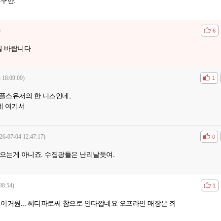
구만.
)
공감
비공
6
길 바랍니다
 18:09:09)
공감
비공
1
플스유저의 한 니즈인데,
네 여기서
26-07-04 12:47:17)
공감
비공
0
모으는게 아니죠. 수집광들은 난리날듯여.
38:54)
공감
비공
1
이거원... 씨디파로써 참으로 안타깝네요 오프라인 매장은 죄