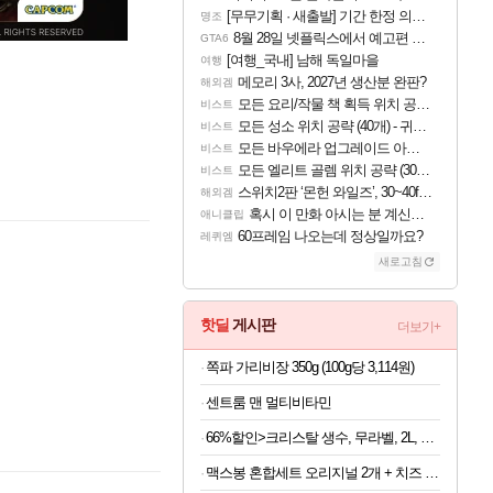
[무무기획 · 새출발] 기간 한정 의뢰 이벤트
명조
8월 28일 넷플릭스에서 예고편 공개 예정
GTA6
[여행_국내] 남해 독일마을
여행
메모리 3사, 2027년 생산분 완판?
해외겜
모든 요리/작물 책 획득 위치 공략 (36개) - 미식가 도전과제
비스트
모든 성소 위치 공략 (40개) - 귀환한 영혼 도전과제
비스트
모든 바우에라 업그레이드 아이템 획득 위치 공략 (89개)
비스트
모든 엘리트 골렘 위치 공략 (30개) - 방랑 결투가
비스트
스위치2판 ‘몬헌 와일즈’, 30~40fps 목표 추정
해외겜
혹시 이 만화 아시는 분 계신가요
애니클립
60프레임 나오는데 정상일까요?
레퀴엠
새로고침
핫딜
게시판
더보기+
쪽파 가리비장 350g (100g당 3,114원)
센트룸 맨 멀티비타민
66%할인>크리스탈 생수, 무라벨, 2L, 12개
맥스봉 혼합세트 오리지널 2개 + 치즈 2개 (1개당 5,725원)