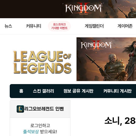
로스트아크
뉴스
커뮤니티
게임캘린더
게이머존
기대평 이벤트
홈
스킨 갤러리
정보 공유 게시판
커뮤니티 게시판
리그오브레전드 인벤
소니, 2
로그인하고
출석보상
받으세요!