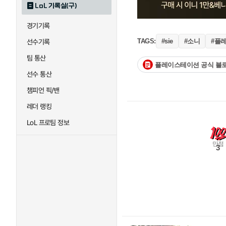
LoL 기록실(구)
경기기록
#소니
#플
TAGS:
#sie
선수기록
팀 통산
플레이스테이션 공식 블
선수 통산
챔피언 픽/밴
레더 랭킹
LoL 프로팀 정보
만점
3