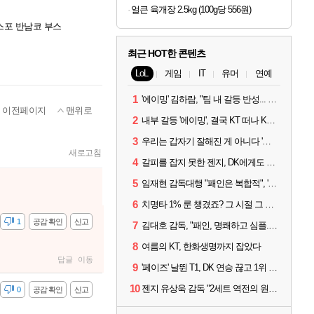
얼큰 육개장 2.5kg (100g당 556원)
스포 반남코 부스
최근 HOT한 콘텐츠
LoL
게임
IT
유머
연예
1
'에이밍' 김하람, "팀 내 갈등 반성... 끝까지 뛰고 싶었다"
이전페이지
맨위로
2
내부 갈등 '에이밍', 결국 KT 떠나 KRX로...'지우'와 트레이드
3
우리는 갑자기 잘해진 게 아니다 '씨맥' 김대호 감독의 자신감
새로고침
4
갈피를 잡지 못한 젠지, DK에게도 0:2 패배
5
임재현 감독대행 "패인은 복합적", '도란' "팀에 과부하 왔다"
6
치명타 1% 룬 챙겼죠? 그 시절 그 감성 '롤 클래식' 30일 출시
감
1
공감 확인
신고
7
김대호 감독, "패인, 명쾌하고 심플...다시 힘낼 수 있어"
8
여름의 KT, 한화생명까지 잡았다
답글
이동
9
'페이즈' 날뛴 T1, DK 연승 끊고 1위 지켜
10
젠지 유상욱 감독 "2세트 역전의 원인...너무 급했다"
감
0
공감 확인
신고