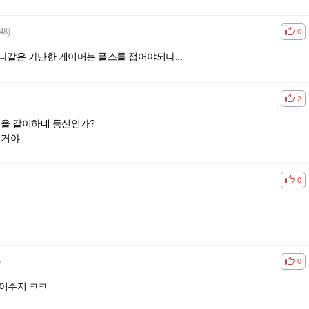
48)
공감
비공
0
나같은 가난한 게이머는 플스를 접어야되나...
공감
비공
2
을 같이하네 등신인가?
는거야
공감
비공
0
)
공감
비공
0
어주지 ㅋㅋ