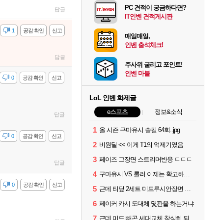
PC 견적이 궁금하다면?
답글
IT인벤 견적게시판
감
1
공감 확인
신고
매일매일,
인벤 출석체크!
답글
주사위 굴리고 포인트!
인벤 마블
감
0
공감 확인
신고
LoL 인벤 화제글
e스포츠
정보&소식
답글
1
올 시즌 구마유시 솔킬 64회..jpg
감
0
공감 확인
신고
2
비원딜 << 이게 T1의 억제기였음
3
페이즈 그장면 스트리머반응 ㄷㄷㄷ
답글
4
구마유시 VS 룰러 이제는 확고하지 않음?
감
0
공감 확인
신고
5
근데 티딮 2세트 미드루시안장면 커리어 미카엘없었나?
6
페이커 카시 도대체 몇판을 하는거냐
7
근데 미드 빼곤 세대교체 착실히 되고 있네