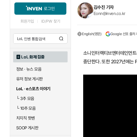
김수진 기자
로그인
Eonn@inven.co.kr
회원가입
ID/PW 찾기
English(영문)
Google 선호 출처
소니인터랙티브엔터테인먼트(SI
LoL 화제 집중
중단한다. 또한 2027년에는 
정보 · 뉴스 모음
유저 정보 게시판
LoL · e스포츠 이야기
└
3추 모음
└
10추 모음
치지직 팟벤
SOOP 게시판