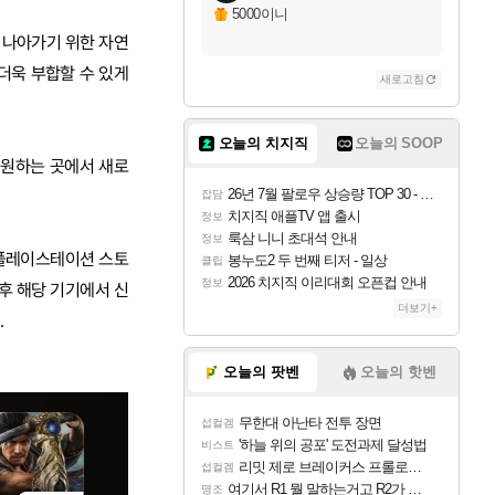
5000이니
 나아가기 위한 자연
더욱 부합할 수 있게
새로고침
오늘의 치지직
오늘의 SOOP
 원하는 곳에서 새로
26년 7월 팔로우 상승량 TOP 30 - 월간 치지직
잡담
치지직 애플TV 앱 출시
정보
룩삼 니니 초대석 안내
정보
용 플레이스테이션 스토
봉누도2 두 번째 티저 - 일상
클립
2026 치지직 이리대회 오픈컵 안내
정보
이후 해당 기기에서 신
더보기+
.
오늘의 팟벤
오늘의 핫벤
무한대 아난타 전투 장면
섭컬겜
'하늘 위의 공포' 도전과제 달성법
비스트
리밋 제로 브레이커스 프롤로그 테스트 후기 영상 업로드
섭컬겜
여기서 R1 뭘 말하는거고 R2가 뭘말하는걸까요?
명조