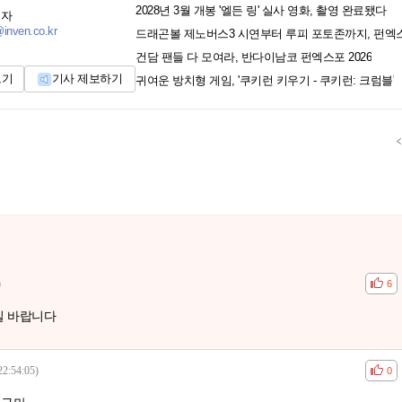
2028년 3월 개봉 '엘든 링' 실사 영화, 촬영 완료됐다
기자
inven.co.kr
드래곤볼 제노버스3 시연부터 루피 포토존까지, 펀엑
건담 팬들 다 모여라, 반다이남코 펀엑스포 2026
보기
기사 제보하기
귀여운 방치형 게임, '쿠키런 키우기 - 쿠키런: 크럼블'
)
공감
비공
6
길 바랍니다
22:54:05)
공감
비공
0