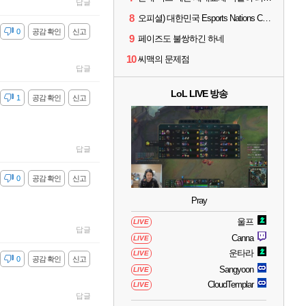
답글
8
오피셜) 대한민국 Esports Nations Cup 2026 국가대표 명단 모두 확정
감
0
공감 확인
신고
9
페이즈도 불쌍하긴 하네
10
씨맥의 문제점
답글
LoL LIVE 방송
감
1
공감 확인
신고
답글
감
0
공감 확인
신고
Pray
울프
LIVE
답글
Canna
LIVE
운타라
LIVE
감
0
공감 확인
신고
Sangyoon
LIVE
CloudTemplar
LIVE
답글