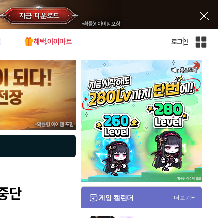
혜택.아이마트
로그인
인
벤
전
체
사
이
트
맵
 중단
게임 캘린더
더보기+