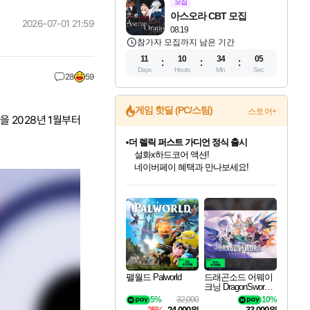
모집
아스오라 CBT 모집
2026-07-01 21:59
08.19
참가자 모집까지 남은 기간
11
10
34
04
Days
Hours
Min
Sec
28
59
게임 핫딜 (PC/스팀)
스토어+
 2028년 1월부터
더 렐릭 퍼스트 가디언 정식 출시
설화x하드코어 액션!
네이버페이 혜택과 만나보세요!
인벤게임즈 8월 특별 할인!
드래곤소드: 어웨이크닝 입점!
문명 7 특별 할인!
마블 투혼 파이팅 소울즈 정식출시!
귀무자: 검의 길 예약 판매 중!
비스트 오브 리인카네이션 정식 출시!
커세어 코브 출시 기념 할인!
베데스다 40주년 기념 할인 중!
캡콤 프렌차이즈 할인 진행 중!
캡콤 일부 상품 상시 할인
스타워즈 은하계 레이서
로블록스 기프트 카드 공식 입점
인기 퍼블리셔 모음!
스팀으로 만나는 드래곤소드!
조선&고려 DLC 출시 예정
마블 히어로 총 출동&화려한 격투!
10% 할인과
게임프릭 신작 IP
해적'섬'을 발전시키자!
베데스다의 명작들을
몬헌, 바하 등 인기 IP를
몬헌 와일즈 & 드래곤즈 도그마2
인벤게임즈에서 10% 추가 적립
Robux를 가장 안전하고
최대 90% 할인가를 만나보세요!
네이버혜택과 함께 만나보세요!
50%할인&추가 적립까지!
네이버 포인트 혜택까지!
이니&베니 혜택까지!
네이버 혜택가와 함께 예약하세요!
할인&네이버혜택으로 만나보세요!
40주년 프로모션으로 만나보세요!
할인가에 만나보세요!
일부 에디션 상시 할인!
혜택으로 예약 판매 중
편안하게 충전하세요
팰월드 Palworld
드래곤소드 어웨이
크닝 DragonSword A
wakening
5%
32,000
10%