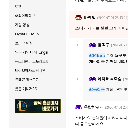
이제는 모든게 구독으로 바뀌는
여행
해외게임정보
바랜빛
(2026-07-01 23:13:24
게임 영상
소니가 제대로 한번 크게 데이
HyperX OMEN
브이 라이징
돌직구
(2026-07-03
일곱 개의 대죄: Origin
@Mikasa
수집 욕구도 
몬스터헌터 스토리즈3
개소리를 지꺼려 버리
바이오하자드 레퀴엠
에테버석죽숨
(20
드래곤 퀘스트7
풋볼 매니저26
@돌직구
괜히 LP판 
옥탑방귀신
(2026-07-01 23:
소비자의 선택권이 사라지다니 
다 줄도산이네요