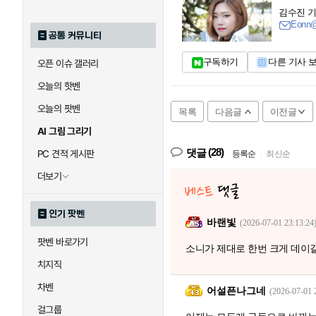
김수진 
Eonn@
공통 커뮤니티
구독하기
다른 기사 
오픈 이슈 갤러리
오늘의 핫벤
오늘의 팟벤
목록
다음글
이전글
AI 그림 그리기
(28)
댓글
PC 견적 게시판
등록순
|
최신순
더보기
인기 팟벤
바랜빛
(2026-07-01 23:13:24
팟벤 바로가기
소니가 제대로 한번 크게 데이
치지직
차벤
어설픈나그네
(2026-07-01 
걸그룹