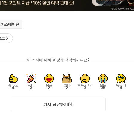
레이스테이션
로그
이 기사에 대해 어떻게 생각하시나요?
좋아요
파티
웃음
씬나
후속기사+
울음
녹는다
4
3
2
2
3
38
4
기사 공유하기