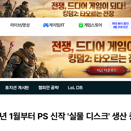
X
최대 90% 할인
라이브/영상
게이밍/IT
게임스토어
8월 프로모션
포지션 게시판
챔피언 공략
LoL DB
8년 1월부터 PS 신작 '실물 디스크' 생산