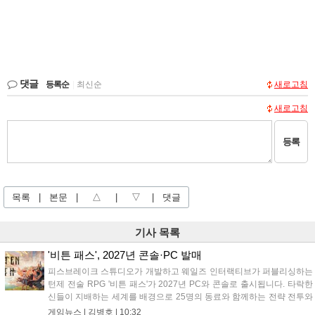
댓글
등록순
|
최신순
새로고침
새로고침
등록
목록
|
본문
|
△
|
▽
|
댓글
기사 목록
'비튼 패스', 2027년 콘솔·PC 발매
피스브레이크 스튜디오가 개발하고 웨일즈 인터랙티브가 퍼블리싱하는
턴제 전술 RPG '비튼 패스'가 2027년 PC와 콘솔로 출시됩니다. 타락한
신들이 지배하는 세계를 배경으로 25명의 동료와 함께하는 전략 전투와
듀얼 잡 시스템이 특징입니다. 킥스타터 펀딩을 성공적으로 마친 이 게
게임뉴스 |
김병호
|
10:32