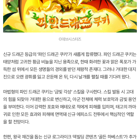
©데브시스터즈
신규 드래곤 등급의 ‘파인 드래곤 쿠키’가 새롭게 합류했다. 파인 드래곤 쿠키는
태양처럼 고귀한 황금 비늘을 지닌 용족으로, 한때 화려한 꽃과 맑은 폭포가 가
득한 섬 위에서 모든 생명들의 경외를 받던 제왕적 존재다. 그러나 거대한 대지
진으로 오랜 광휘를 잃고 은둔해 온 뒤, 다시 날개를 펼칠 때를 기다려 왔다.
마법형의 파인 드래곤 쿠키는 ‘금빛 각성’ 스킬을 구사한다. 스킬 발동 시 고대
의 힘을 되찾아 거대한 용으로 변신하고, 아군 전체에 체력 보호막과 금빛 용언
을 부여한다. 이어 강력한 포효와 메테오로 적에게 피해를 입히며, 태고의 까마
귀로 인한 모든 효과와 피해에 면역돼 신규 에피소드 전투에서 핵심적인 역할
을 할 전망이다.
한편, 왕국 재건을 돕는 신규 로그라이크 덱빌딩 콘텐츠 ‘골든 하베스트’가 추가