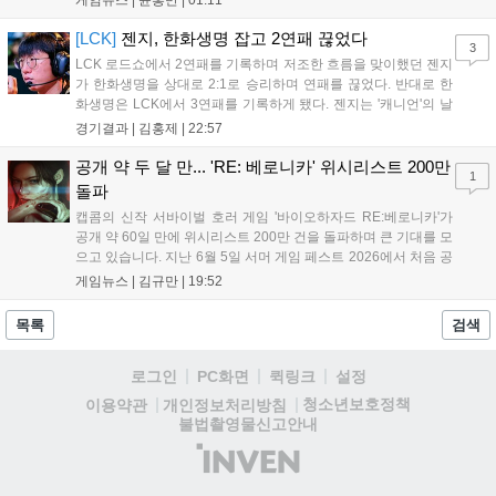
게임뉴스 |
윤홍만
|
01:11
리드 헥세의 새 수장으로 합류할 가능성이 높게 점쳐진다. 시리즈 전성
기를 이끈 그의 복귀가 개발 난항을 겪는 헥세에 어떤 활력을 불어넣을
[LCK]
젠지, 한화생명 잡고 2연패 끊었다
3
지 업계의 이목이 쏠리고 있다....
LCK 로드쇼에서 2연패를 기록하며 저조한 흐름을 맞이했던 젠지
가 한화생명을 상대로 2:1로 승리하며 연패를 끊었다. 반대로 한
화생명은 LCK에서 3연패를 기록하게 됐다. 젠지는 '캐니언'의 날
카로운 갱킹으로 '제우스'의 럼블을 상대로 점멸까지 빼내고 킬을
경기결과 |
김홍제
|
22:57
기록했다. 한화생명은 '쵸비'의 애니비아 알을 빼고 미드에서 킬을
따냈고, 바텀 원딜끼리 1:1 교전...
공개 약 두 달 만... 'RE: 베로니카' 위시리스트 200만
1
돌파
캡콤의 신작 서바이벌 호러 게임 '바이오하자드 RE:베로니카'가
공개 약 60일 만에 위시리스트 200만 건을 돌파하며 큰 기대를 모
으고 있습니다. 지난 6월 5일 서머 게임 페스트 2026에서 처음 공
개된 이 게임은 2000년 작을 현대적으로 재구성한 작품으로,
게임뉴스 |
김규만
|
19:52
2027년 PC와 PS5, Xbox 시리즈 X|S, 닌텐도 스위치2로 출시될
예정입니다. 클레어와 크리스 남매의 이야기를 다루며 RE 엔진을
목록
검색
기반으로 제작 중이나, 구체적인 출시일과 가격, 예약 구매 일정
은 아직 공개되지 않았습니다....
로그인
PC화면
퀵링크
설정
청소년보호정책
이용약관
개인정보처리방침
불법촬영물신고안내
(주)
인