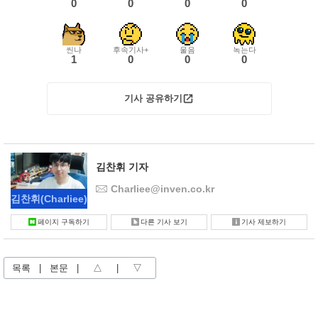
0
0
0
0
씬나
후속기사+
울음
녹는다
1
0
0
0
기사 공유하기
김찬휘 기자
Charliee@inven.co.kr
김찬휘
(Charliee)
페이지 구독하기
다른 기사 보기
기사 제보하기
목록
|
본문
|
△
|
▽