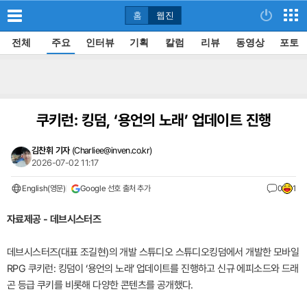
홈
웹진
전체
주요
인터뷰
기획
칼럼
리뷰
동영상
포토
쿠키런: 킹덤, ‘용언의 노래’ 업데이트 진행
김찬휘 기자
(
Charliee@inven.co.kr
)
2026-07-02 11:17
English(영문)
Google 선호 출처 추가
0
1
자료제공 - 데브시스터즈
데브시스터즈(대표 조길현)의 개발 스튜디오 스튜디오킹덤에서 개발한 모바일
RPG 쿠키런: 킹덤이 ‘용언의 노래’ 업데이트를 진행하고 신규 에피소드와 드래
곤 등급 쿠키를 비롯해 다양한 콘텐츠를 공개했다.