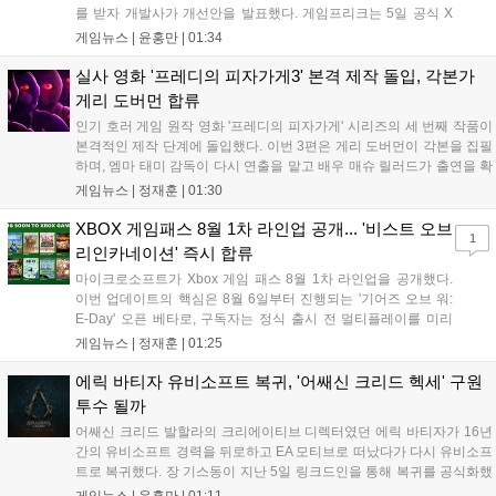
를 받자 개발사가 개선안을 발표했다. 게임프리크는 5일 공식 X
를 통해 1주일 이내에 카메라 조정, 텍스트 확대, 스토리 템포 개
게임뉴스 |
윤홍만
|
01:34
선, 모드 변경 등을 포함한 첫 번째 패치를 진행하겠다고 밝혔다.
유저 피드백을 적극 수용해 지속적인 업데이트를 약속한 이번 조
실사 영화 '프레디의 피자가게3' 본격 제작 돌입, 각본가
치가 게임의 평가를 반전시킬 수 있을지 주목된다....
게리 도버먼 합류
인기 호러 게임 원작 영화 '프레디의 피자가게' 시리즈의 세 번째 작품이
본격적인 제작 단계에 돌입했다. 이번 3편은 게리 도버먼이 각본을 집필
하며, 엠마 태미 감독이 다시 연출을 맡고 배우 매슈 릴러드가 출연을 확
정했다. 제작은 블룸하우스와 유니버설 픽처스가 담당한다. 다만 조시
게임뉴스 |
정재훈
|
01:30
허처슨 등 다른 출연진의 복귀 여부와 구체적인 개봉 일정은 아직 발표
되지 않았으며, 향후 제작진의 공식 발표를 통해 세부 사항이 공개될 예
XBOX 게임패스 8월 1차 라인업 공개... '비스트 오브
1
정이다....
리인카네이션' 즉시 합류
마이크로소프트가 Xbox 게임 패스 8월 1차 라인업을 공개했다.
이번 업데이트의 핵심은 8월 6일부터 진행되는 '기어즈 오브 워:
E-Day' 오픈 베타로, 구독자는 정식 출시 전 멀티플레이를 미리
체험할 수 있다. 또한 '비스트 오브 리인카네이션' 등 신작들이 출
게임뉴스 |
정재훈
|
01:25
시 당일부터 제공되며, '마피아: 디 올드 컨트리' 등 기대작들도 순
차적으로 합류한다. 마이크로소프트는 게임 패스를 통해 최신 퍼
에릭 바티자 유비소프트 복귀, '어쌔신 크리드 헥세' 구원
스트파티 타이틀과 다양한 장르의 게임을 콘솔, PC, 클라우드 환
투수 될까
경에서 폭넓게 제공하며 생태계를 확장할 계획이다....
어쌔신 크리드 발할라의 크리에이티브 디렉터였던 에릭 바티자가 16년
간의 유비소프트 경력을 뒤로하고 EA 모티브로 떠났다가 다시 유비소프
트로 복귀했다. 장 기스동이 지난 5일 링크드인을 통해 복귀를 공식화했
으며, 구체적인 담당 업무는 미정이나 최근 디렉터가 퇴사한 어쌔신 크