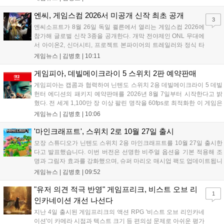
임은 향후 스팀, PS5, Xbox, 스위치로 발매될 예정이나 구체적인 출시일
은 미정입니다....
엔씨, 게임스컴 2026서 미공개 신작 최초 공개
3
엔씨소프트가 8월 26일 독일 쾰른에서 열리는 게임스컴 2026에
참가해 글로벌 신작 3종을 공개한다. 개막 전야제인 ONL 무대에
서 아이온2, 신더시티, 프로젝트 본파이어의 트레일러와 정식 타
이틀이 발표될 예정이다. 특히 아이온2는 9월 30일 얼리액세스를
게임뉴스 |
김병호
|
10:11
앞두고 있으며, 프로젝트 본파이어는 이번 행사를 통해 처음으로
베일을 벗는다. 또한 북미 스튜디오가 개발 중인 길드워3는 B2B
게임피아, 데빌메이크라이 5 스위치 2판 예약판매
관에 출품되어 글로벌 시장 공략에 나선다. 엔씨는 이번 행사를
게임피아는 캡콤과 협력하여 닌텐도 스위치 2용 데빌메이크라이 5 데빌
통해 전 세계 이용자와의 접점을 확대하고 신작에 대한 기대감을
헌터 에디션의 패키지 예약판매를 2026년 8월 7일부터 시작한다고 밝
극대화할 계획이다....
혔다. 전 세계 1,100만 장 이상 팔린 명작을 60fps로 최적화한 이 게임은
한국어를 공식 지원하며, 본편 외 다양한 추가 콘텐츠가 포함된다. 국내
게임뉴스 |
김병호
|
10:06
정식 발매일은 2026년 8월 28일이며, 예약판매는 소프라노 등 온라인
쇼핑몰에서 진행된다. 청소년 이용 불가 등급이다....
'마인크래프트', 스위치 2로 10월 27일 출시
모장 스튜디오가 닌텐도 스위치 2용 마인크래프트를 10월 27일 출시한
다고 발표했습니다. 이번 버전은 선명한 비주얼 옵션을 기본 적용해 조
명과 그림자 효과를 강화했으며, 슈퍼 마리오 매시업 팩도 업데이트됩니
다. 기존 월드 이관이 가능하며 디지털 업그레이드 경로도 제공될 예정
게임뉴스 |
김병호
|
09:52
이나 구체적인 가격과 조건은 추후 공개됩니다. 일부 환경에서는 해당
그래픽 옵션이 제한될 수 있습니다....
"유저 의견 적극 반영" 게임프리크, 비스트 오브 리
1
인카네이션 개선 나선다
지난 4일 출시된 게임프리크의 액션 RPG '비스트 오브 리인카네
이션'이 카메라 시점과 텍스트 크기 등 편의성 문제로 아쉬운 평가