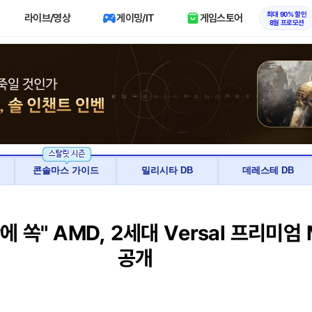
최대 90% 할인
라이브/영상
게이밍/IT
게임스토어
8월 프로모션
콘솔마스 가이드
밀리시타 DB
데레스테 DB
 쏙" AMD, 2세대 Versal 프리미엄 
공개