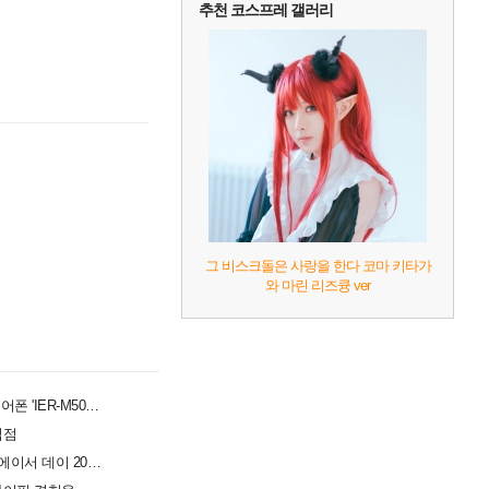
추천 코스프레 갤러리
그 비스크돌은 사랑을 한다 코마 키타가
와 마린 리즈큥 ver
사운드 디테일과 착용감 잡았다... 소니, 프로페셔널 이어폰 'IER-M500' 공개
입점
창립 50주년 맞은 에이서, UMPC·AI 노트북 공개하는 '에이서 데이 2026' 개최