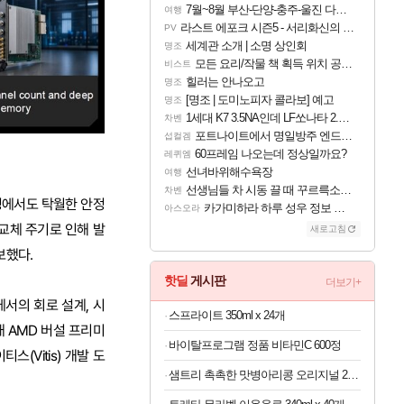
7월~8월 부산-단양-충주-울진 다녀왔어요~
여행
라스트 에포크 시즌5 - 서리화신의 분노 티저
PV
세계관 소개 | 소명 상인회
명조
모든 요리/작물 책 획득 위치 공략 (36개) - 미식가 도전과제
비스트
힐러는 안나오고
명조
[명조 | 도미노피자 콜라보] 예고
명조
1세대 K7 3.5NA인데 LF쏘나타 2.0NA 기변하면 유류비 절약이 얼마나 될까요..?
차벤
포트나이트에서 명일방주 엔드필드 [펠리카] 판매 예정
섭컬겜
60프레임 나오는데 정상일까요?
레퀴엠
선녀바위해수욕장
여행
선생님들 차 시동 끌 때 꾸르륵소리나는데
차벤
경에서도 탁월한 안정
카가미하라 하루 성우 정보 및 주요 필모
아스오라
대교체 주기로 인해 발
새로고침
보했다.
핫딜
게시판
더보기+
서의 회로 설계, 시
스프라이트 350ml x 24개
 AMD 버설 프리미
바이탈프로그램 정품 비타민C 600정
(Vitis) 개발 도
샘트리 촉촉한 맛병아리콩 오리지널 20개