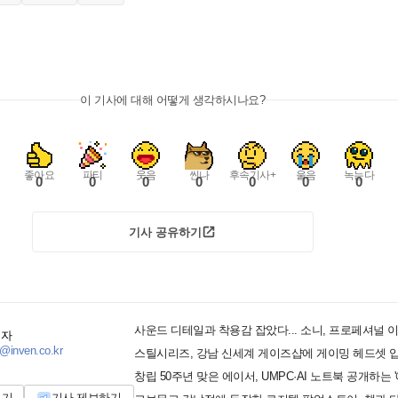
이 기사에 대해 어떻게 생각하시나요?
좋아요
파티
웃음
씬나
후속기사+
울음
녹는다
0
0
0
0
0
0
0
기사 공유하기
기자
@inven.co.kr
스틸시리즈, 강남 신세계 게이즈샵에 게이밍 헤드셋 
보기
기사 제보하기