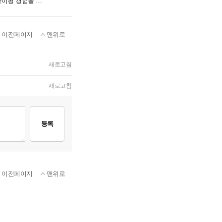
교보문고 강남점에 등장한 로지텍 팝업스토어, 책과 타이핑 경험을 잇는다
이전페이지
맨위로
새로고침
새로고침
등록
이전페이지
맨위로