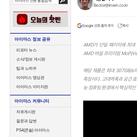
Bector@inven.co.kr
Google 선호 출처 추가
복사
아이마스 정보 공유
AMD가 단일 패키지에 최대 
리포터 뉴스
AMD 버설 프리미엄 MoP(Ver
소식/정보 게시판
팁과 노하우
해당 제품은 최대 307GB/
아이마스 영상관
특징이다. 고대역폭과 공간 효
아이마스 이미지판
능 컴퓨팅 환경에서 핵심적인 
아이마스 커뮤니티
자유게시판
질문과 답변
PS4(콘솔) 아이마스