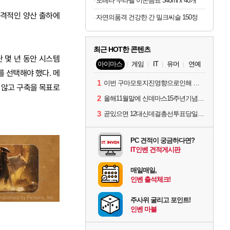
토레타 무라벨 이온음료 340ml x 40개
본격적인 양산 출하에
자연의품격 건강한 간 밀크씨슬 150정
최근 HOT한 콘텐츠
난 몇 년 동안 시스템
아이마스
게임
IT
유머
연예
 선택해야 했다. 메
1
이번 구마모토지진영향으로인해 아이돌 커뮤니케이션 매일 게시물이 중단된다고하네요ㅠ
 않고 구축을 목표로
2
올해11월말에 신데마스15주년기념 라이브를 하네요
3
곧있으면 12대신데걸총선투표당일이네요.
PC 견적이 궁금하다면?
IT인벤 견적게시판
매일매일,
인벤 출석체크!
주사위 굴리고 포인트!
인벤 마블