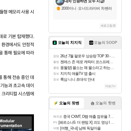
내차 인증하면 모두 지급!
2000이니
·
오너드라이버 차벤러
듈형 메모리 사용 시
새로고침
 형태로 기본 탑재했다.
오늘의 치지직
오늘의 SOOP
하 환경에서도 안정적
술을 통해 필요에 따라
26년 7월 팔로우 상승량 TOP 30 - 월간 치지직
잡담
젠레스 존 제로 캐릭터 코스프레한 꽁주
짤방
풍월량) 물소는 왜 물소라고 하는거야? 아! 그만 ㅋㅋ
클립
치지직 애플TV 앱 출시
정보
on)를 통해 전송 중인 데
룩삼 니니 초대석 안내
정보
 기능과 초고속 데이
더보기+
션 크리티컬 시스템에
오늘의 팟벤
오늘의 핫벤
중국 CXMT, D램 매출 점유율 7%…글로벌 4위로 부상
해외겜
[페르소나5: 더 팬텀 X] 괴도 영상 l 타카마키 안·댄싱 스타
PV
[여행_국내] 남해 독일마을
여행