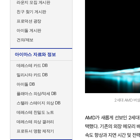
라운지 모집 게시판
친구 찾기 게시판
프로덕션 광장
아이돌 게시판
건의/제보
아이마스 자료와 정보
데레스테 카드 DB
밀리시타 카드 DB
아이돌 DB
플래마스 의상/악세 DB
2세대 AMD 버설 
스텔라 스테이지 의상 DB
데레스테 친밀도 노트
AMD가 새롭게 선보인 2세대
데레스테 의상 갤러리
택했다. 기존의 외장 메모리 배
프로듀서 명함 제작기
속도 향상과 지연 시간 및 전