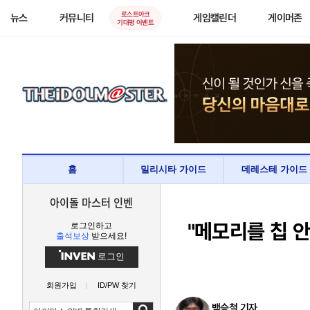
로스트아크
뉴스
커뮤니티
게임캘린더
게이머존
기대평 이벤트
홈
밀리시타 가이드
데레스테 가이드
아이돌 마스터 인벤
"메모리를 칩 안에
로그인하고
출석보상
받으세요!
로그인
회원가입
ID/PW 찾기
백승철 기자