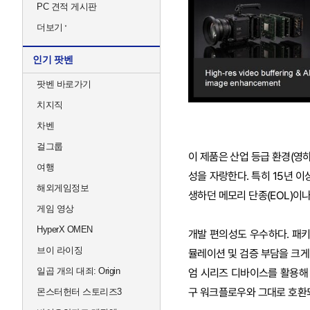
PC 견적 게시판
더보기
인기 팟벤
팟벤 바로가기
치지직
차벤
걸그룹
이 제품은 산업 등급 환경(영
여행
성을 자랑한다. 특히 15년 
해외게임정보
생하던 메모리 단종(EOL)이
게임 영상
HyperX OMEN
개발 편의성도 우수하다. 패키
브이 라이징
뮬레이션 및 검증 부담을 크게
일곱 개의 대죄: Origin
엄 시리즈 디바이스를 활용해 즉시
구 워크플로우와 그대로 호환되
몬스터헌터 스토리즈3