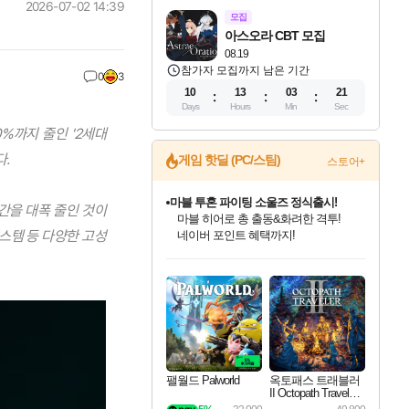
2026-07-02 14:39
모집
아스오라 CBT 모집
08.19
참가자 모집까지 남은 기간
0
3
10
13
03
20
Days
Hours
Min
Sec
%까지 줄인 '2세대
마블 투혼 파이팅 소울즈 정식출시!
다.
게임 핫딜 (PC/스팀)
스토어+
마블 히어로 총 출동&화려한 격투!
네이버 포인트 혜택까지!
귀무자: 검의 길 예약 판매 중!
간을 대폭 줄인 것이
10% 할인과
시스템 등 다양한 고성
이니&베니 혜택까지!
인벤게임즈 8월 특별 할인!
드래곤소드: 어웨이크닝 입점!
문명 7 특별 할인!
비스트 오브 리인카네이션 정식 출시!
커세어 코브 출시 기념 할인!
더 렐릭 퍼스트 가디언 정식 출시
베데스다 40주년 기념 할인 중!
캡콤 프렌차이즈 할인 진행 중!
캡콤 일부 상품 상시 할인
스타워즈 은하계 레이서
로블록스 기프트 카드 공식 입점
인기 퍼블리셔 모음!
스팀으로 만나는 드래곤소드!
조선&고려 DLC 출시 예정
게임프릭 신작 IP
해적'섬'을 발전시키자!
설화x하드코어 액션!
베데스다의 명작들을
몬헌, 바하 등 인기 IP를
몬헌 와일즈 & 드래곤즈 도그마2
인벤게임즈에서 10% 추가 적립
Robux를 가장 안전하고
최대 90% 할인가를 만나보세요!
네이버혜택과 함께 만나보세요!
50%할인&추가 적립까지!
네이버 혜택가와 함께 예약하세요!
할인&네이버혜택으로 만나보세요!
네이버페이 혜택과 만나보세요!
40주년 프로모션으로 만나보세요!
할인가에 만나보세요!
일부 에디션 상시 할인!
혜택으로 예약 판매 중
편안하게 충전하세요
팰월드 Palworld
옥토패스 트래블러
II Octopath Traveler I
I