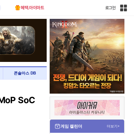
혜택.아이마트
로그인
인
벤
전
체
사
이
트
맵
콘솔마스 DB
MoP SoC
게임 캘린더
더보기+