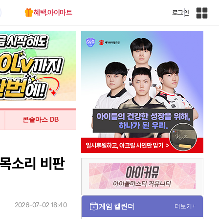
혜택.아이마트
로그인
인
벤
전
체
사
이
트
맵
콘솔마스 DB
한목소리 비판
2026-07-02 18:40
게임 캘린더
더보기+