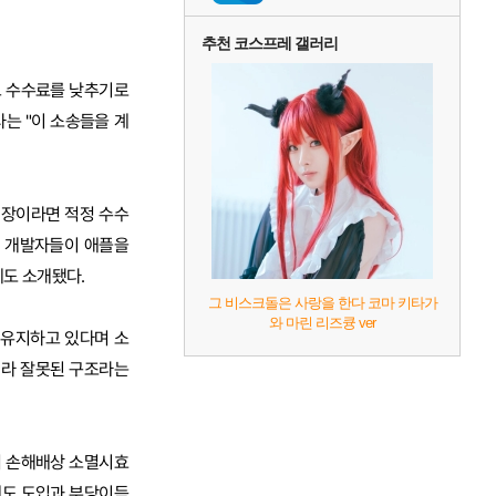
추천 코스프레 갤러리
고 수수료를 낮추기로
사는 "이 소송들을 계
시장이라면 적정 수수
국 개발자들이 애플을
례도 소개됐다.
그 비스크돌은 사랑을 한다 코마 키타가
와 마린 리즈큥 ver
 유지하고 있다며 소
니라 잘못된 구조라는
서 손해배상 소멸시효
제도 도입과 부당이득