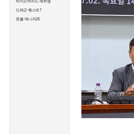
바이오하자드 레퀴엠
드래곤 퀘스트7
풋볼 매니저26