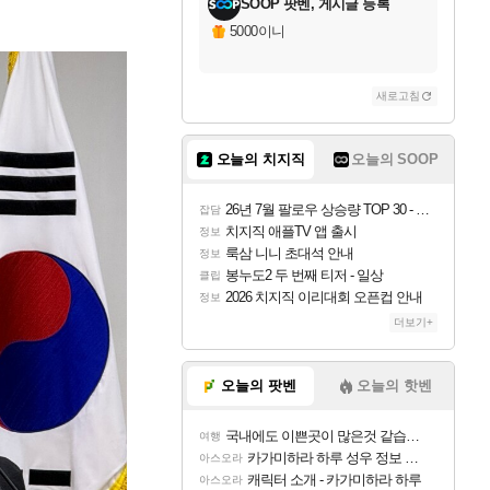
SOOP 팟벤, 게시글 등록
5000이니
새로고침
오늘의 치지직
오늘의 SOOP
26년 7월 팔로우 상승량 TOP 30 - 월간 치지직
잡담
치지직 애플TV 앱 출시
정보
룩삼 니니 초대석 안내
정보
봉누도2 두 번째 티저 - 일상
클립
2026 치지직 이리대회 오픈컵 안내
정보
더보기+
오늘의 팟벤
오늘의 핫벤
국내에도 이쁜곳이 많은것 같습니다
여행
카가미하라 하루 성우 정보 및 주요 필모
아스오라
캐릭터 소개 - 카가미하라 하루
아스오라