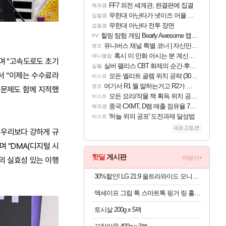
FF7 외전 세계관, 완결편에 집결
해외겜
무한대 아난타가 넷이즈 어플 달력에 일정 등록
섭컬겜
무한대 아난타 전투 장면
섭컬겜
힐링 탐험 게임 Bearly Awesome 챕터 1 트레일러
PV
유니버스 채널 특별 코너 | 자신만의 스타일
명조
혹시 이 만화 아시는 분 계신가요
애니클립
으며 "고속도로도 초기
실버 팰리스 CBT 화제의 순간·후기 모음
실팰
서 "이제는 수수료라
모든 엘리트 골렘 위치 공략 (30개) - 방랑 결투가
비스트
여기서 R1 뭘 말하는거고 R2가 뭘말하는걸까요?
명조
 문제도 함께 지적했
모든 요리/작물 책 획득 위치 공략 (36개) - 미식가 도전과제
비스트
중국 CXMT, D램 매출 점유율 7%…글로벌 4위로 부상
해외겜
'하늘 위의 공포' 도전과제 달성법
비스트
새로고침
 우리보다 강하게 규
 "DMA(디지털 시
핫딜
게시판
더보기+
의 실효성 있는 이행
30%할인! LG 21:9 울트라와이드 모니터 34인치
맥세이프 그립 톡 스마트톡 핑거 링 홀더 아이폰 갤럭시 자석 거치대
토시살 200g x 5팩