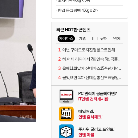
꼬치어묵 400g x 3봉
한입 동그랑땡 450g x 2개
최근 HOT한 콘텐츠
아이마스
게임
IT
유머
연예
1
이번 구마모토지진영향으로인해 아이돌 커뮤니케이션 매일 게시물이 중단된다고하네요ㅠ
2
하.어제 라파에서 2판연속 6렙곡풀콤못했네요.
3
올해11월말에 신데마스15주년기념 라이브를 하네요
4
곧있으면 12대신데걸총선투표당일이네요.
PC 견적이 궁금하다면?
IT인벤 견적게시판
매일매일,
인벤 출석체크!
주사위 굴리고 포인트!
인벤 마블