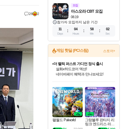
모집
아스오라 CBT 모집
26
2
08.19
참가자 모집까지 남은 기간
11
04
58
00
Days
Hours
Min
Sec
게임 핫딜 (PC/스팀)
스토어+
베데스다 40주년 기념 할인 중!
베데스다의 명작들을
40주년 프로모션으로 만나보세요!
인벤게임즈 8월 특별 할인!
드래곤소드: 어웨이크닝 입점!
문명 7 특별 할인!
마블 투혼 파이팅 소울즈 정식출시!
귀무자: 검의 길 예약 판매 중!
비스트 오브 리인카네이션 정식 출시!
커세어 코브 출시 기념 할인!
더 렐릭 퍼스트 가디언 정식 출시
캡콤 프렌차이즈 할인 진행 중!
캡콤 일부 상품 상시 할인
스타워즈 은하계 레이서
로블록스 기프트 카드 공식 입점
인기 퍼블리셔 모음!
스팀으로 만나는 드래곤소드!
조선&고려 DLC 출시 예정
마블 히어로 총 출동&화려한 격투!
10% 할인과
게임프릭 신작 IP
해적'섬'을 발전시키자!
설화x하드코어 액션!
몬헌, 바하 등 인기 IP를
몬헌 와일즈 & 드래곤즈 도그마2
인벤게임즈에서 10% 추가 적립
Robux를 가장 안전하고
최대 90% 할인가를 만나보세요!
네이버혜택과 함께 만나보세요!
50%할인&추가 적립까지!
네이버 포인트 혜택까지!
이니&베니 혜택까지!
네이버 혜택가와 함께 예약하세요!
할인&네이버혜택으로 만나보세요!
네이버페이 혜택과 만나보세요!
할인가에 만나보세요!
일부 에디션 상시 할인!
혜택으로 예약 판매 중
편안하게 충전하세요
팰월드 Palworld
그랑블루 판타지 리
링크 엔드리스 라그
나로크 업그레이드