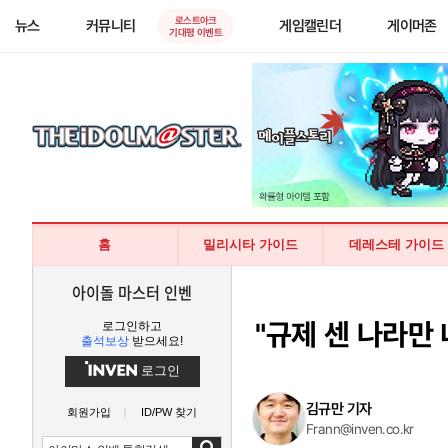
로스트아크
뉴스
커뮤니티
게임캘린더
게이머존
기대평 이벤트
홈
밀리시타 가이드
데레스테 가이드
아이돌 마스터 인벤
"규제 센 나라만
로그인하고
출석보상
받으세요!
로그인
김규만 기자
회원가입
ID/PW 찾기
Frann@inven.co.kr