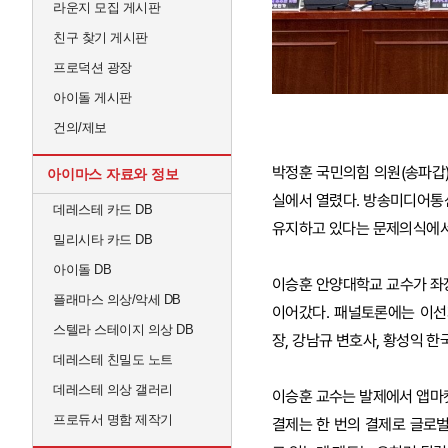
라운지 모집 게시판
친구 찾기 게시판
프로덕션 광장
아이돌 게시판
건의/제보
박정훈 국민의힘 의원(송파갑)
아이마스 자료와 정보
실에서 열렸다. 방송미디어통
데레스테 카드 DB
유지하고 있다는 문제의식에서
밀리시타 카드 DB
아이돌 DB
이승훈 안양대학교 교수가 좌
플래마스 의상/악세 DB
이어갔다. 패널토론에는 이
스텔라 스테이지 의상 DB
장, 강남규 변호사, 황성익
데레스테 친밀도 노트
데레스테 의상 갤러리
이승훈 교수는 발제에서 앱마켓
프로듀서 명함 제작기
결제는 한 번의 결제로 글로