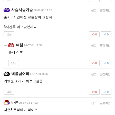
사슴시슴가슴
26-07-03 14:33
신고
|
공감 확인
출시 3시간이전 르블랑이 그립다
3시간후 너프맞았지ㅠ
답글
0
0
여챔
26-07-11 18:58
신고
|
공감 확인
출시 직후
답글
0
0
벽을넘어라
26-07-03 16:07
신고
|
공감 확인
리멬전 소라카 해보고싶음
답글
0
0
바론
26-07-03 17:32
신고
|
공감 확인
시즌3 무라마나 라이즈