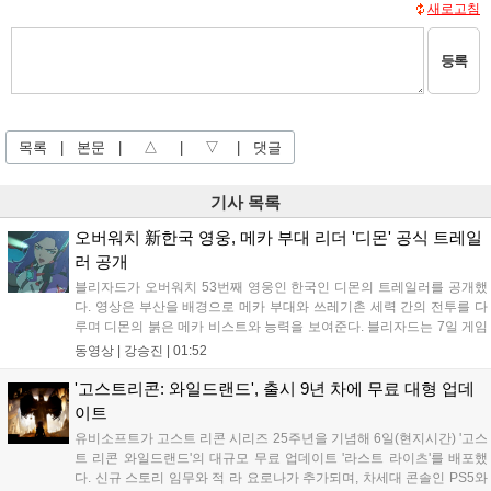
새로고침
등록
목록
|
본문
|
△
|
▽
|
댓글
기사 목록
오버워치 新한국 영웅, 메카 부대 리더 '디몬' 공식 트레일
러 공개
블리자드가 오버워치 53번째 영웅인 한국인 디몬의 트레일러를 공개했
다. 영상은 부산을 배경으로 메카 부대와 쓰레기촌 세력 간의 전투를 다
루며 디몬의 붉은 메카 비스트와 능력을 보여준다. 블리자드는 7일 게임
플레이 영상 공개를 시작으로 10일 시즌4 트레일러를 선보이며, 11일 시
동영상 |
강승진
|
01:52
작되는 시즌4를 통해 디몬을 정식 출시할 예정이다. 향후 메카 부대와 탈
론의 대립이 본격화될 전망이다....
'고스트리콘: 와일드랜드', 출시 9년 차에 무료 대형 업데
이트
유비소프트가 고스트 리콘 시리즈 25주년을 기념해 6일(현지시간) '고스
트 리콘 와일드랜드'의 대규모 무료 업데이트 '라스트 라이츠'를 배포했
다. 신규 스토리 임무와 적 라 요로나가 추가되며, 차세대 콘솔인 PS5와