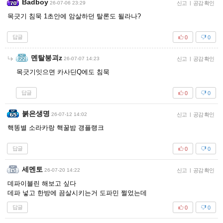
Badboy
26-07-06 23:29
신고
|
공감 확인
목긋기 침묵 1초안에 암살하던 탈론도 될라나?
답글
0
0
멘탈붕괴z
26-07-07 14:23
신고
|
공감 확인
목긋기잇으면 카사딘Q에도 침묵
답글
0
0
붉은생명
26-07-12 14:02
신고
|
공감 확인
핵똥별 소라카랑 핵꿀밤 갱플랭크
답글
0
0
세멘토
26-07-20 14:22
신고
|
공감 확인
데파이블린 해보고 싶다
데파 넣고 한방에 끔살시키는거 도파민 쩔었는데
답글
0
0