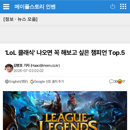
메이플스토리
인벤
[정보 · 뉴스 모음]
'LoL 클래식' 나오면 꼭 해보고 싶은 챔피언 Top.5
김병호 기자
(
Haao@inven.co.kr
)
2026-07-03 02:02
English(영문)
Google 선호 출처 추가
39
17