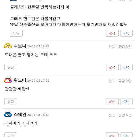
클래식이 한두달 반짝하는거지 머
그래도 한두판은 해볼거같고
옛날 선수출신들 모아다가 대회한번하는거 보기만해도 재밌긴할듯
답글
1
0
빅보니
26-07-03 12:28
신고
|
공감 확인
드래곤 끌고 댕기는 모데 ㅋㅋ
답글
0
0
워뇨띠
26-07-03 12:53
신고
|
공감 확인
땅땅땅 빠앙~!
답글
0
0
스웨인
26-07-03 14:18
신고
|
공감 확인
데파아리 기다려라
답글
0
0