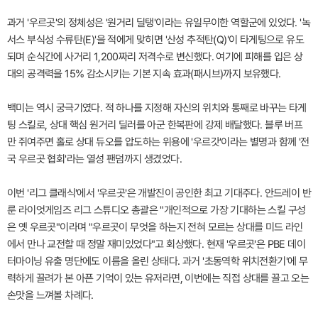
과거 '우르곳'의 정체성은 '원거리 딜탱'이라는 유일무이한 역할군에 있었다. '녹
서스 부식성 수류탄(E)'을 적에게 맞히면 '산성 추적탄(Q)'이 타게팅으로 유도
되며 순식간에 사거리 1,200짜리 저격수로 변신했다. 여기에 피해를 입은 상
대의 공격력을 15% 감소시키는 기본 지속 효과(패시브)까지 보유했다.
백미는 역시 궁극기였다. 적 하나를 지정해 자신의 위치와 통째로 바꾸는 타게
팅 스킬로, 상대 핵심 원거리 딜러를 아군 한복판에 강제 배달했다. 블루 버프
만 쥐여주면 홀로 상대 듀오를 압도하는 위용에 '우르갓'이라는 별명과 함께 '전
국 우르곳 협회'라는 열성 팬덤까지 생겼었다.
이번 '리그 클래식'에서 '우르곳'은 개발진이 공인한 최고 기대주다. 안드레이 반
룬 라이엇게임즈 리그 스튜디오 총괄은 "개인적으로 가장 기대하는 스킬 구성
은 옛 우르곳"이라며 "우르곳이 무엇을 하는지 전혀 모르는 상대를 미드 라인
에서 만나 교전할 때 정말 재미있었다"고 회상했다. 현재 '우르곳'은 PBE 데이
터마이닝 유출 명단에도 이름을 올린 상태다. 과거 '초동역학 위치전환기'에 무
력하게 끌려가 본 아픈 기억이 있는 유저라면, 이번에는 직접 상대를 끌고 오는
손맛을 느껴볼 차례다.