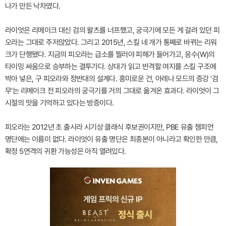
나가 만든 낙차였다.
라이엇은 리메이크 대신 검의 왈츠를 너프했고, 궁극기에 모든 게 걸려 있던 피
오라는 그대로 주저앉았다. 그리고 2015년, 스킬 네 개가 통째로 바뀌는 리워
크가 단행됐다. 지금의 피오라는 급소를 찔러야 피해가 들어가고, 응수(W)의
타이밍 싸움으로 승부하는 결투가다. 상대가 읽고 반격할 여지를 스킬 구조에
박아 넣은, 구 피오라와 정반대의 설계다. 흥미로운 건, 아레나 모드의 증강 '검
무'는 리메이크 전 피오라의 궁극기를 거의 그대로 옮겨온 효과다. 라이엇이 그
시절의 맛을 기억하고 있다는 방증이다.
피오라는 2012년 초 출시라 시기상 클래식 후보권이지만, PBE 유출 챔피언
명단에는 이름이 없다. 라이엇이 유출 명단은 최종본이 아니라고 확인한 만큼,
확정 5연격의 귀환 가능성은 아직 열려있다.