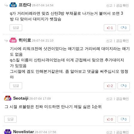
프란다
26-07-04 14:54
신고
|
공감 확인
q가 거리비례라면 맞죠 산탄3방 부채꼴로 나가는거 붙어서 쏘면 3
방 다 맞아서 대미지가 쌧잖슴
답글
1
0
히이로
26-07-04 21:10
신고
|
공감 확인
기사에 리워크전에 샷건이었다는 얘기없고 거리비례 대미지라는 얘기
도 없음
q스킬 이름이 산탄사격이었는데 이게 근접해서 맞으면 추가대미지
가 있었음
그시절에 겜도 안해본거같은데. 좀 알아보고 댓글을 써주십시오 멍청
아
답글
2
0
Seotaiji
26-07-04 17:09
신고
|
공감 확인
그 시절 르블랑은 진짜 미드하면 만나기 제일 싫은 1순위
답글
0
0
Novelistar
26-07-04 17:56
신고
|
공감 확인