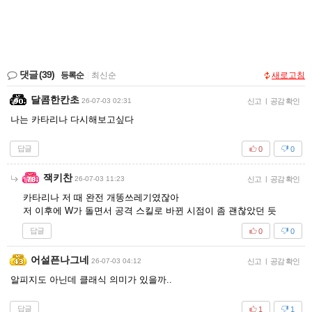
댓글
(39)
등록순
|
최신순
새로고침
달콤한칸초
26-07-03 02:31
신고
|
공감 확인
나는 카타리나 다시해보고싶다
답글
0
0
잭키찬
26-07-03 11:23
신고
|
공감 확인
카타리나 저 때 완전 개똥쓰레기였잖아
저 이후에 W가 돌면서 공격 스킬로 바뀐 시점이 좀 괜찮았던 듯
답글
0
0
어설픈나그네
26-07-03 04:12
신고
|
공감 확인
알피지도 아닌데 클래식 의미가 있을까..
답글
1
1