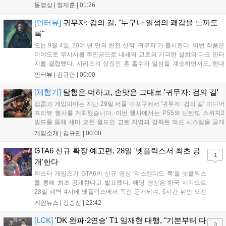
Xbox Series X|S에서 4K 60FPS를 지원한다. 또한 편의성 개선과 함께
동영상 |
정재훈
|
01:26
과거 콘텐츠가 복원되어 기존 및 신규 이용자 모두에게 새로운 즐길 거
리를 제공한다....
[인터뷰]
귀무자: 검의 길, "누구나 일섬의 쾌감을 느끼도
록"
오는 9월 4일, 20여 년 만의 완전 신작 ‘귀무자’가 출시된다. 이번 작품은
미야모토 무사시를 주인공으로 내세워 교토의 기괴한 설화와 다크 판타
지를 결합했다. 시리즈의 상징인 혼 흡수와 일섬을 계승하면서도, 현대
적인 검극 액션과 '무너뜨리기 일섬'을 더해 전투의 깊이를 더했다. 개발
인터뷰 |
김규만
|
00:00
진은 정해진 공략법 대신 플레이어의 선택에 따른 사무라이 액션을 구현
하고자 했으며, 실제 검술 전문가의 모션 캡처를 통해 리얼리티를 극대
[체험기]
탐험은 더하고, 손맛은 그대로 '귀무자: 검의 길'
화했다. 세계관을 새롭게 재구성한 이번 신작은 기존 시리즈와 설정은
캡콤과 게임피아는 지난 29일 서울 마포구에서 '귀무자: 검의 길' 미디어
다르지만, 특유의 통쾌한 손맛과 다크 판타지 분위기를 충실히 담아내어
프리뷰 행사를 개최했습니다. 이번 행사에서는 PS5와 닌텐도 스위치2
시리즈 팬과 신규 이용자 모두에게 새로운 재미를 선사할 예정이다....
빌드를 통해 세미 오픈 월드인 교토 지역과 강화된 액션 시스템을 공개
했습니다. 주인공 미야모토 무사시가 오니를 정화하는 과정을 담았으며,
게임소개 |
김규만
|
00:00
패링과 혼 흡수 등 전략적 전투 요소가 특징입니다. 정식 출시를 앞두고
탄탄한 게임성을 선보여 기대감을 높였습니다....
GTA6 신규 확장 예고편, 28일 '넷플릭스서 최초 공
1
개'한다
락스타 게임즈가 GTA6의 신규 영상 '익스텐디드 룩'을 넷플릭스
를 통해 최초 공개한다고 발표했다. 해당 영상은 한국 시각으로
28일 새벽 4시에 넷플릭스에서 독점 공개되며, 6시간 뒤인 오전
10시부터 공식 유튜브와 홈페이지에서도 확인할 수 있다. 기존보
게임뉴스 |
강승진
|
22:42
다 게임플레이 비중이 클 것으로 기대되는 가운데, 넷플릭스와의
이례적인 협업이 향후 게임 마케팅 방식에 어떤 변화를 가져올지
[LCK]
'DK 완파·2연승' T1 임재현 대행, "기본부터 다
3