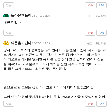
답글
0
0
돌아온겜돌이
26-07-03 18:35
신고
|
공감 확인
베인은 없나
답글
0
0
의문을가진다
26-07-04 14:03
신고
|
공감 확인
당시 그레이브즈의 정체성은 '맞으면서 때리는 원딜'이었다. 사거리는 525
로 원거리 딜러 평균에도 못 미쳤지만, 전투 중 방어력과 마법 저항력
이 차오르는 패시브 '진정한 용기'를 믿고 상대 얼굴 앞까지 걸어가 산탄
을 퍼부었다. 가까울수록 아프게 박히는 산탄 사격의 특성 덕에, 거리
를 좁힌 그레이브즈의 화력은 무시무시했다.
ㅡㅡ
원딜로 쓰던 그브는 샷건 아니었고 거리비례 데미지도 없었어요...
그냥 단순한 원딜 투사체였습니다. 좀 알아보고 기사를 써주십시오 형님
답글
0
2