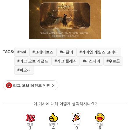
TAGS:
#그레이브즈
#니달리
#라이엇 게임즈 코리아
#msi
#리그 오브 레전드
#리그 클래식
#마스터이
#우르곳
#피오라
리그 오브 레전드 인벤
이 기사에 대해 어떻게 생각하시나요?
만점
좋아요
파티
웃음
1
4
0
6