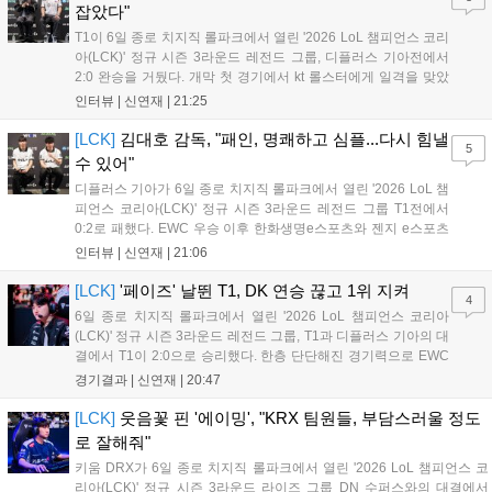
전 세계 팬들의 이목이 쏠리고 있다....
잡았다"
T1이 6일 종로 치지직 롤파크에서 열린 '2026 LoL 챔피언스 코리
아(LCK)' 정규 시즌 3라운드 레전드 그룹, 디플러스 기아전에서
2:0 완승을 거뒀다. 개막 첫 경기에서 kt 롤스터에게 일격을 맞았
지만, 젠지 e스포츠의 홈 경기에서 원정 승리를 챙기며 분위기를
인터뷰 |
신연재
|
21:25
다잡은 T1은 이날 게임에서는 경기력이 완전히 제 궤도에 오른 듯
한 모습이었다. 다음은...
[LCK]
김대호 감독, "패인, 명쾌하고 심플...다시 힘낼
5
수 있어"
디플러스 기아가 6일 종로 치지직 롤파크에서 열린 '2026 LoL 챔
피언스 코리아(LCK)' 정규 시즌 3라운드 레전드 그룹 T1전에서
0:2로 패했다. EWC 우승 이후 한화생명e스포츠와 젠지 e스포츠
를 잡아내며 기세를 끌어올렸지만, 경기력이 제 궤도에 오른 T1은
인터뷰 |
신연재
|
21:06
확실히 강했다. 경기 종료 후 기자회견에 참석한 김대호 감독은
"오늘 져서 너무 아쉽다"...
[LCK]
'페이즈' 날뛴 T1, DK 연승 끊고 1위 지켜
4
6일 종로 치지직 롤파크에서 열린 '2026 LoL 챔피언스 코리아
(LCK)' 정규 시즌 3라운드 레전드 그룹, T1과 디플러스 기아의 대
결에서 T1이 2:0으로 승리했다. 한층 단단해진 경기력으로 EWC
우승을 기점으로 파죽지세의 연승을 이어가던 디플러스 기아를
경기결과 |
신연재
|
20:47
잠재웠다. 1세트, T1이 앞서갔다. 바텀 듀오 킬로 주도권을 잡은
T1은 첫 드래곤을 두드렸...
[LCK]
웃음꽃 핀 '에이밍', "KRX 팀원들, 부담스러울 정도
로 잘해줘"
키움 DRX가 6일 종로 치지직 롤파크에서 열린 '2026 LoL 챔피언스 코
리아(LCK)' 정규 시즌 3라운드 라이즈 그룹 DN 수퍼스와의 대결에서