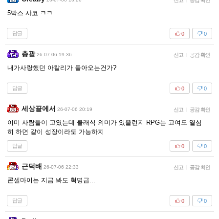
신고
공감 확인
5박스 샤코 ㅋㅋ
답글
0
0
총괄
26-07-06 19:36
신고
|
공감 확인
내가사랑했던 아칼리가 돌아오는건가?
답글
0
0
세상끝에서
26-07-06 20:19
신고
|
공감 확인
이미 사람들이 고였는데 클래식 의미가 있을런지 RPG는 고여도 열심
히 하면 같이 성장이라도 가능하지
답글
0
0
근덕배
26-07-06 22:33
신고
|
공감 확인
콘셀마이는 지금 봐도 혁명급...
답글
0
0