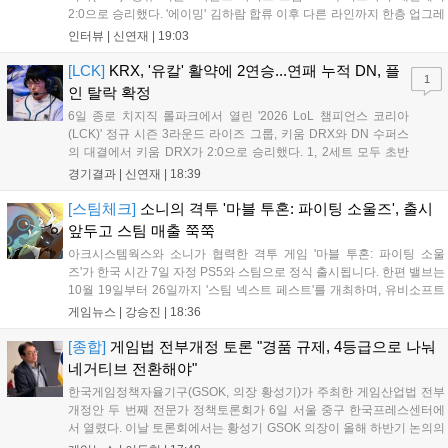
2:0으로 승리했다. '에이밍' 김하람 합류 이후 다른 라인까지 한층 업그레
이드 된 경기력을 보여주며 기분 좋은 2연승을 달렸다. 경기 종료 후 기
인터뷰 |
신연재
|
19:03
자실을 찾은 '에이밍'은 한층 밝아진 모습이었다. "합류한 지...
[LCK]
KRX, '유칼' 활약에 2연승...연패 누적 DN, 플
1
인 탈락 확정
6일 종로 치지직 롤파크에서 열린 '2026 LoL 챔피언스 코리아
(LCK)' 정규 시즌 3라운드 라이즈 그룹, 키움 DRX와 DN 수퍼스
의 대결에서 키움 DRX가 2:0으로 승리했다. 1, 2세트 모두 초반
부터 앞서나갔고, 별다른 위기 없이 승리를 꿰찼다. DN 수퍼스는
경기결과 |
신연재
|
18:39
이번 패배로 플레이-인 진출 실패를 확정했다. 1세트, 키움 DRX
의 출발이 매우 좋...
[스팀체크]
소니의 격투 '마블 투혼: 파이팅 소울즈', 출시
앞두고 스팀 매출 쭉쭉
아크시스템웍스와 소니가 협력한 격투 게임 '마블 투혼: 파이팅 소울
즈'가 한국 시간 7일 자정 PS5와 스팀으로 정식 출시됩니다. 한편 밸브는
10월 19일부터 26일까지 '스팀 넥스트 페스트'를 개최하며, 유비소프트
의 '더 디비전 리서전스'가 스팀에 출시되었고, 농장 시뮬레이션 '돌록 타
게임뉴스 |
강승진
|
18:36
운'은 얼리액세스를 마치고 정식 서비스를 시작했습니다. 이번 신작들은
각기 다른 장르에서 이용자들의 기대를 모으고 있습니다....
[종합]
게임법 전부개정 토론 "경품 규제, 4등급으로 나눠
네거티브 전환해야"
한국게임정책자율기구(GSOK, 의장 황성기)가 주최한 게임산업법 전부
개정안 두 번째 전문가 정책토론회가 6일 서울 중구 한국프레스센터에
서 열렸다. 이날 토론회에서는 황성기 GSOK 의장이 올해 하반기 논의의
주요 쟁점과 성과를 짚은 데 이어, 박종현 한양대 법학전문대학원 교수