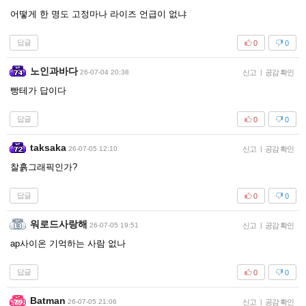
어떻게 한 명도 고정마나 라이즈 언급이 없냐
답글
0
0
노인과바다
26-07-04 20:38
신고
|
공감 확인
빵테가 답이다
답글
0
0
taksaka
26-07-05 12:10
신고
|
공감 확인
찰흙그래픽인가?
답글
0
0
워로드사랑해
26-07-05 19:51
신고
|
공감 확인
ap사이온 기억하는 사람 없나
답글
0
0
Batman
26-07-05 21:06
신고
|
공감 확인