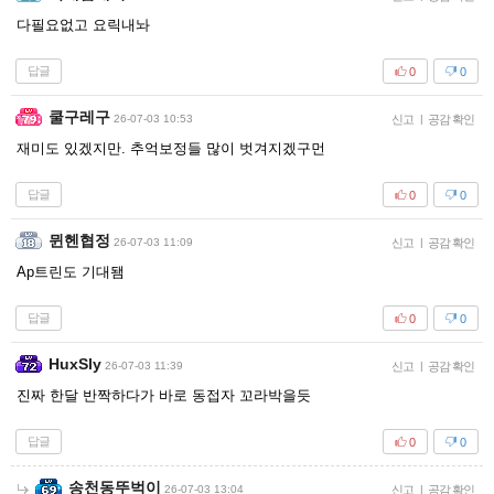
다필요없고 요릭내놔
답글
0
0
쿨구레구
26-07-03 10:53
신고
|
공감 확인
재미도 있겠지만. 추억보정들 많이 벗겨지겠구먼
답글
0
0
뮌헨협정
26-07-03 11:09
신고
|
공감 확인
Ap트린도 기대됌
답글
0
0
HuxSly
26-07-03 11:39
신고
|
공감 확인
진짜 한달 반짝하다가 바로 동접자 꼬라박을듯
답글
0
0
송천동뚜벅이
26-07-03 13:04
신고
|
공감 확인