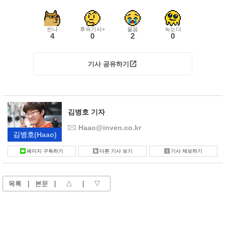
씬나
후속기사+
울음
녹는다
4
0
2
0
기사 공유하기
김병호 기자
Haao@inven.co.kr
김병호
(Haao)
페이지 구독하기
다른 기사 보기
기사 제보하기
목록
|
본문
|
△
|
▽