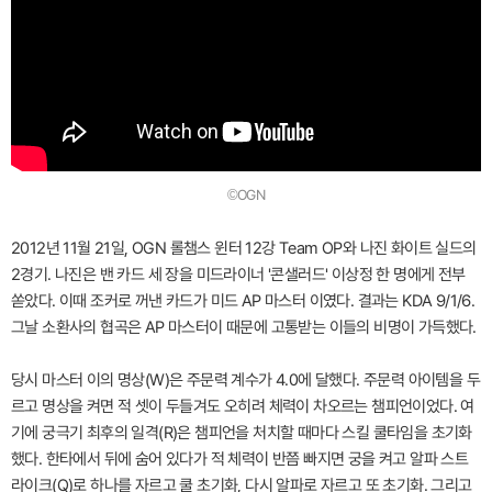
©OGN
2012년 11월 21일, OGN 롤챔스 윈터 12강 Team OP와 나진 화이트 실드의
2경기. 나진은 밴 카드 세 장을 미드라이너 '콘샐러드' 이상정 한 명에게 전부
쏟았다. 이때 조커로 꺼낸 카드가 미드 AP 마스터 이였다. 결과는 KDA 9/1/6.
그날 소환사의 협곡은 AP 마스터이 때문에 고통받는 이들의 비명이 가득했다.
당시 마스터 이의 명상(W)은 주문력 계수가 4.0에 달했다. 주문력 아이템을 두
르고 명상을 켜면 적 셋이 두들겨도 오히려 체력이 차오르는 챔피언이었다. 여
기에 궁극기 최후의 일격(R)은 챔피언을 처치할 때마다 스킬 쿨타임을 초기화
했다. 한타에서 뒤에 숨어 있다가 적 체력이 반쯤 빠지면 궁을 켜고 알파 스트
라이크(Q)로 하나를 자르고 쿨 초기화, 다시 알파로 자르고 또 초기화. 그리고