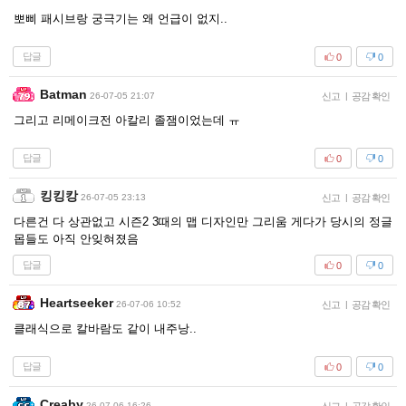
뽀삐 패시브랑 궁극기는 왜 언급이 없지..
답글
0
0
Batman
26-07-05 21:07
신고
|
공감 확인
그리고 리메이크전 아칼리 졸잼이었는데 ㅠ
답글
0
0
킹킹캉
26-07-05 23:13
신고
|
공감 확인
다른건 다 상관없고 시즌2 3때의 맵 디자인만 그리움 게다가 당시의 정글
몹들도 아직 안잊혀졌음
답글
0
0
Heartseeker
26-07-06 10:52
신고
|
공감 확인
클래식으로 칼바람도 같이 내주낭..
답글
0
0
Creaby
26-07-06 16:26
|