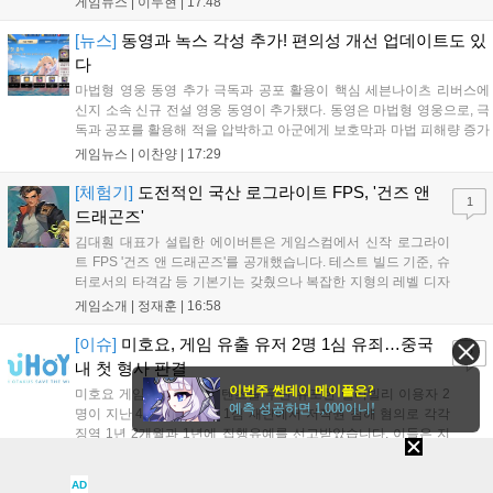
게임뉴스 |
이두현
|
17:48
가 게임진흥원 등 게임 관련 거버넌스를, 이병찬 법무법인 온새미로 변
호사가 게임 등...
[뉴스]
동영과 녹스 각성 추가! 편의성 개선 업데이트도 있
다
마법형 영웅 동영 추가 극독과 공포 활용이 핵심 세븐나이츠 리버스에
신지 소속 신규 전설 영웅 동영이 추가됐다. 동영은 마법형 영웅으로, 극
독과 공포를 활용해 적을 압박하고 아군에게 보호막과 마법 피해량 증가
를 제공하는 것이 특징이다. 패시브 황천의 동행자는 동영의 핵심이다.
게임뉴스 |
이찬양
|
17:29
자신은 공격력에 비례해 효과 적중이 증가하고, 사망 시 불굴 상태로 부
활한다. 모...
[체험기]
도전적인 국산 로그라이트 FPS, '건즈 앤
1
드래곤즈'
김대훤 대표가 설립한 에이버튼은 게임스컴에서 신작 로그라이
트 FPS '건즈 앤 드래곤즈'를 공개했습니다. 테스트 빌드 기준, 슈
터로서의 타격감 등 기본기는 갖췄으나 복잡한 지형의 레벨 디자
인은 개선이 필요해 보입니다. 또한, 성장 트랙의 과도한 분절과
게임소개 |
정재훈
|
16:58
무기 다양성 부족 등 로그라이트 장르적 재미 측면에서도 보완이
요구됩니다. 개발사는 향후 캐릭터 추가 등을 통해 게임성을 다듬
[이슈]
미호요, 게임 유출 유저 2명 1심 유죄…중국
2
어 경쟁력을 확보할 계획입니다....
내 첫 형사 판결
이번주 썬데이 메이플은?
미호요 게임의 미공개 콘텐츠를 무단 유포한 빌리빌리 이용자 2
예측 성공하면 1,000이니!
명이 지난 4월 24일 열린 1심 재판에서 저작권 침해 혐의로 각각
징역 1년 2개월과 1년에 집행유예를 선고받았습니다. 이들은 지
난해 7월부터 원신 등 주요 게임의 영상을 유포해 60만 회 이상의
게임뉴스 |
김동휘
|
16:50
조회수를 기록했습니다. 미호요는 이번 판결이 새 사법해석 시행
AD