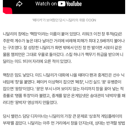
'페이커'가 보여줬던 당시 니달리의 위용 ©OGN
니달리의 창에는 '핵창'이라는 이름이 붙어 있었다. 리워크 이전 창 투척(Q)은
주문력 계수가 높은 데다 날아간 거리에 비례해 피해가 최대 2.5배까지 불어나
는 구조였다. 잘 성장한 니달리가 화면 밖에서 던진 창 한 발이면 서포터 같은
물몸 챔피언은 그대로 우물로 돌아갔다. 스킬 하나가 핵무기 취급을 받으며 니
달리는 미드 1티어 자리에 오른 적이 있었다.
핵창은 밈도 낳았다. 미드 니달리가 대회에 나올 때마다 팬과 중계진은 선수 닉
네임에 '창'을 붙였다. 페이커 이상혁이 잡으면 '페창', 나진 실드 '꿍' 유병준이
잡으면 '꿍창'이었다. '꿍'은 부시 너머 보이지 않는 자리까지 창을 꽂아 넣는 적
중률로 '명품 투창'이라 불렸고, 중계를 맡은 온게임넷은 송대관의 '네박자'를 패
러디한 '꿍박자' 영상까지 만들었다.
당시 밸런스 담당 디자이너는 니달리의 가장 큰 문제로 '상호적 게임플레이의
부재'를 꼽았다. 니달리는 아주 먼 거리에서 창을 던지는데, 상대는 반격할 방법