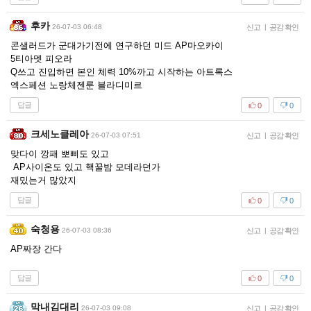
후카
26-07-03 06:48
신고
|
공감 확인
콘샐러드가 군대가기전에 연구하던 미드 AP마오카이
5티아멧 피오라
Q쓰고 진입하면 본인 체력 10%까고 시작하는 아트록스
엑스페션 노랑체젠룬 블라디미르
답글
0
0
크세노클레아
26-07-03 07:51
신고
|
공감 확인
맞다이 깡패 뽀삐도 있고
AP사이온도 있고 핵꿀밤 모데라던가
재밌는거 많았지
답글
0
0
숙청용
26-07-03 08:36
신고
|
공감 확인
AP짜장 간다
답글
0
0
막내김대리
26-07-03 09:08
신고
|
공감 확인