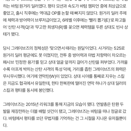
히는 바텀 원거리 딜러였다. 평타 모션과 속도가 바텀 챔피언 중에 최상급으로
좋았고, 출시 직후에는 역대급 OP를 논할 때 빠지지 않았다. 원거리 딜러 주제
에 체력과 방어력이 브루저급이었고, 6레벨 이후에는 '빨리 뽑기(E)'로 파고들
어 '산탄 사격(Q)'과 '무고한 희생자(R)'를 꽂으면 체력템을 두른 상대도 빈사 상
태가 됐다.
당시 그레이브즈의 정체성은 '맞으면서 때리는 원딜'이었다. 사거리는 525로
원거리 딜러 평균에도 못 미쳤지만, 전투 중 방어력과 마법 저항력이 차오르는
패시브 '진정한 용기'를 믿고 상대 얼굴 앞까지 걸어가 산탄을 퍼부었다. 가까울
수록 아프게 박히는 산탄 사격의 특성 덕에, 거리를 좁힌 그레이브즈의 화력은
무시무시했다. 여기에 연막탄(W)이 있었다. 상대 시야를 통째로 지우는 스킬
은 지금도 협곡에서 유일한데, 한타 한복판에 떨어진 연막 하나가 상대 딜러의
스킬과 평타를 동시에 봉인했다.
그레이브즈는 2015년 리워크를 통해 지금의 모습이 됐다. 연발총은 탄환 두
발을 재장전하는 더블 배럴 샷건이 됐고, 그레이브즈는 바텀을 떠나 정글로 갔
다. 바텀에서 평타를 쏘던 무법자를 기억하는 건 그 시절을 지나온 유저들뿐이
다.