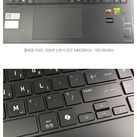
풀배열 키보드 덕분에 단축키 많은 MMORPG도 거뜬©INVEN