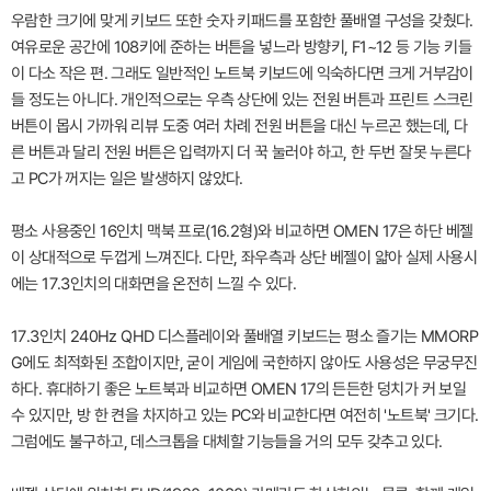
우람한 크기에 맞게 키보드 또한 숫자 키패드를 포함한 풀배열 구성을 갖췄다.
여유로운 공간에 108키에 준하는 버튼을 넣느라 방향키, F1~12 등 기능 키들
이 다소 작은 편. 그래도 일반적인 노트북 키보드에 익숙하다면 크게 거부감이
들 정도는 아니다. 개인적으로는 우측 상단에 있는 전원 버튼과 프린트 스크린
버튼이 몹시 가까워 리뷰 도중 여러 차례 전원 버튼을 대신 누르곤 했는데, 다
른 버튼과 달리 전원 버튼은 입력까지 더 꾹 눌러야 하고, 한 두번 잘못 누른다
고 PC가 꺼지는 일은 발생하지 않았다.
평소 사용중인 16인치 맥북 프로(16.2형)와 비교하면 OMEN 17은 하단 베젤
이 상대적으로 두껍게 느껴진다. 다만, 좌우측과 상단 베젤이 얇아 실제 사용시
에는 17.3인치의 대화면을 온전히 느낄 수 있다.
17.3인치 240Hz QHD 디스플레이와 풀배열 키보드는 평소 즐기는 MMORP
G에도 최적화된 조합이지만, 굳이 게임에 국한하지 않아도 사용성은 무궁무진
하다. 휴대하기 좋은 노트북과 비교하면 OMEN 17의 든든한 덩치가 커 보일
수 있지만, 방 한 켠을 차지하고 있는 PC와 비교한다면 여전히 '노트북' 크기다.
그럼에도 불구하고, 데스크톱을 대체할 기능들을 거의 모두 갖추고 있다.