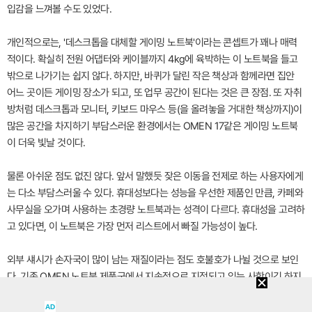
입감을 느껴볼 수도 있었다.
개인적으로는, '데스크톱을 대체할 게이밍 노트북'이라는 콘셉트가 꽤나 매력
적이다. 확실히 전원 어댑터와 케이블까지 4kg에 육박하는 이 노트북을 들고
밖으로 나가기는 쉽지 않다. 하지만, 바퀴가 달린 작은 책상과 함께라면 집안
어느 곳이든 게이밍 장소가 되고, 또 업무 공간이 된다는 것은 큰 장점. 또 자취
방처럼 데스크톱과 모니터, 키보드 마우스 등(을 올려놓을 거대한 책상까지)이
많은 공간을 차지하기 부담스러운 환경에서는 OMEN 17같은 게이밍 노트북
이 더욱 빛날 것이다.
물론 아쉬운 점도 없진 않다. 앞서 말했듯 잦은 이동을 전제로 하는 사용자에게
는 다소 부담스러울 수 있다. 휴대성보다는 성능을 우선한 제품인 만큼, 카페와
사무실을 오가며 사용하는 초경량 노트북과는 성격이 다르다. 휴대성을 고려하
고 있다면, 이 노트북은 가장 먼저 리스트에서 빠질 가능성이 높다.
외부 섀시가 손자국이 많이 남는 재질이라는 점도 호불호가 나뉠 것으로 보인
다. 기존 OMEN 노트북 제품군에서 지속적으로 지적되고 있는 사항이긴 하지
만, 이번에 리뷰한 제품도 크게 달라지지 않았다. 손자국이 많이 남는다는 것이
AD
재품의 완성도가 낮다는 것을 의미하지는 않는다. 충분히 무게감 있고, 유격도