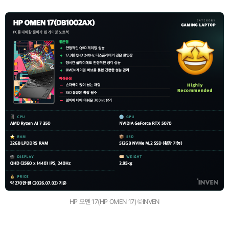
HP 오멘 17(HP OMEN 17) ©INVEN