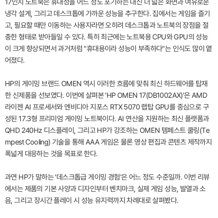
17인치 노트북은 휴대성을 어느 정도 포기하는 대신 더 넓은 화면과 여유로운
냉각 설계, 그리고 데스크톱에 가까운 성능을 추구한다. 집에서는 게임을 즐기
고, 필요할 때만 이동하는 사용자라면 오히려 데스크톱과 노트북의 장점을 절
충한 형태로 받아들일 수 있다. 특히 최근에는 노트북용 CPU와 GPU의 성능
이 크게 향상되면서 과거처럼 "휴대용이라 성능이 부족하다"는 인식도 많이 옅
어졌다.
HP의 게이밍 브랜드 OMEN 역시 이러한 흐름에 맞춰 최신 하드웨어를 탑재
한 신제품을 선보였다. 이번에 살펴본 'HP OMEN 17(DB1002AX)'은 AMD
라이젠 AI 프로세서와 엔비디아 지포스 RTX 5070 랩탑 GPU를 중심으로 구
성된 17.3형 프리미엄 게이밍 노트북이다. AI 연산을 지원하는 최신 플랫폼과
QHD 240Hz 디스플레이, 그리고 HP가 강조하는 OMEN 템페스트 쿨링(Te
mpest Cooling) 기술을 통해 AAA 게임은 물론 영상 편집과 콘텐츠 제작까지
폭넓게 대응하는 것을 목표로 한다.
과연 HP가 말하는 '데스크톱급 게이밍 경험'은 어느 정도 수준일까. 이번 리뷰
에서는 제품의 기본 사양과 디자인부터 벤치마크, 실제 게임 성능, 발열과 소
음, 그리고 장시간 플레이 시 성능 유지력까지 차례대로 살펴봤다.