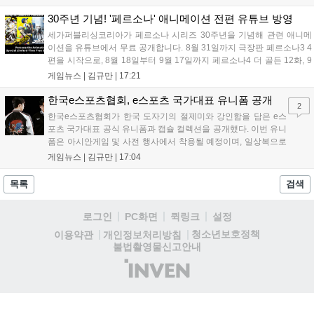
태그 시스템에 대한 호불호가 갈리며 복합적 평가를 기록 중입니
다. 유비소프트의 '고스트리콘: 와일드랜드'는 7년 만의 대규모 업
30주년 기념! '페르소나' 애니메이션 전편 유튜브 방영
데이트 '라스트 라이츠'와 함께 95% 할인 중입니다....
세가퍼블리싱코리아가 페르소나 시리즈 30주년을 기념해 관련 애니메
이션을 유튜브에서 무료 공개합니다. 8월 31일까지 극장판 페르소나3 4
편을 시작으로, 8월 18일부터 9월 17일까지 페르소나4 더 골든 12화, 9
월 15일부터 10월 14일까지 페르소나5 시리즈가 순차 공개됩니다. 또한
게임뉴스 |
김규만
|
17:21
8월 16일까지 SNS를 통해 축하 메시지를 모집하며, 선정된 내용은 기념
영상 및 대형 전광판에 소개될 예정입니다....
한국e스포츠협회, e스포츠 국가대표 유니폼 공개
2
한국e스포츠협회가 한국 도자기의 절제미와 강인함을 담은 e스
포츠 국가대표 공식 유니폼과 캡슐 컬렉션을 공개했다. 이번 유니
폼은 아시안게임 및 사전 행사에서 착용될 예정이며, 일상복으로
구성된 컬렉션은 오는 8월 28일부터 골스튜디오 공식 홈페이지
게임뉴스 |
김규만
|
17:04
와 무신사, 오프라인 매장에서 판매된다. 다만 아시안게임 결선에
서는 대회 규정에 따라 별도의 유니폼을 착용할 계획이다....
목록
검색
로그인
PC화면
퀵링크
설정
청소년보호정책
이용약관
개인정보처리방침
불법촬영물신고안내
(주)
인
벤