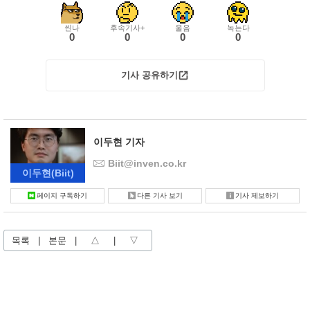
씬나
후속기사+
울음
녹는다
0
0
0
0
기사 공유하기
이두현 기자
Biit@inven.co.kr
이두현
(Biit)
페이지 구독하기
다른 기사 보기
기사 제보하기
목록
|
본문
|
△
|
▽