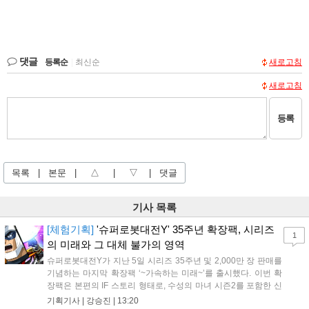
댓글
등록순
|
최신순
새로고침
새로고침
등록
목록
|
본문
|
△
|
▽
|
댓글
기사 목록
[체험기획]
'슈퍼로봇대전Y' 35주년 확장팩, 시리즈
1
의 미래와 그 대체 불가의 영역
슈퍼로봇대전Y가 지난 5일 시리즈 35주년 및 2,000만 장 판매를
기념하는 마지막 확장팩 ‘~가속하는 미래~’를 출시했다. 이번 확
장팩은 본편의 IF 스토리 형태로, 수성의 마녀 시즌2를 포함한 신
규 참전작과 크로스오버 합체기를 선보이며 작품을 완결 짓는다.
기획기사 |
강승진
|
13:20