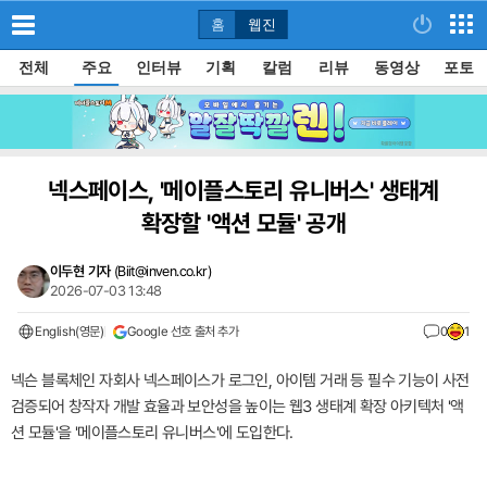
홈
웹진
전체
주요
인터뷰
기획
칼럼
리뷰
동영상
포토
넥스페이스, '메이플스토리 유니버스' 생태계
확장할 '액션 모듈' 공개
이두현 기자
(
Biit@inven.co.kr
)
2026-07-03 13:48
English(영문)
Google 선호 출처 추가
0
1
넥슨 블록체인 자회사 넥스페이스가 로그인, 아이템 거래 등 필수 기능이 사전
검증되어 창작자 개발 효율과 보안성을 높이는 웹3 생태계 확장 아키텍처 '액
션 모듈'을 '메이플스토리 유니버스'에 도입한다.