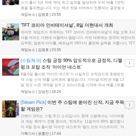
스가 출시 5년 차에 역대 최고 실적을 달성하며 누적 매출 1천억
원을 돌파했습니다. 이는 매년 전용 서버에서 진행되는 글로벌 e
스포츠 대회 FWC의 영향이 큽니다. FWC는 이용자가 동일한 조
게임뉴스 |
김병호
|
23:55
건에서 시즌을 함께 즐기는 구조로, 올해 4월 시작된 FWC 2026
은 전년 대비 매출과 이용자 지표가 대폭 상승하는 성과를 냈습니
'TFT 코리아 인비테이셔널', 8일 더현대서 개최
다. 오는 10월 필리핀 마닐라에서 총상금 11만 달러 규모의 제4회
라이엇 게임즈가 주최하는 'TFT 코리아 인비테이셔널'이 8일 오후 2시
FWC 그랜드 파이널이 개최될 예정이며, 위메이드커넥트는 이를
서울 여의도 더현대 서울에서 열립니다. 이번 대회에는 한국의 박찬서와
통해 커뮤니티 중심의 장기 성장 모델을 지속할 방침입니다....
김주한, 일본의 타이틀, 베트남의 YBY1이 출전해 실력을 겨룹니다. TFT
는 소속팀 없이 개인 자격으로 참가하는 독특한 대회 구조를 가지며, 누
게임뉴스 |
김병호
|
23:35
구나 참여 가능한 '소파에서 왕관까지'라는 철학을 실천하고 있습니다.
17일까지 이어지는 이번 행사는 신규 세트 체험과 공연 등 다양한 즐길
[스팀체크]
스팀 긍정 99% 압도적으로 긍정적, 디젤
1
거리를 제공하며, 이후 현대백화점 판교점에서도 행사가 이어질 예정입
펑크 포탑 조작 '아이언 네스트'
니다. 연말에는 라스베이거스 오픈이 개최됩니다....
8월 6일 출시된 '아이언 네스트'가 사실적인 조작감으로 호평받으
며 스팀 신작 매출 상위권에 올랐습니다. '이터널 리턴'은 8월 13
일 정규 시즌 개막을 앞두고 프리시즌을 시작해 국내 매출 1위를
기록했습니다. 25주년을 맞은 '고스트 리콘' 시리즈는 8월 6일 쇼
게임뉴스 |
강승진
|
18:24
케이스와 함께 대규모 할인을 진행하며 순위가 급상승했고, 신작
'마블 투혼: 파이팅 소울즈'와 레트로 수리 시뮬레이션 '리스토
[Steam Pick]
이번 주 스팀에 쏟아진 신작, 지금 주목
1
리'도 스팀에 정식 출시되었습니다....
할 게임은?
인벤이 전하는 스팀 주간 소식입니다. 현재 스팀에서는 '사이버펑
크 게임 축제'가 진행 중이며, '위쳐3'는 11일까지 80% 할인합니
다. 6일 정식 출시된 '아이언 네스트'와 '필드 오브 미스트리아', '커
세어 코브'가 호평받고 있습니다. 한편, 7일 출시된 '마블 투혼'은
기획기사 |
윤홍만
|
17:44