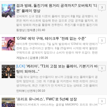
기존 연출의 한계와 로봇 게임 시장의 어려움 속에서도 팬들이 원
하는 몰입감 있는 서사와 조합을 구현하며 시리즈의 미래를 향한
검과 방패, 돌진기에 원거리 공격까지? 오버워치 '디
3
새로운 가능성을 제시했다....
몬' 플레이 영상
오버워치 신규 영웅 디몬의 플레이 영상이 8월 8일 공개됐다. 디
몬은 메카 비스트에 탑승해 한손 검으로 근접 공격을 펼치며, 왼
팔의 방패와 캐논을 활용해 전투한다. 추진기를 이용한 돌진기와
참격 형태의 궁극기를 보유했고, 메카 파괴 시 맨몸으로 기관총을
동영상 |
정재훈
|
01:40
사용하는 특징이 있다. 디몬은 오는 8월 12일 시작되는 시즌4 부
산의 영웅들 업데이트를 통해 정식 출시될 예정이다....
'GTA6' 예약 구매, 테이크투 "전례 없는 수준"
1
테이크투 인터랙티브는 7일 실적 발표에서 'GTA6'의 예약 판매가
전례 없는 수준이라고 밝혔다. 6월 25일부터 시작된 예약 물량은
구체적으로 공개되지 않았으나 소비자 반응이 매우 뜨겁다. 한편
11월 19일 PS5와 Xbox 시리즈 X|S로 정식 출시될 예정이며, 록
게임뉴스 |
김병호
|
00:26
스타 게임즈는 한국 시각 28일 오전 4시 넷플릭스를 통해 장편 영
상 'Grand Theft Auto VI: An Extended Look'을 최초 공개할 계획
[LCK]
'케리아', "T1의 고점 보는 플레이, 기본기가 바
1
이다....
탕이 되어야..."
"다들 워낙 잘하는 선수들이다 보니까 고점을 보는 플레이들이 굉
장히 많았어요. 그런 게 기본을 잘 지키면서 하면 리턴이 크다고
생각하는데, 최근 기본기가 안 지켜지고 있는 상태로 그런 플레이
를 추구하다 보니까 팀적으로 안 좋은 사고가 계속 많이 났던 것
인터뷰 |
신연재
|
00:10
같습니다." T1은 6일 서울 종로구 치지직 롤파크에서 열린 '2026
LoL 챔피언스 코리아(LCK)'...
'프리프 유니버스', 'FWC'로 5년째 성장
1
위메이드커넥트가 서비스하는 글로벌 MMORPG 프리프 유니버