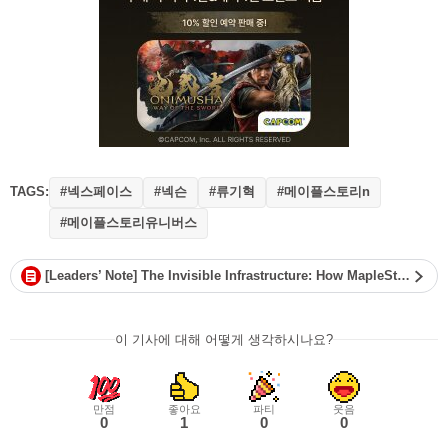
TAGS:
#넥스페이스
#넥슨
#류기혁
#메이플스토리n
#메이플스토리유니버스
[Leaders’ Note] The Invisible Infrastructure: How MapleStory Universe Solved the Web3 Scaling Bottleneck
이 기사에 대해 어떻게 생각하시나요?
만점
좋아요
파티
웃음
0
1
0
0