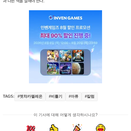
과 다른 색을 칠해야 한다.
TAGS:
#멧챠카멜레온
#비틀기
#아류
#칼럼
이 기사에 대해 어떻게 생각하시나요?