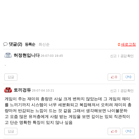
댓글
(2)
등록순
|
최신순
새로고침
허정현입니다
26-07-03 19:45
신고
|
공감 확인
.
답글
0
0
토끼겅듀
26-07-04 10:21
신고
|
공감 확인
게임이 주는 재미의 총량은 사실 크게 변하지 않았는데 그 게임의 재미
를 느끼기까지 시스템이 너무 세분화되고 복잡해져서 오히려 재미의 총
량마저 반감되는 느낌이 드는 것 같음 그래서 생각해보면 나이불문하
고 요즘 많은 유저층에게 사람 받는 게임을 보면 깊이는 있되 직관적이
고 단순 명확한 특징이 있지 않나 싶음
답글
0
0