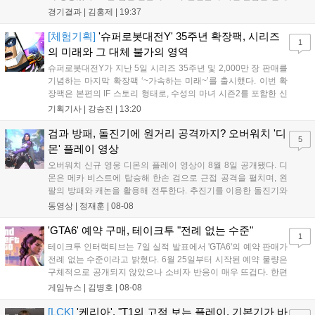
'페인터' 김은후를 투입했지만, 결국 1:2로 패배하고 말았다. T1은
경기결과 |
김홍제
|
19:37
'케리아'의 카밀이 좋은 플레이를 통해 한화생명 바텀 듀오의 점멸
을 빼냈다....
[체험기획]
'슈퍼로봇대전Y' 35주년 확장팩, 시리즈
1
의 미래와 그 대체 불가의 영역
슈퍼로봇대전Y가 지난 5일 시리즈 35주년 및 2,000만 장 판매를
기념하는 마지막 확장팩 ‘~가속하는 미래~’를 출시했다. 이번 확
장팩은 본편의 IF 스토리 형태로, 수성의 마녀 시즌2를 포함한 신
규 참전작과 크로스오버 합체기를 선보이며 작품을 완결 짓는다.
기획기사 |
강승진
|
13:20
기존 연출의 한계와 로봇 게임 시장의 어려움 속에서도 팬들이 원
하는 몰입감 있는 서사와 조합을 구현하며 시리즈의 미래를 향한
검과 방패, 돌진기에 원거리 공격까지? 오버워치 '디
5
새로운 가능성을 제시했다....
몬' 플레이 영상
오버워치 신규 영웅 디몬의 플레이 영상이 8월 8일 공개됐다. 디
몬은 메카 비스트에 탑승해 한손 검으로 근접 공격을 펼치며, 왼
팔의 방패와 캐논을 활용해 전투한다. 추진기를 이용한 돌진기와
참격 형태의 궁극기를 보유했고, 메카 파괴 시 맨몸으로 기관총을
동영상 |
정재훈
|
08-08
사용하는 특징이 있다. 디몬은 오는 8월 12일 시작되는 시즌4 부
산의 영웅들 업데이트를 통해 정식 출시될 예정이다....
'GTA6' 예약 구매, 테이크투 "전례 없는 수준"
1
테이크투 인터랙티브는 7일 실적 발표에서 'GTA6'의 예약 판매가
전례 없는 수준이라고 밝혔다. 6월 25일부터 시작된 예약 물량은
구체적으로 공개되지 않았으나 소비자 반응이 매우 뜨겁다. 한편
11월 19일 PS5와 Xbox 시리즈 X|S로 정식 출시될 예정이며, 록
게임뉴스 |
김병호
|
08-08
스타 게임즈는 한국 시각 28일 오전 4시 넷플릭스를 통해 장편 영
상 'Grand Theft Auto VI: An Extended Look'을 최초 공개할 계획
[LCK]
'케리아', "T1의 고점 보는 플레이, 기본기가 바