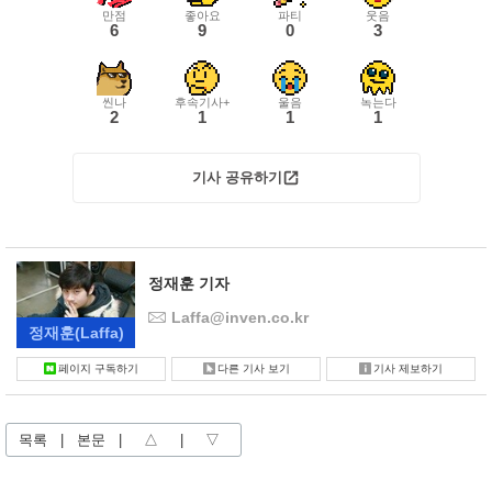
만점
좋아요
파티
웃음
6
9
0
3
씬나
후속기사+
울음
녹는다
2
1
1
1
기사 공유하기
정재훈 기자
Laffa@inven.co.kr
정재훈
(Laffa)
페이지 구독하기
다른 기사 보기
기사 제보하기
목록
|
본문
|
△
|
▽