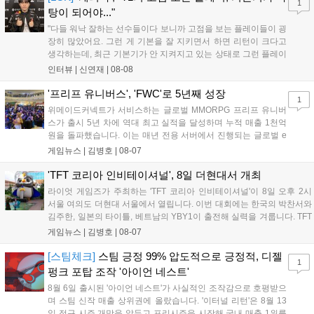
1
이다....
탕이 되어야..."
"다들 워낙 잘하는 선수들이다 보니까 고점을 보는 플레이들이 굉
장히 많았어요. 그런 게 기본을 잘 지키면서 하면 리턴이 크다고
생각하는데, 최근 기본기가 안 지켜지고 있는 상태로 그런 플레이
를 추구하다 보니까 팀적으로 안 좋은 사고가 계속 많이 났던 것
인터뷰 |
신연재
|
08-08
같습니다." T1은 6일 서울 종로구 치지직 롤파크에서 열린 '2026
LoL 챔피언스 코리아(LCK)'...
'프리프 유니버스', 'FWC'로 5년째 성장
1
위메이드커넥트가 서비스하는 글로벌 MMORPG 프리프 유니버
스가 출시 5년 차에 역대 최고 실적을 달성하며 누적 매출 1천억
원을 돌파했습니다. 이는 매년 전용 서버에서 진행되는 글로벌 e
스포츠 대회 FWC의 영향이 큽니다. FWC는 이용자가 동일한 조
게임뉴스 |
김병호
|
08-07
건에서 시즌을 함께 즐기는 구조로, 올해 4월 시작된 FWC 2026
은 전년 대비 매출과 이용자 지표가 대폭 상승하는 성과를 냈습니
'TFT 코리아 인비테이셔널', 8일 더현대서 개최
다. 오는 10월 필리핀 마닐라에서 총상금 11만 달러 규모의 제4회
라이엇 게임즈가 주최하는 'TFT 코리아 인비테이셔널'이 8일 오후 2시
FWC 그랜드 파이널이 개최될 예정이며, 위메이드커넥트는 이를
서울 여의도 더현대 서울에서 열립니다. 이번 대회에는 한국의 박찬서와
통해 커뮤니티 중심의 장기 성장 모델을 지속할 방침입니다....
김주한, 일본의 타이틀, 베트남의 YBY1이 출전해 실력을 겨룹니다. TFT
는 소속팀 없이 개인 자격으로 참가하는 독특한 대회 구조를 가지며, 누
게임뉴스 |
김병호
|
08-07
구나 참여 가능한 '소파에서 왕관까지'라는 철학을 실천하고 있습니다.
17일까지 이어지는 이번 행사는 신규 세트 체험과 공연 등 다양한 즐길
[스팀체크]
스팀 긍정 99% 압도적으로 긍정적, 디젤
1
거리를 제공하며, 이후 현대백화점 판교점에서도 행사가 이어질 예정입
펑크 포탑 조작 '아이언 네스트'
니다. 연말에는 라스베이거스 오픈이 개최됩니다....
8월 6일 출시된 '아이언 네스트'가 사실적인 조작감으로 호평받으
며 스팀 신작 매출 상위권에 올랐습니다. '이터널 리턴'은 8월 13
일 정규 시즌 개막을 앞두고 프리시즌을 시작해 국내 매출 1위를