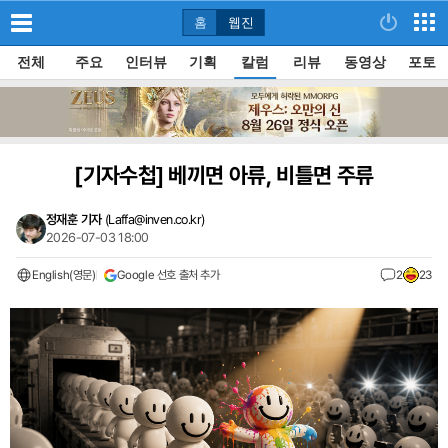
홈
웹진
전체
주요
인터뷰
기획
칼럼
리뷰
동영상
포토
[기자수첩]
베끼면 아류, 비틀면 주류
정재훈 기자
(
Laffa@inven.co.kr
)
2026-07-03 18:00
English(영문)
Google 선호 출처 추가
2
23