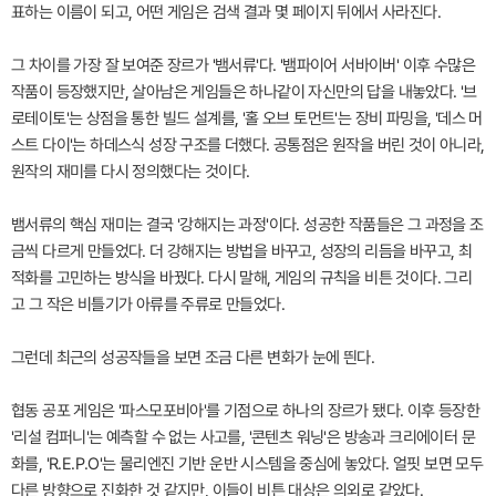
표하는 이름이 되고, 어떤 게임은 검색 결과 몇 페이지 뒤에서 사라진다.
그 차이를 가장 잘 보여준 장르가 '뱀서류'다. '뱀파이어 서바이버' 이후 수많은
작품이 등장했지만, 살아남은 게임들은 하나같이 자신만의 답을 내놓았다. '브
로테이토'는 상점을 통한 빌드 설계를, '홀 오브 토먼트'는 장비 파밍을, '데스 머
스트 다이'는 하데스식 성장 구조를 더했다. 공통점은 원작을 버린 것이 아니라,
원작의 재미를 다시 정의했다는 것이다.
뱀서류의 핵심 재미는 결국 '강해지는 과정'이다. 성공한 작품들은 그 과정을 조
금씩 다르게 만들었다. 더 강해지는 방법을 바꾸고, 성장의 리듬을 바꾸고, 최
적화를 고민하는 방식을 바꿨다. 다시 말해, 게임의 규칙을 비튼 것이다. 그리
고 그 작은 비틀기가 아류를 주류로 만들었다.
그런데 최근의 성공작들을 보면 조금 다른 변화가 눈에 띈다.
협동 공포 게임은 '파스모포비아'를 기점으로 하나의 장르가 됐다. 이후 등장한
'리설 컴퍼니'는 예측할 수 없는 사고를, '콘텐츠 워닝'은 방송과 크리에이터 문
화를, 'R.E.P.O'는 물리엔진 기반 운반 시스템을 중심에 놓았다. 얼핏 보면 모두
다른 방향으로 진화한 것 같지만, 이들이 비튼 대상은 의외로 같았다.