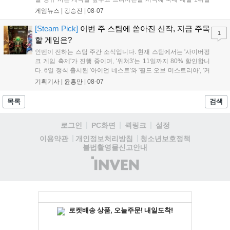
기록했습니다. 25주년을 맞은 '고스트 리콘' 시리즈는 8월 6일 쇼
게임뉴스 |
강승진
|
08-07
케이스와 함께 대규모 할인을 진행하며 순위가 급상승했고, 신작
'마블 투혼: 파이팅 소울즈'와 레트로 수리 시뮬레이션 '리스토
[Steam Pick]
이번 주 스팀에 쏟아진 신작, 지금 주목
1
리'도 스팀에 정식 출시되었습니다....
할 게임은?
인벤이 전하는 스팀 주간 소식입니다. 현재 스팀에서는 '사이버펑
크 게임 축제'가 진행 중이며, '위쳐3'는 11일까지 80% 할인합니
다. 6일 정식 출시된 '아이언 네스트'와 '필드 오브 미스트리아', '커
세어 코브'가 호평받고 있습니다. 한편, 7일 출시된 '마블 투혼'은
기획기사 |
윤홍만
|
08-07
태그 시스템에 대한 호불호가 갈리며 복합적 평가를 기록 중입니
다. 유비소프트의 '고스트리콘: 와일드랜드'는 7년 만의 대규모 업
목록
검색
데이트 '라스트 라이츠'와 함께 95% 할인 중입니다....
로그인
PC화면
퀵링크
설정
청소년보호정책
이용약관
개인정보처리방침
불법촬영물신고안내
(주)
인
벤