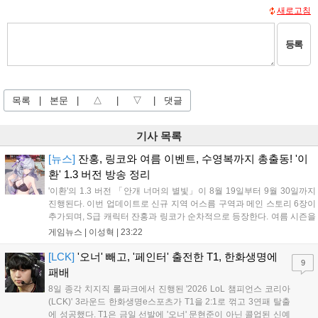
새로고침
등록
목록
|
본문
|
△
|
▽
|
댓글
기사 목록
[뉴스]
잔홍, 링코와 여름 이벤트, 수영복까지 총출동! '이
환' 1.3 버전 방송 정리
'이환'의 1.3 버전 「안개 너머의 별빛」이 8월 19일부터 9월 30일까지
진행된다. 이번 업데이트로 신규 지역 어스름 구역과 메인 스토리 6장이
추가되며, S급 캐릭터 잔홍과 링코가 순차적으로 등장한다. 여름 시즌을
맞아 비치발리볼, 수상 오토바이 등 다채로운 이벤트가 열리고, 캐릭터
게임뉴스 |
이성혁
|
23:22
렌더링 개선 및 랜덤 코스튬 등 편의성도 강화된다. 8월 11일까지 사용
가능한 교환 코드 3종이 제공되며, 상세 일정은 공식 채널을 통해 확인할
[LCK]
'오너' 빼고, '페인터' 출전한 T1, 한화생명에
9
수 있다....
패배
8일 종각 치지직 롤파크에서 진행된 '2026 LoL 챔피언스 코리아
(LCK)' 3라운드 한화생명e스포츠가 T1을 2:1로 꺾고 3연패 탈출
에 성공했다. T1은 금일 선발에 '오너' 문현준이 아닌 콜업된 신예