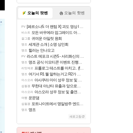
오늘의 팟벤
오늘의 핫벤
[페르소나5: 더 팬텀 X] 괴도 영상 l 타카마키 안·댄싱 스타
PV
모든 바우에라 업그레이드 아이템 획득 위치 공략 (89개)
비스트
귀여운 아일릿 원희
걸그룹
세계관 소개 | 소명 상인회
명조
힐러는 안나오고
명조
라스트 에포크 시즌5 - 서리화신의 분노 티저
PV
명조 공식 이모티콘 이벤트 진행해봤습니다! 참여부터 추첨까지????
명조
프롤로그 테스트를 마치고.. (feat. 리아)
리밋제로
여기서 R1 뭘 말하는거고 R2가 뭘말하는걸까요?
명조
아사쿠라 마이 성우 정보 및 주요 필모
아스오라
무한대 아난타 유출과 앞으로의 예상 (루머)
섭컬겜
아스오라 성우 정보 및 출연작 모음
아스오라
운문댐
여행
포트나이트에서 명일방주 엔드필드 [펠리카] 판매 예정
섭컬겜
명조
명조
새로고침