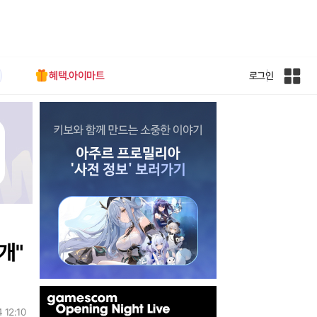
혜택.아이마트
로그인
인
벤
전
체
사
이
트
맵
개"
인
벤
 12:10
배