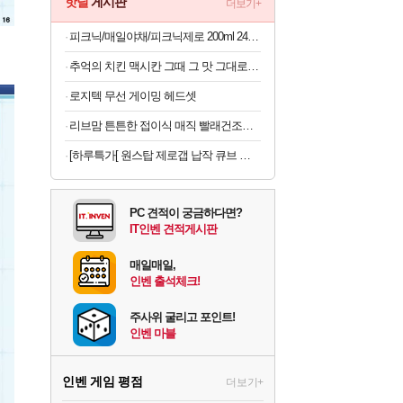
핫딜
게시판
더보기+
피크닉/매일야채/피크닉제로 200ml 24팩/48팩 택1
추억의 치킨 맥시칸 그때 그 맛 그대로 맥시칸 치킨 순살 봉 골라담기 2+2 총 4봉지
로지텍 무선 게이밍 헤드셋
리브맘 튼튼한 접이식 매직 빨래건조대 / 원룸건조대 / 좁은공간에 딱! 자리차지 없는 건조대
[하루특가[ 원스탑 제로갭 납작 큐브 고용량 USB C 고속충전 멀티탭 4000W
PC 견적이 궁금하다면?
IT인벤 견적게시판
매일매일,
인벤 출석체크!
주사위 굴리고 포인트!
인벤 마블
인벤 게임 평점
더보기+