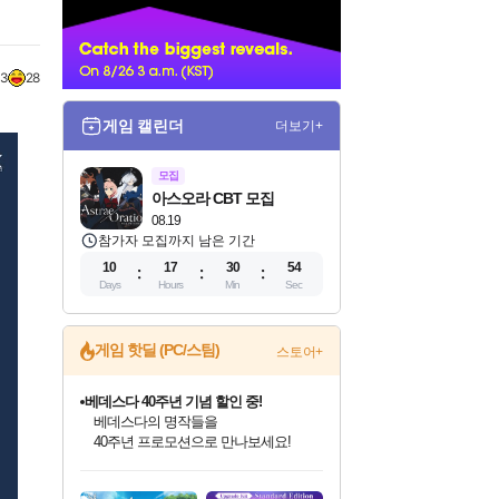
너
3
28
게임 캘린더
더보기+
모집
아스오라 CBT 모집
08.19
참가자 모집까지 남은 기간
10
17
30
53
Days
Hours
Min
Sec
게임 핫딜 (PC/스팀)
스토어+
베데스다 40주년 기념 할인 중!
베데스다의 명작들을
40주년 프로모션으로 만나보세요!
인벤게임즈 8월 특별 할인!
드래곤소드: 어웨이크닝 입점!
문명 7 특별 할인!
마블 투혼 파이팅 소울즈 정식출시!
귀무자: 검의 길 예약 판매 중!
비스트 오브 리인카네이션 정식 출시!
커세어 코브 출시 기념 할인!
더 렐릭 퍼스트 가디언 정식 출시
캡콤 프렌차이즈 할인 진행 중!
캡콤 일부 상품 상시 할인
스타워즈 은하계 레이서
로블록스 기프트 카드 공식 입점
인기 퍼블리셔 모음!
스팀으로 만나는 드래곤소드!
조선&고려 DLC 출시 예정
마블 히어로 총 출동&화려한 격투!
10% 할인과
게임프릭 신작 IP
해적'섬'을 발전시키자!
설화x하드코어 액션!
몬헌, 바하 등 인기 IP를
몬헌 와일즈 & 드래곤즈 도그마2
인벤게임즈에서 10% 추가 적립
Robux를 가장 안전하고