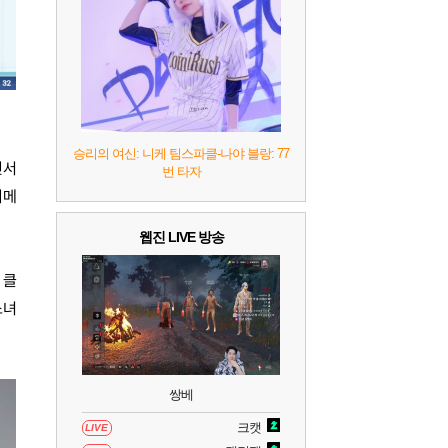
승리의 여신: 니케 팀스파클-나야 블랑: 77
민서
번 타자
니메
웹진 LIVE 방송
 클
소녀
쌍베
크캣
LIVE