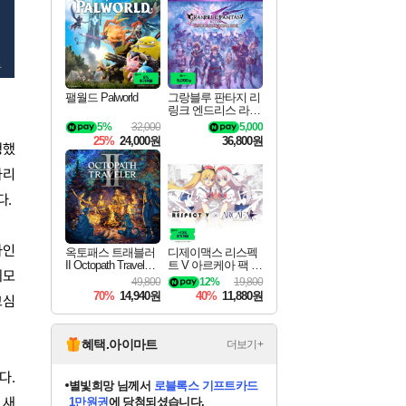
최대 90% 할인가를 만나보세요!
네이버혜택과 함께 만나보세요!
50%할인&추가 적립까지!
네이버 포인트 혜택까지!
이니&베니 혜택까지!
네이버 혜택가와 함께 예약하세요!
할인&네이버혜택으로 만나보세요!
네이버페이 혜택과 만나보세요!
할인가에 만나보세요!
일부 에디션 상시 할인!
혜택으로 예약 판매 중
편안하게 충전하세요
팰월드 Palworld
그랑블루 판타지 리
링크 엔드리스 라그
나로크 업그레이드
5%
32,000
5,000
킷 Granblue Fantasy
25%
24,000원
36,800원
행했
Relink Endless Ragn
arok Upgrade Kit DL
나리
C
다.
하인
옥토패스 트래블러
디제이맥스 리스펙
II Octopath Traveler I
트 V 아르케아 팩 D
데모
I
JMAX RESPECT V
49,800
12%
19,800
Arcaea Pack DLC
70%
14,940원
40%
11,880원
고심
혜택.아이마트
더보기+
다.
미오몬도
님께서
엘든 링 밤의 통치자
 새
디럭스 에디션 (스팀코드)
에