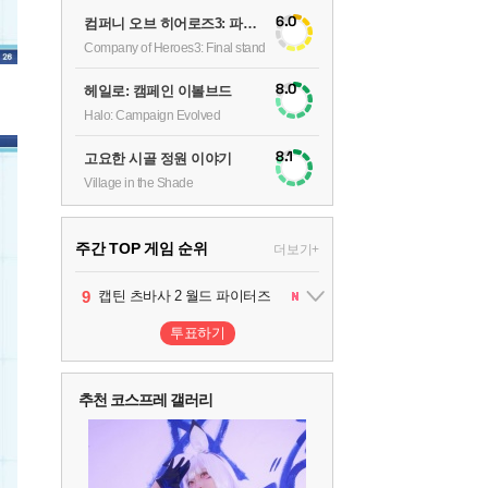
6.0
컴퍼니 오브 히어로즈3: 파이널 스탠드
Company of Heroes3: Final stand
8.0
헤일로: 캠페인 이볼브드
Halo: Campaign Evolved
8.1
고요한 시골 정원 이야기
Village in the Shade
주간 TOP 게임 순위
더보기+
10
1
2
3
4
5
6
7
8
9
팰월드
프로야구스피리츠2026
드래곤소드 : 어웨이크닝
블라인드 삼국
리듬 천국 미라클 스타즈
헤일로: 캠페인 이볼브드
캡틴 츠바사 2 월드 파이터즈
어쌔신 크리드: 블랙 플래그 리싱크드
그랑블루 판타지 리링크 - 엔드리스 라그나로크
레고 배트맨: 레거시 오브 더 다크 나이트
1
2
2
1
1
2
2
투표하기
추천 코스프레 갤러리