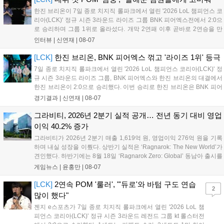
만큼 큰 인기를 끌고 있다....
한진 브리온이 7일 종로 치지직 롤파크에서 열린 '2026 LoL 챔피언스 코
리아(LCK)' 정규 시즌 3라운드 라이즈 그룹 BNK 피어엑스전에서 2:0으
로 승리하며 그룹 1위로 올라섰다. 개막 2연패 이후 곧바로 2연승을 만
들어내면서 이어질 4라운드에 대한 기대감을 올렸다. 다음은 이날 데뷔
인터뷰 |
신연재
|
08-07
첫 POM을 수상한 '남궁' 남궁성훈의 POM 인터뷰 전문이다....
[LCK]
한진 브리온, BNK 피어엑스 꺾고 '라이즈 1위' 등극
7일 종로 치지직 롤파크에서 열린 '2026 LoL 챔피언스 코리아(LCK)' 정
규 시즌 3라운드 라이즈 그룹, BNK 피어엑스와 한진 브리온의 대결에서
한진 브리온이 2:0으로 승리했다. 이번 승리로 한진 브리온은 BNK 피어
엑스를 제치고 라이즈 그룹 1위로 올라섰다. 1세트, 한진 브리온이 '로머'
경기결과 |
신연재
|
08-07
조우진의 로크를 중심으로 게임을 유리하게 풀어갔다. '...
그라비티, 2026년 2분기 실적 공개… 전년 동기 대비 영업
이익 40.2% 증가
그라비티가 2026년 2분기 매출 1,619억 원, 영업이익 276억 원을 기록
하며 내실 성장을 이뤘다. 상반기 실적은 ‘Ragnarok: The New World’가
견인했다. 하반기에는 8월 18일 ‘Ragnarok Zero: Global’ 동남아 출시를
시작으로 9월 3일 ‘달려라 헤베레케 EX’, 9월 22일 ‘갈바테인’ 등 다양한
게임뉴스 |
윤홍만
|
08-07
신작을 선보인다. 4분기에는 ‘쟈레코 아케이드 콜렉션’과 ‘라이트 오디세
이’ 출시가 예정돼 있으며, 2027년에는 ‘Ragnarok 3’ 등 대작을 글로벌
[LCK]
2연속 POM '룰러', "'듀로'와 바텀 구도 연습
2
출시할 계획이다. 그라비티는 조인트벤처 설립과 라그나로크 에코 시스
많이 했다"
템 구축을 통해 신성장 동력을 확보할 방침이다....
젠지 e스포츠가 7일 종로 치지직 롤파크에서 열린 '2026 LoL 챔
피언스 코리아(LCK)' 정규 시즌 3라운드 레전드 그룹 kt 롤스터전