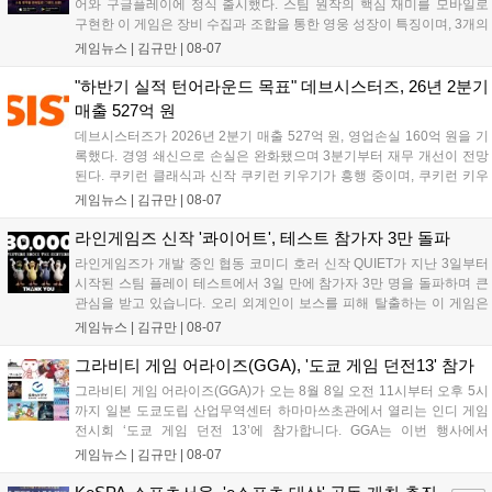
어와 구글플레이에 정식 출시했다. 스팀 원작의 핵심 재미를 모바일로
구현한 이 게임은 장비 수집과 조합을 통한 영웅 성장이 특징이며, 3개의
무기 스킬을 활용한 전략적 전투와 길드전 등 다양한 콘텐츠를 제공한
게임뉴스 |
김규만
|
08-07
다. 정식 출시를 기념해 사전예약자 50만 명 달성 보상을 포함한 다양한
혜택을 지급하며, 상세 내용은 공식 라운지에서 확인할 수 있다. 이용자
"하반기 실적 턴어라운드 목표" 데브시스터즈, 26년 2분기
는 게임 접속 및 주요 콘텐츠 플레이를 통해 성장을 지원받을 수 있다....
매출 527억 원
데브시스터즈가 2026년 2분기 매출 527억 원, 영업손실 160억 원을 기
록했다. 경영 쇄신으로 손실은 완화됐으며 3분기부터 재무 개선이 전망
된다. 쿠키런 클래식과 신작 쿠키런 키우기가 흥행 중이며, 쿠키런 키우
기는 13일 첫 업데이트를 시작으로 2주 간격의 콘텐츠를 제공한다. 또한
게임뉴스 |
김규만
|
08-07
9월 미국 로블록스 개발자 컨퍼런스에 참여해 IP 생태계를 확장할 계획
이다. 회사는 비용 효율화와 신작 흥행을 통해 하반기 실적 턴어라운드
라인게임즈 신작 '콰이어트', 테스트 참가자 3만 돌파
를 이끌 방침이다....
라인게임즈가 개발 중인 협동 코미디 호러 신작 QUIET가 지난 3일부터
시작된 스팀 플레이 테스트에서 3일 만에 참가자 3만 명을 돌파하며 큰
관심을 받고 있습니다. 오리 외계인이 보스를 피해 탈출하는 이 게임은
최대 4인 협동을 지원하며, 소음 관리와 물리 법칙을 활용한 전략적 플레
게임뉴스 |
김규만
|
08-07
이가 핵심입니다. 라인게임즈는 수집된 이용자 피드백을 반영해 게임성
을 개선 중이며, 상세 정보는 스팀 페이지에서 확인 가능합니다....
그라비티 게임 어라이즈(GGA), '도쿄 게임 던전13' 참가
그라비티 게임 어라이즈(GGA)가 오는 8월 8일 오전 11시부터 오후 5시
까지 일본 도쿄도립 산업무역센터 하마마쓰초관에서 열리는 인디 게임
전시회 ‘도쿄 게임 던전 13’에 참가합니다. GGA는 이번 행사에서
‘JALECO ARCADE COLLECTION’ 시리즈의 미공개 작품 12종을 최초
게임뉴스 |
김규만
|
08-07
공개하며, ‘다함께 쿠키요미. 월드 한국 Ver.’ 등 다양한 인디 게임을 선보
입니다. 시연 참여 관람객에게는 선착순으로 특별 굿즈를 증정하며, 인