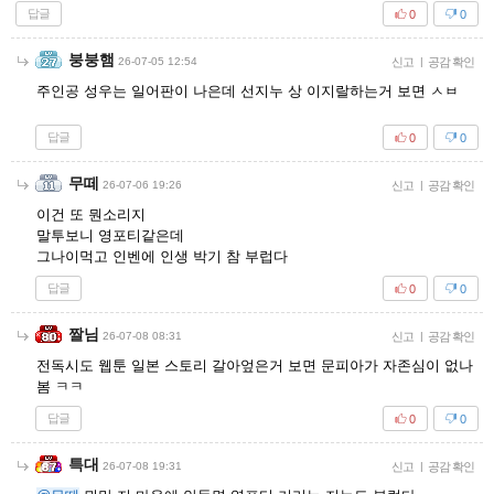
답글
0
0
붕붕햄
26-07-05 12:54
신고
|
공감 확인
주인공 성우는 일어판이 나은데 선지누 상 이지랄하는거 보면 ㅅㅂ
답글
0
0
무떼
26-07-06 19:26
신고
|
공감 확인
이건 또 뭔소리지
말투보니 영포티같은데
그나이먹고 인벤에 인생 박기 참 부럽다
답글
0
0
짤님
26-07-08 08:31
신고
|
공감 확인
전독시도 웹툰 일본 스토리 갈아엎은거 보면 문피아가 자존심이 없나
봄 ㅋㅋ
답글
0
0
특대
26-07-08 19:31
신고
|
공감 확인