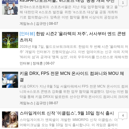
KeSPA-스포츠서울, 'e스포츠 대상' 공동 개최 추진
1
디 게임 생태계 활성화와 신규 타이틀 반응 확인을 목표로 합니다....
한국e스포츠협회와 스포츠서울은 지난 6일 업무협약을 맺고 올
해 대한민국 e스포츠 발전을 위한 ‘e스포츠 대상’을 공동 개최하
기로 합의했습니다. 양측은 이번 협약을 통해 시상식의 공정성과
전문성을 강화하고 MZ세대를 겨냥한 미디어 영향력을 확대해 e
게임뉴스 |
김규만
|
08-07
스포츠 전 종목을 아우르는 대표 연례 행사로 육성할 계획입니다.
김영만 회장은 10년 만에 재추진되는 이번 시상식이 e스포츠의
[인터뷰]
한밤 시즌2 '울라텍의 저주', 서사부터 엔드 콘텐
성과와 가치를 널리 알리는 권위 있는 행사가 되도록 노력하겠다
츠까지
고 밝혔습니다....
2026년 8월 7일, 월드오브워크래프트: 한밤의 두 번째 시즌 '울라텍의 저
주' 개발자 인터뷰가 진행되었습니다. 이번 업데이트는 신규 야외 지역
'똬리의 섬'과 공격대 '맹독 심연', 야외 우두머리를 인스턴스로 재해석한
'소굴'을 포함합니다. 개발진은 하우징 시스템 개선 및 신화+ 던전 로테이
인터뷰 |
정재훈
|
08-07
션, 공격대 보상 강화 등을 예고하며, 한국 팬들의 열정적인 성원에 감사
를 표했습니다....
키움 DRX, FPS 전문 MCN 온사이드 컴퍼니와 MOU 체
결
키움 DRX가 지난 8월 5일 서울타워에서 FPS 전문 MCN 온사이드 컴퍼
니와 e스포츠 콘텐츠 강화를 위한 업무 협약을 체결했다. 양사는 이번 협
약을 통해 키움 DRX의 발로란트 선수단 IP와 온사이드 컴퍼니의 크리에
이터 네트워크를 결합하여 정규 및 특별 콘텐츠를 공동 기획한다. 또한
게임뉴스 |
김규만
|
08-07
디지털 콘텐츠 제작을 넘어 팬들이 직접 참여하는 오프라인 행사 등 온·
오프라인 연계 프로그램을 순차적으로 선보이며 e스포츠 생태계 확장에
스마일게이트 신작 '이클립스', 9월 10일 정식 출시
4
나설 계획이다....
스마일게이트가 엔픽셀이 개발한 MMORPG 신작 이클립스: 더
어웨이크닝을 오는 9월 10일 정식 출시합니다. 이 게임은 플레이