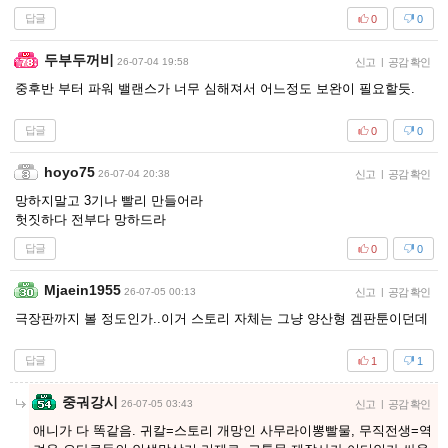
답글
0
0
두부두꺼비
26-07-04 19:58
신고
|
공감 확인
중후반 부터 파워 밸랜스가 너무 심해져서 어느정도 보완이 필요할듯.
답글
0
0
hoyo75
26-07-04 20:38
신고
|
공감 확인
망하지말고 3기나 빨리 만들어라
헛짓하다 전부다 망하드라
답글
0
0
Mjaein1955
26-07-05 00:13
신고
|
공감 확인
극장판까지 볼 정도인가..이거 스토리 자체는 그냥 양산형 겜판툰이던데
답글
1
1
중궈강시
26-07-05 03:43
신고
|
공감 확인
애니가 다 똑같음. 귀칼=스토리 개망인 사무라이뽕빨물, 무직전생=역