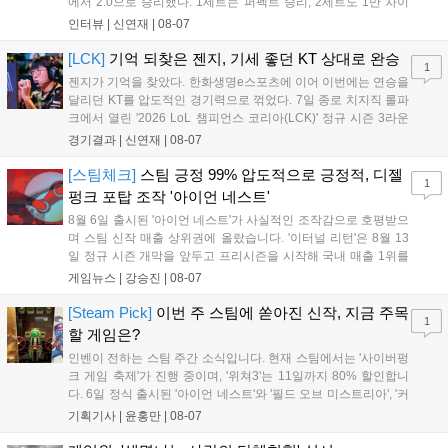
에서 2:0으로 승리했다. 1세트는 퍼펙트 승리, 2세트도 1만 차이
를 벌리며 25분 만에 승리하면서 말 그대로 압도적인 경기력을 선
인터뷰 |
신연재
|
08-07
보였다. '룰러' 박재혁은 1세트 코그모, 2세트 이즈리얼로 맹활약
하며 POM에 선정됐...
[LCK]
기억 되찾은 젠지, 기세 좋던 KT 상대로 완승
1
젠지가 기억을 찾았다. 한화생명e스포츠에 이어 이번에는 연승을
달리던 KT를 압도적인 경기력으로 꺾었다. 7일 종로 치지직 롤파
크에서 열린 '2026 LoL 챔피언스 코리아(LCK)' 정규 시즌 3라운
드 레전드 그룹, kt 롤스터와 젠지 e스포츠의 대결에서 젠지가 압
경기결과 |
신연재
|
08-07
승을 거뒀다. 개막주까지만 해도 급격하게 흔들리던 젠지였지만,
기억을 되찾기라도 한 듯 1,...
[스팀체크]
스팀 긍정 99% 압도적으로 긍정적, 디젤
1
펑크 포탑 조작 '아이언 네스트'
8월 6일 출시된 '아이언 네스트'가 사실적인 조작감으로 호평받으
며 스팀 신작 매출 상위권에 올랐습니다. '이터널 리턴'은 8월 13
일 정규 시즌 개막을 앞두고 프리시즌을 시작해 국내 매출 1위를
기록했습니다. 25주년을 맞은 '고스트 리콘' 시리즈는 8월 6일 쇼
게임뉴스 |
강승진
|
08-07
케이스와 함께 대규모 할인을 진행하며 순위가 급상승했고, 신작
'마블 투혼: 파이팅 소울즈'와 레트로 수리 시뮬레이션 '리스토
[Steam Pick]
이번 주 스팀에 쏟아진 신작, 지금 주목
1
리'도 스팀에 정식 출시되었습니다....
할 게임은?
인벤이 전하는 스팀 주간 소식입니다. 현재 스팀에서는 '사이버펑
크 게임 축제'가 진행 중이며, '위쳐3'는 11일까지 80% 할인합니
다. 6일 정식 출시된 '아이언 네스트'와 '필드 오브 미스트리아', '커
세어 코브'가 호평받고 있습니다. 한편, 7일 출시된 '마블 투혼'은
기획기사 |
윤홍만
|
08-07
태그 시스템에 대한 호불호가 갈리며 복합적 평가를 기록 중입니