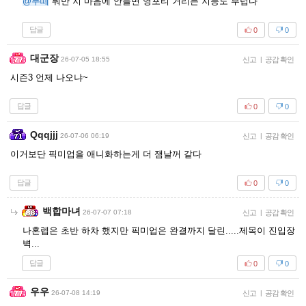
@무떼
뭐만 지 마음에 안들면 영포티 거리는 지능도 부럽다
답글
0
0
대군장
26-07-05 18:55
신고
|
공감 확인
시즌3 언제 나오냐~
답글
0
0
Qqqjjj
26-07-06 06:19
신고
|
공감 확인
이거보단 픽미업을 애니화하는게 더 잼날꺼 같다
답글
0
0
백합마녀
26-07-07 07:18
신고
|
공감 확인
나혼렙은 초반 하차 했지만 픽미업은 완결까지 달린.....제목이 진입장
벽...
답글
0
0
우우
26-07-08 14:19
신고
|
공감 확인