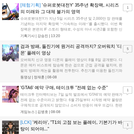
을 빼냈다....
[체험기획]
'슈퍼로봇대전Y' 35주년 확장팩, 시리즈
1
의 미래와 그 대체 불가의 영역
슈퍼로봇대전Y가 지난 5일 시리즈 35주년 및 2,000만 장 판매를
기념하는 마지막 확장팩 ‘~가속하는 미래~’를 출시했다. 이번 확
장팩은 본편의 IF 스토리 형태로, 수성의 마녀 시즌2를 포함한 신
규 참전작과 크로스오버 합체기를 선보이며 작품을 완결 짓는다.
기획기사 |
강승진
|
13:20
기존 연출의 한계와 로봇 게임 시장의 어려움 속에서도 팬들이 원
하는 몰입감 있는 서사와 조합을 구현하며 시리즈의 미래를 향한
검과 방패, 돌진기에 원거리 공격까지? 오버워치 '디
5
새로운 가능성을 제시했다....
몬' 플레이 영상
오버워치 신규 영웅 디몬의 플레이 영상이 8월 8일 공개됐다. 디
몬은 메카 비스트에 탑승해 한손 검으로 근접 공격을 펼치며, 왼
팔의 방패와 캐논을 활용해 전투한다. 추진기를 이용한 돌진기와
참격 형태의 궁극기를 보유했고, 메카 파괴 시 맨몸으로 기관총을
동영상 |
정재훈
|
08-08
사용하는 특징이 있다. 디몬은 오는 8월 12일 시작되는 시즌4 부
산의 영웅들 업데이트를 통해 정식 출시될 예정이다....
'GTA6' 예약 구매, 테이크투 "전례 없는 수준"
1
테이크투 인터랙티브는 7일 실적 발표에서 'GTA6'의 예약 판매가
전례 없는 수준이라고 밝혔다. 6월 25일부터 시작된 예약 물량은
구체적으로 공개되지 않았으나 소비자 반응이 매우 뜨겁다. 한편
11월 19일 PS5와 Xbox 시리즈 X|S로 정식 출시될 예정이며, 록
게임뉴스 |
김병호
|
08-08
스타 게임즈는 한국 시각 28일 오전 4시 넷플릭스를 통해 장편 영
상 'Grand Theft Auto VI: An Extended Look'을 최초 공개할 계획
[LCK]
'케리아', "T1의 고점 보는 플레이, 기본기가 바
1
이다....
탕이 되어야..."