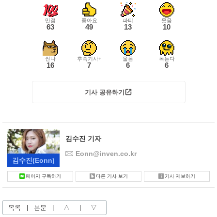
만점
좋아요
파티
웃음
63
49
13
10
씬나
후속기사+
울음
녹는다
16
7
6
6
기사 공유하기
김수진 기자
Eonn@inven.co.kr
김수진
(Eonn)
페이지 구독하기
다른 기사 보기
기사 제보하기
목록
|
본문
|
△
|
▽