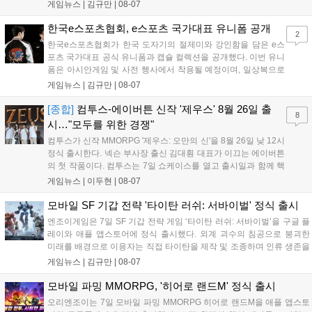
어 등 주요 게임의 피규어, 굿즈를 구매할 수 있습니다. 신상품이 순차적
게임뉴스 |
김규만
|
08-07
으로 추가될 예정이며 이용자는 사이트에서 국가를 한국으로 설정해 이
용 가능합니다....
한국e스포츠협회, e스포츠 국가대표 유니폼 공개
2
한국e스포츠협회가 한국 도자기의 절제미와 강인함을 담은 e스
포츠 국가대표 공식 유니폼과 캡슐 컬렉션을 공개했다. 이번 유니
폼은 아시안게임 및 사전 행사에서 착용될 예정이며, 일상복으로
구성된 컬렉션은 오는 8월 28일부터 골스튜디오 공식 홈페이지
게임뉴스 |
김규만
|
08-07
와 무신사, 오프라인 매장에서 판매된다. 다만 아시안게임 결선에
서는 대회 규정에 따라 별도의 유니폼을 착용할 계획이다....
[종합]
컴투스-에이버튼 신작 '제우스' 8월 26일 출
8
시…"모두를 위한 경쟁"
컴투스가 신작 MMORPG '제우스: 오만의 신'을 8월 26일 낮 12시
정식 출시한다. 넥슨 부사장 출신 김대훤 대표가 이끄는 에이버튼
의 첫 작품이다. 컴투스는 7일 쇼케이스를 열고 출시일과 함께 핵
심 콘텐츠, 유료화 정책, 운영 방향을 공개했다. 캐릭터명 선점은
게임뉴스 |
이두현
|
08-07
8월 13일 오후 8시 시작한다. '제우스: 오만의 신'은 최고신 제우스
의 오만으로 균열이...
모바일 SF 기갑 전략 '타이탄 러쉬: 서바이벌' 정식 출시
엔조이게임은 7일 SF 기갑 전략 게임 ‘타이탄 러쉬: 서바이벌’을 구글 플
레이와 애플 앱스토어에 정식 출시했다. 외계 괴수의 침공으로 붕괴한
미래를 배경으로 이용자는 직접 타이탄을 제작 및 조종하며 인류 생존을
위한 전투를 펼친다. 지휘관 모집, 피난처 운영, 연맹 협동 콘텐츠가 특징
게임뉴스 |
김규만
|
08-07
이며 출시를 기념해 접속 시 영웅 경험치와 다이아몬드 등 다양한 성장
지원 보상을 제공한다. 상세 내용은 공식 커뮤니티에서 확인 가능하다....
모바일 파밍 MMORPG, '히어로 랜드M' 정식 출시
오리엔조이는 7일 모바일 파밍 MMORPG 히어로 랜드M을 애플 앱스토