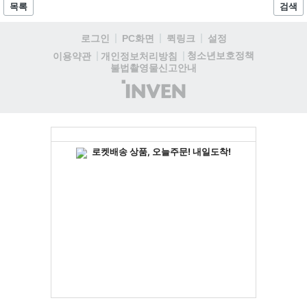
용자는 과제를 완수하며 동(V) 투발라 장비와 검은별 무기, 카라
목록
검색
자드 장신구 등을 획득해 주요 콘텐츠에 진입할 수 있습니다....
로그인
PC화면
퀵링크
설정
청소년보호정책
이용약관
개인정보처리방침
불법촬영물신고안내
(주)
인
벤