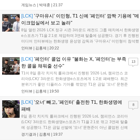
통해 월드 콘텐츠가 추가될 예정이며, 이를 통해 추후 주신 및 절대신에
게임뉴스 |
박재훈
|
21:37
대한 정보가 공개될 것으로 기대된다. 서버별 입지 확보를 위한 경쟁은
더욱 가속화될 전망이다....
[LCK]
'구마유시' 이민형, T1 신예 '페인터' 깜짝 기용에 "메
이크업실에서 보고 놀라"
8일 열린 2026 LCK 정규 시즌 3라운드 레전드 그룹 매치에서 한화생명
e스포츠가 T1을 2:1로 제압하며 3연패 탈출에 성공했다. 경기 후 진행된
미디어 인터뷰에는 한화생명 윤성영 감독과 '구마유시' 이민형이 참석했
다. 먼저 승리 소감에 대해 윤성영 감독은 "오랜만에 승리해 기분이 좋고,
인터뷰 |
김홍제
|
20:22
남은 경기도 잘 준비하겠다"고 밝혔으며, '구마유시' 역시 "3...
[LCK]
'페인터' 콜업 이유 "불화는 X, '페인터'는 부족
13
한 콜을 채워줄 선수"
T1이 8일 종각 치지직 롤파크에서 진행된 '2026 LoL 챔피언스 코
리아(LCK)' 3라운드 한화생명e스포츠에게 1:2로 패배했다. 최근
분위기가 좋던 디플러스 기아를 꺾었던 T1은 금일 '오너' 문현준
을 빼고 신예 '페인터' 김은후를 투입시키는 강수를 뒀으나 결국
인터뷰 |
김홍제
|
19:50
아쉬운 결과를 맞이하게 됐다. 이하 T1 임재현 감독대행과 '페이
즈' 김수환의 인터뷰 내...
[LCK]
'오너' 빼고, '페인터' 출전한 T1, 한화생명에
8
패배
8일 종각 치지직 롤파크에서 진행된 '2026 LoL 챔피언스 코리아
(LCK)' 3라운드 한화생명e스포츠가 T1을 2:1로 꺾고 3연패 탈출
에 성공했다. T1은 금일 선발에 '오너' 문현준이 아닌 콜업된 신예
'페인터' 김은후를 투입했지만, 결국 1:2로 패배하고 말았다. T1은
경기결과 |
김홍제
|
19:37
'케리아'의 카밀이 좋은 플레이를 통해 한화생명 바텀 듀오의 점멸