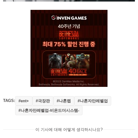
TAGS:
#극장판
#나혼렙
#나혼자만레벨업
#ent+
#나혼자만레벨업-비욘드더시스템-
이 기사에 대해 어떻게 생각하시나요?