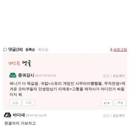
댓글
(16)
등록순
|
최신순
새로고침
중궈강시
26-07-05 03:43
신고
|
공감 확인
애니가 다 똑같음. 귀칼=스토리 개망인 사무라이뽕빨물, 무직전생=역
겨운 오타쿠들의 인생망상기 리제로=고통물 제작사가 어디인가 싸움
이지 뭐
답글
이동
4
0
바다새
26-07-04 16:45
신고
|
공감 확인
완결까지 가보자고