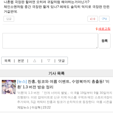
나혼렙 극장판 할려면 오히려 귀칼처럼 해야하는거아닌가?
체인소맨처럼 중간 극장판 할게 있나? 레제도 솔직히 억지로 극장판 만든
거같은데.
답글
0
0
새로고침
등록
목록
|
본문
|
△
|
▽
|
댓글
기사 목록
[뉴스]
잔홍, 링코와 여름 이벤트, 수영복까지 총출동! '이
환' 1.3 버전 방송 정리
'이환'의 1.3 버전 「안개 너머의 별빛」이 8월 19일부터 9월 30일까지
진행된다. 이번 업데이트로 신규 지역 어스름 구역과 메인 스토리 6장이
추가되며, S급 캐릭터 잔홍과 링코가 순차적으로 등장한다. 여름 시즌을
맞아 비치발리볼, 수상 오토바이 등 다채로운 이벤트가 열리고, 캐릭터
게임뉴스 |
이성혁
|
23:22
렌더링 개선 및 랜덤 코스튬 등 편의성도 강화된다. 8월 11일까지 사용