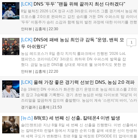
가능한 교환 코드 3종이 제공되며, 상세 일정은 공식 채널을 통해 확인할
[LCK]
DNS '두두' "팬들 위해 끝까지 최선 다하겠다"
수 있다....
8일 펼쳐진 2026 LCK 정규 시즌 3라운드 라이즈 그룹 경기에서 농심 레
드포스를 2:0으로 완파하고 값진 승리를 거둔 DN 수퍼스의 탑 라이너
'두두' 이동주가 승리 소감과 함께 팀의 발전 과정에 대한 이야기를 전했
다. 먼저 오랜만의 2:0 완승에 대해 '두두'는 "진짜 오랜만에 거둔 2:0 승
인터뷰 |
김홍제
|
22:30
리라 기쁘다. 특히 불리했던 1세트를 역전승으로 이끌어내...
[LCK]
DNS에 패배 농심 최인규 감독 "운영, 밴픽 모
1
두 아쉬웠다"
농심 레드포스가 8일 종각 치지직 롤파크에서 진행된 '2026 LoL
챔피언스 코리아(LCK)' 3라운드 최하위 DN 수퍼스에 발목을 잡
혔다. 금일 농심은 DNS를 상대로 제대로 뭘 보여주지도 못한 완
패를 당하고 말았다. 이하 농심 레드포스 최인규 감독과 '리헨즈'
인터뷰 |
김홍제
|
22:20
손시우의 인터뷰 전문이다. Q. 금일 DNS에 0:2로 패배했는데? 최
인규 감독 : 모든 경...
[LCK]
올해 가장 좋은 경기력 선보인 DNS, 농심 2:0 격파
2승 19패인 DN 수퍼스가 화끈한 경기 운영으로 농심 레드포스를 2:0으
로 잡고 3승째를 기록했다. 경기 초반 농심은 바텀 다이브로 '덕담'의 이
즈리얼을 깔끔하게 잡으며 출발했다. 농심이 계속 '스펀지'의 바이, '스카
웃'의 신드라가 맹활약하며 초반부터 잡은 주도권을 계속 잘 굴렸다.
경기결과 |
김홍제
|
21:53
DNS는 불리하지만 골드 차이는 크게 벌어지지 않으며 잘 따라가고 있
었...
[뉴스]
8/8(토) 세 번째 신 선출, 칼테온4 이변 발생
솔(인챈트)은 지난 8월 8일 세 번째 신 선출을 진행했다. 이번 선출에서
는 칼테온4와 린델4 등에서 치열한 순위 다툼 끝에 새로운 신이 탄생하
며 세력 구도가 변화했다. 한편 8월 말 예정된 EPISODE 01 업데이트를