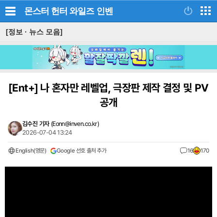
몬스터 헌터 와일즈
인벤
[정보 · 뉴스 모음]
[Ent+]
나 혼자만 레벨업, 극장판 제작 결정 및 PV
공개
김수진 기자
(
Eonn@inven.co.kr
)
2026-07-04 13:24
English(영문)
Google 선호 출처 추가
16
170