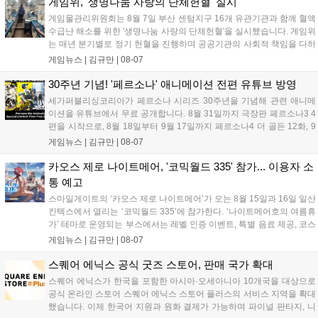
다. 유비소프트의 '고스트리콘: 와일드랜드'는 7년 만의 대규모 업
게임위, '생명나눔 사랑의 단체헌혈' 실시
데이트 '라스트 라이츠'와 함께 95% 할인 중입니다....
게임물관리위원회는 8월 7일 부산 센텀지구 16개 유관기관과 함께 혈액
수급난 해소를 위한 '생명나눔 사랑의 단체헌혈'을 실시했습니다. 게임위
는 매년 분기별로 정기 헌혈을 진행하며 공공기관의 사회적 책임을 다하
고 있으며, 이번 행사에는 영화진흥위원회 등 14개 기관 임직원이 동참
게임뉴스 |
김규만
|
08-07
해 생명 나눔을 실천했습니다. 서태건 위원장은 이웃의 생명을 지키는
따뜻한 실천에 참여한 모든 임직원에게 감사의 뜻을 전하며 헌혈 문화
30주년 기념! '페르소나' 애니메이션 전편 유튜브 방영
확산에 앞장섰습니다....
세가퍼블리싱코리아가 페르소나 시리즈 30주년을 기념해 관련 애니메
이션을 유튜브에서 무료 공개합니다. 8월 31일까지 극장판 페르소나3 4
편을 시작으로, 8월 18일부터 9월 17일까지 페르소나4 더 골든 12화, 9
월 15일부터 10월 14일까지 페르소나5 시리즈가 순차 공개됩니다. 또한
게임뉴스 |
김규만
|
08-07
8월 16일까지 SNS를 통해 축하 메시지를 모집하며, 선정된 내용은 기념
영상 및 대형 전광판에 소개될 예정입니다....
카오스 제로 나이트메어, '코믹월드 335' 참가... 이용자 소
통 예고
스마일게이트의 ‘카오스 제로 나이트메어’가 오는 8월 15일과 16일 일산
킨텍스에서 열리는 ‘코믹월드 335’에 참가한다. ‘나이트메어호의 여름휴
가’ 테마로 운영되는 부스에서는 레벨 인증 이벤트, 특별 음료 제공, 코스
프레 모델 포토존 등 다채로운 행사가 진행된다. 유명 코스어 7인이 캐릭
게임뉴스 |
김규만
|
08-07
터로 변신해 이용자를 맞이하며, SNS 인증 시 추가 굿즈도 증정한다. 자
세한 정보는 공식 커뮤니티에서 확인 가능하다....
스퀘어 에닉스 공식 굿즈 스토어, 판매 국가 확대
스퀘어 에닉스가 한국을 포함한 아시아·오세아니아 10개국을 대상으로
공식 온라인 스토어 스퀘어 에닉스 스토어 플러스의 서비스 지역을 확대
했습니다. 이제 한국어 지원과 원화 결제가 가능하며 파이널 판타지, 니