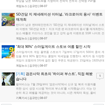
부담을 낮춘 MMOLite를 지향하며 전략적 전투와 선택형 PvP를
특징으로 합니다. 현재 공식 홈페이지와 앱 마켓에서 사전등록을
게임뉴스 |
김규만
|
08-07
진행 중이며 참여자에게는 초월 소환권 등 다양한 보상을 제공합
니다. 또한 카카오톡 채널 추가 시 주차별 스페셜 쿠폰과 한정 스
SD건담 지 제네레이션 이터널, '라크로아의 용사' 이벤트
킨, 경품 이벤트 등 풍성한 혜택을 마련해 이용자들의 기대를 모
재개최
으고 있습니다....
반다이 남코 엔터테인먼트가 ‘SD건담 지 제네레이션 이터널’에서 스토
리 이벤트 ‘SD건담 외전Ⅰ 지크 지온 편 라크로아의 용사’를 재개최한다.
보스 배틀로 카드다스 코인을 얻고 강적 습격 이벤트로 SSR 나이트 건
담을 획득할 수 있다. 로그인 보너스로 최대 다이아 3,000개를 지급하며,
게임뉴스 |
김규만
|
08-07
8월 31일까지 실물대 유니콘 건담 입상 피날레를 기념해 SSR 유닛을 전
원 증정한다. 또한 9월 30일까지 공식 유튜브에서 특별 프로그램을 시청
"최대 90%" 스마일게이트 스토브 여름 할인 시작
할 수 있다....
스마일게이트 게임 플랫폼 스토브가 7일부터 17일까지 500여 종의 게
임을 최대 90% 할인하는 쿨썸머 빅세일을 진행한다. 페치카 등 다양한
게임이 포함되며 3차에 걸친 할인 쿠폰도 제공된다. 15일에는 1920년대
경성 배경의 신작 그날의 신문이 출시되며, 15일부터 17일까지는 국내
게임뉴스 |
김규만
|
08-07
개발사 게임을 위한 시크릿 쿠폰도 추가 발행될 예정이다. 자세한 내용
은 공식 페이지에서 확인 가능하다....
[기획]
검은사막 최초의 '하이퍼 부스트', 직접 해봤
5
습니다
펄어비스는 7월 29일부터 '검은사막'에서 신규 및 복귀 이용자를
위한 상시 성장 시스템 '하이퍼 부스트'를 시작했습니다. 이는 단
순히 최고 레벨을 제공하는 것이 아니라, 시즌 캐릭터 육성, 올비
아 아카데미 수료, 아침의 나라 설화 진행 등 4단계 과정을 통해
기획기사 |
김규만
|
08-07
게임에 적응하며 공방합 750을 목표로 성장하는 구조입니다. 이