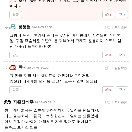
겨운 오타쿠들의 인생망상기 리제로=고통물 제작사가 어디인가 싸움
이지 뭐
답글
4
0
붕붕햄
26-07-05 12:52
신고
|
공감 확인
그림이 ㅆㅅㅌㅊ라서 뜬거는 맞지만 애니판에서 저정도면 ㅅㅌㅊ
임. 귀칼 주술회전 이딴거 돈 퍼부어서 그래픽 원툴이지 스토리 설
정 개좆망 노잼이라 안봄.
답글
0
0
특대
26-07-08 19:30
신고
|
공감 확인
그 만큼 지금 일본 애니판이 개판이라 그런거임
양산형 이세계물 언제쯤 끝날지 도무지 감이 안잡힘
답글
0
0
지존참쇠주
26-07-05 07:17
신고
|
공감 확인
한국 애니회사는 일본에 하청받아서... 일어로 만들더만...
이건 일본회사에 한국이 하청한건데... 일어로 만들었네...
한일 민감한 사항에 대해서도 지들 맘대로 빼버리고...
돈주고 보기엔 별로...