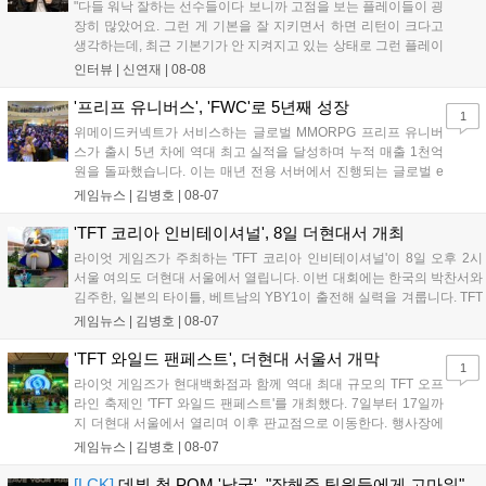
"다들 워낙 잘하는 선수들이다 보니까 고점을 보는 플레이들이 굉
장히 많았어요. 그런 게 기본을 잘 지키면서 하면 리턴이 크다고
생각하는데, 최근 기본기가 안 지켜지고 있는 상태로 그런 플레이
를 추구하다 보니까 팀적으로 안 좋은 사고가 계속 많이 났던 것
인터뷰 |
신연재
|
08-08
같습니다." T1은 6일 서울 종로구 치지직 롤파크에서 열린 '2026
LoL 챔피언스 코리아(LCK)'...
'프리프 유니버스', 'FWC'로 5년째 성장
1
위메이드커넥트가 서비스하는 글로벌 MMORPG 프리프 유니버
스가 출시 5년 차에 역대 최고 실적을 달성하며 누적 매출 1천억
원을 돌파했습니다. 이는 매년 전용 서버에서 진행되는 글로벌 e
스포츠 대회 FWC의 영향이 큽니다. FWC는 이용자가 동일한 조
게임뉴스 |
김병호
|
08-07
건에서 시즌을 함께 즐기는 구조로, 올해 4월 시작된 FWC 2026
은 전년 대비 매출과 이용자 지표가 대폭 상승하는 성과를 냈습니
'TFT 코리아 인비테이셔널', 8일 더현대서 개최
다. 오는 10월 필리핀 마닐라에서 총상금 11만 달러 규모의 제4회
라이엇 게임즈가 주최하는 'TFT 코리아 인비테이셔널'이 8일 오후 2시
FWC 그랜드 파이널이 개최될 예정이며, 위메이드커넥트는 이를
서울 여의도 더현대 서울에서 열립니다. 이번 대회에는 한국의 박찬서와
통해 커뮤니티 중심의 장기 성장 모델을 지속할 방침입니다....
김주한, 일본의 타이틀, 베트남의 YBY1이 출전해 실력을 겨룹니다. TFT
는 소속팀 없이 개인 자격으로 참가하는 독특한 대회 구조를 가지며, 누
게임뉴스 |
김병호
|
08-07
구나 참여 가능한 '소파에서 왕관까지'라는 철학을 실천하고 있습니다.
17일까지 이어지는 이번 행사는 신규 세트 체험과 공연 등 다양한 즐길
'TFT 와일드 팬페스트', 더현대 서울서 개막
1
거리를 제공하며, 이후 현대백화점 판교점에서도 행사가 이어질 예정입
라이엇 게임즈가 현대백화점과 함께 역대 최대 규모의 TFT 오프
니다. 연말에는 라스베이거스 오픈이 개최됩니다....
라인 축제인 'TFT 와일드 팬페스트'를 개최했다. 7일부터 17일까
지 더현대 서울에서 열리며 이후 판교점으로 이동한다. 행사장에
는 체험, 스페셜, 무대 존이 마련됐으며 8일 오후 2시 인비테이셔
게임뉴스 |
김병호
|
08-07
널, 15일 오후 2시 스트리머 매치, 17일 오후 7시 30분 QWER 공
연 등 다채로운 일정이 준비되어 있다. 사전 예약은 조기 마감될
[LCK]
데뷔 첫 POM '남궁', "잘해준 팀원들에게 고마워"