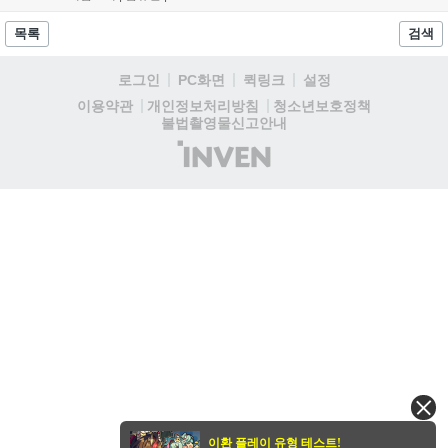
정화하는 과정을 담았으며, 패링과 혼 흡수 등 전략적 전투 요소
가 특징입니다. 정식 출시를 앞두고 탄탄한 게임성을 선보여 기대
목록
검색
감을 높였습니다....
로그인
PC화면
퀵링크
설정
청소년보호정책
이용약관
개인정보처리방침
불법촬영물신고안내
(주)
인
벤
이환 플레이 유형 테스트!