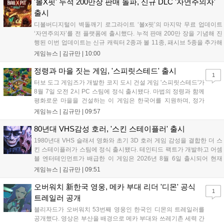
로 전략적 전투의 재미가 더욱 강화될 것으로 기대된다....
'볼X핏' 누적 200만장 판매 돌파, 신규 DLC '자연주의자'
출시
디볼버디지털이 벽돌깨기 로그라이트 ‘볼x핏’의 마지막 무료 업데이트
‘자연주의자’를 전 플랫폼에 출시했다. 누적 판매 200만 장을 기념해 진
행된 이번 업데이트는 신규 캐릭터 2종과 볼 11종, 패시브 5종을 추가해
전략적 재미를 높였다. 게임은 PC와 콘솔, 모바일에서 한글판으로 즐길
게임뉴스 |
김규만
|
10:00
수 있으며, 개발사는 조만간 게임과 관련한 새로운 소식을 전할 예정이
라고 밝혀 향후 행보에 기대감을 모으고 있다. 상세 정보는 공식 홈페이
정령과 마을 짓는 게임, '스피릿스테드' 출시
1
지에서 확인 가능하다....
터보 도그 게임즈가 개발한 코지 도시 건설 게임 '스피릿스테드'가
8월 7일 오전 2시 PC 스팀에 정식 출시됐다. 마법의 정령과 함께
평화로운 마을을 건설하는 이 게임은 한국어를 지원하며, 정가
10,700원에서 10% 할인된 9,630원에 판매된다. 플레이어는 어
게임뉴스 |
김규만
|
09:57
드벤처 모드와 크리에이티브 모드를 통해 자유롭게 마을을 꾸미
고 정령을 활용해 공동체를 성장시킬 수 있다. 따뜻한 손그림 그
80년대 VHS감성 호러, '스킨 스테이플러' 출시
래픽이 특징이며, 부담 없이 즐길 수 있는 힐링 게임으로 기대를
1980년대 VHS 슬래셔 영화와 초기 3D 호러 게임 감성을 결합한 더 스
모으고 있다....
킨 스테이플러가 스팀에 정식 출시됐다. 테인티드 팩트가 개발하고 어셈
블 엔터테인먼트가 배급한 이 게임은 2026년 8월 6일 출시되어 현재
15,000원에 판매 중이다. 캐리언 시티를 배경으로 연쇄살인 사건을 추적
게임뉴스 |
김규만
|
09:51
하는 두 형사의 이야기를 다루며, 거친 복고풍 그래픽과 블랙 코미디를
통해 밀도 높은 공포를 선사한다....
오버워치 新한국 영웅, 메카 부대 리더 '디몬' 공식
1
트레일러 공개
블리자드가 오버워치 53번째 영웅인 한국인 디몬의 트레일러를
공개했다. 영상은 부산을 배경으로 메카 부대와 쓰레기촌 세력 간