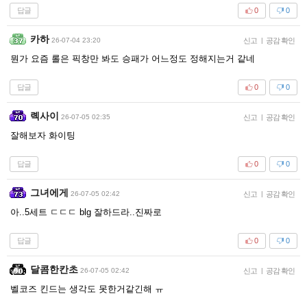
답글
0
0
카하
26-07-04 23:20
신고
|
공감 확인
뭔가 요즘 롤은 픽창만 봐도 승패가 어느정도 정해지는거 같네
답글
0
0
롁사이
26-07-05 02:35
신고
|
공감 확인
잘해보자 화이팅
답글
0
0
그녀에게
26-07-05 02:42
신고
|
공감 확인
아..5세트 ㄷㄷㄷ blg 잘하드라..진짜로
답글
0
0
달콤한칸초
26-07-05 02:42
신고
|
공감 확인
벨코즈 킨드는 생각도 못한거같긴해 ㅠ