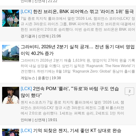
인터뷰 |
신연재
|
21:22
첫 POM을 수상한 '남궁' 남궁성훈의 POM 인터뷰 전문이다....
[LCK]
한진 브리온, BNK 피어엑스 꺾고 '라이즈 1위' 등극
7일 종로 치지직 롤파크에서 열린 '2026 LoL 챔피언스 코리아(LCK)' 정
규 시즌 3라운드 라이즈 그룹, BNK 피어엑스와 한진 브리온의 대결에서
한진 브리온이 2:0으로 승리했다. 이번 승리로 한진 브리온은 BNK 피어
엑스를 제치고 라이즈 그룹 1위로 올라섰다. 1세트, 한진 브리온이 '로머'
경기결과 |
신연재
|
21:06
조우진의 로크를 중심으로 게임을 유리하게 풀어갔다. '...
그라비티, 2026년 2분기 실적 공개… 전년 동기 대비 영업
이익 40.2% 증가
그라비티가 2026년 2분기 매출 1,619억 원, 영업이익 276억 원을 기록
하며 내실 성장을 이뤘다. 상반기 실적은 ‘Ragnarok: The New World’가
견인했다. 하반기에는 8월 18일 ‘Ragnarok Zero: Global’ 동남아 출시를
시작으로 9월 3일 ‘달려라 헤베레케 EX’, 9월 22일 ‘갈바테인’ 등 다양한
게임뉴스 |
윤홍만
|
19:38
신작을 선보인다. 4분기에는 ‘쟈레코 아케이드 콜렉션’과 ‘라이트 오디세
이’ 출시가 예정돼 있으며, 2027년에는 ‘Ragnarok 3’ 등 대작을 글로벌
[LCK]
2연속 POM '룰러', "'듀로'와 바텀 구도 연습
2
출시할 계획이다. 그라비티는 조인트벤처 설립과 라그나로크 에코 시스
많이 했다"
템 구축을 통해 신성장 동력을 확보할 방침이다....
젠지 e스포츠가 7일 종로 치지직 롤파크에서 열린 '2026 LoL 챔
피언스 코리아(LCK)' 정규 시즌 3라운드 레전드 그룹 kt 롤스터전
에서 2:0으로 승리했다. 1세트는 퍼펙트 승리, 2세트도 1만 차이
를 벌리며 25분 만에 승리하면서 말 그대로 압도적인 경기력을 선
인터뷰 |
신연재
|
19:01
보였다. '룰러' 박재혁은 1세트 코그모, 2세트 이즈리얼로 맹활약
하며 POM에 선정됐...
[LCK]
기억 되찾은 젠지, 기세 좋던 KT 상대로 완승