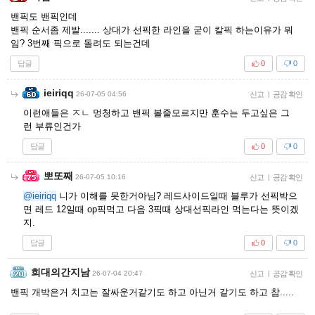
밴픽도 밴픽인데
밴픽 순서좀 제발....... 상대가 선픽한 라인을 굳이 칼픽 하는이유가 뭐
임? 3번째 픽으로 돌려도 되는건데
답글
0
0
ieiriqq
26-07-05 04:56
신고
|
공감 확인
이런애들은 ㅈㄴ 멍청하고 밴픽 볼줄모르지만 훈수는 두고싶은 그
런 부류인건가
답글
0
0
뽀또째
26-07-05 10:16
신고
|
공감 확인
@ieiriqq
니가 이해를 못한거아님? 레드사이드일때 블루가 선픽박으
면 레드 12일때 op픽먹고 다음 3픽때 상대선픽라인 먹는다는 뜻이겠
지.
답글
0
0
희대의간지남
26-07-04 20:47
신고
|
공감 확인
밴픽 개박은거 치고는 잘싸운거같기도 하고 아닌거 같기도 하고 참.....