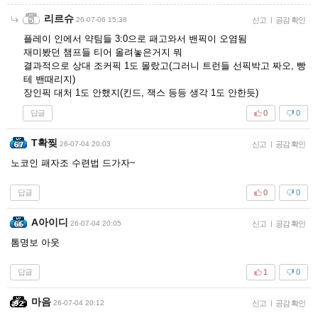
리르슈
26-07-06 15:38
신고
|
공감 확인
플레이 인에서 약팀들 3:0으로 패고와서 밴픽이 오염됨
재미봤던 챔프들 티어 올려놓은거지 뭐
결과적으로 상대 조커픽 1도 몰랐고(그러니 트런들 선픽박고 짜오, 빵
테 밴때리지)
장인픽 대처 1도 안했지(킨드, 잭스 등등 생각 1도 안한듯)
답글
0
0
T확찢
26-07-04 20:03
신고
|
공감 확인
노코인 패자조 수련법 드가자~
답글
0
0
A아이디
26-07-04 20:05
신고
|
공감 확인
톰명보 아웃
답글
1
0
마음
26-07-04 20:12
신고
|
공감 확인