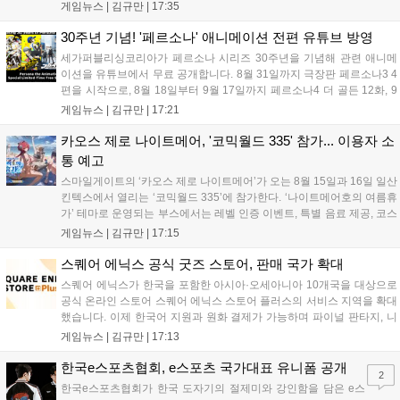
고 있으며, 이번 행사에는 영화진흥위원회 등 14개 기관 임직원이 동참
게임뉴스 |
김규만
|
17:35
해 생명 나눔을 실천했습니다. 서태건 위원장은 이웃의 생명을 지키는
따뜻한 실천에 참여한 모든 임직원에게 감사의 뜻을 전하며 헌혈 문화
30주년 기념! '페르소나' 애니메이션 전편 유튜브 방영
확산에 앞장섰습니다....
세가퍼블리싱코리아가 페르소나 시리즈 30주년을 기념해 관련 애니메
이션을 유튜브에서 무료 공개합니다. 8월 31일까지 극장판 페르소나3 4
편을 시작으로, 8월 18일부터 9월 17일까지 페르소나4 더 골든 12화, 9
월 15일부터 10월 14일까지 페르소나5 시리즈가 순차 공개됩니다. 또한
게임뉴스 |
김규만
|
17:21
8월 16일까지 SNS를 통해 축하 메시지를 모집하며, 선정된 내용은 기념
영상 및 대형 전광판에 소개될 예정입니다....
카오스 제로 나이트메어, '코믹월드 335' 참가... 이용자 소
통 예고
스마일게이트의 ‘카오스 제로 나이트메어’가 오는 8월 15일과 16일 일산
킨텍스에서 열리는 ‘코믹월드 335’에 참가한다. ‘나이트메어호의 여름휴
가’ 테마로 운영되는 부스에서는 레벨 인증 이벤트, 특별 음료 제공, 코스
프레 모델 포토존 등 다채로운 행사가 진행된다. 유명 코스어 7인이 캐릭
게임뉴스 |
김규만
|
17:15
터로 변신해 이용자를 맞이하며, SNS 인증 시 추가 굿즈도 증정한다. 자
세한 정보는 공식 커뮤니티에서 확인 가능하다....
스퀘어 에닉스 공식 굿즈 스토어, 판매 국가 확대
스퀘어 에닉스가 한국을 포함한 아시아·오세아니아 10개국을 대상으로
공식 온라인 스토어 스퀘어 에닉스 스토어 플러스의 서비스 지역을 확대
했습니다. 이제 한국어 지원과 원화 결제가 가능하며 파이널 판타지, 니
어 등 주요 게임의 피규어, 굿즈를 구매할 수 있습니다. 신상품이 순차적
게임뉴스 |
김규만
|
17:13
으로 추가될 예정이며 이용자는 사이트에서 국가를 한국으로 설정해 이
용 가능합니다....
한국e스포츠협회, e스포츠 국가대표 유니폼 공개
2
한국e스포츠협회가 한국 도자기의 절제미와 강인함을 담은 e스