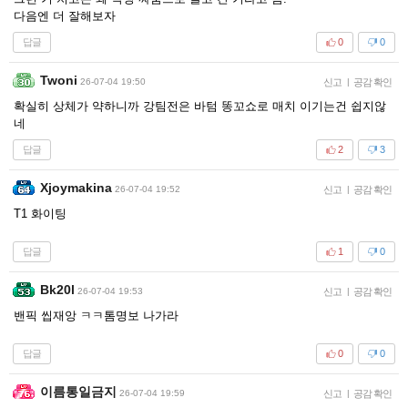
다음엔 더 잘해보자
답글
0
0
Twoni
26-07-04 19:50
신고
|
공감 확인
확실히 상체가 약하니까 강팀전은 바텀 똥꼬쇼로 매치 이기는건 쉽지않
네
답글
2
3
Xjoymakina
26-07-04 19:52
신고
|
공감 확인
T1 화이팅
답글
1
0
Bk20l
26-07-04 19:53
신고
|
공감 확인
밴픽 씹재앙 ㅋㅋ톰명보 나가라
답글
0
0
이름통일금지
26-07-04 19:59
신고
|
공감 확인