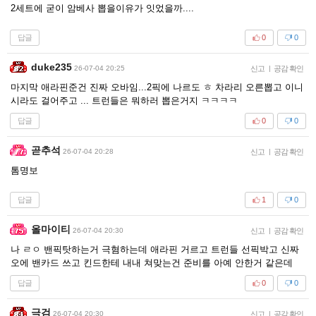
2세트에 굳이 암베사 뽑을이유가 잇었을까....
답글
0
0
duke235
26-07-04 20:25
신고
|
공감 확인
마지막 애라핀준건 진짜 오바임...2픽에 나르도 ㅎ 차라리 오른뽑고 이니
시라도 걸어주고 ... 트런들은 뭐하러 뽑은거지 ㅋㅋㅋㅋ
답글
0
0
곧추석
26-07-04 20:28
신고
|
공감 확인
톰명보
답글
1
0
올마이티
26-07-04 20:30
신고
|
공감 확인
나 ㄹㅇ 밴픽탓하는거 극혐하는데 애라핀 거르고 트런들 선픽박고 신짜
오에 밴카드 쓰고 킨드한테 내내 쳐맞는건 준비를 아예 안한거 같은데
답글
0
0
극검
26-07-04 20:30
신고
|
공감 확인