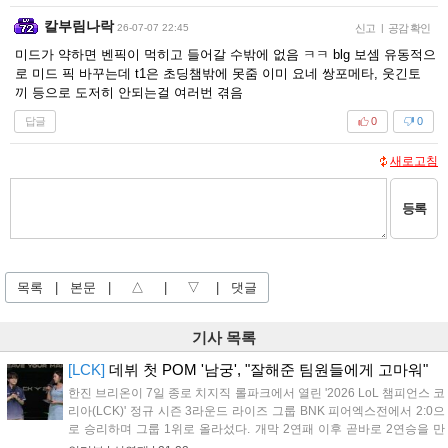
칼부림나락
26-07-07 22:45
신고
|
공감 확인
미드가 약하면 벤픽이 먹히고 들어갈 수밖에 없음 ㅋㅋ blg 보셈 유동적으
로 미드 픽 바꾸는데 t1은 초딩챔밖에 못줌 이미 요네 쌍포메타, 웃긴토
끼 등으로 도저히 안되는걸 여러번 겪음
답글
0
0
새로고침
등록
목록
|
본문
|
△
|
▽
|
댓글
기사 목록
[LCK]
데뷔 첫 POM '남궁', "잘해준 팀원들에게 고마워"
한진 브리온이 7일 종로 치지직 롤파크에서 열린 '2026 LoL 챔피언스 코
리아(LCK)' 정규 시즌 3라운드 라이즈 그룹 BNK 피어엑스전에서 2:0으
로 승리하며 그룹 1위로 올라섰다. 개막 2연패 이후 곧바로 2연승을 만
들어내면서 이어질 4라운드에 대한 기대감을 올렸다. 다음은 이날 데뷔