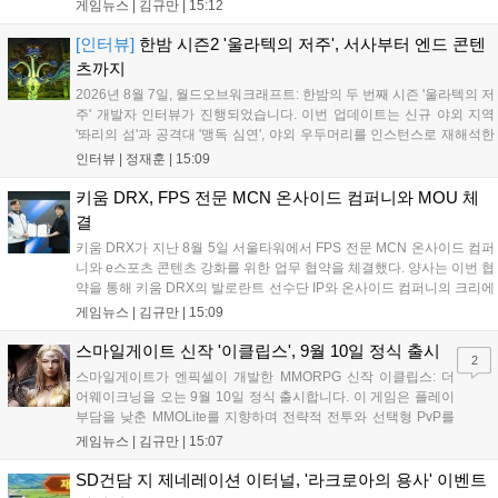
전문성을 강화하고 MZ세대를 겨냥한 미디어 영향력을 확대해 e
게임뉴스 |
김규만
|
15:12
스포츠 전 종목을 아우르는 대표 연례 행사로 육성할 계획입니다.
김영만 회장은 10년 만에 재추진되는 이번 시상식이 e스포츠의
[인터뷰]
한밤 시즌2 '울라텍의 저주', 서사부터 엔드 콘텐
성과와 가치를 널리 알리는 권위 있는 행사가 되도록 노력하겠다
츠까지
고 밝혔습니다....
2026년 8월 7일, 월드오브워크래프트: 한밤의 두 번째 시즌 '울라텍의 저
주' 개발자 인터뷰가 진행되었습니다. 이번 업데이트는 신규 야외 지역
'똬리의 섬'과 공격대 '맹독 심연', 야외 우두머리를 인스턴스로 재해석한
'소굴'을 포함합니다. 개발진은 하우징 시스템 개선 및 신화+ 던전 로테이
인터뷰 |
정재훈
|
15:09
션, 공격대 보상 강화 등을 예고하며, 한국 팬들의 열정적인 성원에 감사
를 표했습니다....
키움 DRX, FPS 전문 MCN 온사이드 컴퍼니와 MOU 체
결
키움 DRX가 지난 8월 5일 서울타워에서 FPS 전문 MCN 온사이드 컴퍼
니와 e스포츠 콘텐츠 강화를 위한 업무 협약을 체결했다. 양사는 이번 협
약을 통해 키움 DRX의 발로란트 선수단 IP와 온사이드 컴퍼니의 크리에
이터 네트워크를 결합하여 정규 및 특별 콘텐츠를 공동 기획한다. 또한
게임뉴스 |
김규만
|
15:09
디지털 콘텐츠 제작을 넘어 팬들이 직접 참여하는 오프라인 행사 등 온·
오프라인 연계 프로그램을 순차적으로 선보이며 e스포츠 생태계 확장에
스마일게이트 신작 '이클립스', 9월 10일 정식 출시
2
나설 계획이다....
스마일게이트가 엔픽셀이 개발한 MMORPG 신작 이클립스: 더
어웨이크닝을 오는 9월 10일 정식 출시합니다. 이 게임은 플레이
부담을 낮춘 MMOLite를 지향하며 전략적 전투와 선택형 PvP를
특징으로 합니다. 현재 공식 홈페이지와 앱 마켓에서 사전등록을
게임뉴스 |
김규만
|
15:07
진행 중이며 참여자에게는 초월 소환권 등 다양한 보상을 제공합
니다. 또한 카카오톡 채널 추가 시 주차별 스페셜 쿠폰과 한정 스
SD건담 지 제네레이션 이터널, '라크로아의 용사' 이벤트
킨, 경품 이벤트 등 풍성한 혜택을 마련해 이용자들의 기대를 모