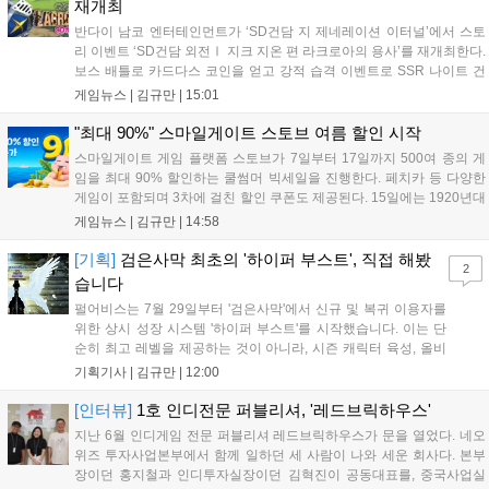
재개최
으고 있습니다....
반다이 남코 엔터테인먼트가 ‘SD건담 지 제네레이션 이터널’에서 스토
리 이벤트 ‘SD건담 외전Ⅰ 지크 지온 편 라크로아의 용사’를 재개최한다.
보스 배틀로 카드다스 코인을 얻고 강적 습격 이벤트로 SSR 나이트 건
담을 획득할 수 있다. 로그인 보너스로 최대 다이아 3,000개를 지급하며,
게임뉴스 |
김규만
|
15:01
8월 31일까지 실물대 유니콘 건담 입상 피날레를 기념해 SSR 유닛을 전
원 증정한다. 또한 9월 30일까지 공식 유튜브에서 특별 프로그램을 시청
"최대 90%" 스마일게이트 스토브 여름 할인 시작
할 수 있다....
스마일게이트 게임 플랫폼 스토브가 7일부터 17일까지 500여 종의 게
임을 최대 90% 할인하는 쿨썸머 빅세일을 진행한다. 페치카 등 다양한
게임이 포함되며 3차에 걸친 할인 쿠폰도 제공된다. 15일에는 1920년대
경성 배경의 신작 그날의 신문이 출시되며, 15일부터 17일까지는 국내
게임뉴스 |
김규만
|
14:58
개발사 게임을 위한 시크릿 쿠폰도 추가 발행될 예정이다. 자세한 내용
은 공식 페이지에서 확인 가능하다....
[기획]
검은사막 최초의 '하이퍼 부스트', 직접 해봤
2
습니다
펄어비스는 7월 29일부터 '검은사막'에서 신규 및 복귀 이용자를
위한 상시 성장 시스템 '하이퍼 부스트'를 시작했습니다. 이는 단
순히 최고 레벨을 제공하는 것이 아니라, 시즌 캐릭터 육성, 올비
아 아카데미 수료, 아침의 나라 설화 진행 등 4단계 과정을 통해
기획기사 |
김규만
|
12:00
게임에 적응하며 공방합 750을 목표로 성장하는 구조입니다. 이
용자는 과제를 완수하며 동(V) 투발라 장비와 검은별 무기, 카라
[인터뷰]
1호 인디전문 퍼블리셔, '레드브릭하우스'
자드 장신구 등을 획득해 주요 콘텐츠에 진입할 수 있습니다....
지난 6월 인디게임 전문 퍼블리셔 레드브릭하우스가 문을 열었다. 네오
위즈 투자사업본부에서 함께 일하던 세 사람이 나와 세운 회사다. 본부
장이던 홍지철과 인디투자실장이던 김혁진이 공동대표를, 중국사업실