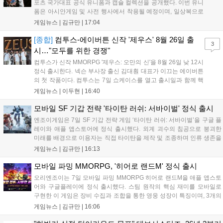
포츠 국가대표 공식 유니폼과 캡슐 컬렉션을 공개했다. 이번 유니
폼은 아시안게임 및 사전 행사에서 착용될 예정이며, 일상복으로
구성된 컬렉션은 오는 8월 28일부터 골스튜디오 공식 홈페이지
게임뉴스 |
김규만
|
17:04
와 무신사, 오프라인 매장에서 판매된다. 다만 아시안게임 결선에
서는 대회 규정에 따라 별도의 유니폼을 착용할 계획이다....
[종합]
컴투스-에이버튼 신작 '제우스' 8월 26일 출
3
시…"모두를 위한 경쟁"
컴투스가 신작 MMORPG '제우스: 오만의 신'을 8월 26일 낮 12시
정식 출시한다. 넥슨 부사장 출신 김대훤 대표가 이끄는 에이버튼
의 첫 작품이다. 컴투스는 7일 쇼케이스를 열고 출시일과 함께 핵
심 콘텐츠, 유료화 정책, 운영 방향을 공개했다. 캐릭터명 선점은
게임뉴스 |
이두현
|
16:40
8월 13일 오후 8시 시작한다. '제우스: 오만의 신'은 최고신 제우스
의 오만으로 균열이...
모바일 SF 기갑 전략 '타이탄 러쉬: 서바이벌' 정식 출시
엔조이게임은 7일 SF 기갑 전략 게임 ‘타이탄 러쉬: 서바이벌’을 구글 플
레이와 애플 앱스토어에 정식 출시했다. 외계 괴수의 침공으로 붕괴한
미래를 배경으로 이용자는 직접 타이탄을 제작 및 조종하며 인류 생존을
위한 전투를 펼친다. 지휘관 모집, 피난처 운영, 연맹 협동 콘텐츠가 특징
게임뉴스 |
김규만
|
16:13
이며 출시를 기념해 접속 시 영웅 경험치와 다이아몬드 등 다양한 성장
지원 보상을 제공한다. 상세 내용은 공식 커뮤니티에서 확인 가능하다....
모바일 파밍 MMORPG, '히어로 랜드M' 정식 출시
오리엔조이는 7일 모바일 파밍 MMORPG 히어로 랜드M을 애플 앱스토
어와 구글플레이에 정식 출시했다. 스팀 원작의 핵심 재미를 모바일로
구현한 이 게임은 장비 수집과 조합을 통한 영웅 성장이 특징이며, 3개의
무기 스킬을 활용한 전략적 전투와 길드전 등 다양한 콘텐츠를 제공한
게임뉴스 |
김규만
|
16:06
다. 정식 출시를 기념해 사전예약자 50만 명 달성 보상을 포함한 다양한
혜택을 지급하며, 상세 내용은 공식 라운지에서 확인할 수 있다. 이용자