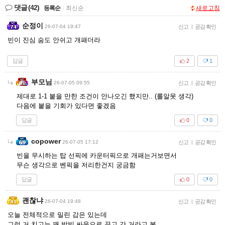
댓글
(42)
등록순
|
최신순
새로고침
순정이
26-07-04 19:47
신고
|
공감 확인
빈이 진심 숨도 안쉬고 개패더라
답글
2
1
부모님
26-07-05 09:55
신고
|
공감 확인
제대로 1-1 붙을 만한 조건이 안나오긴 했지만.. (롤알못 생각)
다음에 붙을 기회가 있다면 좋겠음
답글
0
0
copower
26-07-05 17:12
신고
|
공감 확인
빈을 무시하는 탑 선픽에 카운터픽으로 개패는거보면서
무슨 생각으로 벤픽을 저리한건지 궁금함
답글
0
0
괜찮냐
26-07-04 19:48
신고
|
공감 확인
오늘 전체적으로 밀린 감은 있는데
그런 거 치고는 꽤 박빙 싸움으로 끌고 간 거라고 봄.