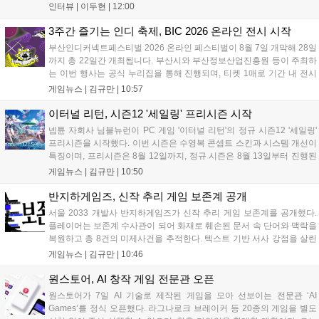
장이던 이민정이 이사를 맡았다. 출범 한 달여 만에 위메이드맥스의 전
인터뷰 |
이두현
|
12:00
략적 투자와 카카오벤처스 등 5개 벤처캐피털의 재무적 투자가 연달아
들어왔다. 서비스 중인...
3주간 즐기는 인디 축제, BIC 2026 온라인 전시 시작
부산인디커넥트페스티벌 2026 온라인 페스티벌이 8월 7일 개막해 28일
까지 총 22일간 개최됩니다. 부산시와 부산정보산업진흥원 등이 주최하
는 이번 행사는 공식 누리집을 통해 진행되며, 티켓 1매로 기간 내 전시
작을 제한 없이 체험할 수 있습니다. 일반 및 루키 부문 등 다양한 인디게
게임뉴스 |
김규만
|
10:57
임을 선보이며 개발자와의 소통 기능도 제공합니다. 장소 제약 없이 전
세계 누구나 참여 가능한 이번 행사는 역대 최대 규모로 열려 인디게임
이터널 리턴, 시즌12 '세일링' 프리시즌 시작
생태계 확장에 기여할 전망입니다....
넵튠 자회사 님블뉴런이 PC 게임 '이터널 리턴'의 정규 시즌12 '세일링'
프리시즌을 시작했다. 이번 시즌은 수영복 콘셉트 스킨과 시스템 개선이
특징이며, 프리시즌은 8월 12일까지, 정규 시즌은 8월 13일부터 진행된
다. 실험체 관찰일지 추가와 후반부 전략 강화를 위한 다중 크로노 스피
게임뉴스 |
김규만
|
10:50
어 도입 등 다양한 업데이트와 풍성한 이벤트가 마련되어 이용자들의 기
대를 모으고 있다....
반지하게임즈, 신작 추리 게임 보존계 공개
서울 2033 개발사 반지하게임즈가 신작 추리 게임 보존계를 공개했다.
플레이어는 보존계 수사관이 되어 화재로 훼손된 문서 속 단어와 맥락을
복원하고 총 8건의 미제사건을 추적한다. 텍스트 기반 서사 강점을 살린
이번 게임은 정보 조합과 사건 재구성이 핵심이며, 현재 스팀 상점 페이
게임뉴스 |
김규만
|
10:46
지가 공개되었다. 반지하게임즈는 2027년 상반기 정식 출시를 목표로
개발에 박차를 가하고 있다....
원스토어, AI 창작 게임 전문관 오픈
원스토어가 7일 AI 기술로 제작된 게임을 모아 선보이는 전문관 ‘AI
Games’를 정식 오픈했다. 라그나로크 브레이커 등 20종의 게임을 별도