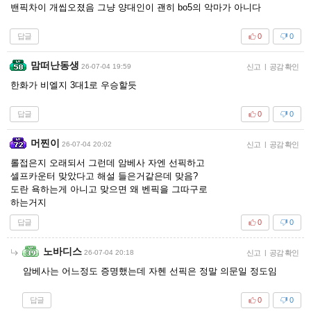
밴픽차이 개씹오졌음 그냥 양대인이 괜히 bo5의 악마가 아니다
답글
0
0
맘떠난동생
26-07-04 19:59
신고
|
공감 확인
한화가 비엘지 3대1로 우승할듯
답글
0
0
머찐이
26-07-04 20:02
신고
|
공감 확인
롤접은지 오래되서 그런데 암베사 자엔 선픽하고
셀프카운터 맞았다고 해설 들은거같은데 맞음?
도란 욕하는게 아니고 맞으면 왜 벤픽을 그따구로
하는거지
답글
0
0
노바디스
26-07-04 20:18
신고
|
공감 확인
암베사는 어느정도 증명했는데 자헨 선픽은 정말 의문일 정도임
답글
0
0