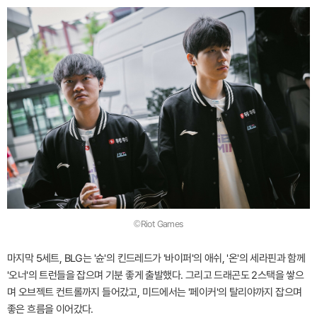
©Riot Games
마지막 5세트, BLG는 '슌'의 킨드레드가 '바이퍼'의 애쉬, '온'의 세라핀과 함께
'오너'의 트런들을 잡으며 기분 좋게 출발했다. 그리고 드래곤도 2스택을 쌓으
며 오브젝트 컨트롤까지 들어갔고, 미드에서는 '페이커'의 탈리야까지 잡으며
좋은 흐름을 이어갔다.