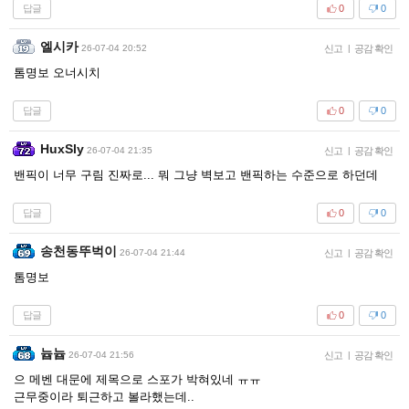
답글
0
0
엘시카
26-07-04 20:52
신고
|
공감 확인
톰명보 오너시치
답글
0
0
HuxSly
26-07-04 21:35
신고
|
공감 확인
밴픽이 너무 구림 진짜로... 뭐 그냥 벽보고 밴픽하는 수준으로 하던데
답글
0
0
송천동뚜벅이
26-07-04 21:44
신고
|
공감 확인
톰명보
답글
0
0
늅늅
26-07-04 21:56
신고
|
공감 확인
으 메벤 대문에 제목으로 스포가 박혀있네 ㅠㅠ
근무중이라 퇴근하고 볼라했는데..