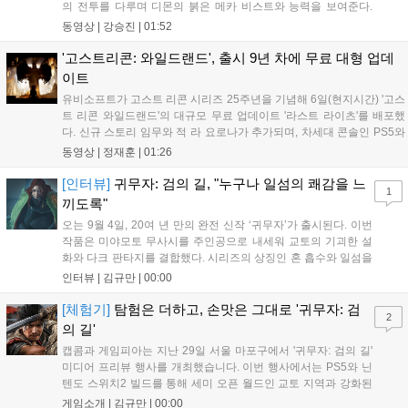
의 전투를 다루며 디몬의 붉은 메카 비스트와 능력을 보여준다.
블리자드는 7일 게임플레이 영상 공개를 시작으로 10일 시즌4 트
동영상 |
강승진
|
01:52
레일러를 선보이며, 11일 시작되는 시즌4를 통해 디몬을 정식 출
시할 예정이다. 향후 메카 부대와 탈론의 대립이 본격화될 전망이
'고스트리콘: 와일드랜드', 출시 9년 차에 무료 대형 업데
다....
이트
유비소프트가 고스트 리콘 시리즈 25주년을 기념해 6일(현지시간) '고스
트 리콘 와일드랜드'의 대규모 무료 업데이트 '라스트 라이츠'를 배포했
다. 신규 스토리 임무와 적 라 요로나가 추가되며, 차세대 콘솔인 PS5와
Xbox Series X|S에서 4K 60FPS를 지원한다. 또한 편의성 개선과 함께
동영상 |
정재훈
|
01:26
과거 콘텐츠가 복원되어 기존 및 신규 이용자 모두에게 새로운 즐길 거
리를 제공한다....
[인터뷰]
귀무자: 검의 길, "누구나 일섬의 쾌감을 느
1
끼도록"
오는 9월 4일, 20여 년 만의 완전 신작 ‘귀무자’가 출시된다. 이번
작품은 미야모토 무사시를 주인공으로 내세워 교토의 기괴한 설
화와 다크 판타지를 결합했다. 시리즈의 상징인 혼 흡수와 일섬을
계승하면서도, 현대적인 검극 액션과 '무너뜨리기 일섬'을 더해 전
인터뷰 |
김규만
|
00:00
투의 깊이를 더했다. 개발진은 정해진 공략법 대신 플레이어의 선
택에 따른 사무라이 액션을 구현하고자 했으며, 실제 검술 전문가
[체험기]
탐험은 더하고, 손맛은 그대로 '귀무자: 검
2
의 모션 캡처를 통해 리얼리티를 극대화했다. 세계관을 새롭게 재
의 길'
구성한 이번 신작은 기존 시리즈와 설정은 다르지만, 특유의 통쾌
캡콤과 게임피아는 지난 29일 서울 마포구에서 '귀무자: 검의 길'
한 손맛과 다크 판타지 분위기를 충실히 담아내어 시리즈 팬과 신
미디어 프리뷰 행사를 개최했습니다. 이번 행사에서는 PS5와 닌
규 이용자 모두에게 새로운 재미를 선사할 예정이다....
텐도 스위치2 빌드를 통해 세미 오픈 월드인 교토 지역과 강화된
액션 시스템을 공개했습니다. 주인공 미야모토 무사시가 오니를
게임소개 |
김규만
|
00:00