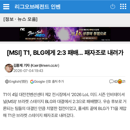
리그오브레전드
인벤
[정보 · 뉴스 모음]
[MSI]
T1, BLG에게 2:3 패배... 패자조로 내려가
김홍제 기자
(
Koer@inven.co.kr
)
2026-07-04 19:43
English(영문)
Google 선호 출처 추가
42
21
T1이 4일 대전컨벤션센터 제2 전시장에서 '2026 LoL 미드 시즌 인비테이셔
널(MSI)' 브라켓 스테이지 BLG와 대결에서 2:3으로 패배했다. 우승 후보로 거
론되는 팀들의 대결인 만큼 치열한 접전이었고, 풀세트 끝에 BLG가 T1을 제압
해 T1은 브라켓 스테이지 패자조로 내려갔다.