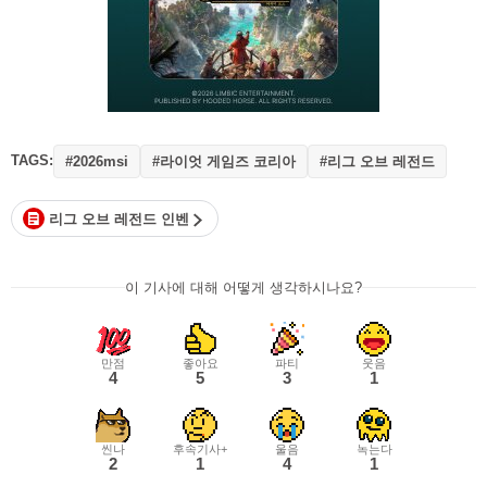
TAGS:
#라이엇 게임즈 코리아
#리그 오브 레전드
#2026msi
리그 오브 레전드 인벤
이 기사에 대해 어떻게 생각하시나요?
만점
좋아요
파티
웃음
4
5
3
1
씬나
후속기사+
울음
녹는다
2
1
4
1