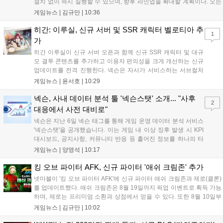
설치 없이 즉시 실행할 수 있으며, 향후 라인업을 확대할 계획이다. 오는
11일부터는 게임 실행 시 할인 쿠폰을 지급하는 오픈 기념 이벤트도 진
게임뉴스 |
김규만
|
10:36
행된다. 이번 서비스는 누구나 AI를 활용해 게임을 제작하고 유통할 수
있는 환경을 조성해 창작자와 이용자 모두에게 새로운 경험을 제공할 것
히간: 이루실, 신규 서버 및 SSR 캐릭터 벨로티아 추
1
으로 기대된다....
가
히간 이루실이 신규 서버 오픈과 함께 신규 SSR 캐릭터 및 대규
모 결투 콘텐츠를 추가하고 이용자 편의성을 크게 개선하는 신규
업데이트를 전격 진행한다. 넥슨은 자사가 서비스하는 서브컬처
게임 히간 이루실에 신규 서버 'world3'을 개설하고 신규 캐릭터
게임뉴스 |
윤서호
|
10:29
및 이벤트 스토리를 포함한 대규모 콘텐츠 업데이트를 적용했다.
이번 업데이트를 통해 어둠 속 서큐버스...
넥슨, 사내 데이터 분석 툴 '넥슨스탯' 소개... "사후
2
대응에서 사전 대비로"
넥슨은 지난 6일 넥슨 태그를 통해 게임 운영 데이터 분석 서비스
'넥슨스탯'을 공개했습니다. 이는 게임 내 이상 징후 발생 시 KPI
대시보드, 공지사항, 커뮤니티 반응 등 흩어진 정보를 하나의 타
임라인에 연결해 원인을 빠르게 파악하도록 돕는 관제 허브입니
게임뉴스 |
양영석
|
10:17
다. 현재 25개 이상의 프로젝트에 도입된 이 서비스는 사후 대응
중심의 운영 방식을 사전 대비 체계로 전환하며 데이터 기반의 효
킹 오브 파이터 AFK, 신규 파이터 '애쉬 크림존' 추가
율적인 의사결정을 지원하고 있습니다....
넷마블이 '킹 오브 파이터 AFK'에 신규 파이터 애쉬 크림존과 제로(클론)
를 업데이트했다. 애쉬 크림존은 8월 19일까지 픽업 이벤트로 획득 가능
하며, 제로는 프리미엄 소환과 상점에서 얻을 수 있다. 또한 8월 10일부
터 14일까지 럭키 엘피 이벤트로 론을, 13일부터 26일까지 트로피칼 아
게임뉴스 |
김규만
|
10:02
일랜드 이벤트로 펫 블레이즈와 팝시를 선보일 예정이다. 이번 업데이트