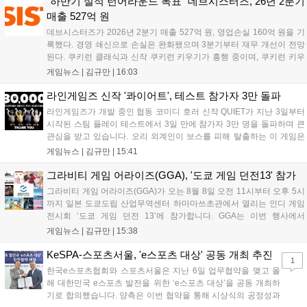
"하반기 실적 턴어라운드 목표" 데브시스터즈, 26년 2분기
는 게임 접속 및 주요 콘텐츠 플레이를 통해 성장을 지원받을 수 있다....
매출 527억 원
데브시스터즈가 2026년 2분기 매출 527억 원, 영업손실 160억 원을 기
록했다. 경영 쇄신으로 손실은 완화됐으며 3분기부터 재무 개선이 전망
된다. 쿠키런 클래식과 신작 쿠키런 키우기가 흥행 중이며, 쿠키런 키우
기는 13일 첫 업데이트를 시작으로 2주 간격의 콘텐츠를 제공한다. 또한
게임뉴스 |
김규만
|
16:03
9월 미국 로블록스 개발자 컨퍼런스에 참여해 IP 생태계를 확장할 계획
이다. 회사는 비용 효율화와 신작 흥행을 통해 하반기 실적 턴어라운드
라인게임즈 신작 '콰이어트', 테스트 참가자 3만 돌파
를 이끌 방침이다....
라인게임즈가 개발 중인 협동 코미디 호러 신작 QUIET가 지난 3일부터
시작된 스팀 플레이 테스트에서 3일 만에 참가자 3만 명을 돌파하며 큰
관심을 받고 있습니다. 오리 외계인이 보스를 피해 탈출하는 이 게임은
최대 4인 협동을 지원하며, 소음 관리와 물리 법칙을 활용한 전략적 플레
게임뉴스 |
김규만
|
15:41
이가 핵심입니다. 라인게임즈는 수집된 이용자 피드백을 반영해 게임성
을 개선 중이며, 상세 정보는 스팀 페이지에서 확인 가능합니다....
그라비티 게임 어라이즈(GGA), '도쿄 게임 던전13' 참가
그라비티 게임 어라이즈(GGA)가 오는 8월 8일 오전 11시부터 오후 5시
까지 일본 도쿄도립 산업무역센터 하마마쓰초관에서 열리는 인디 게임
전시회 ‘도쿄 게임 던전 13’에 참가합니다. GGA는 이번 행사에서
‘JALECO ARCADE COLLECTION’ 시리즈의 미공개 작품 12종을 최초
게임뉴스 |
김규만
|
15:38
공개하며, ‘다함께 쿠키요미. 월드 한국 Ver.’ 등 다양한 인디 게임을 선보
입니다. 시연 참여 관람객에게는 선착순으로 특별 굿즈를 증정하며, 인
KeSPA-스포츠서울, 'e스포츠 대상' 공동 개최 추진
1
디 게임 생태계 활성화와 신규 타이틀 반응 확인을 목표로 합니다....
한국e스포츠협회와 스포츠서울은 지난 6일 업무협약을 맺고 올
해 대한민국 e스포츠 발전을 위한 ‘e스포츠 대상’을 공동 개최하
기로 합의했습니다. 양측은 이번 협약을 통해 시상식의 공정성과