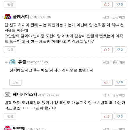
답글
0
0
콜캐서디
26-07-05 09:06
신고
|
공감 확인
탑 선픽 하지마 원래 싸는 라인에는 가는게 아닌데 탑 선픽을 왜 하냐 선
픽해도 싸는데
오만함의 결과야 빈이랑 도란이랑 애초에 겸상이 안될게 뻔했는데 아직
도 도란이 고작 한두 체급만 아래라고 착각하고 있나?
답글
0
0
휴글
26-07-07 16:05
신고
|
공감 확인
선픽해도지고 후픽해도 지니까 선픽으로 보낸거지
답글
0
0
페니키안스킴
26-07-05 10:14
신고
|
공감 확인
밴픽 탓탓 도배되길래 봤더니 걍 해설도 대놓고 이런 ㅂㅅ밴픽 왜 하는거
냐고 했넼ㅋㅋㅋㅋ진짜 몰카냐
답글
0
0
뽀또째
26-07-05 10:17
신고
|
공감 확인