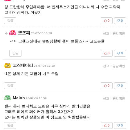
걍 도란한테 주입해야함. 너 빈제우스기인급 아니니까 니 수준 파악하
고 라인잠궈라. 이렇기
답글
0
0
뽀또째
26-07-05 10:20
신고
|
공감 확인
ㄹㅇ 그웬크산테판 솔킬당할때 챌이 브론즈가지고노는쥴
답글
0
0
교장대머리
26-07-05 17:10
신고
|
공감 확인
t1은 상체 기본 체급이 너무 구림
답글
0
0
Maion
26-07-06 10:59
신고
|
공감 확인
밴픽 문제 뺸다쳐도 도란은 너무 심하게 발리긴했음
그래도 페이즈 페이커가 잘해서 3:2간거지
오너는 밴픽만 잘했으면 이 정도로 안 쳐발렸을텐데
답글
0
0