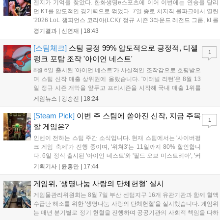
젠지가 기억을 찾았다. 한화생명e스포츠에 이어 이번에는 연승을 달리
던 KT를 압도적인 경기력으로 꺾었다. 7일 종로 치지직 롤파크에서 열린
'2026 LoL 챔피언스 코리아(LCK)' 정규 시즌 3라운드 레전드 그룹, kt 롤
스터와 젠지 e스포츠의 대결에서 젠지가 압승을 거뒀다. 개막주까지만
경기결과 |
신연재
|
18:43
해도 급격하게 흔들리던 젠지였지만, 기억을 되찾기라도 한 듯 1,...
[스팀체크]
스팀 긍정 99% 압도적으로 긍정적, 디젤
1
펑크 포탑 조작 '아이언 네스트'
8월 6일 출시된 '아이언 네스트'가 사실적인 조작감으로 호평받으
며 스팀 신작 매출 상위권에 올랐습니다. '이터널 리턴'은 8월 13
일 정규 시즌 개막을 앞두고 프리시즌을 시작해 국내 매출 1위를
기록했습니다. 25주년을 맞은 '고스트 리콘' 시리즈는 8월 6일 쇼
게임뉴스 |
강승진
|
18:24
케이스와 함께 대규모 할인을 진행하며 순위가 급상승했고, 신작
'마블 투혼: 파이팅 소울즈'와 레트로 수리 시뮬레이션 '리스토
[Steam Pick]
이번 주 스팀에 쏟아진 신작, 지금 주목
1
리'도 스팀에 정식 출시되었습니다....
할 게임은?
인벤이 전하는 스팀 주간 소식입니다. 현재 스팀에서는 '사이버펑
크 게임 축제'가 진행 중이며, '위쳐3'는 11일까지 80% 할인합니
다. 6일 정식 출시된 '아이언 네스트'와 '필드 오브 미스트리아', '커
세어 코브'가 호평받고 있습니다. 한편, 7일 출시된 '마블 투혼'은
기획기사 |
윤홍만
|
17:44
태그 시스템에 대한 호불호가 갈리며 복합적 평가를 기록 중입니
다. 유비소프트의 '고스트리콘: 와일드랜드'는 7년 만의 대규모 업
게임위, '생명나눔 사랑의 단체헌혈' 실시
데이트 '라스트 라이츠'와 함께 95% 할인 중입니다....
게임물관리위원회는 8월 7일 부산 센텀지구 16개 유관기관과 함께 혈액
수급난 해소를 위한 '생명나눔 사랑의 단체헌혈'을 실시했습니다. 게임위
는 매년 분기별로 정기 헌혈을 진행하며 공공기관의 사회적 책임을 다하