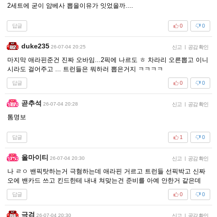
2세트에 굳이 암베사 뽑을이유가 잇었을까....
답글
0
0
duke235
26-07-04 20:25
신고
|
공감 확인
마지막 애라핀준건 진짜 오바임...2픽에 나르도 ㅎ 차라리 오른뽑고 이니
시라도 걸어주고 ... 트런들은 뭐하러 뽑은거지 ㅋㅋㅋㅋ
답글
0
0
곧추석
26-07-04 20:28
신고
|
공감 확인
톰명보
답글
1
0
올마이티
26-07-04 20:30
신고
|
공감 확인
나 ㄹㅇ 밴픽탓하는거 극혐하는데 애라핀 거르고 트런들 선픽박고 신짜
오에 밴카드 쓰고 킨드한테 내내 쳐맞는건 준비를 아예 안한거 같은데
답글
0
0
극검
26-07-04 20:30
신고
|
공감 확인