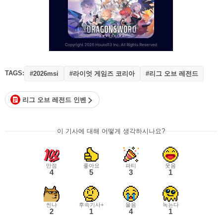
TAGS:
#라이엇 게임즈 코리아
#리그 오브 레전드
#2026msi
리그 오브 레전드 인벤
이 기사에 대해 어떻게 생각하시나요?
만점
좋아요
파티
웃음
4
5
3
1
씬나
후속기사+
울음
녹는다
2
1
4
1