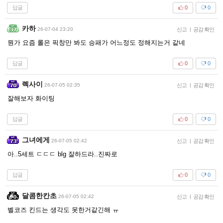
답글
0
0
카하
26-07-04 23:20
신고
|
공감 확인
뭔가 요즘 롤은 픽창만 봐도 승패가 어느정도 정해지는거 같네
답글
0
0
롁사이
26-07-05 02:35
신고
|
공감 확인
잘해보자 화이팅
답글
0
0
그녀에게
26-07-05 02:42
신고
|
공감 확인
아..5세트 ㄷㄷㄷ blg 잘하드라..진짜로
답글
0
0
달콤한칸초
26-07-05 02:42
신고
|
공감 확인
벨코즈 킨드는 생각도 못한거같긴해 ㅠ