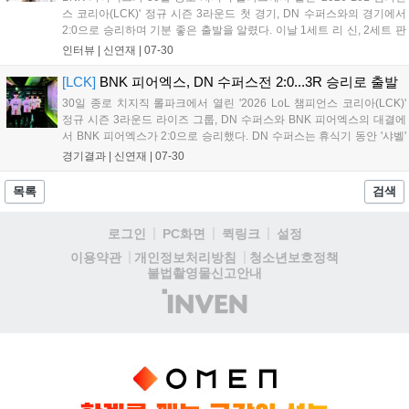
스 코리아(LCK)' 정규 시즌 3라운드 첫 경기, DN 수퍼스와의 경기에서
2:0으로 승리하며 기분 좋은 출발을 알렸다. 이날 1세트 리 신, 2세트 판
테온으로 상대의 흐름을 끊는데 핵심 역할을 한 '랩터' 전어진이 POM에
인터뷰 |
신연재
|
07-30
선정됐다. 경기 종료 후 POM 인터뷰에 등장한 '랩터...
[LCK]
BNK 피어엑스, DN 수퍼스전 2:0...3R 승리로 출발
30일 종로 치지직 롤파크에서 열린 '2026 LoL 챔피언스 코리아(LCK)'
정규 시즌 3라운드 라이즈 그룹, DN 수퍼스와 BNK 피어엑스의 대결에
서 BNK 피어엑스가 2:0으로 승리했다. DN 수퍼스는 휴식기 동안 '샤벨'
김단우를 영입하며 반등을 노려봤지만, 첫 경기에서는 아쉬움을 남겼다.
경기결과 |
신연재
|
07-30
1세트는 BNK 피어엑스가 선취했다. 코르키-쉔을 고른 '...
목록
검색
로그인
PC화면
퀵링크
설정
청소년보호정책
이용약관
개인정보처리방침
불법촬영물신고안내
(주)
인
벤