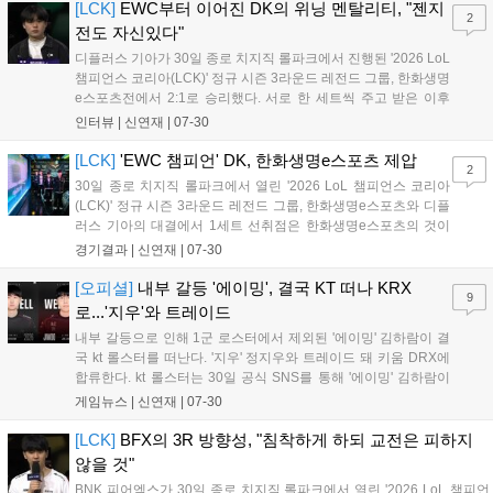
을 통해 프로로서 비즈니스적 관계...
[LCK]
EWC부터 이어진 DK의 위닝 멘탈리티, "젠지
2
전도 자신있다"
디플러스 기아가 30일 종로 치지직 롤파크에서 진행된 '2026 LoL
챔피언스 코리아(LCK)' 정규 시즌 3라운드 레전드 그룹, 한화생명
e스포츠전에서 2:1로 승리했다. 서로 한 세트씩 주고 받은 이후
마지막 3세트를 불리하게 출발했으나, 7,000 골드 이상의 격차를
인터뷰 |
신연재
|
07-30
역전해내면서 EWC 챔피언의 위용을 다시금 증명했다. 다음은 이
날 POM에 선정된 '...
[LCK]
'EWC 챔피언' DK, 한화생명e스포츠 제압
2
30일 종로 치지직 롤파크에서 열린 '2026 LoL 챔피언스 코리아
(LCK)' 정규 시즌 3라운드 레전드 그룹, 한화생명e스포츠와 디플
러스 기아의 대결에서 1세트 선취점은 한화생명e스포츠의 것이
었다. 과감한 탑 4인 다이브로 '시우' 전시우의 올라프를 잡았다.
경기결과 |
신연재
|
07-30
디플러스 기아도 미드 교전에서 '딜라이트' 유환중의 카밀을 잡아
주며 곧바로 동점을 만들었다. 이...
[오피셜]
내부 갈등 '에이밍', 결국 KT 떠나 KRX
9
로...'지우'와 트레이드
내부 갈등으로 인해 1군 로스터에서 제외된 '에이밍' 김하람이 결
국 kt 롤스터를 떠난다. '지우' 정지우와 트레이드 돼 키움 DRX에
합류한다. kt 롤스터는 30일 공식 SNS를 통해 '에이밍' 김하람이
키움 DRX의 '지우' 정지우와 트레이드 됐다고 공지했다. 선수단
게임뉴스 |
신연재
|
07-30
불화로 인해 '에이밍' 대신 '펜리르' 박강준을 콜업했다고 밝힌 지
단 하루 만에 이...
[LCK]
BFX의 3R 방향성, "침착하게 하되 교전은 피하지
않을 것"
BNK 피어엑스가 30일 종로 치지직 롤파크에서 열린 '2026 LoL 챔피언