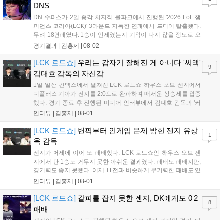
DNS
DN 수퍼스가 2일 종각 치지직 롤파크에서 진행된 '2026 LoL 챔
피언스 코리아(LCK)' 3라운드 지독한 연패에서 드디어 탈출했다.
무려 18연패였다. 1승이 언제였는지 기억이 나지 않을 정도로 오
래전이 맛봤던 승리의 달콤함을 3라운드 시작 후 두 번째 경기만
경기결과 |
김홍제
|
08-02
에 맛봤다. 한진 브리온은 초반 DNS의 바텀 듀오를 잡아 2킬을
기록했고, DNS는 미드 전...
[LCK 로드쇼]
우리는 갑자기 잘해진 게 아니다 '씨맥'
9
김대호 감독의 자신감
1일 일산 킨텍스에서 펼쳐진 LCK 로드쇼 하우스 오브 젠지에서
디플러스 기아가 젠지를 2:0으로 완파하며 매서운 상승세를 입증
했다. 경기 종료 후 진행된 미디어 인터뷰에서 김대호 감독과 '커
리어' 오형석은 승리 소감과 함께 최근 눈부신 경기력 향상의 비
인터뷰 |
김홍제
|
08-01
결, 그리고 팀의 성장 과정에 대한 진솔한 이야기를 전했다. Q. 하
우스 오브 젠지에서 2:0으로 승리한...
[LCK 로드쇼]
밴픽부터 인게임 문제 밝힌 젠지 유상
1
욱 감독
젠지가 어제에 이어 또 패배했다. LCK 로드쇼인 하우스 오브 젠
지에서 단 1승도 거두지 못한 아쉬운 결과였다. 패배도 패배지만,
경기력도 좋지 못했다. 어제 T1전과 비슷하게 무기력한 패배도 있
었고, 팀적인 움직임이 많이 둔해보이며 평소 알던 젠지의 모습은
인터뷰 |
김홍제
|
08-01
아니었다. 이하 젠지 유상욱 감독과 '기인' 김기인의 인터뷰 전문
이다. Q. 오늘 경기에 대한 총평...
[LCK 로드쇼]
갈피를 잡지 못한 젠지, DK에게도 0:2
8
패배