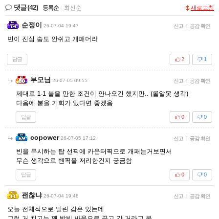
댓글
(42)
등록순
|
최신순
새로고침
순정이
26-07-04 19:47
신고
|
공감 확인
빈이 진심 숨도 안쉬고 개패더라
답글
2
1
부모님
26-07-05 09:55
신고
|
공감 확인
제대로 1-1 붙을 만한 조건이 안나오긴 했지만.. (롤알못 생각)
다음에 붙을 기회가 있다면 좋겠음
답글
0
0
copower
26-07-05 17:12
신고
|
공감 확인
빈을 무시하는 탑 선픽에 카운터픽으로 개패는거보면서
무슨 생각으로 벤픽을 저리한건지 궁금함
답글
0
0
괜찮냐
26-07-04 19:48
신고
|
공감 확인
오늘 전체적으로 밀린 감은 있는데
그런 거 치고는 꽤 박빙 싸움으로 끌고 간 거라고 봄.