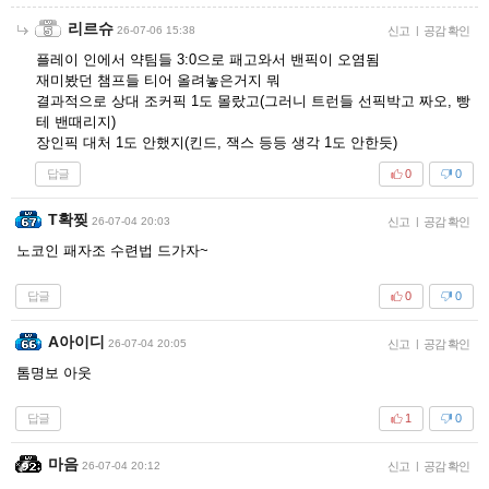
리르슈
26-07-06 15:38
신고
|
공감 확인
플레이 인에서 약팀들 3:0으로 패고와서 밴픽이 오염됨
재미봤던 챔프들 티어 올려놓은거지 뭐
결과적으로 상대 조커픽 1도 몰랐고(그러니 트런들 선픽박고 짜오, 빵
테 밴때리지)
장인픽 대처 1도 안했지(킨드, 잭스 등등 생각 1도 안한듯)
답글
0
0
T확찢
26-07-04 20:03
신고
|
공감 확인
노코인 패자조 수련법 드가자~
답글
0
0
A아이디
26-07-04 20:05
신고
|
공감 확인
톰명보 아웃
답글
1
0
마음
26-07-04 20:12
신고
|
공감 확인