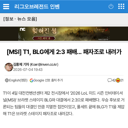
리그오브레전드
인벤
[정보 · 뉴스 모음]
[MSI]
T1, BLG에게 2:3 패배... 패자조로 내려가
김홍제 기자
(
Koer@inven.co.kr
)
2026-07-04 19:43
English(영문)
Google 선호 출처 추가
42
21
T1이 4일 대전컨벤션센터 제2 전시장에서 '2026 LoL 미드 시즌 인비테이셔
널(MSI)' 브라켓 스테이지 BLG와 대결에서 2:3으로 패배했다. 우승 후보로 거
론되는 팀들의 대결인 만큼 치열한 접전이었고, 풀세트 끝에 BLG가 T1을 제압
해 T1은 브라켓 스테이지 패자조로 내려갔다.