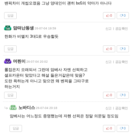
밴픽차이 개씹오졌음 그냥 양대인이 괜히 bo5의 악마가 아니다
답글
0
0
맘떠난동생
26-07-04 19:59
신고
|
공감 확인
한화가 비엘지 3대1로 우승할듯
답글
0
0
머찐이
26-07-04 20:02
신고
|
공감 확인
롤접은지 오래되서 그런데 암베사 자엔 선픽하고
셀프카운터 맞았다고 해설 들은거같은데 맞음?
도란 욕하는게 아니고 맞으면 왜 벤픽을 그따구로
하는거지
답글
0
0
노바디스
26-07-04 20:18
신고
|
공감 확인
암베사는 어느정도 증명했는데 자헨 선픽은 정말 의문일 정도임
답글
0
0