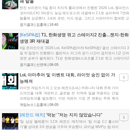
패 탈출
한진 브리온이 5일 종각 치지직 롤파크에서 진행된 '2026 LoL 챔피언스
코리아(LCK)' 3라운드 농심 레드포스와 대결에서 2:1로 승리하며 7연패
탈출에 성공했다. 1세트 초반, 미드-정글, 그리고 서포터까지 합세한 교
전에서 서로 2킬씩 교환한 뒤 서로 팽팽한 상황이 이어졌다. 그리고 20
경기결과 |
김홍제
|
19:40
분 한진 브리온의 칼날부리 근처 한타에서 농심이 상대 바텀을...
[KeSPA컵]
T1, 한화생명 꺾고 스테이지2 진출...젠지-한화
생명 3R 재대결
4일 온라인으로 '2026 LoL KeSPA컵(이하 KeSPA컵)' 결선 스테이지1 3
일 차 일정이 진행됐다. 챌린저스 리그와 경기 시간이 겹치면서 1군 간의
정면 승부가 펼쳐졌다. T1은 한화생명e스포츠를 2:1로 꺾고 스테이지2
로 진출했고, 젠지 e스포츠는 DN 수퍼스를 완파하며 3라운드로 향했다.
경기결과 |
신연재
|
08-05
탈락전에서는 키움 DRX가 한진 브리온을 상대로 '패승...
LoL 아마추어 및 이벤트 대회, 라이엇 승인 없이 가
1
능해져
라이엇 게임즈가 리그 오브 레전드(LoL) 커뮤니티 대회 주최 가이
드라인을 대폭 개편하고, 글로벌 전 지역에 일괄 적용되는 단일
프레임워크를 발표했다. 이번 개편의 가장 큰 변화는 주최 측의
자율성 보장이다. 그동안 대회를 개최할 때 필요했던 라이엇 게임
게임뉴스 |
김홍제
|
08-05
즈의 사전 승인 절차가 대부분 폐지되었으며, 주최 측은 간소화된
현황 양식만 제출하면 PC방 LAN 대회...
[레전드 매치]
'막눈' "저는 지지 않았습니다"
1
'팀 삼성 텔레콤'이 'LCK 레전드 매치'에서 '팀 이걸 CJ 롤스터
가'를 상대로 3:0 완승을 거두며 우승했다. 파이널 MVP는 탑 라이