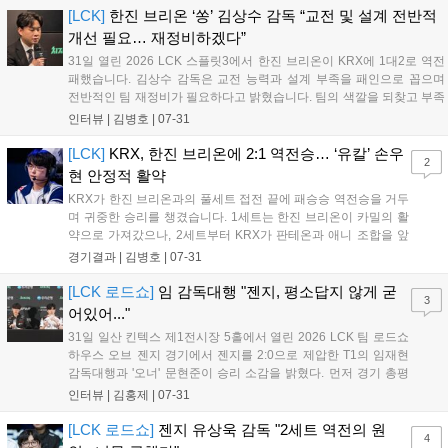
기에서도 좋은 성적을 거두기 위해 철저히 준비하겠다는 포부를
[LCK]
한진 브리온 ‘쏭’ 김상수 감독 “교전 및 설계 전반적
밝혔다....
개선 필요… 재정비하겠다”
31일 열린 2026 LCK 스플릿3에서 한진 브리온이 KRX에 1대2로 역전
패했습니다. 김상수 감독은 교전 능력과 설계 부족을 패인으로 꼽으며
전반적인 팀 재정비가 필요하다고 밝혔습니다. 팀의 색깔을 되찾고 부족
한 점을 보완해 다음 경기에서는 반드시 발전된 모습으로 돌아오겠다고
인터뷰 |
김병호
|
07-31
다짐했습니다. 팬들의 응원에 감사함을 전하며 남은 기간 동안 철저한
분석과 회의를 통해 경기력을 개선하겠다는 의지를 보였습니다....
[LCK]
KRX, 한진 브리온에 2:1 역전승… ‘유칼’ 손우
2
현 안정적 활약
KRX가 한진 브리온과의 풀세트 접전 끝에 패승승 역전승을 거두
며 귀중한 승리를 챙겼습니다. 1세트는 한진 브리온이 카밀의 활
약으로 가져갔으나, 2세트부터 KRX가 판테온과 애니 조합을 앞
세워 반격했습니다. 마지막 3세트에서 프로그의 슈퍼플레이로 승
경기결과 |
김병호
|
07-31
기를 잡은 KRX는 31분경 한타 대승으로 경기를 마무리했습니다.
유칼의 안정적인 활약이 돋보인 이번 경기는 향후 리그 순위 경쟁
[LCK 로드쇼]
임 감독대행 "젠지, 평소답지 않게 굳
3
에 큰 영향을 미칠 전망입니다....
어있어..."
31일 일산 킨텍스 제1전시장 5홀에서 열린 2026 LCK 팀 로드쇼
하우스 오브 젠지 경기에서 젠지를 2:0으로 제압한 T1의 임재현
감독대행과 '오너' 문현준이 승리 소감을 밝혔다. 먼저 경기 총평
에 대해 임재현 감독대행은 "1세트는 큰 실수 없이 깔끔했고, 2세
인터뷰 |
김홍제
|
07-31
트는 초반을 불리하게 시작했으나 비원딜이 아니라 밸류를 믿고
잘 풀어냈다"고 평가했다. '...
[LCK 로드쇼]
젠지 유상욱 감독 "2세트 역전의 원
4