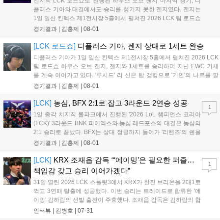
젠지의 LCK 로드쇼로 진행된 하우스 오브 젠지 마지막 경기, 디
플러스 기아와 대결에서도 승리를 챙기지 못한 젠지였다. 젠지는
1일 일산 킨텍스 제1전시장 5홀에서 펼쳐진 2026 LCK 팀 로드쇼
하우스 오브 젠지 디플러스 기아와 3라운드 경기에서 0:2로 완패
경기결과 |
김홍제
|
08-01
했다. 2세트 초반, 서로 굉장히 공격적인 움직임을 보여줬다. 미드
부터 바텀, 탑 모두 교전이...
[LCK 로드쇼]
디플러스 기아, 젠지 상대로 1세트 완승
디플러스 기아가 1일 일산 킨텍스 제1전시장 5홀에서 펼쳐진 2026 LCK
팀 로드쇼 하우스 오브 젠지, 젠지와 1세트를 승리하며 지난 EWC 기세
를 계속 이어가고 있다. '루시드' 리 신은 탑 갱킹으로 '기인'의 나르를 깔
끔하게 잡았다. 그리고 '캐니언'의 스카너가 바텀으로 향했을 때 리 신이
경기결과 |
김홍제
|
08-01
다시 탑으로 향해 다이브로 나르를 또 잡았다. 대신 젠지는...
[LCK]
농심, BFX 2:1로 잡고 3라운드 2연승 성공
1
1일 종각 치지직 롤파크에서 진행된 '2026 LoL 챔피언스 코리아
(LCK)' 3라운드 BNK 피어엑스와 농심 레드포스의 대결은 농심의
2:1 승리로 끝났다. BFX는 상대 정글까지 들어가 '리헨즈'의 쉔을
잡고 먼저 첫 킬을 따냈다. '랩터'의 자르반은 탑으로 향해 '킹겐'의
경기결과 |
김홍제
|
08-01
럼블까지 잡아냈고, 1세트 적극적으로 상대 정글에 또 들어갔지
만 농심이 자르반...
[LCK]
KRX 조재읍 감독 “‘에이밍’은 필요한 퍼즐…
1
책임감 갖고 승리 이어가겠다”
31일 열린 2026 LCK 스플릿3에서 KRX가 한진 브리온을 2대1로
꺾고 3연패 탈출에 성공했다. 이번 승리는 트레이드로 합류한 '에
이밍' 김하람의 선발 출전이 주효했다. 조재읍 감독은 김하람의 합
류가 팀의 미드-정글진에 큰 도움이 될 것이라며 만족감을 표했
인터뷰 |
김병호
|
07-31
다. 조 감독은 기존 선수들에 대한 고마움을 전하는 한편, 남은 경