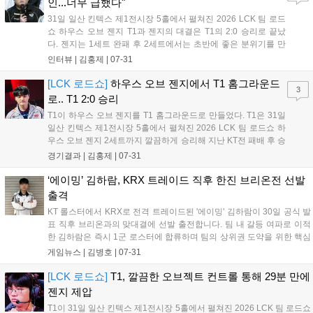
인...너무 급했다"
31일 일산 킨텍스 제1전시장 5홀에서 펼쳐진 2026 LCK 팀 로드
쇼 하우스 오브 젠지 T1과 젠지의 대결은 T1의 2:0 승리로 끝났
다. 젠지는 1세트 완패 후 2세트에서는 초반에 좋은 분위기를 만
들었지만, 잘 성장한 '페이즈'의 활약으로 인해 역전패를 당하며
인터뷰 |
김홍제
|
07-31
로드쇼 첫 경기에 아쉬운 결과를 만들고 말았다. 이하 젠지 유상
욱 감독과 '듀로' 주민규의...
[LCK 로드쇼]
하우스 오브 젠지에서 T1 홈그라운드
3
로.. T1 2:0 승리
T1이 하우스 오브 젠지를 T1 홈그라운드로 만들었다. T1은 31일
일산 킨텍스 제1전시장 5홀에서 펼쳐진 2026 LCK 팀 로드쇼 하
우스 오브 젠지 2세트까지 깔끔하게 승리해 지난 KT전 패배 후 승
리를 기록해 분위기 반전에 성공했다. 초반부터 T1이 상대 정글로
경기결과 |
김홍제
|
07-31
들어가 정글러-서포터끼리의 교전이 있었다. 여기서 '오너'의 신
짜오 점멸이 빠졌고, '...
‘에이밍’ 김하람, KRX 트레이드 직후 한진 브리온전 선발
출격
KT 롤스터에서 KRX로 전격 트레이드된 '에이밍' 김하람이 30일 공식 발
표 직후 브리온과의 맞대결에 선발 출전합니다. 팀 내 갈등 여파로 이적
한 김하람은 즉시 1군 로스터에 합류하며 팀의 상위권 도약을 위한 핵심
전력으로 투입됩니다. 김하람은 언쟁에 대해 반성하며 성숙한 모습을 다
게임뉴스 |
김병호
|
07-31
짐했으며, 그의 새로운 팀에서의 데뷔전 경기력에 팬들의 큰 관심이 집
중되고 있습니다....
[LCK 로드쇼]
T1, 깔끔한 오브젝트 컨트롤 통해 29분 만에
젠지 제압
T1이 31일 일산 킨텍스 제1전시장 5홀에서 펼쳐진 2026 LCK 팀 로드쇼