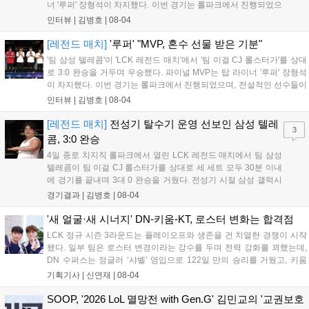
너 '루퍼' 장형석이 차지했다. 이번 경기는 롤파크에서 진행되었으
며, 전설적인 선수들이 모여 수준 높은 경기력을 선보였다. 선수
인터뷰 |
김병호
|
08-04
들은 오랜만에 팬들과 소통하며 즐거운 시간을 보냈고, 향후에도
이러한 레전드 매치가 다시 열리기를 희망하며 경기를 성공적으
[레전드 매치]
'루퍼' "MVP, 혼수 선물 받은 기분"
로 마무리했다....
'팀 삼성 텔레콤'이 'LCK 레전드 매치'에서 '팀 이걸 CJ 롤스터가'를 상대
로 3:0 완승을 거두며 우승했다. 파이널 MVP는 탑 라이너 '루퍼' 장형석
이 차지했다. 이번 경기는 롤파크에서 진행되었으며, 전설적인 선수들이
모여 수준 높은 경기력을 선보였다. 선수들은 오랜만에 팬들과 소통하며
인터뷰 |
김병호
|
08-04
즐거운 시간을 보냈고, 향후에도 이러한 레전드 매치가 다시 열리기를
희망하며 경기를 성공적으로 마무리했다....
[레전드 매치]
전성기 탈수기 운영 선보인 삼성 텔레
3
콤, 3:0 완승
4일 종로 치지직 롤파크에서 열린 LCK 레전드 매치에서 팀 삼성
텔레콤이 팀 이걸 CJ 롤스터가를 상대로 세 세트 모두 30분 이내
에 경기를 끝내며 3대 0 완승을 거뒀다. 전성기 시절 삼성 갤럭시
의 탈수기 운영을 재현한 팀 삼성 텔레콤은 전 라인의 고른 성장
경기결과 |
김병호
|
08-04
과 압도적인 운영 능력을 선보이며 상대를 제압했고, 3세트 블라
인드 픽까지 완벽하게 가져오며 압도적인 경기력으로 승리를 확
'새 얼굴·새 시너지' DN-키움-KT, 로스터 변화는 합격점
정 지었다....
LCK 정규 시즌 3라운드는 플레이오프와 생존을 건 치열한 경쟁이 시작
됐다. 일부 팀은 로스터 변경이라는 강수를 두며 전력 강화를 꾀했는데,
DN 수퍼스는 정글러 ‘샤벨’ 영입으로 122일 만의 승리를 거뒀고, 키움
DRX는 ‘에이밍’ 합류 후 즉각적인 승리를 따냈다. kt 롤스터는 내부 갈등
기획기사 |
신연재
|
08-04
으로 원딜을 ‘펜리르’로 교체했으나 T1과 한화생명을 연파하며 우려를
불식시켰다. 오는 5일부터 3라운드 2주 차가 시작되는 가운데, 변화를
SOOP, '2026 LoL 멸망전 with Gen.G' 김민교의 '교권보호