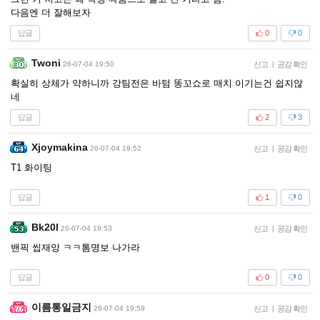
다음엔 더 잘해보자
답글
0
0
Twoni
26-07-04 19:50
신고
|
공감 확인
확실히 상체가 약하니까 강팀전은 바텀 똥꼬쇼로 매치 이기는건 쉽지않
네
답글
2
3
Xjoymakina
26-07-04 19:52
신고
|
공감 확인
T1 화이팅
답글
1
0
Bk20l
26-07-04 19:53
신고
|
공감 확인
밴픽 씹재앙 ㅋㅋ톰명보 나가라
답글
0
0
이름통일금지
26-07-04 19:59
신고
|
공감 확인