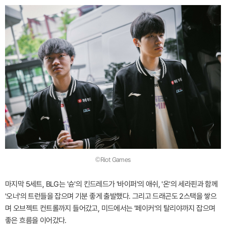
©Riot Games
마지막 5세트, BLG는 '슌'의 킨드레드가 '바이퍼'의 애쉬, '온'의 세라핀과 함께
'오너'의 트런들을 잡으며 기분 좋게 출발했다. 그리고 드래곤도 2스택을 쌓으
며 오브젝트 컨트롤까지 들어갔고, 미드에서는 '페이커'의 탈리야까지 잡으며
좋은 흐름을 이어갔다.