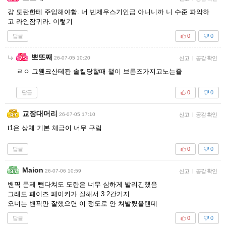
걍 도란한테 주입해야함. 너 빈제우스기인급 아니니까 니 수준 파악하
고 라인잠궈라. 이렇기
답글
0
0
뽀또째
26-07-05 10:20
신고
|
공감 확인
ㄹㅇ 그웬크산테판 솔킬당할때 챌이 브론즈가지고노는쥴
답글
0
0
교장대머리
26-07-05 17:10
신고
|
공감 확인
t1은 상체 기본 체급이 너무 구림
답글
0
0
Maion
26-07-06 10:59
신고
|
공감 확인
밴픽 문제 뺸다쳐도 도란은 너무 심하게 발리긴했음
그래도 페이즈 페이커가 잘해서 3:2간거지
오너는 밴픽만 잘했으면 이 정도로 안 쳐발렸을텐데
답글
0
0