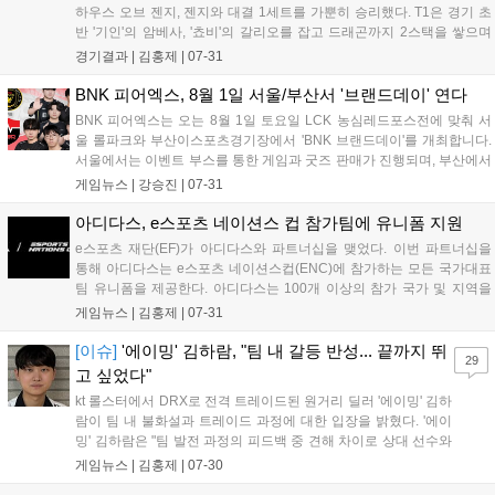
하우스 오브 젠지, 젠지와 대결 1세트를 가뿐히 승리했다. T1은 경기 초
반 '기인'의 암베사, '쵸비'의 갈리오를 잡고 드래곤까지 2스택을 쌓으며
기분 좋게 출발했다. 젠지는 잠시 후 바텀 다이브로 '도란'의 나르를 잡아
경기결과 |
김홍제
|
07-31
첫 킬을 따냈다. 하지만, 이어진 교전에서 빠르게 합류...
BNK 피어엑스, 8월 1일 서울/부산서 '브랜드데이' 연다
BNK 피어엑스는 오는 8월 1일 토요일 LCK 농심레드포스전에 맞춰 서
울 롤파크와 부산이스포츠경기장에서 'BNK 브랜드데이'를 개최합니다.
서울에서는 이벤트 부스를 통한 게임과 굿즈 판매가 진행되며, 부산에서
는 뷰잉파티와 함께 스탬프 투어, 미션 게임 등 다양한 체험형 콘텐츠가
게임뉴스 |
강승진
|
07-31
마련됩니다. 부산 행사는 공식 인스타그램을 통해 사전 신청할 수 있으
며, 팬들에게 BNK와 피어엑스가 만드는 브랜드 가치를 직접 경험할 기
아디다스, e스포츠 네이션스 컵 참가팀에 유니폼 지원
회를 제공할 예정입니다....
e스포츠 재단(EF)가 아디다스와 파트너십을 맺었다. 이번 파트너십을
통해 아디다스는 e스포츠 네이션스컵(ENC)에 참가하는 모든 국가대표
팀 유니폼을 제공한다. 아디다스는 100개 이상의 참가 국가 및 지역을
위해 맞춤형 경기복을 디자인 및 제작하며, 2,000여 명의 선수와 코치를
게임뉴스 |
김홍제
|
07-31
포함한 각 대표팀은 자국의 정체성을 반영한 특별한 디자인의 유니폼과
트레이...
[이슈]
'에이밍' 김하람, "팀 내 갈등 반성... 끝까지 뛰
29
고 싶었다"
kt 롤스터에서 DRX로 전격 트레이드된 원거리 딜러 '에이밍' 김하
람이 팀 내 불화설과 트레이드 과정에 대한 입장을 밝혔다. '에이
밍' 김하람은 "팀 발전 과정의 피드백 중 견해 차이로 상대 선수와
감정적인 언쟁이 오갔고, 이 과정에서 부적절한 언행을 주고받은
게임뉴스 |
김홍제
|
07-30
점에 대해 깊이 반성하고 있다"고 전했다. 이후 코칭스태프 면담