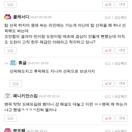
답글
0
0
콜캐서디
26-07-05 09:06
신고
|
공감 확인
탑 선픽 하지마 원래 싸는 라인에는 가는게 아닌데 탑 선픽을 왜 하냐 선
픽해도 싸는데
오만함의 결과야 빈이랑 도란이랑 애초에 겸상이 안될게 뻔했는데 아직
도 도란이 고작 한두 체급만 아래라고 착각하고 있나?
답글
0
0
휴글
26-07-07 16:05
신고
|
공감 확인
선픽해도지고 후픽해도 지니까 선픽으로 보낸거지
답글
0
0
페니키안스킴
26-07-05 10:14
신고
|
공감 확인
밴픽 탓탓 도배되길래 봤더니 걍 해설도 대놓고 이런 ㅂㅅ밴픽 왜 하는거
냐고 했넼ㅋㅋㅋㅋ진짜 몰카냐
답글
0
0
뽀또째
26-07-05 10:17
신고
|
공감 확인