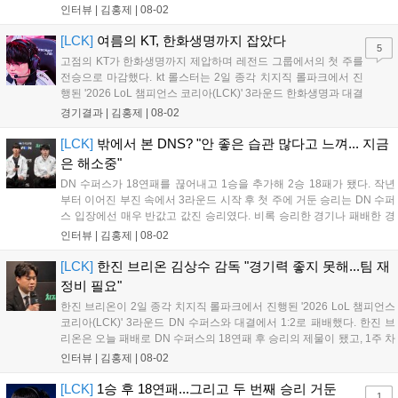
서 아쉽지만, 부족한 부분을 잘 보완해 다음 경기에서는 반드시 승리하
인터뷰 |
김홍제
|
08-02
겠다"고 말했다. 이어진 패인 분석에서 윤성영 감독은 "밴픽 과정에서 다
소 아쉬...
[LCK]
여름의 KT, 한화생명까지 잡았다
5
고점의 KT가 한화생명까지 제압하며 레전드 그룹에서의 첫 주를
전승으로 마감했다. kt 롤스터는 2일 종각 치지직 롤파크에서 진
행된 '2026 LoL 챔피언스 코리아(LCK)' 3라운드 한화생명과 대결
에서 2:1로 승리하며 상승세를 이어가게 됐다. kt 롤스터는 초반에
경기결과 |
김홍제
|
08-02
'카나비'의 자르반을 두 번이나 잡아 미드-정글에서 기분이 좋았
다. 그리고 KT는 탑에서...
[LCK]
밖에서 본 DNS? "안 좋은 습관 많다고 느껴... 지금
은 해소중"
DN 수퍼스가 18연패를 끊어내고 1승을 추가해 2승 18패가 됐다. 작년
부터 이어진 부진 속에서 3라운드 시작 후 첫 주에 거둔 승리는 DN 수퍼
스 입장에선 매우 반값고 값진 승리였다. 비록 승리한 경기나 패배한 경
기에서 여전히 아쉬운 점도 있었지만, 오랜만에 거둔 승리였기 때문에
인터뷰 |
김홍제
|
08-02
승리 자체도 의미가 있었고, 유병준 감독대행은 "긴장을 늦추지 않겠
다"고...
[LCK]
한진 브리온 김상수 감독 "경기력 좋지 못해...팀 재
정비 필요"
한진 브리온이 2일 종각 치지직 롤파크에서 진행된 '2026 LoL 챔피언스
코리아(LCK)' 3라운드 DN 수퍼스와 대결에서 1:2로 패배했다. 한진 브
리온은 오늘 패배로 DN 수퍼스의 18연패 후 승리의 제물이 됐고, 1주 차
에 2패를 당하며 좋지 못한 출발을 알렸다. 이하 한진 브리온 김상수 감
인터뷰 |
김홍제
|
08-02
독과 '캐스팅' 신민제의 인터뷰 전문이다. Q. 오늘 경기...
[LCK]
1승 후 18연패...그리고 두 번째 승리 거둔
1