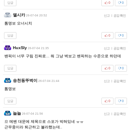
답글
0
0
엘시카
26-07-04 20:52
신고
|
공감 확인
톰명보 오너시치
답글
0
0
HuxSly
26-07-04 21:35
신고
|
공감 확인
밴픽이 너무 구림 진짜로... 뭐 그냥 벽보고 밴픽하는 수준으로 하던데
답글
0
0
송천동뚜벅이
26-07-04 21:44
신고
|
공감 확인
톰명보
답글
0
0
늅늅
26-07-04 21:56
신고
|
공감 확인
으 메벤 대문에 제목으로 스포가 박혀있네 ㅠㅠ
근무중이라 퇴근하고 볼라했는데..