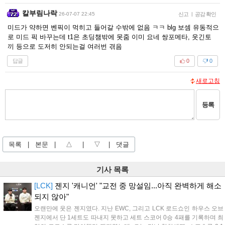
칼부림나락
26-07-07 22:45
신고
|
공감 확인
미드가 약하면 벤픽이 먹히고 들어갈 수밖에 없음 ㅋㅋ blg 보셈 유동적으
로 미드 픽 바꾸는데 t1은 초딩챔밖에 못줌 이미 요네 쌍포메타, 웃긴토
끼 등으로 도저히 안되는걸 여러번 겪음
답글
0
0
새로고침
등록
목록
|
본문
|
△
|
▽
|
댓글
기사 목록
[LCK]
젠지 '캐니언' "교전 중 망설임...아직 완벽하게 해소
되지 않아"
오랜만에 웃은 젠지였다. 지난 EWC, 그리고 LCK 로드쇼인 하우스 오브
젠지에서 단 1세트도 따내지 못하고 세트 스코어 0승 4패를 기록하며 최