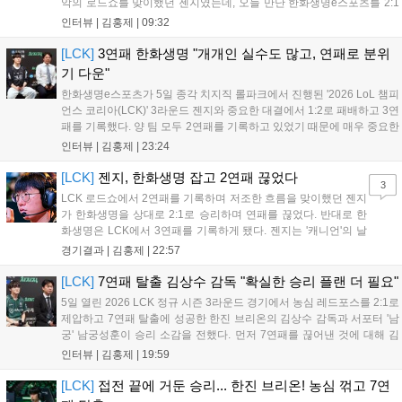
악의 로드쇼를 맞이했던 젠지였는데, 오늘 만난 한화생명e스포츠를 2:1
로 잡고 오랜만에 승리의 달콤함을 맛봤다. 연패 탈출 소감에 대해 유상
인터뷰 |
김홍제
|
09:32
욱 감독은 "팀에 매우 중요한 경기였는데, 승리를 거두면서 전반적인 분
위...
[LCK]
3연패 한화생명 "개개인 실수도 많고, 연패로 분위
기 다운"
한화생명e스포츠가 5일 종각 치지직 롤파크에서 진행된 '2026 LoL 챔피
언스 코리아(LCK)' 3라운드 젠지와 중요한 대결에서 1:2로 패배하고 3연
패를 기록했다. 양 팀 모두 2연패를 기록하고 있었기 때문에 매우 중요한
경기였는데, 연패를 탈출하고 웃은 팀은 젠지였다. 한화생명e스포츠 윤
인터뷰 |
김홍제
|
23:24
성영 감독은 금일 패배에 대해 밴픽이 가장 문제였다고 말하며 패인...
[LCK]
젠지, 한화생명 잡고 2연패 끊었다
3
LCK 로드쇼에서 2연패를 기록하며 저조한 흐름을 맞이했던 젠지
가 한화생명을 상대로 2:1로 승리하며 연패를 끊었다. 반대로 한
화생명은 LCK에서 3연패를 기록하게 됐다. 젠지는 '캐니언'의 날
카로운 갱킹으로 '제우스'의 럼블을 상대로 점멸까지 빼내고 킬을
경기결과 |
김홍제
|
22:57
기록했다. 한화생명은 '쵸비'의 애니비아 알을 빼고 미드에서 킬을
따냈고, 바텀 원딜끼리 1:1 교전...
[LCK]
7연패 탈출 김상수 감독 "확실한 승리 플랜 더 필요"
5일 열린 2026 LCK 정규 시즌 3라운드 경기에서 농심 레드포스를 2:1로
제압하고 7연패 탈출에 성공한 한진 브리온의 김상수 감독과 서포터 '남
궁' 남궁성훈이 승리 소감을 전했다. 먼저 7연패를 끊어낸 것에 대해 김
상수 감독은 "이겨서 정말 기쁘고 잘해준 선수들에게 고맙다"고 전했고,
인터뷰 |
김홍제
|
19:59
'남궁' 남궁성훈 역시 "연패를 끊어낼 수 있어서 기쁘다"라고 말...
[LCK]
접전 끝에 거둔 승리... 한진 브리온! 농심 꺾고 7연