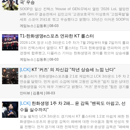
준 팀들이 상승세를 이어갈지 주목된다....
국' 우승
SOOP은 일산 킨텍스 'House of GEN.G'에서 열린 '2026 LoL 멸망전
with Gen.G' 결승전에서 김민교의 '교권보호국'이 이상호의 '고점폭발'을
세트 스코어 2대1로 꺾고 우승했다고 밝혔다. 10년간 이어온 SOOP의
대표 e스포츠 콘텐츠인 멸망전은 스트리머들이 팀을 구성해 대결하는
게임뉴스 |
김동휘
|
08-03
방식으로, 이번 결승은 Gen.G와의 협업으로 진행됐다. 우승팀 교권보호
국은 상금 2,500만 원과 젠지 선수 합동 방송 기회를 얻었으며, 파이널
T1-한화생명e스포츠 연파한 KT 롤스터
MVP는 김레인이 선정되었다. 이번 행사는 많은 팬들의 관심을 모으며
2026 LCK 정규 시즌 3라운드 1주 차가 7월 29일부터 8월 2일까지 롤파
성황리에 종료되었다....
크와 킨텍스에서 열렸다. KT 롤스터는 T1과 한화생명을 연파하며 선두
경쟁에 합류했고, 디플러스 기아는 한화생명과 젠지를 꺾으며 상승세를
입증했다. 라이즈 그룹에서는 농심 레드포스가 유일하게 2연승을 기록
게임뉴스 |
김동휘
|
08-03
했으며, DN 수퍼스는 18연패를 끊고 4개월 만에 귀중한 승리를 챙겼다.
이번 주 차에는 루시드의 통산 2,000어시스트와 리헨즈의 통산 500킬
[LCK]
KT '커즈' 의 자신감 "작년 상승세 느낌 난다"
달성 등 주요 기록도 함께 작성되었다....
kt 롤스터가 한화생명e스포츠를 2:1로 제압하고 LCK 3라운드 1주 차 2
연승을 달렸다. 먼저 승리 소감에 대해 고동빈 감독은 "쉽지 않은 상대인
한화생명을 이겨 매우 기쁘다"고 밝혔다. '커즈' 문우찬은 "힘든 경기를
예상했고 실제로도 쉽지 않았지만, 우리의 장점을 잘 살려 승리해 기분
인터뷰 |
김홍제
|
08-03
이 좋다"고 전했다. 이날 승리의 가장 큰 요인으로 고동빈 감독은...
[LCK]
한화생명 1주 차 2패... 윤 감독 "밴픽도 아쉽고, 선
수들 실수까지"
오늘 펼쳐진 LCK 3라운드 경기에서 KT 롤스터에 1:2로 아쉽게 패한 한
화생명e스포츠의 윤성영 감독이 패배에 대한 아쉬움과 함께 반성의 뜻
을 전했다. 먼저 경기에 대한 전체적인 총평으로 윤성영 감독은 "패배해