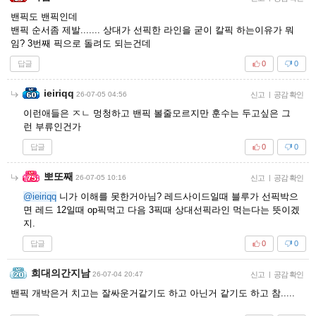
밴픽도 밴픽인데
밴픽 순서좀 제발....... 상대가 선픽한 라인을 굳이 칼픽 하는이유가 뭐
임? 3번째 픽으로 돌려도 되는건데
답글
0
0
ieiriqq
26-07-05 04:56
신고
|
공감 확인
이런애들은 ㅈㄴ 멍청하고 밴픽 볼줄모르지만 훈수는 두고싶은 그
런 부류인건가
답글
0
0
뽀또째
26-07-05 10:16
신고
|
공감 확인
@ieiriqq
니가 이해를 못한거아님? 레드사이드일때 블루가 선픽박으
면 레드 12일때 op픽먹고 다음 3픽때 상대선픽라인 먹는다는 뜻이겠
지.
답글
0
0
희대의간지남
26-07-04 20:47
신고
|
공감 확인
밴픽 개박은거 치고는 잘싸운거같기도 하고 아닌거 같기도 하고 참.....