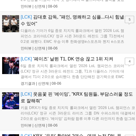
지만, 젠지 e스포츠의 홈 경기에서 원정 승리를 챙기며 분위기를
인터뷰 |
신연재
|
08-06
다잡은 T1은 이날 게임에서는 경기력이 완전히 제 궤도에 오른 듯
한 모습이었다. 다음은...
[LCK]
김대호 감독, "패인, 명쾌하고 심플...다시 힘낼
5
수 있어"
디플러스 기아가 6일 종로 치지직 롤파크에서 열린 '2026 LoL 챔
피언스 코리아(LCK)' 정규 시즌 3라운드 레전드 그룹 T1전에서
0:2로 패했다. EWC 우승 이후 한화생명e스포츠와 젠지 e스포츠
를 잡아내며 기세를 끌어올렸지만, 경기력이 제 궤도에 오른 T1은
인터뷰 |
신연재
|
08-06
확실히 강했다. 경기 종료 후 기자회견에 참석한 김대호 감독은
"오늘 져서 너무 아쉽다"...
[LCK]
'페이즈' 날뛴 T1, DK 연승 끊고 1위 지켜
4
6일 종로 치지직 롤파크에서 열린 '2026 LoL 챔피언스 코리아
(LCK)' 정규 시즌 3라운드 레전드 그룹, T1과 디플러스 기아의 대
결에서 T1이 2:0으로 승리했다. 한층 단단해진 경기력으로 EWC
우승을 기점으로 파죽지세의 연승을 이어가던 디플러스 기아를
경기결과 |
신연재
|
08-06
잠재웠다. 1세트, T1이 앞서갔다. 바텀 듀오 킬로 주도권을 잡은
T1은 첫 드래곤을 두드렸...
[LCK]
웃음꽃 핀 '에이밍', "KRX 팀원들, 부담스러울 정도
로 잘해줘"
키움 DRX가 6일 종로 치지직 롤파크에서 열린 '2026 LoL 챔피언스 코
리아(LCK)' 정규 시즌 3라운드 라이즈 그룹 DN 수퍼스와의 대결에서
2:0으로 승리했다. '에이밍' 김하람 합류 이후 다른 라인까지 한층 업그레
이드 된 경기력을 보여주며 기분 좋은 2연승을 달렸다. 경기 종료 후 기
인터뷰 |
신연재
|
08-06
자실을 찾은 '에이밍'은 한층 밝아진 모습이었다. "합류한 지...
[LCK]
KRX, '유칼' 활약에 2연승...연패 누적 DN, 플