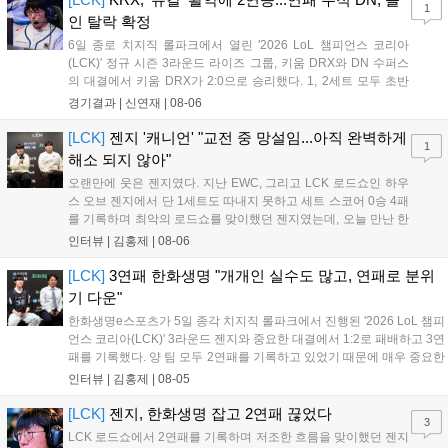
1
인 탈락 확정
6일 종로 치지직 롤파크에서 열린 '2026 LoL 챔피언스 코리아
(LCK)' 정규 시즌 3라운드 라이즈 그룹, 키움 DRX와 DN 수퍼스
의 대결에서 키움 DRX가 2:0으로 승리했다. 1, 2세트 모두 초반
부터 앞서나갔고, 별다른 위기 없이 승리를 꿰찼다. DN 수퍼스는
경기결과 |
신연재
|
08-06
이번 패배로 플레이-인 진출 실패를 확정했다. 1세트, 키움 DRX
의 출발이 매우 좋...
[LCK]
젠지 '캐니언' "교전 중 망설임...아직 완벽하게
1
해소 되지 않아"
오랜만에 웃은 젠지였다. 지난 EWC, 그리고 LCK 로드쇼인 하우
스 오브 젠지에서 단 1세트도 따내지 못하고 세트 스코어 0승 4패
를 기록하며 최악의 로드쇼를 맞이했던 젠지였는데, 오늘 만난 한
화생명e스포츠를 2:1로 잡고 오랜만에 승리의 달콤함을 맛봤다.
인터뷰 |
김홍제
|
08-06
연패 탈출 소감에 대해 유상욱 감독은 "팀에 매우 중요한 경기였
는데, 승리를 거두면서 전반적인 분위...
[LCK]
3연패 한화생명 "개개인 실수도 많고, 연패로 분위
기 다운"
한화생명e스포츠가 5일 종각 치지직 롤파크에서 진행된 '2026 LoL 챔피
언스 코리아(LCK)' 3라운드 젠지와 중요한 대결에서 1:2로 패배하고 3연
패를 기록했다. 양 팀 모두 2연패를 기록하고 있었기 때문에 매우 중요한
경기였는데, 연패를 탈출하고 웃은 팀은 젠지였다. 한화생명e스포츠 윤
인터뷰 |
김홍제
|
08-05
성영 감독은 금일 패배에 대해 밴픽이 가장 문제였다고 말하며 패인...
[LCK]
젠지, 한화생명 잡고 2연패 끊었다
3
LCK 로드쇼에서 2연패를 기록하며 저조한 흐름을 맞이했던 젠지