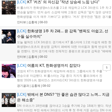
이번 주 차에는 루시드의 통산 2,000어시스트와 리헨즈의 통산 500킬
[LCK]
KT '커즈' 의 자신감 "작년 상승세 느낌 난다"
달성 등 주요 기록도 함께 작성되었다....
kt 롤스터가 한화생명e스포츠를 2:1로 제압하고 LCK 3라운드 1주 차 2
연승을 달렸다. 먼저 승리 소감에 대해 고동빈 감독은 "쉽지 않은 상대인
한화생명을 이겨 매우 기쁘다"고 밝혔다. '커즈' 문우찬은 "힘든 경기를
예상했고 실제로도 쉽지 않았지만, 우리의 장점을 잘 살려 승리해 기분
인터뷰 |
김홍제
|
08-03
이 좋다"고 전했다. 이날 승리의 가장 큰 요인으로 고동빈 감독은...
[LCK]
한화생명 1주 차 2패... 윤 감독 "밴픽도 아쉽고, 선
수들 실수까지"
오늘 펼쳐진 LCK 3라운드 경기에서 KT 롤스터에 1:2로 아쉽게 패한 한
화생명e스포츠의 윤성영 감독이 패배에 대한 아쉬움과 함께 반성의 뜻
을 전했다. 먼저 경기에 대한 전체적인 총평으로 윤성영 감독은 "패배해
서 아쉽지만, 부족한 부분을 잘 보완해 다음 경기에서는 반드시 승리하
인터뷰 |
김홍제
|
08-02
겠다"고 말했다. 이어진 패인 분석에서 윤성영 감독은 "밴픽 과정에서 다
소 아쉬...
[LCK]
여름의 KT, 한화생명까지 잡았다
5
고점의 KT가 한화생명까지 제압하며 레전드 그룹에서의 첫 주를
전승으로 마감했다. kt 롤스터는 2일 종각 치지직 롤파크에서 진
행된 '2026 LoL 챔피언스 코리아(LCK)' 3라운드 한화생명과 대결
에서 2:1로 승리하며 상승세를 이어가게 됐다. kt 롤스터는 초반에
경기결과 |
김홍제
|
08-02
'카나비'의 자르반을 두 번이나 잡아 미드-정글에서 기분이 좋았
다. 그리고 KT는 탑에서...
[LCK]
밖에서 본 DNS? "안 좋은 습관 많다고 느껴... 지금
은 해소중"
DN 수퍼스가 18연패를 끊어내고 1승을 추가해 2승 18패가 됐다. 작년
부터 이어진 부진 속에서 3라운드 시작 후 첫 주에 거둔 승리는 DN 수퍼