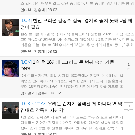
스 입장에선 매우 반값고 값진 승리였다. 비록 승리한 경기나 패배한 경
기에서 여전히 아쉬운 점도 있었지만, 오랜만에 거둔 승리였기 때문에
인터뷰 |
김홍제
|
08-02
승리 자체도 의미가 있었고, 유병준 감독대행은 "긴장을 늦추지 않겠
다"고...
[LCK]
한진 브리온 김상수 감독 "경기력 좋지 못해...팀 재
정비 필요"
한진 브리온이 2일 종각 치지직 롤파크에서 진행된 '2026 LoL 챔피언스
코리아(LCK)' 3라운드 DN 수퍼스와 대결에서 1:2로 패배했다. 한진 브
리온은 오늘 패배로 DN 수퍼스의 18연패 후 승리의 제물이 됐고, 1주 차
에 2패를 당하며 좋지 못한 출발을 알렸다. 이하 한진 브리온 김상수 감
인터뷰 |
김홍제
|
08-02
독과 '캐스팅' 신민제의 인터뷰 전문이다. Q. 오늘 경기...
[LCK]
1승 후 18연패...그리고 두 번째 승리 거둔
1
DNS
DN 수퍼스가 2일 종각 치지직 롤파크에서 진행된 '2026 LoL 챔
피언스 코리아(LCK)' 3라운드 지독한 연패에서 드디어 탈출했다.
무려 18연패였다. 1승이 언제였는지 기억이 나지 않을 정도로 오
래전이 맛봤던 승리의 달콤함을 3라운드 시작 후 두 번째 경기만
경기결과 |
김홍제
|
08-02
에 맛봤다. 한진 브리온은 초반 DNS의 바텀 듀오를 잡아 2킬을
기록했고, DNS는 미드 전...
[LCK 로드쇼]
우리는 갑자기 잘해진 게 아니다 '씨맥'
9
김대호 감독의 자신감
1일 일산 킨텍스에서 펼쳐진 LCK 로드쇼 하우스 오브 젠지에서
디플러스 기아가 젠지를 2:0으로 완파하며 매서운 상승세를 입증
했다. 경기 종료 후 진행된 미디어 인터뷰에서 김대호 감독과 '커
리어' 오형석은 승리 소감과 함께 최근 눈부신 경기력 향상의 비
인터뷰 |
김홍제
|
08-01