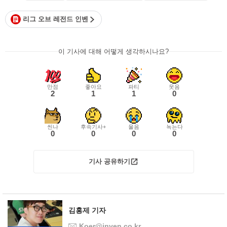
리그 오브 레전드 인벤
이 기사에 대해 어떻게 생각하시나요?
만점
좋아요
파티
웃음
2
1
1
0
씬나
후속기사+
울음
녹는다
0
0
0
0
기사 공유하기
김홍제 기자
Koer@inven.co.kr