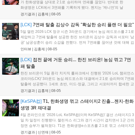
가 한화생명을 상대로 2:1로 승리하며 연패를 끊었다. 반대로 한
화생명은 LCK에서 3연패를 기록하게 됐다. 젠지는 '캐니언'의 날
카로운 갱킹으로 '제우스'의 럼블을 상대로 점멸까지 빼내고 킬을
경기결과 |
김홍제
|
08-05
기록했다. 한화생명은 '쵸비'의 애니비아 알을 빼고 미드에서 킬을
따냈고, 바텀 원딜끼리 1:1 교전...
[LCK]
7연패 탈출 김상수 감독 "확실한 승리 플랜 더 필요"
5일 열린 2026 LCK 정규 시즌 3라운드 경기에서 농심 레드포스를 2:1로
제압하고 7연패 탈출에 성공한 한진 브리온의 김상수 감독과 서포터 '남
궁' 남궁성훈이 승리 소감을 전했다. 먼저 7연패를 끊어낸 것에 대해 김
상수 감독은 "이겨서 정말 기쁘고 잘해준 선수들에게 고맙다"고 전했고,
인터뷰 |
김홍제
|
08-05
'남궁' 남궁성훈 역시 "연패를 끊어낼 수 있어서 기쁘다"라고 말...
[LCK]
접전 끝에 거둔 승리... 한진 브리온! 농심 꺾고 7연
패 탈출
한진 브리온이 5일 종각 치지직 롤파크에서 진행된 '2026 LoL 챔피언스
코리아(LCK)' 3라운드 농심 레드포스와 대결에서 2:1로 승리하며 7연패
탈출에 성공했다. 1세트 초반, 미드-정글, 그리고 서포터까지 합세한 교
전에서 서로 2킬씩 교환한 뒤 서로 팽팽한 상황이 이어졌다. 그리고 20
경기결과 |
김홍제
|
08-05
분 한진 브리온의 칼날부리 근처 한타에서 농심이 상대 바텀을...
[KeSPA컵]
T1, 한화생명 꺾고 스테이지2 진출...젠지-한화
생명 3R 재대결
4일 온라인으로 '2026 LoL KeSPA컵(이하 KeSPA컵)' 결선 스테이지1 3
일 차 일정이 진행됐다. 챌린저스 리그와 경기 시간이 겹치면서 1군 간의
정면 승부가 펼쳐졌다. T1은 한화생명e스포츠를 2:1로 꺾고 스테이지2
로 진출했고, 젠지 e스포츠는 DN 수퍼스를 완파하며 3라운드로 향했다.
경기결과 |
신연재
|
08-05