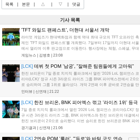
목록
|
본문
|
△
|
▽
|
댓글
기사 목록
'TFT 와일드 팬페스트', 더현대 서울서 개막
라이엇 게임즈가 현대백화점과 함께 역대 최대 규모의 TFT 오프라인 축
제인 'TFT 와일드 팬페스트'를 개최했다. 7일부터 17일까지 더현대 서울
에서 열리며 이후 판교점으로 이동한다. 행사장에는 체험, 스페셜, 무대
존이 마련됐으며 8일 오후 2시 인비테이셔널, 15일 오후 2시 스트리머
게임뉴스 |
김병호
|
23:08
매치, 17일 오후 7시 30분 QWER 공연 등 다채로운 일정이 준비되어 있
다. 사전 예약은 조기 마감될 만큼 큰 인기를 끌고 있다....
[LCK]
데뷔 첫 POM '남궁', "잘해준 팀원들에게 고마워"
한진 브리온이 7일 종로 치지직 롤파크에서 열린 '2026 LoL 챔피언스 코
리아(LCK)' 정규 시즌 3라운드 라이즈 그룹 BNK 피어엑스전에서 2:0으
로 승리하며 그룹 1위로 올라섰다. 개막 2연패 이후 곧바로 2연승을 만
들어내면서 이어질 4라운드에 대한 기대감을 올렸다. 다음은 이날 데뷔
인터뷰 |
신연재
|
21:22
첫 POM을 수상한 '남궁' 남궁성훈의 POM 인터뷰 전문이다....
[LCK]
한진 브리온, BNK 피어엑스 꺾고 '라이즈 1위' 등극
7일 종로 치지직 롤파크에서 열린 '2026 LoL 챔피언스 코리아(LCK)' 정
규 시즌 3라운드 라이즈 그룹, BNK 피어엑스와 한진 브리온의 대결에서
한진 브리온이 2:0으로 승리했다. 이번 승리로 한진 브리온은 BNK 피어
엑스를 제치고 라이즈 그룹 1위로 올라섰다. 1세트, 한진 브리온이 '로머'
경기결과 |
신연재
|
21:06
조우진의 로크를 중심으로 게임을 유리하게 풀어갔다. '...
[LCK]
2연속 POM '룰러', "'듀로'와 바텀 구도 연습