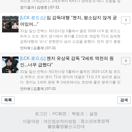
약으로 가져갔으나, 2세트부터 KRX가 판테온과 애니 조합을 앞
세워 반격했습니다. 마지막 3세트에서 프로그의 슈퍼플레이로 승
경기결과 |
김병호
|
07-31
기를 잡은 KRX는 31분경 한타 대승으로 경기를 마무리했습니다.
유칼의 안정적인 활약이 돋보인 이번 경기는 향후 리그 순위 경쟁
[LCK 로드쇼]
임 감독대행 "젠지, 평소답지 않게 굳
3
에 큰 영향을 미칠 전망입니다....
어있어..."
31일 일산 킨텍스 제1전시장 5홀에서 열린 2026 LCK 팀 로드쇼
하우스 오브 젠지 경기에서 젠지를 2:0으로 제압한 T1의 임재현
감독대행과 '오너' 문현준이 승리 소감을 밝혔다. 먼저 경기 총평
에 대해 임재현 감독대행은 "1세트는 큰 실수 없이 깔끔했고, 2세
인터뷰 |
김홍제
|
07-31
트는 초반을 불리하게 시작했으나 비원딜이 아니라 밸류를 믿고
잘 풀어냈다"고 평가했다. '...
[LCK 로드쇼]
젠지 유상욱 감독 "2세트 역전의 원
4
인...너무 급했다"
31일 일산 킨텍스 제1전시장 5홀에서 펼쳐진 2026 LCK 팀 로드
쇼 하우스 오브 젠지 T1과 젠지의 대결은 T1의 2:0 승리로 끝났
다. 젠지는 1세트 완패 후 2세트에서는 초반에 좋은 분위기를 만
들었지만, 잘 성장한 '페이즈'의 활약으로 인해 역전패를 당하며
인터뷰 |
김홍제
|
07-31
로드쇼 첫 경기에 아쉬운 결과를 만들고 말았다. 이하 젠지 유상
욱 감독과 '듀로' 주민규의...
목록
검색
로그인
PC화면
퀵링크
설정
청소년보호정책
이용약관
개인정보처리방침
불법촬영물신고안내