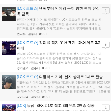
결, 그리고 팀의 성장 과정에 대한 진솔한 이야기를 전했다. Q. 하
우스 오브 젠지에서 2:0으로 승리한...
[LCK 로드쇼]
밴픽부터 인게임 문제 밝힌 젠지 유상
1
욱 감독
젠지가 어제에 이어 또 패배했다. LCK 로드쇼인 하우스 오브 젠
지에서 단 1승도 거두지 못한 아쉬운 결과였다. 패배도 패배지만,
경기력도 좋지 못했다. 어제 T1전과 비슷하게 무기력한 패배도 있
었고, 팀적인 움직임이 많이 둔해보이며 평소 알던 젠지의 모습은
인터뷰 |
김홍제
|
08-01
아니었다. 이하 젠지 유상욱 감독과 '기인' 김기인의 인터뷰 전문
이다. Q. 오늘 경기에 대한 총평...
[LCK 로드쇼]
갈피를 잡지 못한 젠지, DK에게도 0:2
8
패배
젠지의 LCK 로드쇼로 진행된 하우스 오브 젠지 마지막 경기, 디
플러스 기아와 대결에서도 승리를 챙기지 못한 젠지였다. 젠지는
1일 일산 킨텍스 제1전시장 5홀에서 펼쳐진 2026 LCK 팀 로드쇼
하우스 오브 젠지 디플러스 기아와 3라운드 경기에서 0:2로 완패
경기결과 |
김홍제
|
08-01
했다. 2세트 초반, 서로 굉장히 공격적인 움직임을 보여줬다. 미드
부터 바텀, 탑 모두 교전이...
[LCK 로드쇼]
디플러스 기아, 젠지 상대로 1세트 완승
디플러스 기아가 1일 일산 킨텍스 제1전시장 5홀에서 펼쳐진 2026 LCK
팀 로드쇼 하우스 오브 젠지, 젠지와 1세트를 승리하며 지난 EWC 기세
를 계속 이어가고 있다. '루시드' 리 신은 탑 갱킹으로 '기인'의 나르를 깔
끔하게 잡았다. 그리고 '캐니언'의 스카너가 바텀으로 향했을 때 리 신이
경기결과 |
김홍제
|
08-01
다시 탑으로 향해 다이브로 나르를 또 잡았다. 대신 젠지는...
[LCK]
농심, BFX 2:1로 잡고 3라운드 2연승 성공
1