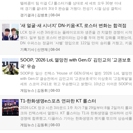
텔레콤이 팀 이걸 CJ 롤스터가를 상대로 세 세트 모두 30분 이내
에 경기를 끝내며 3대 0 완승을 거뒀다. 전성기 시절 삼성 갤럭시
의 탈수기 운영을 재현한 팀 삼성 텔레콤은 전 라인의 고른 성장
경기결과 |
김병호
|
08-04
과 압도적인 운영 능력을 선보이며 상대를 제압했고, 3세트 블라
인드 픽까지 완벽하게 가져오며 압도적인 경기력으로 승리를 확
'새 얼굴·새 시너지' DN-키움-KT, 로스터 변화는 합격점
정 지었다....
LCK 정규 시즌 3라운드는 플레이오프와 생존을 건 치열한 경쟁이 시작
됐다. 일부 팀은 로스터 변경이라는 강수를 두며 전력 강화를 꾀했는데,
DN 수퍼스는 정글러 ‘샤벨’ 영입으로 122일 만의 승리를 거뒀고, 키움
DRX는 ‘에이밍’ 합류 후 즉각적인 승리를 따냈다. kt 롤스터는 내부 갈등
기획기사 |
신연재
|
08-04
으로 원딜을 ‘펜리르’로 교체했으나 T1과 한화생명을 연파하며 우려를
불식시켰다. 오는 5일부터 3라운드 2주 차가 시작되는 가운데, 변화를
SOOP, '2026 LoL 멸망전 with Gen.G' 김민교의 '교권보호
준 팀들이 상승세를 이어갈지 주목된다....
국' 우승
SOOP은 일산 킨텍스 'House of GEN.G'에서 열린 '2026 LoL 멸망전
with Gen.G' 결승전에서 김민교의 '교권보호국'이 이상호의 '고점폭발'을
세트 스코어 2대1로 꺾고 우승했다고 밝혔다. 10년간 이어온 SOOP의
대표 e스포츠 콘텐츠인 멸망전은 스트리머들이 팀을 구성해 대결하는
게임뉴스 |
김동휘
|
08-03
방식으로, 이번 결승은 Gen.G와의 협업으로 진행됐다. 우승팀 교권보호
국은 상금 2,500만 원과 젠지 선수 합동 방송 기회를 얻었으며, 파이널
T1-한화생명e스포츠 연파한 KT 롤스터
MVP는 김레인이 선정되었다. 이번 행사는 많은 팬들의 관심을 모으며
2026 LCK 정규 시즌 3라운드 1주 차가 7월 29일부터 8월 2일까지 롤파
성황리에 종료되었다....
크와 킨텍스에서 열렸다. KT 롤스터는 T1과 한화생명을 연파하며 선두
경쟁에 합류했고, 디플러스 기아는 한화생명과 젠지를 꺾으며 상승세를
입증했다. 라이즈 그룹에서는 농심 레드포스가 유일하게 2연승을 기록
게임뉴스 |
김동휘
|
08-03
했으며, DN 수퍼스는 18연패를 끊고 4개월 만에 귀중한 승리를 챙겼다.