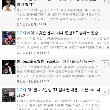
2
많이 했다"
젠지 e스포츠가 7일 종로 치지직 롤파크에서 열린 '2026 LoL 챔
피언스 코리아(LCK)' 정규 시즌 3라운드 레전드 그룹 kt 롤스터전
에서 2:0으로 승리했다. 1세트는 퍼펙트 승리, 2세트도 1만 차이
를 벌리며 25분 만에 승리하면서 말 그대로 압도적인 경기력을 선
인터뷰 |
신연재
|
19:01
보였다. '룰러' 박재혁은 1세트 코그모, 2세트 이즈리얼로 맹활약
하며 POM에 선정됐...
[LCK]
기억 되찾은 젠지, 기세 좋던 KT 상대로 완승
젠지가 기억을 찾았다. 한화생명e스포츠에 이어 이번에는 연승을 달리
던 KT를 압도적인 경기력으로 꺾었다. 7일 종로 치지직 롤파크에서 열린
'2026 LoL 챔피언스 코리아(LCK)' 정규 시즌 3라운드 레전드 그룹, kt 롤
스터와 젠지 e스포츠의 대결에서 젠지가 압승을 거뒀다. 개막주까지만
경기결과 |
신연재
|
18:43
해도 급격하게 흔들리던 젠지였지만, 기억을 되찾기라도 한 듯 1,...
한국e스포츠협회, e스포츠 국가대표 유니폼 공개
2
한국e스포츠협회가 한국 도자기의 절제미와 강인함을 담은 e스
포츠 국가대표 공식 유니폼과 캡슐 컬렉션을 공개했다. 이번 유니
폼은 아시안게임 및 사전 행사에서 착용될 예정이며, 일상복으로
구성된 컬렉션은 오는 8월 28일부터 골스튜디오 공식 홈페이지
게임뉴스 |
김규만
|
17:04
와 무신사, 오프라인 매장에서 판매된다. 다만 아시안게임 결선에
서는 대회 규정에 따라 별도의 유니폼을 착용할 계획이다....
[LCK]
'DK 완파·2연승' T1 임재현 대행, "기본부터 다
3
잡았다"
T1이 6일 종로 치지직 롤파크에서 열린 '2026 LoL 챔피언스 코리
아(LCK)' 정규 시즌 3라운드 레전드 그룹, 디플러스 기아전에서
2:0 완승을 거뒀다. 개막 첫 경기에서 kt 롤스터에게 일격을 맞았