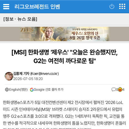
리그오브레전드
인벤
[정보 · 뉴스 모음]
[MSI]
한화생명 '제우스' "오늘은 완승했지만,
G2는 여전히 까다로운 팀"
김홍제 기자
(
Koer@inven.co.kr
)
2026-07-05 18:20
English(영문)
Google 선호 출처 추가
0
4
한화생명e스포츠가 5일 대전컨벤션센터 제2 전시장에서 펼쳐진 '2026 LoL
미드 시즌 인비테이셔널(MSI)' 브라켓 스테이지 승자조 2라운드에서 유럽의
맹주 G2 e스포츠를 3:0으로 격파했다. G2는 1세트부터 독특한 픽, 교전을 통
한 변수를 적극적으로 내세우며 한화생명의 틈을 노렸지만, 한화생명이 흔들리