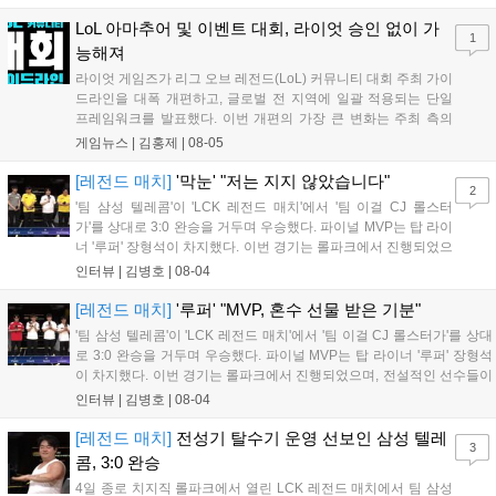
탈락전에서는 키움 DRX가 한진 브리온을 상대로 '패승...
LoL 아마추어 및 이벤트 대회, 라이엇 승인 없이 가
1
능해져
라이엇 게임즈가 리그 오브 레전드(LoL) 커뮤니티 대회 주최 가이
드라인을 대폭 개편하고, 글로벌 전 지역에 일괄 적용되는 단일
프레임워크를 발표했다. 이번 개편의 가장 큰 변화는 주최 측의
자율성 보장이다. 그동안 대회를 개최할 때 필요했던 라이엇 게임
게임뉴스 |
김홍제
|
08-05
즈의 사전 승인 절차가 대부분 폐지되었으며, 주최 측은 간소화된
현황 양식만 제출하면 PC방 LAN 대회...
[레전드 매치]
'막눈' "저는 지지 않았습니다"
2
'팀 삼성 텔레콤'이 'LCK 레전드 매치'에서 '팀 이걸 CJ 롤스터
가'를 상대로 3:0 완승을 거두며 우승했다. 파이널 MVP는 탑 라이
너 '루퍼' 장형석이 차지했다. 이번 경기는 롤파크에서 진행되었으
며, 전설적인 선수들이 모여 수준 높은 경기력을 선보였다. 선수
인터뷰 |
김병호
|
08-04
들은 오랜만에 팬들과 소통하며 즐거운 시간을 보냈고, 향후에도
이러한 레전드 매치가 다시 열리기를 희망하며 경기를 성공적으
[레전드 매치]
'루퍼' "MVP, 혼수 선물 받은 기분"
로 마무리했다....
'팀 삼성 텔레콤'이 'LCK 레전드 매치'에서 '팀 이걸 CJ 롤스터가'를 상대
로 3:0 완승을 거두며 우승했다. 파이널 MVP는 탑 라이너 '루퍼' 장형석
이 차지했다. 이번 경기는 롤파크에서 진행되었으며, 전설적인 선수들이
모여 수준 높은 경기력을 선보였다. 선수들은 오랜만에 팬들과 소통하며
인터뷰 |
김병호
|
08-04
즐거운 시간을 보냈고, 향후에도 이러한 레전드 매치가 다시 열리기를
희망하며 경기를 성공적으로 마무리했다....
[레전드 매치]
전성기 탈수기 운영 선보인 삼성 텔레
3
콤, 3:0 완승
4일 종로 치지직 롤파크에서 열린 LCK 레전드 매치에서 팀 삼성