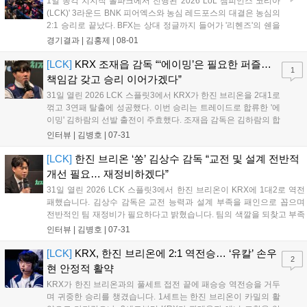
1일 종각 치지직 롤파크에서 진행된 '2026 LoL 챔피언스 코리아
(LCK)' 3라운드 BNK 피어엑스와 농심 레드포스의 대결은 농심의
2:1 승리로 끝났다. BFX는 상대 정글까지 들어가 '리헨즈'의 쉔을
잡고 먼저 첫 킬을 따냈다. '랩터'의 자르반은 탑으로 향해 '킹겐'의
경기결과 |
김홍제
|
08-01
럼블까지 잡아냈고, 1세트 적극적으로 상대 정글에 또 들어갔지
만 농심이 자르반...
[LCK]
KRX 조재읍 감독 “‘에이밍’은 필요한 퍼즐…
1
책임감 갖고 승리 이어가겠다”
31일 열린 2026 LCK 스플릿3에서 KRX가 한진 브리온을 2대1로
꺾고 3연패 탈출에 성공했다. 이번 승리는 트레이드로 합류한 '에
이밍' 김하람의 선발 출전이 주효했다. 조재읍 감독은 김하람의 합
류가 팀의 미드-정글진에 큰 도움이 될 것이라며 만족감을 표했
인터뷰 |
김병호
|
07-31
다. 조 감독은 기존 선수들에 대한 고마움을 전하는 한편, 남은 경
기에서도 좋은 성적을 거두기 위해 철저히 준비하겠다는 포부를
[LCK]
한진 브리온 ‘쏭’ 김상수 감독 “교전 및 설계 전반적
밝혔다....
개선 필요… 재정비하겠다”
31일 열린 2026 LCK 스플릿3에서 한진 브리온이 KRX에 1대2로 역전
패했습니다. 김상수 감독은 교전 능력과 설계 부족을 패인으로 꼽으며
전반적인 팀 재정비가 필요하다고 밝혔습니다. 팀의 색깔을 되찾고 부족
한 점을 보완해 다음 경기에서는 반드시 발전된 모습으로 돌아오겠다고
인터뷰 |
김병호
|
07-31
다짐했습니다. 팬들의 응원에 감사함을 전하며 남은 기간 동안 철저한
분석과 회의를 통해 경기력을 개선하겠다는 의지를 보였습니다....
[LCK]
KRX, 한진 브리온에 2:1 역전승… ‘유칼’ 손우
2
현 안정적 활약
KRX가 한진 브리온과의 풀세트 접전 끝에 패승승 역전승을 거두
며 귀중한 승리를 챙겼습니다. 1세트는 한진 브리온이 카밀의 활