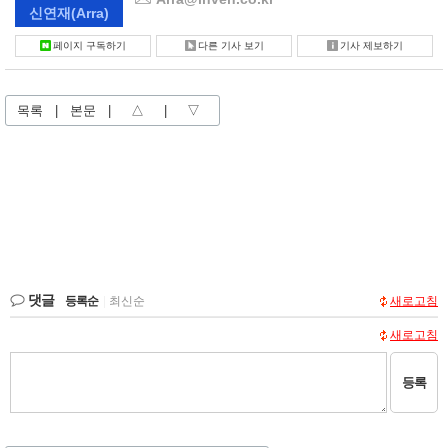
신연재
(Arra)
페이지 구독하기
다른 기사 보기
기사 제보하기
목록
|
본문
|
△
|
▽
댓글
등록순
|
최신순
새로고침
새로고침
등록