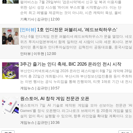
펄어비스는 7월 29일부터 '검은사막'에서 신규 및 복귀 이용자를
위한 상시 성장 시스템 '하이퍼 부스트'를 시작했습니다. 이는 단
순히 최고 레벨을 제공하는 것이 아니라, 시즌 캐릭터 육성, 올비
아 아카데미 수료, 아침의 나라 설화 진행 등 4단계 과정을 통해
기획기사 |
김규만
|
12:00
게임에 적응하며 공방합 750을 목표로 성장하는 구조입니다. 이
용자는 과제를 완수하며 동(V) 투발라 장비와 검은별 무기, 카라
[인터뷰]
1호 인디전문 퍼블리셔, '레드브릭하우스'
자드 장신구 등을 획득해 주요 콘텐츠에 진입할 수 있습니다....
지난 6월 인디게임 전문 퍼블리셔 레드브릭하우스가 문을 열었다. 네오
위즈 투자사업본부에서 함께 일하던 세 사람이 나와 세운 회사다. 본부
장이던 홍지철과 인디투자실장이던 김혁진이 공동대표를, 중국사업실
장이던 이민정이 이사를 맡았다. 출범 한 달여 만에 위메이드맥스의 전
인터뷰 |
이두현
|
12:00
략적 투자와 카카오벤처스 등 5개 벤처캐피털의 재무적 투자가 연달아
들어왔다. 서비스 중인...
3주간 즐기는 인디 축제, BIC 2026 온라인 전시 시작
부산인디커넥트페스티벌 2026 온라인 페스티벌이 8월 7일 개막해 28일
까지 총 22일간 개최됩니다. 부산시와 부산정보산업진흥원 등이 주최하
는 이번 행사는 공식 누리집을 통해 진행되며, 티켓 1매로 기간 내 전시
작을 제한 없이 체험할 수 있습니다. 일반 및 루키 부문 등 다양한 인디게
게임뉴스 |
김규만
|
10:57
임을 선보이며 개발자와의 소통 기능도 제공합니다. 장소 제약 없이 전
세계 누구나 참여 가능한 이번 행사는 역대 최대 규모로 열려 인디게임
원스토어, AI 창작 게임 전문관 오픈
생태계 확장에 기여할 전망입니다....
원스토어가 7일 AI 기술로 제작된 게임을 모아 선보이는 전문관 ‘AI
Games’를 정식 오픈했다. 라그나로크 브레이커 등 20종의 게임을 별도
설치 없이 즉시 실행할 수 있으며, 향후 라인업을 확대할 계획이다. 오는
11일부터는 게임 실행 시 할인 쿠폰을 지급하는 오픈 기념 이벤트도 진
게임뉴스 |
김규만
|
10:36
행된다. 이번 서비스는 누구나 AI를 활용해 게임을 제작하고 유통할 수
있는 환경을 조성해 창작자와 이용자 모두에게 새로운 경험을 제공할 것