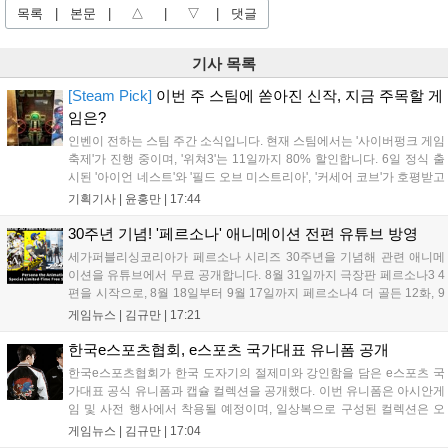
목록
|
본문
|
△
|
▽
|
댓글
기사 목록
[Steam Pick]
이번 주 스팀에 쏟아진 신작, 지금 주목할 게
임은?
인벤이 전하는 스팀 주간 소식입니다. 현재 스팀에서는 '사이버펑크 게임
축제'가 진행 중이며, '위쳐3'는 11일까지 80% 할인합니다. 6일 정식 출
시된 '아이언 네스트'와 '필드 오브 미스트리아', '커세어 코브'가 호평받고
있습니다. 한편, 7일 출시된 '마블 투혼'은 태그 시스템에 대한 호불호가
기획기사 |
윤홍만
|
17:44
갈리며 복합적 평가를 기록 중입니다. 유비소프트의 '고스트리콘: 와일드
랜드'는 7년 만의 대규모 업데이트 '라스트 라이츠'와 함께 95% 할인 중
30주년 기념! '페르소나' 애니메이션 전편 유튜브 방영
입니다....
세가퍼블리싱코리아가 페르소나 시리즈 30주년을 기념해 관련 애니메
이션을 유튜브에서 무료 공개합니다. 8월 31일까지 극장판 페르소나3 4
편을 시작으로, 8월 18일부터 9월 17일까지 페르소나4 더 골든 12화, 9
월 15일부터 10월 14일까지 페르소나5 시리즈가 순차 공개됩니다. 또한
게임뉴스 |
김규만
|
17:21
8월 16일까지 SNS를 통해 축하 메시지를 모집하며, 선정된 내용은 기념
영상 및 대형 전광판에 소개될 예정입니다....
한국e스포츠협회, e스포츠 국가대표 유니폼 공개
한국e스포츠협회가 한국 도자기의 절제미와 강인함을 담은 e스포츠 국
가대표 공식 유니폼과 캡슐 컬렉션을 공개했다. 이번 유니폼은 아시안게
임 및 사전 행사에서 착용될 예정이며, 일상복으로 구성된 컬렉션은 오
는 8월 28일부터 골스튜디오 공식 홈페이지와 무신사, 오프라인 매장에
게임뉴스 |
김규만
|
17:04
서 판매된다. 다만 아시안게임 결선에서는 대회 규정에 따라 별도의 유