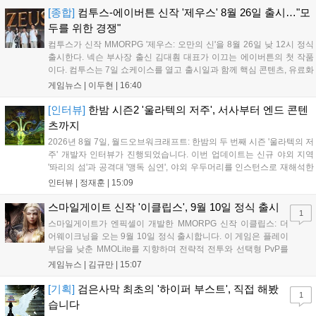
니폼을 착용할 계획이다....
[종합]
컴투스-에이버튼 신작 '제우스' 8월 26일 출시…"모
두를 위한 경쟁"
컴투스가 신작 MMORPG '제우스: 오만의 신'을 8월 26일 낮 12시 정식
출시한다. 넥슨 부사장 출신 김대훤 대표가 이끄는 에이버튼의 첫 작품
이다. 컴투스는 7일 쇼케이스를 열고 출시일과 함께 핵심 콘텐츠, 유료화
정책, 운영 방향을 공개했다. 캐릭터명 선점은 8월 13일 오후 8시 시작한
게임뉴스 |
이두현
|
16:40
다. '제우스: 오만의 신'은 최고신 제우스의 오만으로 균열이...
[인터뷰]
한밤 시즌2 '울라텍의 저주', 서사부터 엔드 콘텐
츠까지
2026년 8월 7일, 월드오브워크래프트: 한밤의 두 번째 시즌 '울라텍의 저
주' 개발자 인터뷰가 진행되었습니다. 이번 업데이트는 신규 야외 지역
'똬리의 섬'과 공격대 '맹독 심연', 야외 우두머리를 인스턴스로 재해석한
'소굴'을 포함합니다. 개발진은 하우징 시스템 개선 및 신화+ 던전 로테이
인터뷰 |
정재훈
|
15:09
션, 공격대 보상 강화 등을 예고하며, 한국 팬들의 열정적인 성원에 감사
를 표했습니다....
스마일게이트 신작 '이클립스', 9월 10일 정식 출시
1
스마일게이트가 엔픽셀이 개발한 MMORPG 신작 이클립스: 더
어웨이크닝을 오는 9월 10일 정식 출시합니다. 이 게임은 플레이
부담을 낮춘 MMOLite를 지향하며 전략적 전투와 선택형 PvP를
특징으로 합니다. 현재 공식 홈페이지와 앱 마켓에서 사전등록을
게임뉴스 |
김규만
|
15:07
진행 중이며 참여자에게는 초월 소환권 등 다양한 보상을 제공합
니다. 또한 카카오톡 채널 추가 시 주차별 스페셜 쿠폰과 한정 스
[기획]
검은사막 최초의 '하이퍼 부스트', 직접 해봤
1
킨, 경품 이벤트 등 풍성한 혜택을 마련해 이용자들의 기대를 모
습니다
으고 있습니다....