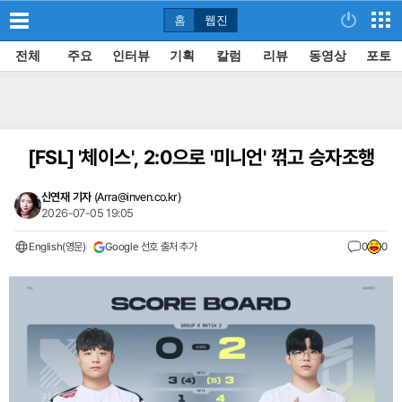
홈
웹진
전체
주요
인터뷰
기획
칼럼
리뷰
동영상
포토
[FSL]
'체이스', 2:0으로 '미니언' 꺾고 승자조행
신연재 기자
(
Arra@inven.co.kr
)
2026-07-05 19:05
English(영문)
Google 선호 출처 추가
0
0