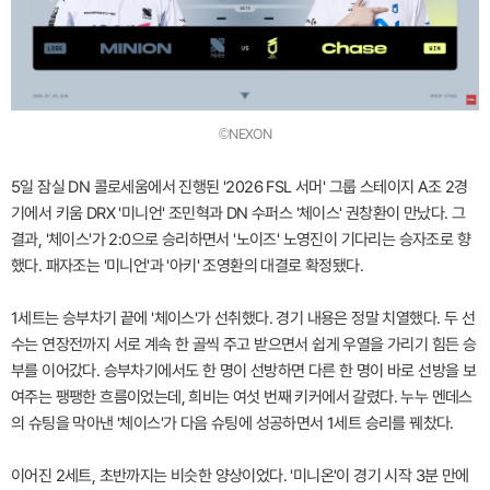
©NEXON
5일 잠실 DN 콜로세움에서 진행된 '2026 FSL 서머' 그룹 스테이지 A조 2경
기에서 키움 DRX '미니언' 조민혁과 DN 수퍼스 '체이스' 권창환이 만났다. 그
결과, '체이스'가 2:0으로 승리하면서 '노이즈' 노영진이 기다리는 승자조로 향
했다. 패자조는 '미니언'과 '아키' 조영환의 대결로 확정됐다.
1세트는 승부차기 끝에 '체이스'가 선취했다. 경기 내용은 정말 치열했다. 두 선
수는 연장전까지 서로 계속 한 골씩 주고 받으면서 쉽게 우열을 가리기 힘든 승
부를 이어갔다. 승부차기에서도 한 명이 선방하면 다른 한 명이 바로 선방을 보
여주는 팽팽한 흐름이었는데, 희비는 여섯 번째 키커에서 갈렸다. 누누 멘데스
의 슈팅을 막아낸 '체이스'가 다음 슈팅에 성공하면서 1세트 승리를 꿰찼다.
이어진 2세트, 초반까지는 비슷한 양상이었다. '미니온'이 경기 시작 3분 만에