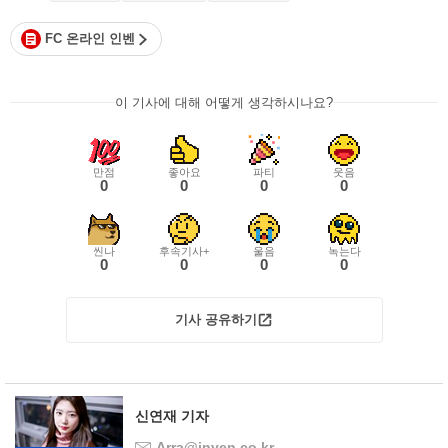
FC 온라인 인벤
이 기사에 대해 어떻게 생각하시나요?
만점
좋아요
파티
웃음
0
0
0
0
씬나
후속기사+
울음
녹는다
0
0
0
0
기사 공유하기
신연재 기자
Arra@inven.co.kr