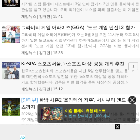
시작된 스팀 플레이 테스트에서 3일 만에 참가자 3만 명을 돌파하며 큰
관심을 받고 있습니다. 오리 외계인이 보스를 피해 탈출하는 이 게임은
최대 4인 협동을 지원하며, 소음 관리와 물리 법칙을 활용한 전략적 플레
게임뉴스 |
김규만
|
15:41
이가 핵심입니다. 라인게임즈는 수집된 이용자 피드백을 반영해 게임성
을 개선 중이며, 상세 정보는 스팀 페이지에서 확인 가능합니다....
그라비티 게임 어라이즈(GGA), '도쿄 게임 던전13' 참가
그라비티 게임 어라이즈(GGA)가 오는 8월 8일 오전 11시부터 오후 5시
까지 일본 도쿄도립 산업무역센터 하마마쓰초관에서 열리는 인디 게임
전시회 ‘도쿄 게임 던전 13’에 참가합니다. GGA는 이번 행사에서
‘JALECO ARCADE COLLECTION’ 시리즈의 미공개 작품 12종을 최초
게임뉴스 |
김규만
|
15:38
공개하며, ‘다함께 쿠키요미. 월드 한국 Ver.’ 등 다양한 인디 게임을 선보
입니다. 시연 참여 관람객에게는 선착순으로 특별 굿즈를 증정하며, 인
KeSPA-스포츠서울, 'e스포츠 대상' 공동 개최 추진
1
디 게임 생태계 활성화와 신규 타이틀 반응 확인을 목표로 합니다....
한국e스포츠협회와 스포츠서울은 지난 6일 업무협약을 맺고 올
해 대한민국 e스포츠 발전을 위한 ‘e스포츠 대상’을 공동 개최하
기로 합의했습니다. 양측은 이번 협약을 통해 시상식의 공정성과
전문성을 강화하고 MZ세대를 겨냥한 미디어 영향력을 확대해 e
게임뉴스 |
김규만
|
15:12
스포츠 전 종목을 아우르는 대표 연례 행사로 육성할 계획입니다.
김영만 회장은 10년 만에 재추진되는 이번 시상식이 e스포츠의
[인터뷰]
한밤 시즌2 '울라텍의 저주', 서사부터 엔드 콘텐
성과와 가치를 널리 알리는 권위 있는 행사가 되도록 노력하겠다
츠까지
고 밝혔습니다....
이환 플레이 유형 테스트!
2026년 8월 7일, 월드오브워크래프트: 한밤의 두 번째 시즌 '울라텍의 저
이벤트 참여하면 1,000 이니
주' 개발자 인터뷰가 진행되었습니다. 이번 업데이트는 신규 야외 지역
'똬리의 섬'과 공격대 '맹독 심연', 야외 우두머리를 인스턴스로 재해석한
'소굴'을 포함합니다. 개발진은 하우징 시스템 개선 및 신화+ 던전 로테이
인터뷰 |
정재훈
|
15:09
션, 공격대 보상 강화 등을 예고하며, 한국 팬들의 열정적인 성원에 감사
AD