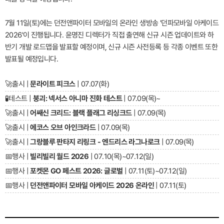
7월 11일(토)에는 던전앤파이터 모바일의 온라인 생방송 '던파모바일 아케이드
2026'이 진행됩니다. 윤명진 디렉터가 직접 출연해 신규 시즌 업데이트와 하
반기 개발 로드맵을 발표할 예정이며, 신규 시즌 사전등록 등 각종 이벤트 또한
발표될 예정입니다.
🚀
출시 |
문라이트 피크스
| 07.07(화)
🧪
테스트 |
붕괴: 넥서스 아니마 진화 테스트
| 07.09(목)~
🚀
출시 |
어쌔신 크리드: 블랙 플래그 리싱크드
| 07.09(목)
🚀
출시 |
에코스 오브 아인크라드
| 07.09(목)
🚀
출시 |
그랑블루 판타지 리링크 - 엔드리스 라그나로크
| 07.09(목)
📅
행사 |
빌리빌리 월드 2026
| 07.10(목)~07.12(일)
📅
행사 |
포켓몬 GO 페스트 2026: 글로벌
| 07.11(토)~07.12(일)
📅
행사 |
던전앤파이터 모바일 아케이드 2026 온라인
| 07.11(토)