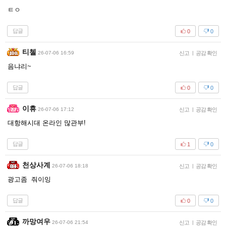
ㅌㅇ
답글
0
0
티첼
26-07-06 16:59
신고
|
공감 확인
음냐리~
답글
0
0
이휴
26-07-06 17:12
신고
|
공감 확인
대항해시대 온라인 많관부!
답글
1
0
천상사계
26-07-06 18:18
신고
|
공감 확인
광고좀 줘이잉
답글
0
0
까망여우
26-07-06 21:54
신고
|
공감 확인