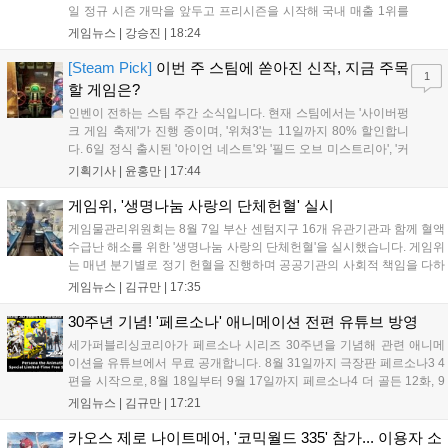
일 정규 시즌 개막을 앞두고 프리시즌을 시작해 국내 매출 1위를
기록했습니다. 25주년을 맞은 '고스트 리콘' 시리즈는 8월 6일 쇼
게임뉴스 |
강승진
|
18:24
케이스와 함께 대규모 할인을 진행하며 순위가 급상승했고, 신작
'마블 투혼: 파이팅 소울즈'와 레트로 수리 시뮬레이션 '리스토
[Steam Pick]
이번 주 스팀에 쏟아진 신작, 지금 주목
1
리'도 스팀에 정식 출시되었습니다....
할 게임은?
인벤이 전하는 스팀 주간 소식입니다. 현재 스팀에서는 '사이버펑
크 게임 축제'가 진행 중이며, '위쳐3'는 11일까지 80% 할인합니
다. 6일 정식 출시된 '아이언 네스트'와 '필드 오브 미스트리아', '커
세어 코브'가 호평받고 있습니다. 한편, 7일 출시된 '마블 투혼'은
기획기사 |
윤홍만
|
17:44
태그 시스템에 대한 호불호가 갈리며 복합적 평가를 기록 중입니
다. 유비소프트의 '고스트리콘: 와일드랜드'는 7년 만의 대규모 업
게임위, '생명나눔 사랑의 단체헌혈' 실시
데이트 '라스트 라이츠'와 함께 95% 할인 중입니다....
게임물관리위원회는 8월 7일 부산 센텀지구 16개 유관기관과 함께 혈액
수급난 해소를 위한 '생명나눔 사랑의 단체헌혈'을 실시했습니다. 게임위
는 매년 분기별로 정기 헌혈을 진행하며 공공기관의 사회적 책임을 다하
고 있으며, 이번 행사에는 영화진흥위원회 등 14개 기관 임직원이 동참
게임뉴스 |
김규만
|
17:35
해 생명 나눔을 실천했습니다. 서태건 위원장은 이웃의 생명을 지키는
따뜻한 실천에 참여한 모든 임직원에게 감사의 뜻을 전하며 헌혈 문화
30주년 기념! '페르소나' 애니메이션 전편 유튜브 방영
확산에 앞장섰습니다....
세가퍼블리싱코리아가 페르소나 시리즈 30주년을 기념해 관련 애니메
이션을 유튜브에서 무료 공개합니다. 8월 31일까지 극장판 페르소나3 4
편을 시작으로, 8월 18일부터 9월 17일까지 페르소나4 더 골든 12화, 9
월 15일부터 10월 14일까지 페르소나5 시리즈가 순차 공개됩니다. 또한
게임뉴스 |
김규만
|
17:21
8월 16일까지 SNS를 통해 축하 메시지를 모집하며, 선정된 내용은 기념
영상 및 대형 전광판에 소개될 예정입니다....
카오스 제로 나이트메어, '코믹월드 335' 참가... 이용자 소