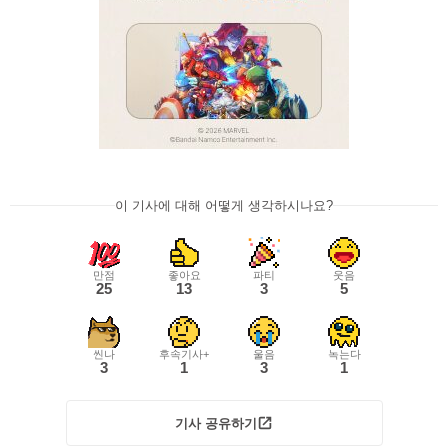
이 기사에 대해 어떻게 생각하시나요?
만점
좋아요
파티
웃음
25
13
3
5
씬나
후속기사+
울음
녹는다
3
1
3
1
기사 공유하기