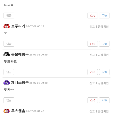
ㅌㅍㅇ
답글
0
0
보푸라기
26-07-08 00:19
신고
|
공감 확인
dd
답글
0
0
눈물에항구
26-07-08 00:49
신고
|
공감 확인
투표완료
답글
0
0
제니스당근
26-07-08 00:50
신고
|
공감 확인
투완~~
답글
0
0
후쵸핸솜
26-07-08 01:47
신고
|
공감 확인