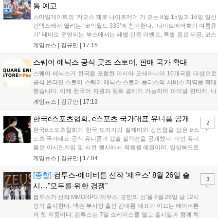
통 예고
스마일게이트의 ‘카오스 제로 나이트메어’가 오는 8월 15일과 16일 일산
킨텍스에서 열리는 ‘코믹월드 335’에 참가한다. ‘나이트메어호의 여름휴
가’ 테마로 운영되는 부스에서는 레벨 인증 이벤트, 특별 음료 제공, 코스
프레 모델 포토존 등 다채로운 행사가 진행된다. 유명 코스어 7인이 캐릭
게임뉴스 |
김규만
|
17:15
터로 변신해 이용자를 맞이하며, SNS 인증 시 추가 굿즈도 증정한다. 자
세한 정보는 공식 커뮤니티에서 확인 가능하다....
스퀘어 에닉스 공식 굿즈 스토어, 판매 국가 확대
스퀘어 에닉스가 한국을 포함한 아시아·오세아니아 10개국을 대상으로
공식 온라인 스토어 스퀘어 에닉스 스토어 플러스의 서비스 지역을 확대
했습니다. 이제 한국어 지원과 원화 결제가 가능하며 파이널 판타지, 니
어 등 주요 게임의 피규어, 굿즈를 구매할 수 있습니다. 신상품이 순차적
게임뉴스 |
김규만
|
17:13
으로 추가될 예정이며 이용자는 사이트에서 국가를 한국으로 설정해 이
용 가능합니다....
한국e스포츠협회, e스포츠 국가대표 유니폼 공개
2
한국e스포츠협회가 한국 도자기의 절제미와 강인함을 담은 e스
포츠 국가대표 공식 유니폼과 캡슐 컬렉션을 공개했다. 이번 유니
폼은 아시안게임 및 사전 행사에서 착용될 예정이며, 일상복으로
구성된 컬렉션은 오는 8월 28일부터 골스튜디오 공식 홈페이지
게임뉴스 |
김규만
|
17:04
와 무신사, 오프라인 매장에서 판매된다. 다만 아시안게임 결선에
서는 대회 규정에 따라 별도의 유니폼을 착용할 계획이다....
[종합]
컴투스-에이버튼 신작 '제우스' 8월 26일 출
3
시…"모두를 위한 경쟁"
컴투스가 신작 MMORPG '제우스: 오만의 신'을 8월 26일 낮 12시
정식 출시한다. 넥슨 부사장 출신 김대훤 대표가 이끄는 에이버튼
의 첫 작품이다. 컴투스는 7일 쇼케이스를 열고 출시일과 함께 핵