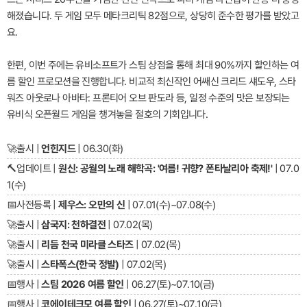
해졌습니다. 두 게임 모두 메타크리틱 82점으로, 상당히 준수한 평가를 받았고
요.
한편, 이번 주에는 유비소프트가 스팀 상점을 통해 최대 90%까지 할인하는 여
름 할인 프로모션을 진행합니다. 비교적 최신작인 어쌔신 크리드 섀도우, 스타
워즈 아웃로나 아바타: 프론티어 오브 판도라 등, 일정 수준의 맛은 보장되는
유비식 오픈월드 게임을 챙겨놓을 절호의 기회입니다.
🚀
출시 |
언힌지드
| 06.30(화)
🔨
업데이트 |
원신: 공월의 노래 해학곡: '여름! 귀향? 폰타날리아 축제!'
| 07.0
1(수)
📅
사전등록 |
제우스: 오만의 신
| 07.01(수)~07.08(수)
🚀
출시 |
삼국지: 천하결전
| 07.02(목)
🚀
출시 |
리듬 천국 미라클 스타즈
| 07.02(목)
🚀
출시 |
스타폭스(한국 정발)
| 07.02(목)
📅
행사 |
스팀 2026 여름 할인
| 06.27(토)~07.10(금)
📅
행사 |
코에이테크모 여름 할인
| 06.27(토)~07.10(금)