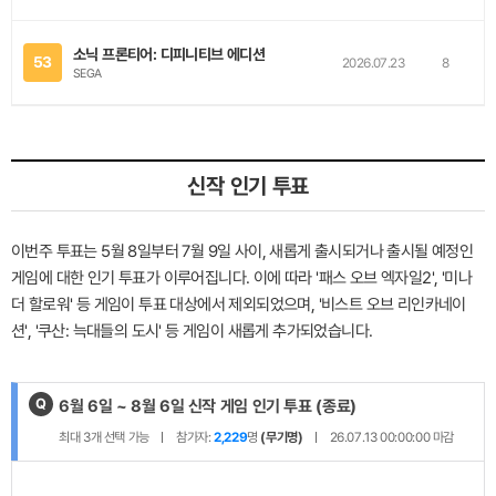
소닉 프론티어: 디피니티브 에디션
53
2026.07.23
8
SEGA
신작 인기 투표
이번주 투표는 5월 8일부터 7월 9일 사이, 새롭게 출시되거나 출시될 예정인
게임에 대한 인기 투표가 이루어집니다. 이에 따라 '패스 오브 엑자일2', '미나
더 할로워' 등 게임이 투표 대상에서 제외되었으며, '비스트 오브 리인카네이
션', '쿠산: 늑대들의 도시' 등 게임이 새롭게 추가되었습니다.
Q
제
6월 6일 ~ 8월 6일 신작 게임 인기 투표
(종료)
목
최대
3
개 선택 가능
참가자:
2,229
명
(무기명)
26.07.13 00:00:00
마감
: