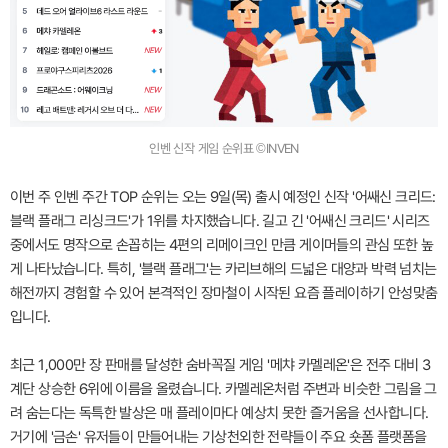
인벤 신작 게임 순위표 ©INVEN
이번 주 인벤 주간 TOP 순위는 오는 9일(목) 출시 예정인 신작 '어쌔신 크리드:
블랙 플래그 리싱크드'가 1위를 차지했습니다. 길고 긴 '어쌔신 크리드' 시리즈
중에서도 명작으로 손꼽히는 4편의 리메이크인 만큼 게이머들의 관심 또한 높
게 나타났습니다. 특히, '블랙 플래그'는 카리브해의 드넓은 대양과 박력 넘치는
해전까지 경험할 수 있어 본격적인 장마철이 시작된 요즘 플레이하기 안성맞춤
입니다.
최근 1,000만 장 판매를 달성한 숨바꼭질 게임 '메챠 카멜레온'은 전주 대비 3
계단 상승한 6위에 이름을 올렸습니다. 카멜레온처럼 주변과 비슷한 그림을 그
려 숨는다는 독특한 발상은 매 플레이마다 예상치 못한 즐거움을 선사합니다.
거기에 '금손' 유저들이 만들어내는 기상천외한 전략들이 주요 숏폼 플랫폼을