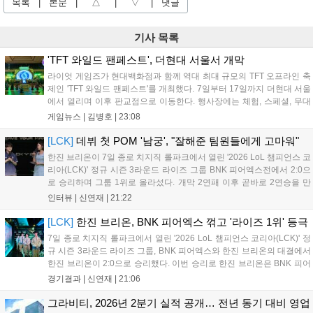
목록
|
본문
|
△
|
▽
|
댓글
기사 목록
'TFT 와일드 팬페스트', 더현대 서울서 개막
라이엇 게임즈가 현대백화점과 함께 역대 최대 규모의 TFT 오프라인 축
제인 'TFT 와일드 팬페스트'를 개최했다. 7일부터 17일까지 더현대 서울
에서 열리며 이후 판교점으로 이동한다. 행사장에는 체험, 스페셜, 무대
존이 마련됐으며 8일 오후 2시 인비테이셔널, 15일 오후 2시 스트리머
게임뉴스 |
김병호
|
23:08
매치, 17일 오후 7시 30분 QWER 공연 등 다채로운 일정이 준비되어 있
다. 사전 예약은 조기 마감될 만큼 큰 인기를 끌고 있다....
[LCK]
데뷔 첫 POM '남궁', "잘해준 팀원들에게 고마워"
한진 브리온이 7일 종로 치지직 롤파크에서 열린 '2026 LoL 챔피언스 코
리아(LCK)' 정규 시즌 3라운드 라이즈 그룹 BNK 피어엑스전에서 2:0으
로 승리하며 그룹 1위로 올라섰다. 개막 2연패 이후 곧바로 2연승을 만
들어내면서 이어질 4라운드에 대한 기대감을 올렸다. 다음은 이날 데뷔
인터뷰 |
신연재
|
21:22
첫 POM을 수상한 '남궁' 남궁성훈의 POM 인터뷰 전문이다....
[LCK]
한진 브리온, BNK 피어엑스 꺾고 '라이즈 1위' 등극
7일 종로 치지직 롤파크에서 열린 '2026 LoL 챔피언스 코리아(LCK)' 정
규 시즌 3라운드 라이즈 그룹, BNK 피어엑스와 한진 브리온의 대결에서
한진 브리온이 2:0으로 승리했다. 이번 승리로 한진 브리온은 BNK 피어
엑스를 제치고 라이즈 그룹 1위로 올라섰다. 1세트, 한진 브리온이 '로머'
경기결과 |
신연재
|
21:06
조우진의 로크를 중심으로 게임을 유리하게 풀어갔다. '...
그라비티, 2026년 2분기 실적 공개… 전년 동기 대비 영업