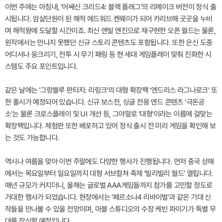
이번 주에는 마침내, '어쌔신 크리드4: 블랙 플래그'의 리메이크 버전이 정식 출
시됩니다. 암살단원이 된 해적 에드워드 켄웨이가 되어 카리브해 곳곳을 누비
며 해적왕에 도달할 시간이죠. 최신 앤빌 엔진으로 재구현한 오픈 월드는 물론,
원작에서는 만나지 못했던 신규 스토리 콘텐츠도 포함됩니다. 또한 은신 도중
어디서나 웅크리기, 전투 시 무기 패링 등 현 세대 게임플레이 맞춰 진화한 시
스템도 주요 포인트입니다.
같은 날에는 '그랑블루 판타지: 리링크'의 대형 확장팩 '엔드리스 라그나로크' 또
한 출시가 예정되어 있습니다. 신규 보스전, 싱글 전용 엔드 콘텐츠 '극돈공
소'는 물론 크로스플레이 및 UI 개선 등, 그야말로 '대형'이라는 이름에 걸맞는
확장팩입니다. 체험판 또한 배포하고 있어 정식 출시 전 미리 게임을 확인해 보
는 것도 가능합니다.
역시나 여름을 맞아 이번 주말에도 다양한 행사가 진행됩니다. 먼저 중국 상해
에서는 목요일부터 일요일까지 대형 서브컬쳐 축제 '빌리빌리 월드' 열립니다.
매년 규모가 커지더니, 올해는 글로벌 AAA게임들까지 참가를 고민할 정도로
거대한 행사가 되었습니다. 현장에서는 '페르소나4 리바이벌'과 같은 기대 신
작들을 만나볼 수 있을 전망이며, 마블 스튜디오의 수장 케빈 파이기가 특별 무
대를 장식할 예정입니다.