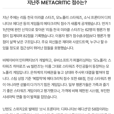
지난주 METACRITIC 점수는?
지난 주에는 리듬 천국 미라클 스타즈, 모노폴리 스타워즈, 소닉 프론티어 디피
니티브 에디션 등의 게임들의 메타크리틱 점수가 새롭게 공개됐습니다. 먼저 1
1년만에 완전 신작으로 찾아온 '리듬 천국 미라클 스타즈'는 62명의 평론가 평
점이 집계되며 82점을 기록했습니다. 이용자 평가 점수(8.9점)보다 평론가 평
점이 살짝 낮은 구조입니다. 주요 외신들은 재미와 사운드트랙, 누구나 할 수
있을 정도로 접근성이 뛰어난 점들을 호평했습니다.
비헤이비어 인터랙티브가 개발하고, 유비소프트가 퍼블리싱하는 '모노폴리: 스
타워즈 히어로즈 vs 빌런즈'는 이름 그대로 스타워즈 주인공들이 등장하는 모
노폴리 게임입니다. 은하계의 지배권을 놓고 상대와 주사위 대결을 펼쳐야 합
니다. 스팀 상점 기준 '복합적'에 메타크리틱 점수 또한 68점, 진성 스타워즈 팬
이 아니라면 섣불리 다가가기 힘든 게임입니다. 일부 평론가들은 가족과 즐기
기 좋은 스타워즈 게임이라고 평가했으나, 가격에 비해 제한된 시스템, 부진한
시네마틱 연출 등이 발목을 잡았습니다.
닌텐도 스위치2로 발매된 '소닉 프론티어: 디피니티브 에디션'은 58점이라는