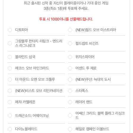
최근 출시된 신작 중 자신이 플레이중이거나 기대 중인 게임 

3종(최소 1종)에 투표해 주세요.
투표 시 1000이니를 선물해드립니다. 
디토피아
(NEW)필드 오브 미스트리아
그랑블루 판타지 리링크 - 엔드리
컬드셉트 비긴즈
스 라그나로크
블라인드 삼국
위치스파이어
에코스 오브 아인크라드
어센드 투 제로
더 마운드: 오멘 오브 크툴루
(NEW)쿠산: 늑대의 도시
(NEW)비스트 오브 리인카네이션
스타폭스
메챠 카멜레온
레이어 랜드
어쌔신 크리드: 블랙 플래그 리싱크
드래곤소드: 어웨이크닝
드
다이노블레이드
헤일로 캠페인 이볼브드