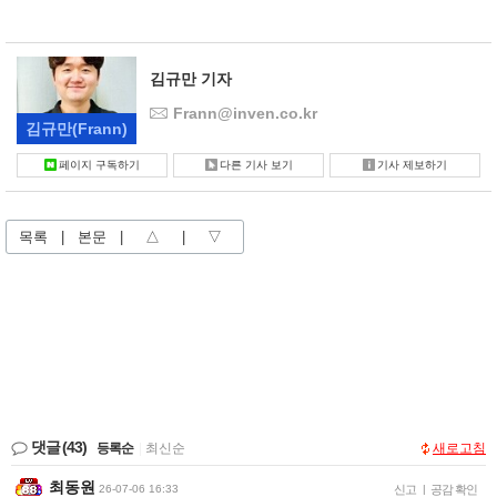
김규만 기자
Frann@inven.co.kr
김규만
(Frann)
페이지 구독하기
다른 기사 보기
기사 제보하기
목록
|
본문
|
△
|
▽
댓글
(43)
등록순
|
최신순
새로고침
최동원
26-07-06 16:33
신고
|
공감 확인