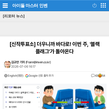
아이돌 마스터
인벤
[리포터 뉴스]
[신작투표소]
더우니까 바다로! 이번 주, '블랙
플래그'가 돌아온다
김규만 기자
(
Frann@inven.co.kr
)
2026-07-06 16:17
English(영문)
Google 선호 출처 추가
43
54