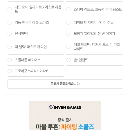
데드 오어 얼라이브6 라스트 라운
스테퍼 레트로: 초능력 추리 퀘스트
드
리듬 천국 미라클 스타즈
데이브 더 다이버: 인 더 정글
덴샤어택!
모험가 엘리엇의 천 년 이야기
레고 배트맨: 레거시 오브 더 다크
더 렐릭: 퍼스트 가디언
나이트
스플래툰 레이더스
솔: 인챈트
프로야구스피리츠2026
투표가 종료되었습니다.