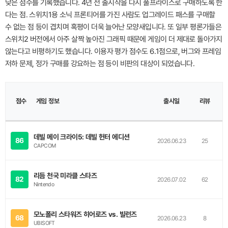
낮은 점수를 기록했습니다. 4년 전 출시작을 다시 풀프라이스로 구매하도록 한
다는 점. 스위치1용 소닉 프론티어를 가진 사람도 업그레이드 패스를 구매할
수 없는 점 등이 겹치며 혹평이 더욱 늘어난 모양새입니다. 또 일부 평론가들은
스위치2 버전에서 아주 살짝 높아진 그래픽 때문에 게임이 더 제대로 돌아가지
않는다고 비평하기도 했습니다. 이용자 평가 점수도 6.1점으로, 버그와 프레임
저하 문제, 정가 구매를 강요하는 점 등이 비판의 대상이 되었습니다.
이
점수
미
게임 정보
출시일
리뷰
지
데빌 메이 크라이5: 데빌 헌터 에디션
86
2026.06.23
25
CAPCOM
리듬 천국 미라클 스타즈
82
2026.07.02
62
Nintendo
모노폴리 스타워즈 히어로즈 vs. 빌런즈
68
2026.06.23
8
UBISOFT