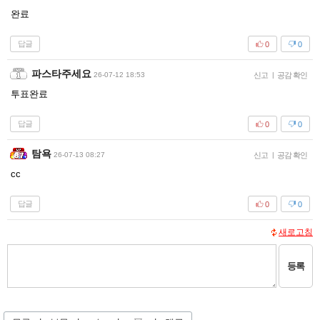
완료
답글
0
0
파스타주세요
26-07-12 18:53
신고
|
공감 확인
투표완료
답글
0
0
탐욕
26-07-13 08:27
신고
|
공감 확인
cc
답글
0
0
새로고침
등록