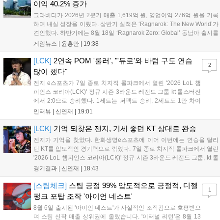
이익 40.2% 증가
그라비티가 2026년 2분기 매출 1,619억 원, 영업이익 276억 원을 기록
하며 내실 성장을 이뤘다. 상반기 실적은 ‘Ragnarok: The New World’가
견인했다. 하반기에는 8월 18일 ‘Ragnarok Zero: Global’ 동남아 출시를
시작으로 9월 3일 ‘달려라 헤베레케 EX’, 9월 22일 ‘갈바테인’ 등 다양한
게임뉴스 |
윤홍만
|
19:38
신작을 선보인다. 4분기에는 ‘쟈레코 아케이드 콜렉션’과 ‘라이트 오디세
이’ 출시가 예정돼 있으며, 2027년에는 ‘Ragnarok 3’ 등 대작을 글로벌
[LCK]
2연속 POM '룰러', "'듀로'와 바텀 구도 연습
2
출시할 계획이다. 그라비티는 조인트벤처 설립과 라그나로크 에코 시스
많이 했다"
템 구축을 통해 신성장 동력을 확보할 방침이다....
젠지 e스포츠가 7일 종로 치지직 롤파크에서 열린 '2026 LoL 챔
피언스 코리아(LCK)' 정규 시즌 3라운드 레전드 그룹 kt 롤스터전
에서 2:0으로 승리했다. 1세트는 퍼펙트 승리, 2세트도 1만 차이
를 벌리며 25분 만에 승리하면서 말 그대로 압도적인 경기력을 선
인터뷰 |
신연재
|
19:01
보였다. '룰러' 박재혁은 1세트 코그모, 2세트 이즈리얼로 맹활약
하며 POM에 선정됐...
[LCK]
기억 되찾은 젠지, 기세 좋던 KT 상대로 완승
젠지가 기억을 찾았다. 한화생명e스포츠에 이어 이번에는 연승을 달리
던 KT를 압도적인 경기력으로 꺾었다. 7일 종로 치지직 롤파크에서 열린
'2026 LoL 챔피언스 코리아(LCK)' 정규 시즌 3라운드 레전드 그룹, kt 롤
스터와 젠지 e스포츠의 대결에서 젠지가 압승을 거뒀다. 개막주까지만
경기결과 |
신연재
|
18:43
해도 급격하게 흔들리던 젠지였지만, 기억을 되찾기라도 한 듯 1,...
[스팀체크]
스팀 긍정 99% 압도적으로 긍정적, 디젤
1
펑크 포탑 조작 '아이언 네스트'
8월 6일 출시된 '아이언 네스트'가 사실적인 조작감으로 호평받으
며 스팀 신작 매출 상위권에 올랐습니다. '이터널 리턴'은 8월 13