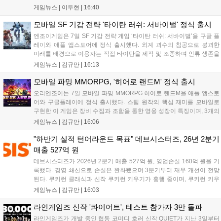
심 콘텐츠, 유료화 정책, 운영 방향을 공개했다. 캐릭터명 선점은
게임뉴스 |
이두현
|
16:40
8월 13일 오후 8시 시작한다. '제우스: 오만의 신'은 최고신 제우스
의 오만으로 균열이...
모바일 SF 기갑 전략 '타이탄 러쉬: 서바이벌' 정식 출시
엔조이게임은 7일 SF 기갑 전략 게임 ‘타이탄 러쉬: 서바이벌’을 구글 플
레이와 애플 앱스토어에 정식 출시했다. 외계 괴수의 침공으로 붕괴한
미래를 배경으로 이용자는 직접 타이탄을 제작 및 조종하며 인류 생존을
위한 전투를 펼친다. 지휘관 모집, 피난처 운영, 연맹 협동 콘텐츠가 특징
게임뉴스 |
김규만
|
16:13
이며 출시를 기념해 접속 시 영웅 경험치와 다이아몬드 등 다양한 성장
지원 보상을 제공한다. 상세 내용은 공식 커뮤니티에서 확인 가능하다....
모바일 파밍 MMORPG, '히어로 랜드M' 정식 출시
오리엔조이는 7일 모바일 파밍 MMORPG 히어로 랜드M을 애플 앱스토
어와 구글플레이에 정식 출시했다. 스팀 원작의 핵심 재미를 모바일로
구현한 이 게임은 장비 수집과 조합을 통한 영웅 성장이 특징이며, 3개의
무기 스킬을 활용한 전략적 전투와 길드전 등 다양한 콘텐츠를 제공한
게임뉴스 |
김규만
|
16:06
다. 정식 출시를 기념해 사전예약자 50만 명 달성 보상을 포함한 다양한
혜택을 지급하며, 상세 내용은 공식 라운지에서 확인할 수 있다. 이용자
"하반기 실적 턴어라운드 목표" 데브시스터즈, 26년 2분기
는 게임 접속 및 주요 콘텐츠 플레이를 통해 성장을 지원받을 수 있다....
매출 527억 원
데브시스터즈가 2026년 2분기 매출 527억 원, 영업손실 160억 원을 기
록했다. 경영 쇄신으로 손실은 완화됐으며 3분기부터 재무 개선이 전망
된다. 쿠키런 클래식과 신작 쿠키런 키우기가 흥행 중이며, 쿠키런 키우
기는 13일 첫 업데이트를 시작으로 2주 간격의 콘텐츠를 제공한다. 또한
게임뉴스 |
김규만
|
16:03
9월 미국 로블록스 개발자 컨퍼런스에 참여해 IP 생태계를 확장할 계획
이다. 회사는 비용 효율화와 신작 흥행을 통해 하반기 실적 턴어라운드
라인게임즈 신작 '콰이어트', 테스트 참가자 3만 돌파
를 이끌 방침이다....
라인게임즈가 개발 중인 협동 코미디 호러 신작 QUIET가 지난 3일부터