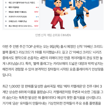
인벤 신작 게임 순위표 ©INVEN
이번 주 인벤 주간 TOP 순위는 오는 9일(목) 출시 예정인 신작 '어쌔신 크리드:
블랙 플래그 리싱크드'가 1위를 차지했습니다. 길고 긴 '어쌔신 크리드' 시리즈
중에서도 명작으로 손꼽히는 4편의 리메이크인 만큼 게이머들의 관심 또한 높
게 나타났습니다. 특히, '블랙 플래그'는 카리브해의 드넓은 대양과 박력 넘치는
해전까지 경험할 수 있어 본격적인 장마철이 시작된 요즘 플레이하기 안성맞춤
입니다.
최근 1,000만 장 판매를 달성한 숨바꼭질 게임 '메챠 카멜레온'은 전주 대비 3
계단 상승한 6위에 이름을 올렸습니다. 카멜레온처럼 주변과 비슷한 그림을 그
려 숨는다는 독특한 발상은 매 플레이마다 예상치 못한 즐거움을 선사합니다.
거기에 '금손' 유저들이 만들어내는 기상천외한 전략들이 주요 숏폼 플랫폼을