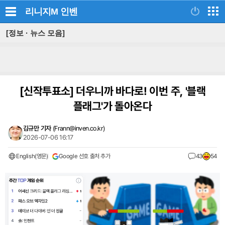
리니지M
인벤
[정보 · 뉴스 모음]
[신작투표소]
더우니까 바다로! 이번 주, '블랙
플래그'가 돌아온다
김규만 기자
(
Frann@inven.co.kr
)
2026-07-06 16:17
English(영문)
Google 선호 출처 추가
43
54