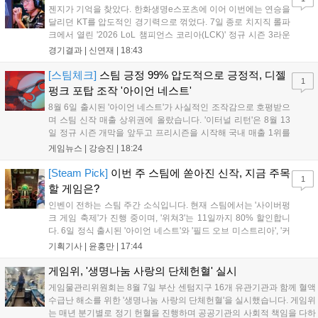
젠지가 기억을 찾았다. 한화생명e스포츠에 이어 이번에는 연승을
달리던 KT를 압도적인 경기력으로 꺾었다. 7일 종로 치지직 롤파
크에서 열린 '2026 LoL 챔피언스 코리아(LCK)' 정규 시즌 3라운
드 레전드 그룹, kt 롤스터와 젠지 e스포츠의 대결에서 젠지가 압
경기결과 |
신연재
|
18:43
승을 거뒀다. 개막주까지만 해도 급격하게 흔들리던 젠지였지만,
기억을 되찾기라도 한 듯 1,...
[스팀체크]
스팀 긍정 99% 압도적으로 긍정적, 디젤
1
펑크 포탑 조작 '아이언 네스트'
8월 6일 출시된 '아이언 네스트'가 사실적인 조작감으로 호평받으
며 스팀 신작 매출 상위권에 올랐습니다. '이터널 리턴'은 8월 13
일 정규 시즌 개막을 앞두고 프리시즌을 시작해 국내 매출 1위를
기록했습니다. 25주년을 맞은 '고스트 리콘' 시리즈는 8월 6일 쇼
게임뉴스 |
강승진
|
18:24
케이스와 함께 대규모 할인을 진행하며 순위가 급상승했고, 신작
'마블 투혼: 파이팅 소울즈'와 레트로 수리 시뮬레이션 '리스토
[Steam Pick]
이번 주 스팀에 쏟아진 신작, 지금 주목
1
리'도 스팀에 정식 출시되었습니다....
할 게임은?
인벤이 전하는 스팀 주간 소식입니다. 현재 스팀에서는 '사이버펑
크 게임 축제'가 진행 중이며, '위쳐3'는 11일까지 80% 할인합니
다. 6일 정식 출시된 '아이언 네스트'와 '필드 오브 미스트리아', '커
세어 코브'가 호평받고 있습니다. 한편, 7일 출시된 '마블 투혼'은
기획기사 |
윤홍만
|
17:44
태그 시스템에 대한 호불호가 갈리며 복합적 평가를 기록 중입니
다. 유비소프트의 '고스트리콘: 와일드랜드'는 7년 만의 대규모 업
게임위, '생명나눔 사랑의 단체헌혈' 실시
데이트 '라스트 라이츠'와 함께 95% 할인 중입니다....
게임물관리위원회는 8월 7일 부산 센텀지구 16개 유관기관과 함께 혈액
수급난 해소를 위한 '생명나눔 사랑의 단체헌혈'을 실시했습니다. 게임위
는 매년 분기별로 정기 헌혈을 진행하며 공공기관의 사회적 책임을 다하