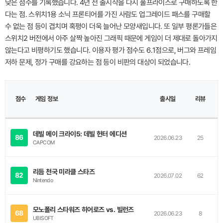
낮은 점수를 기록했습니다. 4년 전 출시작을 다시 풀프라이스로 구매하도록 한
다는 점. 스위치1용 소닉 프론티어를 가진 사람도 업그레이드 패스를 구매할
수 없는 점 등이 겹치며 혹평이 더욱 늘어난 모양새입니다. 또 일부 평론가들은
스위치2 버전에서 아주 살짝 높아진 그래픽 때문에 게임이 더 제대로 돌아가지
않는다고 비평하기도 했습니다. 이용자 평가 점수도 6.1점으로, 버그와 프레임
저하 문제, 정가 구매를 강요하는 점 등이 비판의 대상이 되었습니다.
이
점수
미
게임 정보
출시일
리뷰
지
데빌 메이 크라이5: 데빌 헌터 에디션
86
2026.06.23
25
CAPCOM
리듬 천국 미라클 스타즈
82
2026.07.02
62
Nintendo
모노폴리 스타워즈 히어로즈 vs. 빌런즈
68
2026.06.23
8
UBISOFT