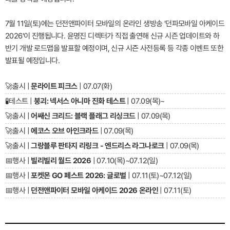
7월 11일(토)에는 던전앤파이터 모바일의 온라인 생방송 '던파모바일 아케이드
2026'이 진행됩니다. 윤명진 디렉터가 직접 출연해 신규 시즌 업데이트와 하
반기 개발 로드맵을 발표할 예정이며, 신규 시즌 사전등록 등 각종 이벤트 또한
발표될 예정입니다.
🚀
출시 |
문라이트 피크스
| 07.07(화)
🧪
테스트 |
붕괴: 넥서스 아니마 진화 테스트
| 07.09(목)~
🚀
출시 |
어쌔신 크리드: 블랙 플래그 리싱크드
| 07.09(목)
🚀
출시 |
에코스 오브 아인크라드
| 07.09(목)
🚀
출시 |
그랑블루 판타지 리링크 - 엔드리스 라그나로크
| 07.09(목)
📅
행사 |
빌리빌리 월드 2026
| 07.10(목)~07.12(일)
📅
행사 |
포켓몬 GO 페스트 2026: 글로벌
| 07.11(토)~07.12(일)
📅
행사 |
던전앤파이터 모바일 아케이드 2026 온라인
| 07.11(토)