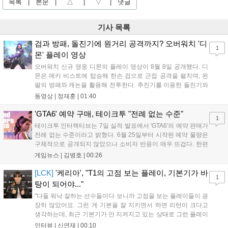
목록
|
본문
|
△
|
▽
|
댓글
기사 목록
검과 방패, 돌진기에 원거리 공격까지? 오버워치 '디
1
몬' 플레이 영상
오버워치 신규 영웅 디몬의 플레이 영상이 8월 8일 공개됐다. 디
몬은 메카 비스트에 탑승해 한손 검으로 근접 공격을 펼치며, 왼
팔의 방패와 캐논을 활용해 전투한다. 추진기를 이용한 돌진기와
참격 형태의 궁극기를 보유했고, 메카 파괴 시 맨몸으로 기관총을
동영상 |
정재훈
|
01:40
사용하는 특징이 있다. 디몬은 오는 8월 12일 시작되는 시즌4 부
산의 영웅들 업데이트를 통해 정식 출시될 예정이다....
'GTA6' 예약 구매, 테이크투 "전례 없는 수준"
1
테이크투 인터랙티브는 7일 실적 발표에서 'GTA6'의 예약 판매가
전례 없는 수준이라고 밝혔다. 6월 25일부터 시작된 예약 물량은
구체적으로 공개되지 않았으나 소비자 반응이 매우 뜨겁다. 한편
11월 19일 PS5와 Xbox 시리즈 X|S로 정식 출시될 예정이며, 록
게임뉴스 |
김병호
|
00:26
스타 게임즈는 한국 시각 28일 오전 4시 넷플릭스를 통해 장편 영
상 'Grand Theft Auto VI: An Extended Look'을 최초 공개할 계획
[LCK]
'케리아', "T1의 고점 보는 플레이, 기본기가 바
1
이다....
탕이 되어야..."
"다들 워낙 잘하는 선수들이다 보니까 고점을 보는 플레이들이 굉
장히 많았어요. 그런 게 기본을 잘 지키면서 하면 리턴이 크다고
생각하는데, 최근 기본기가 안 지켜지고 있는 상태로 그런 플레이
를 추구하다 보니까 팀적으로 안 좋은 사고가 계속 많이 났던 것
인터뷰 |
신연재
|
00:10