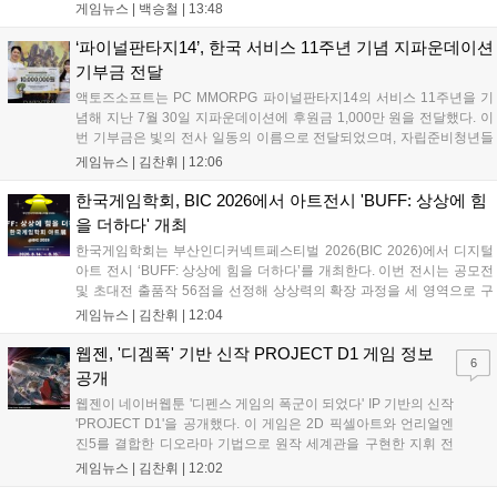
되었던 공간 음향 기술인 '보스 몰입 오디오', USB-C 무손실 오디오 지원
게임뉴스 |
백승철
|
13:48
을 더해 게임 및 엔터테인먼트 환경에서의 사운드 몰입감을 대폭 강화한
것이 특징이다....
‘파이널판타지14’, 한국 서비스 11주년 기념 지파운데이션
기부금 전달
액토즈소프트는 PC MMORPG 파이널판타지14의 서비스 11주년을 기
념해 지난 7월 30일 지파운데이션에 후원금 1,000만 원을 전달했다. 이
번 기부금은 빛의 전사 일동의 이름으로 전달되었으며, 자립준비청년들
을 위한 생활비와 교육비 지원 등 다양한 복지 사업에 사용될 예정이다.
게임뉴스 |
김찬휘
|
12:06
액토즈소프트는 2018년부터 매년 유저들과 함께 나눔을 실천해 왔으며,
앞으로도 게임 안팎에서 ‘함께’의 가치를 실현하는 사회적 공헌 활동을
한국게임학회, BIC 2026에서 아트전시 'BUFF: 상상에 힘
지속하겠다는 뜻을 밝혔다....
을 더하다' 개최
한국게임학회는 부산인디커넥트페스티벌 2026(BIC 2026)에서 디지털
아트 전시 ‘BUFF: 상상에 힘을 더하다’를 개최한다. 이번 전시는 공모전
및 초대전 출품작 56점을 선정해 상상력의 확장 과정을 세 영역으로 구
성해 선보인다. 게임과 예술의 경계를 허물고 창작자의 상상력에 힘을
게임뉴스 |
김찬휘
|
12:04
더하려는 이번 전시는 BIC 2026 기간 동안 열리며, 게임을 문화와 예술
적 관점에서 조명하는 뜻깊은 기회가 될 것으로 기대된다....
웹젠, '디겜폭' 기반 신작 PROJECT D1 게임 정보
6
공개
웹젠이 네이버웹툰 '디펜스 게임의 폭군이 되었다' IP 기반의 신작
'PROJECT D1'을 공개했다. 이 게임은 2D 픽셀아트와 언리얼엔
진5를 결합한 디오라마 기법으로 원작 세계관을 구현한 지휘 전
략 RPG다. 탐사와 방어전, 영지 경영 등 핵심 콘텐츠를 담았으며
게임뉴스 |
김찬휘
|
12:02
2026년 하반기부터 구체적인 정보 공개와 함께 본격적인 서비스