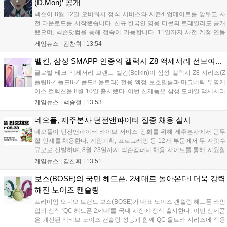
(D.Mon)’ 공개
넥슨이 8월 12일 오버워치 정식 서비스와 시즌4 업데이트를 앞두고 사
전 다운로드를 시작했습니다. 신규 한국인 영웅 디몬의 트레일러도 공개
됐으며, 넥슨닷컴을 통해 접속이 가능합니다. 11일까지 사전 계정 연동
이벤트가 진행되며, 8월 22일과 23일에는 부산 벡스코에서 오프라인 행
게임뉴스 |
김찬휘
|
13:54
사 오버워치 데이가 개최될 예정입니다. 자세한 내용은 공식 홈페이지에
서 확인할 수 있습니다....
벨킨, 삼성 SMAPP 인증의 갤럭시 Z8 액세서리 선보여...
글로벌 테크 액세서리 브랜드 벨킨(Belkin)이 삼성 갤럭시 Z8 시리즈(Z
플립8·Z 폴드8·Z 폴드8 울트라) 전용 액정 보호필름과 마그네틱 투명케
이스 컬렉션을 8월 10일 출시했다. 이번 신제품은 삼성 모바일 액세서리
파트너십 프로그램(SMAPP) 인증을 획득한 전용 라인업으로, AR 저반
게임뉴스 |
백승철
|
13:53
사 기술 및 Qi2 마그네틱 링을 적용해 폴더블 기기의 보호력과 사용자 편
의성을 동시에 강화했다....
네오플, 제주본사 던전앤파이터 집중 채용 실시
네오플이 던전앤파이터 라이브 서비스 강화를 위해 제주본사에서 근무
할 인재를 채용한다. 게임기획, 프로그래밍 등 12개 부문에서 두 자릿수
규모로 선발하며, 8월 23일까지 넥슨컴퍼니 채용 사이트를 통해 지원할
수 있다. 채용 절차는 서울지사에서 진행하는 원데이 면접으로 간소화되
게임뉴스 |
김찬휘
|
13:51
었으며, 합격자에게는 사택 지원, 항공료 제공 등 다양한 복리후생이 주
어진다. 윤명진 대표는 이번 채용을 통해 서비스 품질을 높이겠다고 밝
보스(BOSE)의 국민 헤드폰, 2세대로 돌아온다! 더욱 강력
혔다....
해진 노이즈 캔슬링
프리미엄 오디오 브랜드 보스(BOSE)가 대표 노이즈 캔슬링 헤드폰 라인
업의 신작 'QC 헤드폰 2세대'를 국내 시장에 정식 출시한다. 이번 신제품
은 개선된 액티브 노이즈 캔슬링 성능과 함께 QC 울트라 시리즈에 적용