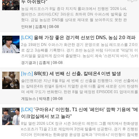
두 아쉬웠다"
농심 레드포스가 8일 종각 치지직 롤파크에서 진행된 '2026 LoL
챔피언스 코리아(LCK)' 3라운드 최하위 DN 수퍼스에 발목을 잡
혔다. 금일 농심은 DNS를 상대로 제대로 뭘 보여주지도 못한 완
패를 당하고 말았다. 이하 농심 레드포스 최인규 감독과 '리헨즈'
인터뷰 |
김홍제
|
08-08
손시우의 인터뷰 전문이다. Q. 금일 DNS에 0:2로 패배했는데? 최
인규 감독 : 모든 경...
[LCK]
올해 가장 좋은 경기력 선보인 DNS, 농심 2:0 격파
2승 19패인 DN 수퍼스가 화끈한 경기 운영으로 농심 레드포스를 2:0으
로 잡고 3승째를 기록했다. 경기 초반 농심은 바텀 다이브로 '덕담'의 이
즈리얼을 깔끔하게 잡으며 출발했다. 농심이 계속 '스펀지'의 바이, '스카
웃'의 신드라가 맹활약하며 초반부터 잡은 주도권을 계속 잘 굴렸다.
경기결과 |
김홍제
|
08-08
DNS는 불리하지만 골드 차이는 크게 벌어지지 않으며 잘 따라가고 있
었...
[뉴스]
8/8(토) 세 번째 신 선출, 칼테온4 이변 발생
솔(인챈트)은 지난 8월 8일 세 번째 신 선출을 진행했다. 이번 선출에서
는 칼테온4와 린델4 등에서 치열한 순위 다툼 끝에 새로운 신이 탄생하
며 세력 구도가 변화했다. 한편 8월 말 예정된 EPISODE 01 업데이트를
통해 월드 콘텐츠가 추가될 예정이며, 이를 통해 추후 주신 및 절대신에
게임뉴스 |
박재훈
|
08-08
대한 정보가 공개될 것으로 기대된다. 서버별 입지 확보를 위한 경쟁은
더욱 가속화될 전망이다....
[LCK]
'구마유시' 이민형, T1 신예 '페인터' 깜짝 기용에 "메
이크업실에서 보고 놀라"
8일 열린 2026 LCK 정규 시즌 3라운드 레전드 그룹 매치에서 한화생명
e스포츠가 T1을 2:1로 제압하며 3연패 탈출에 성공했다. 경기 후 진행된
미디어 인터뷰에는 한화생명 윤성영 감독과 '구마유시' 이민형이 참석했