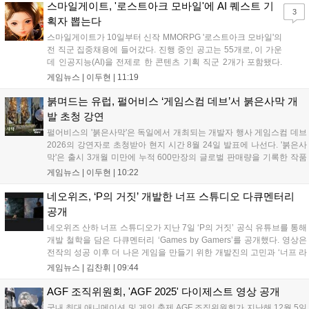
준비를 시작할 예정이다. 원작의 요새도시 크로스로드 등 주요 연
스마일게이트, '로스트아크 모바일'에 AI 퀘스트 기
3
출도 함께 선보여 기대감을 높였다....
획자 뽑는다
스마일게이트가 10일부터 신작 MMORPG '로스트아크 모바일'의
전 직군 집중채용에 들어갔다. 진행 중인 공고는 55개로, 이 가운
데 인공지능(AI)을 전제로 한 콘텐츠 기획 직군 2개가 포함됐다.
스마일게이트 채용 사이트에 따르면 이번 채용은 게임기획·게임
게임뉴스 |
이두현
|
11:19
개발·그래픽·QA·운영서비스·사업·인프라 등 개발과 서비스 전 영
역을 아우른다. 공고상 마감일은 이...
붉며드는 유럽, 펄어비스 ‘게임스컴 데브’서 붉은사막 개
발 초청 강연
펄어비스의 '붉은사막'은 독일에서 개최되는 개발자 행사 게임스컴 데브
2026의 강연자로 초청받아 현지 시간 8월 24일 발표에 나선다. '붉은사
막'은 출시 3개월 미만에 누적 600만장의 글로벌 판매량을 기록한 작품
이다. 시장조사기관 서카나 집계에 따르면 2026년 미국 비디오게임 판
게임뉴스 |
이두현
|
10:22
매 순위 누적 2위에 올랐으며, 글로벌 시장분석 기업 알리네아 애널리틱
스...
네오위즈, ‘P의 거짓’ 개발한 너프 스튜디오 다큐멘터리
공개
네오위즈 산하 너프 스튜디오가 지난 7일 ‘P의 거짓’ 공식 유튜브를 통해
개발 철학을 담은 다큐멘터리 ‘Games by Gamers’를 공개했다. 영상은
전작의 성공 이후 더 나은 게임을 만들기 위한 개발진의 고민과 ‘너프 라
이브’ 등 반복적인 검증 문화를 조명했다. 차기작 준비 과정을 공유하며
게임뉴스 |
김찬휘
|
09:44
완성도 높은 게임을 선보이겠다는 의지를 밝힌 이번 다큐멘터리는 팬들
에게 진심 어린 약속을 전하며 기대감을 높였다....
AGF 조직위원회, 'AGF 2025' 다이제스트 영상 공개
국내 최대 애니메이션 및 게임 축제 AGF 조직위원회가 지난해 12월 5일