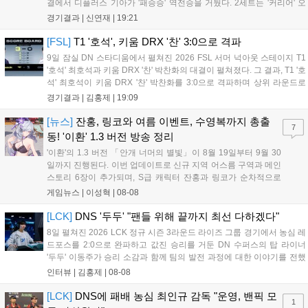
결에서 디플러스 기아가 '패승승' 역전승을 거뒀다. 2세트는 '커리어' 오
현석의 메이킹과 '쇼메이커' 허수의 캐리력이 빛났고, 3세트에서는 라인
경기결과 |
신연재
|
19:21
전부터 '바텀 차이'를 외치며 승리로 연결했다. 1세트, 미드 합...
[FSL]
T1 '호석', 키움 DRX '찬' 3:0으로 격파
9일 잠실 DN 스타디움에서 펼쳐진 2026 FSL 서머 넉아웃 스테이지 T1
'호석' 최호석과 키움 DRX '찬' 박찬화의 대결이 펼쳐졌다. 그 결과, T1 '호
석' 최호석이 키움 DRX '찬' 박찬화를 3:0으로 격파하며 상위 라운드로
진출했고, '찬'은 탈락하고 말았다. 경기 초반, 5분 만에 골 찬스를 잡은
경기결과 |
김홍제
|
19:09
'호석'이었는데 아쉽게 볼이 빗나가고 말았...
[뉴스]
잔홍, 링코와 여름 이벤트, 수영복까지 총출
7
동! '이환' 1.3 버전 방송 정리
'이환'의 1.3 버전 「안개 너머의 별빛」이 8월 19일부터 9월 30
일까지 진행된다. 이번 업데이트로 신규 지역 어스름 구역과 메인
스토리 6장이 추가되며, S급 캐릭터 잔홍과 링코가 순차적으로
등장한다. 여름 시즌을 맞아 비치발리볼, 수상 오토바이 등 다채
게임뉴스 |
이성혁
|
08-08
로운 이벤트가 열리고, 캐릭터 렌더링 개선 및 랜덤 코스튬 등 편
의성도 강화된다. 8월 11일까지 사용 가능한 교환 코드 3종이 제
[LCK]
DNS '두두' "팬들 위해 끝까지 최선 다하겠다"
공되며, 상세 일정은 공식 채널을 통해 확인할 수 있다....
8일 펼쳐진 2026 LCK 정규 시즌 3라운드 라이즈 그룹 경기에서 농심 레
드포스를 2:0으로 완파하고 값진 승리를 거둔 DN 수퍼스의 탑 라이너
'두두' 이동주가 승리 소감과 함께 팀의 발전 과정에 대한 이야기를 전했
다. 먼저 오랜만의 2:0 완승에 대해 '두두'는 "진짜 오랜만에 거둔 2:0 승
인터뷰 |
김홍제
|
08-08
리라 기쁘다. 특히 불리했던 1세트를 역전승으로 이끌어내...
[LCK]
DNS에 패배 농심 최인규 감독 "운영, 밴픽 모
1