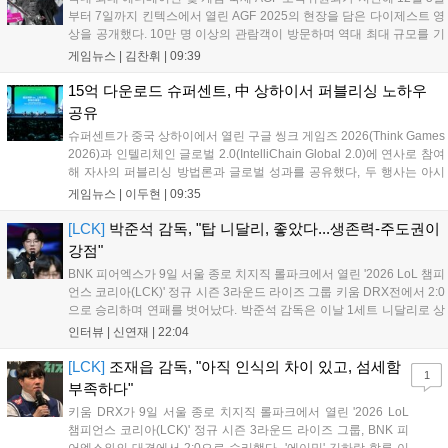
부터 7일까지 킨텍스에서 열린 AGF 2025의 현장을 담은 다이제스트 영
상을 공개했다. 10만 명 이상의 관람객이 방문하며 역대 최대 규모를 기
록한 이번 행사는 서브컬처 팬덤의 체험형 문화 확산을 증명했다. 한편,
게임뉴스 |
김찬휘
|
09:39
올해 개최되는 AGF 2026은 2026년 12월 4일부터 6일까지 일산 킨텍스
제1전시장에서 열릴 예정이며, 더욱 다채로운 콘텐츠로 팬들을 맞이할
15억 다운로드 슈퍼센트, 中 상하이서 퍼블리싱 노하우
계획이다....
공유
슈퍼센트가 중국 상하이에서 열린 구글 씽크 게임즈 2026(Think Games
2026)과 인텔리체인 글로벌 2.0(IntelliChain Global 2.0)에 연사로 참여
해 자사의 퍼블리싱 방법론과 글로벌 성과를 공유했다, 두 행사는 아시
아 최대 규모 게임 박람회인 차이나조이 2026 개막에 맞춰 개최된 글로
게임뉴스 |
이두현
|
09:35
벌 콘퍼런스다. 슈퍼센트는 차이나조이 202...
[LCK]
박준석 감독, "탑 니달리, 좋았다...생존력-주도권이
강점"
BNK 피어엑스가 9일 서울 종로 치지직 롤파크에서 열린 '2026 LoL 챔피
언스 코리아(LCK)' 정규 시즌 3라운드 라이즈 그룹 키움 DRX전에서 2:0
으로 승리하며 연패를 벗어났다. 박준석 감독은 이날 1세트 니달리로 상
대의 움직임을 강제한 점, 2세트 불리함을 한타로 역전하고 운영으로 잘
인터뷰 |
신연재
|
22:04
풀어간 점을 좋게 평가했다. 다음은 박준석 감독, '태윤'...
[LCK]
조재읍 감독, "아직 인식의 차이 있고, 섬세함
1
부족하다"
키움 DRX가 9일 서울 종로 치지직 롤파크에서 열린 '2026 LoL
챔피언스 코리아(LCK)' 정규 시즌 3라운드 라이즈 그룹, BNK 피
어엑스와의 대결에서 2:0으로 승리했다. '에이밍' 김하람 합류 이