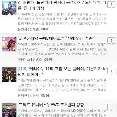
하는 몰입감 있는 서사와 조합을 구현하며 시리즈의 미래를 향한
검과 방패, 돌진기에 원거리 공격까지? 오버워치 '디
7
새로운 가능성을 제시했다....
몬' 플레이 영상
오버워치 신규 영웅 디몬의 플레이 영상이 8월 8일 공개됐다. 디
몬은 메카 비스트에 탑승해 한손 검으로 근접 공격을 펼치며, 왼
팔의 방패와 캐논을 활용해 전투한다. 추진기를 이용한 돌진기와
참격 형태의 궁극기를 보유했고, 메카 파괴 시 맨몸으로 기관총을
동영상 |
정재훈
|
08-08
사용하는 특징이 있다. 디몬은 오는 8월 12일 시작되는 시즌4 부
산의 영웅들 업데이트를 통해 정식 출시될 예정이다....
'GTA6' 예약 구매, 테이크투 "전례 없는 수준"
6
테이크투 인터랙티브는 7일 실적 발표에서 'GTA6'의 예약 판매가
전례 없는 수준이라고 밝혔다. 6월 25일부터 시작된 예약 물량은
구체적으로 공개되지 않았으나 소비자 반응이 매우 뜨겁다. 한편
11월 19일 PS5와 Xbox 시리즈 X|S로 정식 출시될 예정이며, 록
게임뉴스 |
김병호
|
08-08
스타 게임즈는 한국 시각 28일 오전 4시 넷플릭스를 통해 장편 영
상 'Grand Theft Auto VI: An Extended Look'을 최초 공개할 계획
[LCK]
'케리아', "T1의 고점 보는 플레이, 기본기가 바
1
이다....
탕이 되어야..."
"다들 워낙 잘하는 선수들이다 보니까 고점을 보는 플레이들이 굉
장히 많았어요. 그런 게 기본을 잘 지키면서 하면 리턴이 크다고
생각하는데, 최근 기본기가 안 지켜지고 있는 상태로 그런 플레이
를 추구하다 보니까 팀적으로 안 좋은 사고가 계속 많이 났던 것
인터뷰 |
신연재
|
08-08
같습니다." T1은 6일 서울 종로구 치지직 롤파크에서 열린 '2026
LoL 챔피언스 코리아(LCK)'...
'프리프 유니버스', 'FWC'로 5년째 성장
2
위메이드커넥트가 서비스하는 글로벌 MMORPG 프리프 유니버
스가 출시 5년 차에 역대 최고 실적을 달성하며 누적 매출 1천억