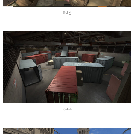
©넥슨
©넥슨