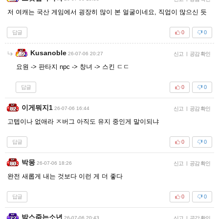
저 여캐는 국산 게임에서 굉장히 많이 본 얼굴이네요, 직업이 많으신 듯
답글
0
0
Kusanoble
26-07-06 20:27
신고
|
공감 확인
요원 -> 판타지 npc -> 창녀 -> 스킨 ㄷㄷ
답글
0
0
이게뭐지1
26-07-06 16:44
신고
|
공감 확인
고텝이나 없애라 ㅈ버그 아직도 유지 중인게 말이되냐
답글
0
0
박몽
26-07-06 18:26
신고
|
공감 확인
완전 새롭게 내는 것보다 이런 게 더 좋다
답글
0
0
박스줍는소년
26-07-06 20:43
신고
|
공감 확인