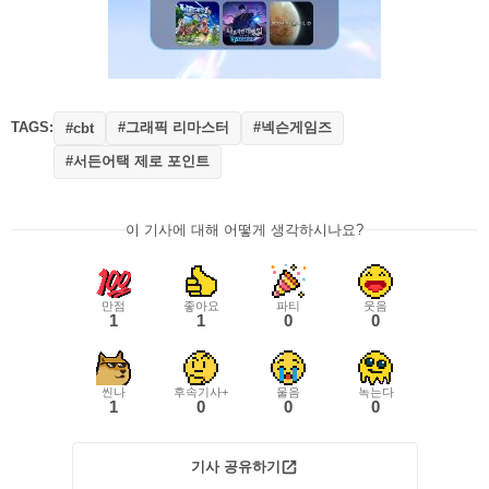
TAGS:
#그래픽 리마스터
#넥슨게임즈
#cbt
#서든어택 제로 포인트
이 기사에 대해 어떻게 생각하시나요?
만점
좋아요
파티
웃음
1
1
0
0
씬나
후속기사+
울음
녹는다
1
0
0
0
기사 공유하기