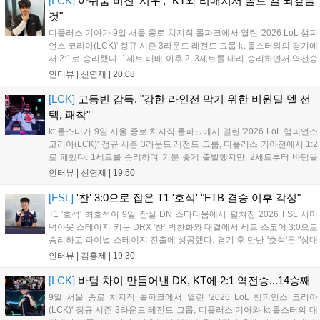
[LCK]
아쉬움 비친 '시우', "KT와 리매치서 솔로 킬 되갚을
것"
디플러스 기아가 9일 서울 종로 치지직 롤파크에서 열린 '2026 LoL 챔피
언스 코리아(LCK)' 정규 시즌 3라운드 레전드 그룹 kt 롤스터와의 경기에
서 2:1로 승리했다. 1세트 패배 이후 2, 3세트를 내리 승리하면서 역전승
을 거뒀다. 14승을 달성한 디플러스 기아는 4위 kt 롤스터를 1승 차이로
인터뷰 |
신연재
|
20:08
바짝 추격하며 상위권 도약의 불씨를 살렸다. 경기...
[LCK]
고동빈 감독, "강한 라인전 막기 위한 비원딜 멜 선
택, 패착"
kt 롤스터가 9일 서울 종로 치지직 롤파크에서 열린 '2026 LoL 챔피언스
코리아(LCK)' 정규 시즌 3라운드 레전드 그룹, 디플러스 기아전에서 1:2
로 패했다. 1세트를 승리하며 기분 좋게 출발했지만, 2세트부터 바텀을
중심으로 게임을 풀어간 디플러스 기아의 승리 플랜을 막아내지 못했다.
인터뷰 |
신연재
|
19:50
경기 종료 후 기자실을 찾은 고동빈 감독은 "상대가 디플러스...
[FSL]
'찬' 3:0으로 잡은 T1 '호석' "FTB 결승 이후 각성"
T1 '호석' 최호석이 9일 잠실 DN 스타디움에서 펼쳐진 2026 FSL 서머
넉아웃 스테이지 키움 DRX '찬' 박찬화와 대결에서 세트 스코어 3:0으로
승리하고 파이널 스테이지 진출에 성공했다. 경기 후 만난 '호석'은 "상대
가 강하지만, 내가 할 것만 잘하면 충분히 승산이 있을 것 같았다"고 말하
인터뷰 |
김홍제
|
19:30
며 앞으로 좀 더 잘하면 충분히 우승까지 노려볼 수 있...
[LCK]
바텀 차이 만들어낸 DK, KT에 2:1 역전승...14승째
9일 서울 종로 치지직 롤파크에서 열린 '2026 LoL 챔피언스 코리아
(LCK)' 정규 시즌 3라운드 레전드 그룹, 디플러스 기아와 kt 롤스터의 대