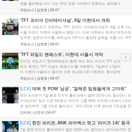
원을 돌파했습니다. 이는 매년 전용 서버에서 진행되는 글로벌 e
스포츠 대회 FWC의 영향이 큽니다. FWC는 이용자가 동일한 조
게임뉴스 |
김병호
|
08-07
건에서 시즌을 함께 즐기는 구조로, 올해 4월 시작된 FWC 2026
은 전년 대비 매출과 이용자 지표가 대폭 상승하는 성과를 냈습니
'TFT 코리아 인비테이셔널', 8일 더현대서 개최
다. 오는 10월 필리핀 마닐라에서 총상금 11만 달러 규모의 제4회
라이엇 게임즈가 주최하는 'TFT 코리아 인비테이셔널'이 8일 오후 2시
FWC 그랜드 파이널이 개최될 예정이며, 위메이드커넥트는 이를
서울 여의도 더현대 서울에서 열립니다. 이번 대회에는 한국의 박찬서와
통해 커뮤니티 중심의 장기 성장 모델을 지속할 방침입니다....
김주한, 일본의 타이틀, 베트남의 YBY1이 출전해 실력을 겨룹니다. TFT
는 소속팀 없이 개인 자격으로 참가하는 독특한 대회 구조를 가지며, 누
게임뉴스 |
김병호
|
08-07
구나 참여 가능한 '소파에서 왕관까지'라는 철학을 실천하고 있습니다.
17일까지 이어지는 이번 행사는 신규 세트 체험과 공연 등 다양한 즐길
'TFT 와일드 팬페스트', 더현대 서울서 개막
1
거리를 제공하며, 이후 현대백화점 판교점에서도 행사가 이어질 예정입
라이엇 게임즈가 현대백화점과 함께 역대 최대 규모의 TFT 오프
니다. 연말에는 라스베이거스 오픈이 개최됩니다....
라인 축제인 'TFT 와일드 팬페스트'를 개최했다. 7일부터 17일까
지 더현대 서울에서 열리며 이후 판교점으로 이동한다. 행사장에
는 체험, 스페셜, 무대 존이 마련됐으며 8일 오후 2시 인비테이셔
게임뉴스 |
김병호
|
08-07
널, 15일 오후 2시 스트리머 매치, 17일 오후 7시 30분 QWER 공
연 등 다채로운 일정이 준비되어 있다. 사전 예약은 조기 마감될
[LCK]
데뷔 첫 POM '남궁', "잘해준 팀원들에게 고마워"
만큼 큰 인기를 끌고 있다....
한진 브리온이 7일 종로 치지직 롤파크에서 열린 '2026 LoL 챔피언스 코
리아(LCK)' 정규 시즌 3라운드 라이즈 그룹 BNK 피어엑스전에서 2:0으
로 승리하며 그룹 1위로 올라섰다. 개막 2연패 이후 곧바로 2연승을 만
들어내면서 이어질 4라운드에 대한 기대감을 올렸다. 다음은 이날 데뷔
인터뷰 |
신연재
|
08-07
첫 POM을 수상한 '남궁' 남궁성훈의 POM 인터뷰 전문이다....
[LCK]
한진 브리온, BNK 피어엑스 꺾고 '라이즈 1위' 등극
7일 종로 치지직 롤파크에서 열린 '2026 LoL 챔피언스 코리아(LCK)' 정