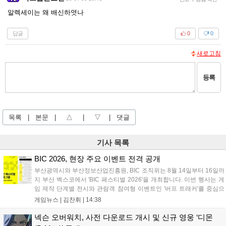
알렉세이는 왜 배신하엿나
답글
0
0
새로고침
등록
목록
|
본문
|
△
|
▽
|
댓글
기사 목록
BIC 2026, 현장 주요 이벤트 전격 공개
부산광역시와 부산정보산업진흥원, BIC 조직위는 8월 14일부터 16일까
지 부산 벡스코에서 'BIC 페스티벌 2026'을 개최합니다. 이번 행사는 게
임 제작 단계별 전시와 관람객 참여형 이벤트인 '버프 트래커'를 중심으
로 운영되며, 16일에는 우수작을 선정하는 'BIC 어워즈'가 열립니다. 또
게임뉴스 |
김찬휘
|
14:38
한 개발 비화를 공유하는 '메인로드'와 다양한 상시 체험존이 마련되어
개발자와 게이머 간의 소통을 강화할 예정입니다. 온라인 행사는 8월 7
넥슨 오버워치, 사전 다운로드 개시 및 신규 영웅 ‘디몬
일부터 28일까지 공식 누리집에서 진행됩니다....