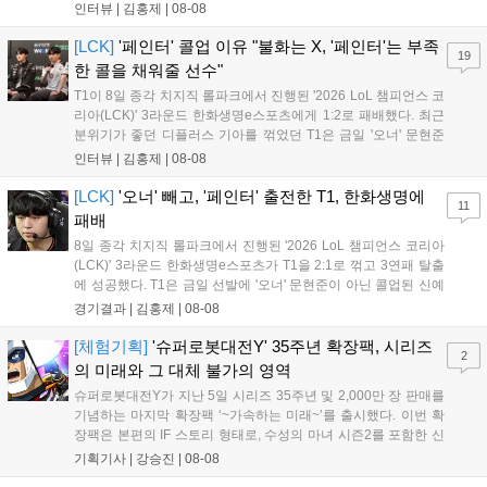
다. 먼저 승리 소감에 대해 윤성영 감독은 "오랜만에 승리해 기분이 좋고,
인터뷰 |
김홍제
|
08-08
남은 경기도 잘 준비하겠다"고 밝혔으며, '구마유시' 역시 "3...
[LCK]
'페인터' 콜업 이유 "불화는 X, '페인터'는 부족
19
한 콜을 채워줄 선수"
T1이 8일 종각 치지직 롤파크에서 진행된 '2026 LoL 챔피언스 코
리아(LCK)' 3라운드 한화생명e스포츠에게 1:2로 패배했다. 최근
분위기가 좋던 디플러스 기아를 꺾었던 T1은 금일 '오너' 문현준
을 빼고 신예 '페인터' 김은후를 투입시키는 강수를 뒀으나 결국
인터뷰 |
김홍제
|
08-08
아쉬운 결과를 맞이하게 됐다. 이하 T1 임재현 감독대행과 '페이
즈' 김수환의 인터뷰 내...
[LCK]
'오너' 빼고, '페인터' 출전한 T1, 한화생명에
11
패배
8일 종각 치지직 롤파크에서 진행된 '2026 LoL 챔피언스 코리아
(LCK)' 3라운드 한화생명e스포츠가 T1을 2:1로 꺾고 3연패 탈출
에 성공했다. T1은 금일 선발에 '오너' 문현준이 아닌 콜업된 신예
'페인터' 김은후를 투입했지만, 결국 1:2로 패배하고 말았다. T1은
경기결과 |
김홍제
|
08-08
'케리아'의 카밀이 좋은 플레이를 통해 한화생명 바텀 듀오의 점멸
을 빼냈다....
[체험기획]
'슈퍼로봇대전Y' 35주년 확장팩, 시리즈
2
의 미래와 그 대체 불가의 영역
슈퍼로봇대전Y가 지난 5일 시리즈 35주년 및 2,000만 장 판매를
기념하는 마지막 확장팩 ‘~가속하는 미래~’를 출시했다. 이번 확
장팩은 본편의 IF 스토리 형태로, 수성의 마녀 시즌2를 포함한 신
규 참전작과 크로스오버 합체기를 선보이며 작품을 완결 짓는다.
기획기사 |
강승진
|
08-08
기존 연출의 한계와 로봇 게임 시장의 어려움 속에서도 팬들이 원