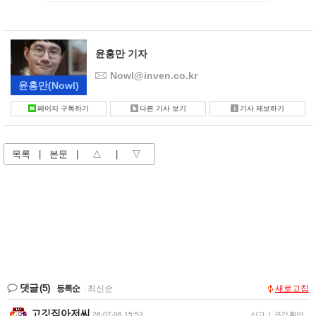
윤홍만 기자
Nowl@inven.co.kr
윤홍만
(Nowl)
페이지 구독하기
다른 기사 보기
기사 제보하기
목록
|
본문
|
△
|
▽
댓글
(5)
등록순
|
최신순
새로고침
고깃집아저씨
26-07-06 15:53
신고
|
공감 확인