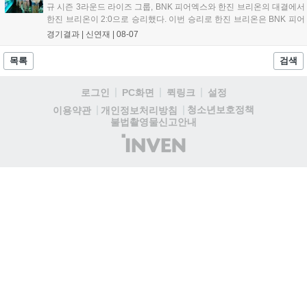
규 시즌 3라운드 라이즈 그룹, BNK 피어엑스와 한진 브리온의 대결에서
한진 브리온이 2:0으로 승리했다. 이번 승리로 한진 브리온은 BNK 피어
엑스를 제치고 라이즈 그룹 1위로 올라섰다. 1세트, 한진 브리온이 '로머'
경기결과 |
신연재
|
08-07
조우진의 로크를 중심으로 게임을 유리하게 풀어갔다. '...
목록
검색
로그인
PC화면
퀵링크
설정
청소년보호정책
이용약관
개인정보처리방침
불법촬영물신고안내
(주)
인
벤