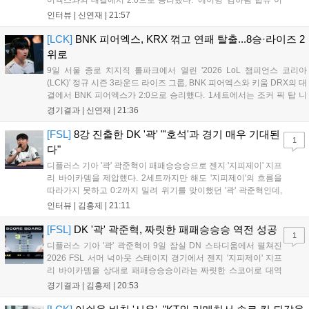
후 한층 단단해진 경기력으로 2연승을 달리고 있었지만, BNK 피
인터뷰 |
신연재
|
21:57
어엑스에게 불의의 일격을 당하고 말았다. 경기 종료 후 기자회견
에 참석한 조재읍 감독은...
[LCK]
BNK 피어엑스, KRX 꺾고 연패 탈출...8승·라이즈 2
위로
9일 서울 종로 치지직 롤파크에서 열린 '2026 LoL 챔피언스 코리아
(LCK)' 정규 시즌 3라운드 라이즈 그룹, BNK 피어엑스와 키움 DRX의 대
결에서 BNK 피어엑스가 2:0으로 승리했다. 1세트에서는 조커 픽 탑 니
달리가 제대로 통했고, 2세트에선 판테온을 잡은 '랩터' 전어진의 활약과
경기결과 |
신연재
|
21:36
함께 키움 DRX의 끈질긴 수비를 뚫었다. 1세트 중반까지...
[FSL]
8강 진출한 DK '곽' "'호석'과 경기 매우 기대된
1
다"
디플러스 기아 '곽' 곽준혁이 패패승승승으로 젠지 '지피제이' 지프
리 바이카뎀을 제압했다. 2세트까지만 해도 '지피제이'의 흐름을
따라가지 못하고 0:2까지 밀려 위기를 맞이했던 '곽' 곽준혁인데,
3세트를 기점으로 분위기를 완전히 바꿨다. 3세트를 4:2로 승리
인터뷰 |
김홍제
|
21:11
한 뒤 이후부터는 완전히 자신이 원하는 플레이를 모두 펼쳐 5:1,
4:1이라는 큰 점수 차이로...
[FSL]
DK '곽' 곽준혁, 짜릿한 패패승승승 역전 성공
1
디플러스 기아 '곽' 곽준혁이 9일 잠실 DN 스타디움에서 펼쳐진
2026 FSL 서머 넉아웃 스테이지 경기에서 젠지 '지피제이' 지프
리 바이카뎀을 상대로 패패승승승이라는 짜릿한 스코어로 대역
전에 성공하며 파이널 스테이지로 향했다. 1세트, 전반전은 서로
경기결과 |
김홍제
|
20:53
골망을 흔들지 못하며 0:0으로 끝났다. '지피제이'가 53분 지단으
로 깔끔한 마무리에 성공했고, '곽...