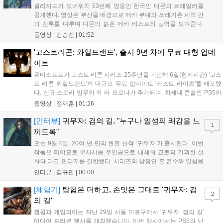
블리자드가 오버워치 53번째 영웅인 한국인 디몬의 트레일러를
공개했다. 영상은 부산을 배경으로 메카 부대와 쓰레기촌 세력 간
의 전투를 다루며 디몬의 붉은 메카 비스트와 능력을 보여준다.
블리자드는 7일 게임플레이 영상 공개를 시작으로 10일 시즌4 트
동영상 |
강승진
|
01:52
레일러를 선보이며, 11일 시작되는 시즌4를 통해 디몬을 정식 출
시할 예정이다. 향후 메카 부대와 탈론의 대립이 본격화될 전망이
'고스트리콘: 와일드랜드', 출시 9년 차에 무료 대형 업데
다....
이트
유비소프트가 고스트 리콘 시리즈 25주년을 기념해 6일(현지시간) '고스
트 리콘 와일드랜드'의 대규모 무료 업데이트 '라스트 라이츠'를 배포했
다. 신규 스토리 임무와 적 라 요로나가 추가되며, 차세대 콘솔인 PS5와
Xbox Series X|S에서 4K 60FPS를 지원한다. 또한 편의성 개선과 함께
동영상 |
정재훈
|
01:26
과거 콘텐츠가 복원되어 기존 및 신규 이용자 모두에게 새로운 즐길 거
리를 제공한다....
[인터뷰]
귀무자: 검의 길, "누구나 일섬의 쾌감을 느
1
끼도록"
오는 9월 4일, 20여 년 만의 완전 신작 ‘귀무자’가 출시된다. 이번
작품은 미야모토 무사시를 주인공으로 내세워 교토의 기괴한 설
화와 다크 판타지를 결합했다. 시리즈의 상징인 혼 흡수와 일섬을
계승하면서도, 현대적인 검극 액션과 '무너뜨리기 일섬'을 더해 전
인터뷰 |
김규만
|
00:00
투의 깊이를 더했다. 개발진은 정해진 공략법 대신 플레이어의 선
택에 따른 사무라이 액션을 구현하고자 했으며, 실제 검술 전문가
[체험기]
탐험은 더하고, 손맛은 그대로 '귀무자: 검
2
의 모션 캡처를 통해 리얼리티를 극대화했다. 세계관을 새롭게 재
의 길'
구성한 이번 신작은 기존 시리즈와 설정은 다르지만, 특유의 통쾌
캡콤과 게임피아는 지난 29일 서울 마포구에서 '귀무자: 검의 길'
한 손맛과 다크 판타지 분위기를 충실히 담아내어 시리즈 팬과 신
미디어 프리뷰 행사를 개최했습니다. 이번 행사에서는 PS5와 닌