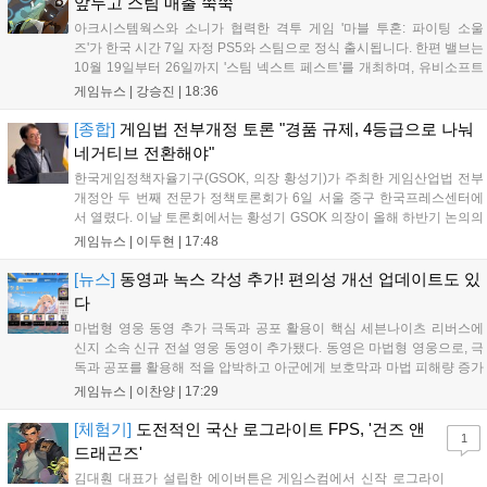
앞두고 스팀 매출 쭉쭉
아크시스템웍스와 소니가 협력한 격투 게임 '마블 투혼: 파이팅 소울
즈'가 한국 시간 7일 자정 PS5와 스팀으로 정식 출시됩니다. 한편 밸브는
10월 19일부터 26일까지 '스팀 넥스트 페스트'를 개최하며, 유비소프트
의 '더 디비전 리서전스'가 스팀에 출시되었고, 농장 시뮬레이션 '돌록 타
게임뉴스 |
강승진
|
18:36
운'은 얼리액세스를 마치고 정식 서비스를 시작했습니다. 이번 신작들은
각기 다른 장르에서 이용자들의 기대를 모으고 있습니다....
[종합]
게임법 전부개정 토론 "경품 규제, 4등급으로 나눠
네거티브 전환해야"
한국게임정책자율기구(GSOK, 의장 황성기)가 주최한 게임산업법 전부
개정안 두 번째 전문가 정책토론회가 6일 서울 중구 한국프레스센터에
서 열렸다. 이날 토론회에서는 황성기 GSOK 의장이 올해 하반기 논의의
주요 쟁점과 성과를 짚은 데 이어, 박종현 한양대 법학전문대학원 교수
게임뉴스 |
이두현
|
17:48
가 게임진흥원 등 게임 관련 거버넌스를, 이병찬 법무법인 온새미로 변
호사가 게임 등...
[뉴스]
동영과 녹스 각성 추가! 편의성 개선 업데이트도 있
다
마법형 영웅 동영 추가 극독과 공포 활용이 핵심 세븐나이츠 리버스에
신지 소속 신규 전설 영웅 동영이 추가됐다. 동영은 마법형 영웅으로, 극
독과 공포를 활용해 적을 압박하고 아군에게 보호막과 마법 피해량 증가
를 제공하는 것이 특징이다. 패시브 황천의 동행자는 동영의 핵심이다.
게임뉴스 |
이찬양
|
17:29
자신은 공격력에 비례해 효과 적중이 증가하고, 사망 시 불굴 상태로 부
활한다. 모...
[체험기]
도전적인 국산 로그라이트 FPS, '건즈 앤
1
드래곤즈'
김대훤 대표가 설립한 에이버튼은 게임스컴에서 신작 로그라이