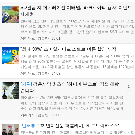
초월 소환권 등 다양한 보상을 제공합니다. 또한 카카오톡 채널 추가 시
주차별 스페셜 쿠폰과 한정 스킨, 경품 이벤트 등 풍성한 혜택을 마련해
SD건담 지 제네레이션 이터널, '라크로아의 용사' 이벤트
이용자들의 기대를 모으고 있습니다....
재개최
반다이 남코 엔터테인먼트가 ‘SD건담 지 제네레이션 이터널’에서 스토
리 이벤트 ‘SD건담 외전Ⅰ 지크 지온 편 라크로아의 용사’를 재개최한다.
보스 배틀로 카드다스 코인을 얻고 강적 습격 이벤트로 SSR 나이트 건
담을 획득할 수 있다. 로그인 보너스로 최대 다이아 3,000개를 지급하며,
게임뉴스 |
김규만
|
15:01
8월 31일까지 실물대 유니콘 건담 입상 피날레를 기념해 SSR 유닛을 전
원 증정한다. 또한 9월 30일까지 공식 유튜브에서 특별 프로그램을 시청
"최대 90%" 스마일게이트 스토브 여름 할인 시작
할 수 있다....
스마일게이트 게임 플랫폼 스토브가 7일부터 17일까지 500여 종의 게
임을 최대 90% 할인하는 쿨썸머 빅세일을 진행한다. 페치카 등 다양한
게임이 포함되며 3차에 걸친 할인 쿠폰도 제공된다. 15일에는 1920년대
경성 배경의 신작 그날의 신문이 출시되며, 15일부터 17일까지는 국내
게임뉴스 |
김규만
|
14:58
개발사 게임을 위한 시크릿 쿠폰도 추가 발행될 예정이다. 자세한 내용
은 공식 페이지에서 확인 가능하다....
[기획]
검은사막 최초의 '하이퍼 부스트', 직접 해봤
1
습니다
펄어비스는 7월 29일부터 '검은사막'에서 신규 및 복귀 이용자를
위한 상시 성장 시스템 '하이퍼 부스트'를 시작했습니다. 이는 단
순히 최고 레벨을 제공하는 것이 아니라, 시즌 캐릭터 육성, 올비
아 아카데미 수료, 아침의 나라 설화 진행 등 4단계 과정을 통해
기획기사 |
김규만
|
12:00
게임에 적응하며 공방합 750을 목표로 성장하는 구조입니다. 이
용자는 과제를 완수하며 동(V) 투발라 장비와 검은별 무기, 카라
[인터뷰]
1호 인디전문 퍼블리셔, '레드브릭하우스'
자드 장신구 등을 획득해 주요 콘텐츠에 진입할 수 있습니다....
지난 6월 인디게임 전문 퍼블리셔 레드브릭하우스가 문을 열었다. 네오