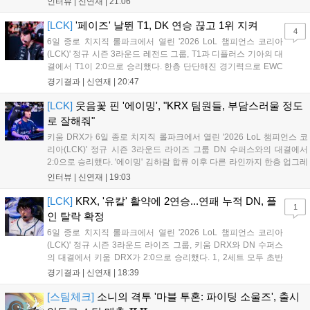
인터뷰 |
신연재
|
21:06
확실히 강했다. 경기 종료 후 기자회견에 참석한 김대호 감독은
"오늘 져서 너무 아쉽다"...
[LCK]
'페이즈' 날뛴 T1, DK 연승 끊고 1위 지켜
4
6일 종로 치지직 롤파크에서 열린 '2026 LoL 챔피언스 코리아
(LCK)' 정규 시즌 3라운드 레전드 그룹, T1과 디플러스 기아의 대
결에서 T1이 2:0으로 승리했다. 한층 단단해진 경기력으로 EWC
우승을 기점으로 파죽지세의 연승을 이어가던 디플러스 기아를
경기결과 |
신연재
|
20:47
잠재웠다. 1세트, T1이 앞서갔다. 바텀 듀오 킬로 주도권을 잡은
T1은 첫 드래곤을 두드렸...
[LCK]
웃음꽃 핀 '에이밍', "KRX 팀원들, 부담스러울 정도
로 잘해줘"
키움 DRX가 6일 종로 치지직 롤파크에서 열린 '2026 LoL 챔피언스 코
리아(LCK)' 정규 시즌 3라운드 라이즈 그룹 DN 수퍼스와의 대결에서
2:0으로 승리했다. '에이밍' 김하람 합류 이후 다른 라인까지 한층 업그레
이드 된 경기력을 보여주며 기분 좋은 2연승을 달렸다. 경기 종료 후 기
인터뷰 |
신연재
|
19:03
자실을 찾은 '에이밍'은 한층 밝아진 모습이었다. "합류한 지...
[LCK]
KRX, '유칼' 활약에 2연승...연패 누적 DN, 플
1
인 탈락 확정
6일 종로 치지직 롤파크에서 열린 '2026 LoL 챔피언스 코리아
(LCK)' 정규 시즌 3라운드 라이즈 그룹, 키움 DRX와 DN 수퍼스
의 대결에서 키움 DRX가 2:0으로 승리했다. 1, 2세트 모두 초반
부터 앞서나갔고, 별다른 위기 없이 승리를 꿰찼다. DN 수퍼스는
경기결과 |
신연재
|
18:39
이번 패배로 플레이-인 진출 실패를 확정했다. 1세트, 키움 DRX
의 출발이 매우 좋...
[스팀체크]
소니의 격투 '마블 투혼: 파이팅 소울즈', 출시