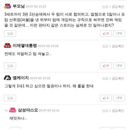
부모님
26-07-06 15:22
신고
|
공감 확인
3세트까지 3판 2선승제에서 두 팀이 서로 합의하고, 칼챔으로 1킬이나 포
탑 선취점(퍼블)을 낸 뒤부터 탑에 개입하는 규칙으로 싸우면 진짜 재밌
을 것 같은데... 이런 판타지 같은 스토리는 실제로 안 일어나겠지?
답글
0
0
이재몋대통령
26-07-06 15:26
신고
|
공감 확인
전에도 저말하고 팀 져놓고..
답글
0
0
엠케이지
26-07-06 15:32
신고
|
공감 확인
그렇게 1대1 하고 싶으면 철권이나 하지. 왜 롤을 한대
답글
1
0
삼성야스오
26-07-06 16:41
신고
|
공감 확인
재밋자나..