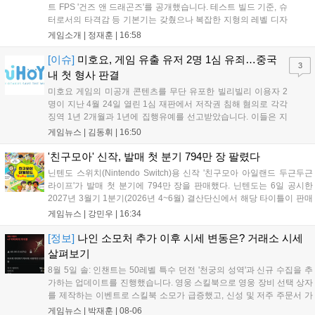
트 FPS '건즈 앤 드래곤즈'를 공개했습니다. 테스트 빌드 기준, 슈
터로서의 타격감 등 기본기는 갖췄으나 복잡한 지형의 레벨 디자
인은 개선이 필요해 보입니다. 또한, 성장 트랙의 과도한 분절과
게임소개 |
정재훈
|
16:58
무기 다양성 부족 등 로그라이트 장르적 재미 측면에서도 보완이
요구됩니다. 개발사는 향후 캐릭터 추가 등을 통해 게임성을 다듬
[이슈]
미호요, 게임 유출 유저 2명 1심 유죄…중국
3
어 경쟁력을 확보할 계획입니다....
내 첫 형사 판결
미호요 게임의 미공개 콘텐츠를 무단 유포한 빌리빌리 이용자 2
명이 지난 4월 24일 열린 1심 재판에서 저작권 침해 혐의로 각각
징역 1년 2개월과 1년에 집행유예를 선고받았습니다. 이들은 지
난해 7월부터 원신 등 주요 게임의 영상을 유포해 60만 회 이상의
게임뉴스 |
김동휘
|
16:50
조회수를 기록했습니다. 미호요는 이번 판결이 새 사법해석 시행
이후 중국 내 첫 형사사건임을 강조하며 향후 무단 유출에 강경
'친구모아' 신작, 발매 첫 분기 794만 장 팔렸다
대응할 방침입니다....
닌텐도 스위치(Nintendo Switch)용 신작 '친구모아 아일랜드 두근두근
라이프'가 발매 첫 분기에 794만 장을 판매했다. 닌텐도는 6일 공시한
2027년 3월기 1분기(2026년 4~6월) 결산단신에서 해당 타이틀이 판매
를 크게 늘렸다고 밝혔다. 4월 16일 발매된 이 작품은 약 2개월 반 만에
게임뉴스 |
강민우
|
16:34
794만 장을 기록하며, 같은 기간 닌텐도 스위치...
[정보]
나인 소모처 추가 이후 시세 변동은? 거래소 시세
살펴보기
8월 5일 솔: 인챈트는 50레벨 특수 던전 '천궁의 성역'과 신규 수집을 추
가하는 업데이트를 진행했습니다. 영웅 스킬북으로 영웅 장비 선택 상자
를 제작하는 이벤트로 스킬북 소모가 급증했고, 신성 및 저주 주문서 가
격은 소폭 상승했습니다. 나인 코어 시세는 보합세를 유지 중이며, 신의
게임뉴스 |
박재훈
|
08-06