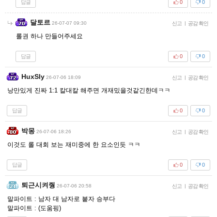
답글
0
0
달토르
26-07-07 09:30
신고
|
공감 확인
롤권 하나 만들어주세요
답글
0
0
HuxSly
26-07-06 18:09
신고
|
공감 확인
낭만있게 진짜 1:1 칼대칼 해주면 개재밌을것같긴한데ㅋㅋ
답글
0
0
박몽
26-07-06 18:26
신고
|
공감 확인
이것도 롤 대회 보는 재미중에 한 요소인듯 ㅋㅋ
답글
0
0
퇴근시켜줭
26-07-06 20:58
신고
|
공감 확인
말파이트 : 남자 대 남자로 붙자 승부다
말파이트 : (도움핑)