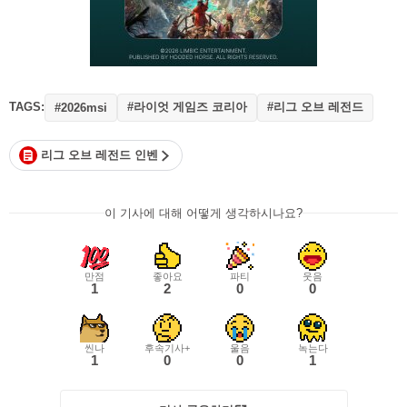
TAGS:
#라이엇 게임즈 코리아
#리그 오브 레전드
#2026msi
리그 오브 레전드 인벤
이 기사에 대해 어떻게 생각하시나요?
만점
좋아요
파티
웃음
1
2
0
0
씬나
후속기사+
울음
녹는다
1
0
0
1