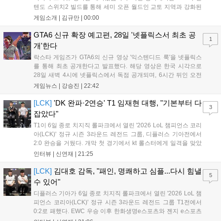
규 이용자 모두에게 새로운 재미를 선사할 예정이다....
텐도 스위치2 빌드를 통해 세미 오픈 월드인 교토 지역과 강화된
액션 시스템을 공개했습니다. 주인공 미야모토 무사시가 오니를
게임소개 |
김규만
|
00:00
정화하는 과정을 담았으며, 패링과 혼 흡수 등 전략적 전투 요소
가 특징입니다. 정식 출시를 앞두고 탄탄한 게임성을 선보여 기대
GTA6 신규 확장 예고편, 28일 '넷플릭스서 최초 공
1
감을 높였습니다....
개'한다
락스타 게임즈가 GTA6의 신규 영상 '익스텐디드 룩'을 넷플릭스
를 통해 최초 공개한다고 발표했다. 해당 영상은 한국 시각으로
28일 새벽 4시에 넷플릭스에서 독점 공개되며, 6시간 뒤인 오전
10시부터 공식 유튜브와 홈페이지에서도 확인할 수 있다. 기존보
게임뉴스 |
강승진
|
22:42
다 게임플레이 비중이 클 것으로 기대되는 가운데, 넷플릭스와의
이례적인 협업이 향후 게임 마케팅 방식에 어떤 변화를 가져올지
[LCK]
'DK 완파·2연승' T1 임재현 대행, "기본부터 다
3
전 세계 팬들의 이목이 쏠리고 있다....
잡았다"
T1이 6일 종로 치지직 롤파크에서 열린 '2026 LoL 챔피언스 코리
아(LCK)' 정규 시즌 3라운드 레전드 그룹, 디플러스 기아전에서
2:0 완승을 거뒀다. 개막 첫 경기에서 kt 롤스터에게 일격을 맞았
지만, 젠지 e스포츠의 홈 경기에서 원정 승리를 챙기며 분위기를
인터뷰 |
신연재
|
21:25
다잡은 T1은 이날 게임에서는 경기력이 완전히 제 궤도에 오른 듯
한 모습이었다. 다음은...
[LCK]
김대호 감독, "패인, 명쾌하고 심플...다시 힘낼
5
수 있어"
디플러스 기아가 6일 종로 치지직 롤파크에서 열린 '2026 LoL 챔
피언스 코리아(LCK)' 정규 시즌 3라운드 레전드 그룹 T1전에서
0:2로 패했다. EWC 우승 이후 한화생명e스포츠와 젠지 e스포츠
를 잡아내며 기세를 끌어올렸지만, 경기력이 제 궤도에 오른 T1은