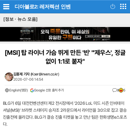
디아블로2: 레저렉션
인벤
[정보 · 뉴스 모음]
[MSI]
탑 라이너 가슴 뛰게 만든 '빈' "'제우스', 정글
없이 1:1로 붙자"
김홍제 기자
(
Koer@inven.co.kr
)
2026-07-06 14:54
English(영문)
Google 선호 출처 추가
8
5
BLG가 6일 대전컨벤션센터 제2 전시장에서 '2026 LoL 미드 시즌 인비테이
셔널(MSI)' 브라켓 스테이지 승자조 2라운드에서 라이언을 3:0으로 잡고 결승
진출전에 올라갔다. BLG가 결승 진출 티켓을 놓고 만난 팀은 한화생명e스포츠
다.