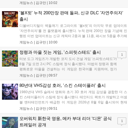
터 14일까지 럭키 엘피 이벤트로 론을, 13일부터 26일까지 트로피칼 아
게임뉴스 |
김규만
|
10:02
일랜드 이벤트로 펫 블레이즈와 팝시를 선보일 예정이다. 이번 업데이트
로 전략적 전투의 재미가 더욱 강화될 것으로 기대된다....
'볼X핏' 누적 200만장 판매 돌파, 신규 DLC '자연주의자'
출시
디볼버디지털이 벽돌깨기 로그라이트 ‘볼x핏’의 마지막 무료 업데이트
‘자연주의자’를 전 플랫폼에 출시했다. 누적 판매 200만 장을 기념해 진
행된 이번 업데이트는 신규 캐릭터 2종과 볼 11종, 패시브 5종을 추가해
전략적 재미를 높였다. 게임은 PC와 콘솔, 모바일에서 한글판으로 즐길
게임뉴스 |
김규만
|
10:00
수 있으며, 개발사는 조만간 게임과 관련한 새로운 소식을 전할 예정이
라고 밝혀 향후 행보에 기대감을 모으고 있다. 상세 정보는 공식 홈페이
정령과 마을 짓는 게임, '스피릿스테드' 출시
1
지에서 확인 가능하다....
터보 도그 게임즈가 개발한 코지 도시 건설 게임 '스피릿스테드'가
8월 7일 오전 2시 PC 스팀에 정식 출시됐다. 마법의 정령과 함께
평화로운 마을을 건설하는 이 게임은 한국어를 지원하며, 정가
10,700원에서 10% 할인된 9,630원에 판매된다. 플레이어는 어
게임뉴스 |
김규만
|
09:57
드벤처 모드와 크리에이티브 모드를 통해 자유롭게 마을을 꾸미
고 정령을 활용해 공동체를 성장시킬 수 있다. 따뜻한 손그림 그
80년대 VHS감성 호러, '스킨 스테이플러' 출시
래픽이 특징이며, 부담 없이 즐길 수 있는 힐링 게임으로 기대를
1980년대 VHS 슬래셔 영화와 초기 3D 호러 게임 감성을 결합한 더 스
모으고 있다....
킨 스테이플러가 스팀에 정식 출시됐다. 테인티드 팩트가 개발하고 어셈
블 엔터테인먼트가 배급한 이 게임은 2026년 8월 6일 출시되어 현재
15,000원에 판매 중이다. 캐리언 시티를 배경으로 연쇄살인 사건을 추적
게임뉴스 |
김규만
|
09:51
하는 두 형사의 이야기를 다루며, 거친 복고풍 그래픽과 블랙 코미디를
통해 밀도 높은 공포를 선사한다....
오버워치 新한국 영웅, 메카 부대 리더 '디몬' 공식
1
트레일러 공개