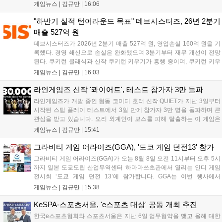
무기 스킬을 활용한 전략적 전투와 길드전 등 다양한 콘텐츠를 제공한
게임뉴스 |
김규만
|
16:06
다. 정식 출시를 기념해 사전예약자 50만 명 달성 보상을 포함한 다양한
혜택을 지급하며, 상세 내용은 공식 라운지에서 확인할 수 있다. 이용자
"하반기 실적 턴어라운드 목표" 데브시스터즈, 26년 2분기
는 게임 접속 및 주요 콘텐츠 플레이를 통해 성장을 지원받을 수 있다....
매출 527억 원
데브시스터즈가 2026년 2분기 매출 527억 원, 영업손실 160억 원을 기
록했다. 경영 쇄신으로 손실은 완화됐으며 3분기부터 재무 개선이 전망
된다. 쿠키런 클래식과 신작 쿠키런 키우기가 흥행 중이며, 쿠키런 키우
기는 13일 첫 업데이트를 시작으로 2주 간격의 콘텐츠를 제공한다. 또한
게임뉴스 |
김규만
|
16:03
9월 미국 로블록스 개발자 컨퍼런스에 참여해 IP 생태계를 확장할 계획
이다. 회사는 비용 효율화와 신작 흥행을 통해 하반기 실적 턴어라운드
라인게임즈 신작 '콰이어트', 테스트 참가자 3만 돌파
를 이끌 방침이다....
라인게임즈가 개발 중인 협동 코미디 호러 신작 QUIET가 지난 3일부터
시작된 스팀 플레이 테스트에서 3일 만에 참가자 3만 명을 돌파하며 큰
관심을 받고 있습니다. 오리 외계인이 보스를 피해 탈출하는 이 게임은
최대 4인 협동을 지원하며, 소음 관리와 물리 법칙을 활용한 전략적 플레
게임뉴스 |
김규만
|
15:41
이가 핵심입니다. 라인게임즈는 수집된 이용자 피드백을 반영해 게임성
을 개선 중이며, 상세 정보는 스팀 페이지에서 확인 가능합니다....
그라비티 게임 어라이즈(GGA), '도쿄 게임 던전13' 참가
그라비티 게임 어라이즈(GGA)가 오는 8월 8일 오전 11시부터 오후 5시
까지 일본 도쿄도립 산업무역센터 하마마쓰초관에서 열리는 인디 게임
전시회 ‘도쿄 게임 던전 13’에 참가합니다. GGA는 이번 행사에서
‘JALECO ARCADE COLLECTION’ 시리즈의 미공개 작품 12종을 최초
게임뉴스 |
김규만
|
15:38
공개하며, ‘다함께 쿠키요미. 월드 한국 Ver.’ 등 다양한 인디 게임을 선보
입니다. 시연 참여 관람객에게는 선착순으로 특별 굿즈를 증정하며, 인
KeSPA-스포츠서울, 'e스포츠 대상' 공동 개최 추진
디 게임 생태계 활성화와 신규 타이틀 반응 확인을 목표로 합니다....
한국e스포츠협회와 스포츠서울은 지난 6일 업무협약을 맺고 올해 대한