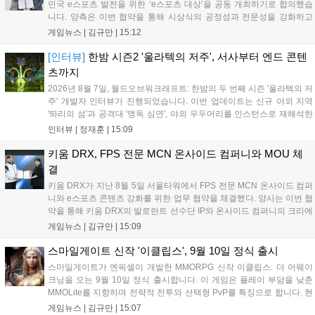
민국 e스포츠 발전을 위한 ‘e스포츠 대상’을 공동 개최하기로 합의했습
니다. 양측은 이번 협약을 통해 시상식의 공정성과 전문성을 강화하고
MZ세대를 겨냥한 미디어 영향력을 확대해 e스포츠 전 종목을 아우르는
게임뉴스 |
김규만
|
15:12
대표 연례 행사로 육성할 계획입니다. 김영만 회장은 10년 만에 재추진
되는 이번 시상식이 e스포츠의 성과와 가치를 널리 알리는 권위 있는 행
[인터뷰]
한밤 시즌2 '울라텍의 저주', 서사부터 엔드 콘텐
사가 되도록 노력하겠다고 밝혔습니다....
츠까지
2026년 8월 7일, 월드오브워크래프트: 한밤의 두 번째 시즌 '울라텍의 저
주' 개발자 인터뷰가 진행되었습니다. 이번 업데이트는 신규 야외 지역
'똬리의 섬'과 공격대 '맹독 심연', 야외 우두머리를 인스턴스로 재해석한
'소굴'을 포함합니다. 개발진은 하우징 시스템 개선 및 신화+ 던전 로테이
인터뷰 |
정재훈
|
15:09
션, 공격대 보상 강화 등을 예고하며, 한국 팬들의 열정적인 성원에 감사
를 표했습니다....
키움 DRX, FPS 전문 MCN 온사이드 컴퍼니와 MOU 체
결
키움 DRX가 지난 8월 5일 서울타워에서 FPS 전문 MCN 온사이드 컴퍼
니와 e스포츠 콘텐츠 강화를 위한 업무 협약을 체결했다. 양사는 이번 협
약을 통해 키움 DRX의 발로란트 선수단 IP와 온사이드 컴퍼니의 크리에
이터 네트워크를 결합하여 정규 및 특별 콘텐츠를 공동 기획한다. 또한
게임뉴스 |
김규만
|
15:09
디지털 콘텐츠 제작을 넘어 팬들이 직접 참여하는 오프라인 행사 등 온·
오프라인 연계 프로그램을 순차적으로 선보이며 e스포츠 생태계 확장에
스마일게이트 신작 '이클립스', 9월 10일 정식 출시
나설 계획이다....
스마일게이트가 엔픽셀이 개발한 MMORPG 신작 이클립스: 더 어웨이
크닝을 오는 9월 10일 정식 출시합니다. 이 게임은 플레이 부담을 낮춘
MMOLite를 지향하며 전략적 전투와 선택형 PvP를 특징으로 합니다. 현
재 공식 홈페이지와 앱 마켓에서 사전등록을 진행 중이며 참여자에게는
게임뉴스 |
김규만
|
15:07