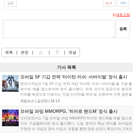
답글
1
0
새로고침
등록
목록
|
본문
|
△
|
▽
|
댓글
기사 목록
모바일 SF 기갑 전략 '타이탄 러쉬: 서바이벌' 정식 출시
엔조이게임은 7일 SF 기갑 전략 게임 ‘타이탄 러쉬: 서바이벌’을 구글 플
레이와 애플 앱스토어에 정식 출시했다. 외계 괴수의 침공으로 붕괴한
미래를 배경으로 이용자는 직접 타이탄을 제작 및 조종하며 인류 생존을
위한 전투를 펼친다. 지휘관 모집, 피난처 운영, 연맹 협동 콘텐츠가 특징
게임뉴스 |
김규만
|
16:13
이며 출시를 기념해 접속 시 영웅 경험치와 다이아몬드 등 다양한 성장
지원 보상을 제공한다. 상세 내용은 공식 커뮤니티에서 확인 가능하다....
모바일 파밍 MMORPG, '히어로 랜드M' 정식 출시
오리엔조이는 7일 모바일 파밍 MMORPG 히어로 랜드M을 애플 앱스토
어와 구글플레이에 정식 출시했다. 스팀 원작의 핵심 재미를 모바일로
구현한 이 게임은 장비 수집과 조합을 통한 영웅 성장이 특징이며, 3개의