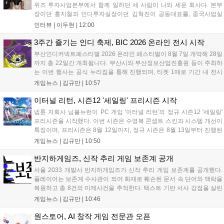
위즈 투자사업본부에서 함께 일하던 세 사람이 나와 세운 회사다. 본부
장이던 홍지철과 인디투자실장이던 김혁진이 공동대표를, 중국사업실
장이던 이민정이 이사를 맡았다. 출범 한 달여 만에 위메이드맥스의 전
인터뷰 |
이두현
|
12:00
략적 투자와 카카오벤처스 등 5개 벤처캐피털의 재무적 투자가 연달아
들어왔다. 서비스 중인...
3주간 즐기는 인디 축제, BIC 2026 온라인 전시 시작
부산인디커넥트페스티벌 2026 온라인 페스티벌이 8월 7일 개막해 28일
까지 총 22일간 개최됩니다. 부산시와 부산정보산업진흥원 등이 주최하
는 이번 행사는 공식 누리집을 통해 진행되며, 티켓 1매로 기간 내 전시
작을 제한 없이 체험할 수 있습니다. 일반 및 루키 부문 등 다양한 인디게
게임뉴스 |
김규만
|
10:57
임을 선보이며 개발자와의 소통 기능도 제공합니다. 장소 제약 없이 전
세계 누구나 참여 가능한 이번 행사는 역대 최대 규모로 열려 인디게임
이터널 리턴, 시즌12 '세일링' 프리시즌 시작
생태계 확장에 기여할 전망입니다....
넵튠 자회사 님블뉴런이 PC 게임 '이터널 리턴'의 정규 시즌12 '세일링'
프리시즌을 시작했다. 이번 시즌은 수영복 콘셉트 스킨과 시스템 개선이
특징이며, 프리시즌은 8월 12일까지, 정규 시즌은 8월 13일부터 진행된
다. 실험체 관찰일지 추가와 후반부 전략 강화를 위한 다중 크로노 스피
게임뉴스 |
김규만
|
10:50
어 도입 등 다양한 업데이트와 풍성한 이벤트가 마련되어 이용자들의 기
대를 모으고 있다....
반지하게임즈, 신작 추리 게임 보존계 공개
서울 2033 개발사 반지하게임즈가 신작 추리 게임 보존계를 공개했다.
플레이어는 보존계 수사관이 되어 화재로 훼손된 문서 속 단어와 맥락을
복원하고 총 8건의 미제사건을 추적한다. 텍스트 기반 서사 강점을 살린
이번 게임은 정보 조합과 사건 재구성이 핵심이며, 현재 스팀 상점 페이
게임뉴스 |
김규만
|
10:46
지가 공개되었다. 반지하게임즈는 2027년 상반기 정식 출시를 목표로
개발에 박차를 가하고 있다....
원스토어, AI 창작 게임 전문관 오픈