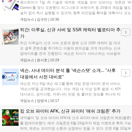
원스토어가 7일 AI 기술로 제작된 게임을 모아 선보이는 전문관 ‘AI
Games’를 정식 오픈했다. 라그나로크 브레이커 등 20종의 게임을 별도
설치 없이 즉시 실행할 수 있으며, 향후 라인업을 확대할 계획이다. 오는
11일부터는 게임 실행 시 할인 쿠폰을 지급하는 오픈 기념 이벤트도 진
게임뉴스 |
김규만
|
10:36
행된다. 이번 서비스는 누구나 AI를 활용해 게임을 제작하고 유통할 수
있는 환경을 조성해 창작자와 이용자 모두에게 새로운 경험을 제공할 것
히간: 이루실, 신규 서버 및 SSR 캐릭터 벨로티아 추
1
으로 기대된다....
가
히간 이루실이 신규 서버 오픈과 함께 신규 SSR 캐릭터 및 대규
모 결투 콘텐츠를 추가하고 이용자 편의성을 크게 개선하는 신규
업데이트를 전격 진행한다. 넥슨은 자사가 서비스하는 서브컬처
게임 히간 이루실에 신규 서버 'world3'을 개설하고 신규 캐릭터
게임뉴스 |
윤서호
|
10:29
및 이벤트 스토리를 포함한 대규모 콘텐츠 업데이트를 적용했다.
이번 업데이트를 통해 어둠 속 서큐버스...
넥슨, 사내 데이터 분석 툴 '넥슨스탯' 소개... "사후
1
대응에서 사전 대비로"
넥슨은 지난 6일 넥슨 태그를 통해 게임 운영 데이터 분석 서비스
'넥슨스탯'을 공개했습니다. 이는 게임 내 이상 징후 발생 시 KPI
대시보드, 공지사항, 커뮤니티 반응 등 흩어진 정보를 하나의 타
임라인에 연결해 원인을 빠르게 파악하도록 돕는 관제 허브입니
게임뉴스 |
양영석
|
10:17
다. 현재 25개 이상의 프로젝트에 도입된 이 서비스는 사후 대응
중심의 운영 방식을 사전 대비 체계로 전환하며 데이터 기반의 효
킹 오브 파이터 AFK, 신규 파이터 '애쉬 크림존' 추가
율적인 의사결정을 지원하고 있습니다....
넷마블이 '킹 오브 파이터 AFK'에 신규 파이터 애쉬 크림존과 제로(클론)
를 업데이트했다. 애쉬 크림존은 8월 19일까지 픽업 이벤트로 획득 가능
하며, 제로는 프리미엄 소환과 상점에서 얻을 수 있다. 또한 8월 10일부