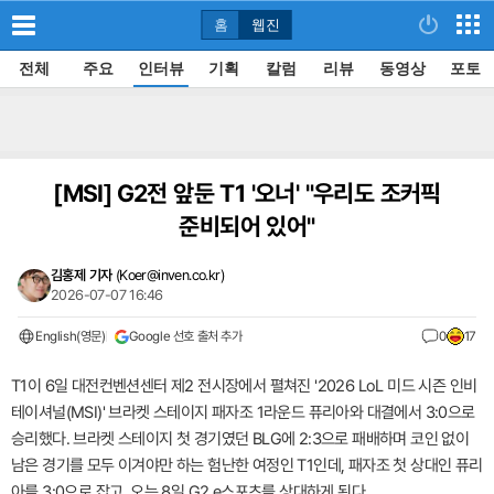
홈
웹진
전체
주요
인터뷰
기획
칼럼
리뷰
동영상
포토
[MSI]
G2전 앞둔 T1 '오너' "우리도 조커픽
준비되어 있어"
김홍제 기자
(
Koer@inven.co.kr
)
2026-07-07 16:46
English(영문)
Google 선호 출처 추가
0
17
T1이 6일 대전컨벤션센터 제2 전시장에서 펼쳐진 '2026 LoL 미드 시즌 인비
테이셔널(MSI)' 브라켓 스테이지 패자조 1라운드 퓨리아와 대결에서 3:0으로
승리했다. 브라켓 스테이지 첫 경기였던 BLG에 2:3으로 패배하며 코인 없이
남은 경기를 모두 이겨야만 하는 험난한 여정인 T1인데, 패자조 첫 상대인 퓨리
아를 3:0으로 잡고, 오는 8일 G2 e스포츠를 상대하게 된다.