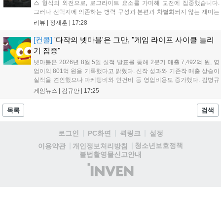
스 형식의 외전으로, 로그라이트 요소를 가미해 교전에 집중했습니다.
그러나 선택지에 의존하는 병력 구성과 본편과 차별화되지 않는 재미는
아쉬움을 남깁니다. 특히 협동 모드임에도 매치메이킹 기능을 지원하지
리뷰 |
정재훈
|
17:28
않아 이용자 간 소통과 매칭이 매우 어렵습니다. 본편보다 나은 점을 찾
기 힘든 이 게임은 높은 가격 대비 만족도가 낮아 구매를 권하기 어렵습
[컨콜]
'다작의 넷마블'은 그만, "게임 라이프 사이클 늘리
니다....
기 집중"
넷마블은 2026년 8월 5일 실적 발표를 통해 2분기 매출 7,492억 원, 영
업이익 801억 원을 기록했다고 밝혔다. 신작 성과와 기존작 매출 상승이
실적을 견인했으나 마케팅비와 인건비 등 영업비용도 증가했다. 김병규
대표는 다작 중심 전략에서 벗어나 신작 라인업을 엄격히 관리하고 기존
게임뉴스 |
김규만
|
17:25
게임의 라이프 사이클을 확장하는 체질 개선에 집중하겠다고 강조했다.
하반기에는 ‘나 혼자만 레벨업: 카르마’ 등 신작 3종 출시를 예고했으며,
목록
검색
마케팅 비용은 평소 수준으로 수렴할 전망이다. 도기욱 CFO는 마켓 수
수료 인하 효과가 내년부터 본격화될 것으로 내다봤다....
로그인
PC화면
퀵링크
설정
청소년보호정책
이용약관
개인정보처리방침
불법촬영물신고안내
(주)
인
벤