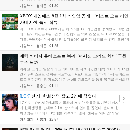
정했다. 제작은 블룸하우스와 유니버설 픽처스가 담당한다. 다만 조시
게임뉴스 |
정재훈
|
01:30
허처슨 등 다른 출연진의 복귀 여부와 구체적인 개봉 일정은 아직 발표
되지 않았으며, 향후 제작진의 공식 발표를 통해 세부 사항이 공개될 예
XBOX 게임패스 8월 1차 라인업 공개... '비스트 오브 리인
정이다....
카네이션' 즉시 합류
마이크로소프트가 Xbox 게임 패스 8월 1차 라인업을 공개했다. 이번 업
데이트의 핵심은 8월 6일부터 진행되는 '기어즈 오브 워: E-Day' 오픈 베
타로, 구독자는 정식 출시 전 멀티플레이를 미리 체험할 수 있다. 또한 '비
스트 오브 리인카네이션' 등 신작들이 출시 당일부터 제공되며, '마피아:
게임뉴스 |
정재훈
|
01:25
디 올드 컨트리' 등 기대작들도 순차적으로 합류한다. 마이크로소프트는
게임 패스를 통해 최신 퍼스트파티 타이틀과 다양한 장르의 게임을 콘
에릭 바티자 유비소프트 복귀, '어쌔신 크리드 헥세' 구원
솔, PC, 클라우드 환경에서 폭넓게 제공하며 생태계를 확장할 계획이
투수 될까
다....
어쌔신 크리드 발할라의 크리에이티브 디렉터였던 에릭 바티자가 16년
간의 유비소프트 경력을 뒤로하고 EA 모티브로 떠났다가 다시 유비소프
트로 복귀했다. 장 기스동이 지난 5일 링크드인을 통해 복귀를 공식화했
으며, 구체적인 담당 업무는 미정이나 최근 디렉터가 퇴사한 어쌔신 크
게임뉴스 |
윤홍만
|
01:11
리드 헥세의 새 수장으로 합류할 가능성이 높게 점쳐진다. 시리즈 전성
기를 이끈 그의 복귀가 개발 난항을 겪는 헥세에 어떤 활력을 불어넣을
[LCK]
젠지, 한화생명 잡고 2연패 끊었다
3
지 업계의 이목이 쏠리고 있다....
LCK 로드쇼에서 2연패를 기록하며 저조한 흐름을 맞이했던 젠지
가 한화생명을 상대로 2:1로 승리하며 연패를 끊었다. 반대로 한
화생명은 LCK에서 3연패를 기록하게 됐다. 젠지는 '캐니언'의 날
카로운 갱킹으로 '제우스'의 럼블을 상대로 점멸까지 빼내고 킬을
경기결과 |
김홍제
|
22:57
기록했다. 한화생명은 '쵸비'의 애니비아 알을 빼고 미드에서 킬을
따냈고, 바텀 원딜끼리 1:1 교전...
공개 약 두 달 만... 'RE: 베로니카' 위시리스트 200만