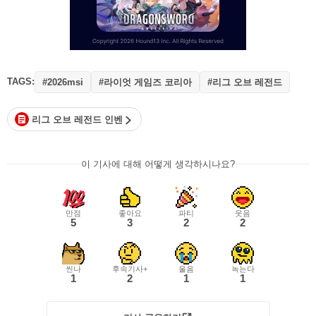
TAGS:
#라이엇 게임즈 코리아
#리그 오브 레전드
#2026msi
리그 오브 레전드 인벤
이 기사에 대해 어떻게 생각하시나요?
만점
좋아요
파티
웃음
5
3
2
2
씬나
후속기사+
울음
녹는다
1
2
1
1