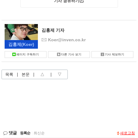
기사 공유하기
김홍제 기자
Koer@inven.co.kr
김홍제
(Koer)
페이지 구독하기
다른 기사 보기
기사 제보하기
목록
|
본문
|
△
|
▽
댓글
등록순
|
최신순
새로고침