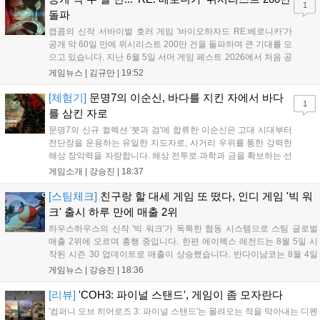
1
돌파
캡콤의 신작 서바이벌 호러 게임 '바이오하자드 RE:베로니카'가
공개 약 60일 만에 위시리스트 200만 건을 돌파하며 큰 기대를 모
으고 있습니다. 지난 6월 5일 서머 게임 페스트 2026에서 처음 공
개된 이 게임은 2000년 작을 현대적으로 재구성한 작품으로,
게임뉴스 |
김규만
|
19:52
2027년 PC와 PS5, Xbox 시리즈 X|S, 닌텐도 스위치2로 출시될
예정입니다. 클레어와 크리스 남매의 이야기를 다루며 RE 엔진을
[체험기]
문명7의 이순신, 바다를 지킨 자에서 바다
1
기반으로 제작 중이나, 구체적인 출시일과 가격, 예약 구매 일정
를 삼킨 자로
은 아직 공개되지 않았습니다....
문명7의 신규 컬렉션 '붓과 검'에 합류한 이순신은 고대 시대부터
전단장을 운용하는 유일한 지도자로, 사거리 우위를 통한 강력한
해상 장악력을 자랑합니다. 해상 전투로 과학과 금을 확보하는 선
제적 공격 전술이 핵심이며, 카르타고나 촐라 문명과 조합 시 압
게임소개 |
강승진
|
18:37
도적인 성능을 발휘합니다. 조선과 함께하면 거북선과의 시너지
로 해안을 초토화할 수 있습니다. 이순신은 지상전 중심의 도요토
[스팀체크]
친구랑 할 대세 게임 또 떴다, 인디 게임 '빅 워
미 히데요시와 대비되는 해상 군신으로서 전략적 재미를 극대화
크' 출시 하루 만에 매출 2위
합니다....
하우스하우스의 신작 '빅 워크'가 독특한 협동 시스템으로 스팀 글로벌
매출 2위에 오르며 흥행 중입니다. 한편 에이펙스 레전드는 8월 5일 시
작된 시즌 30 업데이트로 매출이 상승했습니다. 반다이남코는 8월 4일
무료 업데이트를 배포하고 8월 5일 '슈퍼로봇대전 Y'의 35주년 기념 유
게임뉴스 |
강승진
|
18:36
료 DLC를 출시하며 국내 매출 10위를 기록했습니다. 이처럼 신작과 대
규모 업데이트가 겹치며 게임 시장이 활기를 띠고 있습니다....
[리뷰]
'COH3: 파이널 스탠드', 게임이 좀 모자란다
'컴퍼니 오브 히어로즈 3: 파이널 스탠드'는 몰려오는 적을 막아내는 디펜