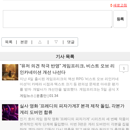
새로고침
등록
목록
|
본문
|
△
|
▽
|
댓글
기사 목록
"유저 의견 적극 반영" 게임프리크, 비스트 오브 리
1
인카네이션 개선 나선다
지난 4일 출시된 게임프리크의 액션 RPG '비스트 오브 리인카네
이션'이 카메라 시점과 텍스트 크기 등 편의성 문제로 아쉬운 평가
를 받자 개발사가 개선안을 발표했다. 게임프리크는 5일 공식 X
를 통해 1주일 이내에 카메라 조정, 텍스트 확대, 스토리 템포 개
게임뉴스 |
윤홍만
|
01:34
선, 모드 변경 등을 포함한 첫 번째 패치를 진행하겠다고 밝혔다.
유저 피드백을 적극 수용해 지속적인 업데이트를 약속한 이번 조
실사 영화 '프레디의 피자가게3' 본격 제작 돌입, 각본가
치가 게임의 평가를 반전시킬 수 있을지 주목된다....
게리 도버먼 합류
인기 호러 게임 원작 영화 '프레디의 피자가게' 시리즈의 세 번째 작품이
본격적인 제작 단계에 돌입했다. 이번 3편은 게리 도버먼이 각본을 집필
하며, 엠마 태미 감독이 다시 연출을 맡고 배우 매슈 릴러드가 출연을 확