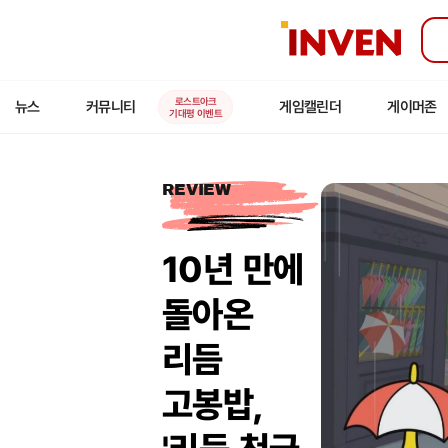
인
벤
로스트아크
뉴스
커뮤니티
게임캘린더
게이머존
기대평 이벤트
REVIEW
10년 만에
돌아온
리듬
고봉밥,