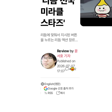
'리듬 천국
미라클
스타즈'
리듬에 맞춰서 지시된 버튼
을 누르는 리듬 액션 장르는
약 30년이 지난 지금도 꾸준
히 사랑받고 있는 장르다. 음
Review
by
윤
악이라는 호불호가 적은 소
서호 기자
재에 화면에 뭘 눌러야 하는
Published on
지 직관적으로 보여주는 만
2026-07-07
4
2
큼, 게임을 한 번도 안 해봤던
17:07
사람들도 그 구조를 바로 알
수 있을 정도다. 그렇지만 대
English(영문)
부분 게이머들은 이 말에 의
Google 선호 출처 추가
문을 표할 거다. 그도 그럴 것
RSS
복사
이 조금만 레벨이 높아져