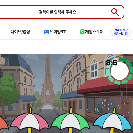
Submit
귀무자 신작
라이브/영상
게이밍/IT
게임스토어
지금 예판 중!
8.5