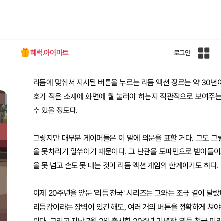
혜택.아이마트
로그인
인
벤
전
리듬에 맞춰서 지시된 버튼을 누르는 리듬 액션 장르는 약 30년
체
사
호가 적은 소재에 화면에 뭘 눌러야 하는지 직관적으로 보여주는 
이
수 있을 정도다.
트
맵
그렇지만 대부분 게이머들은 이 말에 의문을 표할 거다. 그도 그
을 못차리기 일쑤이기 때문이다. 그 난관을 도파민으로 받아들이고
을 못 넘고 손도 못 대는 것이 리듬 액션 게임의 한계이기도 하다.
이제 20주년을 앞둔 '리듬 천국' 시리즈는 그와는 조금 결이 달랐
리듬감이라는 장벽이 있긴 해도, 여러 개의 버튼을 정확하게 쳐야 
이다. 그리고 지난 7월 2일 출시한 20주년 기념작 '리듬 천국 