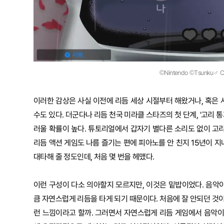
©Nintendo ©Tsunku♂ C
이러한 감상은 사실 이전에 리듬 세상 시절부터 해왔거나, 혹은 
수도 있다. 더군다나 리듬 천국 미라클 스타즈의 첫 단계, '고리
러울 확률이 높다. 튜토리얼에서 갑자기 별다른 소리도 없이 고리
리듬 액션 게임도 나름 즐기는 편에 피아노를 안 친지 15년이 
대타해 줄 정도인데, 처음 몇 번을 헤맸다.
이런 구성이 다소 의아할지 모르지만, 이것은 밑밥이었다. 음악
큼 자연스럽게 리듬을 타게 되기 때문이다. 처음에 잘 안되던 것이
런 느낌이라고 할까. 그러면서 자연스럽게 리듬 게임에서 음악이