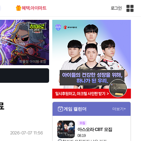
혜택.아이마트
로그인
인
벤
전
체
사
이
트
맵
료
게임 캘린더
더보기+
모집
아스오라 CBT 모집
2026-07-07 11:56
08.19