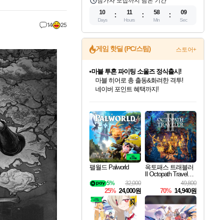
참가자 모집까지 남은 기간
10
11
58
07
Days
Hours
Min
Sec
14
25
게임 핫딜 (PC/스팀)
스토어+
귀무자: 검의 길 예약 판매 중!
10% 할인과
이니&베니 혜택까지!
인벤게임즈 8월 특별 할인!
드래곤소드: 어웨이크닝 입점!
문명 7 특별 할인!
마블 투혼 파이팅 소울즈 정식출시!
비스트 오브 리인카네이션 정식 출시!
커세어 코브 출시 기념 할인!
더 렐릭 퍼스트 가디언 정식 출시
베데스다 40주년 기념 할인 중!
캡콤 프렌차이즈 할인 진행 중!
캡콤 일부 상품 상시 할인
스타워즈 은하계 레이서
로블록스 기프트 카드 공식 입점
인기 퍼블리셔 모음!
스팀으로 만나는 드래곤소드!
조선&고려 DLC 출시 예정
마블 히어로 총 출동&화려한 격투!
게임프릭 신작 IP
해적'섬'을 발전시키자!
설화x하드코어 액션!
베데스다의 명작들을
몬헌, 바하 등 인기 IP를
몬헌 와일즈 & 드래곤즈 도그마2
인벤게임즈에서 10% 추가 적립
Robux를 가장 안전하고
최대 90% 할인가를 만나보세요!
네이버혜택과 함께 만나보세요!
50%할인&추가 적립까지!
네이버 포인트 혜택까지!
네이버 혜택가와 함께 예약하세요!
할인&네이버혜택으로 만나보세요!
네이버페이 혜택과 만나보세요!
40주년 프로모션으로 만나보세요!
할인가에 만나보세요!
일부 에디션 상시 할인!
혜택으로 예약 판매 중
편안하게 충전하세요
팰월드 Palworld
옥토패스 트래블러
II Octopath Traveler I
I
5%
32,000
49,800
25%
24,000원
70%
14,940원