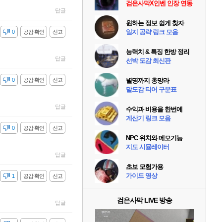
검은사막X인벤 인장 연동
답글
원하는 정보 쉽게 찾자
일지 공략 링크 모음
감
0
공감 확인
신고
능력치 & 특징 한방 정리
답글
선박 도감 최신판
감
0
공감 확인
신고
별명까지 총망라
말도감 티어 구분표
답글
수익과 비용을 한번에
계산기 링크 모음
감
0
공감 확인
신고
NPC 위치와 메모기능
지도 시뮬레이터
답글
초보 모험가용
가이드 영상
감
1
공감 확인
신고
검은사막 LIVE 방송
답글