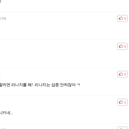
고
0:34)
공감
비공
0
공감
비공
0
)
공감
비공
0
할꺼면 리니지를 해! 리니지는 섭종 안하잖아 ㅋ
공감
비공
1
키네...