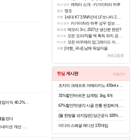
캐릭터 소개 - 카가미하라 하루
아스오라
명조
명조
1세대 K7 3.5NA인데 LF쏘나타 2.0NA 기변하면 유류비 절약이 얼마나 될까요..?
차벤
카가미하라 하루 성우 정보 및 주요 필모
아스오라
메모리 3사, 2027년 생산분 완판?
해외겜
모든 요리/작물 책 획득 위치 공략 (36개) - 미식가 도전과제
비스트
모든 바우에라 업그레이드 아이템 획득 위치 공략 (89개)
비스트
[여행_국내] 남해 독일마을
여행
새로고침
핫딜
게시판
더보기+
조지아 크래프트 아메리카노 470ml x 24개
31%할인!바르온 삼계탕, 1kg, 4개
그라비티, 2026년 2분기 실적 공개… 전년 동기 대비 영업이익 40.2% 증가
67%할인!맛생각 시골 전통 된장찌개, 600g, 5개
(물 한방울 섞지않은) 당근공식 100% 착즙 국내산 당근주스 x 30개
 빼들었다
이디야 스페셜 에디션 170개입
"유저 의견 적극 반영" 게임프리크, 비스트 오브 리인카네이션 개선 나선다