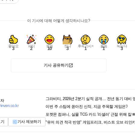
이 기사에 대해 어떻게 생각하시나요?
좋아요
파티
웃음
씬나
후속기사+
울음
녹는다
3
2
10
3
1
1
3
기사 공유하기
기자
inven.co.kr
이번 주 스팀에 쏟아진 신작, 지금 주목할 게임은?
포켓몬 컴퍼니, 실물 TCG 카드 '리셀러' 근절 위해 칼
보기
기사 제보하기