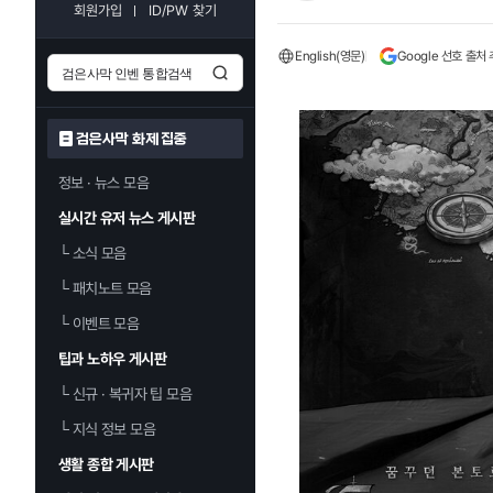
회원가입
ID/PW 찾기
English(영문)
Google 선호 출처
검은사막 화제 집중
정보 · 뉴스 모음
실시간 유저 뉴스 게시판
└
소식 모음
└
패치노트 모음
└
이벤트 모음
팁과 노하우 게시판
└
신규 · 복귀자 팁 모음
└
지식 정보 모음
생활 종합 게시판