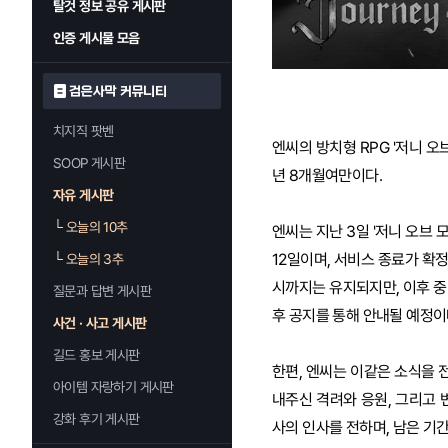
탈것 정보 공유 게시판
인증 게시물 모음
검은사막 커뮤니티
치지직 팟벤
엔씨의 방치형 RPG '저니 오브
SOOP 게시판
년 8개월여만이다.
자유 게시판
└
오늘의 10추
엔씨는 지난 3일 '저니 오브 
12일이며, 서비스 종료가 확정
└
오늘의 3추
시까지는 유지되지만, 이후 중
질문과 답변 게시판
후 공지를 통해 안내될 예정이다
사건 · 사고 게시판
길드 홍보 게시판
한편, 엔씨는 이같은 소식을 
아이템 자랑하기 게시판
내주신 격려와 응원, 그리고
강화 후기 게시판
사의 인사를 전하며, 남은 