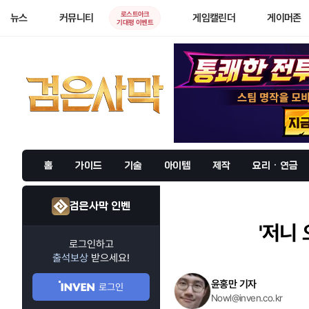
로스트아크
뉴스
커뮤니티
게임캘린더
게이머존
기대평 이벤트
홈
가이드
기술
아이템
제작
요리 · 연금
검은사막 인벤
'저니
로그인하고
출석보상
받으세요!
윤홍만 기자
로그인
Nowl@inven.co.kr