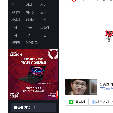
란
아처
샤이
가디언
하사신
노바
세이지
커세어
드카
우사
매구
스칼라
도사
데드아이
오공
만점
2
세라핌
에이전트
윤홍만 
Nowl@
구독하기
다른 기사 
공통 커뮤니티