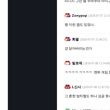
리니지 그만 좀 우려무라 아이
Zonypop
(2026-07-07 22:1
엥 이런 겜도 있었나...
회멸
(2026-07-07 22:40:25)
걍 닫아버리는건가
빛로제
(2026-07-08 11:54:00
ㅋㅋㅋㅋ ㅋㅋㅋㅋ 엔쒸 게임 
L신사
(2026-07-08 12:43:53)
그 흔한 방치형도 하나 성공 못시