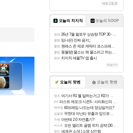
새로고침
오늘의 치지직
오늘의 SOOP
26년 7월 팔로우 상승량 TOP 30 - 월간 치지직
잡담
임나은) 진짜 음지;;
클립
젠레스 존 제로 캐릭터 코스프레한 꽁주
짤방
풍월량) 물소는 왜 물소라고 하는거야? 아! 그만 ㅋㅋ
클립
치지직 애플TV 앱 출시
정보
더보기+
오늘의 팟벤
오늘의 핫벤
여기서 R1 뭘 말하는거고 R2가 뭘말하는걸까요?
명조
라스트 에포크 시즌5 - 서리화신의 분노 티저
PV
60프레임 나오는데 정상일까요?
레퀴엠
무한대 아난타 유출과 앞으로의 예상 (루머)
섭컬겜
아반테 2.0 자연흡기?
차벤
모든 엘리트 골렘 위치 공략 (30개) - 방랑 결투가
비스트
세계관 소개 | 소명 상인회
명조