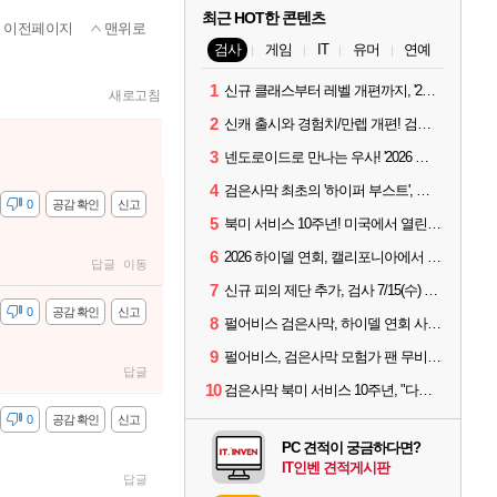
최근 HOT한 콘텐츠
이전페이지
맨위로
검사
게임
IT
유머
연예
1
신규 클래스부터 레벨 개편까지, '2026 검은사막 하이델 연회' 총정리
새로고침
2
신캐 출시와 경험치/만렙 개편! 검사 2026 하이델 연회 모아보기
3
넨도로이드로 만나는 우사! '2026 하이델 연회' 막바지 깜짝 공개
4
검은사막 최초의 '하이퍼 부스트', 직접 해봤습니다
감
0
공감 확인
신고
5
북미 서비스 10주년! 미국에서 열린 '검은사막 하이델 연회'
6
2026 하이델 연회, 캘리포니아에서 개최
답글
이동
7
신규 피의 제단 추가, 검사 7/15(수) 패치 핵심 정리
감
0
공감 확인
신고
8
펄어비스 검은사막, 하이델 연회 사전 이벤트 시작
9
펄어비스, 검은사막 모험가 팬 무비 '마디걸스' 글로벌 상영회 개최
답글
10
검은사막 북미 서비스 10주년, "다음 10년도 우리만의 액션으로"
감
0
공감 확인
신고
PC 견적이 궁금하다면?
IT인벤 견적게시판
답글