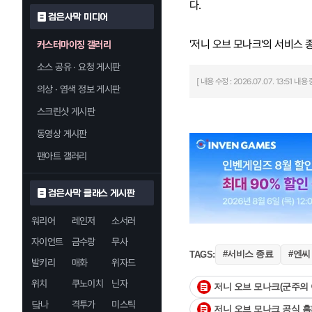
다.
검은사막 미디어
'저니 오브 모나크'의 서비스 
커스터마이징 갤러리
소스 공유 · 요청 게시판
[ 내용 수정 : 2026.07.07. 13:51
의상 · 염색 정보 게시판
스크린샷 게시판
동영상 게시판
팬아트 갤러리
검은사막 클래스 게시판
워리어
레인저
소서러
자이언트
금수랑
무사
#서비스 종료
#엔씨
TAGS:
발키리
매화
위자드
위치
쿠노이치
닌자
저니 오브 모나크(군주의 
닼나
격투가
미스틱
저니 오브 모나크 공식 