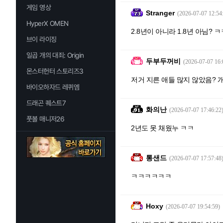
게임 영상
Stranger
(2026-07-07 12:54
HyperX OMEN
2.8년이 아니라 1.8년 아님? 
브이 라이징
일곱 개의 대죄: Origin
두부두꺼비
(2026-07-07 16:
몬스터헌터 스토리즈3
저거 지른 애들 많지 않았음? 
바이오하자드 레퀴엠
드래곤 퀘스트7
화의난
(2026-07-07 17:46:22
풋볼 매니저26
2년도 못 채웠누 ㅋㅋ
통샌드
(2026-07-07 17:57:48
ㅋㅋㅋㅋㅋㅋ
Hoxy
(2026-07-07 19:54:59)