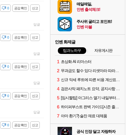
매일매일,
감
0
공감 확인
신고
인벤 출석체크!
주사위 굴리고 포인트!
답글
인벤 마블
감
0
공감 확인
신고
인벤 화제글
팁과노하우
자유게시판
답글
1
초상화 AI 리마스터
감
0
공감 확인
신고
2
무과금도 할수 있다 리셋마라 따라하기
3
신규 악세 루트에 따른 비용 계산표 #에크레타#아페론#카라자드#데보레카
답글
4
검은사막 패치노트 요약, 공지사항 검색, AI 사서 사이트 공유 (칼페온 도서관)
감
0
공감 확인
신고
5
[임시짤팁] 아그리스 열기 내일부터 꺼봅시다.
6
하이퍼부스트 완벽 가이드[시즌 졸업 부터 공방합 750까지] _ 21시간 26분 컷 성장 꿀팁 총 정리
답글
7
아마 환기?) 술잔 재료 대체품
감
0
공감 확인
신고
공식 인장 달고 자랑하자