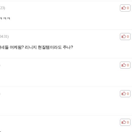
:23)
공감
비공
0
ㅋㅋㅋㅋ
04:31)
공감
비공
0
개네들 어케됨? 리니지 현질템이라도 주나?
)
공감
비공
0
)
공감
비공
0
공감
비공
0