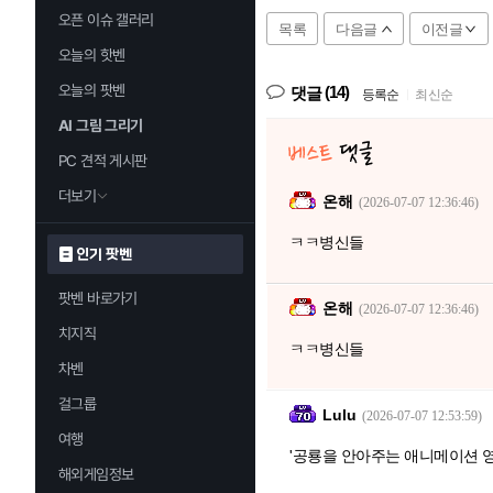
오픈 이슈 갤러리
목록
다음글
이전글
오늘의 핫벤
오늘의 팟벤
(14)
댓글
등록순
|
최신순
AI 그림 그리기
PC 견적 게시판
더보기
온해
(2026-07-07 12:36:46)
ㅋㅋ병신들
인기 팟벤
팟벤 바로가기
온해
(2026-07-07 12:36:46)
치지직
ㅋㅋ병신들
차벤
걸그룹
Lulu
(2026-07-07 12:53:59)
여행
'공룡을 안아주는 애니메이션 영
해외게임정보