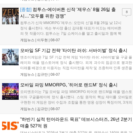
와 무신사, 오프라인 매장에서 판매된다. 다만 아시안게임 결선에
서는 대회 규정에 따라 별도의 유니폼을 착용할 계획이다....
[종합]
컴투스-에이버튼 신작 '제우스' 8월 26일 출
8
시…"모두를 위한 경쟁"
컴투스가 신작 MMORPG '제우스: 오만의 신'을 8월 26일 낮 12시
정식 출시한다. 넥슨 부사장 출신 김대훤 대표가 이끄는 에이버튼
의 첫 작품이다. 컴투스는 7일 쇼케이스를 열고 출시일과 함께 핵
심 콘텐츠, 유료화 정책, 운영 방향을 공개했다. 캐릭터명 선점은
게임뉴스 |
이두현
|
08-07
8월 13일 오후 8시 시작한다. '제우스: 오만의 신'은 최고신 제우스
의 오만으로 균열이...
모바일 SF 기갑 전략 '타이탄 러쉬: 서바이벌' 정식 출시
엔조이게임은 7일 SF 기갑 전략 게임 ‘타이탄 러쉬: 서바이벌’을 구글 플
레이와 애플 앱스토어에 정식 출시했다. 외계 괴수의 침공으로 붕괴한
미래를 배경으로 이용자는 직접 타이탄을 제작 및 조종하며 인류 생존을
위한 전투를 펼친다. 지휘관 모집, 피난처 운영, 연맹 협동 콘텐츠가 특징
게임뉴스 |
김규만
|
08-07
이며 출시를 기념해 접속 시 영웅 경험치와 다이아몬드 등 다양한 성장
지원 보상을 제공한다. 상세 내용은 공식 커뮤니티에서 확인 가능하다....
모바일 파밍 MMORPG, '히어로 랜드M' 정식 출시
오리엔조이는 7일 모바일 파밍 MMORPG 히어로 랜드M을 애플 앱스토
어와 구글플레이에 정식 출시했다. 스팀 원작의 핵심 재미를 모바일로
구현한 이 게임은 장비 수집과 조합을 통한 영웅 성장이 특징이며, 3개의
무기 스킬을 활용한 전략적 전투와 길드전 등 다양한 콘텐츠를 제공한
게임뉴스 |
김규만
|
08-07
다. 정식 출시를 기념해 사전예약자 50만 명 달성 보상을 포함한 다양한
혜택을 지급하며, 상세 내용은 공식 라운지에서 확인할 수 있다. 이용자
"하반기 실적 턴어라운드 목표" 데브시스터즈, 26년 2분기
는 게임 접속 및 주요 콘텐츠 플레이를 통해 성장을 지원받을 수 있다....
매출 527억 원
데브시스터즈가 2026년 2분기 매출 527억 원, 영업손실 160억 원을 기