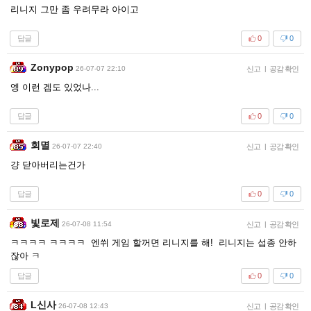
리니지 그만 좀 우려무라 아이고
답글
0
0
Zonypop
26-07-07 22:10
신고
|
공감 확인
엥 이런 겜도 있었나...
답글
0
0
회멸
26-07-07 22:40
신고
|
공감 확인
걍 닫아버리는건가
답글
0
0
빛로제
26-07-08 11:54
신고
|
공감 확인
ㅋㅋㅋㅋ ㅋㅋㅋㅋ 엔쒸 게임 할꺼면 리니지를 해! 리니지는 섭종 안하
잖아 ㅋ
답글
0
0
L신사
26-07-08 12:43
신고
|
공감 확인