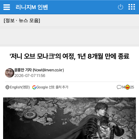
리니지M
인벤
[정보 · 뉴스 모음]
'저니 오브 모나크'의 여정, 1년 8개월 만에 종료
윤홍만 기자
(
Nowl@inven.co.kr
)
2026-07-07 11:56
English(영문)
Google 선호 출처 추가
14
25