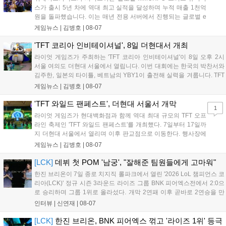
스가 출시 5년 차에 역대 최고 실적을 달성하며 누적 매출 1천억
원을 돌파했습니다. 이는 매년 전용 서버에서 진행되는 글로벌 e
스포츠 대회 FWC의 영향이 큽니다. FWC는 이용자가 동일한 조
게임뉴스 |
김병호
|
08-07
건에서 시즌을 함께 즐기는 구조로, 올해 4월 시작된 FWC 2026
은 전년 대비 매출과 이용자 지표가 대폭 상승하는 성과를 냈습니
'TFT 코리아 인비테이셔널', 8일 더현대서 개최
다. 오는 10월 필리핀 마닐라에서 총상금 11만 달러 규모의 제4회
라이엇 게임즈가 주최하는 'TFT 코리아 인비테이셔널'이 8일 오후 2시
FWC 그랜드 파이널이 개최될 예정이며, 위메이드커넥트는 이를
서울 여의도 더현대 서울에서 열립니다. 이번 대회에는 한국의 박찬서와
통해 커뮤니티 중심의 장기 성장 모델을 지속할 방침입니다....
김주한, 일본의 타이틀, 베트남의 YBY1이 출전해 실력을 겨룹니다. TFT
는 소속팀 없이 개인 자격으로 참가하는 독특한 대회 구조를 가지며, 누
게임뉴스 |
김병호
|
08-07
구나 참여 가능한 '소파에서 왕관까지'라는 철학을 실천하고 있습니다.
17일까지 이어지는 이번 행사는 신규 세트 체험과 공연 등 다양한 즐길
'TFT 와일드 팬페스트', 더현대 서울서 개막
1
거리를 제공하며, 이후 현대백화점 판교점에서도 행사가 이어질 예정입
라이엇 게임즈가 현대백화점과 함께 역대 최대 규모의 TFT 오프
니다. 연말에는 라스베이거스 오픈이 개최됩니다....
라인 축제인 'TFT 와일드 팬페스트'를 개최했다. 7일부터 17일까
지 더현대 서울에서 열리며 이후 판교점으로 이동한다. 행사장에
는 체험, 스페셜, 무대 존이 마련됐으며 8일 오후 2시 인비테이셔
게임뉴스 |
김병호
|
08-07
널, 15일 오후 2시 스트리머 매치, 17일 오후 7시 30분 QWER 공
연 등 다채로운 일정이 준비되어 있다. 사전 예약은 조기 마감될
[LCK]
데뷔 첫 POM '남궁', "잘해준 팀원들에게 고마워"
만큼 큰 인기를 끌고 있다....
한진 브리온이 7일 종로 치지직 롤파크에서 열린 '2026 LoL 챔피언스 코
리아(LCK)' 정규 시즌 3라운드 라이즈 그룹 BNK 피어엑스전에서 2:0으
로 승리하며 그룹 1위로 올라섰다. 개막 2연패 이후 곧바로 2연승을 만
들어내면서 이어질 4라운드에 대한 기대감을 올렸다. 다음은 이날 데뷔
인터뷰 |
신연재
|
08-07
첫 POM을 수상한 '남궁' 남궁성훈의 POM 인터뷰 전문이다....
[LCK]
한진 브리온, BNK 피어엑스 꺾고 '라이즈 1위' 등극