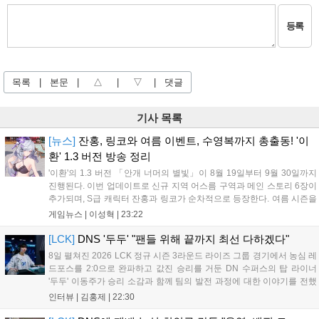
등록
목록
|
본문
|
△
|
▽
|
댓글
기사 목록
[뉴스]
잔홍, 링코와 여름 이벤트, 수영복까지 총출동! '이
환' 1.3 버전 방송 정리
'이환'의 1.3 버전 「안개 너머의 별빛」이 8월 19일부터 9월 30일까지
진행된다. 이번 업데이트로 신규 지역 어스름 구역과 메인 스토리 6장이
추가되며, S급 캐릭터 잔홍과 링코가 순차적으로 등장한다. 여름 시즌을
맞아 비치발리볼, 수상 오토바이 등 다채로운 이벤트가 열리고, 캐릭터
게임뉴스 |
이성혁
|
23:22
렌더링 개선 및 랜덤 코스튬 등 편의성도 강화된다. 8월 11일까지 사용
가능한 교환 코드 3종이 제공되며, 상세 일정은 공식 채널을 통해 확인할
[LCK]
DNS '두두' "팬들 위해 끝까지 최선 다하겠다"
수 있다....
8일 펼쳐진 2026 LCK 정규 시즌 3라운드 라이즈 그룹 경기에서 농심 레
드포스를 2:0으로 완파하고 값진 승리를 거둔 DN 수퍼스의 탑 라이너
'두두' 이동주가 승리 소감과 함께 팀의 발전 과정에 대한 이야기를 전했
다. 먼저 오랜만의 2:0 완승에 대해 '두두'는 "진짜 오랜만에 거둔 2:0 승
인터뷰 |
김홍제
|
22:30
리라 기쁘다. 특히 불리했던 1세트를 역전승으로 이끌어내...