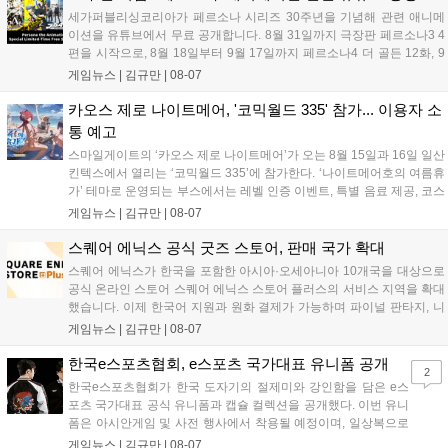
확산에 앞장섰습니다....
세가퍼블리싱코리아가 페르소나 시리즈 30주년을 기념해 관련 애니메
이션을 유튜브에서 무료 공개합니다. 8월 31일까지 극장판 페르소나3 4
편을 시작으로, 8월 18일부터 9월 17일까지 페르소나4 더 골든 12화, 9
월 15일부터 10월 14일까지 페르소나5 시리즈가 순차 공개됩니다. 또한
게임뉴스 |
김규만
|
08-07
8월 16일까지 SNS를 통해 축하 메시지를 모집하며, 선정된 내용은 기념
영상 및 대형 전광판에 소개될 예정입니다....
카오스 제로 나이트메어, '코믹월드 335' 참가... 이용자 소
통 예고
스마일게이트의 ‘카오스 제로 나이트메어’가 오는 8월 15일과 16일 일산
킨텍스에서 열리는 ‘코믹월드 335’에 참가한다. ‘나이트메어호의 여름휴
가’ 테마로 운영되는 부스에서는 레벨 인증 이벤트, 특별 음료 제공, 코스
프레 모델 포토존 등 다채로운 행사가 진행된다. 유명 코스어 7인이 캐릭
게임뉴스 |
김규만
|
08-07
터로 변신해 이용자를 맞이하며, SNS 인증 시 추가 굿즈도 증정한다. 자
세한 정보는 공식 커뮤니티에서 확인 가능하다....
스퀘어 에닉스 공식 굿즈 스토어, 판매 국가 확대
스퀘어 에닉스가 한국을 포함한 아시아·오세아니아 10개국을 대상으로
공식 온라인 스토어 스퀘어 에닉스 스토어 플러스의 서비스 지역을 확대
했습니다. 이제 한국어 지원과 원화 결제가 가능하며 파이널 판타지, 니
어 등 주요 게임의 피규어, 굿즈를 구매할 수 있습니다. 신상품이 순차적
게임뉴스 |
김규만
|
08-07
으로 추가될 예정이며 이용자는 사이트에서 국가를 한국으로 설정해 이
용 가능합니다....
한국e스포츠협회, e스포츠 국가대표 유니폼 공개
2
한국e스포츠협회가 한국 도자기의 절제미와 강인함을 담은 e스
포츠 국가대표 공식 유니폼과 캡슐 컬렉션을 공개했다. 이번 유니
폼은 아시안게임 및 사전 행사에서 착용될 예정이며, 일상복으로
구성된 컬렉션은 오는 8월 28일부터 골스튜디오 공식 홈페이지
게임뉴스 |
김규만
|
08-07