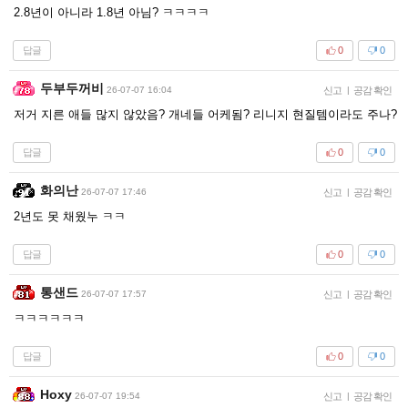
2.8년이 아니라 1.8년 아님? ㅋㅋㅋㅋ
답글
0
0
두부두꺼비
26-07-07 16:04
신고
|
공감 확인
저거 지른 애들 많지 않았음? 개네들 어케됨? 리니지 현질템이라도 주나?
답글
0
0
화의난
26-07-07 17:46
신고
|
공감 확인
2년도 못 채웠누 ㅋㅋ
답글
0
0
통샌드
26-07-07 17:57
신고
|
공감 확인
ㅋㅋㅋㅋㅋㅋ
답글
0
0
Hoxy
26-07-07 19:54
신고
|
공감 확인