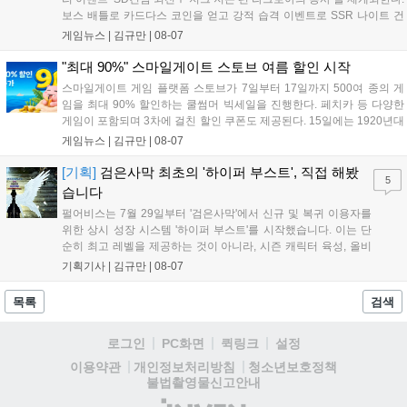
보스 배틀로 카드다스 코인을 얻고 강적 습격 이벤트로 SSR 나이트 건
담을 획득할 수 있다. 로그인 보너스로 최대 다이아 3,000개를 지급하며,
게임뉴스 |
김규만
|
08-07
8월 31일까지 실물대 유니콘 건담 입상 피날레를 기념해 SSR 유닛을 전
원 증정한다. 또한 9월 30일까지 공식 유튜브에서 특별 프로그램을 시청
"최대 90%" 스마일게이트 스토브 여름 할인 시작
할 수 있다....
스마일게이트 게임 플랫폼 스토브가 7일부터 17일까지 500여 종의 게
임을 최대 90% 할인하는 쿨썸머 빅세일을 진행한다. 페치카 등 다양한
게임이 포함되며 3차에 걸친 할인 쿠폰도 제공된다. 15일에는 1920년대
경성 배경의 신작 그날의 신문이 출시되며, 15일부터 17일까지는 국내
게임뉴스 |
김규만
|
08-07
개발사 게임을 위한 시크릿 쿠폰도 추가 발행될 예정이다. 자세한 내용
은 공식 페이지에서 확인 가능하다....
[기획]
검은사막 최초의 '하이퍼 부스트', 직접 해봤
5
습니다
펄어비스는 7월 29일부터 '검은사막'에서 신규 및 복귀 이용자를
위한 상시 성장 시스템 '하이퍼 부스트'를 시작했습니다. 이는 단
순히 최고 레벨을 제공하는 것이 아니라, 시즌 캐릭터 육성, 올비
아 아카데미 수료, 아침의 나라 설화 진행 등 4단계 과정을 통해
기획기사 |
김규만
|
08-07
게임에 적응하며 공방합 750을 목표로 성장하는 구조입니다. 이
용자는 과제를 완수하며 동(V) 투발라 장비와 검은별 무기, 카라
목록
검색
자드 장신구 등을 획득해 주요 콘텐츠에 진입할 수 있습니다....
로그인
PC화면
퀵링크
설정
청소년보호정책
이용약관
개인정보처리방침
불법촬영물신고안내
(주)