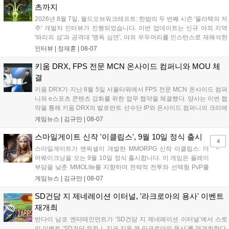
성과와 가치를 널리 알리는 권위 있는 행사가 되도록 노력하겠다
츠까지
고 밝혔습니다....
2026년 8월 7일, 월드오브워크래프트: 한밤의 두 번째 시즌 '울라텍의 저
주' 개발자 인터뷰가 진행되었습니다. 이번 업데이트는 신규 야외 지역
'똬리의 섬'과 공격대 '맹독 심연', 야외 우두머리를 인스턴스로 재해석한
'소굴'을 포함합니다. 개발진은 하우징 시스템 개선 및 신화+ 던전 로테이
인터뷰 |
정재훈
|
08-07
션, 공격대 보상 강화 등을 예고하며, 한국 팬들의 열정적인 성원에 감사
를 표했습니다....
키움 DRX, FPS 전문 MCN 온사이드 컴퍼니와 MOU 체
결
키움 DRX가 지난 8월 5일 서울타워에서 FPS 전문 MCN 온사이드 컴퍼
니와 e스포츠 콘텐츠 강화를 위한 업무 협약을 체결했다. 양사는 이번 협
약을 통해 키움 DRX의 발로란트 선수단 IP와 온사이드 컴퍼니의 크리에
이터 네트워크를 결합하여 정규 및 특별 콘텐츠를 공동 기획한다. 또한
게임뉴스 |
김규만
|
08-07
디지털 콘텐츠 제작을 넘어 팬들이 직접 참여하는 오프라인 행사 등 온·
오프라인 연계 프로그램을 순차적으로 선보이며 e스포츠 생태계 확장에
스마일게이트 신작 '이클립스', 9월 10일 정식 출시
4
나설 계획이다....
스마일게이트가 엔픽셀이 개발한 MMORPG 신작 이클립스: 더
어웨이크닝을 오는 9월 10일 정식 출시합니다. 이 게임은 플레이
부담을 낮춘 MMOLite를 지향하며 전략적 전투와 선택형 PvP를
특징으로 합니다. 현재 공식 홈페이지와 앱 마켓에서 사전등록을
게임뉴스 |
김규만
|
08-07
진행 중이며 참여자에게는 초월 소환권 등 다양한 보상을 제공합
니다. 또한 카카오톡 채널 추가 시 주차별 스페셜 쿠폰과 한정 스
SD건담 지 제네레이션 이터널, '라크로아의 용사' 이벤트
킨, 경품 이벤트 등 풍성한 혜택을 마련해 이용자들의 기대를 모
재개최
으고 있습니다....
반다이 남코 엔터테인먼트가 ‘SD건담 지 제네레이션 이터널’에서 스토
리 이벤트 ‘SD건담 외전Ⅰ 지크 지온 편 라크로아의 용사’를 재개최한다.