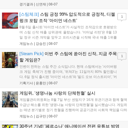
드 레전드 그룹, kt 롤스터와 젠지 e스포츠의 대결에서 젠지가 압
경기결과 |
신연재
|
08-07
승을 거뒀다. 개막주까지만 해도 급격하게 흔들리던 젠지였지만,
기억을 되찾기라도 한 듯 1,...
[스팀체크]
스팀 긍정 99% 압도적으로 긍정적, 디젤
1
펑크 포탑 조작 '아이언 네스트'
8월 6일 출시된 '아이언 네스트'가 사실적인 조작감으로 호평받으
며 스팀 신작 매출 상위권에 올랐습니다. '이터널 리턴'은 8월 13
일 정규 시즌 개막을 앞두고 프리시즌을 시작해 국내 매출 1위를
기록했습니다. 25주년을 맞은 '고스트 리콘' 시리즈는 8월 6일 쇼
게임뉴스 |
강승진
|
08-07
케이스와 함께 대규모 할인을 진행하며 순위가 급상승했고, 신작
'마블 투혼: 파이팅 소울즈'와 레트로 수리 시뮬레이션 '리스토
[Steam Pick]
이번 주 스팀에 쏟아진 신작, 지금 주목
1
리'도 스팀에 정식 출시되었습니다....
할 게임은?
인벤이 전하는 스팀 주간 소식입니다. 현재 스팀에서는 '사이버펑
크 게임 축제'가 진행 중이며, '위쳐3'는 11일까지 80% 할인합니
다. 6일 정식 출시된 '아이언 네스트'와 '필드 오브 미스트리아', '커
세어 코브'가 호평받고 있습니다. 한편, 7일 출시된 '마블 투혼'은
기획기사 |
윤홍만
|
08-07
태그 시스템에 대한 호불호가 갈리며 복합적 평가를 기록 중입니
다. 유비소프트의 '고스트리콘: 와일드랜드'는 7년 만의 대규모 업
게임위, '생명나눔 사랑의 단체헌혈' 실시
데이트 '라스트 라이츠'와 함께 95% 할인 중입니다....
게임물관리위원회는 8월 7일 부산 센텀지구 16개 유관기관과 함께 혈액
수급난 해소를 위한 '생명나눔 사랑의 단체헌혈'을 실시했습니다. 게임위
는 매년 분기별로 정기 헌혈을 진행하며 공공기관의 사회적 책임을 다하
고 있으며, 이번 행사에는 영화진흥위원회 등 14개 기관 임직원이 동참
게임뉴스 |
김규만
|
08-07
해 생명 나눔을 실천했습니다. 서태건 위원장은 이웃의 생명을 지키는
따뜻한 실천에 참여한 모든 임직원에게 감사의 뜻을 전하며 헌혈 문화
30주년 기념! '페르소나' 애니메이션 전편 유튜브 방영