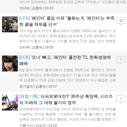
미디어 인터뷰에는 한화생명 윤성영 감독과 '구마유시' 이민형이 참석했
다. 먼저 승리 소감에 대해 윤성영 감독은 "오랜만에 승리해 기분이 좋고,
인터뷰 |
김홍제
|
20:22
남은 경기도 잘 준비하겠다"고 밝혔으며, '구마유시' 역시 "3...
[LCK]
'페인터' 콜업 이유 "불화는 X, '페인터'는 부족
12
한 콜을 채워줄 선수"
T1이 8일 종각 치지직 롤파크에서 진행된 '2026 LoL 챔피언스 코
리아(LCK)' 3라운드 한화생명e스포츠에게 1:2로 패배했다. 최근
분위기가 좋던 디플러스 기아를 꺾었던 T1은 금일 '오너' 문현준
을 빼고 신예 '페인터' 김은후를 투입시키는 강수를 뒀으나 결국
인터뷰 |
김홍제
|
19:50
아쉬운 결과를 맞이하게 됐다. 이하 T1 임재현 감독대행과 '페이
즈' 김수환의 인터뷰 내...
[LCK]
'오너' 빼고, '페인터' 출전한 T1, 한화생명에
7
패배
8일 종각 치지직 롤파크에서 진행된 '2026 LoL 챔피언스 코리아
(LCK)' 3라운드 한화생명e스포츠가 T1을 2:1로 꺾고 3연패 탈출
에 성공했다. T1은 금일 선발에 '오너' 문현준이 아닌 콜업된 신예
'페인터' 김은후를 투입했지만, 결국 1:2로 패배하고 말았다. T1은
경기결과 |
김홍제
|
19:37
'케리아'의 카밀이 좋은 플레이를 통해 한화생명 바텀 듀오의 점멸
을 빼냈다....
[체험기획]
'슈퍼로봇대전Y' 35주년 확장팩, 시리즈
1
의 미래와 그 대체 불가의 영역
슈퍼로봇대전Y가 지난 5일 시리즈 35주년 및 2,000만 장 판매를
기념하는 마지막 확장팩 ‘~가속하는 미래~’를 출시했다. 이번 확
장팩은 본편의 IF 스토리 형태로, 수성의 마녀 시즌2를 포함한 신
규 참전작과 크로스오버 합체기를 선보이며 작품을 완결 짓는다.
기획기사 |
강승진
|
13:20