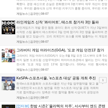
록했다. 경영 쇄신으로 손실은 완화됐으며 3분기부터 재무 개선이 전망
된다. 쿠키런 클래식과 신작 쿠키런 키우기가 흥행 중이며, 쿠키런 키우
기는 13일 첫 업데이트를 시작으로 2주 간격의 콘텐츠를 제공한다. 또한
게임뉴스 |
김규만
|
08-07
9월 미국 로블록스 개발자 컨퍼런스에 참여해 IP 생태계를 확장할 계획
이다. 회사는 비용 효율화와 신작 흥행을 통해 하반기 실적 턴어라운드
라인게임즈 신작 '콰이어트', 테스트 참가자 3만 돌파
를 이끌 방침이다....
라인게임즈가 개발 중인 협동 코미디 호러 신작 QUIET가 지난 3일부터
시작된 스팀 플레이 테스트에서 3일 만에 참가자 3만 명을 돌파하며 큰
관심을 받고 있습니다. 오리 외계인이 보스를 피해 탈출하는 이 게임은
최대 4인 협동을 지원하며, 소음 관리와 물리 법칙을 활용한 전략적 플레
게임뉴스 |
김규만
|
08-07
이가 핵심입니다. 라인게임즈는 수집된 이용자 피드백을 반영해 게임성
을 개선 중이며, 상세 정보는 스팀 페이지에서 확인 가능합니다....
그라비티 게임 어라이즈(GGA), '도쿄 게임 던전13' 참가
그라비티 게임 어라이즈(GGA)가 오는 8월 8일 오전 11시부터 오후 5시
까지 일본 도쿄도립 산업무역센터 하마마쓰초관에서 열리는 인디 게임
전시회 ‘도쿄 게임 던전 13’에 참가합니다. GGA는 이번 행사에서
‘JALECO ARCADE COLLECTION’ 시리즈의 미공개 작품 12종을 최초
게임뉴스 |
김규만
|
08-07
공개하며, ‘다함께 쿠키요미. 월드 한국 Ver.’ 등 다양한 인디 게임을 선보
입니다. 시연 참여 관람객에게는 선착순으로 특별 굿즈를 증정하며, 인
KeSPA-스포츠서울, 'e스포츠 대상' 공동 개최 추진
1
디 게임 생태계 활성화와 신규 타이틀 반응 확인을 목표로 합니다....
한국e스포츠협회와 스포츠서울은 지난 6일 업무협약을 맺고 올
해 대한민국 e스포츠 발전을 위한 ‘e스포츠 대상’을 공동 개최하
기로 합의했습니다. 양측은 이번 협약을 통해 시상식의 공정성과
전문성을 강화하고 MZ세대를 겨냥한 미디어 영향력을 확대해 e
게임뉴스 |
김규만
|
08-07
스포츠 전 종목을 아우르는 대표 연례 행사로 육성할 계획입니다.
김영만 회장은 10년 만에 재추진되는 이번 시상식이 e스포츠의
[인터뷰]
한밤 시즌2 '울라텍의 저주', 서사부터 엔드 콘텐