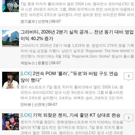
7일 종로 치지직 롤파크에서 열린 '2026 LoL 챔피언스 코리아(LCK)' 정
규 시즌 3라운드 라이즈 그룹, BNK 피어엑스와 한진 브리온의 대결에서
한진 브리온이 2:0으로 승리했다. 이번 승리로 한진 브리온은 BNK 피어
엑스를 제치고 라이즈 그룹 1위로 올라섰다. 1세트, 한진 브리온이 '로머'
경기결과 |
신연재
|
08-07
조우진의 로크를 중심으로 게임을 유리하게 풀어갔다. '...
그라비티, 2026년 2분기 실적 공개… 전년 동기 대비 영업
이익 40.2% 증가
그라비티가 2026년 2분기 매출 1,619억 원, 영업이익 276억 원을 기록
하며 내실 성장을 이뤘다. 상반기 실적은 ‘Ragnarok: The New World’가
견인했다. 하반기에는 8월 18일 ‘Ragnarok Zero: Global’ 동남아 출시를
시작으로 9월 3일 ‘달려라 헤베레케 EX’, 9월 22일 ‘갈바테인’ 등 다양한
게임뉴스 |
윤홍만
|
08-07
신작을 선보인다. 4분기에는 ‘쟈레코 아케이드 콜렉션’과 ‘라이트 오디세
이’ 출시가 예정돼 있으며, 2027년에는 ‘Ragnarok 3’ 등 대작을 글로벌
[LCK]
2연속 POM '룰러', "'듀로'와 바텀 구도 연습
2
출시할 계획이다. 그라비티는 조인트벤처 설립과 라그나로크 에코 시스
많이 했다"
템 구축을 통해 신성장 동력을 확보할 방침이다....
젠지 e스포츠가 7일 종로 치지직 롤파크에서 열린 '2026 LoL 챔
피언스 코리아(LCK)' 정규 시즌 3라운드 레전드 그룹 kt 롤스터전
에서 2:0으로 승리했다. 1세트는 퍼펙트 승리, 2세트도 1만 차이
를 벌리며 25분 만에 승리하면서 말 그대로 압도적인 경기력을 선
인터뷰 |
신연재
|
08-07
보였다. '룰러' 박재혁은 1세트 코그모, 2세트 이즈리얼로 맹활약
하며 POM에 선정됐...
[LCK]
기억 되찾은 젠지, 기세 좋던 KT 상대로 완승
1
젠지가 기억을 찾았다. 한화생명e스포츠에 이어 이번에는 연승을
달리던 KT를 압도적인 경기력으로 꺾었다. 7일 종로 치지직 롤파
크에서 열린 '2026 LoL 챔피언스 코리아(LCK)' 정규 시즌 3라운