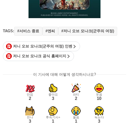
TAGS:
#서비스 종료
#엔씨
#저니 오브 모나크(군주의 여정)
저니 오브 모나크(군주의 여정) 인벤
저니 오브 모나크 공식 홈페이지
이 기사에 대해 어떻게 생각하시나요?
만점
좋아요
파티
웃음
2
3
2
10
씬나
후속기사+
울음
녹는다
3
1
1
3