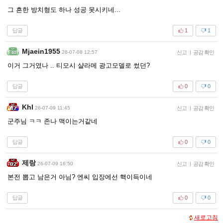
그 흔한 방치형도 하나 성공 못시키네...
답글
1
1
Mjaein1955
26-07-08 12:57
신고
|
공감 확인
이거 그거였나 .. 티모시 샬라메 광고모델로 썼던?
답글
0
0
Khl
26-07-09 11:45
신고
|
공감 확인
군주님 ㅋㅋ 존나 맥이는거같네
답글
0
0
제랑
26-07-09 16:50
신고
|
공감 확인
본전 뽑고 남은거 아님? 엔씨 입장에선 핵이득이네
답글
0
0
새로고침