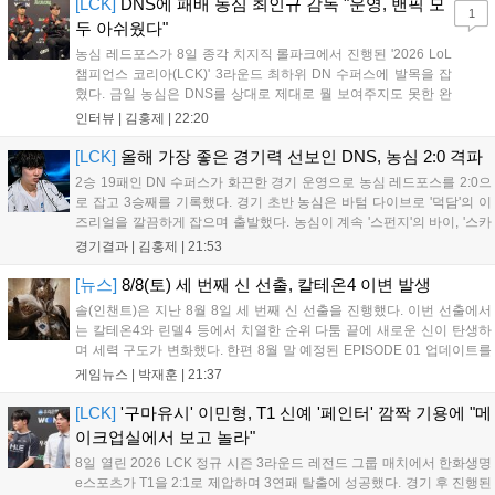
[LCK]
DNS에 패배 농심 최인규 감독 "운영, 밴픽 모
1
두 아쉬웠다"
농심 레드포스가 8일 종각 치지직 롤파크에서 진행된 '2026 LoL
챔피언스 코리아(LCK)' 3라운드 최하위 DN 수퍼스에 발목을 잡
혔다. 금일 농심은 DNS를 상대로 제대로 뭘 보여주지도 못한 완
패를 당하고 말았다. 이하 농심 레드포스 최인규 감독과 '리헨즈'
인터뷰 |
김홍제
|
22:20
손시우의 인터뷰 전문이다. Q. 금일 DNS에 0:2로 패배했는데? 최
인규 감독 : 모든 경...
[LCK]
올해 가장 좋은 경기력 선보인 DNS, 농심 2:0 격파
2승 19패인 DN 수퍼스가 화끈한 경기 운영으로 농심 레드포스를 2:0으
로 잡고 3승째를 기록했다. 경기 초반 농심은 바텀 다이브로 '덕담'의 이
즈리얼을 깔끔하게 잡으며 출발했다. 농심이 계속 '스펀지'의 바이, '스카
웃'의 신드라가 맹활약하며 초반부터 잡은 주도권을 계속 잘 굴렸다.
경기결과 |
김홍제
|
21:53
DNS는 불리하지만 골드 차이는 크게 벌어지지 않으며 잘 따라가고 있
었...
[뉴스]
8/8(토) 세 번째 신 선출, 칼테온4 이변 발생
솔(인챈트)은 지난 8월 8일 세 번째 신 선출을 진행했다. 이번 선출에서
는 칼테온4와 린델4 등에서 치열한 순위 다툼 끝에 새로운 신이 탄생하
며 세력 구도가 변화했다. 한편 8월 말 예정된 EPISODE 01 업데이트를
통해 월드 콘텐츠가 추가될 예정이며, 이를 통해 추후 주신 및 절대신에
게임뉴스 |
박재훈
|
21:37
대한 정보가 공개될 것으로 기대된다. 서버별 입지 확보를 위한 경쟁은
더욱 가속화될 전망이다....
[LCK]
'구마유시' 이민형, T1 신예 '페인터' 깜짝 기용에 "메
이크업실에서 보고 놀라"
8일 열린 2026 LCK 정규 시즌 3라운드 레전드 그룹 매치에서 한화생명
e스포츠가 T1을 2:1로 제압하며 3연패 탈출에 성공했다. 경기 후 진행된