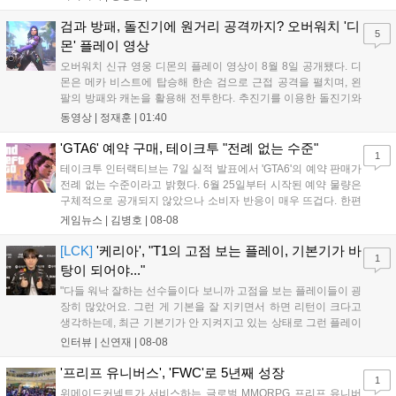
기존 연출의 한계와 로봇 게임 시장의 어려움 속에서도 팬들이 원
하는 몰입감 있는 서사와 조합을 구현하며 시리즈의 미래를 향한
검과 방패, 돌진기에 원거리 공격까지? 오버워치 '디
5
새로운 가능성을 제시했다....
몬' 플레이 영상
오버워치 신규 영웅 디몬의 플레이 영상이 8월 8일 공개됐다. 디
몬은 메카 비스트에 탑승해 한손 검으로 근접 공격을 펼치며, 왼
팔의 방패와 캐논을 활용해 전투한다. 추진기를 이용한 돌진기와
참격 형태의 궁극기를 보유했고, 메카 파괴 시 맨몸으로 기관총을
동영상 |
정재훈
|
01:40
사용하는 특징이 있다. 디몬은 오는 8월 12일 시작되는 시즌4 부
산의 영웅들 업데이트를 통해 정식 출시될 예정이다....
'GTA6' 예약 구매, 테이크투 "전례 없는 수준"
1
테이크투 인터랙티브는 7일 실적 발표에서 'GTA6'의 예약 판매가
전례 없는 수준이라고 밝혔다. 6월 25일부터 시작된 예약 물량은
구체적으로 공개되지 않았으나 소비자 반응이 매우 뜨겁다. 한편
11월 19일 PS5와 Xbox 시리즈 X|S로 정식 출시될 예정이며, 록
게임뉴스 |
김병호
|
08-08
스타 게임즈는 한국 시각 28일 오전 4시 넷플릭스를 통해 장편 영
상 'Grand Theft Auto VI: An Extended Look'을 최초 공개할 계획
[LCK]
'케리아', "T1의 고점 보는 플레이, 기본기가 바
1
이다....
탕이 되어야..."
"다들 워낙 잘하는 선수들이다 보니까 고점을 보는 플레이들이 굉
장히 많았어요. 그런 게 기본을 잘 지키면서 하면 리턴이 크다고
생각하는데, 최근 기본기가 안 지켜지고 있는 상태로 그런 플레이
를 추구하다 보니까 팀적으로 안 좋은 사고가 계속 많이 났던 것
인터뷰 |
신연재
|
08-08
같습니다." T1은 6일 서울 종로구 치지직 롤파크에서 열린 '2026
LoL 챔피언스 코리아(LCK)'...
'프리프 유니버스', 'FWC'로 5년째 성장
1
위메이드커넥트가 서비스하는 글로벌 MMORPG 프리프 유니버