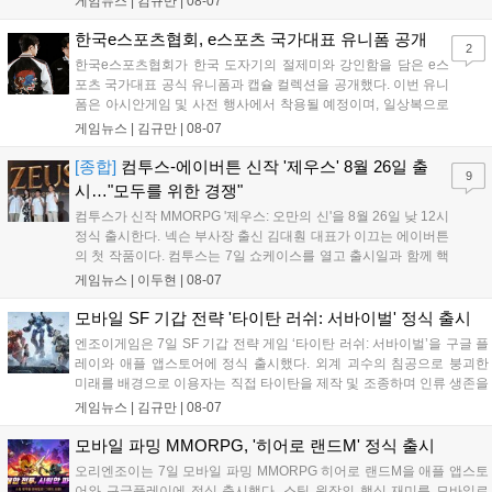
게임뉴스 |
김규만
|
08-07
으로 추가될 예정이며 이용자는 사이트에서 국가를 한국으로 설정해 이
용 가능합니다....
한국e스포츠협회, e스포츠 국가대표 유니폼 공개
2
한국e스포츠협회가 한국 도자기의 절제미와 강인함을 담은 e스
포츠 국가대표 공식 유니폼과 캡슐 컬렉션을 공개했다. 이번 유니
폼은 아시안게임 및 사전 행사에서 착용될 예정이며, 일상복으로
구성된 컬렉션은 오는 8월 28일부터 골스튜디오 공식 홈페이지
게임뉴스 |
김규만
|
08-07
와 무신사, 오프라인 매장에서 판매된다. 다만 아시안게임 결선에
서는 대회 규정에 따라 별도의 유니폼을 착용할 계획이다....
[종합]
컴투스-에이버튼 신작 '제우스' 8월 26일 출
9
시…"모두를 위한 경쟁"
컴투스가 신작 MMORPG '제우스: 오만의 신'을 8월 26일 낮 12시
정식 출시한다. 넥슨 부사장 출신 김대훤 대표가 이끄는 에이버튼
의 첫 작품이다. 컴투스는 7일 쇼케이스를 열고 출시일과 함께 핵
심 콘텐츠, 유료화 정책, 운영 방향을 공개했다. 캐릭터명 선점은
게임뉴스 |
이두현
|
08-07
8월 13일 오후 8시 시작한다. '제우스: 오만의 신'은 최고신 제우스
의 오만으로 균열이...
모바일 SF 기갑 전략 '타이탄 러쉬: 서바이벌' 정식 출시
엔조이게임은 7일 SF 기갑 전략 게임 ‘타이탄 러쉬: 서바이벌’을 구글 플
레이와 애플 앱스토어에 정식 출시했다. 외계 괴수의 침공으로 붕괴한
미래를 배경으로 이용자는 직접 타이탄을 제작 및 조종하며 인류 생존을
위한 전투를 펼친다. 지휘관 모집, 피난처 운영, 연맹 협동 콘텐츠가 특징
게임뉴스 |
김규만
|
08-07
이며 출시를 기념해 접속 시 영웅 경험치와 다이아몬드 등 다양한 성장
지원 보상을 제공한다. 상세 내용은 공식 커뮤니티에서 확인 가능하다....
모바일 파밍 MMORPG, '히어로 랜드M' 정식 출시
오리엔조이는 7일 모바일 파밍 MMORPG 히어로 랜드M을 애플 앱스토
어와 구글플레이에 정식 출시했다. 스팀 원작의 핵심 재미를 모바일로