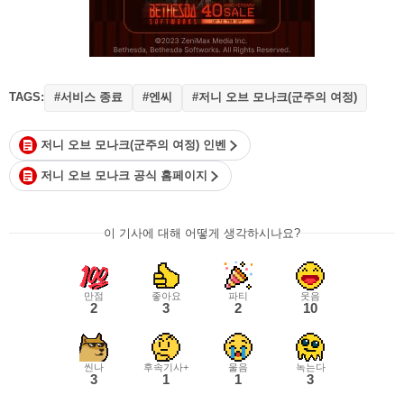
TAGS:
#서비스 종료
#엔씨
#저니 오브 모나크(군주의 여정)
저니 오브 모나크(군주의 여정) 인벤
저니 오브 모나크 공식 홈페이지
이 기사에 대해 어떻게 생각하시나요?
만점
좋아요
파티
웃음
2
3
2
10
씬나
후속기사+
울음
녹는다
3
1
1
3