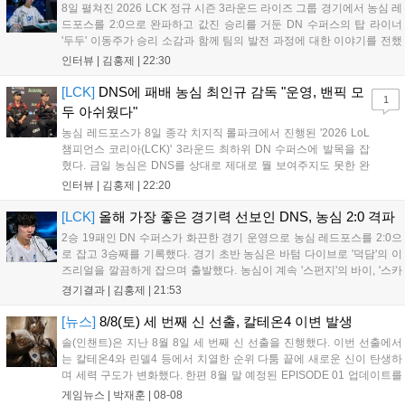
공되며, 상세 일정은 공식 채널을 통해 확인할 수 있다....
8일 펼쳐진 2026 LCK 정규 시즌 3라운드 라이즈 그룹 경기에서 농심 레
드포스를 2:0으로 완파하고 값진 승리를 거둔 DN 수퍼스의 탑 라이너
'두두' 이동주가 승리 소감과 함께 팀의 발전 과정에 대한 이야기를 전했
다. 먼저 오랜만의 2:0 완승에 대해 '두두'는 "진짜 오랜만에 거둔 2:0 승
인터뷰 |
김홍제
|
22:30
리라 기쁘다. 특히 불리했던 1세트를 역전승으로 이끌어내...
[LCK]
DNS에 패배 농심 최인규 감독 "운영, 밴픽 모
1
두 아쉬웠다"
농심 레드포스가 8일 종각 치지직 롤파크에서 진행된 '2026 LoL
챔피언스 코리아(LCK)' 3라운드 최하위 DN 수퍼스에 발목을 잡
혔다. 금일 농심은 DNS를 상대로 제대로 뭘 보여주지도 못한 완
패를 당하고 말았다. 이하 농심 레드포스 최인규 감독과 '리헨즈'
인터뷰 |
김홍제
|
22:20
손시우의 인터뷰 전문이다. Q. 금일 DNS에 0:2로 패배했는데? 최
인규 감독 : 모든 경...
[LCK]
올해 가장 좋은 경기력 선보인 DNS, 농심 2:0 격파
2승 19패인 DN 수퍼스가 화끈한 경기 운영으로 농심 레드포스를 2:0으
로 잡고 3승째를 기록했다. 경기 초반 농심은 바텀 다이브로 '덕담'의 이
즈리얼을 깔끔하게 잡으며 출발했다. 농심이 계속 '스펀지'의 바이, '스카
웃'의 신드라가 맹활약하며 초반부터 잡은 주도권을 계속 잘 굴렸다.
경기결과 |
김홍제
|
21:53
DNS는 불리하지만 골드 차이는 크게 벌어지지 않으며 잘 따라가고 있
었...
[뉴스]
8/8(토) 세 번째 신 선출, 칼테온4 이변 발생
솔(인챈트)은 지난 8월 8일 세 번째 신 선출을 진행했다. 이번 선출에서
는 칼테온4와 린델4 등에서 치열한 순위 다툼 끝에 새로운 신이 탄생하
며 세력 구도가 변화했다. 한편 8월 말 예정된 EPISODE 01 업데이트를
통해 월드 콘텐츠가 추가될 예정이며, 이를 통해 추후 주신 및 절대신에
게임뉴스 |
박재훈
|
08-08