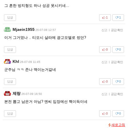
그 흔한 방치형도 하나 성공 못시키네...
답글
1
1
Mjaein1955
26-07-08 12:57
신고
|
공감 확인
이거 그거였나 .. 티모시 샬라메 광고모델로 썼던?
답글
0
0
Khl
26-07-09 11:45
신고
|
공감 확인
군주님 ㅋㅋ 존나 맥이는거같네
답글
0
0
제랑
26-07-09 16:50
신고
|
공감 확인
본전 뽑고 남은거 아님? 엔씨 입장에선 핵이득이네
답글
0
0
새로고침