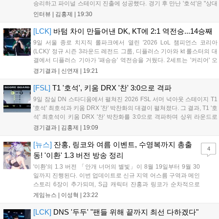
승리하고 파이널 스테이지 진출에 성공했다. 경기 후 만난 '호석'은 "상대
가 강하지만, 내가 할 것만 잘하면 충분히 승산이 있을 것 같았다"고 말하
인터뷰 |
김홍제
|
19:30
며 앞으로 좀 더 잘하면 충분히 우승까지 노려볼 수 있...
[LCK]
바텀 차이 만들어낸 DK, KT에 2:1 역전승...14승째
9일 서울 종로 치지직 롤파크에서 열린 '2026 LoL 챔피언스 코리아
(LCK)' 정규 시즌 3라운드 레전드 그룹, 디플러스 기아와 kt 롤스터의 대
결에서 디플러스 기아가 '패승승' 역전승을 거뒀다. 2세트는 '커리어' 오
현석의 메이킹과 '쇼메이커' 허수의 캐리력이 빛났고, 3세트에서는 라인
경기결과 |
신연재
|
19:21
전부터 '바텀 차이'를 외치며 승리로 연결했다. 1세트, 미드 합...
[FSL]
T1 '호석', 키움 DRX '찬' 3:0으로 격파
9일 잠실 DN 스타디움에서 펼쳐진 2026 FSL 서머 넉아웃 스테이지 T1
'호석' 최호석과 키움 DRX '찬' 박찬화의 대결이 펼쳐졌다. 그 결과, T1 '호
석' 최호석이 키움 DRX '찬' 박찬화를 3:0으로 격파하며 상위 라운드로
진출했고, '찬'은 탈락하고 말았다. 경기 초반, 5분 만에 골 찬스를 잡은
경기결과 |
김홍제
|
19:09
'호석'이었는데 아쉽게 볼이 빗나가고 말았...
[뉴스]
잔홍, 링코와 여름 이벤트, 수영복까지 총출
4
동! '이환' 1.3 버전 방송 정리
'이환'의 1.3 버전 「안개 너머의 별빛」이 8월 19일부터 9월 30
일까지 진행된다. 이번 업데이트로 신규 지역 어스름 구역과 메인
스토리 6장이 추가되며, S급 캐릭터 잔홍과 링코가 순차적으로
등장한다. 여름 시즌을 맞아 비치발리볼, 수상 오토바이 등 다채
게임뉴스 |
이성혁
|
23:22
로운 이벤트가 열리고, 캐릭터 렌더링 개선 및 랜덤 코스튬 등 편
의성도 강화된다. 8월 11일까지 사용 가능한 교환 코드 3종이 제
[LCK]
DNS '두두' "팬들 위해 끝까지 최선 다하겠다"