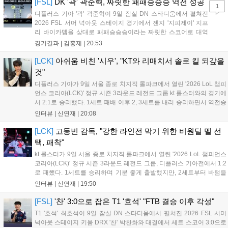
[FSL]
DK '곽' 곽준혁, 짜릿한 패패승승승 역전 성공
1
디플러스 기아 '곽' 곽준혁이 9일 잠실 DN 스타디움에서 펼쳐진
2026 FSL 서머 넉아웃 스테이지 경기에서 젠지 '지피제이' 지프
리 바이카뎀을 상대로 패패승승승이라는 짜릿한 스코어로 대역
전에 성공하며 파이널 스테이지로 향했다. 1세트, 전반전은 서로
경기결과 |
김홍제
|
20:53
골망을 흔들지 못하며 0:0으로 끝났다. '지피제이'가 53분 지단으
로 깔끔한 마무리에 성공했고, '곽...
[LCK]
아쉬움 비친 '시우', "KT와 리매치서 솔로 킬 되갚을
것"
디플러스 기아가 9일 서울 종로 치지직 롤파크에서 열린 '2026 LoL 챔피
언스 코리아(LCK)' 정규 시즌 3라운드 레전드 그룹 kt 롤스터와의 경기에
서 2:1로 승리했다. 1세트 패배 이후 2, 3세트를 내리 승리하면서 역전승
을 거뒀다. 14승을 달성한 디플러스 기아는 4위 kt 롤스터를 1승 차이로
인터뷰 |
신연재
|
20:08
바짝 추격하며 상위권 도약의 불씨를 살렸다. 경기...
[LCK]
고동빈 감독, "강한 라인전 막기 위한 비원딜 멜 선
택, 패착"
kt 롤스터가 9일 서울 종로 치지직 롤파크에서 열린 '2026 LoL 챔피언스
코리아(LCK)' 정규 시즌 3라운드 레전드 그룹, 디플러스 기아전에서 1:2
로 패했다. 1세트를 승리하며 기분 좋게 출발했지만, 2세트부터 바텀을
중심으로 게임을 풀어간 디플러스 기아의 승리 플랜을 막아내지 못했다.
인터뷰 |
신연재
|
19:50
경기 종료 후 기자실을 찾은 고동빈 감독은 "상대가 디플러스...
[FSL]
'찬' 3:0으로 잡은 T1 '호석' "FTB 결승 이후 각성"
T1 '호석' 최호석이 9일 잠실 DN 스타디움에서 펼쳐진 2026 FSL 서머
넉아웃 스테이지 키움 DRX '찬' 박찬화와 대결에서 세트 스코어 3:0으로