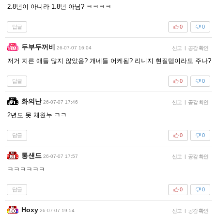
2.8년이 아니라 1.8년 아님? ㅋㅋㅋㅋ
답글
0
0
두부두꺼비
26-07-07 16:04
신고
|
공감 확인
저거 지른 애들 많지 않았음? 개네들 어케됨? 리니지 현질템이라도 주나?
답글
0
0
화의난
26-07-07 17:46
신고
|
공감 확인
2년도 못 채웠누 ㅋㅋ
답글
0
0
통샌드
26-07-07 17:57
신고
|
공감 확인
ㅋㅋㅋㅋㅋㅋ
답글
0
0
Hoxy
26-07-07 19:54
신고
|
공감 확인