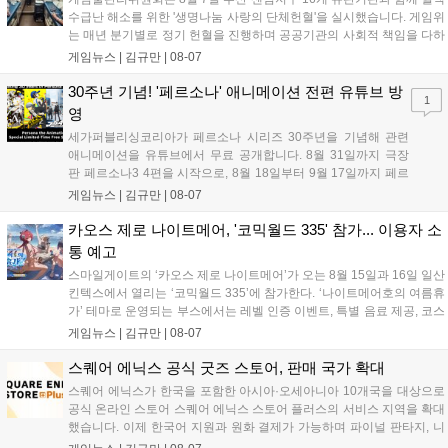
수급난 해소를 위한 '생명나눔 사랑의 단체헌혈'을 실시했습니다. 게임위
는 매년 분기별로 정기 헌혈을 진행하며 공공기관의 사회적 책임을 다하
고 있으며, 이번 행사에는 영화진흥위원회 등 14개 기관 임직원이 동참
게임뉴스 |
김규만
|
08-07
해 생명 나눔을 실천했습니다. 서태건 위원장은 이웃의 생명을 지키는
따뜻한 실천에 참여한 모든 임직원에게 감사의 뜻을 전하며 헌혈 문화
30주년 기념! '페르소나' 애니메이션 전편 유튜브 방
1
확산에 앞장섰습니다....
영
세가퍼블리싱코리아가 페르소나 시리즈 30주년을 기념해 관련
애니메이션을 유튜브에서 무료 공개합니다. 8월 31일까지 극장
판 페르소나3 4편을 시작으로, 8월 18일부터 9월 17일까지 페르
소나4 더 골든 12화, 9월 15일부터 10월 14일까지 페르소나5 시
게임뉴스 |
김규만
|
08-07
리즈가 순차 공개됩니다. 또한 8월 16일까지 SNS를 통해 축하 메
시지를 모집하며, 선정된 내용은 기념 영상 및 대형 전광판에 소
카오스 제로 나이트메어, '코믹월드 335' 참가... 이용자 소
개될 예정입니다....
통 예고
스마일게이트의 ‘카오스 제로 나이트메어’가 오는 8월 15일과 16일 일산
킨텍스에서 열리는 ‘코믹월드 335’에 참가한다. ‘나이트메어호의 여름휴
가’ 테마로 운영되는 부스에서는 레벨 인증 이벤트, 특별 음료 제공, 코스
프레 모델 포토존 등 다채로운 행사가 진행된다. 유명 코스어 7인이 캐릭
게임뉴스 |
김규만
|
08-07
터로 변신해 이용자를 맞이하며, SNS 인증 시 추가 굿즈도 증정한다. 자
세한 정보는 공식 커뮤니티에서 확인 가능하다....
스퀘어 에닉스 공식 굿즈 스토어, 판매 국가 확대
스퀘어 에닉스가 한국을 포함한 아시아·오세아니아 10개국을 대상으로
공식 온라인 스토어 스퀘어 에닉스 스토어 플러스의 서비스 지역을 확대
했습니다. 이제 한국어 지원과 원화 결제가 가능하며 파이널 판타지, 니
어 등 주요 게임의 피규어, 굿즈를 구매할 수 있습니다. 신상품이 순차적