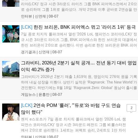
리아(LCK)' 정규 시즌 3라운드 라이즈 그룹 BNK 피어엑스전에서 2:0으
로 승리하며 그룹 1위로 올라섰다. 개막 2연패 이후 곧바로 2연승을 만
들어내면서 이어질 4라운드에 대한 기대감을 올렸다. 다음은 이날 데뷔
인터뷰 |
신연재
|
08-07
첫 POM을 수상한 '남궁' 남궁성훈의 POM 인터뷰 전문이다....
[LCK]
한진 브리온, BNK 피어엑스 꺾고 '라이즈 1위' 등극
7일 종로 치지직 롤파크에서 열린 '2026 LoL 챔피언스 코리아(LCK)' 정
규 시즌 3라운드 라이즈 그룹, BNK 피어엑스와 한진 브리온의 대결에서
한진 브리온이 2:0으로 승리했다. 이번 승리로 한진 브리온은 BNK 피어
엑스를 제치고 라이즈 그룹 1위로 올라섰다. 1세트, 한진 브리온이 '로머'
경기결과 |
신연재
|
08-07
조우진의 로크를 중심으로 게임을 유리하게 풀어갔다. '...
그라비티, 2026년 2분기 실적 공개… 전년 동기 대비 영업
이익 40.2% 증가
그라비티가 2026년 2분기 매출 1,619억 원, 영업이익 276억 원을 기록
하며 내실 성장을 이뤘다. 상반기 실적은 ‘Ragnarok: The New World’가
견인했다. 하반기에는 8월 18일 ‘Ragnarok Zero: Global’ 동남아 출시를
시작으로 9월 3일 ‘달려라 헤베레케 EX’, 9월 22일 ‘갈바테인’ 등 다양한
게임뉴스 |
윤홍만
|
08-07
신작을 선보인다. 4분기에는 ‘쟈레코 아케이드 콜렉션’과 ‘라이트 오디세
이’ 출시가 예정돼 있으며, 2027년에는 ‘Ragnarok 3’ 등 대작을 글로벌
[LCK]
2연속 POM '룰러', "'듀로'와 바텀 구도 연습
2
출시할 계획이다. 그라비티는 조인트벤처 설립과 라그나로크 에코 시스
많이 했다"
템 구축을 통해 신성장 동력을 확보할 방침이다....
젠지 e스포츠가 7일 종로 치지직 롤파크에서 열린 '2026 LoL 챔
피언스 코리아(LCK)' 정규 시즌 3라운드 레전드 그룹 kt 롤스터전
에서 2:0으로 승리했다. 1세트는 퍼펙트 승리, 2세트도 1만 차이
를 벌리며 25분 만에 승리하면서 말 그대로 압도적인 경기력을 선
인터뷰 |
신연재
|
08-07