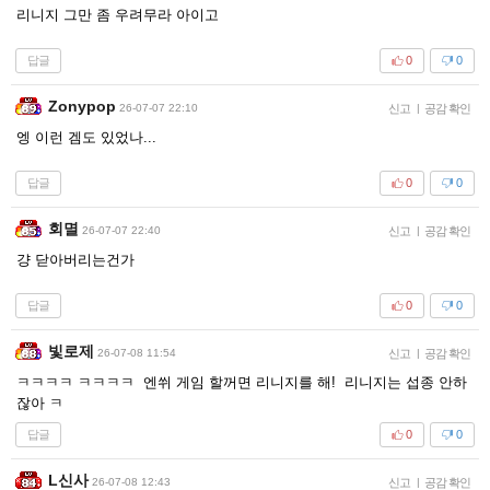
리니지 그만 좀 우려무라 아이고
답글
0
0
Zonypop
26-07-07 22:10
신고
|
공감 확인
엥 이런 겜도 있었나...
답글
0
0
회멸
26-07-07 22:40
신고
|
공감 확인
걍 닫아버리는건가
답글
0
0
빛로제
26-07-08 11:54
신고
|
공감 확인
ㅋㅋㅋㅋ ㅋㅋㅋㅋ 엔쒸 게임 할꺼면 리니지를 해! 리니지는 섭종 안하
잖아 ㅋ
답글
0
0
L신사
26-07-08 12:43
신고
|
공감 확인