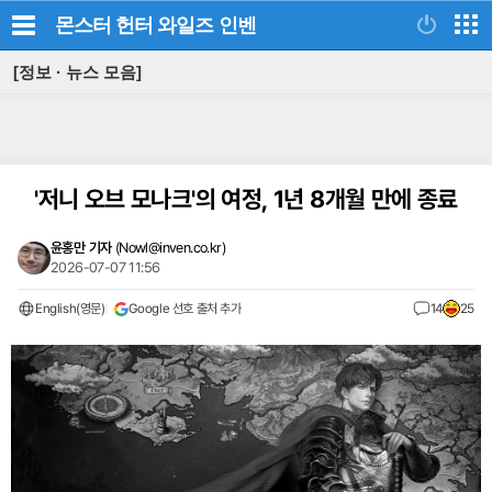
몬스터 헌터 와일즈
인벤
[정보 · 뉴스 모음]
'저니 오브 모나크'의 여정, 1년 8개월 만에 종료
윤홍만 기자
(
Nowl@inven.co.kr
)
2026-07-07 11:56
English(영문)
Google 선호 출처 추가
14
25