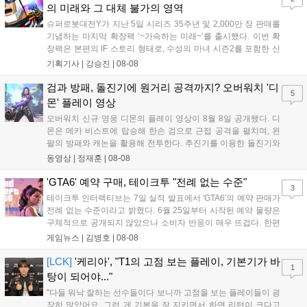
의 미래와 그 대체 불가의 영역
슈퍼로봇대전Y가 지난 5일 시리즈 35주년 및 2,000만 장 판매를
기념하는 마지막 확장팩 ‘~가속하는 미래~’를 출시했다. 이번 확
장팩은 본편의 IF 스토리 형태로, 수성의 마녀 시즌2를 포함한 신
규 참전작과 크로스오버 합체기를 선보이며 작품을 완결 짓는다.
기획기사 |
강승진
|
08-08
기존 연출의 한계와 로봇 게임 시장의 어려움 속에서도 팬들이 원
하는 몰입감 있는 서사와 조합을 구현하며 시리즈의 미래를 향한
검과 방패, 돌진기에 원거리 공격까지? 오버워치 '디
5
새로운 가능성을 제시했다....
몬' 플레이 영상
오버워치 신규 영웅 디몬의 플레이 영상이 8월 8일 공개됐다. 디
몬은 메카 비스트에 탑승해 한손 검으로 근접 공격을 펼치며, 왼
팔의 방패와 캐논을 활용해 전투한다. 추진기를 이용한 돌진기와
참격 형태의 궁극기를 보유했고, 메카 파괴 시 맨몸으로 기관총을
동영상 |
정재훈
|
08-08
사용하는 특징이 있다. 디몬은 오는 8월 12일 시작되는 시즌4 부
산의 영웅들 업데이트를 통해 정식 출시될 예정이다....
'GTA6' 예약 구매, 테이크투 "전례 없는 수준"
3
테이크투 인터랙티브는 7일 실적 발표에서 'GTA6'의 예약 판매가
전례 없는 수준이라고 밝혔다. 6월 25일부터 시작된 예약 물량은
구체적으로 공개되지 않았으나 소비자 반응이 매우 뜨겁다. 한편
11월 19일 PS5와 Xbox 시리즈 X|S로 정식 출시될 예정이며, 록
게임뉴스 |
김병호
|
08-08
스타 게임즈는 한국 시각 28일 오전 4시 넷플릭스를 통해 장편 영
상 'Grand Theft Auto VI: An Extended Look'을 최초 공개할 계획
[LCK]
'케리아', "T1의 고점 보는 플레이, 기본기가 바
1
이다....
탕이 되어야..."
"다들 워낙 잘하는 선수들이다 보니까 고점을 보는 플레이들이 굉
장히 많았어요. 그런 게 기본을 잘 지키면서 하면 리턴이 크다고