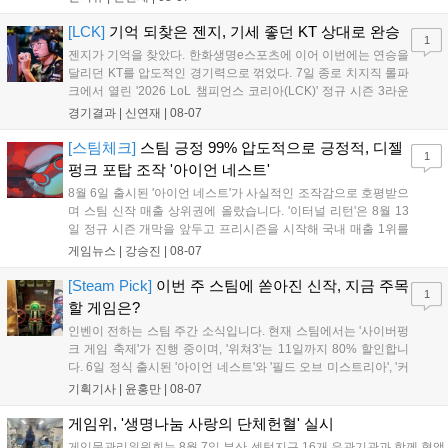
보였다. '룰러' 박재혁은 1세트 코그모, 2세트 이즈리얼로 맹활약
하며 POM에 선정됐...
[LCK]
기억 되찾은 젠지, 기세 좋던 KT 상대로 완승
1
젠지가 기억을 찾았다. 한화생명e스포츠에 이어 이번에는 연승을
달리던 KT를 압도적인 경기력으로 꺾었다. 7일 종로 치지직 롤파
크에서 열린 '2026 LoL 챔피언스 코리아(LCK)' 정규 시즌 3라운
드 레전드 그룹, kt 롤스터와 젠지 e스포츠의 대결에서 젠지가 압
경기결과 |
신연재
|
08-07
승을 거뒀다. 개막주까지만 해도 급격하게 흔들리던 젠지였지만,
기억을 되찾기라도 한 듯 1,...
[스팀체크]
스팀 긍정 99% 압도적으로 긍정적, 디젤
1
펑크 포탑 조작 '아이언 네스트'
8월 6일 출시된 '아이언 네스트'가 사실적인 조작감으로 호평받으
며 스팀 신작 매출 상위권에 올랐습니다. '이터널 리턴'은 8월 13
일 정규 시즌 개막을 앞두고 프리시즌을 시작해 국내 매출 1위를
기록했습니다. 25주년을 맞은 '고스트 리콘' 시리즈는 8월 6일 쇼
게임뉴스 |
강승진
|
08-07
케이스와 함께 대규모 할인을 진행하며 순위가 급상승했고, 신작
'마블 투혼: 파이팅 소울즈'와 레트로 수리 시뮬레이션 '리스토
[Steam Pick]
이번 주 스팀에 쏟아진 신작, 지금 주목
1
리'도 스팀에 정식 출시되었습니다....
할 게임은?
인벤이 전하는 스팀 주간 소식입니다. 현재 스팀에서는 '사이버펑
크 게임 축제'가 진행 중이며, '위쳐3'는 11일까지 80% 할인합니
다. 6일 정식 출시된 '아이언 네스트'와 '필드 오브 미스트리아', '커
세어 코브'가 호평받고 있습니다. 한편, 7일 출시된 '마블 투혼'은
기획기사 |
윤홍만
|
08-07
태그 시스템에 대한 호불호가 갈리며 복합적 평가를 기록 중입니
다. 유비소프트의 '고스트리콘: 와일드랜드'는 7년 만의 대규모 업
게임위, '생명나눔 사랑의 단체헌혈' 실시
데이트 '라스트 라이츠'와 함께 95% 할인 중입니다....
게임물관리위원회는 8월 7일 부산 센텀지구 16개 유관기관과 함께 혈액