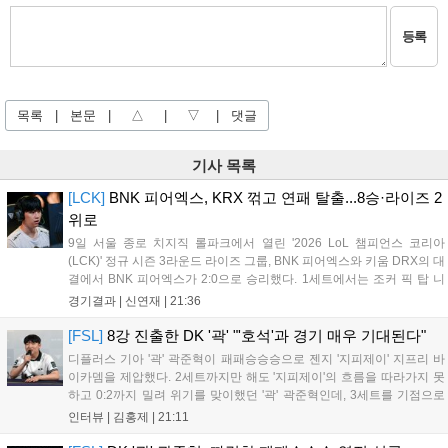
등록
목록
|
본문
|
△
|
▽
|
댓글
기사 목록
[LCK]
BNK 피어엑스, KRX 꺾고 연패 탈출...8승·라이즈 2
위로
9일 서울 종로 치지직 롤파크에서 열린 '2026 LoL 챔피언스 코리아
(LCK)' 정규 시즌 3라운드 라이즈 그룹, BNK 피어엑스와 키움 DRX의 대
결에서 BNK 피어엑스가 2:0으로 승리했다. 1세트에서는 조커 픽 탑 니
달리가 제대로 통했고, 2세트에선 판테온을 잡은 '랩터' 전어진의 활약과
경기결과 |
신연재
|
21:36
함께 키움 DRX의 끈질긴 수비를 뚫었다. 1세트 중반까지...
[FSL]
8강 진출한 DK '곽' "'호석'과 경기 매우 기대된다"
디플러스 기아 '곽' 곽준혁이 패패승승승으로 젠지 '지피제이' 지프리 바
이카뎀을 제압했다. 2세트까지만 해도 '지피제이'의 흐름을 따라가지 못
하고 0:2까지 밀려 위기를 맞이했던 '곽' 곽준혁인데, 3세트를 기점으로
분위기를 완전히 바꿨다. 3세트를 4:2로 승리한 뒤 이후부터는 완전히
인터뷰 |
김홍제
|
21:11
자신이 원하는 플레이를 모두 펼쳐 5:1, 4:1이라는 큰 점수 차이로...