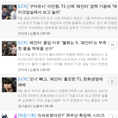
대한 정보가 공개될 것으로 기대된다. 서버별 입지 확보를 위한 경쟁은
더욱 가속화될 전망이다....
[LCK]
'구마유시' 이민형, T1 신예 '페인터' 깜짝 기용에 "메
이크업실에서 보고 놀라"
8일 열린 2026 LCK 정규 시즌 3라운드 레전드 그룹 매치에서 한화생명
e스포츠가 T1을 2:1로 제압하며 3연패 탈출에 성공했다. 경기 후 진행된
미디어 인터뷰에는 한화생명 윤성영 감독과 '구마유시' 이민형이 참석했
다. 먼저 승리 소감에 대해 윤성영 감독은 "오랜만에 승리해 기분이 좋고,
인터뷰 |
김홍제
|
08-08
남은 경기도 잘 준비하겠다"고 밝혔으며, '구마유시' 역시 "3...
[LCK]
'페인터' 콜업 이유 "불화는 X, '페인터'는 부족
16
한 콜을 채워줄 선수"
T1이 8일 종각 치지직 롤파크에서 진행된 '2026 LoL 챔피언스 코
리아(LCK)' 3라운드 한화생명e스포츠에게 1:2로 패배했다. 최근
분위기가 좋던 디플러스 기아를 꺾었던 T1은 금일 '오너' 문현준
을 빼고 신예 '페인터' 김은후를 투입시키는 강수를 뒀으나 결국
인터뷰 |
김홍제
|
08-08
아쉬운 결과를 맞이하게 됐다. 이하 T1 임재현 감독대행과 '페이
즈' 김수환의 인터뷰 내...
[LCK]
'오너' 빼고, '페인터' 출전한 T1, 한화생명에
11
패배
8일 종각 치지직 롤파크에서 진행된 '2026 LoL 챔피언스 코리아
(LCK)' 3라운드 한화생명e스포츠가 T1을 2:1로 꺾고 3연패 탈출
에 성공했다. T1은 금일 선발에 '오너' 문현준이 아닌 콜업된 신예
'페인터' 김은후를 투입했지만, 결국 1:2로 패배하고 말았다. T1은
경기결과 |
김홍제
|
08-08
'케리아'의 카밀이 좋은 플레이를 통해 한화생명 바텀 듀오의 점멸
을 빼냈다....
[체험기획]
'슈퍼로봇대전Y' 35주년 확장팩, 시리즈
2