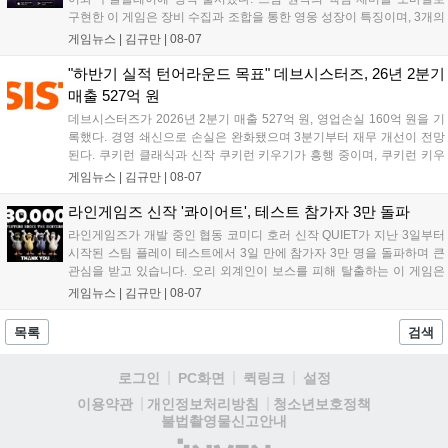
구현한 이 게임은 장비 수집과 조합을 통한 영웅 성장이 특징이며, 3개의
무기 스킬을 활용한 전략적 전투와 길드전 등 다양한 콘텐츠를 제공한
게임뉴스 |
김규만
|
08-07
다. 정식 출시를 기념해 사전예약자 50만 명 달성 보상을 포함한 다양한
혜택을 지급하며, 상세 내용은 공식 라운지에서 확인할 수 있다. 이용자
"하반기 실적 턴어라운드 목표" 데브시스터즈, 26년 2분기
는 게임 접속 및 주요 콘텐츠 플레이를 통해 성장을 지원받을 수 있다....
매출 527억 원
데브시스터즈가 2026년 2분기 매출 527억 원, 영업손실 160억 원을 기
록했다. 경영 쇄신으로 손실은 완화됐으며 3분기부터 재무 개선이 전망
된다. 쿠키런 클래식과 신작 쿠키런 키우기가 흥행 중이며, 쿠키런 키우
기는 13일 첫 업데이트를 시작으로 2주 간격의 콘텐츠를 제공한다. 또한
게임뉴스 |
김규만
|
08-07
9월 미국 로블록스 개발자 컨퍼런스에 참여해 IP 생태계를 확장할 계획
이다. 회사는 비용 효율화와 신작 흥행을 통해 하반기 실적 턴어라운드
라인게임즈 신작 '콰이어트', 테스트 참가자 3만 돌파
를 이끌 방침이다....
라인게임즈가 개발 중인 협동 코미디 호러 신작 QUIET가 지난 3일부터
시작된 스팀 플레이 테스트에서 3일 만에 참가자 3만 명을 돌파하며 큰
관심을 받고 있습니다. 오리 외계인이 보스를 피해 탈출하는 이 게임은
최대 4인 협동을 지원하며, 소음 관리와 물리 법칙을 활용한 전략적 플레
게임뉴스 |
김규만
|
08-07
이가 핵심입니다. 라인게임즈는 수집된 이용자 피드백을 반영해 게임성
을 개선 중이며, 상세 정보는 스팀 페이지에서 확인 가능합니다....
목록
검색
로그인
PC화면
퀵링크
설정
청소년보호정책
이용약관
개인정보처리방침
불법촬영물신고안내
(주)