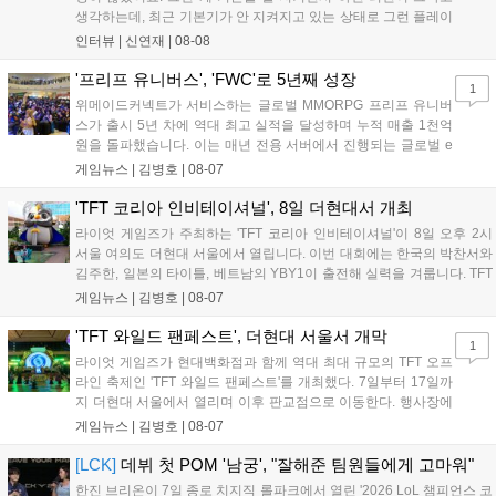
생각하는데, 최근 기본기가 안 지켜지고 있는 상태로 그런 플레이
를 추구하다 보니까 팀적으로 안 좋은 사고가 계속 많이 났던 것
인터뷰 |
신연재
|
08-08
같습니다." T1은 6일 서울 종로구 치지직 롤파크에서 열린 '2026
LoL 챔피언스 코리아(LCK)'...
'프리프 유니버스', 'FWC'로 5년째 성장
1
위메이드커넥트가 서비스하는 글로벌 MMORPG 프리프 유니버
스가 출시 5년 차에 역대 최고 실적을 달성하며 누적 매출 1천억
원을 돌파했습니다. 이는 매년 전용 서버에서 진행되는 글로벌 e
스포츠 대회 FWC의 영향이 큽니다. FWC는 이용자가 동일한 조
게임뉴스 |
김병호
|
08-07
건에서 시즌을 함께 즐기는 구조로, 올해 4월 시작된 FWC 2026
은 전년 대비 매출과 이용자 지표가 대폭 상승하는 성과를 냈습니
'TFT 코리아 인비테이셔널', 8일 더현대서 개최
다. 오는 10월 필리핀 마닐라에서 총상금 11만 달러 규모의 제4회
라이엇 게임즈가 주최하는 'TFT 코리아 인비테이셔널'이 8일 오후 2시
FWC 그랜드 파이널이 개최될 예정이며, 위메이드커넥트는 이를
서울 여의도 더현대 서울에서 열립니다. 이번 대회에는 한국의 박찬서와
통해 커뮤니티 중심의 장기 성장 모델을 지속할 방침입니다....
김주한, 일본의 타이틀, 베트남의 YBY1이 출전해 실력을 겨룹니다. TFT
는 소속팀 없이 개인 자격으로 참가하는 독특한 대회 구조를 가지며, 누
게임뉴스 |
김병호
|
08-07
구나 참여 가능한 '소파에서 왕관까지'라는 철학을 실천하고 있습니다.
17일까지 이어지는 이번 행사는 신규 세트 체험과 공연 등 다양한 즐길
'TFT 와일드 팬페스트', 더현대 서울서 개막
1
거리를 제공하며, 이후 현대백화점 판교점에서도 행사가 이어질 예정입
라이엇 게임즈가 현대백화점과 함께 역대 최대 규모의 TFT 오프
니다. 연말에는 라스베이거스 오픈이 개최됩니다....
라인 축제인 'TFT 와일드 팬페스트'를 개최했다. 7일부터 17일까
지 더현대 서울에서 열리며 이후 판교점으로 이동한다. 행사장에
는 체험, 스페셜, 무대 존이 마련됐으며 8일 오후 2시 인비테이셔
게임뉴스 |
김병호
|
08-07
널, 15일 오후 2시 스트리머 매치, 17일 오후 7시 30분 QWER 공
연 등 다채로운 일정이 준비되어 있다. 사전 예약은 조기 마감될
[LCK]
데뷔 첫 POM '남궁', "잘해준 팀원들에게 고마워"
만큼 큰 인기를 끌고 있다....
한진 브리온이 7일 종로 치지직 롤파크에서 열린 '2026 LoL 챔피언스 코