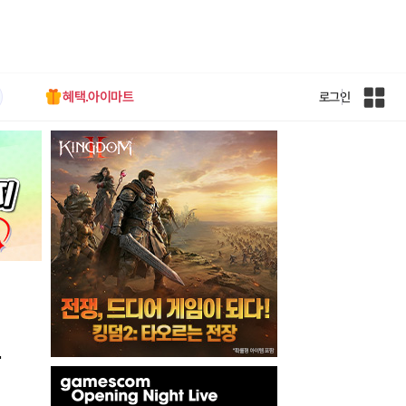
혜택.아이마트
로그인
인
벤
전
체
사
이
트
맵
폰
인
벤
배