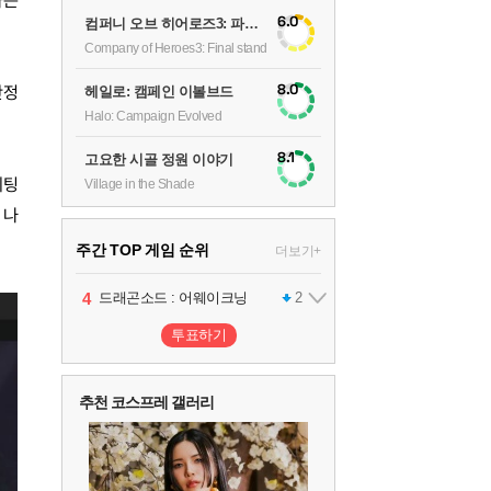
하는
6.0
컴퍼니 오브 히어로즈3: 파이널 스탠드
Company of Heroes3: Final stand
8.0
안정
헤일로: 캠페인 이볼브드
Halo: Campaign Evolved
8.1
고요한 시골 정원 이야기
세팅
Village in the Shade
 나
주간 TOP 게임 순위
더보기+
1
2
3
4
5
팰월드
프로야구스피리츠2026
드래곤소드 : 어웨이크닝
블라인드 삼국
어쌔신 크리드: 블랙 플래그 리싱크드
1
2
2
1
투표하기
6
그랑블루 판타지 리링크 - 엔드리스 라그나로크
1
추천 코스프레 갤러리
7
리듬 천국 미라클 스타즈
2