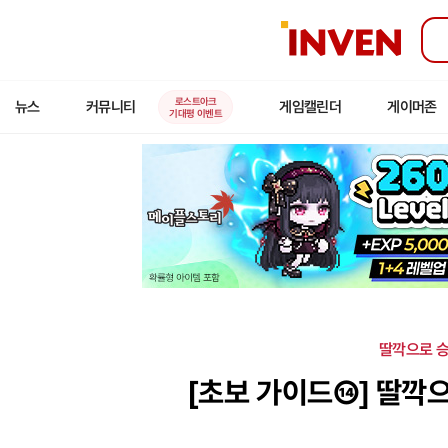
인
벤
로스트아크
뉴스
커뮤니티
게임캘린더
게이머존
기대평 이벤트
딸깍으로 승
[초보 가이드⑭]
딸깍으