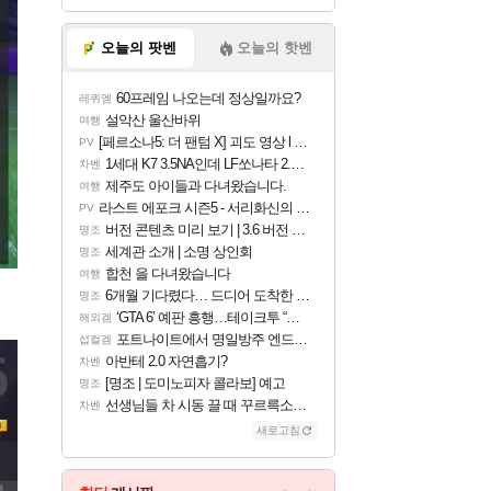
오늘의 팟벤
오늘의 핫벤
60프레임 나오는데 정상일까요?
레퀴엠
설악산 울산바위
여행
[페르소나5: 더 팬텀 X] 괴도 영상 l 타카마키 안·댄싱 스타
PV
1세대 K7 3.5NA인데 LF쏘나타 2.0NA 기변하면 유류비 절약이 얼마나 될까요..?
차벤
제주도 아이들과 다녀왔습니다.
여행
라스트 에포크 시즌5 - 서리화신의 분노 티저
PV
버전 콘텐츠 미리 보기 | 3.6 버전 「신기루 속 등불 그림자, 속세에 깃든 검의 결심」이 8월 20일에 업데이트됩니다!
명조
세계관 소개 | 소명 상인회
명조
합천 을 다녀왔습니다
여행
6개월 기다렸다… 드디어 도착한 치사 메신저백! 실물 후기
명조
‘GTA 6’ 예판 흥행…테이크투 “내부 예상 크게 넘어”
해외겜
포트나이트에서 명일방주 엔드필드 [펠리카] 판매 예정
섭컬겜
아반테 2.0 자연흡기?
차벤
[명조 | 도미노피자 콜라보] 예고
명조
선생님들 차 시동 끌 때 꾸르륵소리나는데
차벤
새로고침