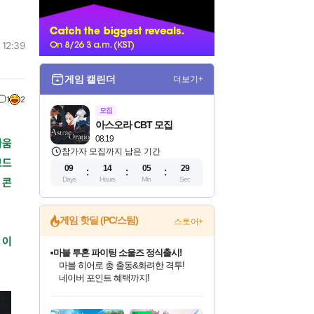
너
 12:39
게임 캘린더
더보기+
1
2
모집
아스오라 CBT 모집
08.19
싸움
참가자 모집까지 남은 기간
고드
09
14
05
27
Days
Hours
Min
Sec
 콘
게임 핫딜 (PC/스팀)
스토어+
 이
마블 투혼 파이팅 소울즈 정식출시!
마블 히어로 총 출동&화려한 격투!
네이버 포인트 혜택까지!
인벤게임즈 8월 특별 할인!
드래곤소드: 어웨이크닝 입점!
문명 7 특별 할인!
귀무자: 검의 길 예약 판매 중!
비스트 오브 리인카네이션 정식 출시!
커세어 코브 출시 기념 할인!
더 렐릭 퍼스트 가디언 정식 출시
베데스다 40주년 기념 할인 중!
캡콤 프렌차이즈 할인 진행 중!
캡콤 일부 상품 상시 할인
스타워즈 은하계 레이서
로블록스 기프트 카드 공식 입점
인기 퍼블리셔 모음!
스팀으로 만나는 드래곤소드!
조선&고려 DLC 출시 예정
10% 할인과
게임프릭 신작 IP
해적'섬'을 발전시키자!
설화x하드코어 액션!
베데스다의 명작들을
몬헌, 바하 등 인기 IP를
몬헌 와일즈 & 드래곤즈 도그마2
인벤게임즈에서 10% 추가 적립
Robux를 가장 안전하고