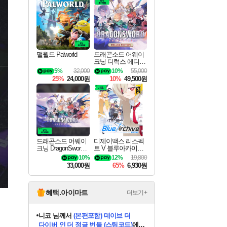
최대 90% 할인가를 만나보세요!
네이버혜택과 함께 만나보세요!
50%할인&추가 적립까지!
이니&베니 혜택까지!
네이버 혜택가와 함께 예약하세요!
할인&네이버혜택으로 만나보세요!
네이버페이 혜택과 만나보세요!
40주년 프로모션으로 만나보세요!
할인가에 만나보세요!
일부 에디션 상시 할인!
혜택으로 예약 판매 중
편안하게 충전하세요
팰월드 Palworld
드래곤소드 어웨이
크닝 디럭스 에디션
DragonSword Awake
5%
32,000
10%
55,000
ning Deluxe Edition
25%
24,000원
10%
49,500원
드래곤소드 어웨이
디제이맥스 리스펙
크닝 DragonSword A
트 V 블루아카이브
wakening
팩 DJMAX RESPE
10%
12%
19,800
CT V Blue Archive P
33,000원
65%
6,930원
ack DLC
혜택.아이마트
더보기+
니코
님께서
(본편포함) 데이브 더
다이버 인 더 정글 번들 (스팀코드)
에