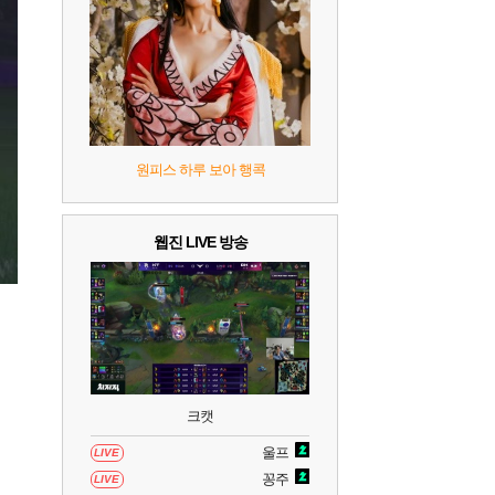
8
헤일로: 캠페인 이볼브드
2
9
캡틴 츠바사 2 월드 파이터즈
10
레고 배트맨: 레거시 오브 더 다크 나이트
원피스 하루 보아 행콕
웹진 LIVE 방송
크캣
울프
LIVE
꽁주
LIVE