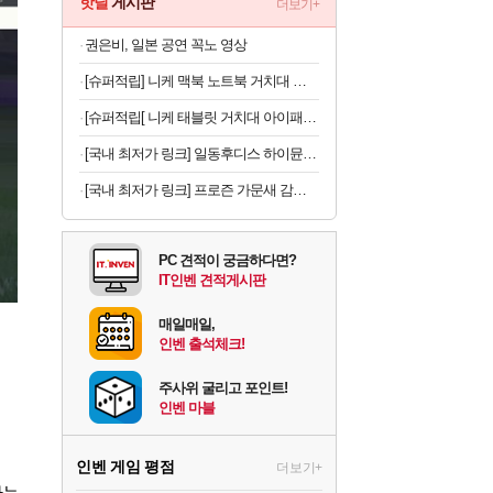
핫딜
게시판
더보기+
권은비, 일본 공연 꼭노 영상
[슈퍼적립] 니케 맥북 노트북 거치대 수직 스탠드 클램쉘 맥미니 꽂이 세로 알루미늄 1슬롯 The Vertical
[슈퍼적립[ 니케 태블릿 거치대 아이패드 거치대 침대 갤럭시탭 패드 The Comfy
[국내 최저가 링크] 일동후디스 하이뮨 프로틴 밸런스 액티브, 바닐라봉봉 제로, 250ml, 18개
[국내 최저가 링크] 프로즌 가문새 감바스, 500g, 2개
PC 견적이 궁금하다면?
IT인벤 견적게시판
매일매일,
인벤 출석체크!
주사위 굴리고 포인트!
인벤 마블
인벤 게임 평점
더보기+