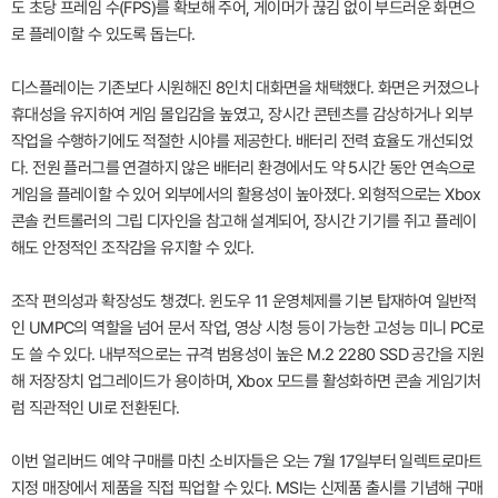
도 초당 프레임 수(FPS)를 확보해 주어, 게이머가 끊김 없이 부드러운 화면으
로 플레이할 수 있도록 돕는다.
디스플레이는 기존보다 시원해진 8인치 대화면을 채택했다. 화면은 커졌으나
휴대성을 유지하여 게임 몰입감을 높였고, 장시간 콘텐츠를 감상하거나 외부
작업을 수행하기에도 적절한 시야를 제공한다. 배터리 전력 효율도 개선되었
다. 전원 플러그를 연결하지 않은 배터리 환경에서도 약 5시간 동안 연속으로
게임을 플레이할 수 있어 외부에서의 활용성이 높아졌다. 외형적으로는 Xbox
콘솔 컨트롤러의 그립 디자인을 참고해 설계되어, 장시간 기기를 쥐고 플레이
해도 안정적인 조작감을 유지할 수 있다.
조작 편의성과 확장성도 챙겼다. 윈도우 11 운영체제를 기본 탑재하여 일반적
인 UMPC의 역할을 넘어 문서 작업, 영상 시청 등이 가능한 고성능 미니 PC로
도 쓸 수 있다. 내부적으로는 규격 범용성이 높은 M.2 2280 SSD 공간을 지원
해 저장장치 업그레이드가 용이하며, Xbox 모드를 활성화하면 콘솔 게임기처
럼 직관적인 UI로 전환된다.
이번 얼리버드 예약 구매를 마친 소비자들은 오는 7월 17일부터 일렉트로마트
지정 매장에서 제품을 직접 픽업할 수 있다. MSI는 신제품 출시를 기념해 구매