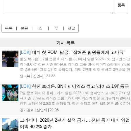
등록
목록
|
본문
|
△
|
▽
|
댓글
기사 목록
[LCK]
데뷔 첫 POM '남궁', "잘해준 팀원들에게 고마워"
한진 브리온이 7일 종로 치지직 롤파크에서 열린 '2026 LoL 챔피언스 코
리아(LCK)' 정규 시즌 3라운드 라이즈 그룹 BNK 피어엑스전에서 2:0으
로 승리하며 그룹 1위로 올라섰다. 개막 2연패 이후 곧바로 2연승을 만
들어내면서 이어질 4라운드에 대한 기대감을 올렸다. 다음은 이날 데뷔
인터뷰 |
신연재
|
21:22
첫 POM을 수상한 '남궁' 남궁성훈의 POM 인터뷰 전문이다....
[LCK]
한진 브리온, BNK 피어엑스 꺾고 '라이즈 1위' 등극
7일 종로 치지직 롤파크에서 열린 '2026 LoL 챔피언스 코리아(LCK)' 정
규 시즌 3라운드 라이즈 그룹, BNK 피어엑스와 한진 브리온의 대결에서
한진 브리온이 2:0으로 승리했다. 이번 승리로 한진 브리온은 BNK 피어
엑스를 제치고 라이즈 그룹 1위로 올라섰다. 1세트, 한진 브리온이 '로머'
경기결과 |
신연재
|
21:06
조우진의 로크를 중심으로 게임을 유리하게 풀어갔다. '...
그라비티, 2026년 2분기 실적 공개… 전년 동기 대비 영업
이익 40.2% 증가