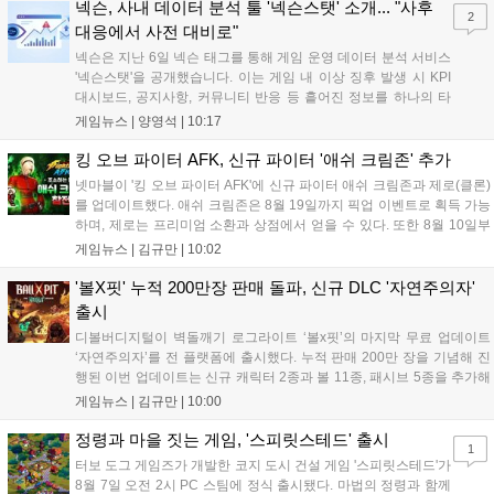
이번 업데이트를 통해 어둠 속 서큐버스...
넥슨, 사내 데이터 분석 툴 '넥슨스탯' 소개... "사후
2
대응에서 사전 대비로"
넥슨은 지난 6일 넥슨 태그를 통해 게임 운영 데이터 분석 서비스
'넥슨스탯'을 공개했습니다. 이는 게임 내 이상 징후 발생 시 KPI
대시보드, 공지사항, 커뮤니티 반응 등 흩어진 정보를 하나의 타
임라인에 연결해 원인을 빠르게 파악하도록 돕는 관제 허브입니
게임뉴스 |
양영석
|
10:17
다. 현재 25개 이상의 프로젝트에 도입된 이 서비스는 사후 대응
중심의 운영 방식을 사전 대비 체계로 전환하며 데이터 기반의 효
킹 오브 파이터 AFK, 신규 파이터 '애쉬 크림존' 추가
율적인 의사결정을 지원하고 있습니다....
넷마블이 '킹 오브 파이터 AFK'에 신규 파이터 애쉬 크림존과 제로(클론)
를 업데이트했다. 애쉬 크림존은 8월 19일까지 픽업 이벤트로 획득 가능
하며, 제로는 프리미엄 소환과 상점에서 얻을 수 있다. 또한 8월 10일부
터 14일까지 럭키 엘피 이벤트로 론을, 13일부터 26일까지 트로피칼 아
게임뉴스 |
김규만
|
10:02
일랜드 이벤트로 펫 블레이즈와 팝시를 선보일 예정이다. 이번 업데이트
로 전략적 전투의 재미가 더욱 강화될 것으로 기대된다....
'볼X핏' 누적 200만장 판매 돌파, 신규 DLC '자연주의자'
출시
디볼버디지털이 벽돌깨기 로그라이트 ‘볼x핏’의 마지막 무료 업데이트
‘자연주의자’를 전 플랫폼에 출시했다. 누적 판매 200만 장을 기념해 진
행된 이번 업데이트는 신규 캐릭터 2종과 볼 11종, 패시브 5종을 추가해
전략적 재미를 높였다. 게임은 PC와 콘솔, 모바일에서 한글판으로 즐길
게임뉴스 |
김규만
|
10:00
수 있으며, 개발사는 조만간 게임과 관련한 새로운 소식을 전할 예정이
라고 밝혀 향후 행보에 기대감을 모으고 있다. 상세 정보는 공식 홈페이
정령과 마을 짓는 게임, '스피릿스테드' 출시
1
지에서 확인 가능하다....
터보 도그 게임즈가 개발한 코지 도시 건설 게임 '스피릿스테드'가
8월 7일 오전 2시 PC 스팀에 정식 출시됐다. 마법의 정령과 함께