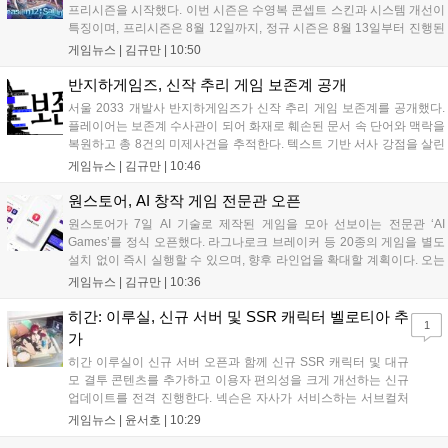
프리시즌을 시작했다. 이번 시즌은 수영복 콘셉트 스킨과 시스템 개선이
특징이며, 프리시즌은 8월 12일까지, 정규 시즌은 8월 13일부터 진행된
다. 실험체 관찰일지 추가와 후반부 전략 강화를 위한 다중 크로노 스피
게임뉴스 |
김규만
|
10:50
어 도입 등 다양한 업데이트와 풍성한 이벤트가 마련되어 이용자들의 기
대를 모으고 있다....
반지하게임즈, 신작 추리 게임 보존계 공개
서울 2033 개발사 반지하게임즈가 신작 추리 게임 보존계를 공개했다.
플레이어는 보존계 수사관이 되어 화재로 훼손된 문서 속 단어와 맥락을
복원하고 총 8건의 미제사건을 추적한다. 텍스트 기반 서사 강점을 살린
이번 게임은 정보 조합과 사건 재구성이 핵심이며, 현재 스팀 상점 페이
게임뉴스 |
김규만
|
10:46
지가 공개되었다. 반지하게임즈는 2027년 상반기 정식 출시를 목표로
개발에 박차를 가하고 있다....
원스토어, AI 창작 게임 전문관 오픈
원스토어가 7일 AI 기술로 제작된 게임을 모아 선보이는 전문관 ‘AI
Games’를 정식 오픈했다. 라그나로크 브레이커 등 20종의 게임을 별도
설치 없이 즉시 실행할 수 있으며, 향후 라인업을 확대할 계획이다. 오는
11일부터는 게임 실행 시 할인 쿠폰을 지급하는 오픈 기념 이벤트도 진
게임뉴스 |
김규만
|
10:36
행된다. 이번 서비스는 누구나 AI를 활용해 게임을 제작하고 유통할 수
있는 환경을 조성해 창작자와 이용자 모두에게 새로운 경험을 제공할 것
히간: 이루실, 신규 서버 및 SSR 캐릭터 벨로티아 추
1
으로 기대된다....
가
히간 이루실이 신규 서버 오픈과 함께 신규 SSR 캐릭터 및 대규
모 결투 콘텐츠를 추가하고 이용자 편의성을 크게 개선하는 신규
업데이트를 전격 진행한다. 넥슨은 자사가 서비스하는 서브컬처
게임 히간 이루실에 신규 서버 'world3'을 개설하고 신규 캐릭터
게임뉴스 |
윤서호
|
10:29
및 이벤트 스토리를 포함한 대규모 콘텐츠 업데이트를 적용했다.