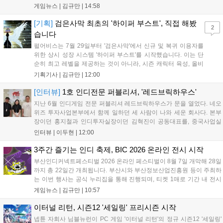
경성 배경의 신작 그날의 신문이 출시되며, 15일부터 17일까지는 국내
게임뉴스 |
김규만
|
14:58
개발사 게임을 위한 시크릿 쿠폰도 추가 발행될 예정이다. 자세한 내용
은 공식 페이지에서 확인 가능하다....
[기획]
검은사막 최초의 '하이퍼 부스트', 직접 해봤
2
습니다
펄어비스는 7월 29일부터 '검은사막'에서 신규 및 복귀 이용자를
위한 상시 성장 시스템 '하이퍼 부스트'를 시작했습니다. 이는 단
순히 최고 레벨을 제공하는 것이 아니라, 시즌 캐릭터 육성, 올비
아 아카데미 수료, 아침의 나라 설화 진행 등 4단계 과정을 통해
기획기사 |
김규만
|
12:00
게임에 적응하며 공방합 750을 목표로 성장하는 구조입니다. 이
용자는 과제를 완수하며 동(V) 투발라 장비와 검은별 무기, 카라
[인터뷰]
1호 인디전문 퍼블리셔, '레드브릭하우스'
자드 장신구 등을 획득해 주요 콘텐츠에 진입할 수 있습니다....
지난 6월 인디게임 전문 퍼블리셔 레드브릭하우스가 문을 열었다. 네오
위즈 투자사업본부에서 함께 일하던 세 사람이 나와 세운 회사다. 본부
장이던 홍지철과 인디투자실장이던 김혁진이 공동대표를, 중국사업실
장이던 이민정이 이사를 맡았다. 출범 한 달여 만에 위메이드맥스의 전
인터뷰 |
이두현
|
12:00
략적 투자와 카카오벤처스 등 5개 벤처캐피털의 재무적 투자가 연달아
들어왔다. 서비스 중인...
3주간 즐기는 인디 축제, BIC 2026 온라인 전시 시작
부산인디커넥트페스티벌 2026 온라인 페스티벌이 8월 7일 개막해 28일
까지 총 22일간 개최됩니다. 부산시와 부산정보산업진흥원 등이 주최하
는 이번 행사는 공식 누리집을 통해 진행되며, 티켓 1매로 기간 내 전시
작을 제한 없이 체험할 수 있습니다. 일반 및 루키 부문 등 다양한 인디게
게임뉴스 |
김규만
|
10:57
임을 선보이며 개발자와의 소통 기능도 제공합니다. 장소 제약 없이 전
세계 누구나 참여 가능한 이번 행사는 역대 최대 규모로 열려 인디게임
이터널 리턴, 시즌12 '세일링' 프리시즌 시작
생태계 확장에 기여할 전망입니다....
넵튠 자회사 님블뉴런이 PC 게임 '이터널 리턴'의 정규 시즌12 '세일링'