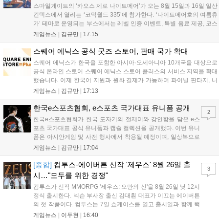
스마일게이트의 ‘카오스 제로 나이트메어’가 오는 8월 15일과 16일 일산
킨텍스에서 열리는 ‘코믹월드 335’에 참가한다. ‘나이트메어호의 여름휴
가’ 테마로 운영되는 부스에서는 레벨 인증 이벤트, 특별 음료 제공, 코스
프레 모델 포토존 등 다채로운 행사가 진행된다. 유명 코스어 7인이 캐릭
게임뉴스 |
김규만
|
17:15
터로 변신해 이용자를 맞이하며, SNS 인증 시 추가 굿즈도 증정한다. 자
세한 정보는 공식 커뮤니티에서 확인 가능하다....
스퀘어 에닉스 공식 굿즈 스토어, 판매 국가 확대
스퀘어 에닉스가 한국을 포함한 아시아·오세아니아 10개국을 대상으로
공식 온라인 스토어 스퀘어 에닉스 스토어 플러스의 서비스 지역을 확대
했습니다. 이제 한국어 지원과 원화 결제가 가능하며 파이널 판타지, 니
어 등 주요 게임의 피규어, 굿즈를 구매할 수 있습니다. 신상품이 순차적
게임뉴스 |
김규만
|
17:13
으로 추가될 예정이며 이용자는 사이트에서 국가를 한국으로 설정해 이
용 가능합니다....
한국e스포츠협회, e스포츠 국가대표 유니폼 공개
2
한국e스포츠협회가 한국 도자기의 절제미와 강인함을 담은 e스
포츠 국가대표 공식 유니폼과 캡슐 컬렉션을 공개했다. 이번 유니
폼은 아시안게임 및 사전 행사에서 착용될 예정이며, 일상복으로
구성된 컬렉션은 오는 8월 28일부터 골스튜디오 공식 홈페이지
게임뉴스 |
김규만
|
17:04
와 무신사, 오프라인 매장에서 판매된다. 다만 아시안게임 결선에
서는 대회 규정에 따라 별도의 유니폼을 착용할 계획이다....
[종합]
컴투스-에이버튼 신작 '제우스' 8월 26일 출
3
시…"모두를 위한 경쟁"
컴투스가 신작 MMORPG '제우스: 오만의 신'을 8월 26일 낮 12시
정식 출시한다. 넥슨 부사장 출신 김대훤 대표가 이끄는 에이버튼
의 첫 작품이다. 컴투스는 7일 쇼케이스를 열고 출시일과 함께 핵
심 콘텐츠, 유료화 정책, 운영 방향을 공개했다. 캐릭터명 선점은
게임뉴스 |
이두현
|
16:40