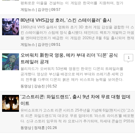
평화로운 마을을 건설하는 이 게임은 한국어를 지원하며, 정가
10,700원에서 10% 할인된 9,630원에 판매된다. 플레이어는 어
게임뉴스 |
김규만
|
09:57
드벤처 모드와 크리에이티브 모드를 통해 자유롭게 마을을 꾸미
고 정령을 활용해 공동체를 성장시킬 수 있다. 따뜻한 손그림 그
80년대 VHS감성 호러, '스킨 스테이플러' 출시
래픽이 특징이며, 부담 없이 즐길 수 있는 힐링 게임으로 기대를
1980년대 VHS 슬래셔 영화와 초기 3D 호러 게임 감성을 결합한 더 스
모으고 있다....
킨 스테이플러가 스팀에 정식 출시됐다. 테인티드 팩트가 개발하고 어셈
블 엔터테인먼트가 배급한 이 게임은 2026년 8월 6일 출시되어 현재
15,000원에 판매 중이다. 캐리언 시티를 배경으로 연쇄살인 사건을 추적
게임뉴스 |
김규만
|
09:51
하는 두 형사의 이야기를 다루며, 거친 복고풍 그래픽과 블랙 코미디를
통해 밀도 높은 공포를 선사한다....
오버워치 新한국 영웅, 메카 부대 리더 '디몬' 공식
1
트레일러 공개
블리자드가 오버워치 53번째 영웅인 한국인 디몬의 트레일러를
공개했다. 영상은 부산을 배경으로 메카 부대와 쓰레기촌 세력 간
의 전투를 다루며 디몬의 붉은 메카 비스트와 능력을 보여준다.
블리자드는 7일 게임플레이 영상 공개를 시작으로 10일 시즌4 트
동영상 |
강승진
|
01:52
레일러를 선보이며, 11일 시작되는 시즌4를 통해 디몬을 정식 출
시할 예정이다. 향후 메카 부대와 탈론의 대립이 본격화될 전망이
'고스트리콘: 와일드랜드', 출시 9년 차에 무료 대형 업데
다....
이트
유비소프트가 고스트 리콘 시리즈 25주년을 기념해 6일(현지시간) '고스
트 리콘 와일드랜드'의 대규모 무료 업데이트 '라스트 라이츠'를 배포했
다. 신규 스토리 임무와 적 라 요로나가 추가되며, 차세대 콘솔인 PS5와
Xbox Series X|S에서 4K 60FPS를 지원한다. 또한 편의성 개선과 함께
동영상 |
정재훈
|
01:26
과거 콘텐츠가 복원되어 기존 및 신규 이용자 모두에게 새로운 즐길 거