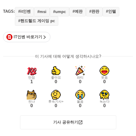
TAGS:
#it인벤
#예판
#완판
#인텔
#msi
#umpc
#핸드헬드 게이밍 pc
IT인벤 바로가기
이 기사에 대해 어떻게 생각하시나요?
만점
좋아요
파티
웃음
1
0
0
0
씬나
후속기사+
울음
녹는다
0
0
0
0
기사 공유하기