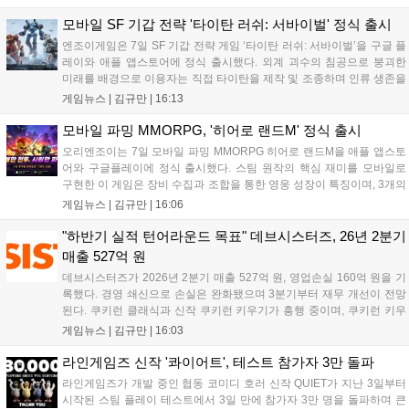
8월 13일 오후 8시 시작한다. '제우스: 오만의 신'은 최고신 제우스
의 오만으로 균열이...
모바일 SF 기갑 전략 '타이탄 러쉬: 서바이벌' 정식 출시
엔조이게임은 7일 SF 기갑 전략 게임 ‘타이탄 러쉬: 서바이벌’을 구글 플
레이와 애플 앱스토어에 정식 출시했다. 외계 괴수의 침공으로 붕괴한
미래를 배경으로 이용자는 직접 타이탄을 제작 및 조종하며 인류 생존을
위한 전투를 펼친다. 지휘관 모집, 피난처 운영, 연맹 협동 콘텐츠가 특징
게임뉴스 |
김규만
|
16:13
이며 출시를 기념해 접속 시 영웅 경험치와 다이아몬드 등 다양한 성장
지원 보상을 제공한다. 상세 내용은 공식 커뮤니티에서 확인 가능하다....
모바일 파밍 MMORPG, '히어로 랜드M' 정식 출시
오리엔조이는 7일 모바일 파밍 MMORPG 히어로 랜드M을 애플 앱스토
어와 구글플레이에 정식 출시했다. 스팀 원작의 핵심 재미를 모바일로
구현한 이 게임은 장비 수집과 조합을 통한 영웅 성장이 특징이며, 3개의
무기 스킬을 활용한 전략적 전투와 길드전 등 다양한 콘텐츠를 제공한
게임뉴스 |
김규만
|
16:06
다. 정식 출시를 기념해 사전예약자 50만 명 달성 보상을 포함한 다양한
혜택을 지급하며, 상세 내용은 공식 라운지에서 확인할 수 있다. 이용자
"하반기 실적 턴어라운드 목표" 데브시스터즈, 26년 2분기
는 게임 접속 및 주요 콘텐츠 플레이를 통해 성장을 지원받을 수 있다....
매출 527억 원
데브시스터즈가 2026년 2분기 매출 527억 원, 영업손실 160억 원을 기
록했다. 경영 쇄신으로 손실은 완화됐으며 3분기부터 재무 개선이 전망
된다. 쿠키런 클래식과 신작 쿠키런 키우기가 흥행 중이며, 쿠키런 키우
기는 13일 첫 업데이트를 시작으로 2주 간격의 콘텐츠를 제공한다. 또한
게임뉴스 |
김규만
|
16:03
9월 미국 로블록스 개발자 컨퍼런스에 참여해 IP 생태계를 확장할 계획
이다. 회사는 비용 효율화와 신작 흥행을 통해 하반기 실적 턴어라운드
라인게임즈 신작 '콰이어트', 테스트 참가자 3만 돌파
를 이끌 방침이다....
라인게임즈가 개발 중인 협동 코미디 호러 신작 QUIET가 지난 3일부터
시작된 스팀 플레이 테스트에서 3일 만에 참가자 3만 명을 돌파하며 큰