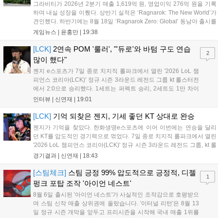
그라비티가 2026년 2분기 매출 1,619억 원, 영업이익 276억 원을 기록
하며 내실 성장을 이뤘다. 상반기 실적은 ‘Ragnarok: The New World’가
견인했다. 하반기에는 8월 18일 ‘Ragnarok Zero: Global’ 동남아 출시를
시작으로 9월 3일 ‘달려라 헤베레케 EX’, 9월 22일 ‘갈바테인’ 등 다양한
게임뉴스 |
윤홍만
|
19:38
신작을 선보인다. 4분기에는 ‘쟈레코 아케이드 콜렉션’과 ‘라이트 오디세
이’ 출시가 예정돼 있으며, 2027년에는 ‘Ragnarok 3’ 등 대작을 글로벌
[LCK]
2연속 POM '룰러', "'듀로'와 바텀 구도 연습
2
출시할 계획이다. 그라비티는 조인트벤처 설립과 라그나로크 에코 시스
많이 했다"
템 구축을 통해 신성장 동력을 확보할 방침이다....
젠지 e스포츠가 7일 종로 치지직 롤파크에서 열린 '2026 LoL 챔
피언스 코리아(LCK)' 정규 시즌 3라운드 레전드 그룹 kt 롤스터전
에서 2:0으로 승리했다. 1세트는 퍼펙트 승리, 2세트도 1만 차이
를 벌리며 25분 만에 승리하면서 말 그대로 압도적인 경기력을 선
인터뷰 |
신연재
|
19:01
보였다. '룰러' 박재혁은 1세트 코그모, 2세트 이즈리얼로 맹활약
하며 POM에 선정됐...
[LCK]
기억 되찾은 젠지, 기세 좋던 KT 상대로 완승
젠지가 기억을 찾았다. 한화생명e스포츠에 이어 이번에는 연승을 달리
던 KT를 압도적인 경기력으로 꺾었다. 7일 종로 치지직 롤파크에서 열린
'2026 LoL 챔피언스 코리아(LCK)' 정규 시즌 3라운드 레전드 그룹, kt 롤
스터와 젠지 e스포츠의 대결에서 젠지가 압승을 거뒀다. 개막주까지만
경기결과 |
신연재
|
18:43
해도 급격하게 흔들리던 젠지였지만, 기억을 되찾기라도 한 듯 1,...
[스팀체크]
스팀 긍정 99% 압도적으로 긍정적, 디젤
1
펑크 포탑 조작 '아이언 네스트'
8월 6일 출시된 '아이언 네스트'가 사실적인 조작감으로 호평받으
며 스팀 신작 매출 상위권에 올랐습니다. '이터널 리턴'은 8월 13
일 정규 시즌 개막을 앞두고 프리시즌을 시작해 국내 매출 1위를