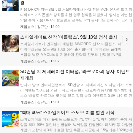
결
키움 DRX가 지난 8월 5일 서울타워에서 FPS 전문 MCN 온사이드 컴퍼
니와 e스포츠 콘텐츠 강화를 위한 업무 협약을 체결했다. 양사는 이번 협
약을 통해 키움 DRX의 발로란트 선수단 IP와 온사이드 컴퍼니의 크리에
이터 네트워크를 결합하여 정규 및 특별 콘텐츠를 공동 기획한다. 또한
게임뉴스 |
김규만
|
15:09
디지털 콘텐츠 제작을 넘어 팬들이 직접 참여하는 오프라인 행사 등 온·
오프라인 연계 프로그램을 순차적으로 선보이며 e스포츠 생태계 확장에
스마일게이트 신작 '이클립스', 9월 10일 정식 출시
3
나설 계획이다....
스마일게이트가 엔픽셀이 개발한 MMORPG 신작 이클립스: 더
어웨이크닝을 오는 9월 10일 정식 출시합니다. 이 게임은 플레이
부담을 낮춘 MMOLite를 지향하며 전략적 전투와 선택형 PvP를
특징으로 합니다. 현재 공식 홈페이지와 앱 마켓에서 사전등록을
게임뉴스 |
김규만
|
15:07
진행 중이며 참여자에게는 초월 소환권 등 다양한 보상을 제공합
니다. 또한 카카오톡 채널 추가 시 주차별 스페셜 쿠폰과 한정 스
SD건담 지 제네레이션 이터널, '라크로아의 용사' 이벤트
킨, 경품 이벤트 등 풍성한 혜택을 마련해 이용자들의 기대를 모
재개최
으고 있습니다....
반다이 남코 엔터테인먼트가 ‘SD건담 지 제네레이션 이터널’에서 스토
리 이벤트 ‘SD건담 외전Ⅰ 지크 지온 편 라크로아의 용사’를 재개최한다.
보스 배틀로 카드다스 코인을 얻고 강적 습격 이벤트로 SSR 나이트 건
담을 획득할 수 있다. 로그인 보너스로 최대 다이아 3,000개를 지급하며,
게임뉴스 |
김규만
|
15:01
8월 31일까지 실물대 유니콘 건담 입상 피날레를 기념해 SSR 유닛을 전
원 증정한다. 또한 9월 30일까지 공식 유튜브에서 특별 프로그램을 시청
"최대 90%" 스마일게이트 스토브 여름 할인 시작
할 수 있다....
스마일게이트 게임 플랫폼 스토브가 7일부터 17일까지 500여 종의 게
임을 최대 90% 할인하는 쿨썸머 빅세일을 진행한다. 페치카 등 다양한
게임이 포함되며 3차에 걸친 할인 쿠폰도 제공된다. 15일에는 1920년대