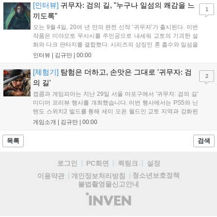
리를 제공한다....
[인터뷰]
귀무자: 검의 길, "누구나 일섬의 쾌감을 느
1
끼도록"
오는 9월 4일, 20여 년 만의 완전 신작 ‘귀무자’가 출시된다. 이번
작품은 미야모토 무사시를 주인공으로 내세워 교토의 기괴한 설
화와 다크 판타지를 결합했다. 시리즈의 상징인 혼 흡수와 일섬을
계승하면서도, 현대적인 검극 액션과 '무너뜨리기 일섬'을 더해 전
인터뷰 |
김규만
|
00:00
투의 깊이를 더했다. 개발진은 정해진 공략법 대신 플레이어의 선
택에 따른 사무라이 액션을 구현하고자 했으며, 실제 검술 전문가
[체험기]
탐험은 더하고, 손맛은 그대로 '귀무자: 검
2
의 모션 캡처를 통해 리얼리티를 극대화했다. 세계관을 새롭게 재
의 길'
구성한 이번 신작은 기존 시리즈와 설정은 다르지만, 특유의 통쾌
캡콤과 게임피아는 지난 29일 서울 마포구에서 '귀무자: 검의 길'
한 손맛과 다크 판타지 분위기를 충실히 담아내어 시리즈 팬과 신
미디어 프리뷰 행사를 개최했습니다. 이번 행사에서는 PS5와 닌
규 이용자 모두에게 새로운 재미를 선사할 예정이다....
텐도 스위치2 빌드를 통해 세미 오픈 월드인 교토 지역과 강화된
액션 시스템을 공개했습니다. 주인공 미야모토 무사시가 오니를
게임소개 |
김규만
|
00:00
정화하는 과정을 담았으며, 패링과 혼 흡수 등 전략적 전투 요소
가 특징입니다. 정식 출시를 앞두고 탄탄한 게임성을 선보여 기대
목록
검색
감을 높였습니다....
로그인
PC화면
퀵링크
설정
청소년보호정책
이용약관
개인정보처리방침
불법촬영물신고안내
(주)
인
벤