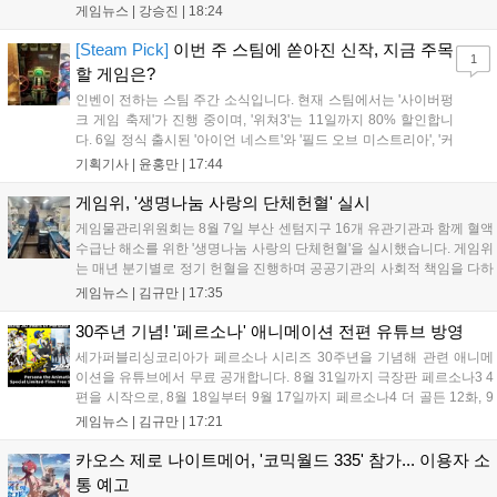
기록했습니다. 25주년을 맞은 '고스트 리콘' 시리즈는 8월 6일 쇼
게임뉴스 |
강승진
|
18:24
케이스와 함께 대규모 할인을 진행하며 순위가 급상승했고, 신작
'마블 투혼: 파이팅 소울즈'와 레트로 수리 시뮬레이션 '리스토
[Steam Pick]
이번 주 스팀에 쏟아진 신작, 지금 주목
1
리'도 스팀에 정식 출시되었습니다....
할 게임은?
인벤이 전하는 스팀 주간 소식입니다. 현재 스팀에서는 '사이버펑
크 게임 축제'가 진행 중이며, '위쳐3'는 11일까지 80% 할인합니
다. 6일 정식 출시된 '아이언 네스트'와 '필드 오브 미스트리아', '커
세어 코브'가 호평받고 있습니다. 한편, 7일 출시된 '마블 투혼'은
기획기사 |
윤홍만
|
17:44
태그 시스템에 대한 호불호가 갈리며 복합적 평가를 기록 중입니
다. 유비소프트의 '고스트리콘: 와일드랜드'는 7년 만의 대규모 업
게임위, '생명나눔 사랑의 단체헌혈' 실시
데이트 '라스트 라이츠'와 함께 95% 할인 중입니다....
게임물관리위원회는 8월 7일 부산 센텀지구 16개 유관기관과 함께 혈액
수급난 해소를 위한 '생명나눔 사랑의 단체헌혈'을 실시했습니다. 게임위
는 매년 분기별로 정기 헌혈을 진행하며 공공기관의 사회적 책임을 다하
고 있으며, 이번 행사에는 영화진흥위원회 등 14개 기관 임직원이 동참
게임뉴스 |
김규만
|
17:35
해 생명 나눔을 실천했습니다. 서태건 위원장은 이웃의 생명을 지키는
따뜻한 실천에 참여한 모든 임직원에게 감사의 뜻을 전하며 헌혈 문화
30주년 기념! '페르소나' 애니메이션 전편 유튜브 방영
확산에 앞장섰습니다....
세가퍼블리싱코리아가 페르소나 시리즈 30주년을 기념해 관련 애니메
이션을 유튜브에서 무료 공개합니다. 8월 31일까지 극장판 페르소나3 4
편을 시작으로, 8월 18일부터 9월 17일까지 페르소나4 더 골든 12화, 9
월 15일부터 10월 14일까지 페르소나5 시리즈가 순차 공개됩니다. 또한
게임뉴스 |
김규만
|
17:21
8월 16일까지 SNS를 통해 축하 메시지를 모집하며, 선정된 내용은 기념
영상 및 대형 전광판에 소개될 예정입니다....
카오스 제로 나이트메어, '코믹월드 335' 참가... 이용자 소
통 예고