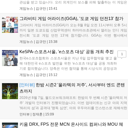
관심을 받고 있습니다. 오리 외계인이 보스를 피해 탈출하는 이 게임은
최대 4인 협동을 지원하며, 소음 관리와 물리 법칙을 활용한 전략적 플레
게임뉴스 |
김규만
|
15:41
이가 핵심입니다. 라인게임즈는 수집된 이용자 피드백을 반영해 게임성
을 개선 중이며, 상세 정보는 스팀 페이지에서 확인 가능합니다....
그라비티 게임 어라이즈(GGA), '도쿄 게임 던전13' 참가
그라비티 게임 어라이즈(GGA)가 오는 8월 8일 오전 11시부터 오후 5시
까지 일본 도쿄도립 산업무역센터 하마마쓰초관에서 열리는 인디 게임
전시회 ‘도쿄 게임 던전 13’에 참가합니다. GGA는 이번 행사에서
‘JALECO ARCADE COLLECTION’ 시리즈의 미공개 작품 12종을 최초
게임뉴스 |
김규만
|
15:38
공개하며, ‘다함께 쿠키요미. 월드 한국 Ver.’ 등 다양한 인디 게임을 선보
입니다. 시연 참여 관람객에게는 선착순으로 특별 굿즈를 증정하며, 인
KeSPA-스포츠서울, 'e스포츠 대상' 공동 개최 추진
1
디 게임 생태계 활성화와 신규 타이틀 반응 확인을 목표로 합니다....
한국e스포츠협회와 스포츠서울은 지난 6일 업무협약을 맺고 올
해 대한민국 e스포츠 발전을 위한 ‘e스포츠 대상’을 공동 개최하
기로 합의했습니다. 양측은 이번 협약을 통해 시상식의 공정성과
전문성을 강화하고 MZ세대를 겨냥한 미디어 영향력을 확대해 e
게임뉴스 |
김규만
|
15:12
스포츠 전 종목을 아우르는 대표 연례 행사로 육성할 계획입니다.
김영만 회장은 10년 만에 재추진되는 이번 시상식이 e스포츠의
[인터뷰]
한밤 시즌2 '울라텍의 저주', 서사부터 엔드 콘텐
성과와 가치를 널리 알리는 권위 있는 행사가 되도록 노력하겠다
츠까지
고 밝혔습니다....
2026년 8월 7일, 월드오브워크래프트: 한밤의 두 번째 시즌 '울라텍의 저
주' 개발자 인터뷰가 진행되었습니다. 이번 업데이트는 신규 야외 지역
'똬리의 섬'과 공격대 '맹독 심연', 야외 우두머리를 인스턴스로 재해석한
'소굴'을 포함합니다. 개발진은 하우징 시스템 개선 및 신화+ 던전 로테이
인터뷰 |
정재훈
|
15:09
션, 공격대 보상 강화 등을 예고하며, 한국 팬들의 열정적인 성원에 감사
를 표했습니다....
키움 DRX, FPS 전문 MCN 온사이드 컴퍼니와 MOU 체