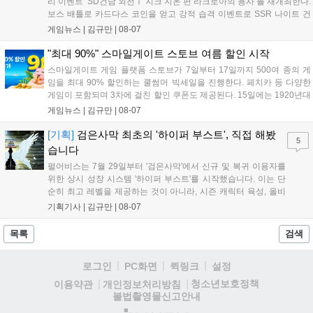
리 이벤트 ‘SD건담 외전Ⅰ 지크 지온 편 라크로아의 용사’를 재개최한다.
보스 배틀로 카드다스 코인을 얻고 강적 습격 이벤트로 SSR 나이트 건
담을 획득할 수 있다. 로그인 보너스로 최대 다이아 3,000개를 지급하며,
게임뉴스 |
김규만
|
08-07
8월 31일까지 실물대 유니콘 건담 입상 피날레를 기념해 SSR 유닛을 전
원 증정한다. 또한 9월 30일까지 공식 유튜브에서 특별 프로그램을 시청
"최대 90%" 스마일게이트 스토브 여름 할인 시작
할 수 있다....
스마일게이트 게임 플랫폼 스토브가 7일부터 17일까지 500여 종의 게
임을 최대 90% 할인하는 쿨썸머 빅세일을 진행한다. 페치카 등 다양한
게임이 포함되며 3차에 걸친 할인 쿠폰도 제공된다. 15일에는 1920년대
경성 배경의 신작 그날의 신문이 출시되며, 15일부터 17일까지는 국내
게임뉴스 |
김규만
|
08-07
개발사 게임을 위한 시크릿 쿠폰도 추가 발행될 예정이다. 자세한 내용
은 공식 페이지에서 확인 가능하다....
[기획]
검은사막 최초의 '하이퍼 부스트', 직접 해봤
5
습니다
펄어비스는 7월 29일부터 '검은사막'에서 신규 및 복귀 이용자를
위한 상시 성장 시스템 '하이퍼 부스트'를 시작했습니다. 이는 단
순히 최고 레벨을 제공하는 것이 아니라, 시즌 캐릭터 육성, 올비
아 아카데미 수료, 아침의 나라 설화 진행 등 4단계 과정을 통해
기획기사 |
김규만
|
08-07
게임에 적응하며 공방합 750을 목표로 성장하는 구조입니다. 이
용자는 과제를 완수하며 동(V) 투발라 장비와 검은별 무기, 카라
목록
검색
자드 장신구 등을 획득해 주요 콘텐츠에 진입할 수 있습니다....
로그인
PC화면
퀵링크
설정
청소년보호정책
이용약관
개인정보처리방침
불법촬영물신고안내