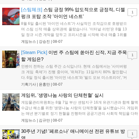
승을 거뒀다. 개막주까지만 해도 급격하게 흔들리던 젠지였지만,
기억을 되찾기라도 한 듯 1,...
[스팀체크]
스팀 긍정 99% 압도적으로 긍정적, 디젤
1
펑크 포탑 조작 '아이언 네스트'
8월 6일 출시된 '아이언 네스트'가 사실적인 조작감으로 호평받으
며 스팀 신작 매출 상위권에 올랐습니다. '이터널 리턴'은 8월 13
일 정규 시즌 개막을 앞두고 프리시즌을 시작해 국내 매출 1위를
기록했습니다. 25주년을 맞은 '고스트 리콘' 시리즈는 8월 6일 쇼
게임뉴스 |
강승진
|
08-07
케이스와 함께 대규모 할인을 진행하며 순위가 급상승했고, 신작
'마블 투혼: 파이팅 소울즈'와 레트로 수리 시뮬레이션 '리스토
[Steam Pick]
이번 주 스팀에 쏟아진 신작, 지금 주목
1
리'도 스팀에 정식 출시되었습니다....
할 게임은?
인벤이 전하는 스팀 주간 소식입니다. 현재 스팀에서는 '사이버펑
크 게임 축제'가 진행 중이며, '위쳐3'는 11일까지 80% 할인합니
다. 6일 정식 출시된 '아이언 네스트'와 '필드 오브 미스트리아', '커
세어 코브'가 호평받고 있습니다. 한편, 7일 출시된 '마블 투혼'은
기획기사 |
윤홍만
|
08-07
태그 시스템에 대한 호불호가 갈리며 복합적 평가를 기록 중입니
다. 유비소프트의 '고스트리콘: 와일드랜드'는 7년 만의 대규모 업
게임위, '생명나눔 사랑의 단체헌혈' 실시
데이트 '라스트 라이츠'와 함께 95% 할인 중입니다....
게임물관리위원회는 8월 7일 부산 센텀지구 16개 유관기관과 함께 혈액
수급난 해소를 위한 '생명나눔 사랑의 단체헌혈'을 실시했습니다. 게임위
는 매년 분기별로 정기 헌혈을 진행하며 공공기관의 사회적 책임을 다하
고 있으며, 이번 행사에는 영화진흥위원회 등 14개 기관 임직원이 동참
게임뉴스 |
김규만
|
08-07
해 생명 나눔을 실천했습니다. 서태건 위원장은 이웃의 생명을 지키는
따뜻한 실천에 참여한 모든 임직원에게 감사의 뜻을 전하며 헌혈 문화
30주년 기념! '페르소나' 애니메이션 전편 유튜브 방
1
확산에 앞장섰습니다....
영