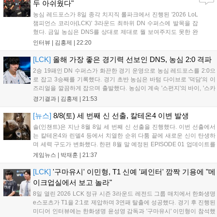
두 아쉬웠다"
농심 레드포스가 8일 종각 치지직 롤파크에서 진행된 '2026 LoL
챔피언스 코리아(LCK)' 3라운드 최하위 DN 수퍼스에 발목을 잡
혔다. 금일 농심은 DNS를 상대로 제대로 뭘 보여주지도 못한 완
패를 당하고 말았다. 이하 농심 레드포스 최인규 감독과 '리헨즈'
인터뷰 |
김홍제
|
22:20
손시우의 인터뷰 전문이다. Q. 금일 DNS에 0:2로 패배했는데? 최
인규 감독 : 모든 경...
[LCK]
올해 가장 좋은 경기력 선보인 DNS, 농심 2:0 격파
2승 19패인 DN 수퍼스가 화끈한 경기 운영으로 농심 레드포스를 2:0으
로 잡고 3승째를 기록했다. 경기 초반 농심은 바텀 다이브로 '덕담'의 이
즈리얼을 깔끔하게 잡으며 출발했다. 농심이 계속 '스펀지'의 바이, '스카
웃'의 신드라가 맹활약하며 초반부터 잡은 주도권을 계속 잘 굴렸다.
경기결과 |
김홍제
|
21:53
DNS는 불리하지만 골드 차이는 크게 벌어지지 않으며 잘 따라가고 있
었...
[뉴스]
8/8(토) 세 번째 신 선출, 칼테온4 이변 발생
솔(인챈트)은 지난 8월 8일 세 번째 신 선출을 진행했다. 이번 선출에서
는 칼테온4와 린델4 등에서 치열한 순위 다툼 끝에 새로운 신이 탄생하
며 세력 구도가 변화했다. 한편 8월 말 예정된 EPISODE 01 업데이트를
통해 월드 콘텐츠가 추가될 예정이며, 이를 통해 추후 주신 및 절대신에
게임뉴스 |
박재훈
|
21:37
대한 정보가 공개될 것으로 기대된다. 서버별 입지 확보를 위한 경쟁은
더욱 가속화될 전망이다....
[LCK]
'구마유시' 이민형, T1 신예 '페인터' 깜짝 기용에 "메
이크업실에서 보고 놀라"
8일 열린 2026 LCK 정규 시즌 3라운드 레전드 그룹 매치에서 한화생명
e스포츠가 T1을 2:1로 제압하며 3연패 탈출에 성공했다. 경기 후 진행된
미디어 인터뷰에는 한화생명 윤성영 감독과 '구마유시' 이민형이 참석했