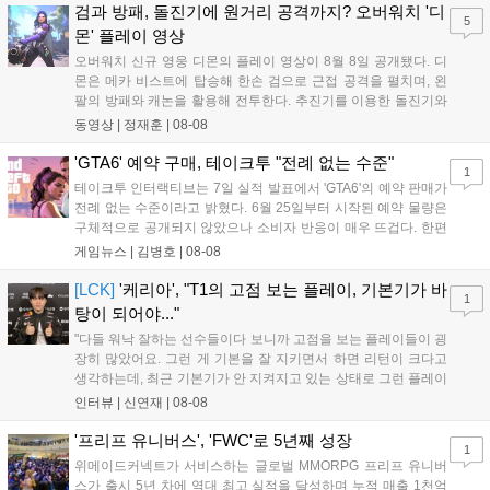
하는 몰입감 있는 서사와 조합을 구현하며 시리즈의 미래를 향한
검과 방패, 돌진기에 원거리 공격까지? 오버워치 '디
5
새로운 가능성을 제시했다....
몬' 플레이 영상
오버워치 신규 영웅 디몬의 플레이 영상이 8월 8일 공개됐다. 디
몬은 메카 비스트에 탑승해 한손 검으로 근접 공격을 펼치며, 왼
팔의 방패와 캐논을 활용해 전투한다. 추진기를 이용한 돌진기와
참격 형태의 궁극기를 보유했고, 메카 파괴 시 맨몸으로 기관총을
동영상 |
정재훈
|
08-08
사용하는 특징이 있다. 디몬은 오는 8월 12일 시작되는 시즌4 부
산의 영웅들 업데이트를 통해 정식 출시될 예정이다....
'GTA6' 예약 구매, 테이크투 "전례 없는 수준"
1
테이크투 인터랙티브는 7일 실적 발표에서 'GTA6'의 예약 판매가
전례 없는 수준이라고 밝혔다. 6월 25일부터 시작된 예약 물량은
구체적으로 공개되지 않았으나 소비자 반응이 매우 뜨겁다. 한편
11월 19일 PS5와 Xbox 시리즈 X|S로 정식 출시될 예정이며, 록
게임뉴스 |
김병호
|
08-08
스타 게임즈는 한국 시각 28일 오전 4시 넷플릭스를 통해 장편 영
상 'Grand Theft Auto VI: An Extended Look'을 최초 공개할 계획
[LCK]
'케리아', "T1의 고점 보는 플레이, 기본기가 바
1
이다....
탕이 되어야..."
"다들 워낙 잘하는 선수들이다 보니까 고점을 보는 플레이들이 굉
장히 많았어요. 그런 게 기본을 잘 지키면서 하면 리턴이 크다고
생각하는데, 최근 기본기가 안 지켜지고 있는 상태로 그런 플레이
를 추구하다 보니까 팀적으로 안 좋은 사고가 계속 많이 났던 것
인터뷰 |
신연재
|
08-08
같습니다." T1은 6일 서울 종로구 치지직 롤파크에서 열린 '2026
LoL 챔피언스 코리아(LCK)'...
'프리프 유니버스', 'FWC'로 5년째 성장
1
위메이드커넥트가 서비스하는 글로벌 MMORPG 프리프 유니버
스가 출시 5년 차에 역대 최고 실적을 달성하며 누적 매출 1천억