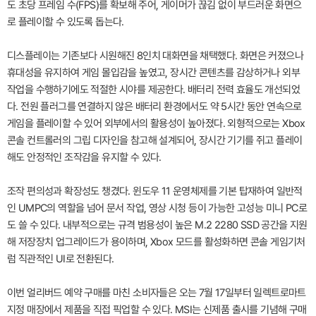
도 초당 프레임 수(FPS)를 확보해 주어, 게이머가 끊김 없이 부드러운 화면으
로 플레이할 수 있도록 돕는다.
디스플레이는 기존보다 시원해진 8인치 대화면을 채택했다. 화면은 커졌으나
휴대성을 유지하여 게임 몰입감을 높였고, 장시간 콘텐츠를 감상하거나 외부
작업을 수행하기에도 적절한 시야를 제공한다. 배터리 전력 효율도 개선되었
다. 전원 플러그를 연결하지 않은 배터리 환경에서도 약 5시간 동안 연속으로
게임을 플레이할 수 있어 외부에서의 활용성이 높아졌다. 외형적으로는 Xbox
콘솔 컨트롤러의 그립 디자인을 참고해 설계되어, 장시간 기기를 쥐고 플레이
해도 안정적인 조작감을 유지할 수 있다.
조작 편의성과 확장성도 챙겼다. 윈도우 11 운영체제를 기본 탑재하여 일반적
인 UMPC의 역할을 넘어 문서 작업, 영상 시청 등이 가능한 고성능 미니 PC로
도 쓸 수 있다. 내부적으로는 규격 범용성이 높은 M.2 2280 SSD 공간을 지원
해 저장장치 업그레이드가 용이하며, Xbox 모드를 활성화하면 콘솔 게임기처
럼 직관적인 UI로 전환된다.
이번 얼리버드 예약 구매를 마친 소비자들은 오는 7월 17일부터 일렉트로마트
지정 매장에서 제품을 직접 픽업할 수 있다. MSI는 신제품 출시를 기념해 구매