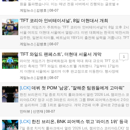
원을 돌파했습니다. 이는 매년 전용 서버에서 진행되는 글로벌 e
스포츠 대회 FWC의 영향이 큽니다. FWC는 이용자가 동일한 조
게임뉴스 |
김병호
|
08-07
건에서 시즌을 함께 즐기는 구조로, 올해 4월 시작된 FWC 2026
은 전년 대비 매출과 이용자 지표가 대폭 상승하는 성과를 냈습니
'TFT 코리아 인비테이셔널', 8일 더현대서 개최
다. 오는 10월 필리핀 마닐라에서 총상금 11만 달러 규모의 제4회
라이엇 게임즈가 주최하는 'TFT 코리아 인비테이셔널'이 8일 오후 2시
FWC 그랜드 파이널이 개최될 예정이며, 위메이드커넥트는 이를
서울 여의도 더현대 서울에서 열립니다. 이번 대회에는 한국의 박찬서와
통해 커뮤니티 중심의 장기 성장 모델을 지속할 방침입니다....
김주한, 일본의 타이틀, 베트남의 YBY1이 출전해 실력을 겨룹니다. TFT
는 소속팀 없이 개인 자격으로 참가하는 독특한 대회 구조를 가지며, 누
게임뉴스 |
김병호
|
08-07
구나 참여 가능한 '소파에서 왕관까지'라는 철학을 실천하고 있습니다.
17일까지 이어지는 이번 행사는 신규 세트 체험과 공연 등 다양한 즐길
'TFT 와일드 팬페스트', 더현대 서울서 개막
1
거리를 제공하며, 이후 현대백화점 판교점에서도 행사가 이어질 예정입
라이엇 게임즈가 현대백화점과 함께 역대 최대 규모의 TFT 오프
니다. 연말에는 라스베이거스 오픈이 개최됩니다....
라인 축제인 'TFT 와일드 팬페스트'를 개최했다. 7일부터 17일까
지 더현대 서울에서 열리며 이후 판교점으로 이동한다. 행사장에
는 체험, 스페셜, 무대 존이 마련됐으며 8일 오후 2시 인비테이셔
게임뉴스 |
김병호
|
08-07
널, 15일 오후 2시 스트리머 매치, 17일 오후 7시 30분 QWER 공
연 등 다채로운 일정이 준비되어 있다. 사전 예약은 조기 마감될
[LCK]
데뷔 첫 POM '남궁', "잘해준 팀원들에게 고마워"
만큼 큰 인기를 끌고 있다....
한진 브리온이 7일 종로 치지직 롤파크에서 열린 '2026 LoL 챔피언스 코
리아(LCK)' 정규 시즌 3라운드 라이즈 그룹 BNK 피어엑스전에서 2:0으
로 승리하며 그룹 1위로 올라섰다. 개막 2연패 이후 곧바로 2연승을 만
들어내면서 이어질 4라운드에 대한 기대감을 올렸다. 다음은 이날 데뷔
인터뷰 |
신연재
|
08-07
첫 POM을 수상한 '남궁' 남궁성훈의 POM 인터뷰 전문이다....
[LCK]
한진 브리온, BNK 피어엑스 꺾고 '라이즈 1위' 등극
7일 종로 치지직 롤파크에서 열린 '2026 LoL 챔피언스 코리아(LCK)' 정