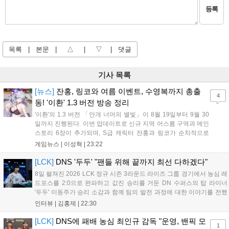
등록
목록
|
본문
|
△
|
▽
|
댓글
기사 목록
[뉴스]
잔홍, 링코와 여름 이벤트, 수영복까지 총출
4
동! '이환' 1.3 버전 방송 정리
'이환'의 1.3 버전 「안개 너머의 별빛」이 8월 19일부터 9월 30
일까지 진행된다. 이번 업데이트로 신규 지역 어스름 구역과 메인
스토리 6장이 추가되며, S급 캐릭터 잔홍과 링코가 순차적으로
등장한다. 여름 시즌을 맞아 비치발리볼, 수상 오토바이 등 다채
게임뉴스 |
이성혁
|
23:22
로운 이벤트가 열리고, 캐릭터 렌더링 개선 및 랜덤 코스튬 등 편
의성도 강화된다. 8월 11일까지 사용 가능한 교환 코드 3종이 제
[LCK]
DNS '두두' "팬들 위해 끝까지 최선 다하겠다"
공되며, 상세 일정은 공식 채널을 통해 확인할 수 있다....
8일 펼쳐진 2026 LCK 정규 시즌 3라운드 라이즈 그룹 경기에서 농심 레
드포스를 2:0으로 완파하고 값진 승리를 거둔 DN 수퍼스의 탑 라이너
'두두' 이동주가 승리 소감과 함께 팀의 발전 과정에 대한 이야기를 전했
다. 먼저 오랜만의 2:0 완승에 대해 '두두'는 "진짜 오랜만에 거둔 2:0 승
인터뷰 |
김홍제
|
22:30
리라 기쁘다. 특히 불리했던 1세트를 역전승으로 이끌어내...
[LCK]
DNS에 패배 농심 최인규 감독 "운영, 밴픽 모
1