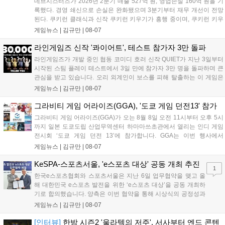
데브시스터즈가 2026년 2분기 매출 527억 원, 영업손실 160억 원을 기
록했다. 경영 쇄신으로 손실은 완화됐으며 3분기부터 재무 개선이 전망
된다. 쿠키런 클래식과 신작 쿠키런 키우기가 흥행 중이며, 쿠키런 키우
기는 13일 첫 업데이트를 시작으로 2주 간격의 콘텐츠를 제공한다. 또한
게임뉴스 |
김규만
|
08-07
9월 미국 로블록스 개발자 컨퍼런스에 참여해 IP 생태계를 확장할 계획
이다. 회사는 비용 효율화와 신작 흥행을 통해 하반기 실적 턴어라운드
라인게임즈 신작 '콰이어트', 테스트 참가자 3만 돌파
를 이끌 방침이다....
라인게임즈가 개발 중인 협동 코미디 호러 신작 QUIET가 지난 3일부터
시작된 스팀 플레이 테스트에서 3일 만에 참가자 3만 명을 돌파하며 큰
관심을 받고 있습니다. 오리 외계인이 보스를 피해 탈출하는 이 게임은
최대 4인 협동을 지원하며, 소음 관리와 물리 법칙을 활용한 전략적 플레
게임뉴스 |
김규만
|
08-07
이가 핵심입니다. 라인게임즈는 수집된 이용자 피드백을 반영해 게임성
을 개선 중이며, 상세 정보는 스팀 페이지에서 확인 가능합니다....
그라비티 게임 어라이즈(GGA), '도쿄 게임 던전13' 참가
그라비티 게임 어라이즈(GGA)가 오는 8월 8일 오전 11시부터 오후 5시
까지 일본 도쿄도립 산업무역센터 하마마쓰초관에서 열리는 인디 게임
전시회 ‘도쿄 게임 던전 13’에 참가합니다. GGA는 이번 행사에서
‘JALECO ARCADE COLLECTION’ 시리즈의 미공개 작품 12종을 최초
게임뉴스 |
김규만
|
08-07
공개하며, ‘다함께 쿠키요미. 월드 한국 Ver.’ 등 다양한 인디 게임을 선보
입니다. 시연 참여 관람객에게는 선착순으로 특별 굿즈를 증정하며, 인
KeSPA-스포츠서울, 'e스포츠 대상' 공동 개최 추진
1
디 게임 생태계 활성화와 신규 타이틀 반응 확인을 목표로 합니다....
한국e스포츠협회와 스포츠서울은 지난 6일 업무협약을 맺고 올
해 대한민국 e스포츠 발전을 위한 ‘e스포츠 대상’을 공동 개최하
기로 합의했습니다. 양측은 이번 협약을 통해 시상식의 공정성과
전문성을 강화하고 MZ세대를 겨냥한 미디어 영향력을 확대해 e
게임뉴스 |
김규만
|
08-07
스포츠 전 종목을 아우르는 대표 연례 행사로 육성할 계획입니다.
김영만 회장은 10년 만에 재추진되는 이번 시상식이 e스포츠의
[인터뷰]
한밤 시즌2 '울라텍의 저주', 서사부터 엔드 콘텐