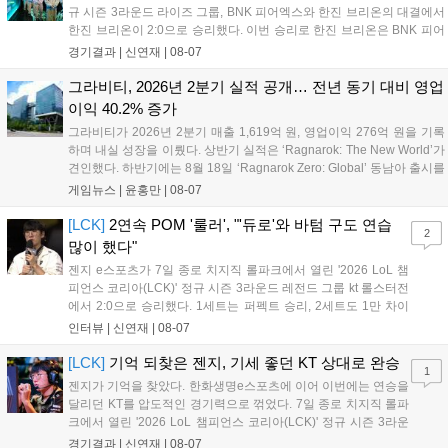
규 시즌 3라운드 라이즈 그룹, BNK 피어엑스와 한진 브리온의 대결에서
한진 브리온이 2:0으로 승리했다. 이번 승리로 한진 브리온은 BNK 피어
엑스를 제치고 라이즈 그룹 1위로 올라섰다. 1세트, 한진 브리온이 '로머'
경기결과 |
신연재
|
08-07
조우진의 로크를 중심으로 게임을 유리하게 풀어갔다. '...
그라비티, 2026년 2분기 실적 공개… 전년 동기 대비 영업
이익 40.2% 증가
그라비티가 2026년 2분기 매출 1,619억 원, 영업이익 276억 원을 기록
하며 내실 성장을 이뤘다. 상반기 실적은 ‘Ragnarok: The New World’가
견인했다. 하반기에는 8월 18일 ‘Ragnarok Zero: Global’ 동남아 출시를
시작으로 9월 3일 ‘달려라 헤베레케 EX’, 9월 22일 ‘갈바테인’ 등 다양한
게임뉴스 |
윤홍만
|
08-07
신작을 선보인다. 4분기에는 ‘쟈레코 아케이드 콜렉션’과 ‘라이트 오디세
이’ 출시가 예정돼 있으며, 2027년에는 ‘Ragnarok 3’ 등 대작을 글로벌
[LCK]
2연속 POM '룰러', "'듀로'와 바텀 구도 연습
2
출시할 계획이다. 그라비티는 조인트벤처 설립과 라그나로크 에코 시스
많이 했다"
템 구축을 통해 신성장 동력을 확보할 방침이다....
젠지 e스포츠가 7일 종로 치지직 롤파크에서 열린 '2026 LoL 챔
피언스 코리아(LCK)' 정규 시즌 3라운드 레전드 그룹 kt 롤스터전
에서 2:0으로 승리했다. 1세트는 퍼펙트 승리, 2세트도 1만 차이
를 벌리며 25분 만에 승리하면서 말 그대로 압도적인 경기력을 선
인터뷰 |
신연재
|
08-07
보였다. '룰러' 박재혁은 1세트 코그모, 2세트 이즈리얼로 맹활약
하며 POM에 선정됐...
[LCK]
기억 되찾은 젠지, 기세 좋던 KT 상대로 완승
1
젠지가 기억을 찾았다. 한화생명e스포츠에 이어 이번에는 연승을
달리던 KT를 압도적인 경기력으로 꺾었다. 7일 종로 치지직 롤파
크에서 열린 '2026 LoL 챔피언스 코리아(LCK)' 정규 시즌 3라운
드 레전드 그룹, kt 롤스터와 젠지 e스포츠의 대결에서 젠지가 압
경기결과 |
신연재
|
08-07