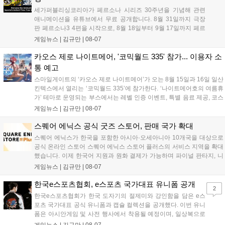
세가퍼블리싱코리아가 페르소나 시리즈 30주년을 기념해 관련
애니메이션을 유튜브에서 무료 공개합니다. 8월 31일까지 극장
판 페르소나3 4편을 시작으로, 8월 18일부터 9월 17일까지 페르
소나4 더 골든 12화, 9월 15일부터 10월 14일까지 페르소나5 시
게임뉴스 |
김규만
|
08-07
리즈가 순차 공개됩니다. 또한 8월 16일까지 SNS를 통해 축하 메
시지를 모집하며, 선정된 내용은 기념 영상 및 대형 전광판에 소
카오스 제로 나이트메어, '코믹월드 335' 참가... 이용자 소
개될 예정입니다....
통 예고
스마일게이트의 ‘카오스 제로 나이트메어’가 오는 8월 15일과 16일 일산
킨텍스에서 열리는 ‘코믹월드 335’에 참가한다. ‘나이트메어호의 여름휴
가’ 테마로 운영되는 부스에서는 레벨 인증 이벤트, 특별 음료 제공, 코스
프레 모델 포토존 등 다채로운 행사가 진행된다. 유명 코스어 7인이 캐릭
게임뉴스 |
김규만
|
08-07
터로 변신해 이용자를 맞이하며, SNS 인증 시 추가 굿즈도 증정한다. 자
세한 정보는 공식 커뮤니티에서 확인 가능하다....
스퀘어 에닉스 공식 굿즈 스토어, 판매 국가 확대
스퀘어 에닉스가 한국을 포함한 아시아·오세아니아 10개국을 대상으로
공식 온라인 스토어 스퀘어 에닉스 스토어 플러스의 서비스 지역을 확대
했습니다. 이제 한국어 지원과 원화 결제가 가능하며 파이널 판타지, 니
어 등 주요 게임의 피규어, 굿즈를 구매할 수 있습니다. 신상품이 순차적
게임뉴스 |
김규만
|
08-07
으로 추가될 예정이며 이용자는 사이트에서 국가를 한국으로 설정해 이
용 가능합니다....
한국e스포츠협회, e스포츠 국가대표 유니폼 공개
2
한국e스포츠협회가 한국 도자기의 절제미와 강인함을 담은 e스
포츠 국가대표 공식 유니폼과 캡슐 컬렉션을 공개했다. 이번 유니
폼은 아시안게임 및 사전 행사에서 착용될 예정이며, 일상복으로
구성된 컬렉션은 오는 8월 28일부터 골스튜디오 공식 홈페이지
게임뉴스 |
김규만
|
08-07