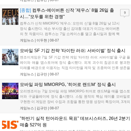
와 무신사, 오프라인 매장에서 판매된다. 다만 아시안게임 결선에
서는 대회 규정에 따라 별도의 유니폼을 착용할 계획이다....
[종합]
컴투스-에이버튼 신작 '제우스' 8월 26일 출
9
시…"모두를 위한 경쟁"
컴투스가 신작 MMORPG '제우스: 오만의 신'을 8월 26일 낮 12시
정식 출시한다. 넥슨 부사장 출신 김대훤 대표가 이끄는 에이버튼
의 첫 작품이다. 컴투스는 7일 쇼케이스를 열고 출시일과 함께 핵
심 콘텐츠, 유료화 정책, 운영 방향을 공개했다. 캐릭터명 선점은
게임뉴스 |
이두현
|
08-07
8월 13일 오후 8시 시작한다. '제우스: 오만의 신'은 최고신 제우스
의 오만으로 균열이...
모바일 SF 기갑 전략 '타이탄 러쉬: 서바이벌' 정식 출시
엔조이게임은 7일 SF 기갑 전략 게임 ‘타이탄 러쉬: 서바이벌’을 구글 플
레이와 애플 앱스토어에 정식 출시했다. 외계 괴수의 침공으로 붕괴한
미래를 배경으로 이용자는 직접 타이탄을 제작 및 조종하며 인류 생존을
위한 전투를 펼친다. 지휘관 모집, 피난처 운영, 연맹 협동 콘텐츠가 특징
게임뉴스 |
김규만
|
08-07
이며 출시를 기념해 접속 시 영웅 경험치와 다이아몬드 등 다양한 성장
지원 보상을 제공한다. 상세 내용은 공식 커뮤니티에서 확인 가능하다....
모바일 파밍 MMORPG, '히어로 랜드M' 정식 출시
오리엔조이는 7일 모바일 파밍 MMORPG 히어로 랜드M을 애플 앱스토
어와 구글플레이에 정식 출시했다. 스팀 원작의 핵심 재미를 모바일로
구현한 이 게임은 장비 수집과 조합을 통한 영웅 성장이 특징이며, 3개의
무기 스킬을 활용한 전략적 전투와 길드전 등 다양한 콘텐츠를 제공한
게임뉴스 |
김규만
|
08-07
다. 정식 출시를 기념해 사전예약자 50만 명 달성 보상을 포함한 다양한
혜택을 지급하며, 상세 내용은 공식 라운지에서 확인할 수 있다. 이용자
"하반기 실적 턴어라운드 목표" 데브시스터즈, 26년 2분기
는 게임 접속 및 주요 콘텐츠 플레이를 통해 성장을 지원받을 수 있다....
매출 527억 원