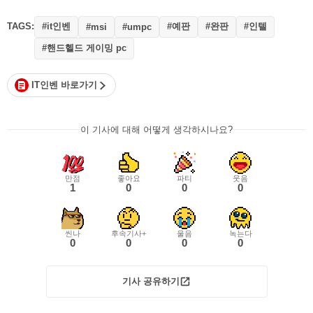
TAGS:
#it인벤
#예판
#완판
#인텔
#msi
#umpc
#핸드헬드 게이밍 pc
IT인벤 바로가기
이 기사에 대해 어떻게 생각하시나요?
만점
좋아요
파티
웃음
1
0
0
0
씬나
후속기사+
울음
녹는다
0
0
0
0
기사 공유하기