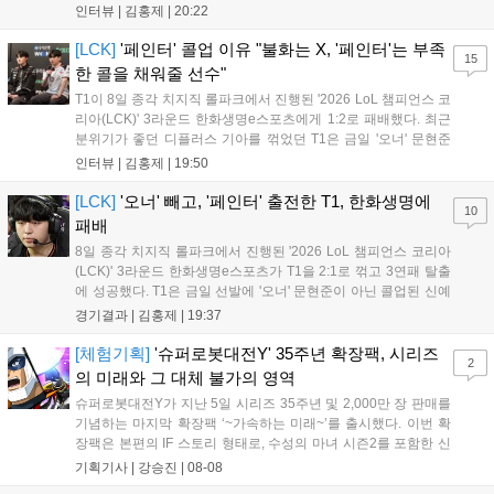
다. 먼저 승리 소감에 대해 윤성영 감독은 "오랜만에 승리해 기분이 좋고,
인터뷰 |
김홍제
|
20:22
남은 경기도 잘 준비하겠다"고 밝혔으며, '구마유시' 역시 "3...
[LCK]
'페인터' 콜업 이유 "불화는 X, '페인터'는 부족
15
한 콜을 채워줄 선수"
T1이 8일 종각 치지직 롤파크에서 진행된 '2026 LoL 챔피언스 코
리아(LCK)' 3라운드 한화생명e스포츠에게 1:2로 패배했다. 최근
분위기가 좋던 디플러스 기아를 꺾었던 T1은 금일 '오너' 문현준
을 빼고 신예 '페인터' 김은후를 투입시키는 강수를 뒀으나 결국
인터뷰 |
김홍제
|
19:50
아쉬운 결과를 맞이하게 됐다. 이하 T1 임재현 감독대행과 '페이
즈' 김수환의 인터뷰 내...
[LCK]
'오너' 빼고, '페인터' 출전한 T1, 한화생명에
10
패배
8일 종각 치지직 롤파크에서 진행된 '2026 LoL 챔피언스 코리아
(LCK)' 3라운드 한화생명e스포츠가 T1을 2:1로 꺾고 3연패 탈출
에 성공했다. T1은 금일 선발에 '오너' 문현준이 아닌 콜업된 신예
'페인터' 김은후를 투입했지만, 결국 1:2로 패배하고 말았다. T1은
경기결과 |
김홍제
|
19:37
'케리아'의 카밀이 좋은 플레이를 통해 한화생명 바텀 듀오의 점멸
을 빼냈다....
[체험기획]
'슈퍼로봇대전Y' 35주년 확장팩, 시리즈
2
의 미래와 그 대체 불가의 영역
슈퍼로봇대전Y가 지난 5일 시리즈 35주년 및 2,000만 장 판매를
기념하는 마지막 확장팩 ‘~가속하는 미래~’를 출시했다. 이번 확
장팩은 본편의 IF 스토리 형태로, 수성의 마녀 시즌2를 포함한 신
규 참전작과 크로스오버 합체기를 선보이며 작품을 완결 짓는다.
기획기사 |
강승진
|
08-08
기존 연출의 한계와 로봇 게임 시장의 어려움 속에서도 팬들이 원