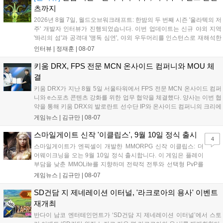
성과와 가치를 널리 알리는 권위 있는 행사가 되도록 노력하겠다
츠까지
고 밝혔습니다....
2026년 8월 7일, 월드오브워크래프트: 한밤의 두 번째 시즌 '울라텍의 저
주' 개발자 인터뷰가 진행되었습니다. 이번 업데이트는 신규 야외 지역
'똬리의 섬'과 공격대 '맹독 심연', 야외 우두머리를 인스턴스로 재해석한
'소굴'을 포함합니다. 개발진은 하우징 시스템 개선 및 신화+ 던전 로테이
인터뷰 |
정재훈
|
08-07
션, 공격대 보상 강화 등을 예고하며, 한국 팬들의 열정적인 성원에 감사
를 표했습니다....
키움 DRX, FPS 전문 MCN 온사이드 컴퍼니와 MOU 체
결
키움 DRX가 지난 8월 5일 서울타워에서 FPS 전문 MCN 온사이드 컴퍼
니와 e스포츠 콘텐츠 강화를 위한 업무 협약을 체결했다. 양사는 이번 협
약을 통해 키움 DRX의 발로란트 선수단 IP와 온사이드 컴퍼니의 크리에
이터 네트워크를 결합하여 정규 및 특별 콘텐츠를 공동 기획한다. 또한
게임뉴스 |
김규만
|
08-07
디지털 콘텐츠 제작을 넘어 팬들이 직접 참여하는 오프라인 행사 등 온·
오프라인 연계 프로그램을 순차적으로 선보이며 e스포츠 생태계 확장에
스마일게이트 신작 '이클립스', 9월 10일 정식 출시
4
나설 계획이다....
스마일게이트가 엔픽셀이 개발한 MMORPG 신작 이클립스: 더
어웨이크닝을 오는 9월 10일 정식 출시합니다. 이 게임은 플레이
부담을 낮춘 MMOLite를 지향하며 전략적 전투와 선택형 PvP를
특징으로 합니다. 현재 공식 홈페이지와 앱 마켓에서 사전등록을
게임뉴스 |
김규만
|
08-07
진행 중이며 참여자에게는 초월 소환권 등 다양한 보상을 제공합
니다. 또한 카카오톡 채널 추가 시 주차별 스페셜 쿠폰과 한정 스
SD건담 지 제네레이션 이터널, '라크로아의 용사' 이벤트
킨, 경품 이벤트 등 풍성한 혜택을 마련해 이용자들의 기대를 모
재개최
으고 있습니다....
반다이 남코 엔터테인먼트가 ‘SD건담 지 제네레이션 이터널’에서 스토