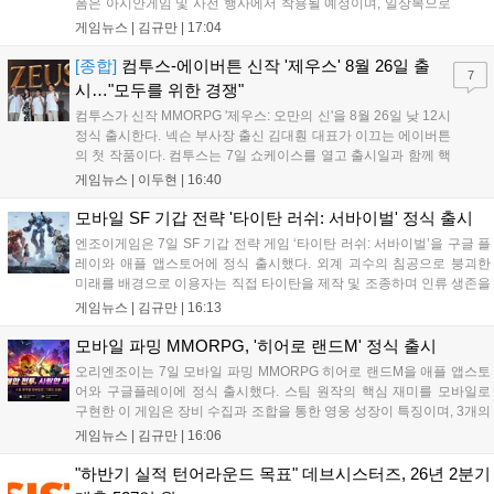
폼은 아시안게임 및 사전 행사에서 착용될 예정이며, 일상복으로
구성된 컬렉션은 오는 8월 28일부터 골스튜디오 공식 홈페이지
게임뉴스 |
김규만
|
17:04
와 무신사, 오프라인 매장에서 판매된다. 다만 아시안게임 결선에
서는 대회 규정에 따라 별도의 유니폼을 착용할 계획이다....
[종합]
컴투스-에이버튼 신작 '제우스' 8월 26일 출
7
시…"모두를 위한 경쟁"
컴투스가 신작 MMORPG '제우스: 오만의 신'을 8월 26일 낮 12시
정식 출시한다. 넥슨 부사장 출신 김대훤 대표가 이끄는 에이버튼
의 첫 작품이다. 컴투스는 7일 쇼케이스를 열고 출시일과 함께 핵
심 콘텐츠, 유료화 정책, 운영 방향을 공개했다. 캐릭터명 선점은
게임뉴스 |
이두현
|
16:40
8월 13일 오후 8시 시작한다. '제우스: 오만의 신'은 최고신 제우스
의 오만으로 균열이...
모바일 SF 기갑 전략 '타이탄 러쉬: 서바이벌' 정식 출시
엔조이게임은 7일 SF 기갑 전략 게임 ‘타이탄 러쉬: 서바이벌’을 구글 플
레이와 애플 앱스토어에 정식 출시했다. 외계 괴수의 침공으로 붕괴한
미래를 배경으로 이용자는 직접 타이탄을 제작 및 조종하며 인류 생존을
위한 전투를 펼친다. 지휘관 모집, 피난처 운영, 연맹 협동 콘텐츠가 특징
게임뉴스 |
김규만
|
16:13
이며 출시를 기념해 접속 시 영웅 경험치와 다이아몬드 등 다양한 성장
지원 보상을 제공한다. 상세 내용은 공식 커뮤니티에서 확인 가능하다....
모바일 파밍 MMORPG, '히어로 랜드M' 정식 출시
오리엔조이는 7일 모바일 파밍 MMORPG 히어로 랜드M을 애플 앱스토
어와 구글플레이에 정식 출시했다. 스팀 원작의 핵심 재미를 모바일로
구현한 이 게임은 장비 수집과 조합을 통한 영웅 성장이 특징이며, 3개의
무기 스킬을 활용한 전략적 전투와 길드전 등 다양한 콘텐츠를 제공한
게임뉴스 |
김규만
|
16:06
다. 정식 출시를 기념해 사전예약자 50만 명 달성 보상을 포함한 다양한
혜택을 지급하며, 상세 내용은 공식 라운지에서 확인할 수 있다. 이용자
"하반기 실적 턴어라운드 목표" 데브시스터즈, 26년 2분기
는 게임 접속 및 주요 콘텐츠 플레이를 통해 성장을 지원받을 수 있다....