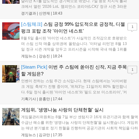
달리던 KT를 압도적인 경기력으로 꺾었다. 7일 종로 치지직 롤파
크에서 열린 '2026 LoL 챔피언스 코리아(LCK)' 정규 시즌 3라운
드 레전드 그룹, kt 롤스터와 젠지 e스포츠의 대결에서 젠지가 압
경기결과 |
신연재
|
18:43
승을 거뒀다. 개막주까지만 해도 급격하게 흔들리던 젠지였지만,
기억을 되찾기라도 한 듯 1,...
[스팀체크]
스팀 긍정 99% 압도적으로 긍정적, 디젤
1
펑크 포탑 조작 '아이언 네스트'
8월 6일 출시된 '아이언 네스트'가 사실적인 조작감으로 호평받으
며 스팀 신작 매출 상위권에 올랐습니다. '이터널 리턴'은 8월 13
일 정규 시즌 개막을 앞두고 프리시즌을 시작해 국내 매출 1위를
기록했습니다. 25주년을 맞은 '고스트 리콘' 시리즈는 8월 6일 쇼
게임뉴스 |
강승진
|
18:24
케이스와 함께 대규모 할인을 진행하며 순위가 급상승했고, 신작
'마블 투혼: 파이팅 소울즈'와 레트로 수리 시뮬레이션 '리스토
[Steam Pick]
이번 주 스팀에 쏟아진 신작, 지금 주목
1
리'도 스팀에 정식 출시되었습니다....
할 게임은?
인벤이 전하는 스팀 주간 소식입니다. 현재 스팀에서는 '사이버펑
크 게임 축제'가 진행 중이며, '위쳐3'는 11일까지 80% 할인합니
다. 6일 정식 출시된 '아이언 네스트'와 '필드 오브 미스트리아', '커
세어 코브'가 호평받고 있습니다. 한편, 7일 출시된 '마블 투혼'은
기획기사 |
윤홍만
|
17:44
태그 시스템에 대한 호불호가 갈리며 복합적 평가를 기록 중입니
다. 유비소프트의 '고스트리콘: 와일드랜드'는 7년 만의 대규모 업
게임위, '생명나눔 사랑의 단체헌혈' 실시
데이트 '라스트 라이츠'와 함께 95% 할인 중입니다....
게임물관리위원회는 8월 7일 부산 센텀지구 16개 유관기관과 함께 혈액
수급난 해소를 위한 '생명나눔 사랑의 단체헌혈'을 실시했습니다. 게임위
는 매년 분기별로 정기 헌혈을 진행하며 공공기관의 사회적 책임을 다하
고 있으며, 이번 행사에는 영화진흥위원회 등 14개 기관 임직원이 동참
게임뉴스 |
김규만
|
17:35