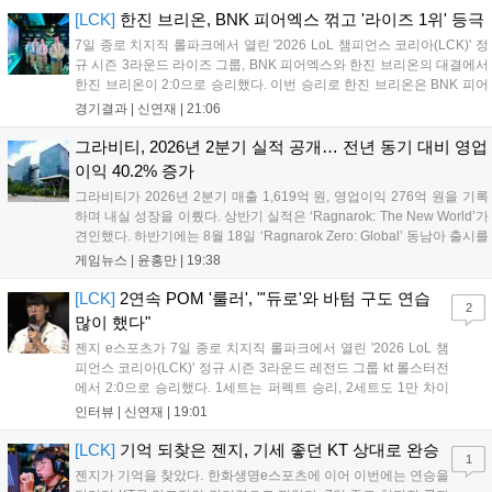
[LCK]
한진 브리온, BNK 피어엑스 꺾고 '라이즈 1위' 등극
7일 종로 치지직 롤파크에서 열린 '2026 LoL 챔피언스 코리아(LCK)' 정
규 시즌 3라운드 라이즈 그룹, BNK 피어엑스와 한진 브리온의 대결에서
한진 브리온이 2:0으로 승리했다. 이번 승리로 한진 브리온은 BNK 피어
엑스를 제치고 라이즈 그룹 1위로 올라섰다. 1세트, 한진 브리온이 '로머'
경기결과 |
신연재
|
21:06
조우진의 로크를 중심으로 게임을 유리하게 풀어갔다. '...
그라비티, 2026년 2분기 실적 공개… 전년 동기 대비 영업
이익 40.2% 증가
그라비티가 2026년 2분기 매출 1,619억 원, 영업이익 276억 원을 기록
하며 내실 성장을 이뤘다. 상반기 실적은 ‘Ragnarok: The New World’가
견인했다. 하반기에는 8월 18일 ‘Ragnarok Zero: Global’ 동남아 출시를
시작으로 9월 3일 ‘달려라 헤베레케 EX’, 9월 22일 ‘갈바테인’ 등 다양한
게임뉴스 |
윤홍만
|
19:38
신작을 선보인다. 4분기에는 ‘쟈레코 아케이드 콜렉션’과 ‘라이트 오디세
이’ 출시가 예정돼 있으며, 2027년에는 ‘Ragnarok 3’ 등 대작을 글로벌
[LCK]
2연속 POM '룰러', "'듀로'와 바텀 구도 연습
2
출시할 계획이다. 그라비티는 조인트벤처 설립과 라그나로크 에코 시스
많이 했다"
템 구축을 통해 신성장 동력을 확보할 방침이다....
젠지 e스포츠가 7일 종로 치지직 롤파크에서 열린 '2026 LoL 챔
피언스 코리아(LCK)' 정규 시즌 3라운드 레전드 그룹 kt 롤스터전
에서 2:0으로 승리했다. 1세트는 퍼펙트 승리, 2세트도 1만 차이
를 벌리며 25분 만에 승리하면서 말 그대로 압도적인 경기력을 선
인터뷰 |
신연재
|
19:01
보였다. '룰러' 박재혁은 1세트 코그모, 2세트 이즈리얼로 맹활약
하며 POM에 선정됐...
[LCK]
기억 되찾은 젠지, 기세 좋던 KT 상대로 완승
1
젠지가 기억을 찾았다. 한화생명e스포츠에 이어 이번에는 연승을