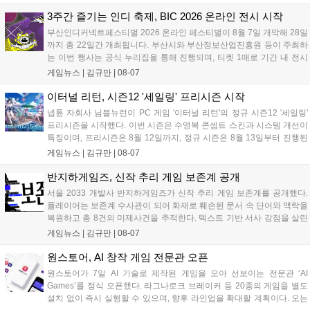
략적 투자와 카카오벤처스 등 5개 벤처캐피털의 재무적 투자가 연달아
들어왔다. 서비스 중인...
3주간 즐기는 인디 축제, BIC 2026 온라인 전시 시작
부산인디커넥트페스티벌 2026 온라인 페스티벌이 8월 7일 개막해 28일
까지 총 22일간 개최됩니다. 부산시와 부산정보산업진흥원 등이 주최하
는 이번 행사는 공식 누리집을 통해 진행되며, 티켓 1매로 기간 내 전시
작을 제한 없이 체험할 수 있습니다. 일반 및 루키 부문 등 다양한 인디게
게임뉴스 |
김규만
|
08-07
임을 선보이며 개발자와의 소통 기능도 제공합니다. 장소 제약 없이 전
세계 누구나 참여 가능한 이번 행사는 역대 최대 규모로 열려 인디게임
이터널 리턴, 시즌12 '세일링' 프리시즌 시작
생태계 확장에 기여할 전망입니다....
넵튠 자회사 님블뉴런이 PC 게임 '이터널 리턴'의 정규 시즌12 '세일링'
프리시즌을 시작했다. 이번 시즌은 수영복 콘셉트 스킨과 시스템 개선이
특징이며, 프리시즌은 8월 12일까지, 정규 시즌은 8월 13일부터 진행된
다. 실험체 관찰일지 추가와 후반부 전략 강화를 위한 다중 크로노 스피
게임뉴스 |
김규만
|
08-07
어 도입 등 다양한 업데이트와 풍성한 이벤트가 마련되어 이용자들의 기
대를 모으고 있다....
반지하게임즈, 신작 추리 게임 보존계 공개
서울 2033 개발사 반지하게임즈가 신작 추리 게임 보존계를 공개했다.
플레이어는 보존계 수사관이 되어 화재로 훼손된 문서 속 단어와 맥락을
복원하고 총 8건의 미제사건을 추적한다. 텍스트 기반 서사 강점을 살린
이번 게임은 정보 조합과 사건 재구성이 핵심이며, 현재 스팀 상점 페이
게임뉴스 |
김규만
|
08-07
지가 공개되었다. 반지하게임즈는 2027년 상반기 정식 출시를 목표로
개발에 박차를 가하고 있다....
원스토어, AI 창작 게임 전문관 오픈
원스토어가 7일 AI 기술로 제작된 게임을 모아 선보이는 전문관 ‘AI
Games’를 정식 오픈했다. 라그나로크 브레이커 등 20종의 게임을 별도
설치 없이 즉시 실행할 수 있으며, 향후 라인업을 확대할 계획이다. 오는