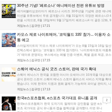
해 생명 나눔을 실천했습니다. 서태건 위원장은 이웃의 생명을 지키는
따뜻한 실천에 참여한 모든 임직원에게 감사의 뜻을 전하며 헌혈 문화
30주년 기념! '페르소나' 애니메이션 전편 유튜브 방영
확산에 앞장섰습니다....
세가퍼블리싱코리아가 페르소나 시리즈 30주년을 기념해 관련 애니메
이션을 유튜브에서 무료 공개합니다. 8월 31일까지 극장판 페르소나3 4
편을 시작으로, 8월 18일부터 9월 17일까지 페르소나4 더 골든 12화, 9
월 15일부터 10월 14일까지 페르소나5 시리즈가 순차 공개됩니다. 또한
게임뉴스 |
김규만
|
17:21
8월 16일까지 SNS를 통해 축하 메시지를 모집하며, 선정된 내용은 기념
영상 및 대형 전광판에 소개될 예정입니다....
카오스 제로 나이트메어, '코믹월드 335' 참가... 이용자 소
통 예고
스마일게이트의 ‘카오스 제로 나이트메어’가 오는 8월 15일과 16일 일산
킨텍스에서 열리는 ‘코믹월드 335’에 참가한다. ‘나이트메어호의 여름휴
가’ 테마로 운영되는 부스에서는 레벨 인증 이벤트, 특별 음료 제공, 코스
프레 모델 포토존 등 다채로운 행사가 진행된다. 유명 코스어 7인이 캐릭
게임뉴스 |
김규만
|
17:15
터로 변신해 이용자를 맞이하며, SNS 인증 시 추가 굿즈도 증정한다. 자
세한 정보는 공식 커뮤니티에서 확인 가능하다....
스퀘어 에닉스 공식 굿즈 스토어, 판매 국가 확대
스퀘어 에닉스가 한국을 포함한 아시아·오세아니아 10개국을 대상으로
공식 온라인 스토어 스퀘어 에닉스 스토어 플러스의 서비스 지역을 확대
했습니다. 이제 한국어 지원과 원화 결제가 가능하며 파이널 판타지, 니
어 등 주요 게임의 피규어, 굿즈를 구매할 수 있습니다. 신상품이 순차적
게임뉴스 |
김규만
|
17:13
으로 추가될 예정이며 이용자는 사이트에서 국가를 한국으로 설정해 이
용 가능합니다....
한국e스포츠협회, e스포츠 국가대표 유니폼 공개
2
한국e스포츠협회가 한국 도자기의 절제미와 강인함을 담은 e스
포츠 국가대표 공식 유니폼과 캡슐 컬렉션을 공개했다. 이번 유니