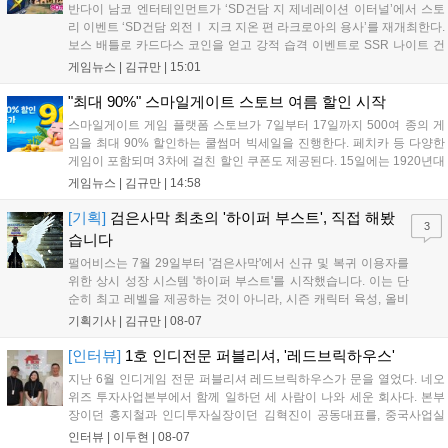
반다이 남코 엔터테인먼트가 ‘SD건담 지 제네레이션 이터널’에서 스토
리 이벤트 ‘SD건담 외전Ⅰ 지크 지온 편 라크로아의 용사’를 재개최한다.
보스 배틀로 카드다스 코인을 얻고 강적 습격 이벤트로 SSR 나이트 건
담을 획득할 수 있다. 로그인 보너스로 최대 다이아 3,000개를 지급하며,
게임뉴스 |
김규만
|
15:01
8월 31일까지 실물대 유니콘 건담 입상 피날레를 기념해 SSR 유닛을 전
원 증정한다. 또한 9월 30일까지 공식 유튜브에서 특별 프로그램을 시청
"최대 90%" 스마일게이트 스토브 여름 할인 시작
할 수 있다....
스마일게이트 게임 플랫폼 스토브가 7일부터 17일까지 500여 종의 게
임을 최대 90% 할인하는 쿨썸머 빅세일을 진행한다. 페치카 등 다양한
게임이 포함되며 3차에 걸친 할인 쿠폰도 제공된다. 15일에는 1920년대
경성 배경의 신작 그날의 신문이 출시되며, 15일부터 17일까지는 국내
게임뉴스 |
김규만
|
14:58
개발사 게임을 위한 시크릿 쿠폰도 추가 발행될 예정이다. 자세한 내용
은 공식 페이지에서 확인 가능하다....
[기획]
검은사막 최초의 '하이퍼 부스트', 직접 해봤
3
습니다
펄어비스는 7월 29일부터 '검은사막'에서 신규 및 복귀 이용자를
위한 상시 성장 시스템 '하이퍼 부스트'를 시작했습니다. 이는 단
순히 최고 레벨을 제공하는 것이 아니라, 시즌 캐릭터 육성, 올비
아 아카데미 수료, 아침의 나라 설화 진행 등 4단계 과정을 통해
기획기사 |
김규만
|
08-07
게임에 적응하며 공방합 750을 목표로 성장하는 구조입니다. 이
용자는 과제를 완수하며 동(V) 투발라 장비와 검은별 무기, 카라
[인터뷰]
1호 인디전문 퍼블리셔, '레드브릭하우스'
자드 장신구 등을 획득해 주요 콘텐츠에 진입할 수 있습니다....
지난 6월 인디게임 전문 퍼블리셔 레드브릭하우스가 문을 열었다. 네오
위즈 투자사업본부에서 함께 일하던 세 사람이 나와 세운 회사다. 본부
장이던 홍지철과 인디투자실장이던 김혁진이 공동대표를, 중국사업실
장이던 이민정이 이사를 맡았다. 출범 한 달여 만에 위메이드맥스의 전
인터뷰 |
이두현
|
08-07