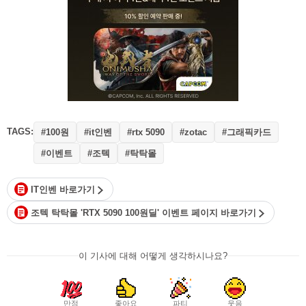
TAGS:
#100원
#it인벤
#그래픽카드
#rtx 5090
#zotac
#이벤트
#조텍
#탁탁몰
IT인벤 바로가기
조텍 탁탁몰 'RTX 5090 100원딜' 이벤트 페이지 바로가기
이 기사에 대해 어떻게 생각하시나요?
만점
좋아요
파티
웃음