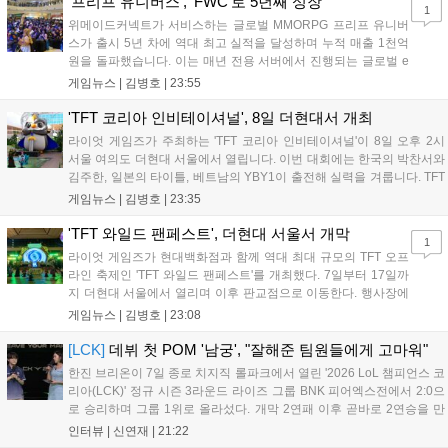
'프리프 유니버스', 'FWC'로 5년째 성장
1
위메이드커넥트가 서비스하는 글로벌 MMORPG 프리프 유니버
스가 출시 5년 차에 역대 최고 실적을 달성하며 누적 매출 1천억
원을 돌파했습니다. 이는 매년 전용 서버에서 진행되는 글로벌 e
스포츠 대회 FWC의 영향이 큽니다. FWC는 이용자가 동일한 조
게임뉴스 |
김병호
|
23:55
건에서 시즌을 함께 즐기는 구조로, 올해 4월 시작된 FWC 2026
은 전년 대비 매출과 이용자 지표가 대폭 상승하는 성과를 냈습니
'TFT 코리아 인비테이셔널', 8일 더현대서 개최
다. 오는 10월 필리핀 마닐라에서 총상금 11만 달러 규모의 제4회
라이엇 게임즈가 주최하는 'TFT 코리아 인비테이셔널'이 8일 오후 2시
FWC 그랜드 파이널이 개최될 예정이며, 위메이드커넥트는 이를
서울 여의도 더현대 서울에서 열립니다. 이번 대회에는 한국의 박찬서와
통해 커뮤니티 중심의 장기 성장 모델을 지속할 방침입니다....
김주한, 일본의 타이틀, 베트남의 YBY1이 출전해 실력을 겨룹니다. TFT
는 소속팀 없이 개인 자격으로 참가하는 독특한 대회 구조를 가지며, 누
게임뉴스 |
김병호
|
23:35
구나 참여 가능한 '소파에서 왕관까지'라는 철학을 실천하고 있습니다.
17일까지 이어지는 이번 행사는 신규 세트 체험과 공연 등 다양한 즐길
'TFT 와일드 팬페스트', 더현대 서울서 개막
1
거리를 제공하며, 이후 현대백화점 판교점에서도 행사가 이어질 예정입
라이엇 게임즈가 현대백화점과 함께 역대 최대 규모의 TFT 오프
니다. 연말에는 라스베이거스 오픈이 개최됩니다....
라인 축제인 'TFT 와일드 팬페스트'를 개최했다. 7일부터 17일까
지 더현대 서울에서 열리며 이후 판교점으로 이동한다. 행사장에
는 체험, 스페셜, 무대 존이 마련됐으며 8일 오후 2시 인비테이셔
게임뉴스 |
김병호
|
23:08
널, 15일 오후 2시 스트리머 매치, 17일 오후 7시 30분 QWER 공
연 등 다채로운 일정이 준비되어 있다. 사전 예약은 조기 마감될
[LCK]
데뷔 첫 POM '남궁', "잘해준 팀원들에게 고마워"
만큼 큰 인기를 끌고 있다....
한진 브리온이 7일 종로 치지직 롤파크에서 열린 '2026 LoL 챔피언스 코
리아(LCK)' 정규 시즌 3라운드 라이즈 그룹 BNK 피어엑스전에서 2:0으
로 승리하며 그룹 1위로 올라섰다. 개막 2연패 이후 곧바로 2연승을 만
들어내면서 이어질 4라운드에 대한 기대감을 올렸다. 다음은 이날 데뷔
인터뷰 |
신연재
|
21:22
첫 POM을 수상한 '남궁' 남궁성훈의 POM 인터뷰 전문이다....