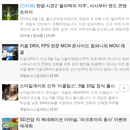
김영만 회장은 10년 만에 재추진되는 이번 시상식이 e스포츠의
[인터뷰]
한밤 시즌2 '울라텍의 저주', 서사부터 엔드 콘텐
성과와 가치를 널리 알리는 권위 있는 행사가 되도록 노력하겠다
츠까지
고 밝혔습니다....
2026년 8월 7일, 월드오브워크래프트: 한밤의 두 번째 시즌 '울라텍의 저
주' 개발자 인터뷰가 진행되었습니다. 이번 업데이트는 신규 야외 지역
'똬리의 섬'과 공격대 '맹독 심연', 야외 우두머리를 인스턴스로 재해석한
'소굴'을 포함합니다. 개발진은 하우징 시스템 개선 및 신화+ 던전 로테이
인터뷰 |
정재훈
|
15:09
션, 공격대 보상 강화 등을 예고하며, 한국 팬들의 열정적인 성원에 감사
를 표했습니다....
키움 DRX, FPS 전문 MCN 온사이드 컴퍼니와 MOU 체
결
키움 DRX가 지난 8월 5일 서울타워에서 FPS 전문 MCN 온사이드 컴퍼
니와 e스포츠 콘텐츠 강화를 위한 업무 협약을 체결했다. 양사는 이번 협
약을 통해 키움 DRX의 발로란트 선수단 IP와 온사이드 컴퍼니의 크리에
이터 네트워크를 결합하여 정규 및 특별 콘텐츠를 공동 기획한다. 또한
게임뉴스 |
김규만
|
15:09
디지털 콘텐츠 제작을 넘어 팬들이 직접 참여하는 오프라인 행사 등 온·
오프라인 연계 프로그램을 순차적으로 선보이며 e스포츠 생태계 확장에
스마일게이트 신작 '이클립스', 9월 10일 정식 출시
4
나설 계획이다....
스마일게이트가 엔픽셀이 개발한 MMORPG 신작 이클립스: 더
어웨이크닝을 오는 9월 10일 정식 출시합니다. 이 게임은 플레이
부담을 낮춘 MMOLite를 지향하며 전략적 전투와 선택형 PvP를
특징으로 합니다. 현재 공식 홈페이지와 앱 마켓에서 사전등록을
게임뉴스 |
김규만
|
15:07
진행 중이며 참여자에게는 초월 소환권 등 다양한 보상을 제공합
니다. 또한 카카오톡 채널 추가 시 주차별 스페셜 쿠폰과 한정 스
SD건담 지 제네레이션 이터널, '라크로아의 용사' 이벤트
킨, 경품 이벤트 등 풍성한 혜택을 마련해 이용자들의 기대를 모
재개최
으고 있습니다....