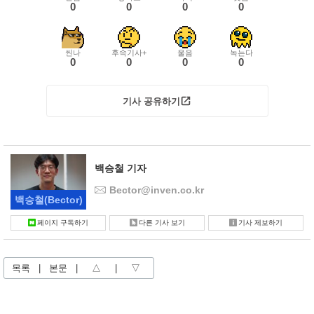
0
0
0
0
씬나
후속기사+
울음
녹는다
0
0
0
0
기사 공유하기
백승철 기자
Bector@inven.co.kr
백승철
(Bector)
페이지 구독하기
다른 기사 보기
기사 제보하기
목록
|
본문
|
△
|
▽