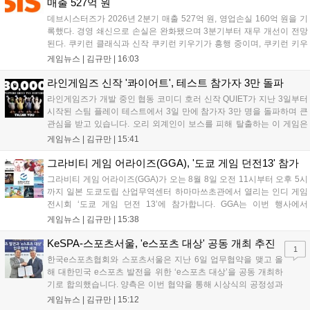
매출 527억 원
데브시스터즈가 2026년 2분기 매출 527억 원, 영업손실 160억 원을 기
록했다. 경영 쇄신으로 손실은 완화됐으며 3분기부터 재무 개선이 전망
된다. 쿠키런 클래식과 신작 쿠키런 키우기가 흥행 중이며, 쿠키런 키우
기는 13일 첫 업데이트를 시작으로 2주 간격의 콘텐츠를 제공한다. 또한
게임뉴스 |
김규만
|
16:03
9월 미국 로블록스 개발자 컨퍼런스에 참여해 IP 생태계를 확장할 계획
이다. 회사는 비용 효율화와 신작 흥행을 통해 하반기 실적 턴어라운드
라인게임즈 신작 '콰이어트', 테스트 참가자 3만 돌파
를 이끌 방침이다....
라인게임즈가 개발 중인 협동 코미디 호러 신작 QUIET가 지난 3일부터
시작된 스팀 플레이 테스트에서 3일 만에 참가자 3만 명을 돌파하며 큰
관심을 받고 있습니다. 오리 외계인이 보스를 피해 탈출하는 이 게임은
최대 4인 협동을 지원하며, 소음 관리와 물리 법칙을 활용한 전략적 플레
게임뉴스 |
김규만
|
15:41
이가 핵심입니다. 라인게임즈는 수집된 이용자 피드백을 반영해 게임성
을 개선 중이며, 상세 정보는 스팀 페이지에서 확인 가능합니다....
그라비티 게임 어라이즈(GGA), '도쿄 게임 던전13' 참가
그라비티 게임 어라이즈(GGA)가 오는 8월 8일 오전 11시부터 오후 5시
까지 일본 도쿄도립 산업무역센터 하마마쓰초관에서 열리는 인디 게임
전시회 ‘도쿄 게임 던전 13’에 참가합니다. GGA는 이번 행사에서
‘JALECO ARCADE COLLECTION’ 시리즈의 미공개 작품 12종을 최초
게임뉴스 |
김규만
|
15:38
공개하며, ‘다함께 쿠키요미. 월드 한국 Ver.’ 등 다양한 인디 게임을 선보
입니다. 시연 참여 관람객에게는 선착순으로 특별 굿즈를 증정하며, 인
KeSPA-스포츠서울, 'e스포츠 대상' 공동 개최 추진
1
디 게임 생태계 활성화와 신규 타이틀 반응 확인을 목표로 합니다....
한국e스포츠협회와 스포츠서울은 지난 6일 업무협약을 맺고 올
해 대한민국 e스포츠 발전을 위한 ‘e스포츠 대상’을 공동 개최하
기로 합의했습니다. 양측은 이번 협약을 통해 시상식의 공정성과
전문성을 강화하고 MZ세대를 겨냥한 미디어 영향력을 확대해 e
게임뉴스 |
김규만
|
15:12
스포츠 전 종목을 아우르는 대표 연례 행사로 육성할 계획입니다.