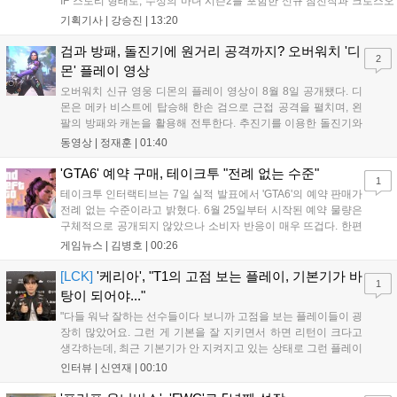
IF 스토리 형태로, 수성의 마녀 시즌2를 포함한 신규 참전작과 크로스오
버 합체기를 선보이며 작품을 완결 짓는다. 기존 연출의 한계와 로봇 게
기획기사 |
강승진
|
13:20
임 시장의 어려움 속에서도 팬들이 원하는 몰입감 있는 서사와 조합을
구현하며 시리즈의 미래를 향한 새로운 가능성을 제시했다....
검과 방패, 돌진기에 원거리 공격까지? 오버워치 '디
2
몬' 플레이 영상
오버워치 신규 영웅 디몬의 플레이 영상이 8월 8일 공개됐다. 디
몬은 메카 비스트에 탑승해 한손 검으로 근접 공격을 펼치며, 왼
팔의 방패와 캐논을 활용해 전투한다. 추진기를 이용한 돌진기와
참격 형태의 궁극기를 보유했고, 메카 파괴 시 맨몸으로 기관총을
동영상 |
정재훈
|
01:40
사용하는 특징이 있다. 디몬은 오는 8월 12일 시작되는 시즌4 부
산의 영웅들 업데이트를 통해 정식 출시될 예정이다....
'GTA6' 예약 구매, 테이크투 "전례 없는 수준"
1
테이크투 인터랙티브는 7일 실적 발표에서 'GTA6'의 예약 판매가
전례 없는 수준이라고 밝혔다. 6월 25일부터 시작된 예약 물량은
구체적으로 공개되지 않았으나 소비자 반응이 매우 뜨겁다. 한편
11월 19일 PS5와 Xbox 시리즈 X|S로 정식 출시될 예정이며, 록
게임뉴스 |
김병호
|
00:26
스타 게임즈는 한국 시각 28일 오전 4시 넷플릭스를 통해 장편 영
상 'Grand Theft Auto VI: An Extended Look'을 최초 공개할 계획
[LCK]
'케리아', "T1의 고점 보는 플레이, 기본기가 바
1
이다....
탕이 되어야..."
"다들 워낙 잘하는 선수들이다 보니까 고점을 보는 플레이들이 굉
장히 많았어요. 그런 게 기본을 잘 지키면서 하면 리턴이 크다고
생각하는데, 최근 기본기가 안 지켜지고 있는 상태로 그런 플레이
를 추구하다 보니까 팀적으로 안 좋은 사고가 계속 많이 났던 것
인터뷰 |
신연재
|
00:10
같습니다." T1은 6일 서울 종로구 치지직 롤파크에서 열린 '2026
LoL 챔피언스 코리아(LCK)'...