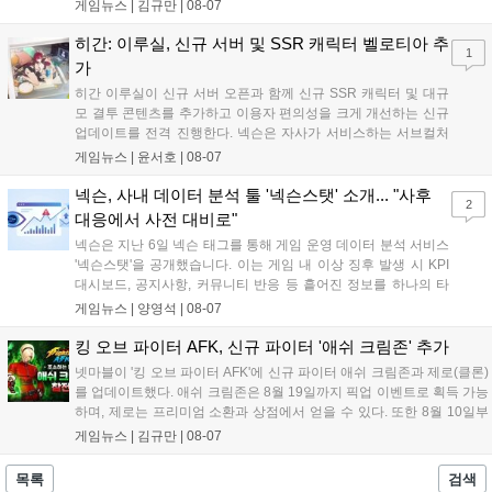
11일부터는 게임 실행 시 할인 쿠폰을 지급하는 오픈 기념 이벤트도 진
게임뉴스 |
김규만
|
08-07
행된다. 이번 서비스는 누구나 AI를 활용해 게임을 제작하고 유통할 수
있는 환경을 조성해 창작자와 이용자 모두에게 새로운 경험을 제공할 것
히간: 이루실, 신규 서버 및 SSR 캐릭터 벨로티아 추
1
으로 기대된다....
가
히간 이루실이 신규 서버 오픈과 함께 신규 SSR 캐릭터 및 대규
모 결투 콘텐츠를 추가하고 이용자 편의성을 크게 개선하는 신규
업데이트를 전격 진행한다. 넥슨은 자사가 서비스하는 서브컬처
게임 히간 이루실에 신규 서버 'world3'을 개설하고 신규 캐릭터
게임뉴스 |
윤서호
|
08-07
및 이벤트 스토리를 포함한 대규모 콘텐츠 업데이트를 적용했다.
이번 업데이트를 통해 어둠 속 서큐버스...
넥슨, 사내 데이터 분석 툴 '넥슨스탯' 소개... "사후
2
대응에서 사전 대비로"
넥슨은 지난 6일 넥슨 태그를 통해 게임 운영 데이터 분석 서비스
'넥슨스탯'을 공개했습니다. 이는 게임 내 이상 징후 발생 시 KPI
대시보드, 공지사항, 커뮤니티 반응 등 흩어진 정보를 하나의 타
임라인에 연결해 원인을 빠르게 파악하도록 돕는 관제 허브입니
게임뉴스 |
양영석
|
08-07
다. 현재 25개 이상의 프로젝트에 도입된 이 서비스는 사후 대응
중심의 운영 방식을 사전 대비 체계로 전환하며 데이터 기반의 효
킹 오브 파이터 AFK, 신규 파이터 '애쉬 크림존' 추가
율적인 의사결정을 지원하고 있습니다....
넷마블이 '킹 오브 파이터 AFK'에 신규 파이터 애쉬 크림존과 제로(클론)
를 업데이트했다. 애쉬 크림존은 8월 19일까지 픽업 이벤트로 획득 가능
하며, 제로는 프리미엄 소환과 상점에서 얻을 수 있다. 또한 8월 10일부
터 14일까지 럭키 엘피 이벤트로 론을, 13일부터 26일까지 트로피칼 아
게임뉴스 |
김규만
|
08-07
일랜드 이벤트로 펫 블레이즈와 팝시를 선보일 예정이다. 이번 업데이트
로 전략적 전투의 재미가 더욱 강화될 것으로 기대된다....
목록
검색