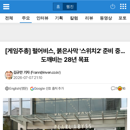
홈
웹진
전체
주요
인터뷰
기획
칼럼
리뷰
동영상
포토
[게임주총]
펄어비스, 붉은사막 '스위치2' 준비 중...
도깨비는 28년 목표
김규만 기자
(
Frann@inven.co.kr
)
2026-07-07 21:10
English(영문)
Google 선호 출처 추가
7
16