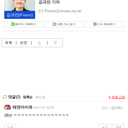
김규만 기자
Frann@inven.co.kr
김규만
(Frann)
페이지 구독하기
다른 기사 보기
기사 제보하기
목록
|
본문
|
△
|
▽
댓글
(7)
등록순
|
최신순
새로고침
태연아이유
26-07-07 22:05
신고
|
공감 확인
28년 ㅋㅋㅋㅋㅋㅋㅋㅋㅋㅋㅋㅋㅋㅋㅋ
답글
1
0