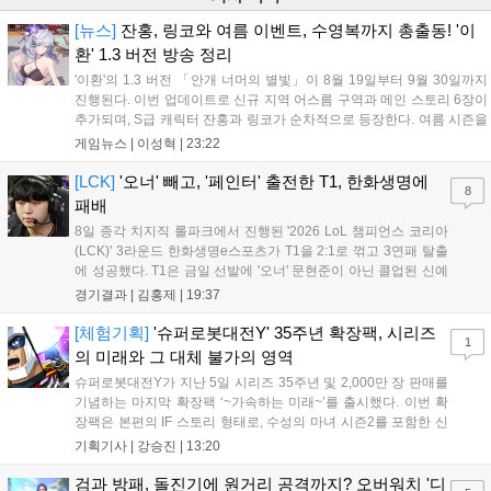
[뉴스]
잔홍, 링코와 여름 이벤트, 수영복까지 총출동! '이
환' 1.3 버전 방송 정리
'이환'의 1.3 버전 「안개 너머의 별빛」이 8월 19일부터 9월 30일까지
진행된다. 이번 업데이트로 신규 지역 어스름 구역과 메인 스토리 6장이
추가되며, S급 캐릭터 잔홍과 링코가 순차적으로 등장한다. 여름 시즌을
맞아 비치발리볼, 수상 오토바이 등 다채로운 이벤트가 열리고, 캐릭터
게임뉴스 |
이성혁
|
23:22
렌더링 개선 및 랜덤 코스튬 등 편의성도 강화된다. 8월 11일까지 사용
가능한 교환 코드 3종이 제공되며, 상세 일정은 공식 채널을 통해 확인할
[LCK]
'오너' 빼고, '페인터' 출전한 T1, 한화생명에
8
수 있다....
패배
8일 종각 치지직 롤파크에서 진행된 '2026 LoL 챔피언스 코리아
(LCK)' 3라운드 한화생명e스포츠가 T1을 2:1로 꺾고 3연패 탈출
에 성공했다. T1은 금일 선발에 '오너' 문현준이 아닌 콜업된 신예
'페인터' 김은후를 투입했지만, 결국 1:2로 패배하고 말았다. T1은
경기결과 |
김홍제
|
19:37
'케리아'의 카밀이 좋은 플레이를 통해 한화생명 바텀 듀오의 점멸
을 빼냈다....
[체험기획]
'슈퍼로봇대전Y' 35주년 확장팩, 시리즈
1
의 미래와 그 대체 불가의 영역
슈퍼로봇대전Y가 지난 5일 시리즈 35주년 및 2,000만 장 판매를
기념하는 마지막 확장팩 ‘~가속하는 미래~’를 출시했다. 이번 확
장팩은 본편의 IF 스토리 형태로, 수성의 마녀 시즌2를 포함한 신
규 참전작과 크로스오버 합체기를 선보이며 작품을 완결 짓는다.
기획기사 |
강승진
|
13:20
기존 연출의 한계와 로봇 게임 시장의 어려움 속에서도 팬들이 원
하는 몰입감 있는 서사와 조합을 구현하며 시리즈의 미래를 향한
검과 방패, 돌진기에 원거리 공격까지? 오버워치 '디