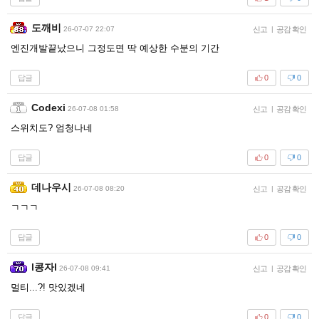
도깨비
26-07-07 22:07
신고
|
공감 확인
엔진개발끝났으니 그정도면 딱 예상한 수분의 기간
답글
0
0
Codexi
26-07-08 01:58
신고
|
공감 확인
스위치도? 엄청나네
답글
0
0
데나우시
26-07-08 08:20
신고
|
공감 확인
ㄱㄱㄱ
답글
0
0
l콩자l
26-07-08 09:41
신고
|
공감 확인
멀티...?! 맛있겠네
답글
0
0