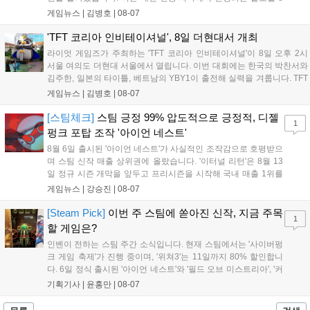
스포츠 대회 FWC의 영향이 큽니다. FWC는 이용자가 동일한 조
게임뉴스 |
김병호
|
08-07
건에서 시즌을 함께 즐기는 구조로, 올해 4월 시작된 FWC 2026
은 전년 대비 매출과 이용자 지표가 대폭 상승하는 성과를 냈습니
'TFT 코리아 인비테이셔널', 8일 더현대서 개최
다. 오는 10월 필리핀 마닐라에서 총상금 11만 달러 규모의 제4회
라이엇 게임즈가 주최하는 'TFT 코리아 인비테이셔널'이 8일 오후 2시
FWC 그랜드 파이널이 개최될 예정이며, 위메이드커넥트는 이를
서울 여의도 더현대 서울에서 열립니다. 이번 대회에는 한국의 박찬서와
통해 커뮤니티 중심의 장기 성장 모델을 지속할 방침입니다....
김주한, 일본의 타이틀, 베트남의 YBY1이 출전해 실력을 겨룹니다. TFT
는 소속팀 없이 개인 자격으로 참가하는 독특한 대회 구조를 가지며, 누
게임뉴스 |
김병호
|
08-07
구나 참여 가능한 '소파에서 왕관까지'라는 철학을 실천하고 있습니다.
17일까지 이어지는 이번 행사는 신규 세트 체험과 공연 등 다양한 즐길
[스팀체크]
스팀 긍정 99% 압도적으로 긍정적, 디젤
1
거리를 제공하며, 이후 현대백화점 판교점에서도 행사가 이어질 예정입
펑크 포탑 조작 '아이언 네스트'
니다. 연말에는 라스베이거스 오픈이 개최됩니다....
8월 6일 출시된 '아이언 네스트'가 사실적인 조작감으로 호평받으
며 스팀 신작 매출 상위권에 올랐습니다. '이터널 리턴'은 8월 13
일 정규 시즌 개막을 앞두고 프리시즌을 시작해 국내 매출 1위를
기록했습니다. 25주년을 맞은 '고스트 리콘' 시리즈는 8월 6일 쇼
게임뉴스 |
강승진
|
08-07
케이스와 함께 대규모 할인을 진행하며 순위가 급상승했고, 신작
'마블 투혼: 파이팅 소울즈'와 레트로 수리 시뮬레이션 '리스토
[Steam Pick]
이번 주 스팀에 쏟아진 신작, 지금 주목
1
리'도 스팀에 정식 출시되었습니다....
할 게임은?
인벤이 전하는 스팀 주간 소식입니다. 현재 스팀에서는 '사이버펑
크 게임 축제'가 진행 중이며, '위쳐3'는 11일까지 80% 할인합니
다. 6일 정식 출시된 '아이언 네스트'와 '필드 오브 미스트리아', '커
세어 코브'가 호평받고 있습니다. 한편, 7일 출시된 '마블 투혼'은
기획기사 |
윤홍만
|
08-07
태그 시스템에 대한 호불호가 갈리며 복합적 평가를 기록 중입니
다. 유비소프트의 '고스트리콘: 와일드랜드'는 7년 만의 대규모 업