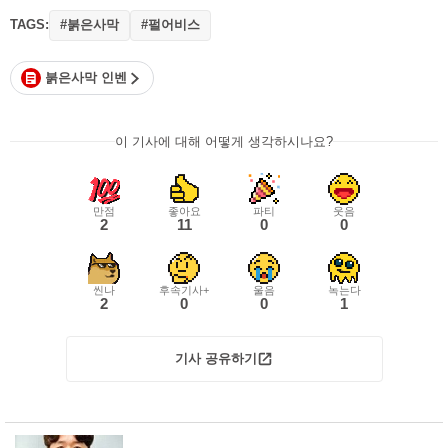
TAGS:
#붉은사막
#펄어비스
붉은사막 인벤
이 기사에 대해 어떻게 생각하시나요?
만점
좋아요
파티
웃음
2
11
0
0
씬나
후속기사+
울음
녹는다
2
0
0
1
기사 공유하기