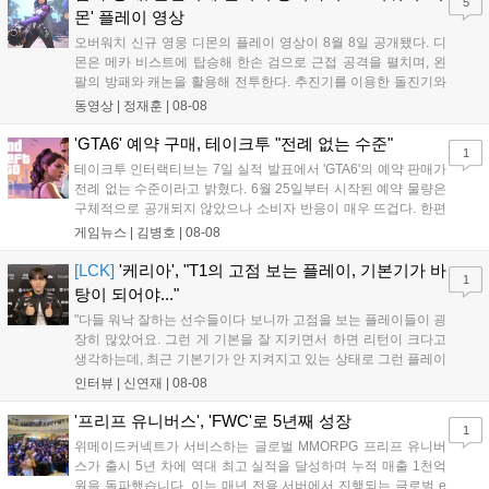
5
새로운 가능성을 제시했다....
몬' 플레이 영상
오버워치 신규 영웅 디몬의 플레이 영상이 8월 8일 공개됐다. 디
몬은 메카 비스트에 탑승해 한손 검으로 근접 공격을 펼치며, 왼
팔의 방패와 캐논을 활용해 전투한다. 추진기를 이용한 돌진기와
참격 형태의 궁극기를 보유했고, 메카 파괴 시 맨몸으로 기관총을
동영상 |
정재훈
|
08-08
사용하는 특징이 있다. 디몬은 오는 8월 12일 시작되는 시즌4 부
산의 영웅들 업데이트를 통해 정식 출시될 예정이다....
'GTA6' 예약 구매, 테이크투 "전례 없는 수준"
1
테이크투 인터랙티브는 7일 실적 발표에서 'GTA6'의 예약 판매가
전례 없는 수준이라고 밝혔다. 6월 25일부터 시작된 예약 물량은
구체적으로 공개되지 않았으나 소비자 반응이 매우 뜨겁다. 한편
11월 19일 PS5와 Xbox 시리즈 X|S로 정식 출시될 예정이며, 록
게임뉴스 |
김병호
|
08-08
스타 게임즈는 한국 시각 28일 오전 4시 넷플릭스를 통해 장편 영
상 'Grand Theft Auto VI: An Extended Look'을 최초 공개할 계획
[LCK]
'케리아', "T1의 고점 보는 플레이, 기본기가 바
1
이다....
탕이 되어야..."
"다들 워낙 잘하는 선수들이다 보니까 고점을 보는 플레이들이 굉
장히 많았어요. 그런 게 기본을 잘 지키면서 하면 리턴이 크다고
생각하는데, 최근 기본기가 안 지켜지고 있는 상태로 그런 플레이
를 추구하다 보니까 팀적으로 안 좋은 사고가 계속 많이 났던 것
인터뷰 |
신연재
|
08-08
같습니다." T1은 6일 서울 종로구 치지직 롤파크에서 열린 '2026
LoL 챔피언스 코리아(LCK)'...
'프리프 유니버스', 'FWC'로 5년째 성장
1
위메이드커넥트가 서비스하는 글로벌 MMORPG 프리프 유니버
스가 출시 5년 차에 역대 최고 실적을 달성하며 누적 매출 1천억
원을 돌파했습니다. 이는 매년 전용 서버에서 진행되는 글로벌 e