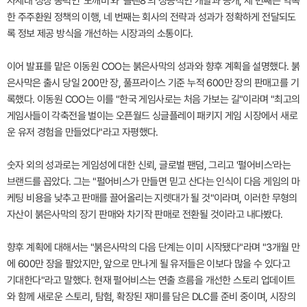
차세대 성장 동력인 '도깨비'와 '플랜8'의 성공적인 개발과 공개, 세 번째는 약속
한 주주환원 정책의 이행, 네 번째는 회사의 전략과 성과가 정확하게 전달되도
록 정보 제공 방식을 개선하는 시장과의 소통이다.
이어 발표를 맡은 이동원 COO는 붉은사막의 성과와 향후 계획을 설명했다. 붉
은사막은 출시 당일 200만 장, 풀프라이스 기준 누적 600만 장의 판매고를 기
록했다. 이동원 COO는 이를 "한국 게임사로는 처음 가보는 길"이라며 "최고의
게임사들이 각축전을 벌이는 오픈월드 싱글플레이 패키지 게임 시장에서 새로
운 유저 경험을 만들었다"라고 자평했다.
숫자 외의 성과로는 게임성에 대한 신뢰, 글로벌 팬덤, 그리고 '펄어비스'라는
브랜드를 꼽았다. 그는 "펄어비스가 만들면 믿고 산다는 인식이 다음 게임의 마
케팅 비용을 낮추고 판매를 끌어올리는 지렛대가 될 것"이라며, 이러한 무형의
자산이 붉은사막의 장기 판매와 차기작 판매로 전환될 것이라고 내다봤다.
향후 계획에 대해서는 "붉은사막의 다음 단계는 이미 시작됐다"라며 "3개월 만
에 600만 장을 팔았지만, 앞으로 만나게 될 유저들은 이보다 많을 수 있다고
기대한다"라고 말했다. 현재 펄어비스는 연출 흐름을 개선한 스토리 업데이트
와 함께 새로운 스토리, 탐험, 확장된 재미를 담은 DLC를 준비 중이며, 시장의