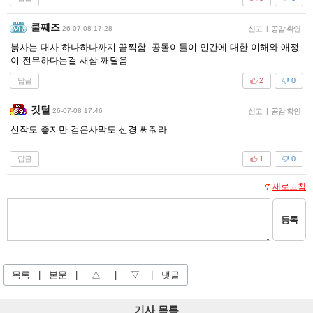
쿨째즈
26-07-08 17:28
신고
|
공감 확인
붉사는 대사 하나하나까지 끔찍함. 공돌이들이 인간에 대한 이해와 애정
이 전무하다는걸 새삼 깨달음
답글
2
0
깃털
26-07-08 17:46
신고
|
공감 확인
신작도 좋지만 검은사막도 신경 써줘라
답글
1
0
새로고침
등록
목록
|
본문
|
△
|
▽
|
댓글
기사 목록