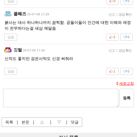
답글
0
0
쿨째즈
26-07-08 17:28
신고
|
공감 확인
붉사는 대사 하나하나까지 끔찍함. 공돌이들이 인간에 대한 이해와 애정
이 전무하다는걸 새삼 깨달음
답글
2
0
깃털
26-07-08 17:46
신고
|
공감 확인
신작도 좋지만 검은사막도 신경 써줘라
답글
1
0
새로고침
등록
목록
|
본문
|
△
|
▽
|
댓글