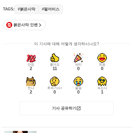
TAGS:
#붉은사막
#펄어비스
붉은사막 인벤
이 기사에 대해 어떻게 생각하시나요?
만점
좋아요
파티
웃음
2
11
0
0
씬나
후속기사+
울음
녹는다
2
0
0
1
기사 공유하기