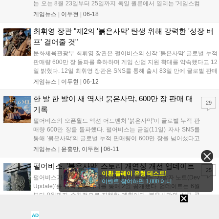
는 오는 8월 23일부터 25일까지 독일 쾰른에서 열리는 '게임스컴
데브(gamescom dev)'에서 '붉은사막'을 주제로 두 개의 기술 세
게임뉴스 |
이두현
|
06-18
션을 발표한다고 밝혔다. '게임스컴 데브'는 일반 관람객 대상인
'게임스컴' 본행사에 앞서...
최휘영 장관 "제2의 '붉은사막' 탄생 위해 강력한 '성장 버
프' 걸어줄 것"
문화체육관광부 최휘영 장관은 펄어비스의 신작 '붉은사막' 글로벌 누적
판매량 600만 장 돌파를 축하하며 게임 산업 지원 확대를 약속했다고 12
일 밝혔다. 12일 최휘영 장관은 SNS를 통해 출시 83일 만에 글로벌 판매
량 600만 장을 돌파한 '붉은사막'의 성과를 놀라운 쾌거로 평가했다. 이
게임뉴스 |
이두현
|
06-12
어 오래전 게임 회사 대표 시절을 회상하며 화려한 퀄리티 뒤에 많...
한 발 한 발이 새 역사! 붉은사막, 600만 장 판매 대
29
기록
펄어비스의 오픈월드 액션 어드벤처 '붉은사막'이 글로벌 누적 판
매량 600만 장을 돌파했다. 펄어비스는 금일(11일) 자사 SNS를
통해 '붉은사막'의 글로벌 누적 판매량이 600만 장을 넘어섰다고
밝혔다. 지난 4월 15일 500만 장 돌파를 발표한 이후 약 두 달 만
게임뉴스 |
윤홍만, 이두현
|
06-11
에 추가로 100만 장의 판매고를 올린 셈이다. 출시 약 3개월이 지
난 현재까지도 판매량...
펄어비스, '붉은사막' 스토리 개연성 개선 업데이트
25
이환 플레이 유형 테스트!
펄어비스가 ‘붉은사막’의 주요 업데이트를 담은 ‘개발자 노트(Dev
이벤트 참여하면 1,000 이니
Update)’를 공식 홈페이지를 통해 2일 공개했다. 업데이트는 6월
부터 9월까지 순차적으로 진행할 계획이다. 붉은사막의 신규 콘
텐츠 추가 및 기존 콘텐츠 확장, 게임플레이 경험 강화에 중점을
게임뉴스 |
이두현
|
06-02
두고 업데이트 방향성을 밝혔다. 거점 해방 콘텐츠 ‘재봉쇄’의 새
AD