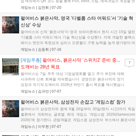
임 메뉴에서 QR 코드 등을 통해 PS5, Xbox, 스팀, 에픽게임즈 계정을 연
동해 어디서든 동일한 캐릭터로 여정을 이어갈 수 있다. 한편 펄어비스
게임뉴스 |
김찬휘
|
07-20
는 지난 6월 발표한 3분기 업데이트 계획에 따라 신규 콘텐츠와 게임성
개선을 9월까지 순차적으로 진행할 예정이다....
펄어비스 붉은사막, 영국 '디벨롭 스타 어워드'서 '기술 혁
신상' 수상
펄어비스의 신작 ‘붉은사막’이 영국 브라이튼에서 현지 시간 15일 열린
‘디벨롭 스타 어워드’에서 기술 혁신상을 수상했다. 자체 개발한 블랙스
페이스 엔진의 독창성과 심리스 오픈월드 구현 능력을 높게 평가받아 데
스 스트랜딩 2 등 쟁쟁한 후보들을 제치고 기술적 성과를 인정받았다. 이
게임뉴스 |
김동휘
|
07-16
번 수상은 붉은사막의 글로벌 경쟁력을 입증한 결과로 평가된다....
[게임주총]
펄어비스, 붉은사막 '스위치2' 준비 중...
7
도깨비는 28년 목표
펄어비스는 7일 주주 대상 기업설명회를 열고 주가 부진에 대해
사과하며 신뢰 회복을 약속했습니다. 경영진은 붉은사막의 장기
성장과 차기작 도깨비의 2028년 하반기 출시 목표를 제시했습니
다. 8월 게임스컴에서는 블랙스페이스 엔진 강연과 붉은사막 시
게임뉴스 |
김규만
|
07-07
연이 예정되어 있습니다. 향후 붉은사막 DLC 출시와 플랫폼 확장
을 통해 성과를 이어가고, 투명한 소통으로 기업 가치를 높이겠다
펄어비스 붉은사막, 삼성전자 손잡고 '게임스컴' 참가
고 밝혔습니다....
펄어비스가 삼성전자와 함께 8월 26일부터 30일(현지 시간)까지 독일
쾰른에서 개최하는 글로벌 최대 게임쇼 ‘게임스컴 2026(Gamescom
2026)’에 참가한다. 관람객들은 게임스컴 삼성전자 부스에서 붉은사막
을 만나 볼 수 있다. 삼성전자는 세계 최초 6K 게이밍 모니터 ‘오디세이
게임뉴스 |
이두현
|
07-07
G8(G80HS)’ 등으로 구성된 붉은사막 시연 PC 30대를 마련했...