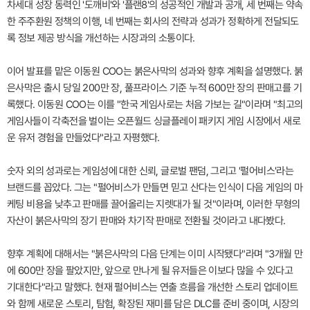
차세대 성장 동력인 '도깨비'와 '플랜8'의 성공적인 개발과 공개, 세 번째는 약속
한 주주환원 정책의 이행, 네 번째는 회사의 전략과 성과가 정확하게 전달되도
록 정보 제공 방식을 개선하는 시장과의 소통이다.
이어 발표를 맡은 이동원 COO는 붉은사막의 성과와 향후 계획을 설명했다. 붉
은사막은 출시 당일 200만 장, 풀프라이스 기준 누적 600만 장의 판매고를 기
록했다. 이동원 COO는 이를 "한국 게임사로는 처음 가보는 길"이라며 "최고의
게임사들이 각축전을 벌이는 오픈월드 싱글플레이 패키지 게임 시장에서 새로
운 유저 경험을 만들었다"라고 자평했다.
숫자 외의 성과로는 게임성에 대한 신뢰, 글로벌 팬덤, 그리고 '펄어비스'라는
브랜드를 꼽았다. 그는 "펄어비스가 만들면 믿고 산다는 인식이 다음 게임의 마
케팅 비용을 낮추고 판매를 끌어올리는 지렛대가 될 것"이라며, 이러한 무형의
자산이 붉은사막의 장기 판매와 차기작 판매로 전환될 것이라고 내다봤다.
향후 계획에 대해서는 "붉은사막의 다음 단계는 이미 시작됐다"라며 "3개월 만
에 600만 장을 팔았지만, 앞으로 만나게 될 유저들은 이보다 많을 수 있다고
기대한다"라고 말했다. 현재 펄어비스는 연출 흐름을 개선한 스토리 업데이트
와 함께 새로운 스토리, 탐험, 확장된 재미를 담은 DLC를 준비 중이며, 시장의