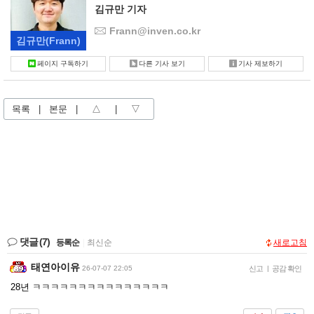
김규만 기자
Frann@inven.co.kr
김규만
(Frann)
페이지 구독하기
다른 기사 보기
기사 제보하기
목록
|
본문
|
△
|
▽
댓글
(7)
등록순
|
최신순
새로고침
태연아이유
26-07-07 22:05
신고
|
공감 확인
28년 ㅋㅋㅋㅋㅋㅋㅋㅋㅋㅋㅋㅋㅋㅋㅋ