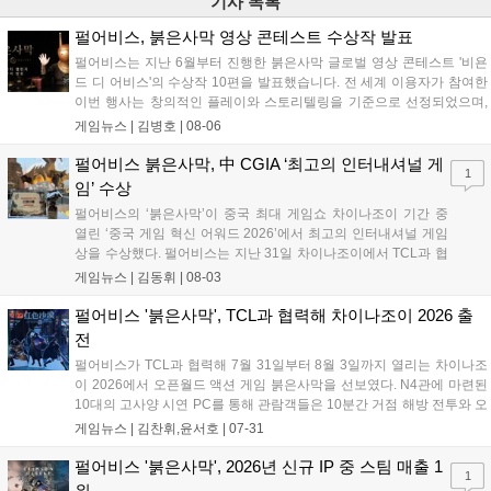
기사 목록
펄어비스, 붉은사막 영상 콘테스트 수상작 발표
펄어비스는 지난 6월부터 진행한 붉은사막 글로벌 영상 콘테스트 '비욘
드 디 어비스'의 수상작 10편을 발표했습니다. 전 세계 이용자가 참여한
이번 행사는 창의적인 플레이와 스토리텔링을 기준으로 선정되었으며,
수상자들에게는 펄어비스 사옥 '홈 원' 초청 혜택과 기념 주화 및 굿즈가
게임뉴스 |
김병호
|
08-06
제공될 예정입니다. 붉은사막은 광활한 오픈월드 파이웰을 배경으로 주
인공 클리프의 여정을 담은 액션 어드벤처 게임으로 기대를 모으고 있습
펄어비스 붉은사막, 中 CGIA ‘최고의 인터내셔널 게
1
니다....
임’ 수상
펄어비스의 ‘붉은사막’이 중국 최대 게임쇼 차이나조이 기간 중
열린 ‘중국 게임 혁신 어워드 2026’에서 최고의 인터내셔널 게임
상을 수상했다. 펄어비스는 지난 31일 차이나조이에서 TCL과 협
력해 붉은사막의 전투와 콘텐츠를 시연하고 현지 파트너사들과
게임뉴스 |
김동휘
|
08-03
네트워크를 강화하는 행사를 진행했다. 이번 수상으로 붉은사막
은 독창성과 기술력을 다시 한번 입증하며 글로벌 기대작으로서
펄어비스 '붉은사막', TCL과 협력해 차이나조이 2026 출
의 입지를 공고히 했다....
전
펄어비스가 TCL과 협력해 7월 31일부터 8월 3일까지 열리는 차이나조
이 2026에서 오픈월드 액션 게임 붉은사막을 선보였다. N4관에 마련된
10대의 고사양 시연 PC를 통해 관람객들은 10분간 거점 해방 전투와 오
픈월드 탐험을 직접 체험할 수 있다. 5K 해상도와 240Hz 주사율을 지원
게임뉴스 |
김찬휘,윤서호
|
07-31
하는 디스플레이로 게임의 웅장함을 극대화했으며, 지속적인 패치로 완
성도를 높인 붉은사막의 매력을 현지 유저들에게 알리고 있다....
펄어비스 '붉은사막', 2026년 신규 IP 중 스팀 매출 1
1
위