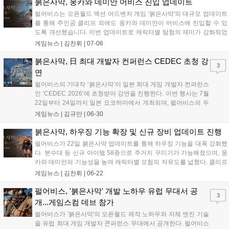
붉은사막, 웅카와 데미안 어비스 진입 업데이트
펄어비스는 오픈월드 액션 어드벤처 게임 '붉은사막'의 대규모 업데이트
를 통해 주인공 클리프 외에도 웅카와 데미안이 어비스에 진입할 수 있
도록 개선했습니다. 이번 업데이트로 캐릭터별 탐험의 재미가 강화되었
으며, 보스 장비를 포함한 신규 장비 47종이 추가되어 성장의 즐거움을
게임뉴스 |
김찬휘
|
07-06
더했습니다. 또한, 일부 위장복과 무기의 염색 기능을 확장하고 미니맵
편의성을 개선하는 등 이용자 경험 향상을 위한 다양한 변화를 적용했습
붉은사막, 日 최대 개발자 컨퍼런스 CEDEC 초청 강
3
니다. 이번 업데이트는 즉시 적용되어 게임 내에서 바로 확인할 수 있습
연
니다....
펄어비스의 기대작 ‘붉은사막’이 일본 최대 게임 개발자 컨퍼런스
인 ‘CEDEC 2026’에 초청받아 강연을 진행한다. 이번 행사는 7월
22일부터 24일까지 일본 요코하마에서 개최되며, 펄어비스의 두
승빈, 김현겸 실장이 연사로 나서 ‘붉은사막: 대규모 오픈월드 개
게임뉴스 |
김규만
|
06-30
발 프로세스 구축’을 주제로 발표한다. 이들은 대규모 오픈월드
개발 과정에서 겪은 기술적 과제와 해결 방안, 콘텐츠 제작 효율
붉은사막, 하우징 기능 확장 및 신규 장비 업데이트 진행
화 및 협업 체계 구축 등 실무 노하우를 공유할 예정이다. 자세한
펄어비스가 22일 붉은사막 업데이트를 통해 하우징 기능을 대폭 강화했
내용은 CEDEC 공식 홈페이지에서 확인 가능하다....
다. 분수대 등 신규 아이템 58종으로 주거지 꾸미기가 가능해졌으며, 웅
카와 데미안의 기능성을 높여 캐릭터별 모험의 자유도를 넓혔다. 클리프
전용 신규 장비도 추가됐다. 또한 보스 재도전 시 설정이 유지되도록 편
게임뉴스 |
김찬휘
|
06-22
의성을 개선해 전투 몰입감을 높였으며, 전용 로딩 화면 등 다채로운 콘
텐츠로 이용자 경험을 향상했다....
펄어비스, '붉은사막' 개발 노하우 유럽 무대서 공
3
개...게임스컴 데브 참가
펄어비스가 '붉은사막'의 오픈월드 제작 노하우와 자체 엔진 기술
을 유럽 최대 게임 개발자 콘퍼런스 무대에서 공개한다. 펄어비스