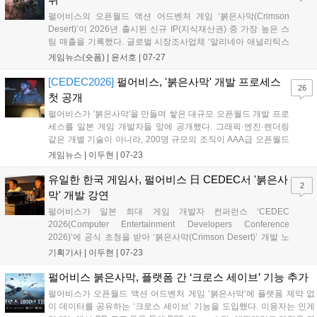
펄어비스의 오픈월드 액션 어드벤처 게임 ‘붉은사막(Crimson
Desert)’이 2026년 출시된 신규 IP(지식재산권) 중 가장 높은 스
팀 매출을 기록했다. 글로벌 시장조사업체 ‘알리네아 애널리틱스
(Alinea Analytics)’가 최근 공개한 보고서에 따르면 붉은사막은
게임뉴스(숏폼) |
윤서호
|
07-27
지난 3월 출시 이후 스팀에서 1억 9,000만 달러 이상의 매출을 올
렸다. 20...
[CEDEC2026]
펄어비스, '붉은사막' 개발 프로세스
26
첫 공개
펄어비스가 '붉은사막'을 만들며 쌓은 대규모 오픈월드 개발 프로
세스를 일본 게임 개발자들 앞에 공개했다. 그래픽·엔진·렌더링
같은 개별 기술이 아니라, 200명 규모의 조직이 AAA급 오픈월드
를 완주하기 위해 어떤 제작 체계를 세웠는지에 초점을 맞췄다.
게임뉴스 |
이두현
|
07-23
두승빈·김현겸 펄어비스 붉은사막 디자인실장은 23일 일본 요코
하마의 퍼시피코 요코하마 노스에서 열린 'C...
유일한 한국 게임사, 펄어비스 日 CEDEC서 '붉은사
2
막' 개발 강연
펄어비스가 일본 최대 게임 개발자 컨퍼런스 ‘CEDEC
2026(Computer Entertainment Developers Conference
2026)’에 공식 초청을 받아 ‘붉은사막(Crimson Desert)’ 개발 노
하우를 23일 공유했다. ‘CEDEC 2026’은 22일부터 사흘간 요코
기획기사 |
이두현
|
07-23
하마에서 진행됐다. 매년 200여 개 세션이 열리는, 일본 게...
펄어비스 붉은사막, 플랫폼 간 ‘크로스 세이브’ 기능 추가
펄어비스가 오픈월드 액션 어드벤처 게임 ‘붉은사막’에 플랫폼 제약 없
이 데이터를 공유하는 ‘크로스 세이브’ 기능을 도입했다. 이용자는 인게