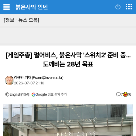
붉은사막
인벤
[정보 · 뉴스 모음]
[게임주총]
펄어비스, 붉은사막 '스위치2' 준비 중...
도깨비는 28년 목표
김규만 기자
(
Frann@inven.co.kr
)
2026-07-07 21:10
English(영문)
Google 선호 출처 추가
7
16