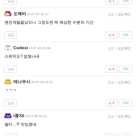
답글
1
0
도깨비
26-07-07 22:07
신고
|
공감 확인
엔진개발끝났으니 그정도면 딱 예상한 수분의 기간
답글
0
0
Codexi
26-07-08 01:58
신고
|
공감 확인
스위치도? 엄청나네
답글
0
0
데나우시
26-07-08 08:20
신고
|
공감 확인
ㄱㄱㄱ
답글
0
0
l콩자l
26-07-08 09:41
신고
|
공감 확인
멀티...?! 맛있겠네