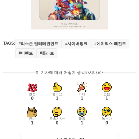
TAGS:
#리스폰 엔터테인먼트
#사이버펑크
#에이펙스 레전드
#이벤트
#콜라보
이 기사에 대해 어떻게 생각하시나요?
만점
좋아요
파티
웃음
0
1
1
1
씬나
후속기사+
울음
녹는다
1
0
1
0