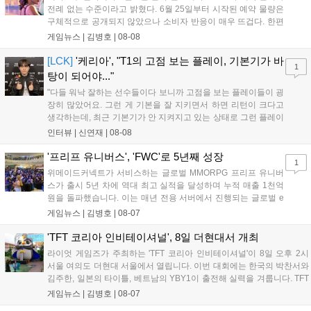
전례 없는 수준이라고 밝혔다. 6월 25일부터 시작된 예약 물량은
구체적으로 공개되지 않았으나 소비자 반응이 매우 뜨겁다. 한편
11월 19일 PS5와 Xbox 시리즈 X|S로 정식 출시될 예정이며, 록
게임뉴스 |
김병호
|
08-08
스타 게임즈는 한국 시각 28일 오전 4시 넷플릭스를 통해 장편 영
상 'Grand Theft Auto VI: An Extended Look'을 최초 공개할 계획
[LCK]
'케리아', "T1의 고점 보는 플레이, 기본기가 바
1
이다....
탕이 되어야..."
"다들 워낙 잘하는 선수들이다 보니까 고점을 보는 플레이들이 굉
장히 많았어요. 그런 게 기본을 잘 지키면서 하면 리턴이 크다고
생각하는데, 최근 기본기가 안 지켜지고 있는 상태로 그런 플레이
를 추구하다 보니까 팀적으로 안 좋은 사고가 계속 많이 났던 것
인터뷰 |
신연재
|
08-08
같습니다." T1은 6일 서울 종로구 치지직 롤파크에서 열린 '2026
LoL 챔피언스 코리아(LCK)'...
'프리프 유니버스', 'FWC'로 5년째 성장
1
위메이드커넥트가 서비스하는 글로벌 MMORPG 프리프 유니버
스가 출시 5년 차에 역대 최고 실적을 달성하며 누적 매출 1천억
원을 돌파했습니다. 이는 매년 전용 서버에서 진행되는 글로벌 e
스포츠 대회 FWC의 영향이 큽니다. FWC는 이용자가 동일한 조
게임뉴스 |
김병호
|
08-07
건에서 시즌을 함께 즐기는 구조로, 올해 4월 시작된 FWC 2026
은 전년 대비 매출과 이용자 지표가 대폭 상승하는 성과를 냈습니
'TFT 코리아 인비테이셔널', 8일 더현대서 개최
다. 오는 10월 필리핀 마닐라에서 총상금 11만 달러 규모의 제4회
라이엇 게임즈가 주최하는 'TFT 코리아 인비테이셔널'이 8일 오후 2시
FWC 그랜드 파이널이 개최될 예정이며, 위메이드커넥트는 이를
서울 여의도 더현대 서울에서 열립니다. 이번 대회에는 한국의 박찬서와
통해 커뮤니티 중심의 장기 성장 모델을 지속할 방침입니다....
김주한, 일본의 타이틀, 베트남의 YBY1이 출전해 실력을 겨룹니다. TFT
는 소속팀 없이 개인 자격으로 참가하는 독특한 대회 구조를 가지며, 누
게임뉴스 |
김병호
|
08-07
구나 참여 가능한 '소파에서 왕관까지'라는 철학을 실천하고 있습니다.