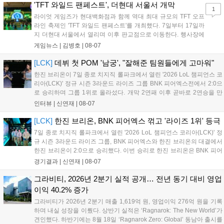
17일까지 이어지는 이번 행사는 신규 세트 체험과 공연 등 다양한 즐길
'TFT 와일드 팬페스트', 더현대 서울서 개막
1
거리를 제공하며, 이후 현대백화점 판교점에서도 행사가 이어질 예정입
라이엇 게임즈가 현대백화점과 함께 역대 최대 규모의 TFT 오프
니다. 연말에는 라스베이거스 오픈이 개최됩니다....
라인 축제인 'TFT 와일드 팬페스트'를 개최했다. 7일부터 17일까
지 더현대 서울에서 열리며 이후 판교점으로 이동한다. 행사장에
는 체험, 스페셜, 무대 존이 마련됐으며 8일 오후 2시 인비테이셔
게임뉴스 |
김병호
|
08-07
널, 15일 오후 2시 스트리머 매치, 17일 오후 7시 30분 QWER 공
연 등 다채로운 일정이 준비되어 있다. 사전 예약은 조기 마감될
[LCK]
데뷔 첫 POM '남궁', "잘해준 팀원들에게 고마워"
만큼 큰 인기를 끌고 있다....
한진 브리온이 7일 종로 치지직 롤파크에서 열린 '2026 LoL 챔피언스 코
리아(LCK)' 정규 시즌 3라운드 라이즈 그룹 BNK 피어엑스전에서 2:0으
로 승리하며 그룹 1위로 올라섰다. 개막 2연패 이후 곧바로 2연승을 만
들어내면서 이어질 4라운드에 대한 기대감을 올렸다. 다음은 이날 데뷔
인터뷰 |
신연재
|
08-07
첫 POM을 수상한 '남궁' 남궁성훈의 POM 인터뷰 전문이다....
[LCK]
한진 브리온, BNK 피어엑스 꺾고 '라이즈 1위' 등극
7일 종로 치지직 롤파크에서 열린 '2026 LoL 챔피언스 코리아(LCK)' 정
규 시즌 3라운드 라이즈 그룹, BNK 피어엑스와 한진 브리온의 대결에서
한진 브리온이 2:0으로 승리했다. 이번 승리로 한진 브리온은 BNK 피어
엑스를 제치고 라이즈 그룹 1위로 올라섰다. 1세트, 한진 브리온이 '로머'
경기결과 |
신연재
|
08-07
조우진의 로크를 중심으로 게임을 유리하게 풀어갔다. '...
그라비티, 2026년 2분기 실적 공개… 전년 동기 대비 영업
이익 40.2% 증가
그라비티가 2026년 2분기 매출 1,619억 원, 영업이익 276억 원을 기록
하며 내실 성장을 이뤘다. 상반기 실적은 ‘Ragnarok: The New World’가
견인했다. 하반기에는 8월 18일 ‘Ragnarok Zero: Global’ 동남아 출시를