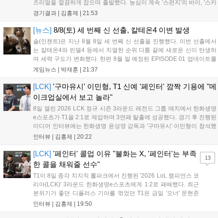
즈리얼을 깔끔하게 잡으며 출발했다. 농심이 계속 '스펀지'의 바이, '스카
웃'의 신드라가 맹활약하며 초반부터 잡은 주도권을 계속 잘 굴렸다.
경기결과 |
김홍제
|
21:53
DNS는 불리하지만 골드 차이는 크게 벌어지지 않으며 잘 따라가고 있
었...
[뉴스]
8/8(토) 세 번째 신 선출, 칼테온4 이변 발생
솔(인챈트)은 지난 8월 8일 세 번째 신 선출을 진행했다. 이번 선출에서
는 칼테온4와 린델4 등에서 치열한 순위 다툼 끝에 새로운 신이 탄생하
며 세력 구도가 변화했다. 한편 8월 말 예정된 EPISODE 01 업데이트를
통해 월드 콘텐츠가 추가될 예정이며, 이를 통해 추후 주신 및 절대신에
게임뉴스 |
박재훈
|
21:37
대한 정보가 공개될 것으로 기대된다. 서버별 입지 확보를 위한 경쟁은
더욱 가속화될 전망이다....
[LCK]
'구마유시' 이민형, T1 신예 '페인터' 깜짝 기용에 "메
이크업실에서 보고 놀라"
8일 열린 2026 LCK 정규 시즌 3라운드 레전드 그룹 매치에서 한화생명
e스포츠가 T1을 2:1로 제압하며 3연패 탈출에 성공했다. 경기 후 진행된
미디어 인터뷰에는 한화생명 윤성영 감독과 '구마유시' 이민형이 참석했
다. 먼저 승리 소감에 대해 윤성영 감독은 "오랜만에 승리해 기분이 좋고,
인터뷰 |
김홍제
|
20:22
남은 경기도 잘 준비하겠다"고 밝혔으며, '구마유시' 역시 "3...
[LCK]
'페인터' 콜업 이유 "불화는 X, '페인터'는 부족
13
한 콜을 채워줄 선수"
T1이 8일 종각 치지직 롤파크에서 진행된 '2026 LoL 챔피언스 코
리아(LCK)' 3라운드 한화생명e스포츠에게 1:2로 패배했다. 최근
분위기가 좋던 디플러스 기아를 꺾었던 T1은 금일 '오너' 문현준
을 빼고 신예 '페인터' 김은후를 투입시키는 강수를 뒀으나 결국
인터뷰 |
김홍제
|
19:50
아쉬운 결과를 맞이하게 됐다. 이하 T1 임재현 감독대행과 '페이