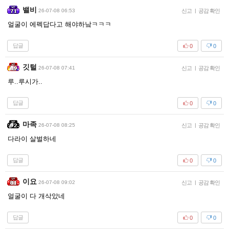
밸비
26-07-08 06:53
신고
|
공감 확인
얼굴이 에펙답다고 해야하낰ㅋㅋㅋ
답글
0
0
깃털
26-07-08 07:41
신고
|
공감 확인
루..루시가..
답글
0
0
마족
26-07-08 08:25
신고
|
공감 확인
다라이 살벌하네
답글
0
0
이요
26-07-08 09:02
신고
|
공감 확인
얼굴이 다 개삭았네
답글
0
0