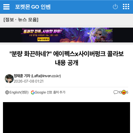
포켓몬 GO
인벤
[정보 · 뉴스 모음]
"분량 화끈하네?" 에이펙스x사이버펑크 콜라보
내용 공개
정재훈 기자
(
Laffa@inven.co.kr
)
2026-07-08 01:21
English(영문)
Google 선호 출처 추가
10
5