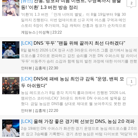
[뉴스]
잔홍, 링코와 여름 이벤트, 수영복까지 총출
2
동! '이환' 1.3 버전 방송 정리
'이환'의 1.3 버전 「안개 너머의 별빛」이 8월 19일부터 9월 30
일까지 진행된다. 이번 업데이트로 신규 지역 어스름 구역과 메인
스토리 6장이 추가되며, S급 캐릭터 잔홍과 링코가 순차적으로
등장한다. 여름 시즌을 맞아 비치발리볼, 수상 오토바이 등 다채
게임뉴스 |
이성혁
|
23:22
로운 이벤트가 열리고, 캐릭터 렌더링 개선 및 랜덤 코스튬 등 편
의성도 강화된다. 8월 11일까지 사용 가능한 교환 코드 3종이 제
[LCK]
DNS '두두' "팬들 위해 끝까지 최선 다하겠다"
공되며, 상세 일정은 공식 채널을 통해 확인할 수 있다....
8일 펼쳐진 2026 LCK 정규 시즌 3라운드 라이즈 그룹 경기에서 농심 레
드포스를 2:0으로 완파하고 값진 승리를 거둔 DN 수퍼스의 탑 라이너
'두두' 이동주가 승리 소감과 함께 팀의 발전 과정에 대한 이야기를 전했
다. 먼저 오랜만의 2:0 완승에 대해 '두두'는 "진짜 오랜만에 거둔 2:0 승
인터뷰 |
김홍제
|
22:30
리라 기쁘다. 특히 불리했던 1세트를 역전승으로 이끌어내...
[LCK]
DNS에 패배 농심 최인규 감독 "운영, 밴픽 모
1
두 아쉬웠다"
농심 레드포스가 8일 종각 치지직 롤파크에서 진행된 '2026 LoL
챔피언스 코리아(LCK)' 3라운드 최하위 DN 수퍼스에 발목을 잡
혔다. 금일 농심은 DNS를 상대로 제대로 뭘 보여주지도 못한 완
패를 당하고 말았다. 이하 농심 레드포스 최인규 감독과 '리헨즈'
인터뷰 |
김홍제
|
22:20
손시우의 인터뷰 전문이다. Q. 금일 DNS에 0:2로 패배했는데? 최
인규 감독 : 모든 경...
[LCK]
올해 가장 좋은 경기력 선보인 DNS, 농심 2:0 격파
2승 19패인 DN 수퍼스가 화끈한 경기 운영으로 농심 레드포스를 2:0으
로 잡고 3승째를 기록했다. 경기 초반 농심은 바텀 다이브로 '덕담'의 이