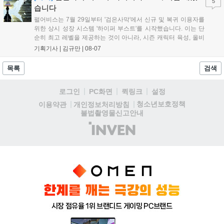
5
습니다
펄어비스는 7월 29일부터 '검은사막'에서 신규 및 복귀 이용자를
위한 상시 성장 시스템 '하이퍼 부스트'를 시작했습니다. 이는 단
순히 최고 레벨을 제공하는 것이 아니라, 시즌 캐릭터 육성, 올비
아 아카데미 수료, 아침의 나라 설화 진행 등 4단계 과정을 통해
기획기사 |
김규만
|
08-07
게임에 적응하며 공방합 750을 목표로 성장하는 구조입니다. 이
용자는 과제를 완수하며 동(V) 투발라 장비와 검은별 무기, 카라
목록
검색
자드 장신구 등을 획득해 주요 콘텐츠에 진입할 수 있습니다....
로그인
PC화면
퀵링크
설정
청소년보호정책
이용약관
개인정보처리방침
불법촬영물신고안내
(주)
인
벤