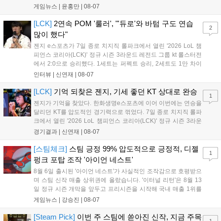
시작으로 9월 3일 ‘달려라 헤베레케 EX’, 9월 22일 ‘갈바테인’ 등 다양한
게임뉴스 |
윤홍만
|
08-07
신작을 선보인다. 4분기에는 ‘쟈레코 아케이드 콜렉션’과 ‘라이트 오디세
이’ 출시가 예정돼 있으며, 2027년에는 ‘Ragnarok 3’ 등 대작을 글로벌
[LCK]
2연속 POM '룰러', "'듀로'와 바텀 구도 연습
2
출시할 계획이다. 그라비티는 조인트벤처 설립과 라그나로크 에코 시스
많이 했다"
템 구축을 통해 신성장 동력을 확보할 방침이다....
젠지 e스포츠가 7일 종로 치지직 롤파크에서 열린 '2026 LoL 챔
피언스 코리아(LCK)' 정규 시즌 3라운드 레전드 그룹 kt 롤스터전
에서 2:0으로 승리했다. 1세트는 퍼펙트 승리, 2세트도 1만 차이
를 벌리며 25분 만에 승리하면서 말 그대로 압도적인 경기력을 선
인터뷰 |
신연재
|
08-07
보였다. '룰러' 박재혁은 1세트 코그모, 2세트 이즈리얼로 맹활약
하며 POM에 선정됐...
[LCK]
기억 되찾은 젠지, 기세 좋던 KT 상대로 완승
1
젠지가 기억을 찾았다. 한화생명e스포츠에 이어 이번에는 연승을
달리던 KT를 압도적인 경기력으로 꺾었다. 7일 종로 치지직 롤파
크에서 열린 '2026 LoL 챔피언스 코리아(LCK)' 정규 시즌 3라운
드 레전드 그룹, kt 롤스터와 젠지 e스포츠의 대결에서 젠지가 압
경기결과 |
신연재
|
08-07
승을 거뒀다. 개막주까지만 해도 급격하게 흔들리던 젠지였지만,
기억을 되찾기라도 한 듯 1,...
[스팀체크]
스팀 긍정 99% 압도적으로 긍정적, 디젤
1
펑크 포탑 조작 '아이언 네스트'
8월 6일 출시된 '아이언 네스트'가 사실적인 조작감으로 호평받으
며 스팀 신작 매출 상위권에 올랐습니다. '이터널 리턴'은 8월 13
일 정규 시즌 개막을 앞두고 프리시즌을 시작해 국내 매출 1위를
기록했습니다. 25주년을 맞은 '고스트 리콘' 시리즈는 8월 6일 쇼
게임뉴스 |
강승진
|
08-07
케이스와 함께 대규모 할인을 진행하며 순위가 급상승했고, 신작
'마블 투혼: 파이팅 소울즈'와 레트로 수리 시뮬레이션 '리스토
[Steam Pick]
이번 주 스팀에 쏟아진 신작, 지금 주목