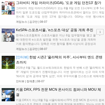
을 개선 중이며, 상세 정보는 스팀 페이지에서 확인 가능합니다....
그라비티 게임 어라이즈(GGA), '도쿄 게임 던전13' 참가
그라비티 게임 어라이즈(GGA)가 오는 8월 8일 오전 11시부터 오후 5시
까지 일본 도쿄도립 산업무역센터 하마마쓰초관에서 열리는 인디 게임
전시회 ‘도쿄 게임 던전 13’에 참가합니다. GGA는 이번 행사에서
‘JALECO ARCADE COLLECTION’ 시리즈의 미공개 작품 12종을 최초
게임뉴스 |
김규만
|
08-07
공개하며, ‘다함께 쿠키요미. 월드 한국 Ver.’ 등 다양한 인디 게임을 선보
입니다. 시연 참여 관람객에게는 선착순으로 특별 굿즈를 증정하며, 인
KeSPA-스포츠서울, 'e스포츠 대상' 공동 개최 추진
1
디 게임 생태계 활성화와 신규 타이틀 반응 확인을 목표로 합니다....
한국e스포츠협회와 스포츠서울은 지난 6일 업무협약을 맺고 올
해 대한민국 e스포츠 발전을 위한 ‘e스포츠 대상’을 공동 개최하
기로 합의했습니다. 양측은 이번 협약을 통해 시상식의 공정성과
전문성을 강화하고 MZ세대를 겨냥한 미디어 영향력을 확대해 e
게임뉴스 |
김규만
|
08-07
스포츠 전 종목을 아우르는 대표 연례 행사로 육성할 계획입니다.
김영만 회장은 10년 만에 재추진되는 이번 시상식이 e스포츠의
[인터뷰]
한밤 시즌2 '울라텍의 저주', 서사부터 엔드 콘텐
성과와 가치를 널리 알리는 권위 있는 행사가 되도록 노력하겠다
츠까지
고 밝혔습니다....
2026년 8월 7일, 월드오브워크래프트: 한밤의 두 번째 시즌 '울라텍의 저
주' 개발자 인터뷰가 진행되었습니다. 이번 업데이트는 신규 야외 지역
'똬리의 섬'과 공격대 '맹독 심연', 야외 우두머리를 인스턴스로 재해석한
'소굴'을 포함합니다. 개발진은 하우징 시스템 개선 및 신화+ 던전 로테이
인터뷰 |
정재훈
|
08-07
션, 공격대 보상 강화 등을 예고하며, 한국 팬들의 열정적인 성원에 감사
를 표했습니다....
키움 DRX, FPS 전문 MCN 온사이드 컴퍼니와 MOU 체
결
키움 DRX가 지난 8월 5일 서울타워에서 FPS 전문 MCN 온사이드 컴퍼
니와 e스포츠 콘텐츠 강화를 위한 업무 협약을 체결했다. 양사는 이번 협