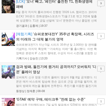
즈' 김수환의 인터뷰 내...
[LCK]
'오너' 빼고, '페인터' 출전한 T1, 한화생명에
9
패배
8일 종각 치지직 롤파크에서 진행된 '2026 LoL 챔피언스 코리아
(LCK)' 3라운드 한화생명e스포츠가 T1을 2:1로 꺾고 3연패 탈출
에 성공했다. T1은 금일 선발에 '오너' 문현준이 아닌 콜업된 신예
'페인터' 김은후를 투입했지만, 결국 1:2로 패배하고 말았다. T1은
경기결과 |
김홍제
|
19:37
'케리아'의 카밀이 좋은 플레이를 통해 한화생명 바텀 듀오의 점멸
을 빼냈다....
[체험기획]
'슈퍼로봇대전Y' 35주년 확장팩, 시리즈
1
의 미래와 그 대체 불가의 영역
슈퍼로봇대전Y가 지난 5일 시리즈 35주년 및 2,000만 장 판매를
기념하는 마지막 확장팩 ‘~가속하는 미래~’를 출시했다. 이번 확
장팩은 본편의 IF 스토리 형태로, 수성의 마녀 시즌2를 포함한 신
규 참전작과 크로스오버 합체기를 선보이며 작품을 완결 짓는다.
기획기사 |
강승진
|
13:20
기존 연출의 한계와 로봇 게임 시장의 어려움 속에서도 팬들이 원
하는 몰입감 있는 서사와 조합을 구현하며 시리즈의 미래를 향한
검과 방패, 돌진기에 원거리 공격까지? 오버워치 '디
5
새로운 가능성을 제시했다....
몬' 플레이 영상
오버워치 신규 영웅 디몬의 플레이 영상이 8월 8일 공개됐다. 디
몬은 메카 비스트에 탑승해 한손 검으로 근접 공격을 펼치며, 왼
팔의 방패와 캐논을 활용해 전투한다. 추진기를 이용한 돌진기와
참격 형태의 궁극기를 보유했고, 메카 파괴 시 맨몸으로 기관총을
동영상 |
정재훈
|
08-08
사용하는 특징이 있다. 디몬은 오는 8월 12일 시작되는 시즌4 부
산의 영웅들 업데이트를 통해 정식 출시될 예정이다....
'GTA6' 예약 구매, 테이크투 "전례 없는 수준"
1
테이크투 인터랙티브는 7일 실적 발표에서 'GTA6'의 예약 판매가