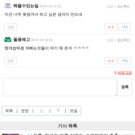
해줄수있는일
26-07-10 12:31
신고
|
공감 확인
이건 너무 못생겨서 하고 싶은 생각이 안드네
답글
0
0
돌풍예고
26-07-10 13:31
신고
|
공감 확인
짱개씹떡겜 쳐빠는것들이 여기 왜 온겨 ㅋㅋㅋㅋ
답글
0
0
새로고침
등록
목록
|
본문
|
△
|
▽
|
댓글
기사 목록