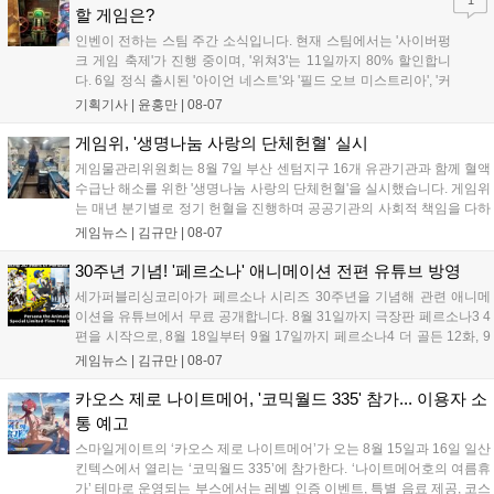
1
리'도 스팀에 정식 출시되었습니다....
할 게임은?
인벤이 전하는 스팀 주간 소식입니다. 현재 스팀에서는 '사이버펑
크 게임 축제'가 진행 중이며, '위쳐3'는 11일까지 80% 할인합니
다. 6일 정식 출시된 '아이언 네스트'와 '필드 오브 미스트리아', '커
세어 코브'가 호평받고 있습니다. 한편, 7일 출시된 '마블 투혼'은
기획기사 |
윤홍만
|
08-07
태그 시스템에 대한 호불호가 갈리며 복합적 평가를 기록 중입니
다. 유비소프트의 '고스트리콘: 와일드랜드'는 7년 만의 대규모 업
게임위, '생명나눔 사랑의 단체헌혈' 실시
데이트 '라스트 라이츠'와 함께 95% 할인 중입니다....
게임물관리위원회는 8월 7일 부산 센텀지구 16개 유관기관과 함께 혈액
수급난 해소를 위한 '생명나눔 사랑의 단체헌혈'을 실시했습니다. 게임위
는 매년 분기별로 정기 헌혈을 진행하며 공공기관의 사회적 책임을 다하
고 있으며, 이번 행사에는 영화진흥위원회 등 14개 기관 임직원이 동참
게임뉴스 |
김규만
|
08-07
해 생명 나눔을 실천했습니다. 서태건 위원장은 이웃의 생명을 지키는
따뜻한 실천에 참여한 모든 임직원에게 감사의 뜻을 전하며 헌혈 문화
30주년 기념! '페르소나' 애니메이션 전편 유튜브 방영
확산에 앞장섰습니다....
세가퍼블리싱코리아가 페르소나 시리즈 30주년을 기념해 관련 애니메
이션을 유튜브에서 무료 공개합니다. 8월 31일까지 극장판 페르소나3 4
편을 시작으로, 8월 18일부터 9월 17일까지 페르소나4 더 골든 12화, 9
월 15일부터 10월 14일까지 페르소나5 시리즈가 순차 공개됩니다. 또한
게임뉴스 |
김규만
|
08-07
8월 16일까지 SNS를 통해 축하 메시지를 모집하며, 선정된 내용은 기념
영상 및 대형 전광판에 소개될 예정입니다....
카오스 제로 나이트메어, '코믹월드 335' 참가... 이용자 소
통 예고
스마일게이트의 ‘카오스 제로 나이트메어’가 오는 8월 15일과 16일 일산
킨텍스에서 열리는 ‘코믹월드 335’에 참가한다. ‘나이트메어호의 여름휴
가’ 테마로 운영되는 부스에서는 레벨 인증 이벤트, 특별 음료 제공, 코스