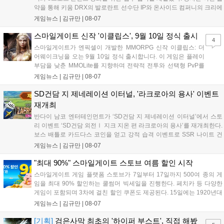
약을 통해 키움 DRX의 발로란트 선수단 IP와 온사이드 컴퍼니의 크리에
이터 네트워크를 결합하여 정규 및 특별 콘텐츠를 공동 기획한다. 또한
게임뉴스 |
김규만
|
08-07
디지털 콘텐츠 제작을 넘어 팬들이 직접 참여하는 오프라인 행사 등 온·
오프라인 연계 프로그램을 순차적으로 선보이며 e스포츠 생태계 확장에
스마일게이트 신작 '이클립스', 9월 10일 정식 출시
4
나설 계획이다....
스마일게이트가 엔픽셀이 개발한 MMORPG 신작 이클립스: 더
어웨이크닝을 오는 9월 10일 정식 출시합니다. 이 게임은 플레이
부담을 낮춘 MMOLite를 지향하며 전략적 전투와 선택형 PvP를
특징으로 합니다. 현재 공식 홈페이지와 앱 마켓에서 사전등록을
게임뉴스 |
김규만
|
08-07
진행 중이며 참여자에게는 초월 소환권 등 다양한 보상을 제공합
니다. 또한 카카오톡 채널 추가 시 주차별 스페셜 쿠폰과 한정 스
SD건담 지 제네레이션 이터널, '라크로아의 용사' 이벤트
킨, 경품 이벤트 등 풍성한 혜택을 마련해 이용자들의 기대를 모
재개최
으고 있습니다....
반다이 남코 엔터테인먼트가 ‘SD건담 지 제네레이션 이터널’에서 스토
리 이벤트 ‘SD건담 외전Ⅰ 지크 지온 편 라크로아의 용사’를 재개최한다.
보스 배틀로 카드다스 코인을 얻고 강적 습격 이벤트로 SSR 나이트 건
담을 획득할 수 있다. 로그인 보너스로 최대 다이아 3,000개를 지급하며,
게임뉴스 |
김규만
|
08-07
8월 31일까지 실물대 유니콘 건담 입상 피날레를 기념해 SSR 유닛을 전
원 증정한다. 또한 9월 30일까지 공식 유튜브에서 특별 프로그램을 시청
"최대 90%" 스마일게이트 스토브 여름 할인 시작
할 수 있다....
스마일게이트 게임 플랫폼 스토브가 7일부터 17일까지 500여 종의 게
임을 최대 90% 할인하는 쿨썸머 빅세일을 진행한다. 페치카 등 다양한
게임이 포함되며 3차에 걸친 할인 쿠폰도 제공된다. 15일에는 1920년대
경성 배경의 신작 그날의 신문이 출시되며, 15일부터 17일까지는 국내
게임뉴스 |
김규만
|
08-07
개발사 게임을 위한 시크릿 쿠폰도 추가 발행될 예정이다. 자세한 내용
은 공식 페이지에서 확인 가능하다....
[기획]
검은사막 최초의 '하이퍼 부스트', 직접 해봤