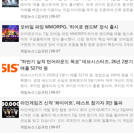
레이와 애플 앱스토어에 정식 출시했다. 외계 괴수의 침공으로 붕괴한
미래를 배경으로 이용자는 직접 타이탄을 제작 및 조종하며 인류 생존을
위한 전투를 펼친다. 지휘관 모집, 피난처 운영, 연맹 협동 콘텐츠가 특징
게임뉴스 |
김규만
|
08-07
이며 출시를 기념해 접속 시 영웅 경험치와 다이아몬드 등 다양한 성장
지원 보상을 제공한다. 상세 내용은 공식 커뮤니티에서 확인 가능하다....
모바일 파밍 MMORPG, '히어로 랜드M' 정식 출시
오리엔조이는 7일 모바일 파밍 MMORPG 히어로 랜드M을 애플 앱스토
어와 구글플레이에 정식 출시했다. 스팀 원작의 핵심 재미를 모바일로
구현한 이 게임은 장비 수집과 조합을 통한 영웅 성장이 특징이며, 3개의
무기 스킬을 활용한 전략적 전투와 길드전 등 다양한 콘텐츠를 제공한
게임뉴스 |
김규만
|
08-07
다. 정식 출시를 기념해 사전예약자 50만 명 달성 보상을 포함한 다양한
혜택을 지급하며, 상세 내용은 공식 라운지에서 확인할 수 있다. 이용자
"하반기 실적 턴어라운드 목표" 데브시스터즈, 26년 2분기
는 게임 접속 및 주요 콘텐츠 플레이를 통해 성장을 지원받을 수 있다....
매출 527억 원
데브시스터즈가 2026년 2분기 매출 527억 원, 영업손실 160억 원을 기
록했다. 경영 쇄신으로 손실은 완화됐으며 3분기부터 재무 개선이 전망
된다. 쿠키런 클래식과 신작 쿠키런 키우기가 흥행 중이며, 쿠키런 키우
기는 13일 첫 업데이트를 시작으로 2주 간격의 콘텐츠를 제공한다. 또한
게임뉴스 |
김규만
|
08-07
9월 미국 로블록스 개발자 컨퍼런스에 참여해 IP 생태계를 확장할 계획
이다. 회사는 비용 효율화와 신작 흥행을 통해 하반기 실적 턴어라운드
라인게임즈 신작 '콰이어트', 테스트 참가자 3만 돌파
를 이끌 방침이다....
라인게임즈가 개발 중인 협동 코미디 호러 신작 QUIET가 지난 3일부터
시작된 스팀 플레이 테스트에서 3일 만에 참가자 3만 명을 돌파하며 큰
관심을 받고 있습니다. 오리 외계인이 보스를 피해 탈출하는 이 게임은
최대 4인 협동을 지원하며, 소음 관리와 물리 법칙을 활용한 전략적 플레
게임뉴스 |
김규만
|
08-07
이가 핵심입니다. 라인게임즈는 수집된 이용자 피드백을 반영해 게임성