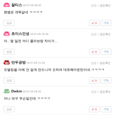
잘티스
26-07-08 09:50
신고
|
공감 확인
팬엠은 개똑같네 ㅋㅋㅋㅋ
답글
0
0
초이스인성
26-07-08 16:46
신고
|
공감 확인
아...몇 일전 어디 콜라보랑 차이가...
답글
0
0
만두공방
26-07-08 21:26
신고
|
공감 확인
모델링을 아예 안 닮게 만드니까 오히려 대유쾌마운틴이네.ㅋㅋㅋㅋ
답글
0
0
Dwkm
26-07-09 09:30
신고
|
공감 확인
아니 와꾸 무슨일인데 ㅋㅋㅋㅋ
답글
0
0