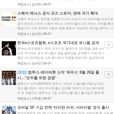
프레 모델 포토존 등 다채로운 행사가 진행된다. 유명 코스어 7인이 캐릭
게임뉴스 |
김규만
|
08-07
터로 변신해 이용자를 맞이하며, SNS 인증 시 추가 굿즈도 증정한다. 자
세한 정보는 공식 커뮤니티에서 확인 가능하다....
스퀘어 에닉스 공식 굿즈 스토어, 판매 국가 확대
스퀘어 에닉스가 한국을 포함한 아시아·오세아니아 10개국을 대상으로
공식 온라인 스토어 스퀘어 에닉스 스토어 플러스의 서비스 지역을 확대
했습니다. 이제 한국어 지원과 원화 결제가 가능하며 파이널 판타지, 니
어 등 주요 게임의 피규어, 굿즈를 구매할 수 있습니다. 신상품이 순차적
게임뉴스 |
김규만
|
08-07
으로 추가될 예정이며 이용자는 사이트에서 국가를 한국으로 설정해 이
용 가능합니다....
한국e스포츠협회, e스포츠 국가대표 유니폼 공개
2
한국e스포츠협회가 한국 도자기의 절제미와 강인함을 담은 e스
포츠 국가대표 공식 유니폼과 캡슐 컬렉션을 공개했다. 이번 유니
폼은 아시안게임 및 사전 행사에서 착용될 예정이며, 일상복으로
구성된 컬렉션은 오는 8월 28일부터 골스튜디오 공식 홈페이지
게임뉴스 |
김규만
|
08-07
와 무신사, 오프라인 매장에서 판매된다. 다만 아시안게임 결선에
서는 대회 규정에 따라 별도의 유니폼을 착용할 계획이다....
[종합]
컴투스-에이버튼 신작 '제우스' 8월 26일 출
8
시…"모두를 위한 경쟁"
컴투스가 신작 MMORPG '제우스: 오만의 신'을 8월 26일 낮 12시
정식 출시한다. 넥슨 부사장 출신 김대훤 대표가 이끄는 에이버튼
의 첫 작품이다. 컴투스는 7일 쇼케이스를 열고 출시일과 함께 핵
심 콘텐츠, 유료화 정책, 운영 방향을 공개했다. 캐릭터명 선점은
게임뉴스 |
이두현
|
08-07
8월 13일 오후 8시 시작한다. '제우스: 오만의 신'은 최고신 제우스
의 오만으로 균열이...
모바일 SF 기갑 전략 '타이탄 러쉬: 서바이벌' 정식 출시
엔조이게임은 7일 SF 기갑 전략 게임 ‘타이탄 러쉬: 서바이벌’을 구글 플