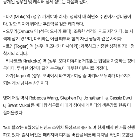
공개된 성우진 및 캐릭터 상세 정보는 다음과 같다.
- 마키(Maki) 역 (성우: 카게야마 리사): 정착지 내 최연소 주민이자 정비공이
다. 강한 의지와 뛰어난 추진력을 갖춘 캐릭터다.
- 오무라(Omura) 역 (성우: 오사카 료타): 조용한 성격의 지도 제작자다. 늘 사
색에 잠겨 있으며, 마키와는 어릴 때부터 함께 자란 쌍둥이 같은 사이다.
- 토겐(Togen) 역 (성우: 미즈나카 마사아키): 과묵하고 신중한 성격을 지닌 정
착지의 리더다.
- 키나코코(Kinakoko) 역 (성우: 오다 마유미): 거침없는 입담을 자랑하는 정비
공이다. 투박한 외견과 달리 누구보다 따뜻한 마음씨를 가졌다.
- 자가(Jaga) 역 (성우: 코바야시 타츠야): 여정 중 마키와 오무라가 마주치게
되는 개성 넘치는 상인이다.
영어 더빙 역시 Rebecca Wang, Stephen Fu, Jonathan Ha, Cassie Ewul
u, Brent Mukai 등 베테랑 성우들이 대거 참여해 캐릭터의 생동감을 한층 더
끌어올렸다.
'오비탈스'는 9월 3일 닌텐도 스위치 독점으로 출시되며 현재 예약 판매를 진행
하고 있다. 출시 버전은 패키지와 디지털 버전을 비롯해 디지털 특전이 포함된