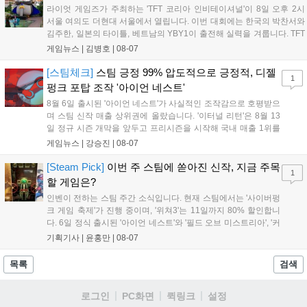
다. 오는 10월 필리핀 마닐라에서 총상금 11만 달러 규모의 제4회
라이엇 게임즈가 주최하는 'TFT 코리아 인비테이셔널'이 8일 오후 2시
FWC 그랜드 파이널이 개최될 예정이며, 위메이드커넥트는 이를
서울 여의도 더현대 서울에서 열립니다. 이번 대회에는 한국의 박찬서와
통해 커뮤니티 중심의 장기 성장 모델을 지속할 방침입니다....
김주한, 일본의 타이틀, 베트남의 YBY1이 출전해 실력을 겨룹니다. TFT
는 소속팀 없이 개인 자격으로 참가하는 독특한 대회 구조를 가지며, 누
게임뉴스 |
김병호
|
08-07
구나 참여 가능한 '소파에서 왕관까지'라는 철학을 실천하고 있습니다.
17일까지 이어지는 이번 행사는 신규 세트 체험과 공연 등 다양한 즐길
[스팀체크]
스팀 긍정 99% 압도적으로 긍정적, 디젤
1
거리를 제공하며, 이후 현대백화점 판교점에서도 행사가 이어질 예정입
펑크 포탑 조작 '아이언 네스트'
니다. 연말에는 라스베이거스 오픈이 개최됩니다....
8월 6일 출시된 '아이언 네스트'가 사실적인 조작감으로 호평받으
며 스팀 신작 매출 상위권에 올랐습니다. '이터널 리턴'은 8월 13
일 정규 시즌 개막을 앞두고 프리시즌을 시작해 국내 매출 1위를
기록했습니다. 25주년을 맞은 '고스트 리콘' 시리즈는 8월 6일 쇼
게임뉴스 |
강승진
|
08-07
케이스와 함께 대규모 할인을 진행하며 순위가 급상승했고, 신작
'마블 투혼: 파이팅 소울즈'와 레트로 수리 시뮬레이션 '리스토
[Steam Pick]
이번 주 스팀에 쏟아진 신작, 지금 주목
1
리'도 스팀에 정식 출시되었습니다....
할 게임은?
인벤이 전하는 스팀 주간 소식입니다. 현재 스팀에서는 '사이버펑
크 게임 축제'가 진행 중이며, '위쳐3'는 11일까지 80% 할인합니
다. 6일 정식 출시된 '아이언 네스트'와 '필드 오브 미스트리아', '커
세어 코브'가 호평받고 있습니다. 한편, 7일 출시된 '마블 투혼'은
기획기사 |
윤홍만
|
08-07
태그 시스템에 대한 호불호가 갈리며 복합적 평가를 기록 중입니
다. 유비소프트의 '고스트리콘: 와일드랜드'는 7년 만의 대규모 업
목록
검색
데이트 '라스트 라이츠'와 함께 95% 할인 중입니다....
로그인
PC화면
퀵링크
설정