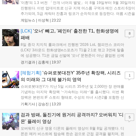
'이환'의 1.3 버전 「안개 너머의 별빛」이 8월 19일부터 9월 30일까지
진행된다. 이번 업데이트로 신규 지역 어스름 구역과 메인 스토리 6장이
추가되며, S급 캐릭터 잔홍과 링코가 순차적으로 등장한다. 여름 시즌을
맞아 비치발리볼, 수상 오토바이 등 다채로운 이벤트가 열리고, 캐릭터
게임뉴스 |
이성혁
|
23:22
렌더링 개선 및 랜덤 코스튬 등 편의성도 강화된다. 8월 11일까지 사용
가능한 교환 코드 3종이 제공되며, 상세 일정은 공식 채널을 통해 확인할
[LCK]
'오너' 빼고, '페인터' 출전한 T1, 한화생명에
8
수 있다....
패배
8일 종각 치지직 롤파크에서 진행된 '2026 LoL 챔피언스 코리아
(LCK)' 3라운드 한화생명e스포츠가 T1을 2:1로 꺾고 3연패 탈출
에 성공했다. T1은 금일 선발에 '오너' 문현준이 아닌 콜업된 신예
'페인터' 김은후를 투입했지만, 결국 1:2로 패배하고 말았다. T1은
경기결과 |
김홍제
|
19:37
'케리아'의 카밀이 좋은 플레이를 통해 한화생명 바텀 듀오의 점멸
을 빼냈다....
[체험기획]
'슈퍼로봇대전Y' 35주년 확장팩, 시리즈
1
의 미래와 그 대체 불가의 영역
슈퍼로봇대전Y가 지난 5일 시리즈 35주년 및 2,000만 장 판매를
기념하는 마지막 확장팩 ‘~가속하는 미래~’를 출시했다. 이번 확
장팩은 본편의 IF 스토리 형태로, 수성의 마녀 시즌2를 포함한 신
규 참전작과 크로스오버 합체기를 선보이며 작품을 완결 짓는다.
기획기사 |
강승진
|
13:20
기존 연출의 한계와 로봇 게임 시장의 어려움 속에서도 팬들이 원
하는 몰입감 있는 서사와 조합을 구현하며 시리즈의 미래를 향한
검과 방패, 돌진기에 원거리 공격까지? 오버워치 '디
5
새로운 가능성을 제시했다....
몬' 플레이 영상
오버워치 신규 영웅 디몬의 플레이 영상이 8월 8일 공개됐다. 디
몬은 메카 비스트에 탑승해 한손 검으로 근접 공격을 펼치며, 왼