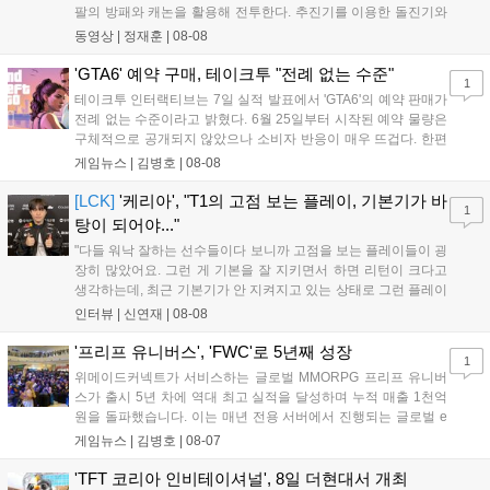
팔의 방패와 캐논을 활용해 전투한다. 추진기를 이용한 돌진기와
참격 형태의 궁극기를 보유했고, 메카 파괴 시 맨몸으로 기관총을
동영상 |
정재훈
|
08-08
사용하는 특징이 있다. 디몬은 오는 8월 12일 시작되는 시즌4 부
산의 영웅들 업데이트를 통해 정식 출시될 예정이다....
'GTA6' 예약 구매, 테이크투 "전례 없는 수준"
1
테이크투 인터랙티브는 7일 실적 발표에서 'GTA6'의 예약 판매가
전례 없는 수준이라고 밝혔다. 6월 25일부터 시작된 예약 물량은
구체적으로 공개되지 않았으나 소비자 반응이 매우 뜨겁다. 한편
11월 19일 PS5와 Xbox 시리즈 X|S로 정식 출시될 예정이며, 록
게임뉴스 |
김병호
|
08-08
스타 게임즈는 한국 시각 28일 오전 4시 넷플릭스를 통해 장편 영
상 'Grand Theft Auto VI: An Extended Look'을 최초 공개할 계획
[LCK]
'케리아', "T1의 고점 보는 플레이, 기본기가 바
1
이다....
탕이 되어야..."
"다들 워낙 잘하는 선수들이다 보니까 고점을 보는 플레이들이 굉
장히 많았어요. 그런 게 기본을 잘 지키면서 하면 리턴이 크다고
생각하는데, 최근 기본기가 안 지켜지고 있는 상태로 그런 플레이
를 추구하다 보니까 팀적으로 안 좋은 사고가 계속 많이 났던 것
인터뷰 |
신연재
|
08-08
같습니다." T1은 6일 서울 종로구 치지직 롤파크에서 열린 '2026
LoL 챔피언스 코리아(LCK)'...
'프리프 유니버스', 'FWC'로 5년째 성장
1
위메이드커넥트가 서비스하는 글로벌 MMORPG 프리프 유니버
스가 출시 5년 차에 역대 최고 실적을 달성하며 누적 매출 1천억
원을 돌파했습니다. 이는 매년 전용 서버에서 진행되는 글로벌 e
스포츠 대회 FWC의 영향이 큽니다. FWC는 이용자가 동일한 조
게임뉴스 |
김병호
|
08-07
건에서 시즌을 함께 즐기는 구조로, 올해 4월 시작된 FWC 2026
은 전년 대비 매출과 이용자 지표가 대폭 상승하는 성과를 냈습니
'TFT 코리아 인비테이셔널', 8일 더현대서 개최