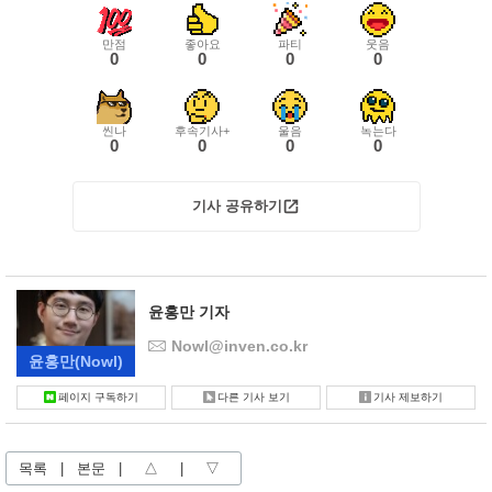
만점
좋아요
파티
웃음
0
0
0
0
씬나
후속기사+
울음
녹는다
0
0
0
0
기사 공유하기
윤홍만 기자
Nowl@inven.co.kr
윤홍만
(Nowl)
페이지 구독하기
다른 기사 보기
기사 제보하기
목록
|
본문
|
△
|
▽