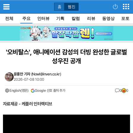
홈
웹진
전체
주요
인터뷰
기획
칼럼
리뷰
동영상
포토
'오비탈스', 애니메이션 감성의 더빙 완성한 글로벌
성우진 공개
윤홍만 기자
(
Nowl@inven.co.kr
)
2026-07-08 10:00
English(영문)
Google 선호 출처 추가
0
0
자료제공 - 케플러 인터랙티브