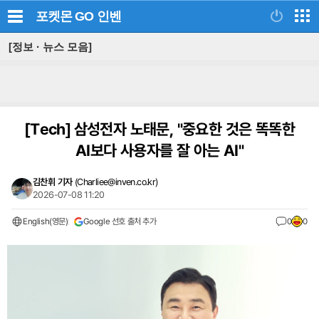
포켓몬 GO
인벤
[정보 · 뉴스 모음]
[Tech]
삼성전자 노태문, "중요한 것은 똑똑한
AI보다 사용자를 잘 아는 AI"
김찬휘 기자
(
Charliee@inven.co.kr
)
2026-07-08 11:20
English(영문)
Google 선호 출처 추가
0
0