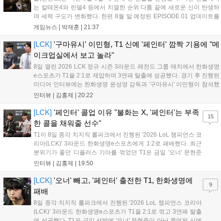
는 칼테온4와 린델4 등에서 치열한 순위 다툼 끝에 새로운 신이 탄생하
며 세력 구도가 변화했다. 한편 8월 말 예정된 EPISODE 01 업데이트를
통해 월드 콘텐츠가 추가될 예정이며, 이를 통해 추후 주신 및 절대신에
게임뉴스 |
박재훈
|
21:37
대한 정보가 공개될 것으로 기대된다. 서버별 입지 확보를 위한 경쟁은
더욱 가속화될 전망이다....
[LCK]
'구마유시' 이민형, T1 신예 '페인터' 깜짝 기용에 "메
이크업실에서 보고 놀라"
8일 열린 2026 LCK 정규 시즌 3라운드 레전드 그룹 매치에서 한화생명
e스포츠가 T1을 2:1로 제압하며 3연패 탈출에 성공했다. 경기 후 진행된
미디어 인터뷰에는 한화생명 윤성영 감독과 '구마유시' 이민형이 참석했
다. 먼저 승리 소감에 대해 윤성영 감독은 "오랜만에 승리해 기분이 좋고,
인터뷰 |
김홍제
|
20:22
남은 경기도 잘 준비하겠다"고 밝혔으며, '구마유시' 역시 "3...
[LCK]
'페인터' 콜업 이유 "불화는 X, '페인터'는 부족
15
한 콜을 채워줄 선수"
T1이 8일 종각 치지직 롤파크에서 진행된 '2026 LoL 챔피언스 코
리아(LCK)' 3라운드 한화생명e스포츠에게 1:2로 패배했다. 최근
분위기가 좋던 디플러스 기아를 꺾었던 T1은 금일 '오너' 문현준
을 빼고 신예 '페인터' 김은후를 투입시키는 강수를 뒀으나 결국
인터뷰 |
김홍제
|
19:50
아쉬운 결과를 맞이하게 됐다. 이하 T1 임재현 감독대행과 '페이
즈' 김수환의 인터뷰 내...
[LCK]
'오너' 빼고, '페인터' 출전한 T1, 한화생명에
9
패배
8일 종각 치지직 롤파크에서 진행된 '2026 LoL 챔피언스 코리아
(LCK)' 3라운드 한화생명e스포츠가 T1을 2:1로 꺾고 3연패 탈출
에 성공했다. T1은 금일 선발에 '오너' 문현준이 아닌 콜업된 신예