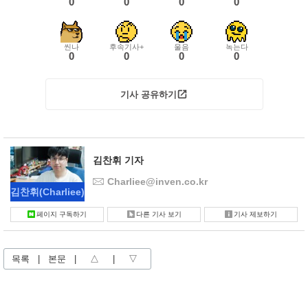
0
0
0
0
씬나
후속기사+
울음
녹는다
0
0
0
0
기사 공유하기
김찬휘 기자
Charliee@inven.co.kr
김찬휘
(Charliee)
페이지 구독하기
다른 기사 보기
기사 제보하기
목록
|
본문
|
△
|
▽