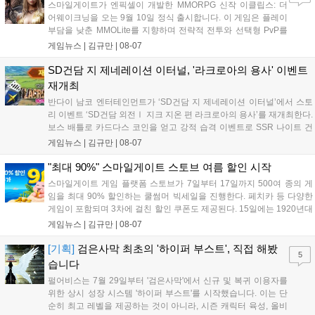
스마일게이트가 엔픽셀이 개발한 MMORPG 신작 이클립스: 더
어웨이크닝을 오는 9월 10일 정식 출시합니다. 이 게임은 플레이
부담을 낮춘 MMOLite를 지향하며 전략적 전투와 선택형 PvP를
특징으로 합니다. 현재 공식 홈페이지와 앱 마켓에서 사전등록을
게임뉴스 |
김규만
|
08-07
진행 중이며 참여자에게는 초월 소환권 등 다양한 보상을 제공합
니다. 또한 카카오톡 채널 추가 시 주차별 스페셜 쿠폰과 한정 스
SD건담 지 제네레이션 이터널, '라크로아의 용사' 이벤트
킨, 경품 이벤트 등 풍성한 혜택을 마련해 이용자들의 기대를 모
재개최
으고 있습니다....
반다이 남코 엔터테인먼트가 ‘SD건담 지 제네레이션 이터널’에서 스토
리 이벤트 ‘SD건담 외전Ⅰ 지크 지온 편 라크로아의 용사’를 재개최한다.
보스 배틀로 카드다스 코인을 얻고 강적 습격 이벤트로 SSR 나이트 건
담을 획득할 수 있다. 로그인 보너스로 최대 다이아 3,000개를 지급하며,
게임뉴스 |
김규만
|
08-07
8월 31일까지 실물대 유니콘 건담 입상 피날레를 기념해 SSR 유닛을 전
원 증정한다. 또한 9월 30일까지 공식 유튜브에서 특별 프로그램을 시청
"최대 90%" 스마일게이트 스토브 여름 할인 시작
할 수 있다....
스마일게이트 게임 플랫폼 스토브가 7일부터 17일까지 500여 종의 게
임을 최대 90% 할인하는 쿨썸머 빅세일을 진행한다. 페치카 등 다양한
게임이 포함되며 3차에 걸친 할인 쿠폰도 제공된다. 15일에는 1920년대
경성 배경의 신작 그날의 신문이 출시되며, 15일부터 17일까지는 국내
게임뉴스 |
김규만
|
08-07
개발사 게임을 위한 시크릿 쿠폰도 추가 발행될 예정이다. 자세한 내용
은 공식 페이지에서 확인 가능하다....
[기획]
검은사막 최초의 '하이퍼 부스트', 직접 해봤
5
습니다
펄어비스는 7월 29일부터 '검은사막'에서 신규 및 복귀 이용자를
위한 상시 성장 시스템 '하이퍼 부스트'를 시작했습니다. 이는 단
순히 최고 레벨을 제공하는 것이 아니라, 시즌 캐릭터 육성, 올비