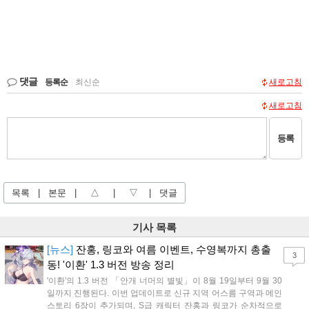
댓글
등록순
|
최신순
새로고침
새로고침
등록
목록
|
본문
|
△
|
▽
|
댓글
기사 목록
[뉴스]
잔홍, 링코와 여름 이벤트, 수영복까지 총출
3
동! '이환' 1.3 버전 방송 정리
'이환'의 1.3 버전 「안개 너머의 별빛」이 8월 19일부터 9월 30
일까지 진행된다. 이번 업데이트로 신규 지역 어스름 구역과 메인
스토리 6장이 추가되며, S급 캐릭터 잔홍과 링코가 순차적으로