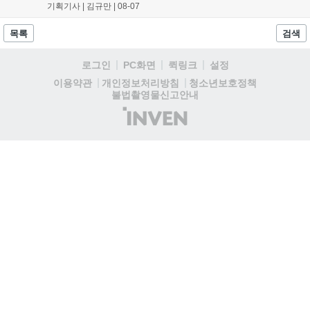
아 아카데미 수료, 아침의 나라 설화 진행 등 4단계 과정을 통해
기획기사 |
김규만
|
08-07
게임에 적응하며 공방합 750을 목표로 성장하는 구조입니다. 이
용자는 과제를 완수하며 동(V) 투발라 장비와 검은별 무기, 카라
목록
검색
자드 장신구 등을 획득해 주요 콘텐츠에 진입할 수 있습니다....
로그인
PC화면
퀵링크
설정
청소년보호정책
이용약관
개인정보처리방침
불법촬영물신고안내
(주)
인
벤