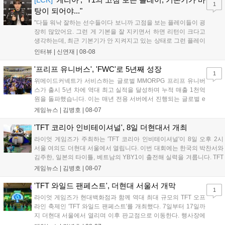
1
이다....
탕이 되어야..."
"다들 워낙 잘하는 선수들이다 보니까 고점을 보는 플레이들이 굉
장히 많았어요. 그런 게 기본을 잘 지키면서 하면 리턴이 크다고
생각하는데, 최근 기본기가 안 지켜지고 있는 상태로 그런 플레이
를 추구하다 보니까 팀적으로 안 좋은 사고가 계속 많이 났던 것
인터뷰 |
신연재
|
08-08
같습니다." T1은 6일 서울 종로구 치지직 롤파크에서 열린 '2026
LoL 챔피언스 코리아(LCK)'...
'프리프 유니버스', 'FWC'로 5년째 성장
1
위메이드커넥트가 서비스하는 글로벌 MMORPG 프리프 유니버
스가 출시 5년 차에 역대 최고 실적을 달성하며 누적 매출 1천억
원을 돌파했습니다. 이는 매년 전용 서버에서 진행되는 글로벌 e
스포츠 대회 FWC의 영향이 큽니다. FWC는 이용자가 동일한 조
게임뉴스 |
김병호
|
08-07
건에서 시즌을 함께 즐기는 구조로, 올해 4월 시작된 FWC 2026
은 전년 대비 매출과 이용자 지표가 대폭 상승하는 성과를 냈습니
'TFT 코리아 인비테이셔널', 8일 더현대서 개최
다. 오는 10월 필리핀 마닐라에서 총상금 11만 달러 규모의 제4회
라이엇 게임즈가 주최하는 'TFT 코리아 인비테이셔널'이 8일 오후 2시
FWC 그랜드 파이널이 개최될 예정이며, 위메이드커넥트는 이를
서울 여의도 더현대 서울에서 열립니다. 이번 대회에는 한국의 박찬서와
통해 커뮤니티 중심의 장기 성장 모델을 지속할 방침입니다....
김주한, 일본의 타이틀, 베트남의 YBY1이 출전해 실력을 겨룹니다. TFT
는 소속팀 없이 개인 자격으로 참가하는 독특한 대회 구조를 가지며, 누
게임뉴스 |
김병호
|
08-07
구나 참여 가능한 '소파에서 왕관까지'라는 철학을 실천하고 있습니다.
17일까지 이어지는 이번 행사는 신규 세트 체험과 공연 등 다양한 즐길
'TFT 와일드 팬페스트', 더현대 서울서 개막
1
거리를 제공하며, 이후 현대백화점 판교점에서도 행사가 이어질 예정입
라이엇 게임즈가 현대백화점과 함께 역대 최대 규모의 TFT 오프
니다. 연말에는 라스베이거스 오픈이 개최됩니다....
라인 축제인 'TFT 와일드 팬페스트'를 개최했다. 7일부터 17일까
지 더현대 서울에서 열리며 이후 판교점으로 이동한다. 행사장에
는 체험, 스페셜, 무대 존이 마련됐으며 8일 오후 2시 인비테이셔