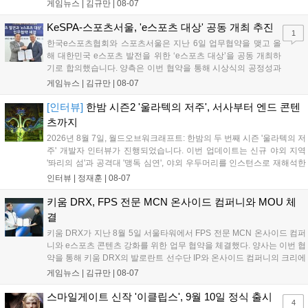
‘JALECO ARCADE COLLECTION’ 시리즈의 미공개 작품 12종을 최초
게임뉴스 |
김규만
|
08-07
공개하며, ‘다함께 쿠키요미. 월드 한국 Ver.’ 등 다양한 인디 게임을 선보
입니다. 시연 참여 관람객에게는 선착순으로 특별 굿즈를 증정하며, 인
KeSPA-스포츠서울, 'e스포츠 대상' 공동 개최 추진
1
디 게임 생태계 활성화와 신규 타이틀 반응 확인을 목표로 합니다....
한국e스포츠협회와 스포츠서울은 지난 6일 업무협약을 맺고 올
해 대한민국 e스포츠 발전을 위한 ‘e스포츠 대상’을 공동 개최하
기로 합의했습니다. 양측은 이번 협약을 통해 시상식의 공정성과
전문성을 강화하고 MZ세대를 겨냥한 미디어 영향력을 확대해 e
게임뉴스 |
김규만
|
08-07
스포츠 전 종목을 아우르는 대표 연례 행사로 육성할 계획입니다.
김영만 회장은 10년 만에 재추진되는 이번 시상식이 e스포츠의
[인터뷰]
한밤 시즌2 '울라텍의 저주', 서사부터 엔드 콘텐
성과와 가치를 널리 알리는 권위 있는 행사가 되도록 노력하겠다
츠까지
고 밝혔습니다....
2026년 8월 7일, 월드오브워크래프트: 한밤의 두 번째 시즌 '울라텍의 저
주' 개발자 인터뷰가 진행되었습니다. 이번 업데이트는 신규 야외 지역
'똬리의 섬'과 공격대 '맹독 심연', 야외 우두머리를 인스턴스로 재해석한
'소굴'을 포함합니다. 개발진은 하우징 시스템 개선 및 신화+ 던전 로테이
인터뷰 |
정재훈
|
08-07
션, 공격대 보상 강화 등을 예고하며, 한국 팬들의 열정적인 성원에 감사
를 표했습니다....
키움 DRX, FPS 전문 MCN 온사이드 컴퍼니와 MOU 체
결
키움 DRX가 지난 8월 5일 서울타워에서 FPS 전문 MCN 온사이드 컴퍼
니와 e스포츠 콘텐츠 강화를 위한 업무 협약을 체결했다. 양사는 이번 협
약을 통해 키움 DRX의 발로란트 선수단 IP와 온사이드 컴퍼니의 크리에
이터 네트워크를 결합하여 정규 및 특별 콘텐츠를 공동 기획한다. 또한
게임뉴스 |
김규만
|
08-07
디지털 콘텐츠 제작을 넘어 팬들이 직접 참여하는 오프라인 행사 등 온·
오프라인 연계 프로그램을 순차적으로 선보이며 e스포츠 생태계 확장에
스마일게이트 신작 '이클립스', 9월 10일 정식 출시
4
나설 계획이다....