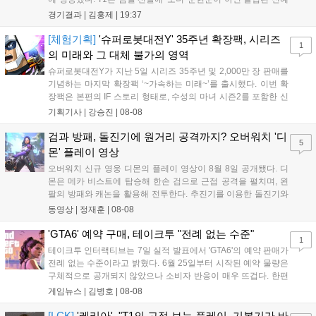
'페인터' 김은후를 투입했지만, 결국 1:2로 패배하고 말았다. T1은
경기결과 |
김홍제
|
19:37
'케리아'의 카밀이 좋은 플레이를 통해 한화생명 바텀 듀오의 점멸
을 빼냈다....
[체험기획]
'슈퍼로봇대전Y' 35주년 확장팩, 시리즈
1
의 미래와 그 대체 불가의 영역
슈퍼로봇대전Y가 지난 5일 시리즈 35주년 및 2,000만 장 판매를
기념하는 마지막 확장팩 ‘~가속하는 미래~’를 출시했다. 이번 확
장팩은 본편의 IF 스토리 형태로, 수성의 마녀 시즌2를 포함한 신
규 참전작과 크로스오버 합체기를 선보이며 작품을 완결 짓는다.
기획기사 |
강승진
|
08-08
기존 연출의 한계와 로봇 게임 시장의 어려움 속에서도 팬들이 원
하는 몰입감 있는 서사와 조합을 구현하며 시리즈의 미래를 향한
검과 방패, 돌진기에 원거리 공격까지? 오버워치 '디
5
새로운 가능성을 제시했다....
몬' 플레이 영상
오버워치 신규 영웅 디몬의 플레이 영상이 8월 8일 공개됐다. 디
몬은 메카 비스트에 탑승해 한손 검으로 근접 공격을 펼치며, 왼
팔의 방패와 캐논을 활용해 전투한다. 추진기를 이용한 돌진기와
참격 형태의 궁극기를 보유했고, 메카 파괴 시 맨몸으로 기관총을
동영상 |
정재훈
|
08-08
사용하는 특징이 있다. 디몬은 오는 8월 12일 시작되는 시즌4 부
산의 영웅들 업데이트를 통해 정식 출시될 예정이다....
'GTA6' 예약 구매, 테이크투 "전례 없는 수준"
1
테이크투 인터랙티브는 7일 실적 발표에서 'GTA6'의 예약 판매가
전례 없는 수준이라고 밝혔다. 6월 25일부터 시작된 예약 물량은
구체적으로 공개되지 않았으나 소비자 반응이 매우 뜨겁다. 한편
11월 19일 PS5와 Xbox 시리즈 X|S로 정식 출시될 예정이며, 록
게임뉴스 |
김병호
|
08-08
스타 게임즈는 한국 시각 28일 오전 4시 넷플릭스를 통해 장편 영
상 'Grand Theft Auto VI: An Extended Look'을 최초 공개할 계획
[LCK]
'케리아', "T1의 고점 보는 플레이, 기본기가 바