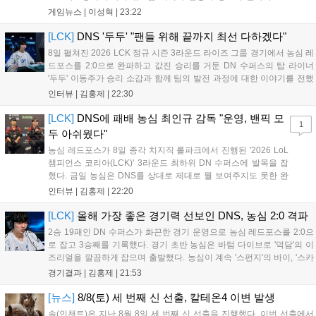
등장한다. 여름 시즌을 맞아 비치발리볼, 수상 오토바이 등 다채
게임뉴스 |
이성혁
|
23:22
로운 이벤트가 열리고, 캐릭터 렌더링 개선 및 랜덤 코스튬 등 편
의성도 강화된다. 8월 11일까지 사용 가능한 교환 코드 3종이 제
[LCK]
DNS '두두' "팬들 위해 끝까지 최선 다하겠다"
공되며, 상세 일정은 공식 채널을 통해 확인할 수 있다....
8일 펼쳐진 2026 LCK 정규 시즌 3라운드 라이즈 그룹 경기에서 농심 레
드포스를 2:0으로 완파하고 값진 승리를 거둔 DN 수퍼스의 탑 라이너
'두두' 이동주가 승리 소감과 함께 팀의 발전 과정에 대한 이야기를 전했
다. 먼저 오랜만의 2:0 완승에 대해 '두두'는 "진짜 오랜만에 거둔 2:0 승
인터뷰 |
김홍제
|
22:30
리라 기쁘다. 특히 불리했던 1세트를 역전승으로 이끌어내...
[LCK]
DNS에 패배 농심 최인규 감독 "운영, 밴픽 모
1
두 아쉬웠다"
농심 레드포스가 8일 종각 치지직 롤파크에서 진행된 '2026 LoL
챔피언스 코리아(LCK)' 3라운드 최하위 DN 수퍼스에 발목을 잡
혔다. 금일 농심은 DNS를 상대로 제대로 뭘 보여주지도 못한 완
패를 당하고 말았다. 이하 농심 레드포스 최인규 감독과 '리헨즈'
인터뷰 |
김홍제
|
22:20
손시우의 인터뷰 전문이다. Q. 금일 DNS에 0:2로 패배했는데? 최
인규 감독 : 모든 경...
[LCK]
올해 가장 좋은 경기력 선보인 DNS, 농심 2:0 격파
2승 19패인 DN 수퍼스가 화끈한 경기 운영으로 농심 레드포스를 2:0으
로 잡고 3승째를 기록했다. 경기 초반 농심은 바텀 다이브로 '덕담'의 이
즈리얼을 깔끔하게 잡으며 출발했다. 농심이 계속 '스펀지'의 바이, '스카
웃'의 신드라가 맹활약하며 초반부터 잡은 주도권을 계속 잘 굴렸다.
경기결과 |
김홍제
|
21:53
DNS는 불리하지만 골드 차이는 크게 벌어지지 않으며 잘 따라가고 있
었...
[뉴스]
8/8(토) 세 번째 신 선출, 칼테온4 이변 발생
솔(인챈트)은 지난 8월 8일 세 번째 신 선출을 진행했다. 이번 선출에서