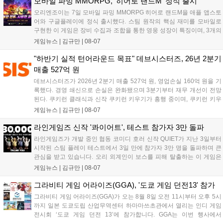
모바일 파밍 MMORPG, '히어로 랜드M' 정식 출시
오리엔조이는 7일 모바일 파밍 MMORPG 히어로 랜드M을 애플 앱스토
어와 구글플레이에 정식 출시했다. 스팀 원작의 핵심 재미를 모바일로
구현한 이 게임은 장비 수집과 조합을 통한 영웅 성장이 특징이며, 3개의
무기 스킬을 활용한 전략적 전투와 길드전 등 다양한 콘텐츠를 제공한
게임뉴스 |
김규만
|
08-07
다. 정식 출시를 기념해 사전예약자 50만 명 달성 보상을 포함한 다양한
혜택을 지급하며, 상세 내용은 공식 라운지에서 확인할 수 있다. 이용자
"하반기 실적 턴어라운드 목표" 데브시스터즈, 26년 2분기
는 게임 접속 및 주요 콘텐츠 플레이를 통해 성장을 지원받을 수 있다....
매출 527억 원
데브시스터즈가 2026년 2분기 매출 527억 원, 영업손실 160억 원을 기
록했다. 경영 쇄신으로 손실은 완화됐으며 3분기부터 재무 개선이 전망
된다. 쿠키런 클래식과 신작 쿠키런 키우기가 흥행 중이며, 쿠키런 키우
기는 13일 첫 업데이트를 시작으로 2주 간격의 콘텐츠를 제공한다. 또한
게임뉴스 |
김규만
|
08-07
9월 미국 로블록스 개발자 컨퍼런스에 참여해 IP 생태계를 확장할 계획
이다. 회사는 비용 효율화와 신작 흥행을 통해 하반기 실적 턴어라운드
라인게임즈 신작 '콰이어트', 테스트 참가자 3만 돌파
를 이끌 방침이다....
라인게임즈가 개발 중인 협동 코미디 호러 신작 QUIET가 지난 3일부터
시작된 스팀 플레이 테스트에서 3일 만에 참가자 3만 명을 돌파하며 큰
관심을 받고 있습니다. 오리 외계인이 보스를 피해 탈출하는 이 게임은
최대 4인 협동을 지원하며, 소음 관리와 물리 법칙을 활용한 전략적 플레
게임뉴스 |
김규만
|
08-07
이가 핵심입니다. 라인게임즈는 수집된 이용자 피드백을 반영해 게임성
을 개선 중이며, 상세 정보는 스팀 페이지에서 확인 가능합니다....
그라비티 게임 어라이즈(GGA), '도쿄 게임 던전13' 참가
그라비티 게임 어라이즈(GGA)가 오는 8월 8일 오전 11시부터 오후 5시
까지 일본 도쿄도립 산업무역센터 하마마쓰초관에서 열리는 인디 게임
전시회 ‘도쿄 게임 던전 13’에 참가합니다. GGA는 이번 행사에서