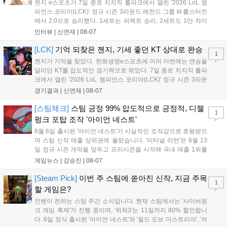
젠지 e스포츠가 7일 종로 치지직 롤파크에서 열린 '2026 LoL 챔
피언스 코리아(LCK)' 정규 시즌 3라운드 레전드 그룹 kt 롤스터전
에서 2:0으로 승리했다. 1세트는 퍼펙트 승리, 2세트도 1만 차이
를 벌리며 25분 만에 승리하면서 말 그대로 압도적인 경기력을 선
인터뷰 |
신연재
|
08-07
보였다. '룰러' 박재혁은 1세트 코그모, 2세트 이즈리얼로 맹활약
하며 POM에 선정됐...
[LCK]
기억 되찾은 젠지, 기세 좋던 KT 상대로 완승
1
젠지가 기억을 찾았다. 한화생명e스포츠에 이어 이번에는 연승을
달리던 KT를 압도적인 경기력으로 꺾었다. 7일 종로 치지직 롤파
크에서 열린 '2026 LoL 챔피언스 코리아(LCK)' 정규 시즌 3라운
드 레전드 그룹, kt 롤스터와 젠지 e스포츠의 대결에서 젠지가 압
경기결과 |
신연재
|
08-07
승을 거뒀다. 개막주까지만 해도 급격하게 흔들리던 젠지였지만,
기억을 되찾기라도 한 듯 1,...
[스팀체크]
스팀 긍정 99% 압도적으로 긍정적, 디젤
1
펑크 포탑 조작 '아이언 네스트'
8월 6일 출시된 '아이언 네스트'가 사실적인 조작감으로 호평받으
며 스팀 신작 매출 상위권에 올랐습니다. '이터널 리턴'은 8월 13
일 정규 시즌 개막을 앞두고 프리시즌을 시작해 국내 매출 1위를
기록했습니다. 25주년을 맞은 '고스트 리콘' 시리즈는 8월 6일 쇼
게임뉴스 |
강승진
|
08-07
케이스와 함께 대규모 할인을 진행하며 순위가 급상승했고, 신작
'마블 투혼: 파이팅 소울즈'와 레트로 수리 시뮬레이션 '리스토
[Steam Pick]
이번 주 스팀에 쏟아진 신작, 지금 주목
1
리'도 스팀에 정식 출시되었습니다....
할 게임은?
인벤이 전하는 스팀 주간 소식입니다. 현재 스팀에서는 '사이버펑
크 게임 축제'가 진행 중이며, '위쳐3'는 11일까지 80% 할인합니
다. 6일 정식 출시된 '아이언 네스트'와 '필드 오브 미스트리아', '커