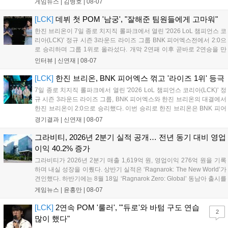
게임뉴스 |
김병호
|
08-07
널, 15일 오후 2시 스트리머 매치, 17일 오후 7시 30분 QWER 공
연 등 다채로운 일정이 준비되어 있다. 사전 예약은 조기 마감될
[LCK]
데뷔 첫 POM '남궁', "잘해준 팀원들에게 고마워"
만큼 큰 인기를 끌고 있다....
한진 브리온이 7일 종로 치지직 롤파크에서 열린 '2026 LoL 챔피언스 코
리아(LCK)' 정규 시즌 3라운드 라이즈 그룹 BNK 피어엑스전에서 2:0으
로 승리하며 그룹 1위로 올라섰다. 개막 2연패 이후 곧바로 2연승을 만
들어내면서 이어질 4라운드에 대한 기대감을 올렸다. 다음은 이날 데뷔
인터뷰 |
신연재
|
08-07
첫 POM을 수상한 '남궁' 남궁성훈의 POM 인터뷰 전문이다....
[LCK]
한진 브리온, BNK 피어엑스 꺾고 '라이즈 1위' 등극
7일 종로 치지직 롤파크에서 열린 '2026 LoL 챔피언스 코리아(LCK)' 정
규 시즌 3라운드 라이즈 그룹, BNK 피어엑스와 한진 브리온의 대결에서
한진 브리온이 2:0으로 승리했다. 이번 승리로 한진 브리온은 BNK 피어
엑스를 제치고 라이즈 그룹 1위로 올라섰다. 1세트, 한진 브리온이 '로머'
경기결과 |
신연재
|
08-07
조우진의 로크를 중심으로 게임을 유리하게 풀어갔다. '...
그라비티, 2026년 2분기 실적 공개… 전년 동기 대비 영업
이익 40.2% 증가
그라비티가 2026년 2분기 매출 1,619억 원, 영업이익 276억 원을 기록
하며 내실 성장을 이뤘다. 상반기 실적은 ‘Ragnarok: The New World’가
견인했다. 하반기에는 8월 18일 ‘Ragnarok Zero: Global’ 동남아 출시를
시작으로 9월 3일 ‘달려라 헤베레케 EX’, 9월 22일 ‘갈바테인’ 등 다양한
게임뉴스 |
윤홍만
|
08-07
신작을 선보인다. 4분기에는 ‘쟈레코 아케이드 콜렉션’과 ‘라이트 오디세
이’ 출시가 예정돼 있으며, 2027년에는 ‘Ragnarok 3’ 등 대작을 글로벌
[LCK]
2연속 POM '룰러', "'듀로'와 바텀 구도 연습
2
출시할 계획이다. 그라비티는 조인트벤처 설립과 라그나로크 에코 시스
많이 했다"
템 구축을 통해 신성장 동력을 확보할 방침이다....