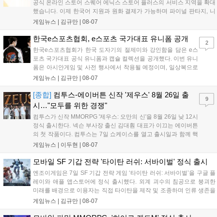
공식 온라인 스토어 스퀘어 에닉스 스토어 플러스의 서비스 지역을 확대
했습니다. 이제 한국어 지원과 원화 결제가 가능하며 파이널 판타지, 니
어 등 주요 게임의 피규어, 굿즈를 구매할 수 있습니다. 신상품이 순차적
게임뉴스 |
김규만
|
08-07
으로 추가될 예정이며 이용자는 사이트에서 국가를 한국으로 설정해 이
용 가능합니다....
한국e스포츠협회, e스포츠 국가대표 유니폼 공개
2
한국e스포츠협회가 한국 도자기의 절제미와 강인함을 담은 e스
포츠 국가대표 공식 유니폼과 캡슐 컬렉션을 공개했다. 이번 유니
폼은 아시안게임 및 사전 행사에서 착용될 예정이며, 일상복으로
구성된 컬렉션은 오는 8월 28일부터 골스튜디오 공식 홈페이지
게임뉴스 |
김규만
|
08-07
와 무신사, 오프라인 매장에서 판매된다. 다만 아시안게임 결선에
서는 대회 규정에 따라 별도의 유니폼을 착용할 계획이다....
[종합]
컴투스-에이버튼 신작 '제우스' 8월 26일 출
9
시…"모두를 위한 경쟁"
컴투스가 신작 MMORPG '제우스: 오만의 신'을 8월 26일 낮 12시
정식 출시한다. 넥슨 부사장 출신 김대훤 대표가 이끄는 에이버튼
의 첫 작품이다. 컴투스는 7일 쇼케이스를 열고 출시일과 함께 핵
심 콘텐츠, 유료화 정책, 운영 방향을 공개했다. 캐릭터명 선점은
게임뉴스 |
이두현
|
08-07
8월 13일 오후 8시 시작한다. '제우스: 오만의 신'은 최고신 제우스
의 오만으로 균열이...
모바일 SF 기갑 전략 '타이탄 러쉬: 서바이벌' 정식 출시
엔조이게임은 7일 SF 기갑 전략 게임 ‘타이탄 러쉬: 서바이벌’을 구글 플
레이와 애플 앱스토어에 정식 출시했다. 외계 괴수의 침공으로 붕괴한
미래를 배경으로 이용자는 직접 타이탄을 제작 및 조종하며 인류 생존을
위한 전투를 펼친다. 지휘관 모집, 피난처 운영, 연맹 협동 콘텐츠가 특징
게임뉴스 |
김규만
|
08-07
이며 출시를 기념해 접속 시 영웅 경험치와 다이아몬드 등 다양한 성장
지원 보상을 제공한다. 상세 내용은 공식 커뮤니티에서 확인 가능하다....