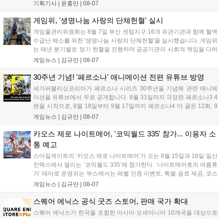
세어 코브'가 호평받고 있습니다. 한편, 7일 출시된 '마블 투혼'은
기획기사 |
윤홍만
|
08-07
태그 시스템에 대한 호불호가 갈리며 복합적 평가를 기록 중입니
다. 유비소프트의 '고스트리콘: 와일드랜드'는 7년 만의 대규모 업
게임위, '생명나눔 사랑의 단체헌혈' 실시
데이트 '라스트 라이츠'와 함께 95% 할인 중입니다....
게임물관리위원회는 8월 7일 부산 센텀지구 16개 유관기관과 함께 혈액
수급난 해소를 위한 '생명나눔 사랑의 단체헌혈'을 실시했습니다. 게임위
는 매년 분기별로 정기 헌혈을 진행하며 공공기관의 사회적 책임을 다하
고 있으며, 이번 행사에는 영화진흥위원회 등 14개 기관 임직원이 동참
게임뉴스 |
김규만
|
08-07
해 생명 나눔을 실천했습니다. 서태건 위원장은 이웃의 생명을 지키는
따뜻한 실천에 참여한 모든 임직원에게 감사의 뜻을 전하며 헌혈 문화
30주년 기념! '페르소나' 애니메이션 전편 유튜브 방영
확산에 앞장섰습니다....
세가퍼블리싱코리아가 페르소나 시리즈 30주년을 기념해 관련 애니메
이션을 유튜브에서 무료 공개합니다. 8월 31일까지 극장판 페르소나3 4
편을 시작으로, 8월 18일부터 9월 17일까지 페르소나4 더 골든 12화, 9
월 15일부터 10월 14일까지 페르소나5 시리즈가 순차 공개됩니다. 또한
게임뉴스 |
김규만
|
08-07
8월 16일까지 SNS를 통해 축하 메시지를 모집하며, 선정된 내용은 기념
영상 및 대형 전광판에 소개될 예정입니다....
카오스 제로 나이트메어, '코믹월드 335' 참가... 이용자 소
통 예고
스마일게이트의 ‘카오스 제로 나이트메어’가 오는 8월 15일과 16일 일산
킨텍스에서 열리는 ‘코믹월드 335’에 참가한다. ‘나이트메어호의 여름휴
가’ 테마로 운영되는 부스에서는 레벨 인증 이벤트, 특별 음료 제공, 코스
프레 모델 포토존 등 다채로운 행사가 진행된다. 유명 코스어 7인이 캐릭
게임뉴스 |
김규만
|
08-07
터로 변신해 이용자를 맞이하며, SNS 인증 시 추가 굿즈도 증정한다. 자
세한 정보는 공식 커뮤니티에서 확인 가능하다....
스퀘어 에닉스 공식 굿즈 스토어, 판매 국가 확대
스퀘어 에닉스가 한국을 포함한 아시아·오세아니아 10개국을 대상으로