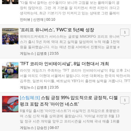
"다들 워낙 잘하는 선수들이다 보니까 고점을 보는 플레이들이 굉
장히 많았어요. 그런 게 기본을 잘 지키면서 하면 리턴이 크다고
생각하는데, 최근 기본기가 안 지켜지고 있는 상태로 그런 플레이
를 추구하다 보니까 팀적으로 안 좋은 사고가 계속 많이 났던 것
인터뷰 |
신연재
|
00:10
같습니다." T1은 6일 서울 종로구 치지직 롤파크에서 열린 '2026
LoL 챔피언스 코리아(LCK)'...
'프리프 유니버스', 'FWC'로 5년째 성장
1
위메이드커넥트가 서비스하는 글로벌 MMORPG 프리프 유니버
스가 출시 5년 차에 역대 최고 실적을 달성하며 누적 매출 1천억
원을 돌파했습니다. 이는 매년 전용 서버에서 진행되는 글로벌 e
스포츠 대회 FWC의 영향이 큽니다. FWC는 이용자가 동일한 조
게임뉴스 |
김병호
|
23:55
건에서 시즌을 함께 즐기는 구조로, 올해 4월 시작된 FWC 2026
은 전년 대비 매출과 이용자 지표가 대폭 상승하는 성과를 냈습니
'TFT 코리아 인비테이셔널', 8일 더현대서 개최
다. 오는 10월 필리핀 마닐라에서 총상금 11만 달러 규모의 제4회
라이엇 게임즈가 주최하는 'TFT 코리아 인비테이셔널'이 8일 오후 2시
FWC 그랜드 파이널이 개최될 예정이며, 위메이드커넥트는 이를
서울 여의도 더현대 서울에서 열립니다. 이번 대회에는 한국의 박찬서와
통해 커뮤니티 중심의 장기 성장 모델을 지속할 방침입니다....
김주한, 일본의 타이틀, 베트남의 YBY1이 출전해 실력을 겨룹니다. TFT
는 소속팀 없이 개인 자격으로 참가하는 독특한 대회 구조를 가지며, 누
게임뉴스 |
김병호
|
23:35
구나 참여 가능한 '소파에서 왕관까지'라는 철학을 실천하고 있습니다.
17일까지 이어지는 이번 행사는 신규 세트 체험과 공연 등 다양한 즐길
[스팀체크]
스팀 긍정 99% 압도적으로 긍정적, 디젤
1
거리를 제공하며, 이후 현대백화점 판교점에서도 행사가 이어질 예정입
펑크 포탑 조작 '아이언 네스트'
니다. 연말에는 라스베이거스 오픈이 개최됩니다....
8월 6일 출시된 '아이언 네스트'가 사실적인 조작감으로 호평받으
며 스팀 신작 매출 상위권에 올랐습니다. '이터널 리턴'은 8월 13
일 정규 시즌 개막을 앞두고 프리시즌을 시작해 국내 매출 1위를
기록했습니다. 25주년을 맞은 '고스트 리콘' 시리즈는 8월 6일 쇼
게임뉴스 |
강승진
|
08-07