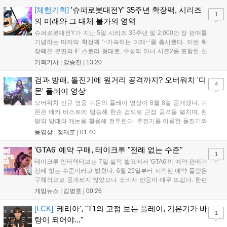
을 빼냈다....
[체험기획]
'슈퍼로봇대전Y' 35주년 확장팩, 시리즈
1
의 미래와 그 대체 불가의 영역
슈퍼로봇대전Y가 지난 5일 시리즈 35주년 및 2,000만 장 판매를
기념하는 마지막 확장팩 ‘~가속하는 미래~’를 출시했다. 이번 확
장팩은 본편의 IF 스토리 형태로, 수성의 마녀 시즌2를 포함한 신
규 참전작과 크로스오버 합체기를 선보이며 작품을 완결 짓는다.
기획기사 |
강승진
|
13:20
기존 연출의 한계와 로봇 게임 시장의 어려움 속에서도 팬들이 원
하는 몰입감 있는 서사와 조합을 구현하며 시리즈의 미래를 향한
검과 방패, 돌진기에 원거리 공격까지? 오버워치 '디
4
새로운 가능성을 제시했다....
몬' 플레이 영상
오버워치 신규 영웅 디몬의 플레이 영상이 8월 8일 공개됐다. 디
몬은 메카 비스트에 탑승해 한손 검으로 근접 공격을 펼치며, 왼
팔의 방패와 캐논을 활용해 전투한다. 추진기를 이용한 돌진기와
참격 형태의 궁극기를 보유했고, 메카 파괴 시 맨몸으로 기관총을
동영상 |
정재훈
|
01:40
사용하는 특징이 있다. 디몬은 오는 8월 12일 시작되는 시즌4 부
산의 영웅들 업데이트를 통해 정식 출시될 예정이다....
'GTA6' 예약 구매, 테이크투 "전례 없는 수준"
1
테이크투 인터랙티브는 7일 실적 발표에서 'GTA6'의 예약 판매가
전례 없는 수준이라고 밝혔다. 6월 25일부터 시작된 예약 물량은
구체적으로 공개되지 않았으나 소비자 반응이 매우 뜨겁다. 한편
11월 19일 PS5와 Xbox 시리즈 X|S로 정식 출시될 예정이며, 록
게임뉴스 |
김병호
|
00:26
스타 게임즈는 한국 시각 28일 오전 4시 넷플릭스를 통해 장편 영
상 'Grand Theft Auto VI: An Extended Look'을 최초 공개할 계획
[LCK]
'케리아', "T1의 고점 보는 플레이, 기본기가 바
1
이다....
탕이 되어야..."