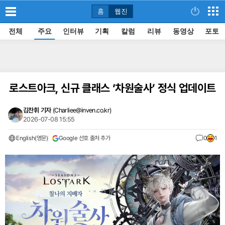
홈
웹진
전체
주요
인터뷰
기획
칼럼
리뷰
동영상
포토
로스트아크, 신규 클래스 ‘차원술사’ 정식 업데이트
김찬휘 기자
(
Charliee@inven.co.kr
)
2026-07-08 15:55
English(영문)
Google 선호 출처 추가
0
1