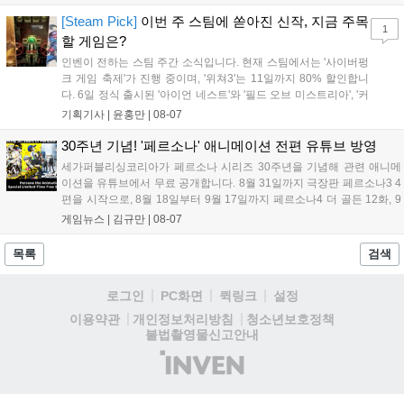
케이스와 함께 대규모 할인을 진행하며 순위가 급상승했고, 신작
'마블 투혼: 파이팅 소울즈'와 레트로 수리 시뮬레이션 '리스토
[Steam Pick]
이번 주 스팀에 쏟아진 신작, 지금 주목
1
리'도 스팀에 정식 출시되었습니다....
할 게임은?
인벤이 전하는 스팀 주간 소식입니다. 현재 스팀에서는 '사이버펑
크 게임 축제'가 진행 중이며, '위쳐3'는 11일까지 80% 할인합니
다. 6일 정식 출시된 '아이언 네스트'와 '필드 오브 미스트리아', '커
세어 코브'가 호평받고 있습니다. 한편, 7일 출시된 '마블 투혼'은
기획기사 |
윤홍만
|
08-07
태그 시스템에 대한 호불호가 갈리며 복합적 평가를 기록 중입니
다. 유비소프트의 '고스트리콘: 와일드랜드'는 7년 만의 대규모 업
30주년 기념! '페르소나' 애니메이션 전편 유튜브 방영
데이트 '라스트 라이츠'와 함께 95% 할인 중입니다....
세가퍼블리싱코리아가 페르소나 시리즈 30주년을 기념해 관련 애니메
이션을 유튜브에서 무료 공개합니다. 8월 31일까지 극장판 페르소나3 4
편을 시작으로, 8월 18일부터 9월 17일까지 페르소나4 더 골든 12화, 9
월 15일부터 10월 14일까지 페르소나5 시리즈가 순차 공개됩니다. 또한
게임뉴스 |
김규만
|
08-07
8월 16일까지 SNS를 통해 축하 메시지를 모집하며, 선정된 내용은 기념
영상 및 대형 전광판에 소개될 예정입니다....
목록
검색
로그인
PC화면
퀵링크
설정
청소년보호정책
이용약관
개인정보처리방침
불법촬영물신고안내
(주)
인
벤