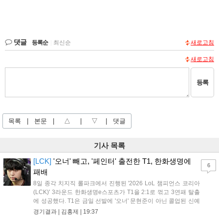
댓글
등록순
|
최신순
새로고침
새로고침
등록
목록
|
본문
|
△
|
▽
|
댓글
기사 목록
[LCK]
'오너' 빼고, '페인터' 출전한 T1, 한화생명에
6
패배
8일 종각 치지직 롤파크에서 진행된 '2026 LoL 챔피언스 코리아
(LCK)' 3라운드 한화생명e스포츠가 T1을 2:1로 꺾고 3연패 탈출
에 성공했다. T1은 금일 선발에 '오너' 문현준이 아닌 콜업된 신예
'페인터' 김은후를 투입했지만, 결국 1:2로 패배하고 말았다. T1은
경기결과 |
김홍제
|
19:37
'케리아'의 카밀이 좋은 플레이를 통해 한화생명 바텀 듀오의 점멸