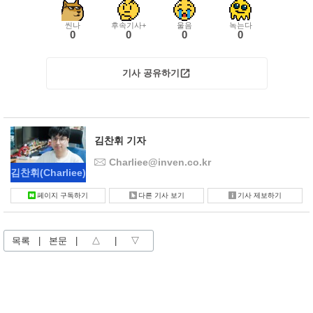
씬나
후속기사+
울음
녹는다
0
0
0
0
기사 공유하기
김찬휘 기자
Charliee@inven.co.kr
김찬휘
(Charliee)
페이지 구독하기
다른 기사 보기
기사 제보하기
목록
|
본문
|
△
|
▽