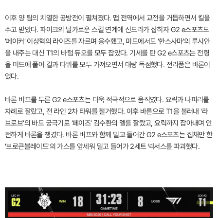
이후 양 팀의 치열한 공방전이 펼쳐졌다. 맵 전역에서 교전을 거듭하면서 킬을
주고 받았다. 파이크의 날카로운 스킬 연계에 신드라가 잡히자 G2 e스포츠도
'페이커' 이상혁의 라이즈를 자르며 응수했고, 미드에서도 '한스사마'의 루시안
을 내주는 대신 T1의 바텀 듀오를 모두 잡았다. 기세를 탄 G2 e스포츠는 전령
을 미드에 풀어 킬과 타워를 모두 가져오면서 대량 득점했다. 전리품은 바론이
었다.
바론 버프를 두른 G2 e스포츠는 더욱 적극적으로 움직였다. 요릭과 나피리를
차례로 잘랐고, 전 라인 2차 타워를 철거했다. 이후 바론으로 T1을 불러내 '라
브로브'의 바드 궁극기로 '페이즈' 김수환의 멜를 잘랐고, 요릭까지 잡아내며 안
전하게 바론을 챙겼다. 바론 버프와 함께 밀고 들어간 G2 e스포츠는 집채만 한
'브로큰블레이드'의 가스를 앞세워 밀고 들어가 2세트 넥서스를 파괴했다.