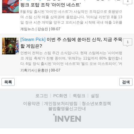
1
거리를 제공하며, 이후 현대백화점 판교점에서도 행사가 이어질 예정입
펑크 포탑 조작 '아이언 네스트'
니다. 연말에는 라스베이거스 오픈이 개최됩니다....
8월 6일 출시된 '아이언 네스트'가 사실적인 조작감으로 호평받으
며 스팀 신작 매출 상위권에 올랐습니다. '이터널 리턴'은 8월 13
일 정규 시즌 개막을 앞두고 프리시즌을 시작해 국내 매출 1위를
기록했습니다. 25주년을 맞은 '고스트 리콘' 시리즈는 8월 6일 쇼
게임뉴스 |
강승진
|
08-07
케이스와 함께 대규모 할인을 진행하며 순위가 급상승했고, 신작
'마블 투혼: 파이팅 소울즈'와 레트로 수리 시뮬레이션 '리스토
[Steam Pick]
이번 주 스팀에 쏟아진 신작, 지금 주목
1
리'도 스팀에 정식 출시되었습니다....
할 게임은?
인벤이 전하는 스팀 주간 소식입니다. 현재 스팀에서는 '사이버펑
크 게임 축제'가 진행 중이며, '위쳐3'는 11일까지 80% 할인합니
다. 6일 정식 출시된 '아이언 네스트'와 '필드 오브 미스트리아', '커
세어 코브'가 호평받고 있습니다. 한편, 7일 출시된 '마블 투혼'은
기획기사 |
윤홍만
|
08-07
태그 시스템에 대한 호불호가 갈리며 복합적 평가를 기록 중입니
다. 유비소프트의 '고스트리콘: 와일드랜드'는 7년 만의 대규모 업
목록
검색
데이트 '라스트 라이츠'와 함께 95% 할인 중입니다....
로그인
PC화면
퀵링크
설정
청소년보호정책
이용약관
개인정보처리방침
불법촬영물신고안내
(주)
인
벤