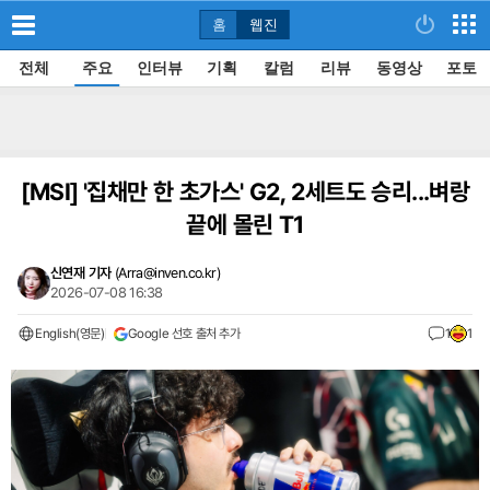
홈
웹진
전체
주요
인터뷰
기획
칼럼
리뷰
동영상
포토
[MSI]
'집채만 한 초가스' G2, 2세트도 승리...벼랑
끝에 몰린 T1
신연재 기자
(
Arra@inven.co.kr
)
2026-07-08 16:38
English(영문)
Google 선호 출처 추가
1
1