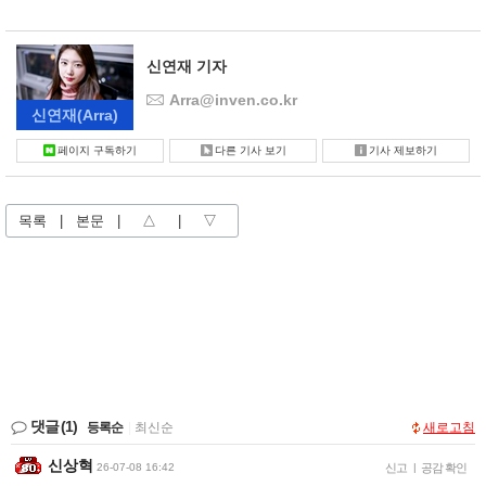
신연재 기자
Arra@inven.co.kr
신연재
(Arra)
페이지 구독하기
다른 기사 보기
기사 제보하기
목록
|
본문
|
△
|
▽
댓글
(1)
등록순
|
최신순
새로고침
신상혁
26-07-08 16:42
신고
|
공감 확인