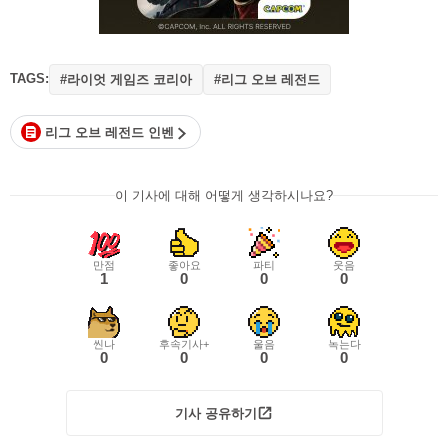
TAGS:
#라이엇 게임즈 코리아
#리그 오브 레전드
리그 오브 레전드 인벤
이 기사에 대해 어떻게 생각하시나요?
만점
좋아요
파티
웃음
1
0
0
0
씬나
후속기사+
울음
녹는다
0
0
0
0
기사 공유하기