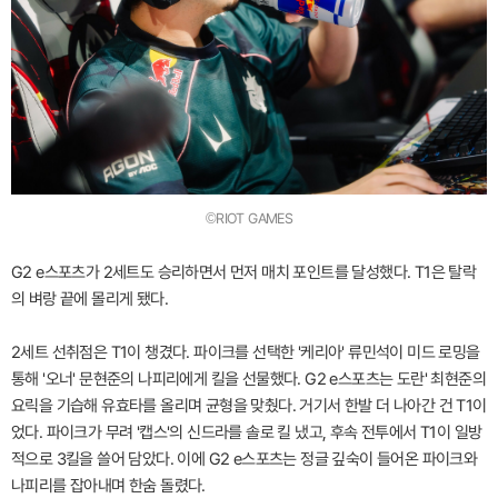
©RIOT GAMES
G2 e스포츠가 2세트도 승리하면서 먼저 매치 포인트를 달성했다. T1은 탈락
의 벼랑 끝에 몰리게 됐다.
2세트 선취점은 T1이 챙겼다. 파이크를 선택한 '케리아' 류민석이 미드 로밍을
통해 '오너' 문현준의 나피리에게 킬을 선물했다. G2 e스포츠는 도란' 최현준의
요릭을 기습해 유효타를 올리며 균형을 맞췄다. 거기서 한발 더 나아간 건 T1이
었다. 파이크가 무려 '캡스'의 신드라를 솔로 킬 냈고, 후속 전투에서 T1이 일방
적으로 3킬을 쓸어 담았다. 이에 G2 e스포츠는 정글 깊숙이 들어온 파이크와
나피리를 잡아내며 한숨 돌렸다.