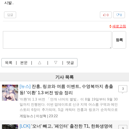
시발..
답글
0
0
새로고침
등록
목록
|
본문
|
△
|
▽
|
댓글
기사 목록
[뉴스]
잔홍, 링코와 여름 이벤트, 수영복까지 총출
3
동! '이환' 1.3 버전 방송 정리
'이환'의 1.3 버전 「안개 너머의 별빛」이 8월 19일부터 9월 30
일까지 진행된다. 이번 업데이트로 신규 지역 어스름 구역과 메인
스토리 6장이 추가되며, S급 캐릭터 잔홍과 링코가 순차적으로
등장한다. 여름 시즌을 맞아 비치발리볼, 수상 오토바이 등 다채
게임뉴스 |
이성혁
|
23:22
로운 이벤트가 열리고, 캐릭터 렌더링 개선 및 랜덤 코스튬 등 편
의성도 강화된다. 8월 11일까지 사용 가능한 교환 코드 3종이 제
[LCK]
'오너' 빼고, '페인터' 출전한 T1, 한화생명에
9