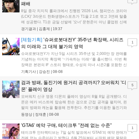
공되며, 상세 일정은 공식 채널을 통해 확인할 수 있다....
패배
8일 종각 치지직 롤파크에서 진행된 '2026 LoL 챔피언스 코리아
(LCK)' 3라운드 한화생명e스포츠가 T1을 2:1로 꺾고 3연패 탈출
에 성공했다. T1은 금일 선발에 '오너' 문현준이 아닌 콜업된 신예
'페인터' 김은후를 투입했지만, 결국 1:2로 패배하고 말았다. T1은
경기결과 |
김홍제
|
19:37
'케리아'의 카밀이 좋은 플레이를 통해 한화생명 바텀 듀오의 점멸
을 빼냈다....
[체험기획]
'슈퍼로봇대전Y' 35주년 확장팩, 시리즈
1
의 미래와 그 대체 불가의 영역
슈퍼로봇대전Y가 지난 5일 시리즈 35주년 및 2,000만 장 판매를
기념하는 마지막 확장팩 ‘~가속하는 미래~’를 출시했다. 이번 확
장팩은 본편의 IF 스토리 형태로, 수성의 마녀 시즌2를 포함한 신
규 참전작과 크로스오버 합체기를 선보이며 작품을 완결 짓는다.
기획기사 |
강승진
|
08-08
기존 연출의 한계와 로봇 게임 시장의 어려움 속에서도 팬들이 원
하는 몰입감 있는 서사와 조합을 구현하며 시리즈의 미래를 향한
검과 방패, 돌진기에 원거리 공격까지? 오버워치 '디
5
새로운 가능성을 제시했다....
몬' 플레이 영상
오버워치 신규 영웅 디몬의 플레이 영상이 8월 8일 공개됐다. 디
몬은 메카 비스트에 탑승해 한손 검으로 근접 공격을 펼치며, 왼
팔의 방패와 캐논을 활용해 전투한다. 추진기를 이용한 돌진기와
참격 형태의 궁극기를 보유했고, 메카 파괴 시 맨몸으로 기관총을
동영상 |
정재훈
|
08-08
사용하는 특징이 있다. 디몬은 오는 8월 12일 시작되는 시즌4 부
산의 영웅들 업데이트를 통해 정식 출시될 예정이다....
'GTA6' 예약 구매, 테이크투 "전례 없는 수준"
1
테이크투 인터랙티브는 7일 실적 발표에서 'GTA6'의 예약 판매가
전례 없는 수준이라고 밝혔다. 6월 25일부터 시작된 예약 물량은