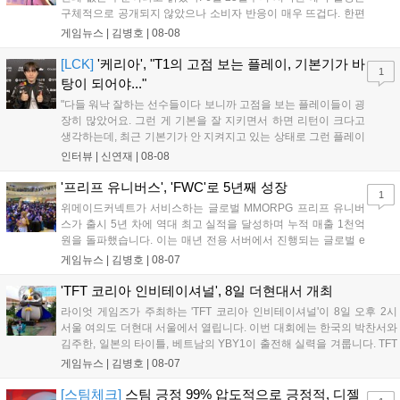
구체적으로 공개되지 않았으나 소비자 반응이 매우 뜨겁다. 한편
11월 19일 PS5와 Xbox 시리즈 X|S로 정식 출시될 예정이며, 록
게임뉴스 |
김병호
|
08-08
스타 게임즈는 한국 시각 28일 오전 4시 넷플릭스를 통해 장편 영
상 'Grand Theft Auto VI: An Extended Look'을 최초 공개할 계획
[LCK]
'케리아', "T1의 고점 보는 플레이, 기본기가 바
1
이다....
탕이 되어야..."
"다들 워낙 잘하는 선수들이다 보니까 고점을 보는 플레이들이 굉
장히 많았어요. 그런 게 기본을 잘 지키면서 하면 리턴이 크다고
생각하는데, 최근 기본기가 안 지켜지고 있는 상태로 그런 플레이
를 추구하다 보니까 팀적으로 안 좋은 사고가 계속 많이 났던 것
인터뷰 |
신연재
|
08-08
같습니다." T1은 6일 서울 종로구 치지직 롤파크에서 열린 '2026
LoL 챔피언스 코리아(LCK)'...
'프리프 유니버스', 'FWC'로 5년째 성장
1
위메이드커넥트가 서비스하는 글로벌 MMORPG 프리프 유니버
스가 출시 5년 차에 역대 최고 실적을 달성하며 누적 매출 1천억
원을 돌파했습니다. 이는 매년 전용 서버에서 진행되는 글로벌 e
스포츠 대회 FWC의 영향이 큽니다. FWC는 이용자가 동일한 조
게임뉴스 |
김병호
|
08-07
건에서 시즌을 함께 즐기는 구조로, 올해 4월 시작된 FWC 2026
은 전년 대비 매출과 이용자 지표가 대폭 상승하는 성과를 냈습니
'TFT 코리아 인비테이셔널', 8일 더현대서 개최
다. 오는 10월 필리핀 마닐라에서 총상금 11만 달러 규모의 제4회
라이엇 게임즈가 주최하는 'TFT 코리아 인비테이셔널'이 8일 오후 2시
FWC 그랜드 파이널이 개최될 예정이며, 위메이드커넥트는 이를
서울 여의도 더현대 서울에서 열립니다. 이번 대회에는 한국의 박찬서와
통해 커뮤니티 중심의 장기 성장 모델을 지속할 방침입니다....
김주한, 일본의 타이틀, 베트남의 YBY1이 출전해 실력을 겨룹니다. TFT
는 소속팀 없이 개인 자격으로 참가하는 독특한 대회 구조를 가지며, 누
게임뉴스 |
김병호
|
08-07
구나 참여 가능한 '소파에서 왕관까지'라는 철학을 실천하고 있습니다.
17일까지 이어지는 이번 행사는 신규 세트 체험과 공연 등 다양한 즐길
[스팀체크]
스팀 긍정 99% 압도적으로 긍정적, 디젤