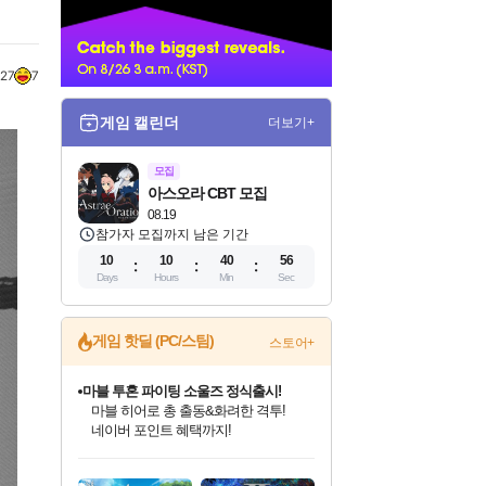
너
27
7
게임 캘린더
더보기+
모집
아스오라 CBT 모집
08.19
참가자 모집까지 남은 기간
10
10
40
54
Days
Hours
Min
Sec
게임 핫딜 (PC/스팀)
스토어+
귀무자: 검의 길 예약 판매 중!
10% 할인과
이니&베니 혜택까지!
인벤게임즈 8월 특별 할인!
드래곤소드: 어웨이크닝 입점!
문명 7 특별 할인!
마블 투혼 파이팅 소울즈 정식출시!
비스트 오브 리인카네이션 정식 출시!
커세어 코브 출시 기념 할인!
더 렐릭 퍼스트 가디언 정식 출시
베데스다 40주년 기념 할인 중!
캡콤 프렌차이즈 할인 진행 중!
캡콤 일부 상품 상시 할인
스타워즈 은하계 레이서
로블록스 기프트 카드 공식 입점
인기 퍼블리셔 모음!
스팀으로 만나는 드래곤소드!
조선&고려 DLC 출시 예정
마블 히어로 총 출동&화려한 격투!
게임프릭 신작 IP
해적'섬'을 발전시키자!
설화x하드코어 액션!
베데스다의 명작들을
몬헌, 바하 등 인기 IP를
몬헌 와일즈 & 드래곤즈 도그마2
인벤게임즈에서 10% 추가 적립
Robux를 가장 안전하고