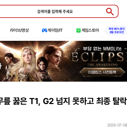
Submit
최대 90% 할인
라이브/영상
게이밍/IT
게임스토어
8월 프로모션
릎 꿇은 T1, G2 넘지 못하고 최종 탈락
2026-07-08