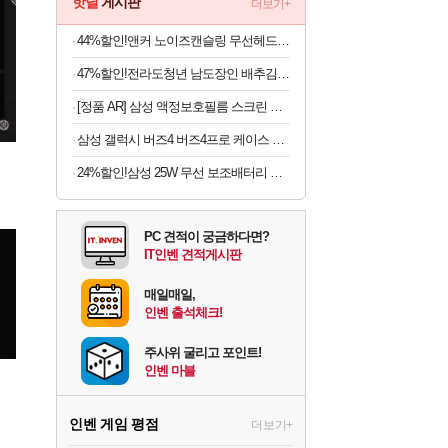
핫딜
게시판
더보기+
44%할인!앤커 노이즈캔슬링 무선헤드폰 A3040
47%할인!전라도청년 남도장인 배추김치, 5kg, 1박스
[정품 AR] 삼성 액정보호필름 스크린 프로텍터 갤럭시S26 울트라, 2매입
삼성 갤럭시 버즈4 버즈4프로 케이스 양은 냄비 커버
24%할인!삼성 25W 무선 보조배터리 고속 대용량 C타입 10000mAh 홀더 세트 베이지
PC 견적이 궁금하다면?
IT인벤 견적게시판
매일매일,
인벤 출석체크!
주사위 굴리고 포인트!
인벤 마블
인벤 게임 평점
더보기+