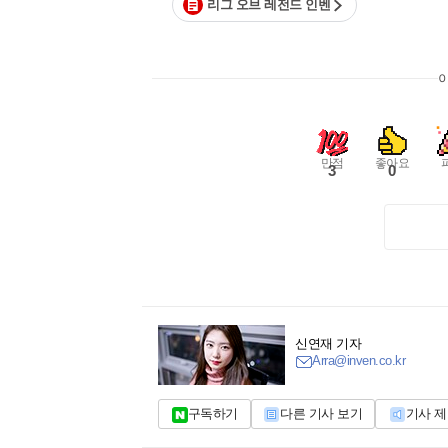
리그 오브 레전드 인벤
만점
좋아요
3
0
신연재 기자
Arra@inven.co.kr
구독하기
다른 기사 보기
기사 