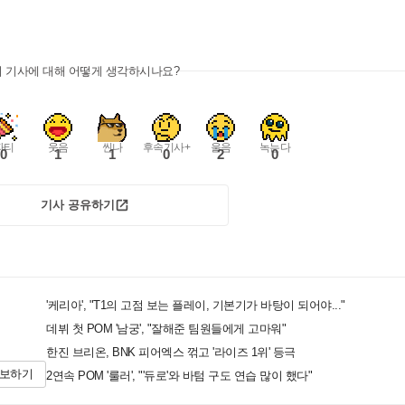
이 기사에 대해 어떻게 생각하시나요?
파티
웃음
씬나
후속기사+
울음
녹는다
0
1
1
0
2
0
기사 공유하기
'케리아', "T1의 고점 보는 플레이, 기본기가 바탕이 되어야..."
데뷔 첫 POM '남궁', "잘해준 팀원들에게 고마워"
한진 브리온, BNK 피어엑스 꺾고 '라이즈 1위' 등극
제보하기
2연속 POM '룰러', "'듀로'와 바텀 구도 연습 많이 했다"