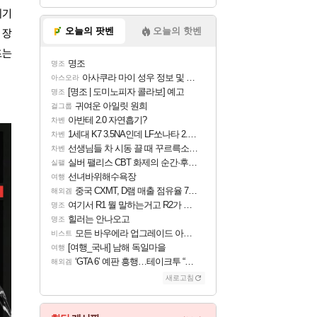
제기
오늘의 팟벤
오늘의 핫벤
 장
츠는
명조
명조
아사쿠라 마이 성우 정보 및 주요 필모
아스오라
[명조 | 도미노피자 콜라보] 예고
명조
귀여운 아일릿 원희
걸그룹
아반테 2.0 자연흡기?
차벤
1세대 K7 3.5NA인데 LF쏘나타 2.0NA 기변하면 유류비 절약이 얼마나 될까요..?
차벤
선생님들 차 시동 끌 때 꾸르륵소리나는데
차벤
실버 팰리스 CBT 화제의 순간·후기 모음
실팰
선녀바위해수욕장
여행
중국 CXMT, D램 매출 점유율 7%…글로벌 4위로 부상
해외겜
여기서 R1 뭘 말하는거고 R2가 뭘말하는걸까요?
명조
힐러는 안나오고
명조
모든 바우에라 업그레이드 아이템 획득 위치 공략 (89개)
비스트
[여행_국내] 남해 독일마을
여행
‘GTA 6’ 예판 흥행…테이크투 “내부 예상 크게 넘어”
해외겜
새로고침