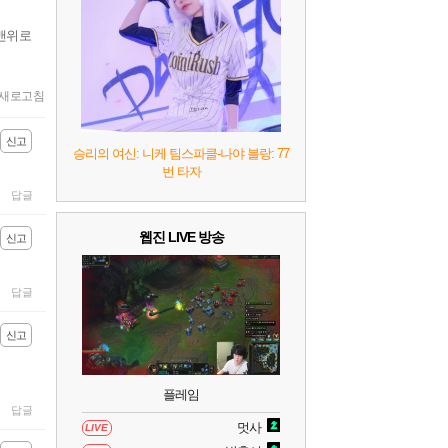
8
헤일로: 캠페인 이볼브드
2
맨위로
9
캡틴 츠바사 2 월드 파이터즈
새로고침
10
레고 배트맨: 레거시 오브 더 다크 나이트
신고
승리의 여신: 니케 팀스파클-나야 블랑: 77
번 타자
답글
웹진 LIVE 방송
신고
답글
신고
플레임
답글
멋사
LIVE