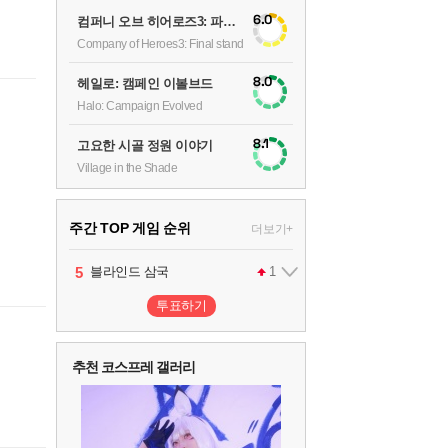
6.0
컴퍼니 오브 히어로즈3: 파이널 스탠드
Company of Heroes3: Final stand
8.0
헤일로: 캠페인 이볼브드
Halo: Campaign Evolved
8.1
고요한 시골 정원 이야기
Village in the Shade
주간 TOP 게임 순위
더보기+
1
2
3
4
5
팰월드
프로야구스피리츠2026
드래곤소드 : 어웨이크닝
블라인드 삼국
어쌔신 크리드: 블랙 플래그 리싱크드
1
2
2
1
투표하기
6
그랑블루 판타지 리링크 - 엔드리스 라그나로크
1
추천 코스프레 갤러리
7
리듬 천국 미라클 스타즈
2