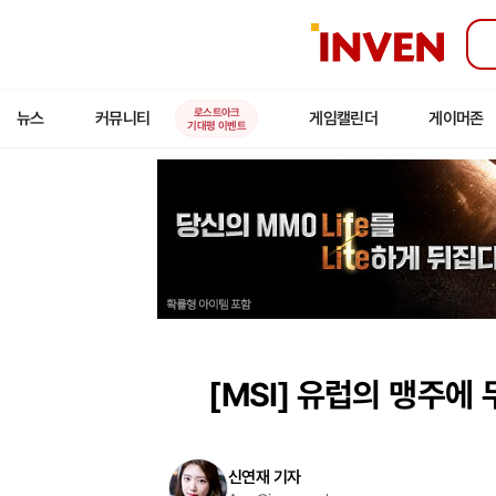
인
벤
로스트아크
뉴스
커뮤니티
게임캘린더
게이머존
기대평 이벤트
[MSI]
유럽의 맹주에 무
신연재 기자