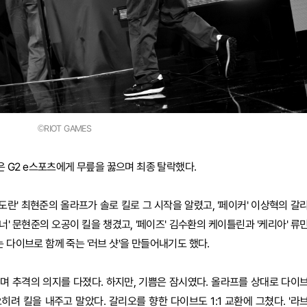
©RIOT GAMES
찾은 G2 e스포츠에게 무릎을 꿇으며 최종 탈락했다.
'도란' 최현준의 올라프가 솔로 킬로 그 시작을 알렸고, '페이커' 이상혁의 갈
너' 문현준의 오공이 킬을 챙겼고, '페이즈' 김수환의 케이틀린과 '케리아' 류
 다이브로 함께 죽는 '러브 샷'을 만들어내기도 했다.
며 추격의 의지를 다졌다. 하지만, 기쁨은 잠시였다. 올라프를 상대로 다이
려 킬을 내주고 말았다. 갈리오를 향한 다이브도 1:1 교환에 그쳤다. '라