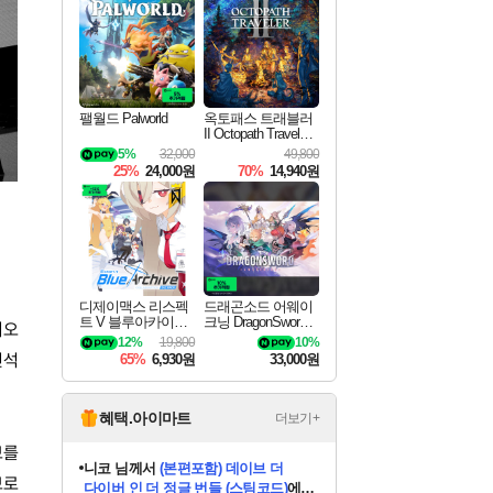
최대 90% 할인가를 만나보세요!
네이버혜택과 함께 만나보세요!
50%할인&추가 적립까지!
네이버 포인트 혜택까지!
네이버 혜택가와 함께 예약하세요!
할인&네이버혜택으로 만나보세요!
네이버페이 혜택과 만나보세요!
40주년 프로모션으로 만나보세요!
할인가에 만나보세요!
일부 에디션 상시 할인!
혜택으로 예약 판매 중
편안하게 충전하세요
팰월드 Palworld
옥토패스 트래블러
II Octopath Traveler I
I
5%
32,000
49,800
25%
24,000원
70%
14,940원
디제이맥스 리스펙
드래곤소드 어웨이
트 V 블루아카이브
크닝 DragonSword A
리오
팩 DJMAX RESPE
wakening
12%
19,800
10%
CT V Blue Archive P
민석
65%
6,930원
33,000원
ack DLC
혜택.아이마트
더보기+
브를
니코
님께서
(본편포함) 데이브 더
브로
다이버 인 더 정글 번들 (스팀코드)
에