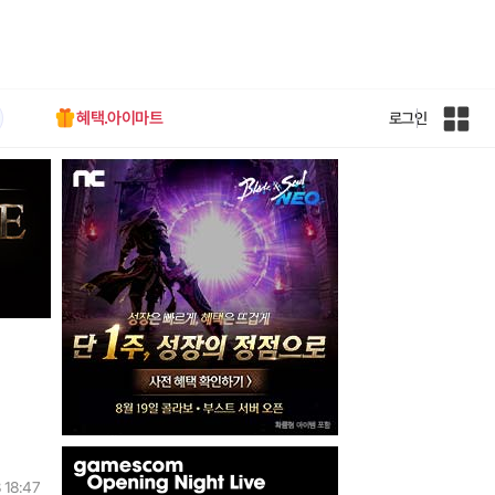
혜택.아이마트
로그인
인
벤
전
체
사
이
트
맵
인
벤
 18:47
배