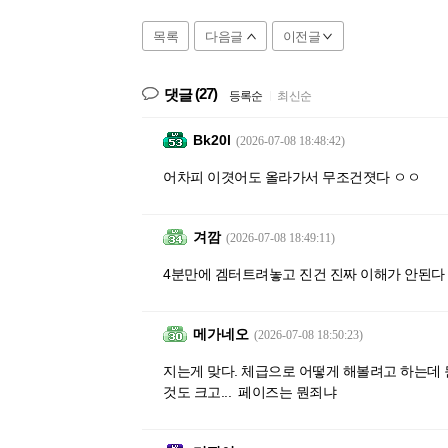
목록
다음글
이전글
(27)
댓글
등록순
|
최신순
Bk20l
(2026-07-08 18:48:42)
어차피 이겻어도 올라가서 무조건졋다 ㅇㅇ
겨깜
(2026-07-08 18:49:11)
4분만에 겜터트려놓고 진건 진짜 이해가 안된다
메가네오
(2026-07-08 18:50:23)
지는게 맞다. 체급으로 어떻게 해볼려고 하는데 
것도 크고... 페이즈는 뭔죄냐