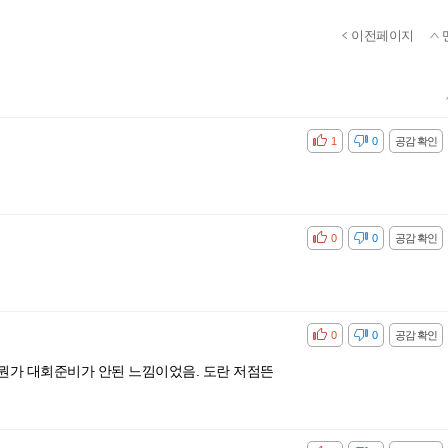
이전페이지
공감
비공감
1
0
공감 확인
공감
비공감
0
0
공감 확인
공감
비공감
0
0
공감 확인
뭔가 대회준비가 안된 느낌이었음. 도란 저점뜬