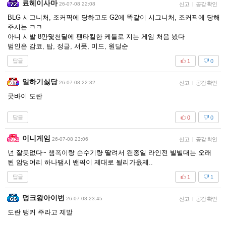
료헤이사마
26-07-08 22:08
신고
|
공감 확인
BLG 시그니처, 조커픽에 당하고도 G2에 똑같이 시그니처, 조커픽에 당해
주시는 ㅋㅋ
아니 시발 8만몇천딜에 펜타킬한 케틀로 지는 게임 처음 봤다
범인은 감코, 탑, 정글, 서폿, 미드, 원딜순
답글
1
0
일하기싫당
26-07-08 22:32
신고
|
공감 확인
굿바이 도란
답글
0
0
이니게임
26-07-08 23:06
신고
|
공감 확인
넌 잘못없다~ 챔폭이랑 순수기량 딸려서 왠종일 라인전 빌빌대는 오래
된 암덩어리 하나땜시 밴픽이 제대로 될리가읎제..
답글
1
1
덩크왕아이번
26-07-08 23:45
신고
|
공감 확인
도란 탱커 주라고 제발