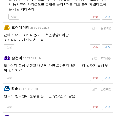
서 동기부여 사라졌으면 고개를 돌려 6개를 따도 롤이 재밌다고하
는 사람 쳐다봐라
답글
0
0
교장대머리
26-07-08 21:23
신고
|
공감 확인
근데 오너가 조커픽 있다고 호언장담하더만
조커픽이 아예 안나온 느낌
답글
0
0
순정이
26-07-08 21:24
신고
|
공감 확인
도란이야 항상 못했고 내년에 가면 그만인데 오너는 왜 갑자기 올해 맛
이 간거지??
답글
0
0
Eith
26-07-08 21:30
신고
|
공감 확인
밴픽도 밴픽인데 선수들 폼도 안 좋았던 거 같음
답글
0
0