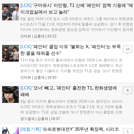
더욱 가속화될 전망이다....
[LCK]
'구마유시' 이민형, T1 신예 '페인터' 깜짝 기용에 "메
이크업실에서 보고 놀라"
8일 열린 2026 LCK 정규 시즌 3라운드 레전드 그룹 매치에서 한화생명
e스포츠가 T1을 2:1로 제압하며 3연패 탈출에 성공했다. 경기 후 진행된
미디어 인터뷰에는 한화생명 윤성영 감독과 '구마유시' 이민형이 참석했
다. 먼저 승리 소감에 대해 윤성영 감독은 "오랜만에 승리해 기분이 좋고,
인터뷰 |
김홍제
|
20:22
남은 경기도 잘 준비하겠다"고 밝혔으며, '구마유시' 역시 "3...
[LCK]
'페인터' 콜업 이유 "불화는 X, '페인터'는 부족
13
한 콜을 채워줄 선수"
T1이 8일 종각 치지직 롤파크에서 진행된 '2026 LoL 챔피언스 코
리아(LCK)' 3라운드 한화생명e스포츠에게 1:2로 패배했다. 최근
분위기가 좋던 디플러스 기아를 꺾었던 T1은 금일 '오너' 문현준
을 빼고 신예 '페인터' 김은후를 투입시키는 강수를 뒀으나 결국
인터뷰 |
김홍제
|
19:50
아쉬운 결과를 맞이하게 됐다. 이하 T1 임재현 감독대행과 '페이
즈' 김수환의 인터뷰 내...
[LCK]
'오너' 빼고, '페인터' 출전한 T1, 한화생명에
8
패배
8일 종각 치지직 롤파크에서 진행된 '2026 LoL 챔피언스 코리아
(LCK)' 3라운드 한화생명e스포츠가 T1을 2:1로 꺾고 3연패 탈출
에 성공했다. T1은 금일 선발에 '오너' 문현준이 아닌 콜업된 신예
'페인터' 김은후를 투입했지만, 결국 1:2로 패배하고 말았다. T1은
경기결과 |
김홍제
|
19:37
'케리아'의 카밀이 좋은 플레이를 통해 한화생명 바텀 듀오의 점멸
을 빼냈다....
[체험기획]
'슈퍼로봇대전Y' 35주년 확장팩, 시리즈
1