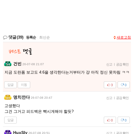
댓글
(39)
등록순
|
최신순
새로고침
건빈
26-07-08 21:07
신고
|
공감 확인
지금 도란폼 보고도 4:6을 생각한다는거부터가 걍 아직 정신 못차림 ㅋㅋ
답글
이동
3
0
명치깐다
26-07-08 20:47
신고
|
공감 확인
고생했다
그건 그거고 피드백은 빡시게해야 할듯?
답글
0
0
HuxSly
26-07-08 20:51
신고
|
공감 확인