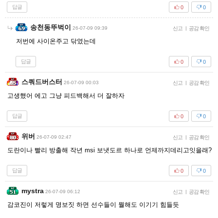
답글
0
0
송천동뚜벅이
26-07-09 09:39
신고
|
공감 확인
저번에 사이온주고 닦였는데
답글
0
0
스쿼드버스터
26-07-09 00:03
신고
|
공감 확인
고생했어 에고 그냥 피드백해서 더 잘하자
답글
0
0
위버
26-07-09 02:47
신고
|
공감 확인
도란이나 빨리 방출해 작년 msi 보냇도르 하나로 언제까지데리고잇을래?
답글
0
0
mystra
26-07-09 06:12
신고
|
공감 확인
감코진이 저렇게 명보짓 하면 선수들이 뭘해도 이기기 힘들듯