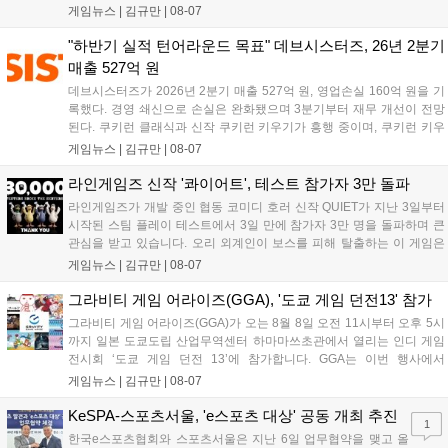
무기 스킬을 활용한 전략적 전투와 길드전 등 다양한 콘텐츠를 제공한
게임뉴스 |
김규만
|
08-07
다. 정식 출시를 기념해 사전예약자 50만 명 달성 보상을 포함한 다양한
혜택을 지급하며, 상세 내용은 공식 라운지에서 확인할 수 있다. 이용자
"하반기 실적 턴어라운드 목표" 데브시스터즈, 26년 2분기
는 게임 접속 및 주요 콘텐츠 플레이를 통해 성장을 지원받을 수 있다....
매출 527억 원
데브시스터즈가 2026년 2분기 매출 527억 원, 영업손실 160억 원을 기
록했다. 경영 쇄신으로 손실은 완화됐으며 3분기부터 재무 개선이 전망
된다. 쿠키런 클래식과 신작 쿠키런 키우기가 흥행 중이며, 쿠키런 키우
기는 13일 첫 업데이트를 시작으로 2주 간격의 콘텐츠를 제공한다. 또한
게임뉴스 |
김규만
|
08-07
9월 미국 로블록스 개발자 컨퍼런스에 참여해 IP 생태계를 확장할 계획
이다. 회사는 비용 효율화와 신작 흥행을 통해 하반기 실적 턴어라운드
라인게임즈 신작 '콰이어트', 테스트 참가자 3만 돌파
를 이끌 방침이다....
라인게임즈가 개발 중인 협동 코미디 호러 신작 QUIET가 지난 3일부터
시작된 스팀 플레이 테스트에서 3일 만에 참가자 3만 명을 돌파하며 큰
관심을 받고 있습니다. 오리 외계인이 보스를 피해 탈출하는 이 게임은
최대 4인 협동을 지원하며, 소음 관리와 물리 법칙을 활용한 전략적 플레
게임뉴스 |
김규만
|
08-07
이가 핵심입니다. 라인게임즈는 수집된 이용자 피드백을 반영해 게임성
을 개선 중이며, 상세 정보는 스팀 페이지에서 확인 가능합니다....
그라비티 게임 어라이즈(GGA), '도쿄 게임 던전13' 참가
그라비티 게임 어라이즈(GGA)가 오는 8월 8일 오전 11시부터 오후 5시
까지 일본 도쿄도립 산업무역센터 하마마쓰초관에서 열리는 인디 게임
전시회 ‘도쿄 게임 던전 13’에 참가합니다. GGA는 이번 행사에서
‘JALECO ARCADE COLLECTION’ 시리즈의 미공개 작품 12종을 최초
게임뉴스 |
김규만
|
08-07
공개하며, ‘다함께 쿠키요미. 월드 한국 Ver.’ 등 다양한 인디 게임을 선보
입니다. 시연 참여 관람객에게는 선착순으로 특별 굿즈를 증정하며, 인
KeSPA-스포츠서울, 'e스포츠 대상' 공동 개최 추진
1
디 게임 생태계 활성화와 신규 타이틀 반응 확인을 목표로 합니다....
한국e스포츠협회와 스포츠서울은 지난 6일 업무협약을 맺고 올