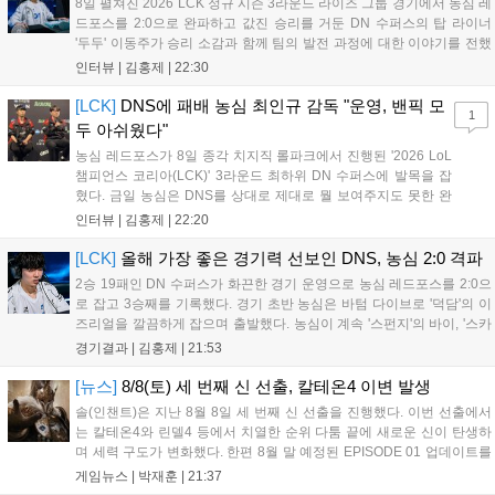
8일 펼쳐진 2026 LCK 정규 시즌 3라운드 라이즈 그룹 경기에서 농심 레
드포스를 2:0으로 완파하고 값진 승리를 거둔 DN 수퍼스의 탑 라이너
'두두' 이동주가 승리 소감과 함께 팀의 발전 과정에 대한 이야기를 전했
다. 먼저 오랜만의 2:0 완승에 대해 '두두'는 "진짜 오랜만에 거둔 2:0 승
인터뷰 |
김홍제
|
22:30
리라 기쁘다. 특히 불리했던 1세트를 역전승으로 이끌어내...
[LCK]
DNS에 패배 농심 최인규 감독 "운영, 밴픽 모
1
두 아쉬웠다"
농심 레드포스가 8일 종각 치지직 롤파크에서 진행된 '2026 LoL
챔피언스 코리아(LCK)' 3라운드 최하위 DN 수퍼스에 발목을 잡
혔다. 금일 농심은 DNS를 상대로 제대로 뭘 보여주지도 못한 완
패를 당하고 말았다. 이하 농심 레드포스 최인규 감독과 '리헨즈'
인터뷰 |
김홍제
|
22:20
손시우의 인터뷰 전문이다. Q. 금일 DNS에 0:2로 패배했는데? 최
인규 감독 : 모든 경...
[LCK]
올해 가장 좋은 경기력 선보인 DNS, 농심 2:0 격파
2승 19패인 DN 수퍼스가 화끈한 경기 운영으로 농심 레드포스를 2:0으
로 잡고 3승째를 기록했다. 경기 초반 농심은 바텀 다이브로 '덕담'의 이
즈리얼을 깔끔하게 잡으며 출발했다. 농심이 계속 '스펀지'의 바이, '스카
웃'의 신드라가 맹활약하며 초반부터 잡은 주도권을 계속 잘 굴렸다.
경기결과 |
김홍제
|
21:53
DNS는 불리하지만 골드 차이는 크게 벌어지지 않으며 잘 따라가고 있
었...
[뉴스]
8/8(토) 세 번째 신 선출, 칼테온4 이변 발생
솔(인챈트)은 지난 8월 8일 세 번째 신 선출을 진행했다. 이번 선출에서
는 칼테온4와 린델4 등에서 치열한 순위 다툼 끝에 새로운 신이 탄생하
며 세력 구도가 변화했다. 한편 8월 말 예정된 EPISODE 01 업데이트를
통해 월드 콘텐츠가 추가될 예정이며, 이를 통해 추후 주신 및 절대신에
게임뉴스 |
박재훈
|
21:37
대한 정보가 공개될 것으로 기대된다. 서버별 입지 확보를 위한 경쟁은