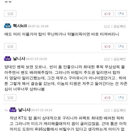
ㅠㅠ
답글
0
0
헥사kill
26-07-11 16:46
신고
|
공감 확인
얘도 머리 아플거야 탑이 무난하거나 약불리픽이면 바로 터져버리니
답글
0
0
날니샤
26-07-15 19:20
신고
|
공감 확인
양대인 밴픽 보면 모르나.. 빈이 폼 안좋으니까 최대한 후픽 무상성픽 몰
아주면서 밴도 배려해주잖아. 그러니까 바텀이 주도권 밀리면서 탑까
지 덩달아 말리긴했는데, 그건 제우스 구마유시가 어나더였던거고.. 하여
튼 그렇게 해서 결승을 갔는데, 이놈의 티원은 져주고 들어간다는 건 자존
심이 너무너무 상하나봄
답글
0
0
날니샤
26-07-15 19:24
신고
|
공감 확인
작년 KT도 탑 폼이 상대적으로 구리니까 퍼펙트 최대한 배려한 픽하
고 그러니까 미드가 캐리해줄때까지 겜이 굴러갔잖음. 근데 톰은 아직
까지도 도란이 4대6상황에서 버틸수가 있다고 생각하는게 어이가 없