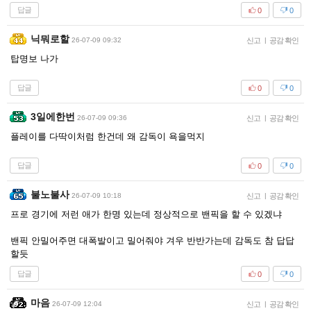
답글
0
0
닉뭐로할
26-07-09 09:32
신고
|
공감 확인
탑명보 나가
답글
0
0
3일에한번
26-07-09 09:36
신고
|
공감 확인
플레이를 다딱이처럼 한건데 왜 감독이 욕을먹지
답글
0
0
불노불사
26-07-09 10:18
신고
|
공감 확인
프로 경기에 저런 애가 한명 있는데 정상적으로 밴픽을 할 수 있겠냐
밴픽 안밀어주면 대폭발이고 밀어줘야 겨우 반반가는데 감독도 참 답답
할듯
답글
0
0
마음
26-07-09 12:04
신고
|
공감 확인