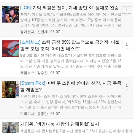
보였다. '룰러' 박재혁은 1세트 코그모, 2세트 이즈리얼로 맹활약
하며 POM에 선정됐...
[LCK]
기억 되찾은 젠지, 기세 좋던 KT 상대로 완승
1
젠지가 기억을 찾았다. 한화생명e스포츠에 이어 이번에는 연승을
달리던 KT를 압도적인 경기력으로 꺾었다. 7일 종로 치지직 롤파
크에서 열린 '2026 LoL 챔피언스 코리아(LCK)' 정규 시즌 3라운
드 레전드 그룹, kt 롤스터와 젠지 e스포츠의 대결에서 젠지가 압
경기결과 |
신연재
|
08-07
승을 거뒀다. 개막주까지만 해도 급격하게 흔들리던 젠지였지만,
기억을 되찾기라도 한 듯 1,...
[스팀체크]
스팀 긍정 99% 압도적으로 긍정적, 디젤
1
펑크 포탑 조작 '아이언 네스트'
8월 6일 출시된 '아이언 네스트'가 사실적인 조작감으로 호평받으
며 스팀 신작 매출 상위권에 올랐습니다. '이터널 리턴'은 8월 13
일 정규 시즌 개막을 앞두고 프리시즌을 시작해 국내 매출 1위를
기록했습니다. 25주년을 맞은 '고스트 리콘' 시리즈는 8월 6일 쇼
게임뉴스 |
강승진
|
08-07
케이스와 함께 대규모 할인을 진행하며 순위가 급상승했고, 신작
'마블 투혼: 파이팅 소울즈'와 레트로 수리 시뮬레이션 '리스토
[Steam Pick]
이번 주 스팀에 쏟아진 신작, 지금 주목
1
리'도 스팀에 정식 출시되었습니다....
할 게임은?
인벤이 전하는 스팀 주간 소식입니다. 현재 스팀에서는 '사이버펑
크 게임 축제'가 진행 중이며, '위쳐3'는 11일까지 80% 할인합니
다. 6일 정식 출시된 '아이언 네스트'와 '필드 오브 미스트리아', '커
세어 코브'가 호평받고 있습니다. 한편, 7일 출시된 '마블 투혼'은
기획기사 |
윤홍만
|
08-07
태그 시스템에 대한 호불호가 갈리며 복합적 평가를 기록 중입니
다. 유비소프트의 '고스트리콘: 와일드랜드'는 7년 만의 대규모 업
게임위, '생명나눔 사랑의 단체헌혈' 실시
데이트 '라스트 라이츠'와 함께 95% 할인 중입니다....
게임물관리위원회는 8월 7일 부산 센텀지구 16개 유관기관과 함께 혈액