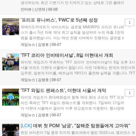
생각하는데, 최근 기본기가 안 지켜지고 있는 상태로 그런 플레이
를 추구하다 보니까 팀적으로 안 좋은 사고가 계속 많이 났던 것
인터뷰 |
신연재
|
08-08
같습니다." T1은 6일 서울 종로구 치지직 롤파크에서 열린 '2026
LoL 챔피언스 코리아(LCK)'...
'프리프 유니버스', 'FWC'로 5년째 성장
1
위메이드커넥트가 서비스하는 글로벌 MMORPG 프리프 유니버
스가 출시 5년 차에 역대 최고 실적을 달성하며 누적 매출 1천억
원을 돌파했습니다. 이는 매년 전용 서버에서 진행되는 글로벌 e
스포츠 대회 FWC의 영향이 큽니다. FWC는 이용자가 동일한 조
게임뉴스 |
김병호
|
08-07
건에서 시즌을 함께 즐기는 구조로, 올해 4월 시작된 FWC 2026
은 전년 대비 매출과 이용자 지표가 대폭 상승하는 성과를 냈습니
'TFT 코리아 인비테이셔널', 8일 더현대서 개최
다. 오는 10월 필리핀 마닐라에서 총상금 11만 달러 규모의 제4회
라이엇 게임즈가 주최하는 'TFT 코리아 인비테이셔널'이 8일 오후 2시
FWC 그랜드 파이널이 개최될 예정이며, 위메이드커넥트는 이를
서울 여의도 더현대 서울에서 열립니다. 이번 대회에는 한국의 박찬서와
통해 커뮤니티 중심의 장기 성장 모델을 지속할 방침입니다....
김주한, 일본의 타이틀, 베트남의 YBY1이 출전해 실력을 겨룹니다. TFT
는 소속팀 없이 개인 자격으로 참가하는 독특한 대회 구조를 가지며, 누
게임뉴스 |
김병호
|
08-07
구나 참여 가능한 '소파에서 왕관까지'라는 철학을 실천하고 있습니다.
17일까지 이어지는 이번 행사는 신규 세트 체험과 공연 등 다양한 즐길
'TFT 와일드 팬페스트', 더현대 서울서 개막
1
거리를 제공하며, 이후 현대백화점 판교점에서도 행사가 이어질 예정입
라이엇 게임즈가 현대백화점과 함께 역대 최대 규모의 TFT 오프
니다. 연말에는 라스베이거스 오픈이 개최됩니다....
라인 축제인 'TFT 와일드 팬페스트'를 개최했다. 7일부터 17일까
지 더현대 서울에서 열리며 이후 판교점으로 이동한다. 행사장에
는 체험, 스페셜, 무대 존이 마련됐으며 8일 오후 2시 인비테이셔
게임뉴스 |
김병호
|
08-07
널, 15일 오후 2시 스트리머 매치, 17일 오후 7시 30분 QWER 공
연 등 다채로운 일정이 준비되어 있다. 사전 예약은 조기 마감될
[LCK]
데뷔 첫 POM '남궁', "잘해준 팀원들에게 고마워"
만큼 큰 인기를 끌고 있다....
한진 브리온이 7일 종로 치지직 롤파크에서 열린 '2026 LoL 챔피언스 코