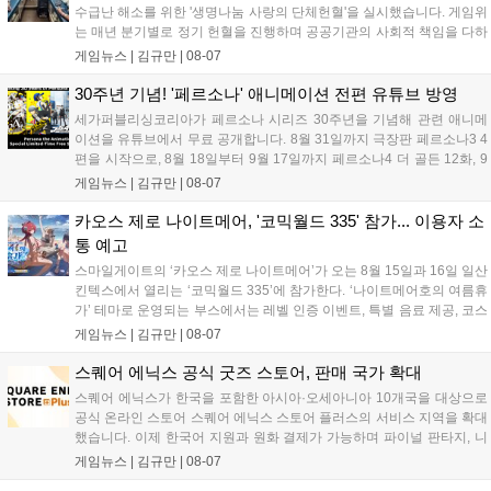
수급난 해소를 위한 '생명나눔 사랑의 단체헌혈'을 실시했습니다. 게임위
는 매년 분기별로 정기 헌혈을 진행하며 공공기관의 사회적 책임을 다하
고 있으며, 이번 행사에는 영화진흥위원회 등 14개 기관 임직원이 동참
게임뉴스 |
김규만
|
08-07
해 생명 나눔을 실천했습니다. 서태건 위원장은 이웃의 생명을 지키는
따뜻한 실천에 참여한 모든 임직원에게 감사의 뜻을 전하며 헌혈 문화
30주년 기념! '페르소나' 애니메이션 전편 유튜브 방영
확산에 앞장섰습니다....
세가퍼블리싱코리아가 페르소나 시리즈 30주년을 기념해 관련 애니메
이션을 유튜브에서 무료 공개합니다. 8월 31일까지 극장판 페르소나3 4
편을 시작으로, 8월 18일부터 9월 17일까지 페르소나4 더 골든 12화, 9
월 15일부터 10월 14일까지 페르소나5 시리즈가 순차 공개됩니다. 또한
게임뉴스 |
김규만
|
08-07
8월 16일까지 SNS를 통해 축하 메시지를 모집하며, 선정된 내용은 기념
영상 및 대형 전광판에 소개될 예정입니다....
카오스 제로 나이트메어, '코믹월드 335' 참가... 이용자 소
통 예고
스마일게이트의 ‘카오스 제로 나이트메어’가 오는 8월 15일과 16일 일산
킨텍스에서 열리는 ‘코믹월드 335’에 참가한다. ‘나이트메어호의 여름휴
가’ 테마로 운영되는 부스에서는 레벨 인증 이벤트, 특별 음료 제공, 코스
프레 모델 포토존 등 다채로운 행사가 진행된다. 유명 코스어 7인이 캐릭
게임뉴스 |
김규만
|
08-07
터로 변신해 이용자를 맞이하며, SNS 인증 시 추가 굿즈도 증정한다. 자
세한 정보는 공식 커뮤니티에서 확인 가능하다....
스퀘어 에닉스 공식 굿즈 스토어, 판매 국가 확대
스퀘어 에닉스가 한국을 포함한 아시아·오세아니아 10개국을 대상으로
공식 온라인 스토어 스퀘어 에닉스 스토어 플러스의 서비스 지역을 확대
했습니다. 이제 한국어 지원과 원화 결제가 가능하며 파이널 판타지, 니
어 등 주요 게임의 피규어, 굿즈를 구매할 수 있습니다. 신상품이 순차적
게임뉴스 |
김규만
|
08-07
으로 추가될 예정이며 이용자는 사이트에서 국가를 한국으로 설정해 이