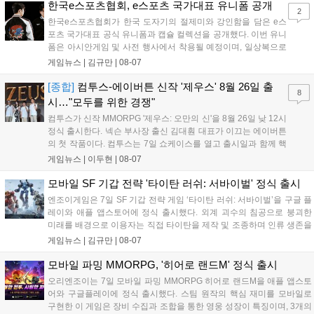
용 가능합니다....
한국e스포츠협회, e스포츠 국가대표 유니폼 공개
2
한국e스포츠협회가 한국 도자기의 절제미와 강인함을 담은 e스
포츠 국가대표 공식 유니폼과 캡슐 컬렉션을 공개했다. 이번 유니
폼은 아시안게임 및 사전 행사에서 착용될 예정이며, 일상복으로
구성된 컬렉션은 오는 8월 28일부터 골스튜디오 공식 홈페이지
게임뉴스 |
김규만
|
08-07
와 무신사, 오프라인 매장에서 판매된다. 다만 아시안게임 결선에
서는 대회 규정에 따라 별도의 유니폼을 착용할 계획이다....
[종합]
컴투스-에이버튼 신작 '제우스' 8월 26일 출
8
시…"모두를 위한 경쟁"
컴투스가 신작 MMORPG '제우스: 오만의 신'을 8월 26일 낮 12시
정식 출시한다. 넥슨 부사장 출신 김대훤 대표가 이끄는 에이버튼
의 첫 작품이다. 컴투스는 7일 쇼케이스를 열고 출시일과 함께 핵
심 콘텐츠, 유료화 정책, 운영 방향을 공개했다. 캐릭터명 선점은
게임뉴스 |
이두현
|
08-07
8월 13일 오후 8시 시작한다. '제우스: 오만의 신'은 최고신 제우스
의 오만으로 균열이...
모바일 SF 기갑 전략 '타이탄 러쉬: 서바이벌' 정식 출시
엔조이게임은 7일 SF 기갑 전략 게임 ‘타이탄 러쉬: 서바이벌’을 구글 플
레이와 애플 앱스토어에 정식 출시했다. 외계 괴수의 침공으로 붕괴한
미래를 배경으로 이용자는 직접 타이탄을 제작 및 조종하며 인류 생존을
위한 전투를 펼친다. 지휘관 모집, 피난처 운영, 연맹 협동 콘텐츠가 특징
게임뉴스 |
김규만
|
08-07
이며 출시를 기념해 접속 시 영웅 경험치와 다이아몬드 등 다양한 성장
지원 보상을 제공한다. 상세 내용은 공식 커뮤니티에서 확인 가능하다....
모바일 파밍 MMORPG, '히어로 랜드M' 정식 출시
오리엔조이는 7일 모바일 파밍 MMORPG 히어로 랜드M을 애플 앱스토
어와 구글플레이에 정식 출시했다. 스팀 원작의 핵심 재미를 모바일로
구현한 이 게임은 장비 수집과 조합을 통한 영웅 성장이 특징이며, 3개의