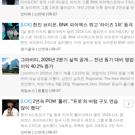
리아(LCK)' 정규 시즌 3라운드 라이즈 그룹 BNK 피어엑스전에서 2:0으
로 승리하며 그룹 1위로 올라섰다. 개막 2연패 이후 곧바로 2연승을 만
들어내면서 이어질 4라운드에 대한 기대감을 올렸다. 다음은 이날 데뷔
인터뷰 |
신연재
|
08-07
첫 POM을 수상한 '남궁' 남궁성훈의 POM 인터뷰 전문이다....
[LCK]
한진 브리온, BNK 피어엑스 꺾고 '라이즈 1위' 등극
7일 종로 치지직 롤파크에서 열린 '2026 LoL 챔피언스 코리아(LCK)' 정
규 시즌 3라운드 라이즈 그룹, BNK 피어엑스와 한진 브리온의 대결에서
한진 브리온이 2:0으로 승리했다. 이번 승리로 한진 브리온은 BNK 피어
엑스를 제치고 라이즈 그룹 1위로 올라섰다. 1세트, 한진 브리온이 '로머'
경기결과 |
신연재
|
08-07
조우진의 로크를 중심으로 게임을 유리하게 풀어갔다. '...
그라비티, 2026년 2분기 실적 공개… 전년 동기 대비 영업
이익 40.2% 증가
그라비티가 2026년 2분기 매출 1,619억 원, 영업이익 276억 원을 기록
하며 내실 성장을 이뤘다. 상반기 실적은 ‘Ragnarok: The New World’가
견인했다. 하반기에는 8월 18일 ‘Ragnarok Zero: Global’ 동남아 출시를
시작으로 9월 3일 ‘달려라 헤베레케 EX’, 9월 22일 ‘갈바테인’ 등 다양한
게임뉴스 |
윤홍만
|
08-07
신작을 선보인다. 4분기에는 ‘쟈레코 아케이드 콜렉션’과 ‘라이트 오디세
이’ 출시가 예정돼 있으며, 2027년에는 ‘Ragnarok 3’ 등 대작을 글로벌
[LCK]
2연속 POM '룰러', "'듀로'와 바텀 구도 연습
2
출시할 계획이다. 그라비티는 조인트벤처 설립과 라그나로크 에코 시스
많이 했다"
템 구축을 통해 신성장 동력을 확보할 방침이다....
젠지 e스포츠가 7일 종로 치지직 롤파크에서 열린 '2026 LoL 챔
피언스 코리아(LCK)' 정규 시즌 3라운드 레전드 그룹 kt 롤스터전
에서 2:0으로 승리했다. 1세트는 퍼펙트 승리, 2세트도 1만 차이
를 벌리며 25분 만에 승리하면서 말 그대로 압도적인 경기력을 선
인터뷰 |
신연재
|
08-07