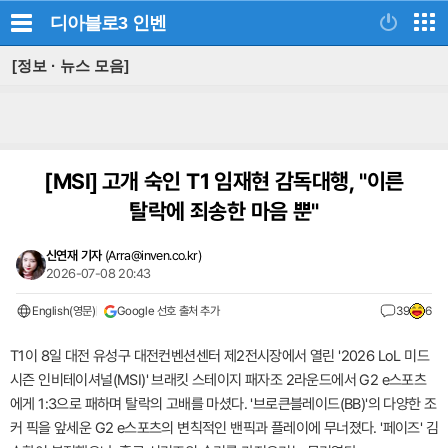
디아블로3
인벤
[정보 · 뉴스 모음]
[MSI]
고개 숙인 T1 임재현 감독대행, "이른
탈락에 죄송한 마음 뿐"
신연재 기자
(
Arra@inven.co.kr
)
2026-07-08 20:43
English(영문)
Google 선호 출처 추가
39
6
T1이 8일 대전 유성구 대전컨벤션센터 제2전시장에서 열린 '2026 LoL 미드
시즌 인비테이셔널(MSI)' 브래킷 스테이지 패자조 2라운드에서 G2 e스포츠
에게 1:3으로 패하며 탈락의 고배를 마셨다. '브로큰블레이드(BB)'의 다양한 조
커 픽을 앞세운 G2 e스포츠의 변칙적인 밴픽과 플레이에 무너졌다. '페이즈' 김