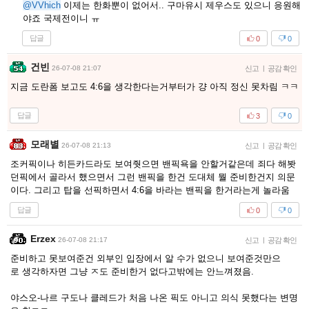
@VVhich
이제는 한화뿐이 없어서.. 구마유시 제우스도 있으니 응원해
야죠 국제전이니 ㅠ
답글
0
0
건빈
26-07-08 21:07
신고
|
공감 확인
지금 도란폼 보고도 4:6을 생각한다는거부터가 걍 아직 정신 못차림 ㅋㅋ
답글
3
0
모래별
26-07-08 21:13
신고
|
공감 확인
조커픽이나 히든카드라도 보여줫으면 밴픽욕을 안할거같은데 죄다 해봣
던픽에서 골라서 했으면서 그런 밴픽을 한건 도대체 뭘 준비한건지 의문
이다. 그리고 탑을 선픽하면서 4:6을 바라는 밴픽을 한거라는게 놀라움
답글
0
0
Erzex
26-07-08 21:17
신고
|
공감 확인
준비하고 못보여준건 외부인 입장에서 알 수가 없으니 보여준것만으
로 생각하자면 그냥 ㅈ도 준비한거 없다고밖에는 안느껴졌음.
야스오-나르 구도나 클레드가 처음 나온 픽도 아니고 의식 못했다는 변명