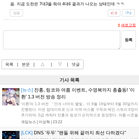
음. 지금 도란은 7대3을 줘야 4대6 결과가 나오는 상태인데 ㅋㅋ
답글
0
0
새로고침
등록
목록
|
본문
|
△
|
▽
|
댓글
기사 목록
[뉴스]
잔홍, 링코와 여름 이벤트, 수영복까지 총출동! '이
환' 1.3 버전 방송 정리
'이환'의 1.3 버전 「안개 너머의 별빛」이 8월 19일부터 9월 30일까지
진행된다. 이번 업데이트로 신규 지역 어스름 구역과 메인 스토리 6장이
추가되며, S급 캐릭터 잔홍과 링코가 순차적으로 등장한다. 여름 시즌을
맞아 비치발리볼, 수상 오토바이 등 다채로운 이벤트가 열리고, 캐릭터
게임뉴스 |
이성혁
|
23:22
렌더링 개선 및 랜덤 코스튬 등 편의성도 강화된다. 8월 11일까지 사용
가능한 교환 코드 3종이 제공되며, 상세 일정은 공식 채널을 통해 확인할
[LCK]
DNS '두두' "팬들 위해 끝까지 최선 다하겠다"
수 있다....