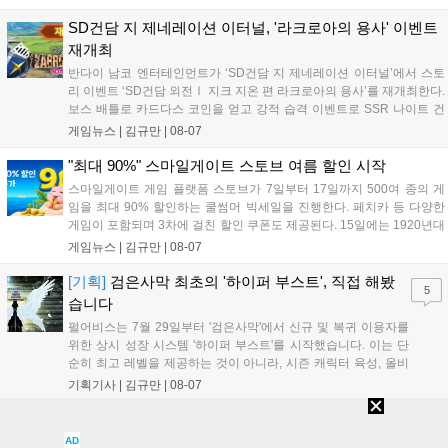
진행 중이며 참여자에게는 초월 소환권 등 다양한 보상을 제공합
니다. 또한 카카오톡 채널 추가 시 주차별 스페셜 쿠폰과 한정 스
SD건담 지 제네레이션 이터널, '라크로아의 용사' 이벤트
킨, 경품 이벤트 등 풍성한 혜택을 마련해 이용자들의 기대를 모
재개최
으고 있습니다....
반다이 남코 엔터테인먼트가 ‘SD건담 지 제네레이션 이터널’에서 스토
리 이벤트 ‘SD건담 외전Ⅰ 지크 지온 편 라크로아의 용사’를 재개최한다.
보스 배틀로 카드다스 코인을 얻고 강적 습격 이벤트로 SSR 나이트 건
담을 획득할 수 있다. 로그인 보너스로 최대 다이아 3,000개를 지급하며,
게임뉴스 |
김규만
|
08-07
8월 31일까지 실물대 유니콘 건담 입상 피날레를 기념해 SSR 유닛을 전
원 증정한다. 또한 9월 30일까지 공식 유튜브에서 특별 프로그램을 시청
"최대 90%" 스마일게이트 스토브 여름 할인 시작
할 수 있다....
스마일게이트 게임 플랫폼 스토브가 7일부터 17일까지 500여 종의 게
임을 최대 90% 할인하는 쿨썸머 빅세일을 진행한다. 페치카 등 다양한
게임이 포함되며 3차에 걸친 할인 쿠폰도 제공된다. 15일에는 1920년대
경성 배경의 신작 그날의 신문이 출시되며, 15일부터 17일까지는 국내
게임뉴스 |
김규만
|
08-07
개발사 게임을 위한 시크릿 쿠폰도 추가 발행될 예정이다. 자세한 내용
은 공식 페이지에서 확인 가능하다....
[기획]
검은사막 최초의 '하이퍼 부스트', 직접 해봤
5
습니다
펄어비스는 7월 29일부터 '검은사막'에서 신규 및 복귀 이용자를
위한 상시 성장 시스템 '하이퍼 부스트'를 시작했습니다. 이는 단
순히 최고 레벨을 제공하는 것이 아니라, 시즌 캐릭터 육성, 올비
아 아카데미 수료, 아침의 나라 설화 진행 등 4단계 과정을 통해
기획기사 |
김규만
|
08-07
게임에 적응하며 공방합 750을 목표로 성장하는 구조입니다. 이
용자는 과제를 완수하며 동(V) 투발라 장비와 검은별 무기, 카라
목록
검색
자드 장신구 등을 획득해 주요 콘텐츠에 진입할 수 있습니다....
AD