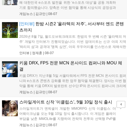
해 대한민국 e스포츠 발전을 위한 ‘e스포츠 대상’을 공동 개최하
기로 합의했습니다. 양측은 이번 협약을 통해 시상식의 공정성과
전문성을 강화하고 MZ세대를 겨냥한 미디어 영향력을 확대해 e
게임뉴스 |
김규만
|
08-07
스포츠 전 종목을 아우르는 대표 연례 행사로 육성할 계획입니다.
김영만 회장은 10년 만에 재추진되는 이번 시상식이 e스포츠의
[인터뷰]
한밤 시즌2 '울라텍의 저주', 서사부터 엔드 콘텐
성과와 가치를 널리 알리는 권위 있는 행사가 되도록 노력하겠다
츠까지
고 밝혔습니다....
2026년 8월 7일, 월드오브워크래프트: 한밤의 두 번째 시즌 '울라텍의 저
주' 개발자 인터뷰가 진행되었습니다. 이번 업데이트는 신규 야외 지역
'똬리의 섬'과 공격대 '맹독 심연', 야외 우두머리를 인스턴스로 재해석한
'소굴'을 포함합니다. 개발진은 하우징 시스템 개선 및 신화+ 던전 로테이
인터뷰 |
정재훈
|
08-07
션, 공격대 보상 강화 등을 예고하며, 한국 팬들의 열정적인 성원에 감사
를 표했습니다....
키움 DRX, FPS 전문 MCN 온사이드 컴퍼니와 MOU 체
결
키움 DRX가 지난 8월 5일 서울타워에서 FPS 전문 MCN 온사이드 컴퍼
니와 e스포츠 콘텐츠 강화를 위한 업무 협약을 체결했다. 양사는 이번 협
약을 통해 키움 DRX의 발로란트 선수단 IP와 온사이드 컴퍼니의 크리에
이터 네트워크를 결합하여 정규 및 특별 콘텐츠를 공동 기획한다. 또한
게임뉴스 |
김규만
|
08-07
디지털 콘텐츠 제작을 넘어 팬들이 직접 참여하는 오프라인 행사 등 온·
오프라인 연계 프로그램을 순차적으로 선보이며 e스포츠 생태계 확장에
스마일게이트 신작 '이클립스', 9월 10일 정식 출시
4
나설 계획이다....
스마일게이트가 엔픽셀이 개발한 MMORPG 신작 이클립스: 더
어웨이크닝을 오는 9월 10일 정식 출시합니다. 이 게임은 플레이
부담을 낮춘 MMOLite를 지향하며 전략적 전투와 선택형 PvP를
특징으로 합니다. 현재 공식 홈페이지와 앱 마켓에서 사전등록을
게임뉴스 |
김규만
|
08-07