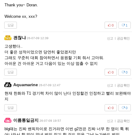
Thank you~ Doran.
Welcome xx, xxx?
답글
0
1
괜찮냐
26-07-09 12:39
신고
|
공감 확인
고생했다..
더 좋은 성적이었으면 당연히 좋았겠지만
그래도 꾸준히 대회 참여하면서 응원할 기회 줘서 고마워.
아쉬운 건 아쉬운 거고 다음이 있는 이상 멈출 수 없지
답글
0
0
Aquamarine
26-07-09 12:47
신고
|
공감 확인
현재 한화와 T1 경기력 차이 많이 난다 인정할건 인정하고 빨리 보완해야
지
답글
0
0
이름통일금지
26-07-09 19:57
신고
|
공감 확인
blg때는 진짜 밴픽차이로 진거라면 이번 g2전은 진짜 너무 한 명이 툭 튀
어나와서 할 말이 없네 범인 잡기 할 것도 없음 그냥 누가봐도 범인