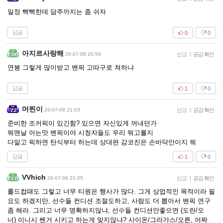
일정 빡빡한데 담주까지는 좀 쉬자
답글
0
0
아지르사랑해
26-07-08 20:59
신고
|
공감 확인
연봉 그렇게 많이받고 밴픽 고따구로 쳐하냐
답글
1
0
머찐이
26-07-08 21:03
신고
|
공감 확인
준비한 조커픽이 있긴함? 있으면 자신있게 꺼내던가
뭐맨날 아는맛 벤픽이야 시청자들도 우리 뭐고를지
다알고 픽하면 탄식부터 하는데 상대편 감코진은 손바닥안이지 뭐
답글
1
0
VVhich
26-07-08 21:05
신고
|
공감 확인
롤드컵때도 그렇고 너무 티원은 행사가 많다. 그게 상업적인 목적이라 필
요도 하겠지만, 선수들 컨디션 조절도하고, 사람도 더 뽑아서 밴픽 연구
좀 해라. 그리고 너무 명확하지않냐, 선수들 컨디션안좋으면 (도란/오
너) 이니시 쎈거 시키고 하는게 맞지않냐? 사이온/그라가스/오른, 어짜