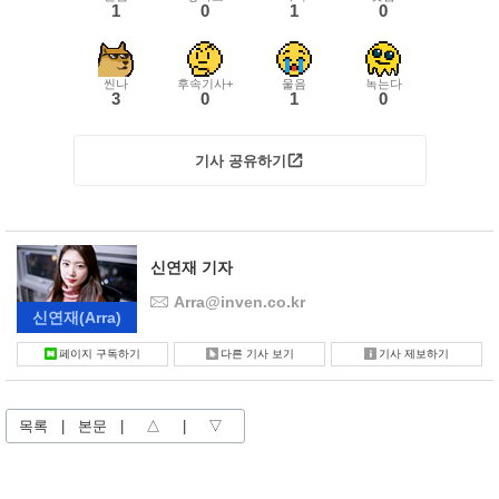
1
0
1
0
씬나
후속기사+
울음
녹는다
3
0
1
0
기사 공유하기
신연재 기자
Arra@inven.co.kr
신연재
(Arra)
페이지 구독하기
다른 기사 보기
기사 제보하기
목록
|
본문
|
△
|
▽