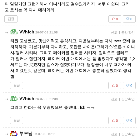
피 밀릴거면 그런거해서 이니시라도 걸수있게하지. 너무 아쉽다. 그리
고 로치는 꼭 다시 데려와라
답글
0
0
VVhich
26-07-08 21:08
신고
|
공감 확인
티원 고생했고, 맛난거먹고 휴식하고, 다음날부터는 다시 ewc 준비 철
저히하자. 기본기부터 다시하고, 도란은 사이온/그라가스/오른 + 이니
시/탱커 시켜라. 그리고 페이커를 딜러를 시키자. 갈리오로 클레드
가 잘커서 잘린거지. 페이커 이번 대회에서는 폼 좋았다고 생각함. 1,2
세트는 다 못봤지만 캡스가 잘했다기보다, 탑정글이 너무 격차가 커
서 이겼던것 같은데, 페이커는 이번 대회에서 충분히 잘했다고 생각
함.
답글
0
0
VVhich
26-07-08 21:08
신고
|
공감 확인
그리고 한화는 꼭 우승했으면 좋겠네.. lck ㅠㅠ
답글
0
0
부모님
26-07-09 10:11
신고
|
공감 확인