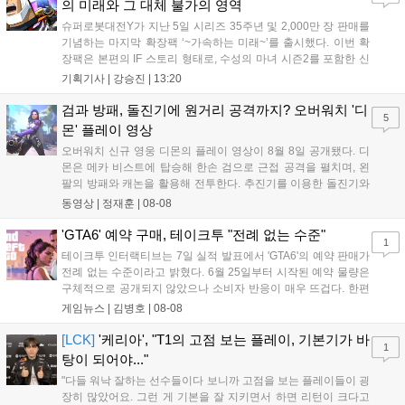
의 미래와 그 대체 불가의 영역
슈퍼로봇대전Y가 지난 5일 시리즈 35주년 및 2,000만 장 판매를
기념하는 마지막 확장팩 ‘~가속하는 미래~’를 출시했다. 이번 확
장팩은 본편의 IF 스토리 형태로, 수성의 마녀 시즌2를 포함한 신
규 참전작과 크로스오버 합체기를 선보이며 작품을 완결 짓는다.
기획기사 |
강승진
|
13:20
기존 연출의 한계와 로봇 게임 시장의 어려움 속에서도 팬들이 원
하는 몰입감 있는 서사와 조합을 구현하며 시리즈의 미래를 향한
검과 방패, 돌진기에 원거리 공격까지? 오버워치 '디
5
새로운 가능성을 제시했다....
몬' 플레이 영상
오버워치 신규 영웅 디몬의 플레이 영상이 8월 8일 공개됐다. 디
몬은 메카 비스트에 탑승해 한손 검으로 근접 공격을 펼치며, 왼
팔의 방패와 캐논을 활용해 전투한다. 추진기를 이용한 돌진기와
참격 형태의 궁극기를 보유했고, 메카 파괴 시 맨몸으로 기관총을
동영상 |
정재훈
|
08-08
사용하는 특징이 있다. 디몬은 오는 8월 12일 시작되는 시즌4 부
산의 영웅들 업데이트를 통해 정식 출시될 예정이다....
'GTA6' 예약 구매, 테이크투 "전례 없는 수준"
1
테이크투 인터랙티브는 7일 실적 발표에서 'GTA6'의 예약 판매가
전례 없는 수준이라고 밝혔다. 6월 25일부터 시작된 예약 물량은
구체적으로 공개되지 않았으나 소비자 반응이 매우 뜨겁다. 한편
11월 19일 PS5와 Xbox 시리즈 X|S로 정식 출시될 예정이며, 록
게임뉴스 |
김병호
|
08-08
스타 게임즈는 한국 시각 28일 오전 4시 넷플릭스를 통해 장편 영
상 'Grand Theft Auto VI: An Extended Look'을 최초 공개할 계획
[LCK]
'케리아', "T1의 고점 보는 플레이, 기본기가 바
1
이다....
탕이 되어야..."
"다들 워낙 잘하는 선수들이다 보니까 고점을 보는 플레이들이 굉
장히 많았어요. 그런 게 기본을 잘 지키면서 하면 리턴이 크다고