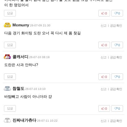
이 한 명있어서
답글
0
0
Mcmurry
26-07-09 21:30
신고
|
공감 확인
다음 경기 화이팅 도란 오너 꼭 다시 제 폼 찾길
답글
0
0
콜캐서디
26-07-10 08:19
신고
|
공감 확인
도란은 사과 안하냐?
답글
0
0
참철도
26-07-10 13:10
신고
|
공감 확인
바텀빼고 사람이 아니더라 걍
답글
0
0
진짜내가츄다
26-07-11 10:22
신고
|
공감 확인