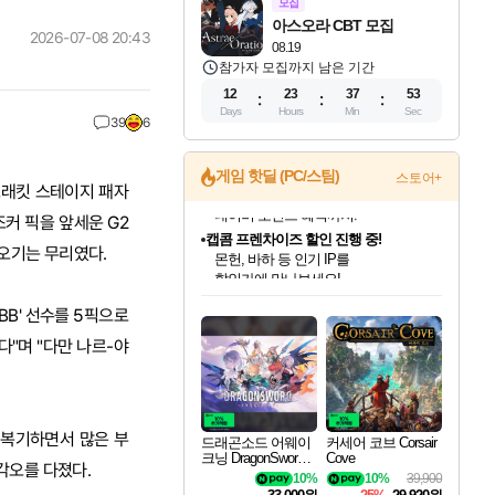
모집
아스오라 CBT 모집
2026-07-08 20:43
08.19
참가자 모집까지 남은 기간
12
23
37
52
Days
Hours
Min
Sec
39
6
게임 핫딜 (PC/스팀)
스토어+
 브래킷 스테이지 패자
조커 픽을 앞세운 G2
캡콤 프렌차이즈 할인 진행 중!
몬헌, 바하 등 인기 IP를
오기는 무리였다.
할인가에 만나보세요!
드래곤소드: 어웨이크닝 입점!
문명 7 특별 할인!
귀무자: 검의 길 예약 판매 중!
비스트 오브 리인카네이션 정식 출시!
커세어 코브 출시 기념 할인!
더 렐릭 퍼스트 가디언 정식 출시
베데스다 40주년 기념 할인 중!
마블 투혼 파이팅 소울즈 예약 판매 중!
캡콤 일부 상품 상시 할인
스타워즈 은하계 레이서
로블록스 기프트 카드 공식 입점
스팀으로 만나는 드래곤소드!
조선&고려 DLC 출시 예정
10% 할인과
게임프릭 신작 IP
해적'섬'을 발전시키자!
설화x하드코어 액션!
베데스다의 명작들을
마블 히어로 총 출동&화려한 격투!
몬헌 와일즈 & 드래곤즈 도그마2
인벤게임즈에서 10% 추가 적립
Robux를 가장 안전하고
BB' 선수를 5픽으로
네이버혜택과 함께 만나보세요!
50%할인&추가 적립까지!
이니&베니 혜택까지!
네이버 혜택가와 함께 예약하세요!
할인&네이버혜택으로 만나보세요!
네이버페이 혜택과 만나보세요!
40주년 프로모션으로 만나보세요!
네이버 포인트 혜택까지!
일부 에디션 상시 할인!
혜택으로 예약 판매 중
편안하게 충전하세요
다"며 "다만 나르-야
상 복기하면서 많은 부
드래곤소드 어웨이
커세어 코브 Corsair
크닝 DragonSword A
Cove
각오를 다졌다.
wakening
10%
10%
39,900