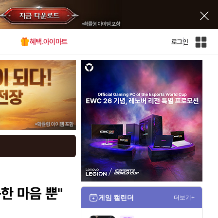
혜택.아이마트
로그인
인
벤
전
체
사
이
트
맵
한 마음 뿐"
게임 캘린더
더보기+