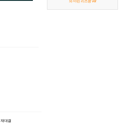
와 마린 리즈큥 ver
R 재대결