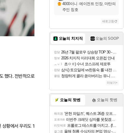
4000이니
·
에이전트 인장, 마탄의
주인 칭호
새로고침
오늘의 치지직
오늘의 SOOP
26년 7월 팔로우 상승량 TOP 30 - 월간 치지직
잡담
2026 치지직 이리대회 오픈컵 안내
정보
초ㅇㅎ) 수녀 코스프레 제로투
ㅗㅜㅑ
삼식) 토요일에 vs한동숙 롤 내전 예정
잡담
도 했다. 전반적으로
청량하게 콜라 쏟아버리는 유니 ㅋㅋㅋ
클립
더보기+
오늘의 팟벤
오늘의 핫벤
‘몬헌 와일즈’, 퀘스트 26종 오프라인 지원
해외겜
이번주 크레딧 상자를 못찾겠어요
포르자6
인 상황에서 우리도 1
프롤로그 테스트를 마치고.. (feat. 리아)
리밋제로
올해 청룡 수상자의 본업 영상 - 스테이씨 윤
걸그룹