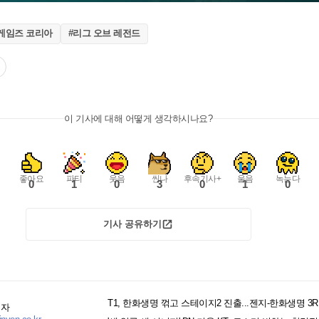
게임즈 코리아
#리그 오브 레전드
이 기사에 대해 어떻게 생각하시나요?
좋아요
파티
웃음
씬나
후속기사+
울음
녹는다
0
1
0
3
0
1
0
기사 공유하기
T1, 한화생명 꺾고 스테이지2 진출...젠지-한화생명 3
기자