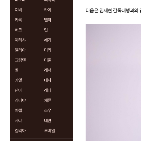
이비
카이
다음은 임재현 감독대행과의 
카록
벨라
허크
린
아리샤
헤기
델리아
미리
그림덴
미울
벨
레서
카엘
테사
단아
레티
라티야
체른
아켈
소우
사냐
네반
칼리아
루미엘