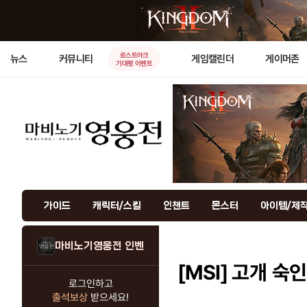
로스트아크
뉴스
커뮤니티
게임캘린더
게이머존
기대평 이벤트
가이드
캐릭터/스킬
인챈트
몬스터
아이템/제
마비노기영웅전 인벤
[MSI]
고개 숙인 
로그인하고
출석보상
받으세요!