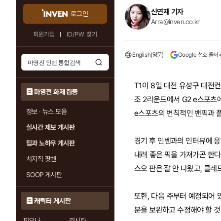
신연재 기자
로그인
Arra@inven.co.kr
회원가입
ID/PW 찾기
English(영문)
Google 선호 출처
T1이 8일 대전 유성구 대전컨
마영전 화제 집중
조 2라운드에서 G2 e스포츠에
정보 · 뉴스 모음
e스포츠의 변칙적인 밴픽과 플
실시간 제보 게시판
경기 후 인벤과의 인터뷰에 응한
팁과 노하우 게시판
내려 좋은 픽을 가져가곤 한다.
치지직 팟벤
스오 판은 잘 안 나왔고, 클레
SOOP 게시판
또한, 다음 주부터 예정되어 있
캐릭터 게시판
분을 보완하고 수정해야 할 것
피오나
리시타