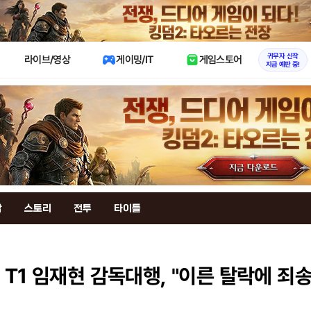
X
귀무자 신작
라이브/영상
게이밍/IT
게임스토어
지금 예판 중!
작
스토리
전투
타이틀
T1 임재현 감독대행, "이른 탈락에 죄송