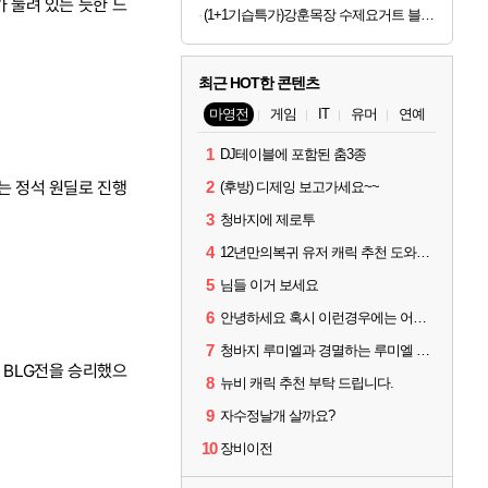
가 눌려 있는 듯한 느
(1+1기습특가)강훈목장 수제요거트 블루베리1L+딸기1L 외
최근 HOT한 콘텐츠
마영전
게임
IT
유머
연예
1
DJ테이블에 포함된 춤3종
트는 정석 원딜로 진행
2
(후방) 디제잉 보고가세요~~
3
청바지에 제로투
4
12년만의복귀 유저 캐릭 추천 도와주세요 ㅠㅠ
5
님들 이거 보세요
6
안녕하세요 혹시 이런경우에는 어떻게 해야될까요?
7
청바지 루미엘과 경멸하는 루미엘 보고 가세요!
 BLG전을 승리했으
8
뉴비 캐릭 추천 부탁 드립니다.
9
자수정날개 살까요?
10
장비이전