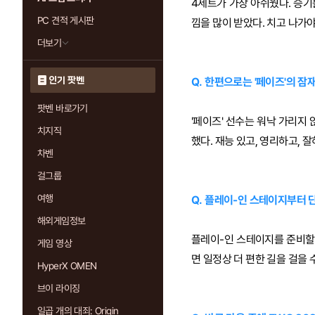
4세트가 가장 아쉬웠다. 승기
PC 견적 게시판
낌을 많이 받았다. 치고 나가
더보기
인기 팟벤
Q. 한편으로는 '페이즈'의 잠
팟벤 바로가기
'페이즈' 선수는 워낙 가리지 
치지직
했다. 재능 있고, 영리하고, 
차벤
걸그룹
여행
Q. 플레이-인 스테이지부터 
해외게임정보
플레이-인 스테이지를 준비할
게임 영상
면 일정상 더 편한 길을 걸을 
HyperX OMEN
브이 라이징
일곱 개의 대죄: Origin