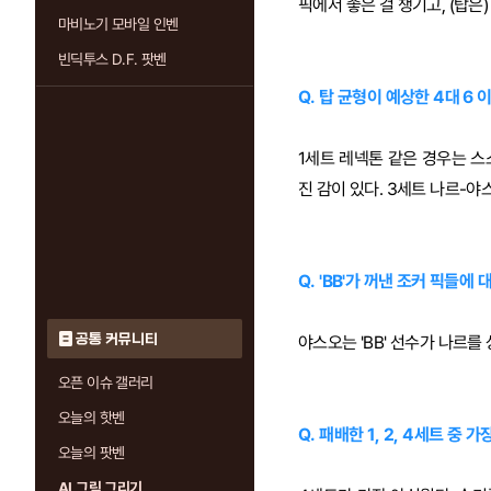
픽에서 좋은 걸 챙기고, (탑은
마비노기 모바일 인벤
빈딕투스 D.F. 팟벤
Q. 탑 균형이 예상한 4대 6
1세트 레넥톤 같은 경우는 스
진 감이 있다. 3세트 나르-야
Q. 'BB'가 꺼낸 조커 픽들
공통 커뮤니티
야스오는 'BB' 선수가 나르를
오픈 이슈 갤러리
오늘의 핫벤
Q. 패배한 1, 2, 4세트 중 
오늘의 팟벤
AI 그림 그리기