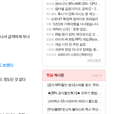
엔비디아 30%·AMD 10% - GPU 공급가 인상 보도
해외겜
챕터별 길찾기/지도 공략 (1 ~ 12장)
비스트
혹시 이 만화 아시는 분 계신가요
애니클립
슈로대Y 확장팩 업데이트 트레일러
PV
7년만에 가족여행을 다녀왔습니다.
여행
캐릭터 소개 |「로른·경감」
실팰
AI발 원가 압박, 메인보드값 오르나
해외겜
 나서 급격하게 무너
라이자 AI 채팅 RPG 게임 [RyzaChat: AI] 공개
섭컬겜
게임 시작 전 추천 설정
비스트
과부하 한정 아니다! 정예림, 화속성 서포터 세대 교체
나혼렙
브레이커 스토리 | #에이단
리밋제로
새로고침
도 보였다.
핫딜
게시판
더보기+
레드 정도인 것 같다
[공식 64%할인 생수]스파클 생수, 무라벨, 2L, 24개
★[38% 공식할인특가]★ 오뚜기 흰밥, 210g, 24개
스타벅스 SS 서프비치 파인니 콜드컵 473ml
[무선블렌더] 닌자 블라스트 맥스 무선 블렌더 BC251KR, 플래티넘실버, 1개