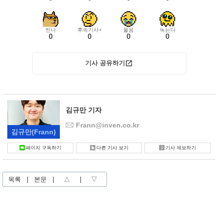
씬나
후속기사+
울음
녹는다
0
0
0
0
기사 공유하기
김규만 기자
Frann@inven.co.kr
김규만
(Frann)
페이지 구독하기
다른 기사 보기
기사 제보하기
목록
|
본문
|
△
|
▽