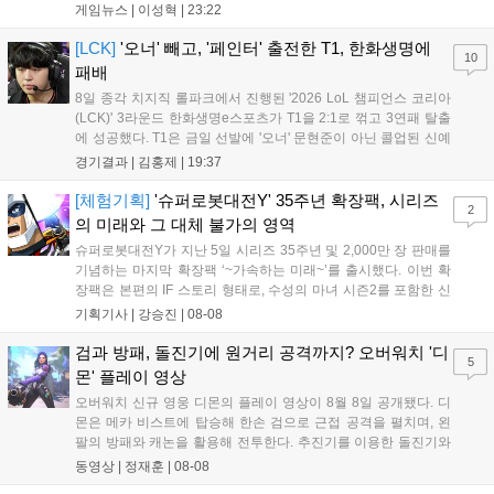
등장한다. 여름 시즌을 맞아 비치발리볼, 수상 오토바이 등 다채
게임뉴스 |
이성혁
|
23:22
로운 이벤트가 열리고, 캐릭터 렌더링 개선 및 랜덤 코스튬 등 편
의성도 강화된다. 8월 11일까지 사용 가능한 교환 코드 3종이 제
[LCK]
'오너' 빼고, '페인터' 출전한 T1, 한화생명에
10
공되며, 상세 일정은 공식 채널을 통해 확인할 수 있다....
패배
8일 종각 치지직 롤파크에서 진행된 '2026 LoL 챔피언스 코리아
(LCK)' 3라운드 한화생명e스포츠가 T1을 2:1로 꺾고 3연패 탈출
에 성공했다. T1은 금일 선발에 '오너' 문현준이 아닌 콜업된 신예
'페인터' 김은후를 투입했지만, 결국 1:2로 패배하고 말았다. T1은
경기결과 |
김홍제
|
19:37
'케리아'의 카밀이 좋은 플레이를 통해 한화생명 바텀 듀오의 점멸
을 빼냈다....
[체험기획]
'슈퍼로봇대전Y' 35주년 확장팩, 시리즈
2
의 미래와 그 대체 불가의 영역
슈퍼로봇대전Y가 지난 5일 시리즈 35주년 및 2,000만 장 판매를
기념하는 마지막 확장팩 ‘~가속하는 미래~’를 출시했다. 이번 확
장팩은 본편의 IF 스토리 형태로, 수성의 마녀 시즌2를 포함한 신
규 참전작과 크로스오버 합체기를 선보이며 작품을 완결 짓는다.
기획기사 |
강승진
|
08-08
기존 연출의 한계와 로봇 게임 시장의 어려움 속에서도 팬들이 원
하는 몰입감 있는 서사와 조합을 구현하며 시리즈의 미래를 향한
검과 방패, 돌진기에 원거리 공격까지? 오버워치 '디
5
새로운 가능성을 제시했다....
몬' 플레이 영상
오버워치 신규 영웅 디몬의 플레이 영상이 8월 8일 공개됐다. 디
몬은 메카 비스트에 탑승해 한손 검으로 근접 공격을 펼치며, 왼
팔의 방패와 캐논을 활용해 전투한다. 추진기를 이용한 돌진기와
참격 형태의 궁극기를 보유했고, 메카 파괴 시 맨몸으로 기관총을
동영상 |
정재훈
|
08-08
사용하는 특징이 있다. 디몬은 오는 8월 12일 시작되는 시즌4 부