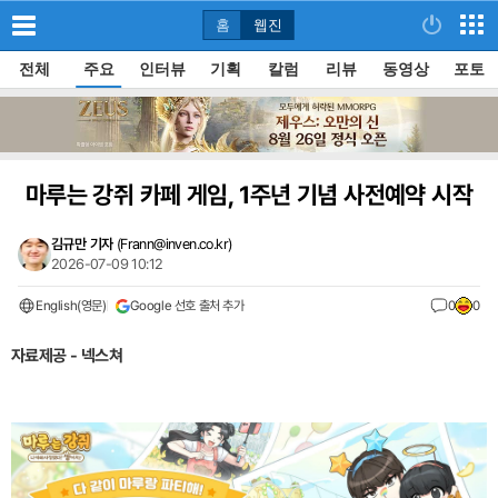
홈
웹진
전체
주요
인터뷰
기획
칼럼
리뷰
동영상
포토
마루는 강쥐 카페 게임, 1주년 기념 사전예약 시작
김규만 기자
(
Frann@inven.co.kr
)
2026-07-09 10:12
English(영문)
Google 선호 출처 추가
0
0
자료제공 - 넥스쳐