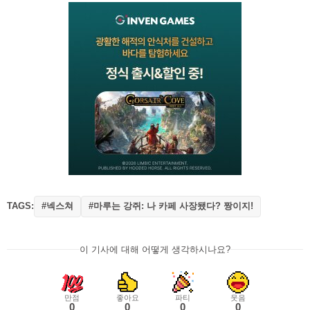
TAGS:
#넥스쳐
#마루는 강쥐: 나 카페 사장됐다? 짱이지!
이 기사에 대해 어떻게 생각하시나요?
만점
좋아요
파티
웃음
0
0
0
0