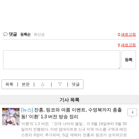
댓글
등록순
|
최신순
새로고침
새로고침
등록
목록
|
본문
|
△
|
▽
|
댓글
기사 목록
[뉴스]
잔홍, 링코와 여름 이벤트, 수영복까지 총출
4
동! '이환' 1.3 버전 방송 정리
'이환'의 1.3 버전 「안개 너머의 별빛」이 8월 19일부터 9월 30
일까지 진행된다. 이번 업데이트로 신규 지역 어스름 구역과 메인
스토리 6장이 추가되며, S급 캐릭터 잔홍과 링코가 순차적으로