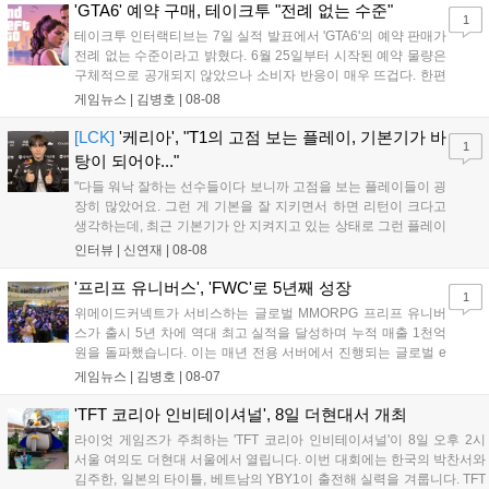
산의 영웅들 업데이트를 통해 정식 출시될 예정이다....
'GTA6' 예약 구매, 테이크투 "전례 없는 수준"
1
테이크투 인터랙티브는 7일 실적 발표에서 'GTA6'의 예약 판매가
전례 없는 수준이라고 밝혔다. 6월 25일부터 시작된 예약 물량은
구체적으로 공개되지 않았으나 소비자 반응이 매우 뜨겁다. 한편
11월 19일 PS5와 Xbox 시리즈 X|S로 정식 출시될 예정이며, 록
게임뉴스 |
김병호
|
08-08
스타 게임즈는 한국 시각 28일 오전 4시 넷플릭스를 통해 장편 영
상 'Grand Theft Auto VI: An Extended Look'을 최초 공개할 계획
[LCK]
'케리아', "T1의 고점 보는 플레이, 기본기가 바
1
이다....
탕이 되어야..."
"다들 워낙 잘하는 선수들이다 보니까 고점을 보는 플레이들이 굉
장히 많았어요. 그런 게 기본을 잘 지키면서 하면 리턴이 크다고
생각하는데, 최근 기본기가 안 지켜지고 있는 상태로 그런 플레이
를 추구하다 보니까 팀적으로 안 좋은 사고가 계속 많이 났던 것
인터뷰 |
신연재
|
08-08
같습니다." T1은 6일 서울 종로구 치지직 롤파크에서 열린 '2026
LoL 챔피언스 코리아(LCK)'...
'프리프 유니버스', 'FWC'로 5년째 성장
1
위메이드커넥트가 서비스하는 글로벌 MMORPG 프리프 유니버
스가 출시 5년 차에 역대 최고 실적을 달성하며 누적 매출 1천억
원을 돌파했습니다. 이는 매년 전용 서버에서 진행되는 글로벌 e
스포츠 대회 FWC의 영향이 큽니다. FWC는 이용자가 동일한 조
게임뉴스 |
김병호
|
08-07
건에서 시즌을 함께 즐기는 구조로, 올해 4월 시작된 FWC 2026
은 전년 대비 매출과 이용자 지표가 대폭 상승하는 성과를 냈습니
'TFT 코리아 인비테이셔널', 8일 더현대서 개최
다. 오는 10월 필리핀 마닐라에서 총상금 11만 달러 규모의 제4회
라이엇 게임즈가 주최하는 'TFT 코리아 인비테이셔널'이 8일 오후 2시
FWC 그랜드 파이널이 개최될 예정이며, 위메이드커넥트는 이를
서울 여의도 더현대 서울에서 열립니다. 이번 대회에는 한국의 박찬서와
통해 커뮤니티 중심의 장기 성장 모델을 지속할 방침입니다....
김주한, 일본의 타이틀, 베트남의 YBY1이 출전해 실력을 겨룹니다. TFT