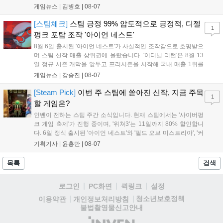
는 소속팀 없이 개인 자격으로 참가하는 독특한 대회 구조를 가지며, 누
게임뉴스 |
김병호
|
08-07
구나 참여 가능한 '소파에서 왕관까지'라는 철학을 실천하고 있습니다.
17일까지 이어지는 이번 행사는 신규 세트 체험과 공연 등 다양한 즐길
[스팀체크]
스팀 긍정 99% 압도적으로 긍정적, 디젤
1
거리를 제공하며, 이후 현대백화점 판교점에서도 행사가 이어질 예정입
펑크 포탑 조작 '아이언 네스트'
니다. 연말에는 라스베이거스 오픈이 개최됩니다....
8월 6일 출시된 '아이언 네스트'가 사실적인 조작감으로 호평받으
며 스팀 신작 매출 상위권에 올랐습니다. '이터널 리턴'은 8월 13
일 정규 시즌 개막을 앞두고 프리시즌을 시작해 국내 매출 1위를
기록했습니다. 25주년을 맞은 '고스트 리콘' 시리즈는 8월 6일 쇼
게임뉴스 |
강승진
|
08-07
케이스와 함께 대규모 할인을 진행하며 순위가 급상승했고, 신작
'마블 투혼: 파이팅 소울즈'와 레트로 수리 시뮬레이션 '리스토
[Steam Pick]
이번 주 스팀에 쏟아진 신작, 지금 주목
1
리'도 스팀에 정식 출시되었습니다....
할 게임은?
인벤이 전하는 스팀 주간 소식입니다. 현재 스팀에서는 '사이버펑
크 게임 축제'가 진행 중이며, '위쳐3'는 11일까지 80% 할인합니
다. 6일 정식 출시된 '아이언 네스트'와 '필드 오브 미스트리아', '커
세어 코브'가 호평받고 있습니다. 한편, 7일 출시된 '마블 투혼'은
기획기사 |
윤홍만
|
08-07
태그 시스템에 대한 호불호가 갈리며 복합적 평가를 기록 중입니
다. 유비소프트의 '고스트리콘: 와일드랜드'는 7년 만의 대규모 업
목록
검색
데이트 '라스트 라이츠'와 함께 95% 할인 중입니다....
로그인
PC화면
퀵링크
설정
청소년보호정책
이용약관
개인정보처리방침
불법촬영물신고안내
(주)