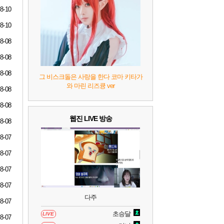
7
리듬 천국 미라클 스타즈
2
8-10
8-10
8
헤일로: 캠페인 이볼브드
2
8-08
8-08
9
캡틴 츠바사 2 월드 파이터즈
8-08
그 비스크돌은 사랑을 한다 코마 키타가
와 마린 리즈큥 ver
8-08
10
레고 배트맨: 레거시 오브 더 다크 나이트
8-08
웹진 LIVE 방송
8-08
8-07
8-07
8-07
8-07
다주
8-07
초승달
LIVE
8-07