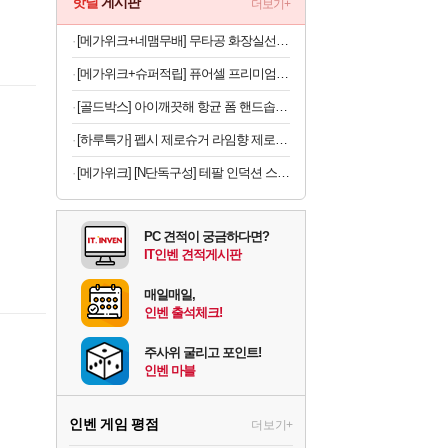
핫딜
게시판
더보기+
[메가위크+네맴무배] 무타공 화장실선반 접착식 욕실 일자 세면대 선반 정리대
[메가위크+슈퍼적립] 퓨어셀 프리미엄 304 올스텐 이동식 세탁 빨래 바구니 베이직 2단, 1개
[골드박스] 아이깨끗해 항균 폼 핸드솝 순 보송보송 파우더향, 490ml, 3개
[하루특가] 펩시 제로슈거 라임향 제로카페인 무라벨, 300ml, 20개
[메가위크] [N단독구성] 테팔 인덕션 스텐 티타늄 1X 디네토 프라이팬 24CM
PC 견적이 궁금하다면?
IT인벤 견적게시판
매일매일,
인벤 출석체크!
주사위 굴리고 포인트!
인벤 마블
인벤 게임 평점
더보기+