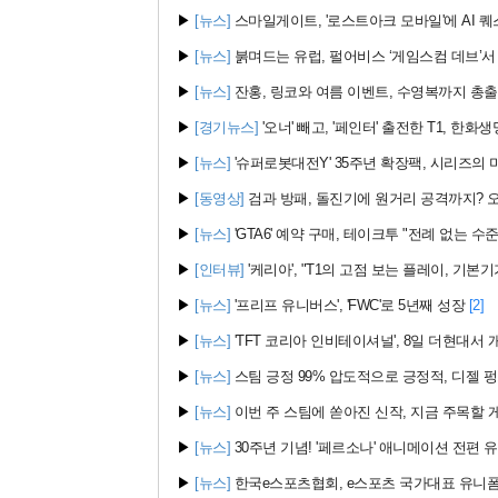
▶
[뉴스]
스마일게이트, '로스트아크 모바일'에 AI 퀘스
▶
[뉴스]
붉며드는 유럽, 펄어비스 ‘게임스컴 데브’서 
▶
[뉴스]
잔홍, 링코와 여름 이벤트, 수영복까지 총출동!
▶
[경기뉴스]
'오너' 빼고, '페인터' 출전한 T1, 한화
▶
[뉴스]
'슈퍼로봇대전Y' 35주년 확장팩, 시리즈의 미
▶
[동영상]
검과 방패, 돌진기에 원거리 공격까지? 오버
▶
[뉴스]
'GTA6' 예약 구매, 테이크투 "전례 없는 수준
▶
[인터뷰]
'케리아', "T1의 고점 보는 플레이, 기본기
▶
[뉴스]
'프리프 유니버스', 'FWC'로 5년째 성장
[2]
▶
[뉴스]
'TFT 코리아 인비테이셔널', 8일 더현대서 
▶
[뉴스]
스팀 긍정 99% 압도적으로 긍정적, 디젤 펑크
▶
[뉴스]
이번 주 스팀에 쏟아진 신작, 지금 주목할 
▶
[뉴스]
30주년 기념! '페르소나' 애니메이션 전편 
▶
[뉴스]
한국e스포츠협회, e스포츠 국가대표 유니폼