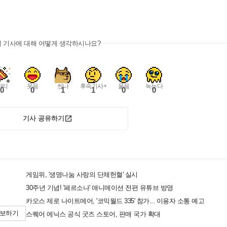
이 기사에 대해 어떻게 생각하시나요?
파티
웃음
씬나
후속기사+
울음
녹는다
0
0
1
1
0
0
기사 공유하기
게임위, '생명나눔 사랑의 단체헌혈' 실시
30주년 기념! '페르소나' 애니메이션 전편 유튜브 방영
카오스 제로 나이트메어, '코믹월드 335' 참가... 이용자 소통 예고
제보하기
스퀘어 에닉스 공식 굿즈 스토어, 판매 국가 확대