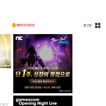
혜택.아이마트
로그인
인
벤
전
체
사
이
트
맵
인
벤
 10:17
배