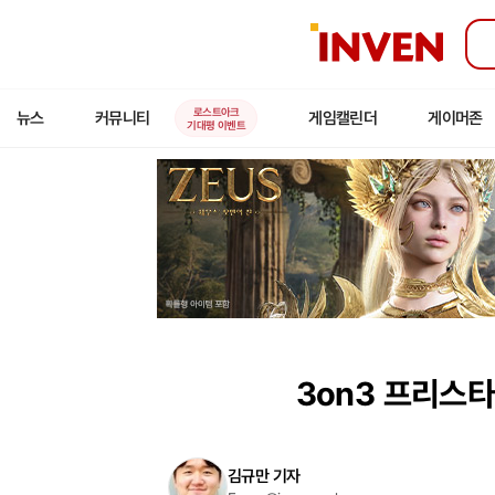
인
벤
로스트아크
뉴스
커뮤니티
게임캘린더
게이머존
기대평 이벤트
3on3 프리스
김규만 기자