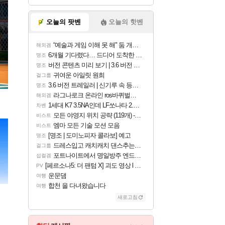
오늘의 팟벤
오늘의 핫벤
“예술과 게임 이해 못 해" 둠 개발자, Xbox 비판
해외겜
6개월 기다렸다… 드디어 도착한 치사 메신저백! 실물 후기
명조
버전 콘텐츠 미리 보기 | 3.6 버전 「신기루 속 등불 그림자, 속세에 깃든 검의 결심」이 8월 20일에 업데이트됩니다!
명조
귀여운 아일릿 원희
걸그룹
3.6 버전 트레일러 | 신기루 속 등불 그림자, 속세에 깃든 검의 결심
명조
라그나로크 온라인 ros바퀴벌레 증식이벤트
해외겜
1세대 K7 3.5NA인데 LF쏘나타 2.0NA 기변하면 유류비 절약이 얼마나 될까요..?
차벤
모든 야영지 위치 공략 (119개) - 야영의 달인 도전과제
비스트
엠마 모든 기술 모션 모음
비스트
[명조 | 도미노피자 콜라보] 예고
명조
드레스입고 캐치캐치 댄스추는 이안
걸그룹
포트나이트에서 명일방주 엔드필드 [펠리카] 판매 예정
섭컬겜
[페르소나5: 더 팬텀 X] 괴도 영상 l 타카마키 안·댄싱 스타
PV
운문댐
여행
합천 을 다녀왔습니다
여행
새로고침