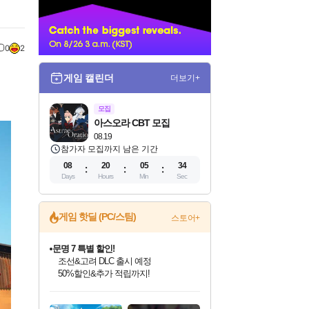
너
0
2
게임 캘린더
더보기+
모집
아스오라 CBT 모집
08.19
참가자 모집까지 남은 기간
08
20
05
33
Days
Hours
Min
Sec
게임 핫딜 (PC/스팀)
문명 7 특별 할인!
스토어+
조선&고려 DLC 출시 예정
50%할인&추가 적립까지!
마블 투혼 파이팅 소울즈 정식출시!
마블 히어로 총 출동&화려한 격투!
네이버 포인트 혜택까지!
인벤게임즈 8월 특별 할인!
드래곤소드: 어웨이크닝 입점!
귀무자: 검의 길 예약 판매 중!
비스트 오브 리인카네이션 정식 출시!
커세어 코브 출시 기념 할인!
더 렐릭 퍼스트 가디언 정식 출시
베데스다 40주년 기념 할인 중!
캡콤 프렌차이즈 할인 진행 중!
캡콤 일부 상품 상시 할인
스타워즈 은하계 레이서
로블록스 기프트 카드 공식 입점
인기 퍼블리셔 모음!
스팀으로 만나는 드래곤소드!
10% 할인과
게임프릭 신작 IP
해적'섬'을 발전시키자!
설화x하드코어 액션!
베데스다의 명작들을
몬헌, 바하 등 인기 IP를
몬헌 와일즈 & 드래곤즈 도그마2
인벤게임즈에서 10% 추가 적립
Robux를 가장 안전하고