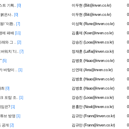
트 기획..
[0]
이두현 (Biit@inven.co.kr)
0
붉은사..
[0]
이두현 (Biit@inven.co.kr)
0
 '이환..
[7]
이성혁 (Rune@inven.co.kr)
0
생명에 패배
[11]
김홍제 (Koer@inven.co.kr)
0
래와 그 ..
[2]
강승진 (Looa@inven.co.kr)
0
워치 '디..
[7]
정재훈 (Laffa@inven.co.kr)
0
"
[5]
김병호 (Haao@inven.co.kr)
0
가 바탕이 ..
[1]
신연재 (Arra@inven.co.kr)
0
김병호 (Haao@inven.co.kr)
0
개최
[0]
김병호 (Haao@inven.co.kr)
0
 포탑 조..
[1]
강승진 (Looa@inven.co.kr)
0
게임은?
[1]
윤홍만 (Nowl@inven.co.kr)
0
유튜브 방영
[1]
김규만 (Frann@inven.co.kr)
0
 공개
[2]
김규만 (Frann@inven.co.kr)
0