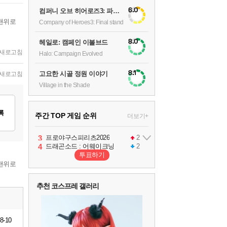
6.0
컴퍼니 오브 히어로즈3: 파이널 스탠드
맨위로
Company of Heroes3: Final stand
8.0
헤일로: 캠페인 이볼브드
새로고침
Halo: Campaign Evolved
8.1
고요한 시골 정원 이야기
새로고침
Village in the Shade
록
주간 TOP 게임 순위
더보기+
1
2
3
4
팰월드
프로야구스피리츠2026
드래곤소드 : 어웨이크닝
어쌔신 크리드: 블랙 플래그 리싱크드
1
2
2
투표하기
맨위로
5
블라인드 삼국
1
추천 코스프레 갤러리
6
그랑블루 판타지 리링크 - 엔드리스 라그나로크
1
8-10