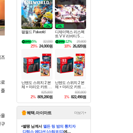
최대 90% 할인가를 만나보세요!
네이버혜택과 함께 만나보세요!
이니&베니 혜택까지!
네이버 혜택가와 함께 예약하세요!
할인&네이버혜택으로 만나보세요!
네이버페이 혜택과 만나보세요!
40주년 프로모션으로 만나보세요!
할인가에 만나보세요!
일부 에디션 상시 할인!
혜택으로 예약 판매 중
편안하게 충전하세요
팰월드 Palworld
디제이맥스 리스펙
트 V V 리버티 5 팩
DJMAX RESPECT
5%
32,000
12%
29,800
V V Liberty 5 Pack D
25%
24,000원
10%
26,820원
LC
임즈
크로
닌텐도 스위치 2 본
닌텐도 스위치 2 본
체 + 마리오 카트 월
체 + 마리오 카트 월
 즐
드 + 포켓몬스터 레
드 + 슈퍼 마리오 파
825,800
830,800
전드 ZA 닌텐도 스
티 잼버리 닌텐도
2%
809,280원
1%
822,490원
위치 2 에디션 번들
스위치 2 에디션 +
잼버리 TV 번들
혜택.아이마트
더보기+
들을
친구
니코
님께서
(본편포함) 데이브 더
다이버 인 더 정글 번들 (스팀코드)
에