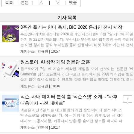
목록
|
본문
|
△
|
▽
|
댓글
기사 목록
3주간 즐기는 인디 축제, BIC 2026 온라인 전시 시작
부산인디커넥트페스티벌 2026 온라인 페스티벌이 8월 7일 개막해 28일
까지 총 22일간 개최됩니다. 부산시와 부산정보산업진흥원 등이 주최하
는 이번 행사는 공식 누리집을 통해 진행되며, 티켓 1매로 기간 내 전시
작을 제한 없이 체험할 수 있습니다. 일반 및 루키 부문 등 다양한 인디게
게임뉴스 |
김규만
|
10:57
임을 선보이며 개발자와의 소통 기능도 제공합니다. 장소 제약 없이 전
세계 누구나 참여 가능한 이번 행사는 역대 최대 규모로 열려 인디게임
원스토어, AI 창작 게임 전문관 오픈
생태계 확장에 기여할 전망입니다....
원스토어가 7일 AI 기술로 제작된 게임을 모아 선보이는 전문관 ‘AI
Games’를 정식 오픈했다. 라그나로크 브레이커 등 20종의 게임을 별도
설치 없이 즉시 실행할 수 있으며, 향후 라인업을 확대할 계획이다. 오는
11일부터는 게임 실행 시 할인 쿠폰을 지급하는 오픈 기념 이벤트도 진
게임뉴스 |
김규만
|
10:36
행된다. 이번 서비스는 누구나 AI를 활용해 게임을 제작하고 유통할 수
있는 환경을 조성해 창작자와 이용자 모두에게 새로운 경험을 제공할 것
넥슨, 사내 데이터 분석 툴 '넥슨스탯' 소개... "사후
1
으로 기대된다....
대응에서 사전 대비로"
넥슨은 지난 6일 넥슨 태그를 통해 게임 운영 데이터 분석 서비스
'넥슨스탯'을 공개했습니다. 이는 게임 내 이상 징후 발생 시 KPI
대시보드, 공지사항, 커뮤니티 반응 등 흩어진 정보를 하나의 타
임라인에 연결해 원인을 빠르게 파악하도록 돕는 관제 허브입니
게임뉴스 |
양영석
|
10:17
다. 현재 25개 이상의 프로젝트에 도입된 이 서비스는 사후 대응