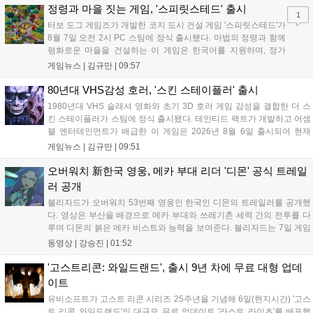
중심의 운영 방식을 사전 대비 체계로 전환하며 데이터 기반의 효
정령과 마을 짓는 게임, '스피릿스테드' 출시
1
율적인 의사결정을 지원하고 있습니다....
터보 도그 게임즈가 개발한 코지 도시 건설 게임 '스피릿스테드'가
8월 7일 오전 2시 PC 스팀에 정식 출시됐다. 마법의 정령과 함께
평화로운 마을을 건설하는 이 게임은 한국어를 지원하며, 정가
10,700원에서 10% 할인된 9,630원에 판매된다. 플레이어는 어
게임뉴스 |
김규만
|
09:57
드벤처 모드와 크리에이티브 모드를 통해 자유롭게 마을을 꾸미
고 정령을 활용해 공동체를 성장시킬 수 있다. 따뜻한 손그림 그
80년대 VHS감성 호러, '스킨 스테이플러' 출시
래픽이 특징이며, 부담 없이 즐길 수 있는 힐링 게임으로 기대를
1980년대 VHS 슬래셔 영화와 초기 3D 호러 게임 감성을 결합한 더 스
모으고 있다....
킨 스테이플러가 스팀에 정식 출시됐다. 테인티드 팩트가 개발하고 어셈
블 엔터테인먼트가 배급한 이 게임은 2026년 8월 6일 출시되어 현재
15,000원에 판매 중이다. 캐리언 시티를 배경으로 연쇄살인 사건을 추적
게임뉴스 |
김규만
|
09:51
하는 두 형사의 이야기를 다루며, 거친 복고풍 그래픽과 블랙 코미디를
통해 밀도 높은 공포를 선사한다....
오버워치 新한국 영웅, 메카 부대 리더 '디몬' 공식 트레일
러 공개
블리자드가 오버워치 53번째 영웅인 한국인 디몬의 트레일러를 공개했
다. 영상은 부산을 배경으로 메카 부대와 쓰레기촌 세력 간의 전투를 다
루며 디몬의 붉은 메카 비스트와 능력을 보여준다. 블리자드는 7일 게임
플레이 영상 공개를 시작으로 10일 시즌4 트레일러를 선보이며, 11일 시
동영상 |
강승진
|
01:52
작되는 시즌4를 통해 디몬을 정식 출시할 예정이다. 향후 메카 부대와 탈
론의 대립이 본격화될 전망이다....
'고스트리콘: 와일드랜드', 출시 9년 차에 무료 대형 업데
이트
유비소프트가 고스트 리콘 시리즈 25주년을 기념해 6일(현지시간) '고스
트 리콘 와일드랜드'의 대규모 무료 업데이트 '라스트 라이츠'를 배포했