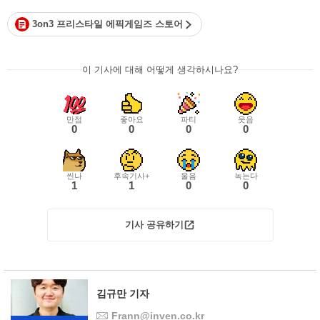
3on3 프리스타일 에픽게임즈 스토어
이 기사에 대해 어떻게 생각하시나요?
만점
좋아요
파티
웃음
0
0
0
0
씬나
후속기사+
울음
녹는다
1
1
0
0
기사 공유하기
김규만 기자
Frann@inven.co.kr