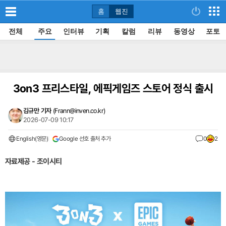
홈
웹진
전체
주요
인터뷰
기획
칼럼
리뷰
동영상
포토
3on3 프리스타일, 에픽게임즈 스토어 정식 출시
김규만 기자
(
Frann@inven.co.kr
)
2026-07-09 10:17
English(영문)
Google 선호 출처 추가
0
2
자료제공 - 조이시티