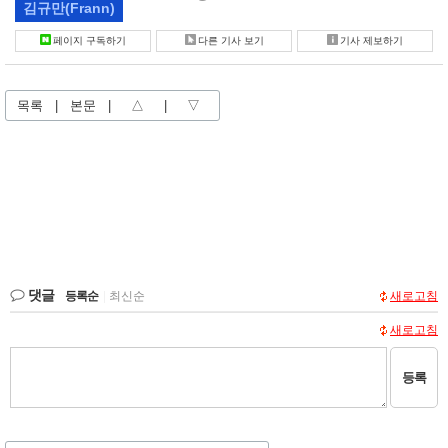
김규만
(Frann)
페이지 구독하기
다른 기사 보기
기사 제보하기
목록
|
본문
|
△
|
▽
댓글
등록순
|
최신순
새로고침
새로고침
등록