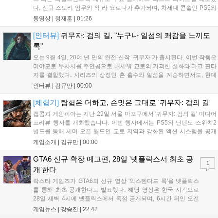
다. 신규 스토리 임무와 적 라 요로나가 추가되며, 차세대 콘솔인 PS5와
Xbox Series X|S에서 4K 60FPS를 지원한다. 또한 편의성 개선과 함께
동영상 |
정재훈
|
01:26
과거 콘텐츠가 복원되어 기존 및 신규 이용자 모두에게 새로운 즐길 거
리를 제공한다....
[인터뷰]
귀무자: 검의 길, "누구나 일섬의 쾌감을 느끼도
록"
오는 9월 4일, 20여 년 만의 완전 신작 ‘귀무자’가 출시된다. 이번 작품은
미야모토 무사시를 주인공으로 내세워 교토의 기괴한 설화와 다크 판타
지를 결합했다. 시리즈의 상징인 혼 흡수와 일섬을 계승하면서도, 현대
적인 검극 액션과 '무너뜨리기 일섬'을 더해 전투의 깊이를 더했다. 개발
인터뷰 |
김규만
|
00:00
진은 정해진 공략법 대신 플레이어의 선택에 따른 사무라이 액션을 구현
하고자 했으며, 실제 검술 전문가의 모션 캡처를 통해 리얼리티를 극대
[체험기]
탐험은 더하고, 손맛은 그대로 '귀무자: 검의 길'
화했다. 세계관을 새롭게 재구성한 이번 신작은 기존 시리즈와 설정은
캡콤과 게임피아는 지난 29일 서울 마포구에서 '귀무자: 검의 길' 미디어
다르지만, 특유의 통쾌한 손맛과 다크 판타지 분위기를 충실히 담아내어
프리뷰 행사를 개최했습니다. 이번 행사에서는 PS5와 닌텐도 스위치2
시리즈 팬과 신규 이용자 모두에게 새로운 재미를 선사할 예정이다....
빌드를 통해 세미 오픈 월드인 교토 지역과 강화된 액션 시스템을 공개
했습니다. 주인공 미야모토 무사시가 오니를 정화하는 과정을 담았으며,
게임소개 |
김규만
|
00:00
패링과 혼 흡수 등 전략적 전투 요소가 특징입니다. 정식 출시를 앞두고
탄탄한 게임성을 선보여 기대감을 높였습니다....
GTA6 신규 확장 예고편, 28일 '넷플릭스서 최초 공
1
개'한다
락스타 게임즈가 GTA6의 신규 영상 '익스텐디드 룩'을 넷플릭스
를 통해 최초 공개한다고 발표했다. 해당 영상은 한국 시각으로
28일 새벽 4시에 넷플릭스에서 독점 공개되며, 6시간 뒤인 오전
10시부터 공식 유튜브와 홈페이지에서도 확인할 수 있다. 기존보
게임뉴스 |
강승진
|
22:42
다 게임플레이 비중이 클 것으로 기대되는 가운데, 넷플릭스와의