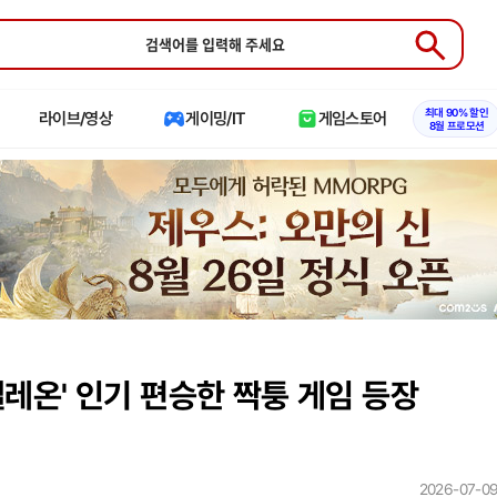
Submit
최대 90% 할인
라이브/영상
게이밍/IT
게임스토어
8월 프로모션
멜레온' 인기 편승한 짝퉁 게임 등장
2026-07-09