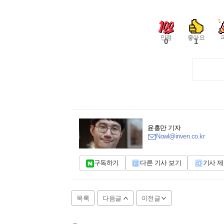
만점
좋아요
0
1
윤홍만 기자
Nowl@inven.co.kr
구독하기
다른 기사 보기
기사 
목록
다음글
이전글