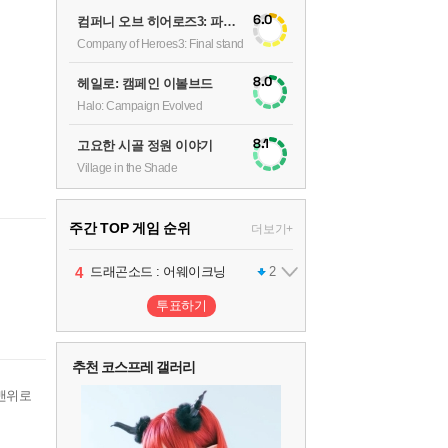
6.0
컴퍼니 오브 히어로즈3: 파이널 스탠드
Company of Heroes3: Final stand
8.0
헤일로: 캠페인 이볼브드
Halo: Campaign Evolved
8.1
고요한 시골 정원 이야기
Village in the Shade
주간 TOP 게임 순위
더보기+
1
2
3
4
팰월드
프로야구스피리츠2026
드래곤소드 : 어웨이크닝
어쌔신 크리드: 블랙 플래그 리싱크드
1
2
2
투표하기
5
블라인드 삼국
1
추천 코스프레 갤러리
6
그랑블루 판타지 리링크 - 엔드리스 라그나로크
1
맨위로