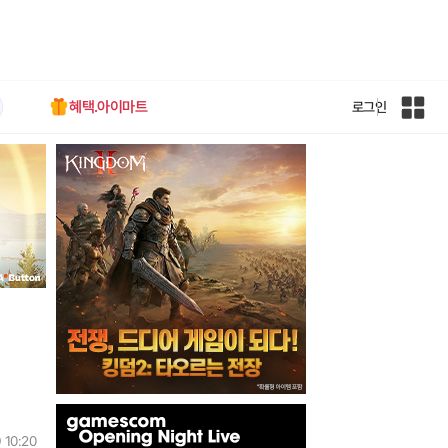
혜택.아이마트
로그인
인
벤
전
체
사
이
트
맵
인
벤
 10:20
배