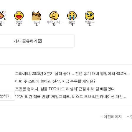
파티
웃음
씬나
후속기사+
울음
녹는다
0
2
1
0
4
1
기사 공유하기
그라비티, 2026년 2분기 실적 공개… 전년 동기 대비 영업이익 40.2% 증가
이번 주 스팀에 쏟아진 신작, 지금 주목할 게임은?
포켓몬 컴퍼니, 실물 TCG 카드 '리셀러' 근절 위해 칼 빼들었다
제보하기
"유저 의견 적극 반영" 게임프리크, 비스트 오브 리인카네이션 개선 나선다
이전페이지