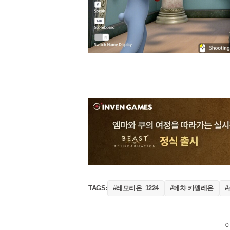
#레모리온_1224
#메챠 카멜레온
TAGS: