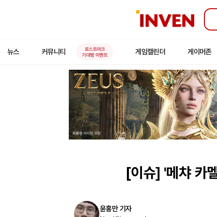
인
벤
로스트아크
뉴스
커뮤니티
게임캘린더
게이머존
기대평 이벤트
[이슈]
'메챠 카
윤홍만 기자