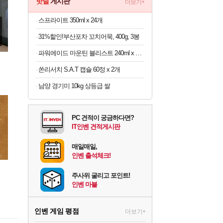
핫딜
게시판
더보기+
스프라이트 350ml x 24개
31%할인!부산포차 꼬치어묵, 400g, 3봉
파워에이드 마운틴 블리스트 240ml x 60개
쏜리서치 S.A.T 캡슐 60정 x 2개
남양 경기미 10kg 상등급 쌀
PC 견적이 궁금하다면?
IT인벤 견적게시판
매일매일,
인벤 출석체크!
주사위 굴리고 포인트!
인벤 마블
인벤 게임 평점
더보기+