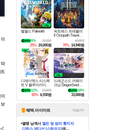
최대 90% 할인가를 만나보세요!
네이버혜택과 함께 만나보세요!
이니&베니 혜택까지!
네이버 혜택가와 함께 예약하세요!
할인&네이버혜택으로 만나보세요!
네이버페이 혜택과 만나보세요!
40주년 프로모션으로 만나보세요!
할인가에 만나보세요!
일부 에디션 상시 할인!
혜택으로 예약 판매 중
편안하게 충전하세요
팰월드 Palworld
옥토패스 트래블러
II Octopath Traveler I
 이
I
5%
32,000
49,800
25%
24,000원
70%
14,940원
 따
셉트
디제이맥스 리스펙
드래곤소드 어웨이
트 V 블루아카이브
크닝 DragonSword A
팩 DJMAX RESPE
wakening
12%
19,800
10%
CT V Blue Archive P
65%
6,930원
33,000원
식이
ack DLC
 보
혜택.아이마트
더보기+
니코
님께서
(본편포함) 데이브 더
かく
다이버 인 더 정글 번들 (스팀코드)
에