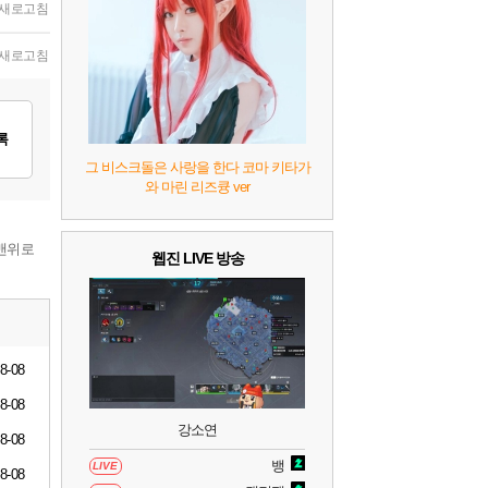
7
리듬 천국 미라클 스타즈
2
새로고침
새로고침
8
헤일로: 캠페인 이볼브드
2
9
캡틴 츠바사 2 월드 파이터즈
록
그 비스크돌은 사랑을 한다 코마 키타가
와 마린 리즈큥 ver
10
레고 배트맨: 레거시 오브 더 다크 나이트
맨위로
웹진 LIVE 방송
8-08
8-08
강소연
8-08
뱅
LIVE
8-08