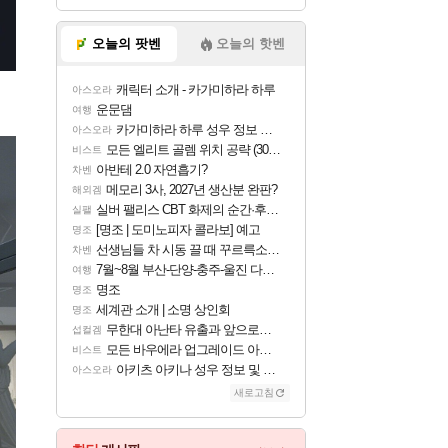
오늘의 팟벤
오늘의 핫벤
캐릭터 소개 - 카가미하라 하루
아스오라
운문댐
여행
카가미하라 하루 성우 정보 및 주요 필모
아스오라
모든 엘리트 골렘 위치 공략 (30개) - 방랑 결투가
비스트
아반테 2.0 자연흡기?
차벤
메모리 3사, 2027년 생산분 완판?
해외겜
실버 팰리스 CBT 화제의 순간·후기 모음
실팰
[명조 | 도미노피자 콜라보] 예고
명조
선생님들 차 시동 끌 때 꾸르륵소리나는데
차벤
7월~8월 부산-단양-충주-울진 다녀왔어요~
여행
명조
명조
세계관 소개 | 소명 상인회
명조
무한대 아난타 유출과 앞으로의 예상 (루머)
섭컬겜
모든 바우에라 업그레이드 아이템 획득 위치 공략 (89개)
비스트
아키츠 아키나 성우 정보 및 주요 필모
아스오라
새로고침