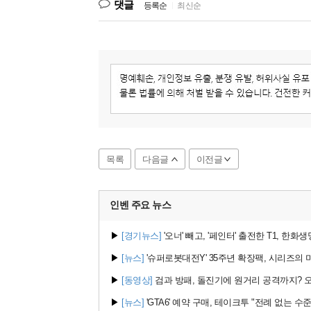
댓글
등록순
|
최신순
목록
다음글
이전글
인벤 주요
뉴스
▶
[경기뉴스]
'오너' 빼고, '페인터' 출전한 T1, 한화
▶
[뉴스]
'슈퍼로봇대전Y' 35주년 확장팩, 시리즈의 미
▶
[동영상]
검과 방패, 돌진기에 원거리 공격까지? 오버
▶
[뉴스]
'GTA6' 예약 구매, 테이크투 "전례 없는 수준