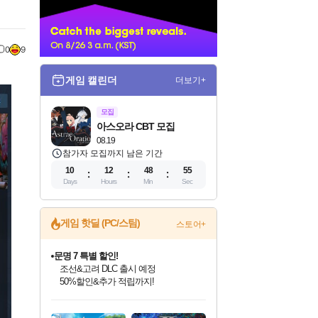
너
0
9
게임 캘린더
더보기+
모집
아스오라 CBT 모집
08.19
참가자 모집까지 남은 기간
10
12
48
53
Days
Hours
Min
Sec
문명 7 특별 할인!
게임 핫딜 (PC/스팀)
스토어+
조선&고려 DLC 출시 예정
50%할인&추가 적립까지!
마블 투혼 파이팅 소울즈 정식출시!
마블 히어로 총 출동&화려한 격투!
네이버 포인트 혜택까지!
인벤게임즈 8월 특별 할인!
드래곤소드: 어웨이크닝 입점!
귀무자: 검의 길 예약 판매 중!
비스트 오브 리인카네이션 정식 출시!
커세어 코브 출시 기념 할인!
더 렐릭 퍼스트 가디언 정식 출시
베데스다 40주년 기념 할인 중!
캡콤 프렌차이즈 할인 진행 중!
캡콤 일부 상품 상시 할인
스타워즈 은하계 레이서
로블록스 기프트 카드 공식 입점
인기 퍼블리셔 모음!
스팀으로 만나는 드래곤소드!
10% 할인과
게임프릭 신작 IP
해적'섬'을 발전시키자!
설화x하드코어 액션!
베데스다의 명작들을
몬헌, 바하 등 인기 IP를
몬헌 와일즈 & 드래곤즈 도그마2
인벤게임즈에서 10% 추가 적립
Robux를 가장 안전하고