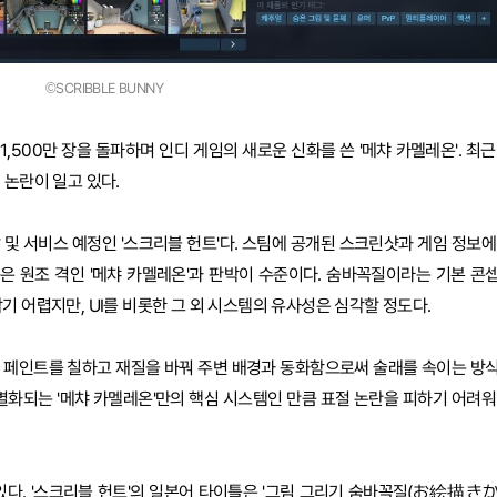
©SCRIBBLE BUNNY
1,500만 장을 돌파하며 인디 게임의 새로운 신화를 쓴 '메챠 카멜레온'. 최근
 논란이 일고 있다.
및 서비스 예정인 '스크리블 헌트'다. 스팀에 공개된 스크린샷과 게임 정보에
등은 원조 격인 '메챠 카멜레온'과 판박이 수준이다. 숨바꼭질이라는 기본 콘
기 어렵지만, UI를 비롯한 그 외 시스템의 유사성은 심각할 정도다.
에 페인트를 칠하고 재질을 바꿔 주변 배경과 동화함으로써 술래를 속이는 방
별화되는 '메챠 카멜레온'만의 핵심 시스템인 만큼 표절 논란을 피하기 어려워
있다. '스크리블 헌트'의 일본어 타이틀은 '그림 그리기 숨바꼭질(お絵描き