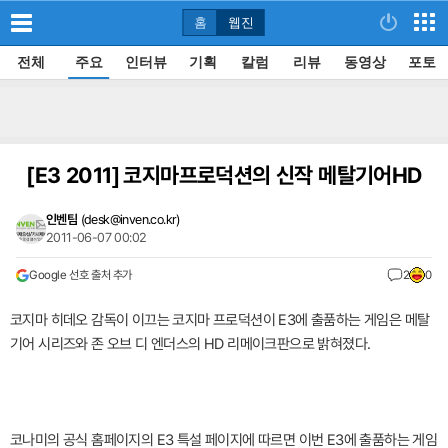
홈
웹진
전체
주요
인터뷰
기획
칼럼
리뷰
동영상
포토
[E3 2011]
코지마프로덕션의 신작 메탈기어HD
인벤팀
(
desk@inven.co.kr
)
2011-06-07 00:02
Google 선호 출처 추가
2
0
코지마 히데오 감독이 이끄는 코지마 프로덕션이 E3에 출품하는 게임은 메탈
기어 시리즈와 존 오브 디 엔더스의 HD 리메이크판으로 밝혀졌다.
코나미의 공식 홈페이지의 E3 특설 페이지에 따르면 이번 E3에 출품하는 게임