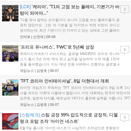
스타 게임즈는 한국 시각 28일 오전 4시 넷플릭스를 통해 장편 영
상 'Grand Theft Auto VI: An Extended Look'을 최초 공개할 계획
[LCK]
'케리아', "T1의 고점 보는 플레이, 기본기가 바
1
이다....
탕이 되어야..."
"다들 워낙 잘하는 선수들이다 보니까 고점을 보는 플레이들이 굉
장히 많았어요. 그런 게 기본을 잘 지키면서 하면 리턴이 크다고
생각하는데, 최근 기본기가 안 지켜지고 있는 상태로 그런 플레이
를 추구하다 보니까 팀적으로 안 좋은 사고가 계속 많이 났던 것
인터뷰 |
신연재
|
08-08
같습니다." T1은 6일 서울 종로구 치지직 롤파크에서 열린 '2026
LoL 챔피언스 코리아(LCK)'...
'프리프 유니버스', 'FWC'로 5년째 성장
1
위메이드커넥트가 서비스하는 글로벌 MMORPG 프리프 유니버
스가 출시 5년 차에 역대 최고 실적을 달성하며 누적 매출 1천억
원을 돌파했습니다. 이는 매년 전용 서버에서 진행되는 글로벌 e
스포츠 대회 FWC의 영향이 큽니다. FWC는 이용자가 동일한 조
게임뉴스 |
김병호
|
08-07
건에서 시즌을 함께 즐기는 구조로, 올해 4월 시작된 FWC 2026
은 전년 대비 매출과 이용자 지표가 대폭 상승하는 성과를 냈습니
'TFT 코리아 인비테이셔널', 8일 더현대서 개최
다. 오는 10월 필리핀 마닐라에서 총상금 11만 달러 규모의 제4회
라이엇 게임즈가 주최하는 'TFT 코리아 인비테이셔널'이 8일 오후 2시
FWC 그랜드 파이널이 개최될 예정이며, 위메이드커넥트는 이를
서울 여의도 더현대 서울에서 열립니다. 이번 대회에는 한국의 박찬서와
통해 커뮤니티 중심의 장기 성장 모델을 지속할 방침입니다....
김주한, 일본의 타이틀, 베트남의 YBY1이 출전해 실력을 겨룹니다. TFT
는 소속팀 없이 개인 자격으로 참가하는 독특한 대회 구조를 가지며, 누
게임뉴스 |
김병호
|
08-07
구나 참여 가능한 '소파에서 왕관까지'라는 철학을 실천하고 있습니다.
17일까지 이어지는 이번 행사는 신규 세트 체험과 공연 등 다양한 즐길
[스팀체크]
스팀 긍정 99% 압도적으로 긍정적, 디젤
1
거리를 제공하며, 이후 현대백화점 판교점에서도 행사가 이어질 예정입
펑크 포탑 조작 '아이언 네스트'
니다. 연말에는 라스베이거스 오픈이 개최됩니다....
8월 6일 출시된 '아이언 네스트'가 사실적인 조작감으로 호평받으