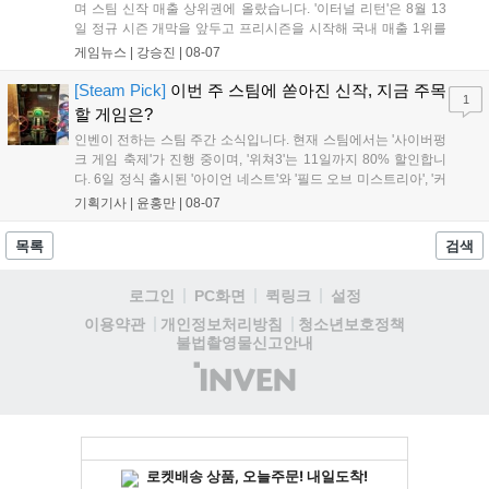
며 스팀 신작 매출 상위권에 올랐습니다. '이터널 리턴'은 8월 13
일 정규 시즌 개막을 앞두고 프리시즌을 시작해 국내 매출 1위를
기록했습니다. 25주년을 맞은 '고스트 리콘' 시리즈는 8월 6일 쇼
게임뉴스 |
강승진
|
08-07
케이스와 함께 대규모 할인을 진행하며 순위가 급상승했고, 신작
'마블 투혼: 파이팅 소울즈'와 레트로 수리 시뮬레이션 '리스토
[Steam Pick]
이번 주 스팀에 쏟아진 신작, 지금 주목
1
리'도 스팀에 정식 출시되었습니다....
할 게임은?
인벤이 전하는 스팀 주간 소식입니다. 현재 스팀에서는 '사이버펑
크 게임 축제'가 진행 중이며, '위쳐3'는 11일까지 80% 할인합니
다. 6일 정식 출시된 '아이언 네스트'와 '필드 오브 미스트리아', '커
세어 코브'가 호평받고 있습니다. 한편, 7일 출시된 '마블 투혼'은
기획기사 |
윤홍만
|
08-07
태그 시스템에 대한 호불호가 갈리며 복합적 평가를 기록 중입니
다. 유비소프트의 '고스트리콘: 와일드랜드'는 7년 만의 대규모 업
목록
검색
데이트 '라스트 라이츠'와 함께 95% 할인 중입니다....
로그인
PC화면
퀵링크
설정
청소년보호정책
이용약관
개인정보처리방침
불법촬영물신고안내
(주)
인
벤