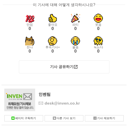
이 기사에 대해 어떻게 생각하시나요?
만점
좋아요
파티
웃음
0
0
0
0
씬나
후속기사+
울음
녹는다
0
0
0
0
기사 공유하기
인벤팀
desk@inven.co.kr
페이지 구독하기
다른 기사 보기
기사 제보하기