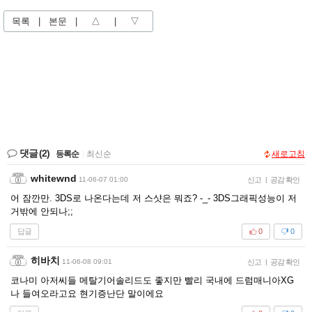
목록
|
본문
|
△
|
▽
댓글
(2)
등록순
|
최신순
새로고침
whitewnd
11-06-07 01:00
신고
|
공감 확인
어 잠깐만. 3DS로 나온다는데 저 스샷은 뭐죠? -_- 3DS그래픽성능이 저
거밖에 안되나;;
답글
0
0
히바치
11-06-08 09:01
신고
|
공감 확인
코나미 아저씨들 메탈기어솔리드도 좋지만 빨리 국내에 드럼매니아XG
나 들여오라고요 현기증난단 말이에요