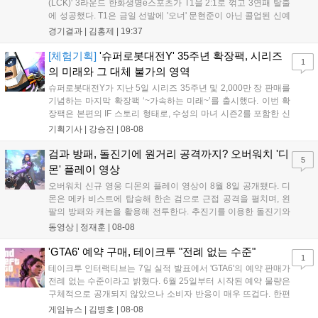
(LCK)' 3라운드 한화생명e스포츠가 T1을 2:1로 꺾고 3연패 탈출
에 성공했다. T1은 금일 선발에 '오너' 문현준이 아닌 콜업된 신예
'페인터' 김은후를 투입했지만, 결국 1:2로 패배하고 말았다. T1은
경기결과 |
김홍제
|
19:37
'케리아'의 카밀이 좋은 플레이를 통해 한화생명 바텀 듀오의 점멸
을 빼냈다....
[체험기획]
'슈퍼로봇대전Y' 35주년 확장팩, 시리즈
1
의 미래와 그 대체 불가의 영역
슈퍼로봇대전Y가 지난 5일 시리즈 35주년 및 2,000만 장 판매를
기념하는 마지막 확장팩 ‘~가속하는 미래~’를 출시했다. 이번 확
장팩은 본편의 IF 스토리 형태로, 수성의 마녀 시즌2를 포함한 신
규 참전작과 크로스오버 합체기를 선보이며 작품을 완결 짓는다.
기획기사 |
강승진
|
08-08
기존 연출의 한계와 로봇 게임 시장의 어려움 속에서도 팬들이 원
하는 몰입감 있는 서사와 조합을 구현하며 시리즈의 미래를 향한
검과 방패, 돌진기에 원거리 공격까지? 오버워치 '디
5
새로운 가능성을 제시했다....
몬' 플레이 영상
오버워치 신규 영웅 디몬의 플레이 영상이 8월 8일 공개됐다. 디
몬은 메카 비스트에 탑승해 한손 검으로 근접 공격을 펼치며, 왼
팔의 방패와 캐논을 활용해 전투한다. 추진기를 이용한 돌진기와
참격 형태의 궁극기를 보유했고, 메카 파괴 시 맨몸으로 기관총을
동영상 |
정재훈
|
08-08
사용하는 특징이 있다. 디몬은 오는 8월 12일 시작되는 시즌4 부
산의 영웅들 업데이트를 통해 정식 출시될 예정이다....
'GTA6' 예약 구매, 테이크투 "전례 없는 수준"
1
테이크투 인터랙티브는 7일 실적 발표에서 'GTA6'의 예약 판매가
전례 없는 수준이라고 밝혔다. 6월 25일부터 시작된 예약 물량은
구체적으로 공개되지 않았으나 소비자 반응이 매우 뜨겁다. 한편
11월 19일 PS5와 Xbox 시리즈 X|S로 정식 출시될 예정이며, 록
게임뉴스 |
김병호
|
08-08