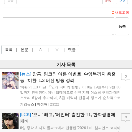
답글
0
0
새로고침
등록
목록
|
본문
|
△
|
▽
|
댓글
기사 목록
[뉴스]
잔홍, 링코와 여름 이벤트, 수영복까지 총출
3
동! '이환' 1.3 버전 방송 정리
'이환'의 1.3 버전 「안개 너머의 별빛」이 8월 19일부터 9월 30
일까지 진행된다. 이번 업데이트로 신규 지역 어스름 구역과 메인
스토리 6장이 추가되며, S급 캐릭터 잔홍과 링코가 순차적으로
등장한다. 여름 시즌을 맞아 비치발리볼, 수상 오토바이 등 다채
게임뉴스 |
이성혁
|
23:22
로운 이벤트가 열리고, 캐릭터 렌더링 개선 및 랜덤 코스튬 등 편
의성도 강화된다. 8월 11일까지 사용 가능한 교환 코드 3종이 제
[LCK]
'오너' 빼고, '페인터' 출전한 T1, 한화생명에
9
공되며, 상세 일정은 공식 채널을 통해 확인할 수 있다....
패배
8일 종각 치지직 롤파크에서 진행된 '2026 LoL 챔피언스 코리아