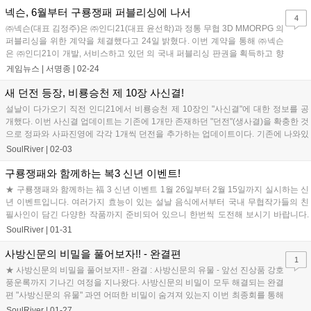
넥슨, 6월부터 구룡쟁패 퍼블리싱에 나서
4
㈜넥슨(대표 김정주)은 ㈜인디21(대표 윤선학)과 정통 무협 3D MMORPG 의
퍼블리싱을 위한 계약을 체결했다고 24일 밝혔다. 이번 계약을 통해 ㈜넥슨
은 ㈜인디21이 개발, 서비스하고 있던 의 국내 퍼블리싱 판권을 획득하고 향
후 마케팅, 홍보 활동을 포함한 게임 제반 서비...
게임뉴스 |
서명종
|
02-24
새 던전 등장, 비룡승천 제 10장 사신결!
설날이 다가오기 직전 인디21에서 비룡승천 제 10장인 "사신결"에 대한 정보를 공
개했다. 이번 사신결 업데이트는 기존에 1개만 존재하던 "던전"(생사결)을 확충한 것
으로 정파와 사파진영에 각각 1개씩 던전을 추가하는 업데이트이다. 기존에 나와있
던 ...
SoulRiver
|
02-03
구룡쟁패와 함께하는 복3 신년 이벤트!
★ 구룡쟁패와 함께하는 福 3 신년 이벤트 1월 26일부터 2월 15일까지 실시하는 신
년 이벤트입니다. 여러가지 효능이 있는 설날 음식에서부터 국내 무협작가들의 친
필사인이 담긴 다양한 작품까지 준비되어 있으니 한번씩 도전해 보시기 바랍니다.
구룡쟁패...
SoulRiver
|
01-31
사방신문의 비밀을 풀어보자!! - 완결편
1
★ 사방신문의 비밀을 풀어보자!! - 완결 : 사방신문의 유물 - 앞선 진상품 강호
풍운록까지 기나긴 여정을 지나왔다. 사방신문의 비밀이 모두 해결되는 완결
편 "사방신문의 유물" 과연 어떠한 비밀이 숨겨져 있는지 이번 최종회를 통해
서 알아보도록 하자. ...
SoulRiver
|
01-27