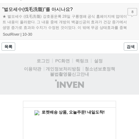
"벌모세수(伐毛洗髓)"를 아시나요?
8
★ 벌모세수 (伐毛洗髓) 강호풍운록 28일 구룡쟁패 공식 홈페이지에 업데이
트 내용이 올라왔다. 그 내용 중에 개방의 백결신공의 효과가 건강 증가에서
생명 증가로 효과와 수치가 수정된 것이었다. 이 밖에 무공 상태효과를 중복
하여, 적용 받을 수 없게 수...
SoulRiver
|
10-30
목록
검색
로그인
PC화면
퀵링크
설정
청소년보호정책
이용약관
개인정보처리방침
불법촬영물신고안내
(주)
인
벤