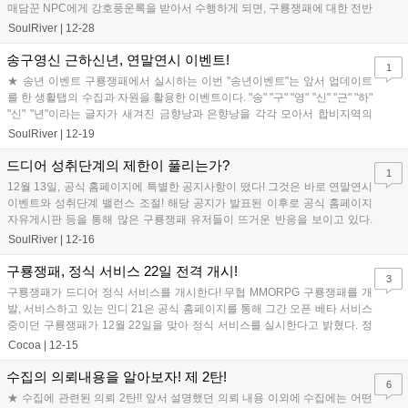
매담꾼 NPC에게 강호풍운록을 받아서 수행하게 되면, 구룡쟁패에 대한 전반
적인 시대흐름과 사방...
SoulRiver
|
12-28
송구영신 근하신년, 연말연시 이벤트!
1
★ 송년 이벤트 구룡쟁패에서 실시하는 이번 "송년이벤트"는 앞서 업데이트
를 한 생활탭의 수집과 자원을 활용한 이벤트이다. "송" "구" "영" "신" "근" "하"
"신" "년"이라는 글자가 새겨진 금향낭과 은향낭을 각각 모아서 합비지역의
NPC에게 ...
SoulRiver
|
12-19
드디어 성취단계의 제한이 풀리는가?
1
12월 13일, 공식 홈페이지에 특별한 공지사항이 떴다! 그것은 바로 연말연시
이벤트와 성취단계 밸런스 조절! 해당 공지가 발표된 이후로 공식 홈페이지
자유게시판 등을 통해 많은 구룡쟁패 유저들이 뜨거운 반응을 보이고 있다.
또한 14일 발표된 공지사...
SoulRiver
|
12-16
구룡쟁패, 정식 서비스 22일 전격 개시!
3
구룡쟁패가 드디어 정식 서비스를 개시한다! 무협 MMORPG 구룡쟁패를 개
발, 서비스하고 있는 인디 21은 공식 홈페이지를 통해 그간 오픈 베타 서비스
중이던 구룡쟁패가 12월 22일을 맞아 정식 서비스를 실시한다고 밝혔다. 정
식 서비스가 실시되면 요...
Cocoa
|
12-15
수집의 의뢰내용을 알아보자! 제 2탄!
6
★ 수집에 관련된 의뢰 2탄!! 앞서 설명했던 의뢰 내용 이외에 수집에는 어떤