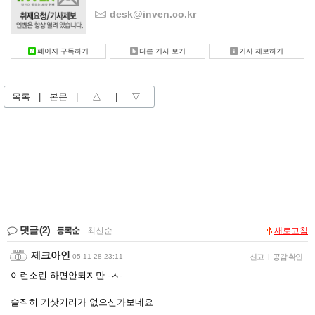
desk@inven.co.kr
페이지 구독하기
다른 기사 보기
기사 제보하기
목록
|
본문
|
△
|
▽
댓글
(2)
등록순
|
최신순
새로고침
제크아인
05-11-28 23:11
신고
|
공감 확인
이런소린 하면안되지만 -ㅅ-
솔직히 기삿거리가 없으신가보네요