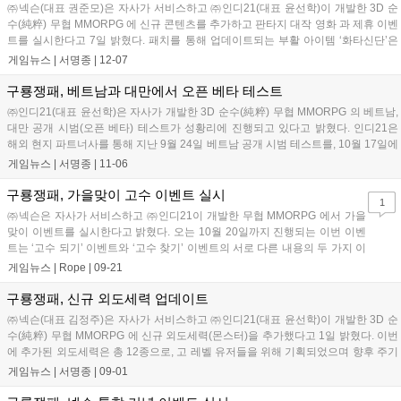
㈜넥슨(대표 권준모)은 자사가 서비스하고 ㈜인디21(대표 윤선학)이 개발한 3D 순
수(純粹) 무협 MMORPG 에 신규 콘텐츠를 추가하고 판타지 대작 영화 과 제휴 이벤
트를 실시한다고 7일 밝혔다. 패치를 통해 업데이트되는 부활 아이템 ‘화타신단’은
중국의 명의(名醫) ‘화...
게임뉴스 |
서명종
|
12-07
구룡쟁패, 베트남과 대만에서 오픈 베타 테스트
㈜인디21(대표 윤선학)은 자사가 개발한 3D 순수(純粹) 무협 MMORPG 의 베트남,
대만 공개 시범(오픈 베타) 테스트가 성황리에 진행되고 있다고 밝혔다. 인디21은
해외 현지 파트너사를 통해 지난 9월 24일 베트남 공개 시범 테스트를, 10월 17일에
는 대만에서 공개 시범 테...
게임뉴스 |
서명종
|
11-06
구룡쟁패, 가을맞이 고수 이벤트 실시
1
㈜넥슨은 자사가 서비스하고 ㈜인디21이 개발한 무협 MMORPG 에서 가을
맞이 이벤트를 실시한다고 밝혔다. 오는 10월 20일까지 진행되는 이번 이벤
트는 ‘고수 되기’ 이벤트와 ‘고수 찾기’ 이벤트의 서로 다른 내용의 두 가지 이
벤트로 진행된다. ‘고수 되기’ 이벤트는 ...
게임뉴스 |
Rope
|
09-21
구룡쟁패, 신규 외도세력 업데이트
㈜넥슨(대표 김정주)은 자사가 서비스하고 ㈜인디21(대표 윤선학)이 개발한 3D 순
수(純粹) 무협 MMORPG 에 신규 외도세력(몬스터)을 추가했다고 1일 밝혔다. 이번
에 추가된 외도세력은 총 12종으로, 고 레벨 유저들을 위해 기획되었으며 향후 주기
적으로 업데이트 될 몬스터...
게임뉴스 |
서명종
|
09-01