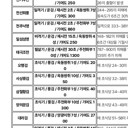
/ 기여도 250
26의 출혈이 발생
일격기 / 운검 / 재시전 2초 / 옥동쌍취 7성
244~295의 피해에
천선회풍
/ 기여도 300
동속도가 6초간 30
일격기 / 운검 / 재시전 2초 / 주천화부 7성
천추낙영
일격으로 333~38
/ 기여도 860
비격기 / 운검 / 재시전 15초 / 옥동쌍취 4
148~182의 피해를
일섬섬영
성 / 기여도 250
6초간 대상을 기절
필살기 / 운검 / 재시전 30초 / 주천화부 1
787~900의 피해를
태극조천
0성 / 기여도 1300
135의 추가 피해
초식기 / 풍검 / 옥동쌍취 1성 / 기여도 20
오행검
매 초식당 24~30의
0
초식기 / 풍검 / 옥동쌍취 10성 / 기여도 3
사상류검
매 초식당 32~38의
50
초식기 / 풍검 / 주천화부 1성 / 기여도 40
삼절황검
매 초식당 34~40의
0
초식기 / 풍검 / 주천화부 10성 / 기여도 1
양의문검
매 초식당 43~49
300
초식기 / 풍검 / 양광이현 7성 / 기여도 27
대라검
매 초식당 51~58의
00