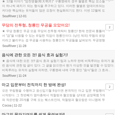
★ 12월 이야기 "암천명월(暗天明月)" 구룡쟁패의 경우 월별로 핵심 요소들
이 하나씩 패치가 되는 형식을 추구하고 있다. 이러한 월별로 업데이트되는
커다란 핵심에는 유저들의 많은 요청이 현실화되기도 한다. 이번 12월에 도
입될 예정인 "암천명월(暗天明...
SoulRiver
|
12-01
무당의 전투형, 청룡인 무공을 모았어요!
2
★ 무당 청룡인 무공 모음 무당의 전투형 캐릭터 청룡인! 현재 전문파 통틀어
서 "검"을 사용할 수 있는 유일한 직업이 청룡인이다. (낭인 제외) 무협의 로망
이라고 불리우는 검 무공을 사용하는 청룡인의 무공들을 살펴보자. 무공명형
태 / 종류 / 재시전...
SoulRiver
|
11-28
음식에 관한 모든 것! 음식 효과 실험기!
★ 음식에 대한 모든 것!! 음식 효과 실험기 팁과 노하우 란에 비독루라는 유저가 올
린 음식에 관한 팁 글이 있다. 그 글을 읽으면서 뭔가 이상한 것을 발견할 수 있었다.
비독루라는 유저의 실험에 의하면, 구룡쟁패 내에 구현 중인 "음식"들은 그 효과...
SoulRiver
|
11-24
마교 입문부터 전직까지 한 방에 완성!
2
모든 무림행을 수행하고 응신입기혈 8성이면 본격적인 마교 입문 무림행이
시작된다. 그 첫번째가 염마총에서 적철랑과 혈요랑을 상대로 금장목함 5개
와 작은반합 20개를 구해 오는 퀘스트인데, 적철랑과 혈요랑은 미니맵에 뚜
렷하게 표시되어 있는 대동입구 근처...
Cocoa
|
11-22
마교의 문파기여도를 쉽게 올려보자!!