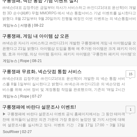
구룡쟁패, 넥슨 통합 기념 이벤트 실시
㈜넥슨(대표 김정주)은 금일부터 자사가 서비스하고 ㈜인디21(대표 윤선학)이 개발
한 3D 순수(純粹) 무협 MMORPG 에서 넥슨 통합서비스 기념 이벤트를 실시한다고
밝혔다. 8월 22일부터 9월 20일까지 진행될 예정인 이번 이벤트는 의 넥슨통합서비
스와 아이템샵 오픈을 기념...
게임뉴스 |
서명종
|
08-22
구룡쟁패, 게임 내 아이템 샵 오픈
㈜넥슨은 자사가 서비스하고 ㈜인디21이 개발한 구룡쟁패에 게임 내 아이템샵을 오
픈했다고 21일 밝혔다. 아이템샵 도입을 통해 에 추가된 아이템은 크게 패키지 아이
템, 효과 아이템, 의상 아이템 등이다. 패키지 아이템은 ‘구룡천하 패키지 아이템’으
로서 ‘구룡천하 상...
게임뉴스 |
Rope
|
08-21
구룡쟁패 무료화, 넥슨닷컴 통합 서비스
15
㈜넥슨(대표 김정주)은 ㈜인디21(대표 윤선학)이 개발한 의 넥슨 통합 서비
스를 8월 1일부터 실시한다고 밝혔다. ㈜넥슨과 ㈜인디21은 의 넥슨닷컴 서
비스를 위해 서버 정비 및 계정통합 작업을 완료했으며, 기존의 ‘매일 2시간
무료이용제’에서 24시간 무료화를 선언하는...
게임뉴스 |
Rope
|
07-27
구룡쟁패에 바란다 설문조사 이벤트!
1
▶ 구룡쟁패에 바란다 설문조사 이벤트 공식 홈페이지에서는 그 동안 테마객
잔에 유저들이 남겼던 의견 가운데 가장 호응이 높았던 몇 가지 사안에 대해
여 설문조사를 실시하고 있다. 이벤트 기간 : 2월 17일 17:00 ~ 3월 13일
17:00 당첨자 ...
SoulRiver
|
02-27