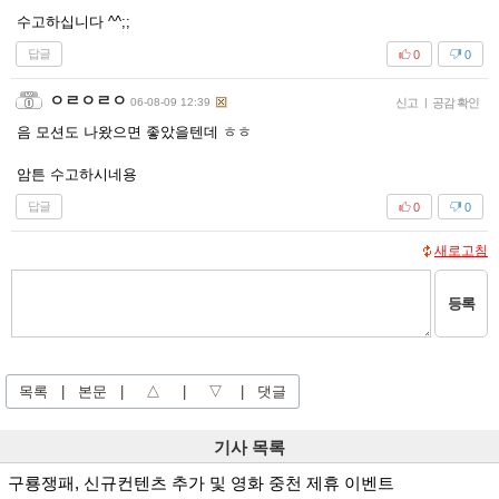
수고하십니다 ^^;;
답글
0
0
ㅇㄹㅇㄹㅇ
06-08-09 12:39
신고
|
공감 확인
음 모션도 나왔으면 좋았을텐데 ㅎㅎ
암튼 수고하시네용
답글
0
0
새로고침
등록
목록
|
본문
|
△
|
▽
|
댓글
기사 목록
구룡쟁패, 신규컨텐츠 추가 및 영화 중천 제휴 이벤트