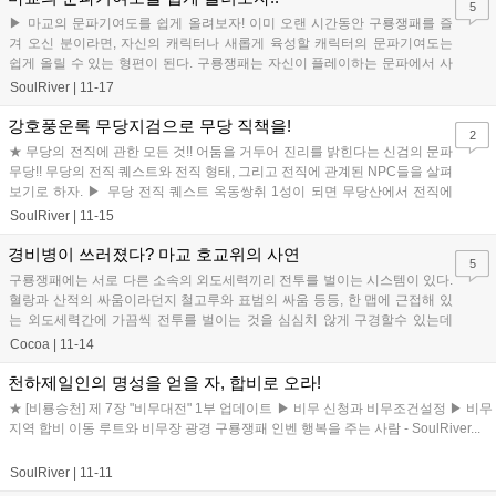
5
▶ 마교의 문파기여도를 쉽게 올려보자! 이미 오랜 시간동안 구룡쟁패를 즐
겨 오신 분이라면, 자신의 캐릭터나 새롭게 육성할 캐릭터의 문파기여도는
쉽게 올릴 수 있는 형편이 된다. 구룡쟁패는 자신이 플레이하는 문파에서 사
용되는 무기 등을 기부할때, 많은 ...
SoulRiver
|
11-17
강호풍운록 무당지검으로 무당 직책을!
2
★ 무당의 전직에 관한 모든 것!! 어둠을 거두어 진리를 밝힌다는 신검의 문파
무당!! 무당의 전직 퀘스트와 전직 형태, 그리고 전직에 관계된 NPC들을 살펴
보기로 하자. ▶ 무당 전직 퀘스트 옥동쌍취 1성이 되면 무당산에서 전직에
관련된 제룡행 퀘스...
SoulRiver
|
11-15
경비병이 쓰러졌다? 마교 호교위의 사연
5
구룡쟁패에는 서로 다른 소속의 외도세력끼리 전투를 벌이는 시스템이 있다.
혈랑과 산적의 싸움이라던지 철고루와 표범의 싸움 등등, 한 맵에 근접해 있
는 외도세력간에 가끔씩 전투를 벌이는 것을 심심치 않게 구경할수 있는데
가끔 드물게도 하나의 외도세력에게...
Cocoa
|
11-14
천하제일인의 명성을 얻을 자, 합비로 오라!
★ [비룡승천] 제 7장 "비무대전" 1부 업데이트 ▶ 비무 신청과 비무조건설정 ▶ 비무
지역 합비 이동 루트와 비무장 광경 구룡쟁패 인벤 행복을 주는 사람 - SoulRiver...
SoulRiver
|
11-11