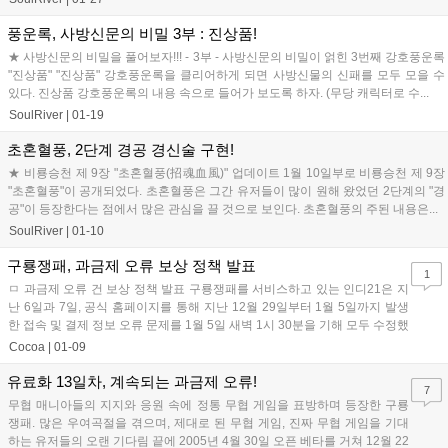
풍운록, 사방신문의 비밀 3부 : 진상품!
★ 사방신문의 비밀을 풀어보자!!! - 3부 - 사방신문의 비밀이 얽힌 3번째 강호풍운록
"진상품" "진상품" 강호풍운록을 클리어하게 되면 사방신물의 신패를 모두 모을 수
있다. 진상품 강호풍운록의 내용 속으로 들어가 보도록 하자. (무당 캐릭터로 수...
SoulRiver
|
01-19
초혼혈풍, 2단계 경공 경신술 구현!
★ 비룡승천 제 9장 "초혼혈풍(招魂血風)" 업데이트 1월 10일부로 비룡승천 제 9장
"초혼혈풍"이 공개되었다. 초혼혈풍은 그간 유저들이 많이 원해 왔었던 2단계의 "경
공"이 등장한다는 점에서 많은 관심을 끌 것으로 보인다. 초혼혈풍의 주된 내용은...
SoulRiver
|
01-10
구룡쟁패, 과금제 오류 보상 정책 발표
1
ㅁ 과금제 오류 건 보상 정책 발표 구룡쟁패를 서비스하고 있는 인디21은 지
난 6일과 7일, 공식 홈페이지를 통해 지난 12월 29일부터 1월 5일까지 발생
한 접속 및 결제 정보 오류 문제를 1월 5일 새벽 1시 30분을 기해 모두 수정했
다고 밝혔다....
Cocoa
|
01-09
유료화 13일차, 계속되는 과금제 오류!
7
무협 매니아들의 지지와 응원 속에 정통 무협 게임을 표방하며 등장한 구룡
쟁패. 많은 우여곡절을 겪으며, 제대로 된 무협 게임, 진짜 무협 게임을 기대
하는 유저들의 오랜 기다림 끝에 2005년 4월 30일 오픈 베타를 거쳐 12월 22