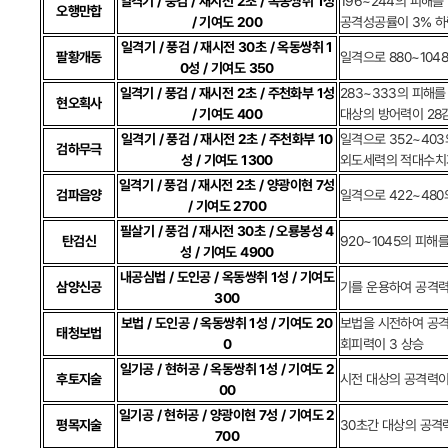
일격기 / 풍검 / 재시전 2초 / 옥동쌍취 1성
196~244의 피해를
오행만합
/ 기여도 200
공격성공률이 3% 하
일격기 / 풍검 / 재시전 30초 / 옥동쌍취 1
팔황개동
일격으로 880~104
0성 / 기여도 350
일격기 / 풍검 / 재시전 2초 / 주천화부 1성
283~333의 피해를
현오획사
/ 기여도 400
대상의 방어력이 28
일격기 / 풍검 / 재시전 2초 / 주천화부 10
일격으로 352~403
검하무극
성 / 기여도 1300
외도세력의 적대수치
일격기 / 풍검 / 재시전 2초 / 양광이현 7성
검파음양
일격으로 422~48
/ 기여도 2700
필살기 / 풍검 / 재시전 30초 / 오룡봉성 4
탄검신
920~1045의 피해
성 / 기여도 4900
내공심법 / 도인공 / 옥동쌍취 1성 / 기여도
삼양신공
기를 운용하여 공격력
300
보법 / 도인공 / 옥동쌍취 1성 / 기여도 20
보법을 시전하여 공격
태청보법
0
회피력이 3 상승
일기공 / 현허공 / 옥동쌍취 1성 / 기여도 2
후토지술
시전 대상의 공격력이 
00
일기공 / 현허공 / 양광이현 7성 / 기여도 2
평목지술
30초간 대상의 공격
700