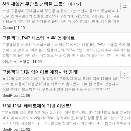
천하제일검 무당을 선택한 그들의 이야기
12
소설 구룡쟁패 구대검파의 주인공 능운자. 그는 소년의 몸으로 무당파의 최
고수, 천하제일검의 칭호를 얻었으며 구룡의 한 사람으로 구룡대란에서 다른
영웅들과 마찬가지로 자취를 감췄다. 무당파 사상 최고의 천재, 장삼봉 이후
최고의 검객이라는 천하제일검 ...
Cocoa
|
11-10
구룡쟁패, PvP 시스템 ‘비무’ 업데이트
구룡쟁패를 개발하고 서비스하는 ㈜인디21에서는 11월 9일 PvP시스템을 추가 할
것이라고 밝혔다. ‘비무’는 구룡쟁패만의 PvP시스템으로서 게임내에서 이루어지는
합법적인 플레이어간의 대전으로 대전 신청 후 서로간의 합의가 이루어 져야만 비
무장으로 입장 할 수 있다....
게임뉴스 |
서명종
|
11-09
구룡쟁패 11월 업데이트 예정사항 공개!
1
★ 11월 업데이트 이야기 "비정강호" 구룡쟁패 공식 홈페이지에 11월에 업데
이트 될 내용이 "비정강호"라는 제목으로 올라왔다. 어떠한 것들이 있는지 사
진을 통해서 보도록 하자. 구룡쟁패 인벤 행복을 주는 사람 - SoulRiver...
SoulRiver
|
11-06
11월 11일! 빼빼로데이 기념 이벤트!
* 구룡쟁패 공식 홈페이지에서 실시하는 이벤트 안내입니다.* 이벤트를 통해 구룡쟁
패 내의 여러가지 아이템에서부터, 영화예매권, 다양한 상품 등을 얻으실 수 있습니
다.* 자세한 내용은 아래의 스크린샷을 참고하시기 바랍니다. ★ 구룡쟁패 빼빼로데
이 이벤트...
SoulRiver
|
11-02