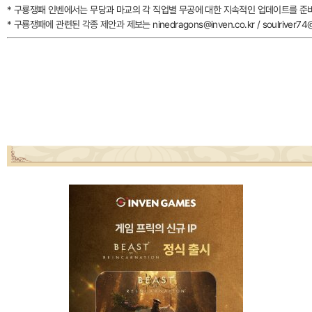
* 구룡쟁패 인벤에서는 무당과 마교의 각 직업별 무공에 대한 지속적인 업데이트를 준
* 구룡쟁패에 관련된 각종 제안과 제보는 ninedragons@inven.co.kr / soulriver7