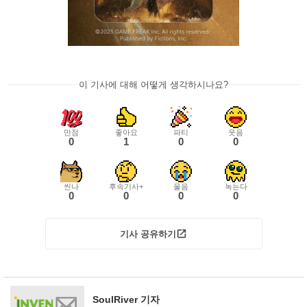
이 기사에 대해 어떻게 생각하시나요?
만점
좋아요
파티
웃음
0
1
0
0
씬나
후속기사+
울음
녹는다
0
0
0
0
기사 공유하기
SoulRiver 기자