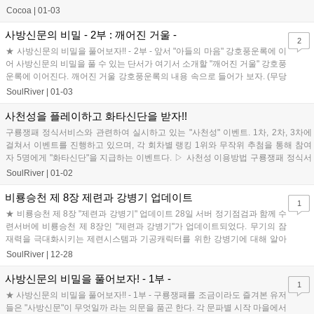
일, 정식 서비스되...
Cocoa
|
01-03
사방신문의 비밀 - 2부 : 깨어진 거울 -
2
★ 사방신문의 비밀을 풀어보자!! - 2부 - 앞서 "아들의 마음" 강호풍운록에 이
어 사방신문의 비밀을 풀 수 있는 단서가 여기서 소개할 "깨어진 거울" 강호풍
운록에 이어진다. 깨어진 거울 강호풍운록의 내용 속으로 들어가 보자. (무당
캐릭터로 수행했...
SoulRiver
|
01-03
사천성을 플레이하고 화타신단을 받자!!
구룡쟁패 정식서비스와 관련하여 실시하고 있는 "사천성" 이벤트. 1차, 2차, 3차에
걸쳐서 이벤트를 진행하고 있으며, 각 회차별 랭킹 1위와 무작위 추첨을 통해 참여
자 5명에게 "화타신단"을 지급하는 이벤트다. ▷ 사천성 이용방법 구룡쟁패 정식서
비...
SoulRiver
|
01-02
비룡승천 제 8장 제련과 강병기 업데이트
1
★ 비룡승천 제 8장 "제련과 강병기" 업데이트 28일 서버 정기점검과 함께 수
련서버에 비룡승천 제 8장인 "제련과 강병기"가 업데이트되었다. 무기의 잠
재력을 극대화시키는 제련시스템과 기공캐릭터를 위한 강병기에 대해 알아
보도록 하자. ▶ 제련이란? ...
SoulRiver
|
12-28
사방신문의 비밀을 풀어보자! - 1부 -
1
★ 사방신문의 비밀을 풀어보자!! - 1부 - 구룡쟁패를 조금이라도 즐겨본 유저
들은 "사방신문"이 무엇일까 라는 의문을 품곤 한다. 각 문파별 시작 마을에서