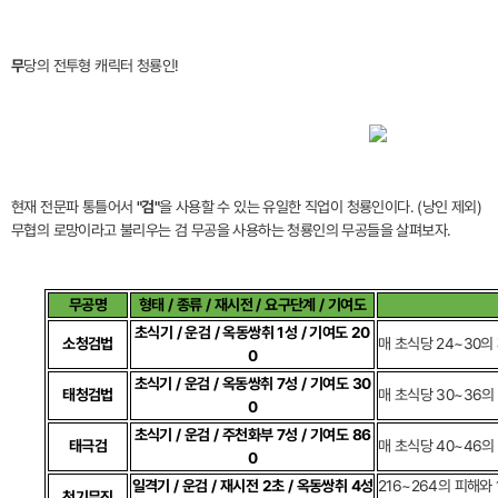
무
당의 전투형 캐릭터 청룡인!
현재 전문파 통틀어서
"검"
을 사용할 수 있는 유일한 직업이 청룡인이다. (낭인 제외)
무협의 로망이라고 불리우는 검 무공을 사용하는 청룡인의 무공들을 살펴보자.
무공명
형태 / 종류 / 재시전 / 요구단계 / 기여도
초식기 / 운검 / 옥동쌍취 1성 / 기여도 20
소청검법
매 초식당 24~30의
0
초식기 / 운검 / 옥동쌍취 7성 / 기여도 30
태청검법
매 초식당 30~36의
0
초식기 / 운검 / 주천화부 7성 / 기여도 86
태극검
매 초식당 40~46의
0
일격기 / 운검 / 재시전 2초 / 옥동쌍취 4성
216~264의 피해와
천기무진