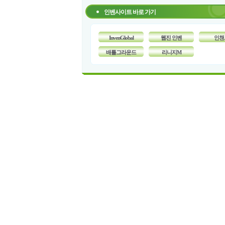
인벤사이트 바로 가기
InvenGlobal
웹진 인벤
인챈
배틀그라운드
리니지M