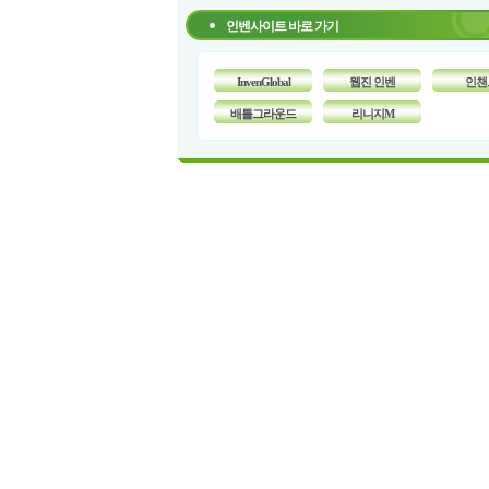
인벤사이트 바로 가기
InvenGlobal
웹진 인벤
인챈
배틀그라운드
리니지M