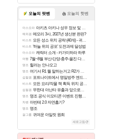
오늘의 팟벤
오늘의 핫벤
아키츠 아키나 성우 정보 및 주요 필모
아스오라
메모리 3사, 2027년 생산분 완판?
해외겜
모든 성소 위치 공략 (40개) - 귀환한 영혼 도전과제
비스트
'하늘 위의 공포' 도전과제 달성법
비스트
캐릭터 소개 - 카가미하라 하루
아스오라
7월~8월 부산-단양-충주-울진 다녀왔어요~
여행
힐러는 안나오고
명조
여기서 R1 뭘 말하는거고 R2가 뭘말하는걸까요?
명조
포트나이트에서 명일방주 엔드필드 [펠리카] 판매 예정
섭컬겜
모든 요리/작물 책 획득 위치 공략 (36개) - 미식가 도전과제
비스트
무한대 아난타 유출과 앞으로의 예상 (루머)
섭컬겜
명조 공식 이모티콘 이벤트 진행해봤습니다! 참여부터 추첨까지????
명조
아반테 2.0 자연흡기?
차벤
명조
명조
귀여운 아일릿 원희
걸그룹
새로고침