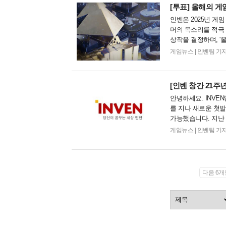
[투표]
올해의 게임
인벤은 2025년 게
머의 목소리를 적극 
상작을 결정하며, '올
행되며, 참여자에게는
게임뉴스
|
인벤팀 기자 (de
[인벤 창간 21주년
안녕하세요. INVE
를 지나 새로운 첫발
가능했습니다. 지난
속도가 더욱 빨라질 
게임뉴스
|
인벤팀 기자 (de