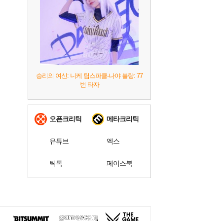
승리의 여신: 니케 팀스파클-나야 블랑: 77
번 타자
오픈크리틱
메타크리틱
유튜브
엑스
틱톡
페이스북