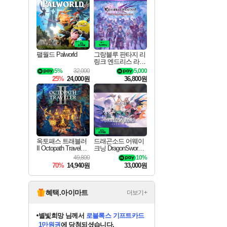
최대 90% 할인가를 만나보세요!
네이버혜택과 함께 만나보세요!
50%할인&추가 적립까지!
네이버 포인트 혜택까지!
이니&베니 혜택까지!
네이버 혜택가와 함께 예약하세요!
할인&네이버혜택으로 만나보세요!
40주년 프로모션으로 만나보세요!
할인가에 만나보세요!
일부 에디션 상시 할인!
혜택으로 예약 판매 중
편안하게 충전하세요
팰월드 Palworld
그랑블루 판타지 리
링크 엔드리스 라그
나로크 업그레이드
5%
32,000
5,000
킷 Granblue Fantasy
25%
24,000원
36,800원
Relink Endless Ragn
arok Upgrade Kit DL
C
옥토패스 트래블러
드래곤소드 어웨이
II Octopath Traveler I
크닝 DragonSword A
I
wakening
49,800
10%
70%
14,940원
33,000원
혜택.아이마트
더보기+
별빛희망
님께서
로블록스 기프트카드
1만원권
에 당첨되셨습니다.