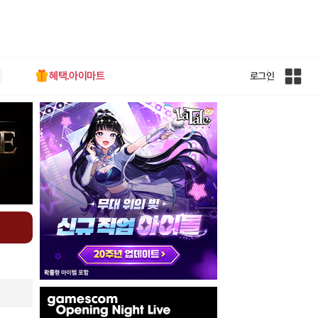
혜택.아이마트
로그인
인
벤
전
체
사
이
트
맵
인
벤
배