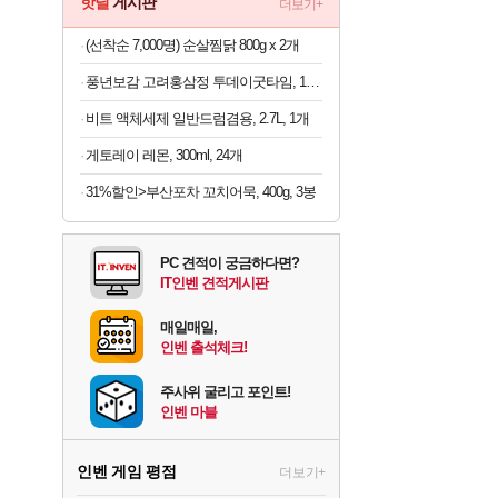
핫딜
게시판
더보기+
(선착순 7,000명) 순살찜닭 800g x 2개
풍년보감 고려홍삼정 투데이굿타임, 15g, 100포 + 쇼핑백, 1개, 1세트
비트 액체세제 일반드럼겸용, 2.7L, 1개
게토레이 레몬, 300ml, 24개
31%할인>부산포차 꼬치어묵, 400g, 3봉
PC 견적이 궁금하다면?
IT인벤 견적게시판
매일매일,
인벤 출석체크!
주사위 굴리고 포인트!
인벤 마블
인벤 게임 평점
더보기+