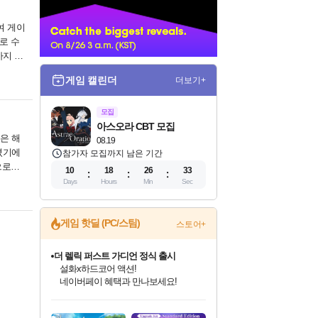
너
여 게이
로 수
까지 진
게임 캘린더
더보기+
모집
아스오라 CBT 모집
은 해
08.19
셨기에
참가자 모집까지 남은 기간
으로의
10
18
26
33
Days
Hours
Min
Sec
게임 핫딜 (PC/스팀)
스토어+
더 렐릭 퍼스트 가디언 정식 출시
설화x하드코어 액션!
네이버페이 혜택과 만나보세요!
인벤게임즈 8월 특별 할인!
드래곤소드: 어웨이크닝 입점!
문명 7 특별 할인!
마블 투혼 파이팅 소울즈 정식출시!
귀무자: 검의 길 예약 판매 중!
비스트 오브 리인카네이션 정식 출시!
커세어 코브 출시 기념 할인!
베데스다 40주년 기념 할인 중!
캡콤 프렌차이즈 할인 진행 중!
캡콤 일부 상품 상시 할인
스타워즈 은하계 레이서
로블록스 기프트 카드 공식 입점
인기 퍼블리셔 모음!
스팀으로 만나는 드래곤소드!
조선&고려 DLC 출시 예정
마블 히어로 총 출동&화려한 격투!
10% 할인과
게임프릭 신작 IP
해적'섬'을 발전시키자!
베데스다의 명작들을
몬헌, 바하 등 인기 IP를
몬헌 와일즈 & 드래곤즈 도그마2
인벤게임즈에서 10% 추가 적립
Robux를 가장 안전하고