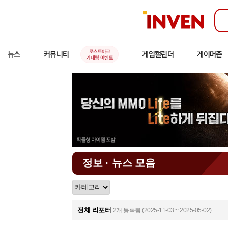
인
벤
로스트아크
뉴스
커뮤니티
게임캘린더
게이머존
기대평 이벤트
정보 · 뉴스 모음
전체 리포터
2개 등록됨 (2025-11-03 ~ 2025-05-02)