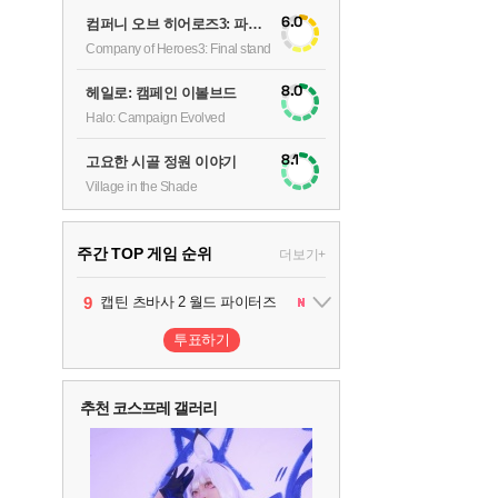
6.0
컴퍼니 오브 히어로즈3: 파이널 스탠드
Company of Heroes3: Final stand
8.0
헤일로: 캠페인 이볼브드
Halo: Campaign Evolved
8.1
고요한 시골 정원 이야기
Village in the Shade
주간 TOP 게임 순위
더보기+
10
1
2
3
4
5
6
7
8
9
팰월드
프로야구스피리츠2026
드래곤소드 : 어웨이크닝
블라인드 삼국
리듬 천국 미라클 스타즈
헤일로: 캠페인 이볼브드
캡틴 츠바사 2 월드 파이터즈
어쌔신 크리드: 블랙 플래그 리싱크드
그랑블루 판타지 리링크 - 엔드리스 라그나로크
레고 배트맨: 레거시 오브 더 다크 나이트
1
2
2
1
1
2
2
투표하기
추천 코스프레 갤러리