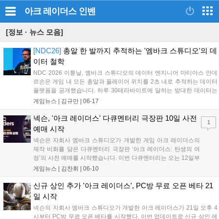
아크 레이더스
인벤
[정보 · 뉴스 모음]
[NDC26]
총알 한 발까지 추적하는 '엠바크 스튜디오'의 데
이터 철학
NDC 2026 이튿날, 엠바크 스튜디오의 데이터 엔지니어 마티아스 안데
르손은 게임 내 모든 총알과 플레이어 위치를 2초 내로 추적하는 데이터
플랫폼을 공개했습니다. 하루 30테라바이트에 달하는 방대한 데이터는
핵 탐지, 밸런스 조정, 공격성 기반 매칭 등에 활용됩니다. 안데르손은 데
게임뉴스 |
김규만
|
06-17
이터 분석가뿐만 아니라 개발자와 디자이너가 직접 데이터를 활용하는
'데이터 민주화'의 중요성을 강조하며, 유행하는 도구를 무작정 따르기보
넥슨, '아크 레이더스' 다큐멘터리 극장판 10일 사전
1
다 필요에 따라 직접 도구를 제작하는 유연한 인프라 구축의 가치를 역
예매 시작
설했습니다....
넥슨은 자회사 엠바크 스튜디오가 개발한 게임 아크 레이더스의
제작 비화를 담은 다큐멘터리 극장판 ‘아크 레이더스: 탄생의 여
정’의 사전 예매를 시작했습니다. 이번 다큐멘터리는 오는 12일부
터 14일까지 메가박스 전국 5개 지점에서 특별 상영되며, 관람객
게임뉴스 |
김찬휘
|
06-10
에게는 장패드와 스페셜 티켓 등 한정 굿즈를 증정합니다. 또한
넥슨은 SNS 기대평 및 관람 인증 이벤트를 통해 경품을 제공하
신규 상인 추가 '아크 레이더스', PC방 무료 오픈 베타 21
며, 아크 레이더스는 현재 PC방 무료 플레이 서비스와 함께 7월 7
일 시작
일까지 럭키 드로우 이벤트를 진행 중입니다. 자세한 내용은 공식
넥슨의 자회사 엠바크 스튜디오가 개발한 아크 레이더스가 21일 오후 4
홈페이지에서 확인할 수 있습니다....
시부터 PC방 무료 오픈 베타를 시작했다. 이번 업데이트로 신규 상인 에