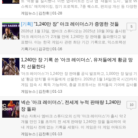
트 ‘역풍’을 실시했다. 이번 업데이트는 신규 맵 ‘새들의 도시’, ‘솔로 vs
스쿼드’ 매치메이킹, 장기 프로젝트, 7종 퀘스트, 편의성 개선 등 다양한
콘텐츠를 포함한다. 또한, 향후 업데이트 계획을 담은 2026년 1차 로드
게임뉴스 |
김찬휘
|
01-28
맵도 공개했다....
[기획]
"1,240만 장" 아크 레이더스가 증명한 것들
5
2026년 1월 13일, 엠바크 스튜디오는 2025년 10월 30일 출시된
'아크 레이더스'가 2개월 만에 1,240만 장 판매를 돌파했다고 발
표했다. 이는 한국 게임사 관련 최단 기간 기록으로, 익스트랙션
슈터 장르의 대중화 가능성과 유료 모델의 성공, 넥슨의 신규 IP
기획기사 |
김규만
|
01-16
전략 성공을 증명했다....
1,240만 장 기록 쓴 '아크 레이더스', 유저들에게 황금 망
치 선물한다
'아크 레이더스'가 1,240만 장 판매를 공식 발표하고, 1,000만 장 달성 기
념 '황금 망치'를 유저들에게 선물한다. 2026년 1월 14일(한국 시간)까지
게임 접속 시 획득 가능하며, 총괄 프로듀서는 유저들의 기여에 감사를
전했다....
게임뉴스 |
김찬휘
|
01-13
넥슨 '아크 레이더스', 전세계 누적 판매량 1,240만
10
장 돌파
넥슨 자회사 엠바크 스튜디오의 신작 '아크 레이더스'가 출시 약 2
개월 만인 1월 초까지 전 세계 판매량 1,240만 장을 돌파하며 국
내 게임사 전례 없는 기록을 세웠다. 이 게임은 더 게임 어워드와
스팀 어워드에서 수상하며 게임성과 흥행성을 동시에 인정받았
게임뉴스 |
김찬휘
|
01-13