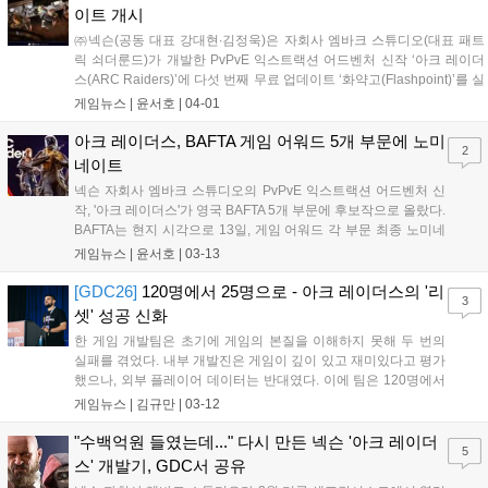
이트 개시
㈜넥슨(공동 대표 강대현∙김정욱)은 자회사 엠바크 스튜디오(대표 패트
릭 쇠더룬드)가 개발한 PvPvE 익스트랙션 어드벤처 신작 ‘아크 레이더
스(ARC Raiders)’에 다섯 번째 무료 업데이트 ‘화약고(Flashpoint)’를 실
시했다고 1일 밝혔다. 이번 업데이트에서는 먼저 신규 환경 조건 '아크
게임뉴스 |
윤서호
|
04-01
작전: 면밀한 조사'가 추가됐다. 고가치 자원 지역에서...
아크 레이더스, BAFTA 게임 어워드 5개 부문에 노미
2
네이트
넥슨 자회사 엠바크 스튜디오의 PvPvE 익스트랙션 어드벤처 신
작, '아크 레이더스'가 영국 BAFTA 5개 부문에 후보작으로 올랐다.
BAFTA는 현지 시각으로 13일, 게임 어워드 각 부문 최종 노미네
이트작을 발표했다. BAFTA(영국 아카데미 영화 텔레비전 예술)
게임뉴스 |
윤서호
|
03-13
는 영화, 텔레비전, 게임 등 예술 분야를 후원하고 시상식을 주관
하는 단체로, 1947년...
[GDC26]
120명에서 25명으로 - 아크 레이더스의 '리
3
셋' 성공 신화
한 게임 개발팀은 초기에 게임의 본질을 이해하지 못해 두 번의
실패를 겪었다. 내부 개발진은 게임이 깊이 있고 재미있다고 평가
했으나, 외부 플레이어 데이터는 반대였다. 이에 팀은 120명에서
25명으로 축소하는 '리셋'을 단행하고, '높은 판돈', '선택과 주도
게임뉴스 |
김규만
|
03-12
권', '충실도와 깊이', '접근성'이라는 네 가지 핵심 기둥을 중심으로
소통 방식을 전환했다. 자동 재장전 시스템 개선과 PVP 문제 해
"수백억원 들였는데..." 다시 만든 넥슨 '아크 레이더
5
결, 야간 습격 모드 조정 등은 이 기둥과 데이터 기반 검증을 통해
스' 개발기, GDC서 공유
성공적으로 이루어졌다. 이 경험을 통해 팀은 '의도가 정렬을 만들