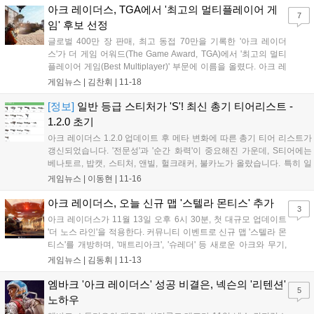
다....
아크 레이더스, TGA에서 '최고의 멀티플레이어 게
7
임' 후보 선정
글로벌 400만 장 판매, 최고 동접 70만을 기록한 '아크 레이더
스'가 더 게임 어워드(The Game Award, TGA)에서 '최고의 멀티
플레이어 게임(Best Multiplayer)' 부문에 이름을 올렸다. 아크 레
이더스는 10월 30일 출시된 익스트랙션 슈터로 아크에 의해 폐허
게임뉴스 |
김찬휘
|
11-18
가 된 지구를 되찾기 위해 지하 도시 스페란자에서 고군분투하는
레이더...
[정보]
일반 등급 스티처가 'S'! 최신 총기 티어리스트 -
1.2.0 초기
아크 레이더스 1.2.0 업데이트 후 메타 변화에 따른 총기 티어 리스트가
갱신되었습니다. '전문성'과 '순간 화력'이 중요해진 가운데, S티어에는
베나토르, 밥캣, 스티처, 앤빌, 헐크래커, 불카노가 올랐습니다. 특히 일
반 등급 스티처는 최고의 인기 총기로, 앤빌과 함께 국민 조합으로 꼽힙
게임뉴스 |
이동현
|
11-16
니다. 신규 맵 스텔라 몬티스 추가와 함께 템페스트 설계도도 등장했습
니다....
아크 레이더스, 오늘 신규 맵 '스텔라 몬티스' 추가
3
아크 레이더스가 11월 13일 오후 6시 30분, 첫 대규모 업데이트
'더 노스 라인'을 적용한다. 커뮤니티 이벤트로 신규 맵 '스텔라 몬
티스'를 개방하며, '매트리아크', '슈레더' 등 새로운 아크와 무기,
아이템이 추가된다. 12월 'Cold Snap' 업데이트도 예고되었다....
게임뉴스 |
김동휘
|
11-13
엠바크 '아크 레이더스' 성공 비결은, 넥슨의 '리텐션'
5
노하우