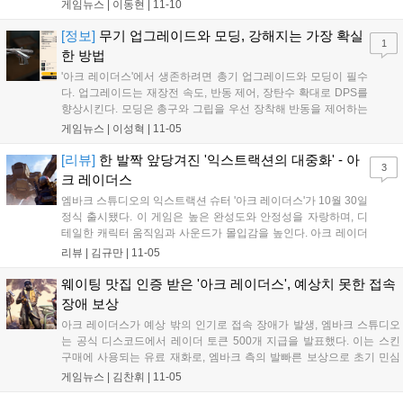
혜택이 유지되며, 친구와 설계도를 옮겨 초기화 부담을 줄일 수 있습니
게임뉴스 |
이동현
|
11-10
다....
[정보]
무기 업그레이드와 모딩, 강해지는 가장 확실
1
한 방법
'아크 레이더스'에서 생존하려면 총기 업그레이드와 모딩이 필수
다. 업그레이드는 재장전 속도, 반동 제어, 장탄수 확대로 DPS를
향상시킨다. 모딩은 총구와 그립을 우선 장착해 반동을 제어하는
것이 중요하다. 가성비 총기로는 스티처와 페로가 있다. 스티처는
게임뉴스 |
이성혁
|
11-05
총구 보정기, 앵글 그립, 안정형 개머리판을, 페로는 총구 제동기,
수직 그립, 안정형 개머리판을 추천한다. 소음기를 확보했다면 페
[리뷰]
한 발짝 앞당겨진 '익스트랙션의 대중화' - 아
3
로에 장착해 생존율을 높일 수 있다....
크 레이더스
엠바크 스튜디오의 익스트랙션 슈터 '아크 레이더스'가 10월 30일
정식 출시됐다. 이 게임은 높은 완성도와 안정성을 자랑하며, 디
테일한 캐릭터 움직임과 사운드가 몰입감을 높인다. 아크 레이더
스는 기존 장르의 높은 진입 장벽을 낮추기 위해 3인칭 시점, 무료
리뷰 |
김규만
|
11-05
로드아웃 등의 편의 기능을 제공한다. 아크와의 전투는 전략적이
며, 유저 간 협력도 가능하다....
웨이팅 맛집 인증 받은 '아크 레이더스', 예상치 못한 접속
장애 보상
아크 레이더스가 예상 밖의 인기로 접속 장애가 발생, 엠바크 스튜디오
는 공식 디스코드에서 레이더 토큰 500개 지급을 발표했다. 이는 스킨
구매에 사용되는 유료 재화로, 엠바크 측의 발빠른 보상으로 초기 민심
을 잡겠다는 의지로 보인다. 아크 레이더스는 현재 최대 동시 접속자 35
게임뉴스 |
김찬휘
|
11-05
만 명을 기록하며 PS5, Xbox, PC에서 서비스 중이다....