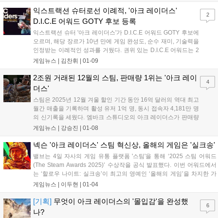
다....
익스트랙션 슈터로선 이례적, '아크 레이더스'
2
D.I.C.E 어워드 GOTY 후보 등록
익스트랙션 슈터 '아크 레이더스'가 D.I.C.E 어워드 GOTY 후보에
오르며, 해당 장르가 10년 만에 게임 완성도, 순수 재미, 기술력을
인정받는 이례적인 성과를 거뒀다. 권위 있는 D.I.C.E 어워드는 2
월 13일 오후 1시에 진행되며, 작년 수상작은 '아스트로 봇'이었
게임뉴스 |
김찬휘
|
01-09
다....
2조원 거래된 12월의 스팀, 판매량 1위는 '아크 레이
4
더스'
스팀은 2025년 12월 겨울 할인 기간 동안 16억 달러의 역대 최고
월간 매출을 기록하며 활성 유저 1억 명, 동시 접속자 4,181만 명
의 신기록을 세웠다. 엠바크 스튜디오의 아크 레이더스가 판매량
1위를 차지했고 카운터 스트라이크2는 최고 매출을 올렸다. 스팀
게임뉴스 |
강승진
|
01-08
의 연간 매출은 177억 달러로 전망된다....
넥슨 '아크 레이더스' 스팀 혁신상, 올해의 게임은 '실크송'
밸브는 4일 자사의 게임 유통 플랫폼 '스팀'을 통해 ‘2025 스팀 어워드
(The Steam Awards 2025)’ 수상작을 공식 발표했다. 이번 어워드에서
는 ‘할로우 나이트: 실크송’이 최고의 영예인 ‘올해의 게임’을 차지한 가
운데, 넥슨의 ‘아크 레이더스’가 ‘가장 혁신적인 게임플레이’ 부문에 이름
게임뉴스 |
이두현
|
01-04
을 올리며 글로벌 시장에서의 경쟁력을 입증했다. 팀...
[기획]
무엇이 아크 레이더스의 '몰입감'을 완성했
6
나?