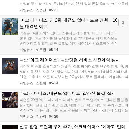
르말과 무기 라스칼이 추가되었으며, 28일 정식 론칭 후에도 크로스플레
이를 지원한다. PC방 이용자를 위한 경험치 추가 지급 및 럭키 드로우 등
게임뉴스 |
강승진
|
05-21
다양한 이벤트도 함께 진행되어 게임의 재미를 더할 예정이다....
'아크 레이더스' 연 2회 대규모 업데이트로 전환... 10
3
월 대격변 예고
넥슨은 14일 자회사 엠바크 스튜디오가 개발한 '아크 레이더스'의
향후 업데이트 주기를 월 단위에서 연 2회 대규모 패치 방식으로
변경한다고 밝혔다. 최근 글로벌 게임 시장에서 익스트랙션 슈터
장르의 점유율 경쟁이 치열해진 가운데, 단순 반복적인 소규모 패
게임뉴스 |
이두현
|
05-14
치 대신 콘텐츠 깊이를 더해 장기적인 흥행 기반을 다지겠다는 개
발진의 전략적 판단이 작용한 결과다. 잦...
넥슨 '아크 레이더스', 넥슨닷컴 서비스 사전예약 실시
넥슨은 엠바크 스튜디오가 개발한 '아크 레이더스'의 넥슨닷컴 및 PC방
서비스를 28일 오후 4시 정식 개시한다. 14일부터 사전예약을 시작하며,
21일 오후 4시 오픈 베타부터는 PC방에서 무료 플레이가 가능하다. 넥
슨 계정 이용 시 글로벌 크로스플레이를 지원하며, PC방 전용 이벤트와
게임뉴스 |
김찬휘
|
05-14
혜택도 제공하여 이용자들에게 원활한 게임 환경을 제공할 예정이다....
아크 레이더스, 대규모 업데이트 '갈라진 물결' 실시
넥슨은 29일 ‘아크 레이더스’의 여섯 번째 무료 업데이트 ‘갈라진 물결’을
실시했다. 신규 맵과 환경 조건, 대형 아크 ‘아크 터빈’이 추가되었으며
PS5 Pro 그래픽 업그레이드도 적용됐다. 특히 5월 25일까지 진행되는
‘마지막 피난처’ 이벤트를 통해 다양한 보상을 제공하고, ‘조류 경보’ 및
게임뉴스 |
김찬휘
|
04-29
세 번째 ‘원정 프로젝트’를 실시해 풍성한 혜택을 지원한다....
신규 환경 조건에 무기 추가, 아크레이더스 '화약고' 업데