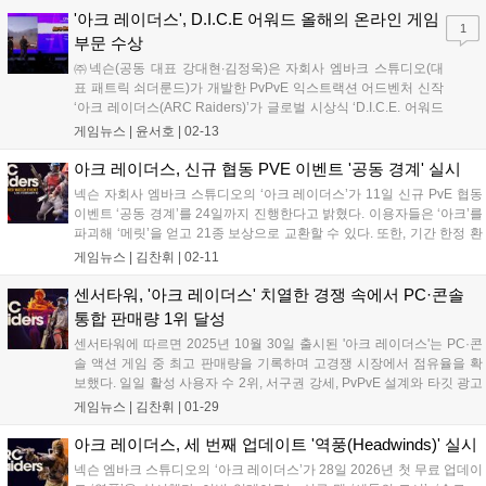
플레이의 직조’라는 제목으로 진...
'아크 레이더스', D.I.C.E 어워드 올해의 온라인 게임
1
부문 수상
㈜넥슨(공동 대표 강대현∙김정욱)은 자회사 엠바크 스튜디오(대
표 패트릭 쇠더룬드)가 개발한 PvPvE 익스트랙션 어드벤처 신작
‘아크 레이더스(ARC Raiders)’가 글로벌 시상식 ‘D.I.C.E. 어워드
(D.I.C.E. Awards 2026)’에서 ‘올해의 온라인 게임(Online Game
게임뉴스 |
윤서호
|
02-13
of the Year)’ 부문을 수상했다고 13일 밝혔다. ‘...
아크 레이더스, 신규 협동 PVE 이벤트 '공동 경계' 실시
넥슨 자회사 엠바크 스튜디오의 ‘아크 레이더스’가 11일 신규 PvE 협동
이벤트 ‘공동 경계’를 24일까지 진행한다고 밝혔다. 이용자들은 ‘아크’를
파괴해 ‘메릿’을 얻고 21종 보상으로 교환할 수 있다. 또한, 기간 한정 환
경 ‘콜드 스냅’이 영구 추가되어 전략적 플레이가 가능해졌다....
게임뉴스 |
김찬휘
|
02-11
센서타워, '아크 레이더스' 치열한 경쟁 속에서 PC·콘솔
통합 판매량 1위 달성
센서타워에 따르면 2025년 10월 30일 출시된 '아크 레이더스'는 PC·콘
솔 액션 게임 중 최고 판매량을 기록하며 고경쟁 시장에서 점유율을 확
보했다. 일일 활성 사용자 수 2위, 서구권 강세, PvPvE 설계와 타깃 광고
전략이 성공 요인으로 분석된다....
게임뉴스 |
김찬휘
|
01-29
아크 레이더스, 세 번째 업데이트 '역풍(Headwinds)' 실시
넥슨 엠바크 스튜디오의 ‘아크 레이더스’가 28일 2026년 첫 무료 업데이