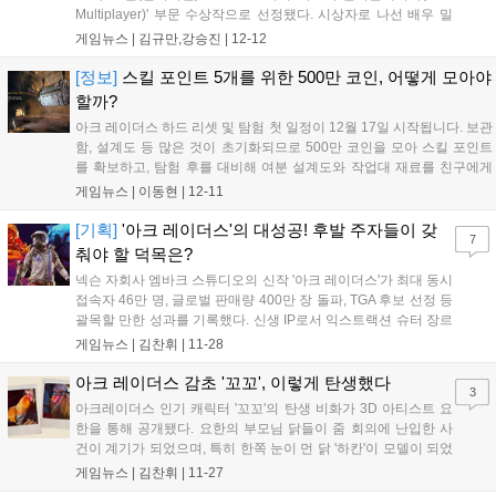
Multiplayer)' 부문 수상작으로 선정됐다. 시상자로 나선 배우 밀
라 요보비치가 수상작을 발표했다. 시상식에 참석한 엠바크 스튜
게임뉴스 |
김규만,강승진
|
12-12
디오 관계자는 수상 소감에서 "먼저 감사하다는 인사를 드리고 싶
고, 아크 레이더...
[정보]
스킬 포인트 5개를 위한 500만 코인, 어떻게 모아야
할까?
아크 레이더스 하드 리셋 및 탐험 첫 일정이 12월 17일 시작됩니다. 보관
함, 설계도 등 많은 것이 초기화되므로 500만 코인을 모아 스킬 포인트
를 확보하고, 탐험 후를 대비해 여분 설계도와 작업대 재료를 친구에게
맡겨두세요. 코인 파밍은 PVP를 피하고 주거 지역 위주로 가볍게 진행
게임뉴스 |
이동현
|
12-11
하며, 시련을 활용하고 에너지 탄창 외 아이템은 가공 없이 판매하는 것
이 좋습니다....
[기획]
'아크 레이더스'의 대성공! 후발 주자들이 갖
7
춰야 할 덕목은?
넥슨 자회사 엠바크 스튜디오의 신작 '아크 레이더스'가 최대 동시
접속자 46만 명, 글로벌 판매량 400만 장 돌파, TGA 후보 선정 등
괄목할 만한 성과를 기록했다. 신생 IP로서 익스트랙션 슈터 장르
의 캐주얼화를 선도하며 업계에 큰 의의를 남겼다....
게임뉴스 |
김찬휘
|
11-28
아크 레이더스 감초 '꼬꼬', 이렇게 탄생했다
3
아크레이더스 인기 캐릭터 '꼬꼬'의 탄생 비화가 3D 아티스트 요
한을 통해 공개됐다. 요한의 부모님 닭들이 줌 회의에 난입한 사
건이 계기가 되었으며, 특히 한쪽 눈이 먼 닭 '하칸'이 모델이 되었
다. 처음에는 이스터에그로 고려되었으나, 로봇 고양이 대신 자원
게임뉴스 |
김찬휘
|
11-27
수집가 캐릭터로 낙점되어 아크레이더스의 핵심 존재가 되었