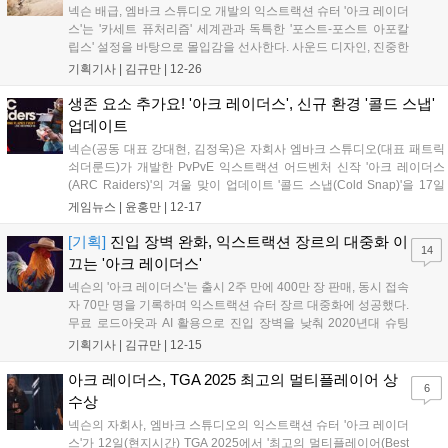
넥슨 배급, 엠바크 스튜디오 개발의 익스트랙션 슈터 '아크 레이더
스'는 '카세트 퓨처리즘' 세계관과 독특한 '포스트-포스트 아포칼
립스' 설정을 바탕으로 몰입감을 선사한다. 사운드 디자인, 진중한
애니메이션, 뛰어난 최적화가 어우러져 장르의 높은 진입 장벽을
기획기사 |
김규만
|
12-26
허물고 플레이어에게 깊은 서사를 제공한다....
생존 요소 추가요! '아크 레이더스', 신규 환경 '콜드 스냅'
업데이트
넥슨(공동 대표 강대현, 김정욱)은 자회사 엠바크 스튜디오(대표 패트릭
쇠더룬드)가 개발한 PvPvE 익스트랙션 어드벤처 신작 '아크 레이더스
(ARC Raiders)'의 겨울 맞이 업데이트 '콜드 스냅(Cold Snap)'을 17일
실시했다. 이번 '콜드 스냅' 업데이트는 출시 후 두 번째로 선보이는 무료
게임뉴스 |
윤홍만
|
12-17
업데이트로, 오는 1월 13일까지 혹한의 겨울 계절...
[기획]
진입 장벽 완화, 익스트랙션 장르의 대중화 이
14
끄는 '아크 레이더스'
넥슨의 '아크 레이더스'는 출시 2주 만에 400만 장 판매, 동시 접속
자 70만 명을 기록하며 익스트랙션 슈터 장르 대중화에 성공했다.
무료 로드아웃과 AI 활용으로 진입 장벽을 낮춰 2020년대 슈팅
게임 트렌드의 전환점을 마련했다....
기획기사 |
김규만
|
12-15
아크 레이더스, TGA 2025 최고의 멀티플레이어 상
6
수상
넥슨의 자회사, 엠바크 스튜디오의 익스트랙션 슈터 '아크 레이더
스'가 12일(현지시간) TGA 2025에서 '최고의 멀티플레이어(Best