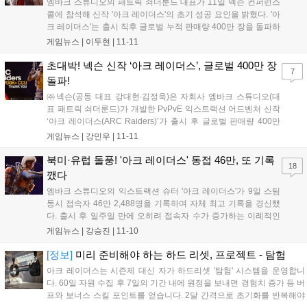
엠바크 스튜디오의 패트릭 쇠더룬드 대표가 11일 넥슨 컨퍼런스
콜에 참석해 신작 '아크 레이더스'의 초기 성공 요인을 밝혔다. '아
크 레이더스'는 출시 직후 글로벌 누적 판매량 400만 장을 돌파하
고, PC·콘솔 합산 동시 접속자 수 70만 명을 넘어서며 스팀 글로
게임뉴스 |
이두현
|
11-11
벌 베스트셀러 1위를 유지 중이다. 쇠더룬드 대표는 이 폭발적인
반응이 단순한 행운이 아닌,...
초대박! 넥슨 신작 ‘아크 레이더스’, 글로벌 400만 장
7
돌파!
㈜넥슨(공동 대표 강대현∙김정욱)은 자회사 엠바크 스튜디오(대
표 패트릭 쇠더룬드)가 개발한 PvPvE 익스트랙션 어드벤처 신작
‘아크 레이더스(ARC Raiders)’가 출시 후 글로벌 판매량 400만
장을 돌파했다고 11일 밝혔다. 지난 10월 30일 전 세계 주요 플랫
게임뉴스 |
강민우
|
11-11
폼(Steam, Epic Games Store, Xbox Series X|S Stor...
북미·유럽 돌풍! '아크 레이더스' 동접 46만, 또 기록
18
깼다
엠바크 스튜디오의 익스트랙션 슈터 '아크 레이더스'가 9일 스팀
동시 접속자 46만 2,488명을 기록하며 자체 최고 기록을 경신했
다. 출시 후 일주일 만에 오히려 접속자 수가 증가하는 이례적인
흥행세를 보이며 장기 흥행 가능성을 입증했고, 스팀에서도 '매우
게임뉴스 |
강승진
|
11-10
긍정적' 평가를 받고 있다....
[정보]
미리 준비해야 하는 하드 리셋, 프로젝트 - 탐험
아크 레이더스는 시즌제 대신 자가 하드리셋 '탐험' 시스템을 운영합니
다. 60일 자원 수집 후 7일의 기간 내에 원정을 보내면 경험치 증가 등 버
프와 보너스 스킬 포인트를 얻습니다. 2달 간격으로 초기화를 반복해야