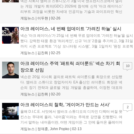
넥슨 자회사 엠바크 스튜디오가 3월 미국 샌프란시스코에서 열리
고, 명확함이 통제를 이기며, 데이터가 우리를 정직하게 만든다'는
는 게임 개발자 회의(GDC) 2026에 참석해 신작 '아크 레이더스'
교훈을 얻었다....
리부트 과정을 비롯한 차세대 인공지능 기술과 파이프라인 혁신
사례를 발표한다. 이번 강연은 기술적 성취를 넘어 게임의 본질적
게임뉴스 |
이두현
|
02-26
재미를 묻는 엠바크 스튜디오의 프로덕션 철학을 업계와 공유하
는 데 목적이 있다. 엠바크 스튜디오 카이...
아크 레이더스, 네 번째 업데이트 '가려진 하늘' 실시
넥슨 '아크 레이더스'가 25일 네 번째 무료 업데이트 '가려진 하늘'을 실시
했다. 강력한 태풍 환경 '허리케인', 신규 '아크' 2종을 추가하고, 3월 31일
까지 시즌 프로젝트 '기상 모니터링 시스템', 3월 1일까지 '원정 프로젝
트'를 진행한다....
게임뉴스 |
김찬휘
|
02-25
아크 레이더스 주역 '패트릭 쇠더룬드' 넥슨 차기 회
10
장으로 선임
넥슨은 20일 이사회 결의로 패트릭 쇠더룬드를 회장으로 선임했
다. 엠바크 스튜디오 창업자이자 EA 출신인 쇠더룬드 회장은 넥
슨의 장기 전략과 글로벌 게임 개발을 총괄하며, 이정헌 대표와
함께 회사의 미래 성장을 이끌 예정이다. 두 사람은 3월 31일
게임뉴스 |
김찬휘
|
02-20
CMB에서 넥슨의 전략적 우선순위를 공유한다....
아크 레이더스의 철학, '게이머가 만드는 서사'
2
올해 D.I.C.E. 서밋에서 엠바크 스튜디오의 디자인 디렉터 버질 왓
킨스는 무대에 올라, ‘내어줌’이라는 주제로 강연을 진행했다. 여
기서 말하는 내어줌이란, 어떤 게임이든 그 안에 들어온 플레이어
들에 의해 필연적으로 재구성된다는 전제 아래, 그들에게 통제권
게임뉴스 |
정재훈, John Popko
|
02-13
을 넘기는 것을 의미한다. ‘예측할 수 없는 것을 설계하기 – 소셜