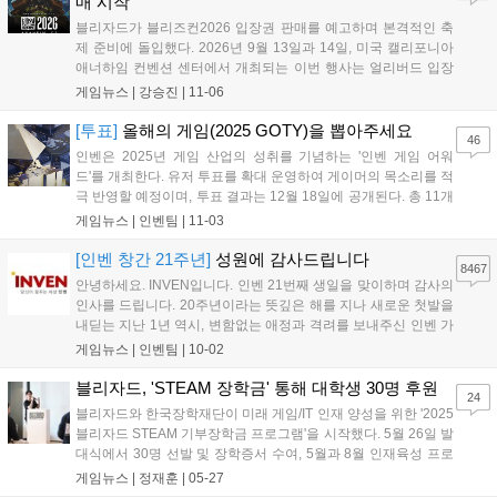
매 시작
블리자드가 블리즈컨2026 입장권 판매를 예고하며 본격적인 축
제 준비에 돌입했다. 2026년 9월 13일과 14일, 미국 캘리포니아
애너하임 컨벤션 센터에서 개최되는 이번 행사는 얼리버드 입장
권이 11월 8일부터 10일까지 판매되며, 일반 입장권은 11월 19
게임뉴스 |
강승진
|
11-06
일부터 판매된다. 개막식, 게임 시연, 개발자 패널, e스포츠 대회
등 다양한 이벤트와 함께 다크문 축제, 자선의 밤 등 지난 행사들
[투표]
올해의 게임(2025 GOTY)을 뽑아주세요
46
의 주요 프로그램도 다시 선보일 예정이다....
인벤은 2025년 게임 산업의 성취를 기념하는 '인벤 게임 어워
드'를 개최한다. 유저 투표를 확대 운영하여 게이머의 목소리를 적
극 반영할 예정이며, 투표 결과는 12월 18일에 공개된다. 총 11개
부문에서 유저 투표로 수상작을 결정하며, '올해의 게임'과 '최고
게임뉴스 |
인벤팀
|
11-03
의 기대작' 등 다양한 부문에 투표할 수 있다. 투표는 11월 23일까
지 진행되며, 참여자에게는 추첨을 통해 경품을 제공하는 이벤트
[인벤 창간 21주년]
성원에 감사드립니다
8467
도 진행한다....
안녕하세요. INVEN입니다. 인벤 21번째 생일을 맞이하며 감사의
인사를 드립니다. 20주년이라는 뜻깊은 해를 지나 새로운 첫발을
내딛는 지난 1년 역시, 변함없는 애정과 격려를 보내주신 인벤 가
족 분들이 계셨기에 가능했습니다. 지난 20년간 게임산업계는 대
게임뉴스 |
인벤팀
|
10-02
격변기를 겪었지만 불과 1년 사이에 일어난 변화들은 앞으로의
속도가 더욱 빨라질 것을 실감하게 합...
블리자드, 'STEAM 장학금' 통해 대학생 30명 후원
24
블리자드와 한국장학재단이 미래 게임/IT 인재 양성을 위한 '2025
블리자드 STEAM 기부장학금 프로그램'을 시작했다. 5월 26일 발
대식에서 30명 선발 및 장학증서 수여, 5월과 8월 인재육성 프로
그램 진행 등 구체적 일정도 포함됐다....
게임뉴스 |
정재훈
|
05-27