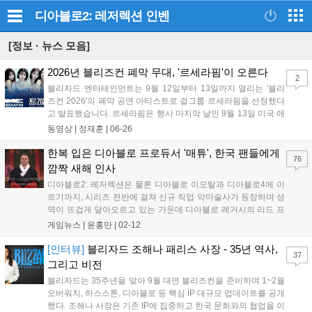
디아블로2: 레저렉션
인벤
[정보 · 뉴스 모음]
2026년 블리즈컨 폐막 무대, '르세라핌'이 오른다
2
블리자드 엔터테인먼트는 9월 12일부터 13일까지 열리는 '블리
즈컨 2026'의 폐막 공연 아티스트로 걸그룹 르세라핌을 선정했다
고 발표했습니다. 르세라핌은 행사 마지막 날인 9월 13일 미국 애
너하임 컨벤션 센터 메인 스테이지에 올라 팬들과 만날 예정입니
동영상 |
정재훈
|
06-26
다. 2023년 오버워치와의 협업으로 블리즈컨 무대에 오른 바 있
는 르세라핌은 이번 공연을 통해 다시 한번 블리자드 커뮤니티와
한복 입은 디아블로 프로듀서 '매튜', 한국 팬들에게
76
특별한 접점을 만들게 되었습니다. 자세한 정보는 블리자드 공식
깜짝 새해 인사
블로그에서 확인 가능합니다....
디아블로2: 레저렉션은 물론 디아블로 이모탈과 디아블로4에 이
르기까지, 시리즈 전반에 걸쳐 신규 직업 악마술사가 등장하며 성
역이 뜨겁게 달아오르고 있는 가운데 디아블로 레거시의 리드 프
로듀서 매튜 세더퀴스트가 한국 팬들만을 위한 특별한 인사를 건
게임뉴스 |
윤홍만
|
02-12
네 화제다. 금일(12일), 디아블로 공식 유튜브 채널을 통해 공개된
영상에서 매튜 세더퀴스트는 유창한 한국어...
[인터뷰]
블리자드 조해나 패리스 사장 - 35년 역사,
37
그리고 비전
블리자드는 35주년을 맞아 9월 대면 블리즈컨을 준비하며 1~2월
오버워치, 하스스톤, 디아블로 등 핵심 IP 대규모 업데이트를 공개
했다. 조해나 사장은 기존 IP에 집중하고 한국 문화와의 협업을 이