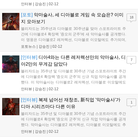
어갈 세계 최고의 게임 엔터테인먼트 회사 비전을 밝혔다....
인터뷰 |
강승진
|
02-12
[포토]
악마술사, 세 디아블로 게임 속 모습은? 이미
18
지 모아보기
블리자드는 35주년과 디아블로 30주년을 맞아 스포트라이트 주
간에 디아블로4 확장팩 '증오의 군주'에 새 악마술사를 공개했다.
이 영웅은 디아블로2 레저렉션, 디아블로 이모탈에도 추가되며,
각 게임 세계관에 맞춰 다르게 구현될 예정이다. 다양한 콘셉트
포토뉴스 |
강승진
|
02-12
아트와 시스템 변경 내용도 함께 공개되었다....
[인터뷰]
디아4와는 다른 레저렉션만의 악마술사, 디
7
아2만의 무게감 담았다
블리자드는 35주년 및 디아블로 30주년 기념 스포트라이트 주간
에 디아블로4 확장팩 '증오의 군주'의 신규 직업 악마술사를 공개
했다. 이 악마술사는 디아블로2 레저렉션, 디아블로 이모탈에도
추가되며, 각 게임에 맞춰 악마 지배 콘셉트와 정교한 소환수 조
인터뷰 |
강승진
|
02-12
작을 선보인다. D2에서는 위압적인 고대인 보스, 전리품 필터 등
대규모 편의성 업데이트도 예고됐다....
[인터뷰]
복제 넘어선 재창조, 新직업 '악마술사'가
1
디아 시리즈마다 다른 이유
블리자드는 35주년 및 디아블로 30주년 기념 스포트라이트 주간
에 디아블로4 확장팩 '증오의 군주'의 신규 직업 악마술사를 공개
했다. 악마술사는 디아블로2 레저렉션, 디아블로 이모탈에도 추
가되며, 각 게임의 시대와 배경에 맞춰 다르게 묘사된다. 인터뷰
인터뷰 |
강승진
|
02-12
에서는 증오의 군주 배경인 스코보스의 디자인, 악마술사의 설정