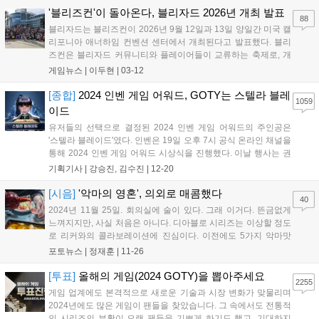
'블리즈컨'이 돌아온다, 블리자드 2026년 개최 발표
88
블리자드는 블리즈컨이 2026년 9월 12일과 13일 양일간 미국 캘
리포니아 애너하임 컨벤션 센터에서 개최된다고 발표했다. 블리
즈컨은 블리자드 커뮤니티와 플레이어들이 교류하는 축제로, 개
막식, 패널, 다크문 축제, 친선 대회, 게임 시연 등 다양한 프로그
게임뉴스 |
이두현
|
03-12
램이 마련될 예정이다. 자세한 내용은 BlizzCon.com에서 확인할
수 있다....
[종합]
2024 인벤 게임 어워드, GOTY는 스텔라 블레
1059
이드
유저들의 선택으로 결정된 2024 인벤 게임 어워드의 주인공은
'스텔라 블레이드'였다. 인벤은 19일 오후 7시 공식 온라인 채널을
통해 2024 인벤 게임 어워드 시상식을 진행했다. 이날 행사는 권
이슬 아나운서, 인플루언서 인간젤리, 인벤 김수진 기자가 총 13
기획기사 |
강승진, 김수진
|
12-20
개 부문의 수상작을 발표하며 진행을 맡았다. 또한, 2024 인벤 어
워드는 올해 비경쟁 부문 '...
[시음]
'악마의 영혼', 의외로 매콤했다
40
2024년 11월 25일. 회의실에 술이 있다. 그래 이거다. 뜬금없게
느껴지지만, 사실 처음은 아니다. 디아블로 시리즈는 이상할 정도
로 리커와의 콜라보레이션에 진심이다. 이전에도 5가지 악마맛
맥주가 배달 온 적이 있으니까. 몇몇 기자들이 살짝 욕심을 냈지
포토뉴스 |
정재훈
|
11-26
만, 그냥 내가 가져왔다. 억울하면 선배 했어야지. 원래 늦게 들어
오면 그런 거다. 대한민국이 그래요...
[투표]
올해의 게임(2024 GOTY)을 뽑아주세요
2255
게임 업계에도 본격적으로 새로운 기술과 시장 변화가 맞물리며
2024년에도 많은 게임이 팬들을 찾았습니다. 그 속에서도 전통적
인 시리즈의 부활이 오랜 팬들을 기쁘게 하기도 했고, 기대하지