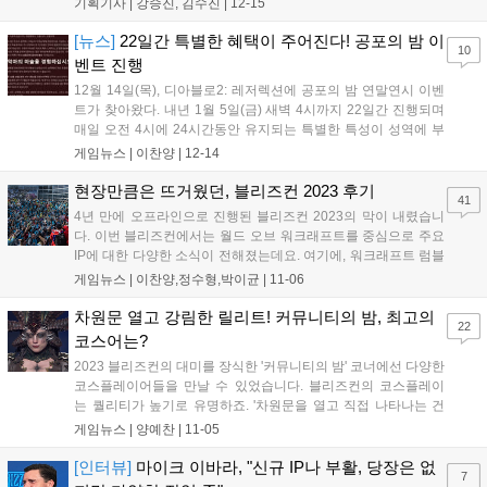
기획기사 |
강승진, 김수진
|
12-15
날 영상을 통해 다양한 수상 부문을 직접 발표했다. 경쟁 부문 최
고 등급 부문인 '올해의 게임...
[뉴스]
22일간 특별한 혜택이 주어진다! 공포의 밤 이
10
벤트 진행
12월 14일(목), 디아블로2: 레저렉션에 공포의 밤 연말연시 이벤
트가 찾아왔다. 내년 1월 5일(금) 새벽 4시까지 22일간 진행되며
매일 오전 4시에 24시간동안 유지되는 특별한 특성이 성역에 부
여된다. 이벤트는 클래식 디아블로2를 제외한 모든 게임 모드에
게임뉴스 |
이찬양
|
12-14
서 참여할 수 있다. 디아블로2: 레저렉션에 접속하면 캐릭터 선택
화면 좌측에서 현재 적용되고 있...
현장만큼은 뜨거웠던, 블리즈컨 2023 후기
41
4년 만에 오프라인으로 진행된 블리즈컨 2023의 막이 내렸습니
다. 이번 블리즈컨에서는 월드 오브 워크래프트를 중심으로 주요
IP에 대한 다양한 소식이 전해졌는데요. 여기에, 워크래프트 럼블
이라는 새로운 작품이 행사 기간 내 출시되며 힘을 보태기도 했습
게임뉴스 |
이찬양,정수형,박이균
|
11-06
니다. 인벤팀도 오랜만에 열린 블리즈컨을 만나고 돌아왔습니다.
하루 전 현장에 도착해 행사장의 분위기를 살...
차원문 열고 강림한 릴리트! 커뮤니티의 밤, 최고의
22
코스어는?
2023 블리즈컨의 대미를 장식한 '커뮤니티의 밤' 코너에선 다양한
코스플레이어들을 만날 수 있었습니다. 블리즈컨의 코스플레이
는 퀄리티가 높기로 유명하죠. '차원문을 열고 직접 나타나는 건
반칙이 아니냐'라는 이야기까지 나올정도니 말입니다. 4년만에
게임뉴스 |
양예찬
|
11-05
열린 블리즈컨엔 어떤 고퀄리티의 코스플레이가 있었을까요?...
[인터뷰]
마이크 이바라, "신규 IP나 부활, 당장은 없
7