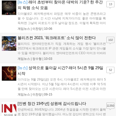
션 인벤의 득템/자랑 게시판에도 매일 다양한 게시...
[뉴스]
래더 초반부터 찾아온 대박의 기운? 한 주간
13
의 득템 소식 모음
디아블로2: 레저렉션에서 파밍은 매우 비중이 높은 콘텐츠라고
볼 수 있습니다. 긴 시간 사냥에 지쳐가다가도 좋은 아이템을 획
득하면 그날의 피로도가 모두 날아갈 정도죠. 이렇게 획득한 아이
템을 직접 활용해 캐릭터의 스펙을 높이거나 거래로 판매하는 과
게임뉴스 |
이찬양
|
10-06
정에서 많은 이들이 재미를 느끼고 있습니다. 특히, 지난 9월 29
일 신규 래더 시즌이 시작되며 디아블로2: 레...
블리즈컨 2023, '워크래프트' 소식 많이 전한다
102
블리자드 엔터테인먼트가 직접 개최하는 게임 행사 '블리즈컨
2023'에서 워크래프트 IP 관련 게임들의 소식을 가장 많이 만나볼
수 있을 예정이다. 블리자드 엔터테인먼트의 CEO 마이크 이바라
는 금일(3일), SNS에서 블리즈컨 평면도 속 '오버워치', '디아블로
게임뉴스 |
정수형
|
10-03
4'에 이어 '월드 오브 워크래프트'가 세 번째로 보여 실망스럽다는
의견에 대해 "블리즈컨 20...
[뉴스]
성역으로 돌아갈 시간? 래더 5시즌 9월 29일
52
시작
다가오는 9월 29일(금) 오전 6시, 디아블로2: 레저렉션의 래더 5
시즌이 시작된다. 지난 5월 5일 래더 4시즌이 시작된 이후 약 5개
월 만에 찾아오는 신규 시즌이다. 래더 5시즌은 이전 시즌과 마찬
가지로 오리지널 래더, 오리지널 하드코어 래더, 일반 래더, 하드
게임뉴스 |
이찬양
|
09-15
코어 래더로 구분된다. 4시즌 캐릭터는 5시즌 시작과 함께 비래더
로 자동 전환되며 사용했던...
[인벤 창간 19주년] 성원에 감사드립니다
11350
안녕하세요. INVEN입니다. 2004년 첫걸음을 시작한 인벤이 올해
로 창간 19주년을 맞이했습니다. 어느덧 강산이 변하고도 다시 변