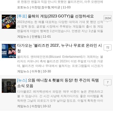
로 한동안 팬들과 직접 만나지 못했던 블리즈컨이, 아주 오랜만에
오프라인 행사로 돌아오죠. 인벤팀에서도 4년 만에 개최되는 블
포토뉴스 |
이찬양,정수형,박이균
|
11-03
리즈컨 행사를 직접 마주치려 미국행 비행기에 몸을 실었습니다.
모이고 보니 해외 출장 경험이 모두 없다는...
[투표]
올해의 게임(2023 GOTY)을 선정하세요
2634
2023년에는 한 해를 대표하는 다양한 대작과 기대 못 했던 신작
의 깜짝 등장, 글로벌 시장에서 주목받는 게임들의 출시 등 게임
팬들에게 더없이 행복한 1년이었습니다. 인벤은 지난 1년을 되돌
아보고 업계 전체의 창의성과 기술적 성취를 제고하고자 게임 시
게임뉴스 |
인벤팀
|
11-01
상 행사를 진행합니다. 특히 올해는 여기에 게이머들의 목소리를
함께 반영하고자 합니다. 이를 위해 202...
다가오는 '블리즈컨 2023', 누구나 무료로 온라인 시
72
청
블리자드 엔터테인먼트(Blizzard Entertainment)가 개최하는 블
리자드 커뮤니티 축제 블리즈컨 2023이 이번 주말로 다가온 가운
데, 블리즈컨 아레나 무대에서 펼쳐지는 프로그램들의 시간표가
공개됐다. 한국 팬들을 위해 인기 인플루언서들과 함께 개막식을
게임뉴스 |
이두현
|
10-30
즐길 수 있는 생중계 콘텐츠도 마련된다. 여러 블리자드 게임들의
흥미진진한 최신 소식이 발표...
[뉴스]
으뜸 애니참 & 횃불의 등장! 한 주간의 득템
7
소식 모음
디아블로2: 레저렉션에서 파밍은 매우 비중이 높은 콘텐츠라고
볼 수 있습니다. 긴 시간 사냥에 지쳐가다가도 좋은 아이템을 획
득하면 그날의 피로도가 모두 날아갈 정도죠. 이렇게 획득한 아이
템을 직접 활용해 캐릭터의 스펙을 높이거나 거래로 판매하는 과
게임뉴스 |
이찬양
|
10-12
정에서 많은 이들이 재미를 느끼고 있습니다. 디아블로2: 레저렉