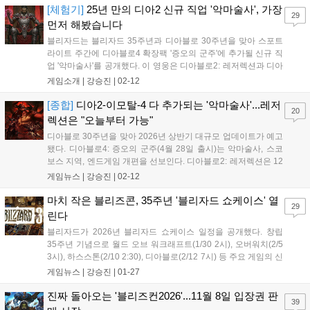
과 릴리트와의 관계, 그리고 악마의 힘을 사용하는 대가 등에 대
[체험기]
25년 만의 디아2 신규 직업 '악마술사', 가장
29
해 상세히 설명했다....
먼저 해봤습니다
블리자드는 블리자드 35주년과 디아블로 30주년을 맞아 스포트
라이트 주간에 디아블로4 확장팩 '증오의 군주'에 추가될 신규 직
업 '악마술사'를 공개했다. 이 영웅은 디아블로2: 레저렉션과 디아
블로 이모탈에도 추가될 예정이며, 특히 디아블로2: 레저렉션 악
게임소개 |
강승진
|
02-12
마술사는 무기를 띄워 사용하는 독특한 전투 방식과 화염, 저주,
마법 피해를 주는 다양한 스킬 빌드를 선보인다. 또한, 디아블로2:
[종합]
디아2-이모탈-4 다 추가되는 '악마술사'...레저
20
레저렉션은 보석, 룬, 재료 아이템이 중첩 보관되는 등 대폭 개선
렉션은 "오늘부터 가능"
된 편의성 시스템을 도입하여 기존 및 복귀 유저들에게 큰 선물이
디아블로 30주년을 맞아 2026년 상반기 대규모 업데이트가 예고
될 것으로 기대된다....
됐다. 디아블로4: 증오의 군주(4월 28일 출시)는 악마술사, 스코
보스 지역, 엔드게임 개편을 선보인다. 디아블로2: 레저렉션은 12
일 악마술사, 공포의 영역, 신규 보스를 추가하며, 디아블로 이모
게임뉴스 |
강승진
|
02-12
탈도 업데이트된다....
마치 작은 블리즈콘, 35주년 '블리자드 쇼케이스' 열
29
린다
블리자드가 2026년 블리자드 쇼케이스 일정을 공개했다. 창립
35주년 기념으로 월드 오브 워크래프트(1/30 2시), 오버워치(2/5
3시), 하스스톤(2/10 2:30), 디아블로(2/12 7시) 등 주요 게임의 신
규 업데이트를 발표한다. 9월 블리즈컨 복귀도 예고했다....
게임뉴스 |
강승진
|
01-27
진짜 돌아오는 '블리즈컨2026'...11월 8일 입장권 판
39