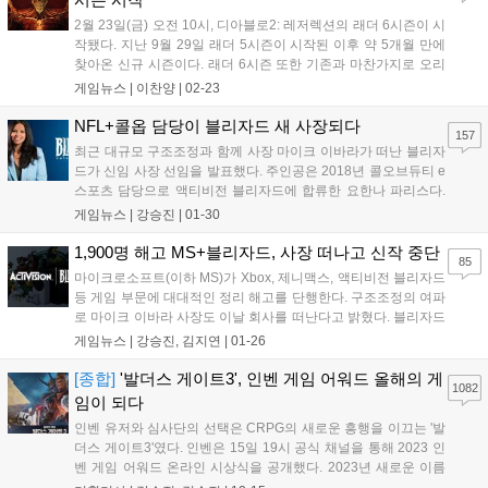
2월 23일(금) 오전 10시, 디아블로2: 레저렉션의 래더 6시즌이 시
작됐다. 지난 9월 29일 래더 5시즌이 시작된 이후 약 5개월 만에
찾아온 신규 시즌이다. 래더 6시즌 또한 기존과 마찬가지로 오리
지널 래더, 오리지널 하드코어 래더, 일반 래더, 하드코어 래더로
게임뉴스 |
이찬양
|
02-23
플레이가 구분된다. 5시즌 래더 캐릭터는 6시즌 시작과 함께 비래
더 그룹으로 이전되어 더...
NFL+콜옵 담당이 블리자드 새 사장되다
157
최근 대규모 구조조정과 함께 사장 마이크 이바라가 떠난 블리자
드가 신임 사장 선임을 발표했다. 주인공은 2018년 콜오브듀티 e
스포츠 담당으로 액티비전 블리자드에 합류한 요한나 파리스다.
블리자드는 현지 시각으로 29일 공식 뉴스룸을 통해 신임 사장 요
게임뉴스 |
강승진
|
01-30
한나 파리스 콜오브듀티 총괄 매니저가 전 직원에게 보낸 이메일
을 공유했다. 파리스 총괄은 2월 5일부터 사...
1,900명 해고 MS+블리자드, 사장 떠나고 신작 중단
85
마이크로소프트(이하 MS)가 Xbox, 제니맥스, 액티비전 블리자드
등 게임 부문에 대대적인 정리 해고를 단행한다. 구조조정의 여파
로 마이크 이바라 사장도 이날 회사를 떠난다고 밝혔다. 블리자드
의 전신인 실리콘&시냅스의 공동 창업자 중 유일하게 남았던 앨
게임뉴스 |
강승진, 김지연
|
01-26
런 애드햄마저도 작별을 고했다. 더 버지는 현지 시각으로 25일
MS가 게임 사업 부문인 MS게이밍 사업...
[종합]
'발더스 게이트3', 인벤 게임 어워드 올해의 게
1082
임이 되다
인벤 유저와 심사단의 선택은 CRPG의 새로운 흥행을 이끄는 '발
더스 게이트3'였다. 인벤은 15일 19시 공식 채널을 통해 2023 인
벤 게임 어워드 온라인 시상식을 공개했다. 2023년 새로운 이름
으로 재정비, 유저 투표 부문을 크게 늘린 인벤 게임 어워드는 이