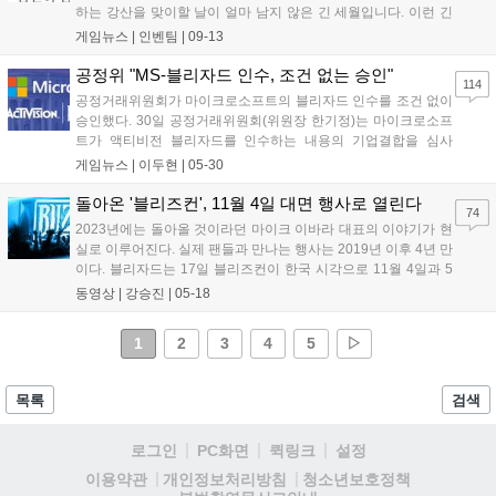
하는 강산을 맞이할 날이 얼마 남지 않은 긴 세월입니다. 이런 긴
시간을 달려올 수 있던 원동력은 함께 해주신 유저분의 애정이 어
게임뉴스 |
인벤팀
|
09-13
린 관심과 목소리입니다. 언제나 인벤과 함께 해주시는 유저분들
께 다시 한번 감사드립니다. 역동적...
공정위 "MS-블리자드 인수, 조건 없는 승인"
114
공정거래위원회가 마이크로소프트의 블리자드 인수를 조건 없이
승인했다. 30일 공정거래위원회(위원장 한기정)는 마이크로소프
트가 액티비전 블리자드를 인수하는 내용의 기업결합을 심사
한 결과, 국내 게임 시장에서 경쟁을 실질적으로 제한할 우려
게임뉴스 |
이두현
|
05-30
가 없다고 판단하여 이를 승인했다고 밝혔다. 앞서 MS는 블리자
드의 주식 전부를 약 90조 원(687억 달러)에 취득하는...
돌아온 '블리즈컨', 11월 4일 대면 행사로 열린다
74
2023년에는 돌아올 것이라던 마이크 이바라 대표의 이야기가 현
실로 이루어진다. 실제 팬들과 만나는 행사는 2019년 이후 4년 만
이다. 블리자드는 17일 블리즈컨이 한국 시각으로 11월 4일과 5
일, 양 일간 개최된다고 공식 발표했다. 이번 블리즈컨은 온라인
동영상 |
강승진
|
05-18
으로만 만났던 팬들을 실제 만나고 다양한 전시물을 구경하는 대
면 행사로 이루어지게 됐다. 블리즈컨은...
1
2
3
4
5
▷
목록
검색
로그인
PC화면
퀵링크
설정
청소년보호정책
이용약관
개인정보처리방침