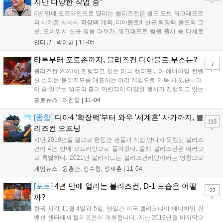
지만 다양한 작업 중"
4년 만에 오프라인으로 열리는 블리즈컨은 월드 오브 워크래프트
의 세계혼 서사시 확장팩 계획, 디아블로4 신규 확장팩 증오의 그
릇, 오버워치 신규 영웅 마우가, 워크래프트 럼블 출시 등 다채로
운 소식으로 플레이어들과 만났다. 블리자드에 새로운 변화가 예
인터뷰 |
박이균
|
11-05
고되고 있는 가운데, 이번 블리즈컨에서 블리자드 엔터테인먼트
사장 마이크 이바라 (Mike Ybarra, P...
타투부터 포토존까지, 블리즈컨 디아블로 부스는?
7
블리즈컨 2023이 진행되고 있는 미국 캘리포니아 애너하임 컨벤
션 센터는 블리자드를 대표하는 여러 게임으로 가득 차 있습니다.
이 중 일부는 별도의 홀이 마련되어 다양한 행사가 진행되고 있는
데요. 디아블로 또한 대형 홀을 통해 시리즈 팬들을 맞이하고 있
포토뉴스 |
이찬양
|
11-04
었습니다. 사실, 처음 디아블로 행사장을 들어갔을 때 느낀 감정
은 매우 간단했습니다. 정말 넓더라고요. 그...
[종합]
디아4 '확장팩'부터 와우 '세계혼' 사가까지, 블
113
리즈컨 오프닝
지난 2019년을 끝으로 한동안 팬들과 직접 만나지 못했던 블리즈
컨이 4년 만에 오프라인으로 돌아왔다. 올해 블리즈컨은 여러모
로 특별하다. 2021년 블리자드는 블리즈컨라인이라는 명칭으로
온라인 개최했다. 그랬던 블리즈컨이지만, 작년에는 건너뛰었다.
게임뉴스 |
윤홍만, 정수형, 정재훈
|
11-04
당시 블리자드는 원하는 형태의 이벤트를 선보일 수 없기 때문이
라고 그 이유를 밝혔다. 그랬던 블리즈컨이 마...
[포토]
4년 만에 열리는 블리즈컨, D-1 모습은 어떨
22
까?
한국 시각 11월 4일과 5일, 양일간 미국 캘리포니아 애너하임 컨
벤션 센터에서 블리즈컨이 개최됩니다. 지난 2019년을 마지막으