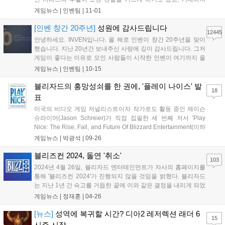
못했던 신작이 깜짝 흥행을 거두기도 했습니다. 특히 일본은 물론
게임뉴스 |
인벤팀
|
11-01
한국, 중국의 게임이 글로벌 시장에서 큰 흥행을 거두며 동아시아
3국에 대한 기대가 높아지기도 했습니다....
[인벤 창간 20주년]
성원에 감사드립니다
12445
안녕하세요. INVEN입니다. 올 해로 인벤이 창간 20주년을 맞이
했습니다. 지난 20년간 보내주신 사랑에 깊이 감사드립니다. 그저
게임이 좋다는 이유로 모인 사람들이 시작한 인벤이 여기까지 올
수 있었던 것은 보내주신 사랑과 성원 덕분이라고 생각합니다. 이
게임뉴스 |
인벤팀
|
10-15
럴 때는 강산이 두번 변했다는 말이 습관적으로 나오곤 하지만,
이제는 그 말을 쓰지 못하고, '고작...
블리자드의 흥망성쇠를 한 권에, '플레이 나이스' 발
18
표
미국의 비디오 게임 저널리스트이자 작가로도 활동 중인 제이슨
슈라이어(Jason Schreier)가 직접 집필한 세 번째 저서 'Play
Nice: The Rise, Fall, and Future Of Blizzard Entertainment(이하
플레이 나이스)'를 발표했다. 이 책은 제목에서 알 수 있듯, 1991
게임뉴스 |
박광석
|
09-26
년에 설립된 블리자드 엔터테인먼트의 흥망...
블리즈컨 2024, 돌연 '취소'
103
2024년 4월 26일, 블리자드 엔터테인먼트가 자사의 홈페이지를
통해 '블리즈컨 2024'가 진행되지 않을 것임을 밝혔다. 블리자드
는 지난 1년 간 숙고를 거듭한 끝에 이와 같은 결정을 내리게 되었
으며, 많은 팬들이 기대하는 행사이니만큼 결코 가볍게 결정한 건
게임뉴스 |
정재훈
|
04-26
이 아님을 먼저 말했다. 또한, 블리즈컨의 취소는 올해 한시적으
로 적용되는 것일 뿐, 블리즈컨 자...
[뉴스]
성역에 복귀할 시간? 디아2 레저렉션 래더 6
15
시즌 시작