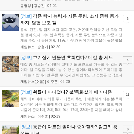
Than Just Pals~, 이하 팰♡월드)'의 영상을 공개하고 게임 트레
동영상 |
강승진
|
04-01
일러를 전격 공개했다. 친구를 뜻하는 팰(Pal)과 팰월드 속 팰의
중의적인 표현에...
[정보]
각종 탐지 능력과 자동 루팅, 소지 중량 증가
3
까지! 탐험 보조 팰
광석, 던전, 팰 탐지 스킬 팰과 고온, 저온에 면역을 지닌 모험 지
원 팰이 있다. 아이템 획득량 증가, 자동 루팅 능력으로 각종 사냥
재료 수집 시 유용한 팰 11종. 나무와 광석 파괴 효율이 높은 팰을
채집에 이용하거나 무게 증가 팰로 더 많은 아이템을 소지할 수
게임뉴스 |
송철기
|
02-20
있다. 종류별 탐지 스킬과 기후 면역 탈것으로 모험 지원! 맵 탐험
에 유용하게 이용할 수...
[정보]
호기심에 만들면 후회한다? 데칼 총 세트
4
데칼 총 세트는 42레벨에 고대 기술 포인트로 해금할 수 있는 총
이다. 팰 그림을 그리며 놀 수 있는 총이라 적혀있어 꾸미기를 좋
아하는 사람이라면 혹할 수 있지만 아쉽게도 그 성능은 생각보다
더 좋지 않다. 데칼 총 세트를 해금하면 데칼 총 1~5를 제작할 수
게임뉴스(숏폼) |
이주훈
|
02-20
있게 되며 총 1개를 만들기 위해서는 [금속 주괴 30개, 폴리머 10
개, 팰지움 파편 15개,...
[정보]
확률이 아니었다? 불/독화살의 메커니즘
11
체력에 비례해 피해를 주기 때문에 후반에 애용하게 되는 불/독화
살상태이상은 확률에 따라 걸린다고 착각하기 쉽지만 별도 메커
니즘이 존재1대, 3대, 5대, 9대, 17대, 33대~를 때릴 때마다 상태
이상이 확정으로 걸린다 확률이 아닌 확정으로 걸리는 상태이상
게임뉴스 |
이주훈
|
02-19
불화살과 독화살은 초반부터 얻을 수 있지만 오히려 후반에 더 자
주 사용되는 무기다. 화상 상태와 중독...
[정보]
등급이 다르면 얼마나 좋아질까? 갈고리 총
6
성능 비교