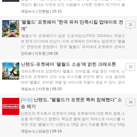
게임이 좋다는 이유로 모인 사람들이 시작한 인벤이 여기까지 올
수 있었던 것은 보내주신 사랑과 성원 덕분이라고 생각합니다. 이
게임뉴스 |
인벤팀
|
10-15
럴 때는 강산이 두번 변했다는 말이 습관적으로 나오곤 하지만,
이제는 그 말을 쓰지 못하고, '고작...
'팰월드' 포켓페어 "한국 유저 만족시킬 업데이트 전
11
개"
'팰월드'의 포켓페어가 일본 도쿄게임쇼(TGS) 2024에서 처음으
로 한국 미디어와 만났다. 이번 포켓페어 인터뷰는 일반적인 '팰월
드' 콘텐츠로 한정됐다. 한국 '팰월드' 유저에게 포켓페어 관계자
는 "개발 당시에는 일본과 서구권을 전제로 만들었는데, 생각지도
인터뷰 |
이두현
|
09-28
못하게 한국 유저들이 일본 유저보다 더 많이 팔아주셨다"며 "앞
으로 한국 시장에 본격적으로 진출하...
닌텐도-포켓페어 '팰월드 소송'에 얽힌 크래프톤
12
크래프톤(대표 김창한)이 '팰월드 모바일'을 개발 중인 가운데, 닌
텐도와 포켓페어 간의 소송 리스크를 떠안게 됐다. 소송 결과에
따라 '팰월드 모바일' 개발 및 서비스에 차질이 생길 수 있다. 앞서
9월 14일 크래프톤이 '팰월드 모바일'을 개발 중이란 소식이 알려
게임뉴스 |
이두현
|
09-20
졌다. 크래프톤 구인공고를 통해 '팰월드 모바일' 개발 사실이 전
해졌다. 공고에서 크래프톤은...
[이슈]
닌텐도, "팰월드가 포켓몬 특허 침해했다" 소
34
송 제기
닌텐도와 주식회사 포켓몬이 19일 포켓페어에 대한 특허 침해 소
송을 제기했다고 밝혔다. 핵심은 올해 얼리 액세스로 서비스를 시
작한 게임 '팰월드'다. 닌텐도는 19일 공식 자료를 통해 지난 18일
포켓페어를 상대로 도쿄 지방법원에 특허 침해 소송을 제기했다
게임뉴스 |
강승진
|
09-19
고 밝혔다. 이번 소 제기는 닌텐도 주식회사와 주식회사 포켓몬