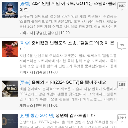
트 역시 신규 섬 페이...
[종합]
2024 인벤 게임 어워드, GOTY는 스텔라 블레
1059
이드
유저들의 선택으로 결정된 2024 인벤 게임 어워드의 주인공은
'스텔라 블레이드'였다. 인벤은 19일 오후 7시 공식 온라인 채널을
통해 2024 인벤 게임 어워드 시상식을 진행했다. 이날 행사는 권
이슬 아나운서, 인플루언서 인간젤리, 인벤 김수진 기자가 총 13
기획기사 |
강승진, 김수진
|
12-20
개 부문의 수상작을 발표하며 진행을 맡았다. 또한, 2024 인벤 어
워드는 올해 비경쟁 부문 '...
[이슈]
준비됐던 닌텐도의 소송, "팰월드 '이것'이 문
39
제"
지난 9월 닌텐도와 주식회사 포켓몬이 얼리 액세스로 '팰월드'를
서비스하는 포켓페어에 제기한 특허 침해 소송. 포켓페어가 특허
침해 소송 경과를 밝히며 닌텐도가 무엇을 문제삼았는지가 공개
됐다. 핵심은 포획 방식, 포획한 몬스터를 활용한 전투, 그리고 몬
기획기사 |
강승진
|
11-08
스터를 이용한 탑승과 이동 등의 상호작용 시스템이다. - 팰월드
서비스 겨냥해, 일찌감치 특허 분할 출원...
[투표]
올해의 게임(2024 GOTY)을 뽑아주세요
2255
게임 업계에도 본격적으로 새로운 기술과 시장 변화가 맞물리며
2024년에도 많은 게임이 팬들을 찾았습니다. 그 속에서도 전통적
인 시리즈의 부활이 오랜 팬들을 기쁘게 하기도 했고, 기대하지
못했던 신작이 깜짝 흥행을 거두기도 했습니다. 특히 일본은 물론
게임뉴스 |
인벤팀
|
11-01
한국, 중국의 게임이 글로벌 시장에서 큰 흥행을 거두며 동아시아
3국에 대한 기대가 높아지기도 했습니다....
[인벤 창간 20주년]
성원에 감사드립니다
12445
안녕하세요. INVEN입니다. 올 해로 인벤이 창간 20주년을 맞이
했습니다. 지난 20년간 보내주신 사랑에 깊이 감사드립니다. 그저