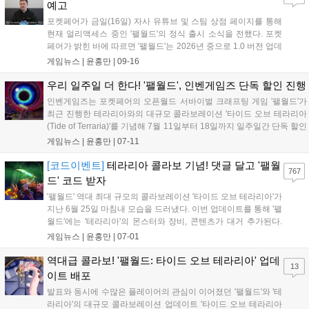
예고
포켓페어가 금일(16일) 자사 유튜브 및 스팀 상점 페이지를 통해
현재 얼리액세스 중인 '팰월드'의 정식 출시 소식을 전했다. 포켓
페어가 밝힌 바에 따르면 '팰월드'는 2026년 중으로 1.0 버전 업데
이트와 동시에 정식 출시될 예정이다. 다만 구체적인 출시 일정은
게임뉴스 |
윤홍만
|
09-16
공개하지 않았다. 이에 대해 포켓페어의 커뮤니케이션 디렉터 겸
퍼블리싱 매니저 버키(Buc...
우리 일주일 더 한다! '팰월드', 인벤게임즈 단독 할인 진행
인벤게임즈는 포켓페어의 오픈월드 서바이벌 크래프팅 게임 '팰월드'가
최근 진행한 테라리아와의 대규모 콜라보레이션 '타이드 오브 테라리아
(Tide of Terraria)'를 기념해 7월 11일부터 18일까지 일주일간 단독 할인
프로모션을 진행한다. '타이드 오브 테라리아'는 '팰월드'와 '테라리아'의
게임뉴스 |
윤홍만
|
07-11
세계가 서로 연결되는 것을 핵심으로 한다. 새롭게 추가된...
[코드이벤트]
테라리아 콜라보 기념! 댓글 달고 '팰월
767
드' 코드 받자
'팰월드' 역대 최대 규모의 콜라보레이션 '타이드 오브 테라리아'가
지난 6월 25일 마침내 모습을 드러냈다. 이번 업데이트를 통해 '팰
월드'에는 '테라리아'의 몬스터와 장비, 콘텐츠가 대거 추가된다.
가장 먼저 눈길을 끄는 건 몬스터에 대한 부분이다. 플레이어는
게임뉴스 |
윤홍만
|
07-01
이들 몬스터를 팰처럼 포획하고 훈련시키며, 함께 전투하거나 작
업을 시킬 수 있다. 사실상 새...
역대급 콜라보! '팰월드: 타이드 오브 테라리아' 업데
13
이트 배포
발표와 동시에 수많은 플레이어의 관심이 이어졌던 '팰월드'와 '테
라리아'의 대규모 콜라보레이션 업데이트 '타이드 오브 테라리아