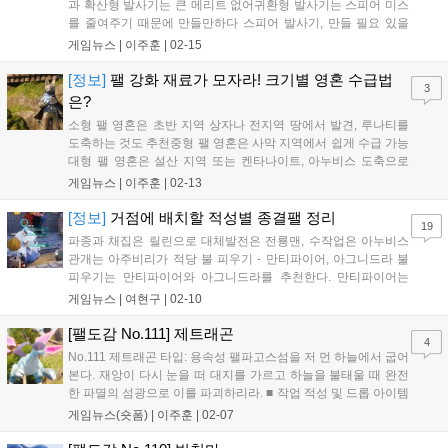
과 확산형 발사기는 큰 메리트 없어귀환형 발사기는 스피어 미스
를 줄여주기 때문에 만들만하다 스피어 발사기, 만들 필요 있을
까? ▣ 단발형 스피어 발사기 (29레벨 해금) 단발형 스피어 발사
게임뉴스 |
이주훈
|
02-15
기는 손으로 던지는 것과 큰 차이가 없다. 거리가 특출나게 늘어
나는 것도 아니고 스피어 또한 포물선 형태로...
[정보]
팰 강화 재료가 모자라! 크기별 영혼 수급법
3
은?
소형 팰 영혼은 초반 지역 상자나 전지역 땅에서 발견, 루나티를
도축하는 것도 추천중형 팰 영혼은 사막 지역에서 쉽게 수급 가능
대형 팰 영혼은 설산 지역 또는 켄타나이트, 아누비스 도축으로
획득 ▣ 초기화 기능 사용하기 팰 영혼을 모으기 전에 먼저 자신
게임뉴스 |
이주훈
|
02-13
이 사용하지 않는 팰에 강화를 해두지는 않았는지 살펴보자. 돈을
내면 강화 단계를 초기화하고 사용한 영혼을...
[정보]
거점에 배치할 적성별 종결팰 정리
19
파종과 채집은 릴린으로 대체발전은 전룡맨, 수작업은 아누비스
관개는 아주비리가 적당 불 피우기 - 만티파이어, 아그니드라 불
피우기는 만티파이어와 아그니드라를 추천한다. 만티파이어는
지상 팰이며 오브젝트에 끼지 않고 임무를 수행한다. 불 피우기
게임뉴스 |
여현구
|
02-10
레벨이 3이라서 아쉬운 편. 아그니드라는 불 피우기 레벨이 4라서
작업 속도가 매우 빠르다. 다만 덩치가 커서 지형...
[팰도감 No.111] 제트래곤
4
No.111 제트래곤 타입: 용속성 팰파고스섬을 저 먼 하늘에서 굽어
본다. 재앙이 다시 눈을 떠 대지를 가르고 하늘을 불태울 때 완전
한 파멸의 섬광으로 이를 파괴하리라. ■ 작업 적성 및 드롭 아이템
작업 적성: 채집 3레벨 드롭 아이템: 순수한 석영, 폴리머, 카본 섬
게임뉴스(숏폼) |
이주훈
|
02-07
유, 다이아몬드 ■ 파트너 스킬: 공중 미사일 등에 타고 하늘을 날
수 있다. 탑승 중...