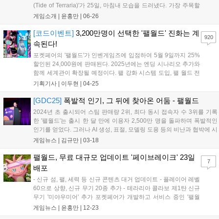
(Tide of Terraria)'가 25일, 마침내 모습을 드러냈다. 가장 주목할
만한 변화로는 '테라리아'의 몬스터들이 '팰월드'에 등장한다는 점
게임소개 |
윤홍만
|
06-26
을 들 수 있다. 이 몬스터들은 새롭게 추가된 테라리아 던전에서
만날 수 있으며,...
[코드이벤트]
3,200만명이 선택한 '팰월드' 진화는 계
920
속된다!
포켓페어의 '팰월드'가 인벤게임즈에 입점하여 5월 9일까지 25%
할인된 24,000원에 판매된다. 2025년에는 엔딩 시나리오 추가와
함께 세계관이 확장될 예정이다. 팰 강화 시스템 도입, 팰 월드 전
송 기능, 테라리아 컬래버레이션 등 다양한 업데이트가 예정되어
기획기사 |
이두현
|
04-25
있다. 2025년 4월 25일부터 5월 5일까지 응원 댓글 이벤트 참여
시 추첨을 통해 스팀 코드를 제공한다. 당첨자 발표는 5월 8일이
[GDC25]
폭발적 인기, 그 뒤에 찾아온 어둠 - 팰월드
다....
2024년 초 출시되어 스팀 판매량 2위, 최다 동시 접속자 수 3위를 기록
한 '팰월드'는 출시 한 달 만에 이용자 2,500만 명을 돌파하며 폭발적인
인기를 얻었다. 그러나 AI 생성, 표절, 모델링 도용 등의 비난과 협박에 시
달리기도 했다. 최근 팰월드는 출시 1주년을 기념하여 '테라리아'와의 협
게임뉴스 |
김규만
|
03-18
업, 크로스플레이 업데이트 등 새로운 콘텐츠 로드맵을 발표했으며, 애
니플렉스, 소니뮤직과 합자해 비게임 IP 확장을 추진 중이다....
팰월드, 무료 대규모 업데이트 '페이브레이크' 23일
7
배포
- 신규 섬, 팰, 세력 등 신규 콘텐츠 대거 업데이트 - 플레이어 레벨
60으로 상향, 신규 무기 20종 추가 - 테라리아 콜라보 제1탄 신규
무기 '미야우미어' 추가 포켓페어가 개발하고 서비스 중인 '팰월
드'가 금일(23일), 신규 업데이트 '페이브레이크'의 배포를 실시했
게임뉴스 |
윤홍만
|
12-23
다. 지난 6월 업데이트된 사쿠라지마와 마찬가지로 이번 업데이