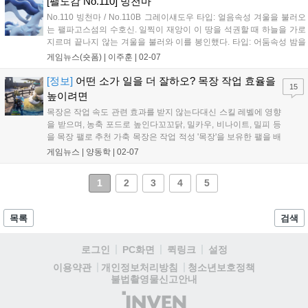
[팰도감 No.110] 빙천마
No.110 빙천마 / No.110B 그레이섀도우 타입: 얼음속성 겨울을 불러오
는 팰파고스섬의 수호신. 일찍이 재앙이 이 땅을 석권할 때 하늘을 가로
지르며 끝나지 않는 겨울을 불러와 이를 봉인했다. 타입: 어둠속성 밤을
불러오는 팰파고스섬의 수호신. 일찍이 재앙이 이 땅을 석권할 때 하늘
게임뉴스(숏폼) |
이주훈
|
02-07
을 가로지르며 끝나지 않는 어둠을 불러와 이를 봉인했다. ■ 작업 적성...
[정보]
어떤 소가 일을 더 잘하오? 목장 작업 효율을
15
높이려면
목장은 작업 속도 관련 효과를 받지 않는다대신 스킬 레벨에 영향
을 받으며, 농축 포드로 높인다꼬꼬닭, 밀카우, 비나이트, 밀피 등
을 목장 팰로 추천 가축 목장은 작업 적성 '목장'을 보유한 팰을 배
치해 아이템을 얻을 수 있는 시설입니다. 목장은 팰 교배에 소비
게임뉴스 |
양동학
|
02-07
되는 케이크 재료 우유, 알, 벌꿀과 천&상급 천의 재료인 양털을
생산 하기 위해 주로 사용되죠....
1
2
3
4
5
목록
검색
로그인
PC화면
퀵링크
설정
청소년보호정책
이용약관
개인정보처리방침
불법촬영물신고안내
(주)