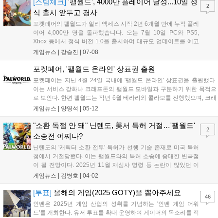
종판을 선보였다고 밝혔습니다....
[스팀체크]
'팰월드', 4000만 플레이어 달성...10일 정
2
식 출시 앞두고 경사
포켓페어의 팰월드가 얼리 액세스 시작 2년 6개월 만에 누적 플레
이어 4,000만 명을 돌파했습니다. 오는 7월 10일 PC와 PS5,
Xbox 등에서 정식 버전 1.0을 출시하며 대규모 업데이트를 예고
했습니다. 한편, 7월 7일에는 초자연 라이프 시뮬레이션 문라이트
게임뉴스 |
강승진
|
07-08
피크스가 스팀에 출시되었으며, 호타 스튜디오의 이환 또한 1.2
버전 업데이트와 함께 스팀에 정식 출시되어 신규 캐릭터와 콘텐
포켓페어, '팰월드 온라인' 상표권 출원
츠를 선보였습니다....
포켓페어는 지난 4월 24일 국내에 '팰월드 온라인' 상표권을 출원했다.
이는 서비스 강화나 크래프톤의 팰월드 모바일과 구분하기 위한 목적으
로 보인다. 한편 팰월드는 작년 6월 테라리와 콜라보를 진행했으며, 크래
프톤은 11월 지스타에서 팰월드 모바일을 최초 공개한 뒤 12월 한국 및
게임뉴스 |
양영석
|
05-12
일본에서 알파 테스트를 진행하며 모바일 개발을 이어가고 있다....
"소환 독점 안 돼" 닌텐도, 美서 특허 거절…'팰월드'
2
소송전 어쩌나?
닌텐도의 '캐릭터 소환 전투' 특허가 선행 기술 존재로 미국 특허
청에서 거절당했다. 이는 팰월드와의 특허 소송에 중대한 변곡점
이 될 전망이다. 2025년 11월 재심사 명령 등 논란이 많았던 이
특허는 닌텐도의 항소 절차가 남았지만, 팰월드 측에 유리한 고지
게임뉴스 |
김병호
|
04-02
를 제공했다....
[투표]
올해의 게임(2025 GOTY)을 뽑아주세요
46
인벤은 2025년 게임 산업의 성취를 기념하는 '인벤 게임 어워
드'를 개최한다. 유저 투표를 확대 운영하여 게이머의 목소리를 적