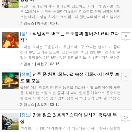
등급이 올라갈 때마다 쿨타임이 감소하고 사거리가 증가쿨타임
은 12초에서 시작해 등급마다 2초씩 감소주로 과적 상태에서만
쓰는 데다가 성능 차이가 크지 않으니 일반→테라로 바로 넘어가
도 무방 갈고리 총 성능 비교 갈고리 총은 12레벨에 처음 열리며
게임뉴스 |
이주훈
|
02-16
17레벨, 32레벨, 47레벨에 상위 등급의 갈고리 총이 해금된다. 등
급이 올라갈 때마다 사거리가 감소하고 쿨타...
[정보]
작업속도 버프는 도도롱과 햄버거! 요리 효과
8
정리
모닥불 요리는 구운열매가 무난조리도구 요리는 샐러드가 좋다
전기 부엌 요리는 도도롱, 신령사슴이 최고 초반부터 건축할 수
있는 모닥불에 생각보다 많은 요리를 만들 수 있다. 가장 구하기
쉬운 빨간 열매로 만들 수 있는 구운 열매는 영양가 21에 SAN 수
게임뉴스 |
여현구
|
02-16
치가 1이다. 그래서 열매 농장만 만들어두면 구운 열매가 가장 베
스트다. 사료라고 할 정도로 만들기도 쉽지...
[정보]
전투 중 체력 회복, 팰 속성 강화까지! 전투 보
4
조 팰 모음
플레이어의 직접적인 전투 능력을 강화하는 팰.플레이어의 체력
을 회복하는 스킬 또는 공격 시 피해 일부를 체력으로 흡수하는
팰.보유 시 팰 속성 공격 강화, 탑승 시 속성 공격 강화 팰. 속성 강
화 및 위기 상황에 체력 회복! 전투 보조 팰 다양한 파트너 스킬을
게임뉴스 |
송철기
|
02-15
지닌 팰 중에는 직접적인 플레이어의 전투 능력을 보조하는 팰이
있다. 플레이어의 공격력, 방어력을...
[정보]
만들 필요 있을까? 스피어 발사기 종류별 특
13
징
29레벨, 38레벨, 50레벨에 각각 해금되는 스피어 발사기단발형