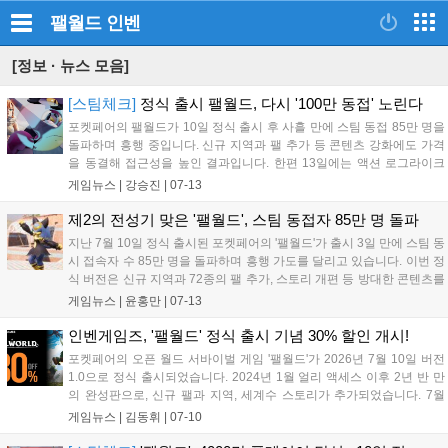
팰월드
인벤
[정보 · 뉴스 모음]
[스팀체크]
정식 출시 팰월드, 다시 '100만 동접' 노린다
포켓페어의 팰월드가 10일 정식 출시 후 사흘 만에 스팀 동접 85만 명을
돌파하며 흥행 중입니다. 신규 지역과 팰 추가 등 콘텐츠 강화에도 가격
을 동결해 접근성을 높인 결과입니다. 한편 13일에는 액션 로그라이크
어센드 투 제로가 정식 출시되었으며, 10일 얼리 액세스를 시작한 협동
게임뉴스 |
강승진
|
07-13
호러 숲에서의 탈출: 막차도 주목받고 있습니다. 프린세스 메이커: 예언
의 아이들은 대규모 업데이트로 매출 순위가 상승하며 긍정적인 평가를
제2의 전성기 맞은 '팰월드', 스팀 동접자 85만 명 돌파
회복했습니다....
지난 7월 10일 정식 출시된 포켓페어의 '팰월드'가 출시 3일 만에 스팀 동
시 접속자 수 85만 명을 돌파하며 흥행 가도를 달리고 있습니다. 이번 정
식 버전은 신규 지역과 72종의 팰 추가, 스토리 개편 등 방대한 콘텐츠를
담았음에도 기존 가격을 유지해 이용자들의 큰 호응을 얻었습니다. 꾸준
게임뉴스 |
윤홍만
|
07-13
한 상승세에 힘입어 100만 명 돌파가 유력해진 가운데, 제2의 전성기를
맞은 팰월드가 앞으로 어떤 기록을 써 내려갈지 업계의 관심이 집중되고
인벤게임즈, '팰월드' 정식 출시 기념 30% 할인 개시!
있습니다....
포켓페어의 오픈 월드 서바이벌 게임 '팰월드'가 2026년 7월 10일 버전
1.0으로 정식 출시되었습니다. 2024년 1월 얼리 액세스 이후 2년 반 만
의 완성판으로, 신규 팰과 지역, 세계수 스토리가 추가되었습니다. 7월
24일 오전 2시까지 30% 할인 행사가 진행되며, PC와 PS5, Xbox에서
게임뉴스 |
김동휘
|
07-10
크로스플레이를 지원합니다. 개발사는 기술적 완성도를 높여 진화된 최