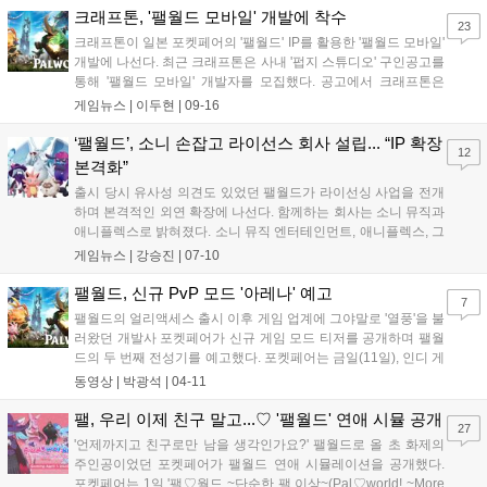
(포켓몬 컴퍼니)가 공동으로 진행했다. 닌...
크래프톤, '팰월드 모바일' 개발에 착수
23
크래프톤이 일본 포켓페어의 '팰월드' IP를 활용한 '팰월드 모바일'
개발에 나선다. 최근 크래프톤은 사내 '펍지 스튜디오' 구인공고를
통해 '팰월드 모바일' 개발자를 모집했다. 공고에서 크래프톤은
"원작의 방대한 오픈월드와 생존, 제작 시스템, 다양한 '팰(pal)'과
게임뉴스 |
이두현
|
09-16
함께하는 즐거움을 유지하면서도, 모바일 환경에 최적화된 플레
이로 만들어 나갈 예정이다...
‘팰월드’, 소니 손잡고 라이선스 회사 설립... “IP 확장
12
본격화”
출시 당시 유사성 의견도 있었던 팰월드가 라이선싱 사업을 전개
하며 본격적인 외연 확장에 나선다. 함께하는 회사는 소니 뮤직과
애니플렉스로 밝혀졌다. 소니 뮤직 엔터테인먼트, 애니플렉스, 그
리고 팰월드의 개발사 포켓페어는 10일 조인트 벤처(JV) 및 주식
게임뉴스 |
강승진
|
07-10
회사 팰월드 엔터테인먼트 설립에 합의했다고 밝혔다. JV는 게임
을 제외한 팰월드의 모든 글로벌 라이선스...
팰월드, 신규 PvP 모드 '아레나' 예고
7
팰월드의 얼리액세스 출시 이후 게임 업계에 그야말로 '열풍'을 불
러왔던 개발사 포켓페어가 신규 게임 모드 티저를 공개하며 팰월
드의 두 번째 전성기를 예고했다. 포켓페어는 금일(11일), 인디 게
임 개발사들이 모여 신작과 신규 업데이트 소식을 선보이는 행사
동영상 |
박광석
|
04-11
인 '트리플 아이 게임 디지털 쇼케이스'를 통해 팰월드의 새로운
게임 모드인 '아레나'의 티저를 공개했...
팰, 우리 이제 친구 말고...♡ '팰월드' 연애 시뮬 공개
27
'언제까지고 친구로만 남을 생각인가요?' 팰월드로 올 초 화제의
주인공이었던 포켓페어가 팰월드 연애 시뮬레이션을 공개했다.
포켓페어는 1일 '팰♡월드 ~단순한 팰 이상~(Pal♡world! ~More