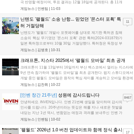
극 반영할 예정이며, 투표 결과는 12월 18일에 공개된다. 총 11개
부문에서 유저 투표로 수상작을 결정하며, '올해의 게임'과 '최고
게임뉴스 |
인벤팀
|
11-03
의 기대작' 등 다양한 부문에 투표할 수 있다. 투표는 11월 23일까
지 진행되며, 참여자에게는 추첨을 통해 경품을 제공하는 이벤트
닌텐도 '팰월드' 소송 난항... 믿었던 '몬스터 포획' 특
11
도 진행한다....
허 거절당해
닌텐도가 '팰월드' 개발사 포켓페어를 상대로 제기한 특허권 침해
소송의 핵심 무기였던 '몬스터 포획' 관련 특허(2024-031879)가
일본 특허청으로부터 10월 30일 거절당했다. 특허청은 독창성 부
족을 이유로 기각했으며, '아크: 서바이벌 이볼브드' 등 다수 게임
게임뉴스 |
김병호
|
10-31
을 선행 사례로 제시했다. 닌텐도는 60일 이내 의견서나 수정안을
제출할 수 있다....
크래프톤, 지스타 2025에서 ‘팰월드 모바일’ 최초 공개
크래프톤이 11월 13일부터 16일까지 부산 벡스코에서 열리는 지스타에
9년 연속 참가하여 ‘팰월드 모바일’을 최초 공개한다. 펍지 스튜디오에서
개발 중인 팰월드 모바일은 원작의 핵심 재미를 계승하고 모바일 환경에
최적화된 경험을 제공한다. 현장에서는 시연, 이벤트, 카페 펍지 등 다양
게임뉴스 |
김찬휘
|
10-22
한 프로그램이 운영될 예정이다....
[인벤 창간 21주년]
성원에 감사드립니다
8467
안녕하세요. INVEN입니다. 인벤 21번째 생일을 맞이하며 감사의
인사를 드립니다. 20주년이라는 뜻깊은 해를 지나 새로운 첫발을
내딛는 지난 1년 역시, 변함없는 애정과 격려를 보내주신 인벤 가
족 분들이 계셨기에 가능했습니다. 지난 20년간 게임산업계는 대
게임뉴스 |
인벤팀
|
10-02
격변기를 겪었지만 불과 1년 사이에 일어난 변화들은 앞으로의
속도가 더욱 빨라질 것을 실감하게 합...
'팰월드' 2026년 1.0 버전 업데이트와 함께 정식 출시
17