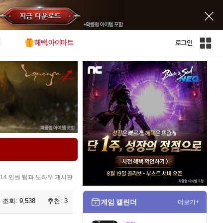
혜택.아이마트
로그인
인
벤
전
체
사
이
트
맵
4 인벤 팁과 노하우 게시판
조회:
9,538
추천:
3
게임 캘린더
더보기+