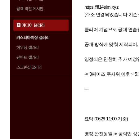
https://ff14sim.xyz
공격 역할 게시판
(주소 변경되었습니다 기존
미디어 갤러리
클리어 기념으로 공대 연습용
커스터마이징 갤러리
공대 방식에 맞춰 제작되어,
하우징 갤러리
팬아트 갤러리
영정식은 천천히 추가 예정
스크린샷 갤러리
-> 3페이즈 주사위 이후 ~
---
요약 (0629 11:00 기준)
영정 완전동일 or 공략법 상