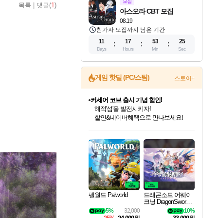
모집
목록
|
댓글(
1
)
아스오라 CBT 모집
08.19
참가자 모집까지 남은 기간
11
17
53
23
Days
Hours
Min
Sec
게임 핫딜 (PC/스팀)
스토어+
커세어 코브 출시 기념 할인!
해적'섬'을 발전시키자!
할인&네이버혜택으로 만나보세요!
인벤게임즈 8월 특별 할인!
드래곤소드: 어웨이크닝 입점!
문명 7 특별 할인!
마블 투혼 파이팅 소울즈 정식출시!
귀무자: 검의 길 예약 판매 중!
비스트 오브 리인카네이션 정식 출시!
더 렐릭 퍼스트 가디언 정식 출시
베데스다 40주년 기념 할인 중!
캡콤 프렌차이즈 할인 진행 중!
캡콤 일부 상품 상시 할인
스타워즈 은하계 레이서
로블록스 기프트 카드 공식 입점
인기 퍼블리셔 모음!
스팀으로 만나는 드래곤소드!
조선&고려 DLC 출시 예정
마블 히어로 총 출동&화려한 격투!
10% 할인과
게임프릭 신작 IP
설화x하드코어 액션!
베데스다의 명작들을
몬헌, 바하 등 인기 IP를
몬헌 와일즈 & 드래곤즈 도그마2
인벤게임즈에서 10% 추가 적립
Robux를 가장 안전하고
최대 90% 할인가를 만나보세요!
네이버혜택과 함께 만나보세요!
50%할인&추가 적립까지!
네이버 포인트 혜택까지!
이니&베니 혜택까지!
네이버 혜택가와 함께 예약하세요!
네이버페이 혜택과 만나보세요!
40주년 프로모션으로 만나보세요!
할인가에 만나보세요!
일부 에디션 상시 할인!
혜택으로 예약 판매 중
편안하게 충전하세요
팰월드 Palworld
드래곤소드 어웨이
크닝 DragonSword A
wakening
5%
32,000
10%