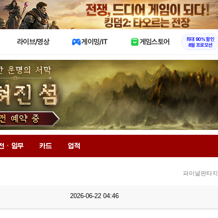
X
최대 90% 할인
라이브/영상
게이밍/IT
게임스토어
8월 프로모션
전 · 임무
카드
업적
파이널판타지1
2026-06-22 04:46