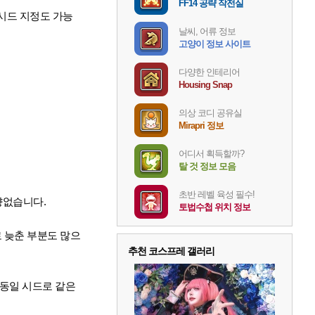
FF14 공략 작전실
 시드 지정도 가능
날씨, 어류 정보
고양이 정보 사이트
다양한 인테리어
Housing Snap
의상 코디 공유실
Mirapri 정보
어디서 획득할까?
탈 것 정보 모음
초반 레벨 육성 필수!
향없습니다.
토법수첩 위치 정보
 늦춘 부분도 많으
추천 코스프레 갤러리
 동일 시드로 같은