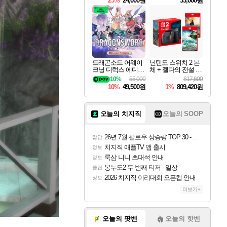
25%
24,000원
33,000원
드래곤소드 어웨이
닌텐도 스위치 2 본
크닝 디럭스 에디션
체 + 젤다의 전설 티
DragonSword Awake
어스 오브 더 킹덤
10%
55,000
817,600
ning Deluxe Edition
닌텐도 스위치 2 에
10%
49,500원
1%
809,420원
디션 + 젤다의 전설
브레스 오브 더 와
일드 닌텐도 스위치
2 에디션 번들
오늘의 치지직
오늘의 SOOP
26년 7월 팔로우 상승량 TOP 30 - 월간 치지직
잡담
치지직 애플TV 앱 출시
정보
룩삼 니니 초대석 안내
정보
봉누도2 두 번째 티저 - 일상
클립
2026 치지직 이리대회 오픈컵 안내
정보
더보기+
오늘의 팟벤
오늘의 핫벤