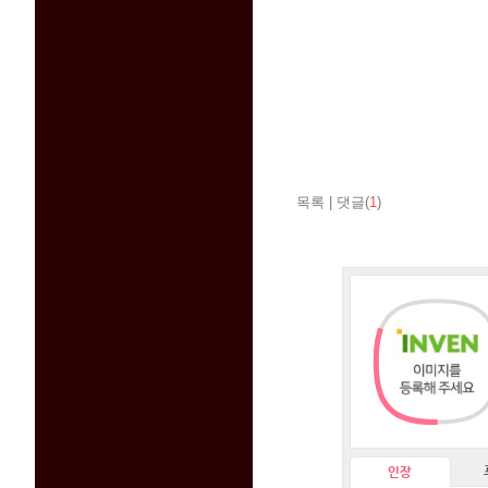
목록
|
댓글(
1
)
인장