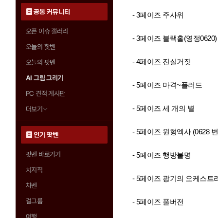
공통 커뮤니티
- 3페이즈 주사위
오픈 이슈 갤러리
- 3페이즈 블랙홀(영정0620)
오늘의 핫벤
- 4페이즈 진실거짓
오늘의 팟벤
AI 그림 그리기
- 5페이즈 마격~플러드
PC 견적 게시판
- 5페이즈 세 개의 별
더보기
- 5페이즈 원형엑사 (0628 
인기 팟벤
팟벤 바로가기
- 5페이즈 행방불명
치지직
- 5페이즈 광기의 오케스트
차벤
걸그룹
- 5페이즈 풀버전
여행