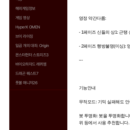
해외게임정보
게임 영상
영정 약간다름:
HyperX OMEN
- 1페이즈 신들의 상1: 근
브이 라이징
일곱 개의 대죄: Origin
- 2페이즈 행방불명(미싱): 
몬스터헌터 스토리즈3
---
바이오하자드 레퀴엠
드래곤 퀘스트7
풋볼 매니저26
기능안내
무적모드: 기믹 실패해도 안
봇 투명화: 봇을 투명화합니
위 등에서 사용 추천합니다.