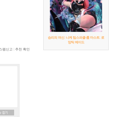
승리의 여신: 니케 팀스파클-륨 마스트: 로
망틱 메이드
스팸신고
추천 확인