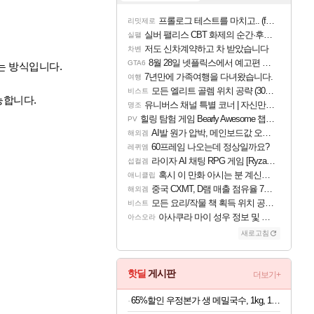
프롤로그 테스트를 마치고.. (feat. 리아)
리밋제로
실버 팰리스 CBT 화제의 순간·후기 모음
실팰
저도 신차계약하고 차 받았습니다
차벤
8월 28일 넷플릭스에서 예고편 공개 예정
GTA6
는 방식입니다.
7년만에 가족여행을 다녀왔습니다.
여행
모든 엘리트 골렘 위치 공략 (30개) - 방랑 결투가
비스트
능합니다.
유니버스 채널 특별 코너 | 자신만의 스타일
명조
힐링 탐험 게임 Bearly Awesome 챕터 1 트레일러
PV
AI발 원가 압박, 메인보드값 오르나
해외겜
60프레임 나오는데 정상일까요?
레퀴엠
라이자 AI 채팅 RPG 게임 [RyzaChat: AI] 공개
섭컬겜
혹시 이 만화 아시는 분 계신가요
애니클립
중국 CXMT, D램 매출 점유율 7%…글로벌 4위로 부상
해외겜
모든 요리/작물 책 획득 위치 공략 (36개) - 미식가 도전과제
비스트
아사쿠라 마이 성우 정보 및 주요 필모
아스오라
새로고침
핫딜
게시판
더보기+
65%할인 우정본가 생 메밀국수, 1kg, 1팩 + 시원한 메밀장, 40g, 6개