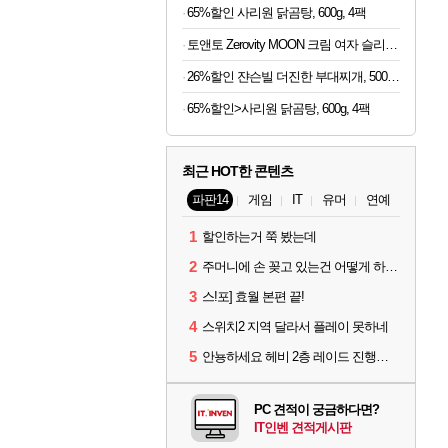
65%할인 사리원 닭곰탕, 600g, 4팩
토앤토 Zerovity MOON 크림 여자 슬리퍼 Z-SL-V2CR
26%할인 쟌슨빌 더진한 부대찌개, 500g, 3개
65%할인>사리원 닭곰탕, 600g, 4팩
최근 HOT한 콘텐츠
파판14
게임
IT
유머
연예
1
할인하는거 쭉 봤는데
2
주머니에 손 꽂고 있는건 어떻게 하는건가요?
3
스!포] 효월 본편 끝!
4
스위치2 지역 달라서 플레이 못하네
5
안뇽하세요 헤비 2층 레이드 진행중이었던 적마인데요
PC 견적이 궁금하다면?
IT인벤 견적게시판