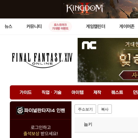
로스트아크
뉴스
커뮤니티
게임캘린더
게이머존
기대평 이벤트
가이드
직업 · 기술
아이템
제작
퀘스트
던
주소보기
복사
파이널판타지14 인벤
늅키
로그인하고
출석보상
받으세요!