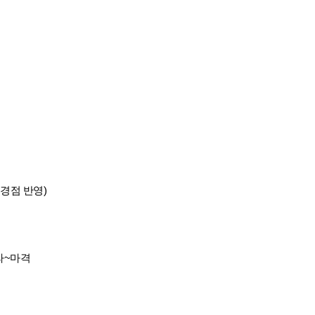
변경점 반영)
라~마격