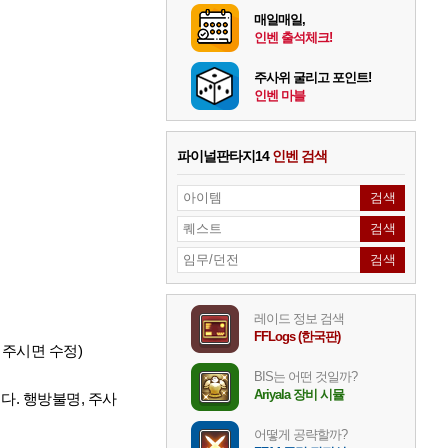
매일매일,
인벤 출석체크!
주사위 굴리고 포인트!
인벤 마블
파이널판타지14
인벤 검색
레이드 정보 검색
FFLogs (한국판)
해주시면 수정)
BIS는 어떤 것일까?
Ariyala 장비 시뮬
다. 행방불명, 주사
어떻게 공략할까?