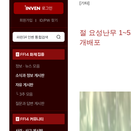
[기타]
로그인
회원가입
ID/PW 찾기
절 요성난무 1~
개배포
FF14 화제 집중
정보 · 뉴스 모음
소식과 정보 게시판
자유 게시판
└
3추 모음
질문과 답변 게시판
FF14 커뮤니티
사건 · 사고 게시판