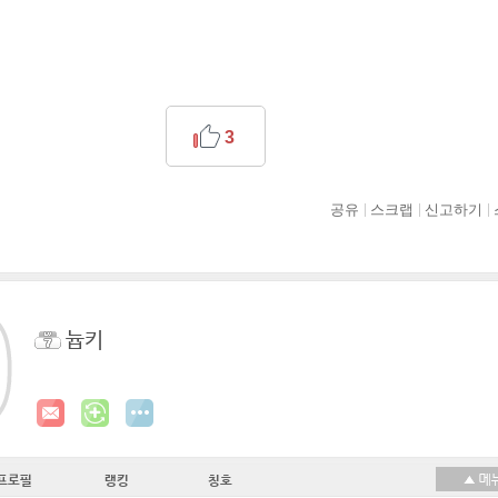
3
공유
스크랩
신고하기
늅키
프로필
랭킹
칭호